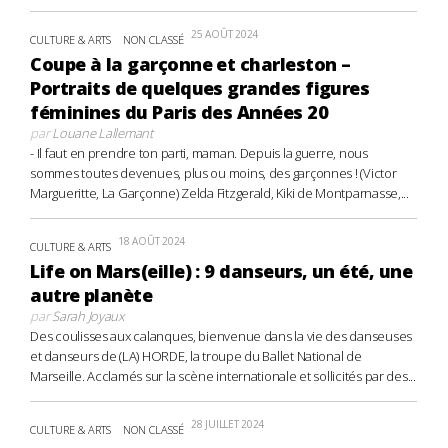
25 AOÛT 2024
CULTURE & ARTS
NON CLASSÉ
Coupe à la garçonne et charleston –
Portraits de quelques grandes figures
féminines du Paris des Années 20
par
Louane Lallemant
- Il faut en prendre ton parti, maman. Depuis la guerre, nous
sommes toutes devenues, plus ou moins, des garçonnes ! (Victor
Margueritte, La Garçonne) Zelda Fitzgerald, Kiki de Montparnasse,...
18 AOÛT 2024
CULTURE & ARTS
Life on Mars(eille) : 9 danseurs, un été, une
autre planète
par
Sarah Joyaux
Des coulisses aux calanques, bienvenue dans la vie des danseuses
et danseurs de (LA) HORDE, la troupe du Ballet National de
Marseille. Acclamés sur la scène internationale et sollicités par des...
28 JUILLET 2024
CULTURE & ARTS
NON CLASSÉ