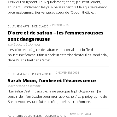
Ceux qui rougissent. Ceux qui clament, crient, pleurent, jouent,
sourient. Timidement, les yeux baissés parfois. Mais qui se relèvent
progressivement. Bienvenue au cœur de l’Option théâtre....
2 JANVIER 2025
CULTURE & ARTS
NON CLASSÉ
D’ocre et de safran – les femmes rousses
sont dangereuses
par
Louane Lallemant
Il est d’ocre et d’agate, de safran et de cornaline. Il brûle dans le
haut d’une flamme, il fait la chaleur et tomber les feuilles. Kandinsky,
dans Du spirituel dans l’art et...
10 NOVEMBRE 2024
CULTURE & ARTS
PHOTOGRAPHIE
Sarah Moon, l’ombre et l’évanescence
par
Louane Lallemant
"La réalité c’est implacable. Je ne peux pas la photographier. J’ai
besoin de m’en évader pour m’en approcher." La photographie de
Sarah Moon est une fuite du réel, une histoire d'ombre...
3 NOVEMBRE 2024
ACTUALITÉS CULTURELLES
CULTURE & ARTS