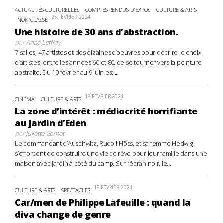
ACTUALITÉS CULTURELLES
COMPTES RENDUS D'EXPOS
CULTURE & ARTS
25 FÉVRIER 2024
NON CLASSÉ
Une histoire de 30 ans d’abstraction.
par
Anaë Leffray
7 salles, 47 artistes et des dizaines d’oeuvres pour décrire le choix
d’artistes, entre les années 60 et 80, de se tourner vers la peinture
abstraite. Du 10 février au 9 juin est...
18 FÉVRIER 2024
CINÉMA
CULTURE & ARTS
La zone d’intérêt : médiocrité horrifiante
au jardin d’Eden
par
Juliette Gamet
Le commandant d’Auschwitz, Rudolf Höss, et sa femme Hedwig
s’efforcent de construire une vie de rêve pour leur famille dans une
maison avec jardin à côté du camp. Sur l’écran noir, le...
18 FÉVRIER 2024
CULTURE & ARTS
SPECTACLES
Car/men de Philippe Lafeuille : quand la
diva change de genre