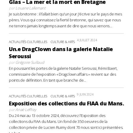
Glas – La mer et la mort en Bretagne
par
Louane Lallemant
Je suis bretonne : il fallait bien qu'un jour j'écrive sur le pays de mes
pères. Vous qui connaissez la fierté bretonne, qui savez que nous
ne tenons jamais longtemps avant de dire que nous venons...
4 JUILLET 2024
ACTUALITÉS CULTURELLES
CULTURE & ARTS
Un.e DragClown dans la galerie Natalie
Seroussi
par
Grégoire Suillaud
En poussant les portes de la galerie Natalie Seroussi, Rémi Baert,
commissaire de l’exposition « Dragclown affairs » revient sur des
points de définition. En tant que branche de...
9 JUIN 2024
ACTUALITÉS CULTURELLES
CULTURE & ARTS
Exposition des collections du FIAA du Mans.
par
Anaë Leffray
Du 24 mai au 13 octobre 2024, découvrez l’Exposition des
collections du FIAA du Mans. Un fond de 350 oeuvres de la
collection privée de Lucien Ruimy dont 70 nous sont ici présentées.