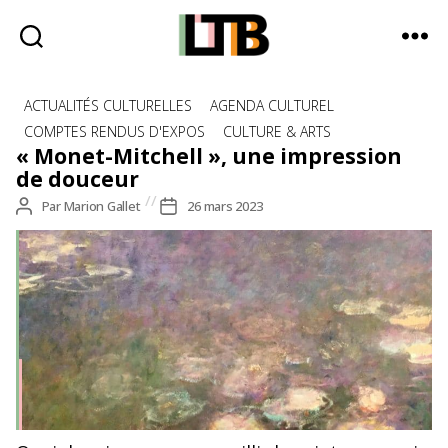
Le
Catégories
Tote
ACTUALITÉS CULTURELLES
AGENDA CULTUREL
Bag
COMPTES RENDUS D'EXPOS
CULTURE & ARTS
-
« Monet-Mitchell », une impression
Média
de douceur
d'information
Auteur
Par
Marion Gallet
Date
26 mars 2023
quotidienne
de
de
l’article
l’article