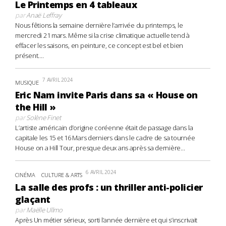
Le Printemps en 4 tableaux
par
Anaë Leffray
Nous fêtions la semaine dernière l’arrivée du printemps, le
mercredi 21 mars. Même si la crise climatique actuelle tend à
effacer les saisons, en peinture, ce concept est bel et bien
présent....
7 AVRIL 2024
MUSIQUE
Eric Nam invite Paris dans sa « House on
the Hill »
par
Solène Finet
L’artiste américain d’origine coréenne était de passage dans la
capitale les 15 et 16 Mars derniers dans le cadre de sa tournée
House on a Hill Tour, presque deux ans après sa dernière...
6 AVRIL 2024
CINÉMA
CULTURE & ARTS
La salle des profs : un thriller anti-policier
glaçant
par
Maëlle Ullmo
Après Un métier sérieux, sorti l’année dernière et qui s’inscrivait