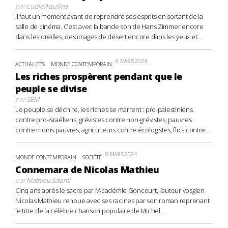
par
Lucile Aquilina
Il faut un moment avant de reprendre ses esprits en sortant de la
salle de cinéma. C’est avec la bande son de Hans Zimmer encore
dans les oreilles, des images de désert encore dans les yeux et...
9 MARS 2024
ACTUALITÉS
MONDE CONTEMPORAIN
Les riches prospèrent pendant que le
peuple se divise
par
SEM
Le peuple se déchire, les riches se marrent : pro-palestiniens
contre pro-israéliens, grévistes contre non-grévistes, pauvres
contre moins pauvres, agriculteurs contre écologistes, flics contre...
8 MARS 2024
MONDE CONTEMPORAIN
SOCIÉTÉ
Connemara de Nicolas Mathieu
par
Mathieu Salami
Cinq ans après le sacre par l’Académie Goncourt, l’auteur vosgien
Nicolas Mathieu renoue avec ses racines par son roman reprenant
le titre de la célèbre chanson populaire de Michel...