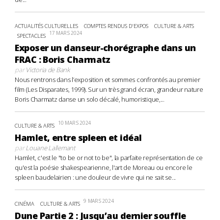
ACTUALITÉS CULTURELLES
COMPTES RENDUS D'EXPOS
CULTURE & ARTS
17 MARS 2024
SPECTACLES
Exposer un danseur-chorégraphe dans un
FRAC : Boris Charmatz
par
Victoria de Bank
Nous rentrons dans l’exposition et sommes confrontés au premier
film (Les Disparates, 1999). Sur un très grand écran, grandeur nature
Boris Charmatz danse un solo décalé, humoristique,...
10 MARS 2024
CULTURE & ARTS
Hamlet, entre spleen et idéal
par
Louane Lallemant
Hamlet, c'est le "to be or not to be", la parfaite représentation de ce
qu'est la poésie shakespearienne, l'art de Moreau ou encore le
spleen baudelairien : une douleur de vivre qui ne sait se...
9 MARS 2024
CINÉMA
CULTURE & ARTS
Dune Partie 2 : Jusqu’au dernier souffle