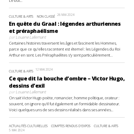
Le but...
26 MAI 2024
CULTURE & ARTS
NON CLASSÉ
En quête du Graal : légendes arthuriennes
et préraphaélisme
par
Louane Lallemant
Certaines histoires traversent les âges et fascinent les Hommes,
parce que ce qu'elles racontent est éternel : les Légendes du Roi
Arthur en sont. Les Préraphaélites s'y sont particulièrement...
12 MAI 2024
CULTURE & ARTS
Ce que dit la bouche d’ombre – Victor Hugo,
dessins d’exil
par
Louane Lallemant
On sait Victor Hugo poète, romancier, homme politique, orateur :
souvent, on ignore qu'il fut également un formidable dessinateur.
Voici quelques uns de ses dessins réalisés dans ses années...
ACTUALITÉS CULTURELLES
COMPTES RENDUS D'EXPOS
CULTURE & ARTS
5 MAI 2024