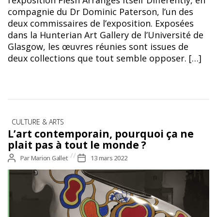
compagnie du Dr Dominic Paterson, l’un des
deux commissaires de l’exposition. Exposées
dans la Hunterian Art Gallery de l’Université de
Glasgow, les œuvres réunies sont issues de
deux collections que tout semble opposer. […]
Catégories
CULTURE & ARTS
L’art contemporain, pourquoi ça ne
plait pas à tout le monde ?
Auteur
Par
Marion Gallet
Date
13 mars 2022
de
de
l’article
l’article