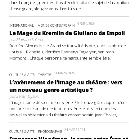
dans la longue lignée des films d’école traitant le sujet de la vocation
d’enseignant, plongez-vous dans La salle...
4 AVRIL 2024
INTERNATIONAL
MONDE CONTEMPORAIN
Le Mage du Kremlin de Giuliano da Empoli
par
Mathieu Salami
Derrière Alexandre Le Grand se trouvait Aristote ; dans l’ombre de
Louis XIII, Richelieu ; derrière Daenerys Targaryen, ser Jorah
Mormont… Chaque personnalité marquante semble être...
31 MARS 2024
CULTURE & ARTS
THÉÂTRE
L’avènement de l’image au théâtre : vers
un nouveau genre artistique ?
par
Sarah Joyaux
L’image monte désormais sur scène. Elle trouve grâce auprès d’un
nombre croissant de metteurs en scène, et devient une des
nouvelles obsessions du théâtre contemporain. Jean Chollet,...
24 MARS 2024
CULTURE & ARTS
PHOTOGRAPHIE