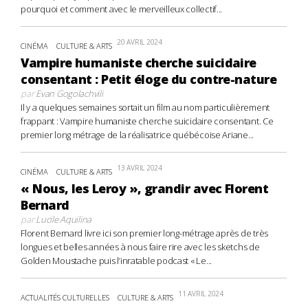
pourquoi et comment avec le merveilleux collectif...
20 AVRIL 2024
CINÉMA
CULTURE & ARTS
Vampire humaniste cherche suicidaire
consentant : Petit éloge du contre-nature
par
Evan Gogolachvili
Il y a quelques semaines sortait un film au nom particulièrement
frappant : Vampire humaniste cherche suicidaire consentant. Ce
premier long métrage de la réalisatrice québécoise Ariane...
13 AVRIL 2024
CINÉMA
CULTURE & ARTS
« Nous, les Leroy », grandir avec Florent
Bernard
par
Lucile Aquilina
Florent Bernard livre ici son premier long-métrage après de très
longues et belles années à nous faire rire avec les sketchs de
Golden Moustache puis l’inratable podcast « Le...
11 AVRIL 2024
ACTUALITÉS CULTURELLES
CULTURE & ARTS