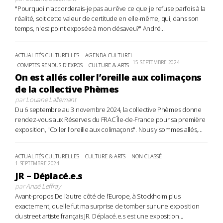
"Pourquoi n'accorderais-je pas au rêve ce que je refuse parfois à la
réalité, soit cette valeur de certitude en elle-même, qui, dans son
temps, n'est point exposée à mon désaveu?" André...
ACTUALITÉS CULTURELLES
AGENDA CULTUREL
15 SEPTEMBRE 2024
COMPTES RENDUS D'EXPOS
CULTURE & ARTS
On est allés coller l’oreille aux colimaçons
de la collective Phèmes
par
Louane Lallemant
Du 6 septembre au 3 novembre 2024, la collective Phèmes donne
rendez-vous aux Réserves du FRAC Île-de-France pour sa première
exposition, "Coller l'oreille aux colimaçons". Nous y sommes allés,...
ACTUALITÉS CULTURELLES
CULTURE & ARTS
NON CLASSÉ
1 SEPTEMBRE 2024
JR – Déplacé.e.s
par
Anaë Leffray
Avant-propos De l’autre côté de l’Europe, à Stockholm plus
exactement, quelle fut ma surprise de tomber sur une exposition
du street artiste français JR. Déplacé.e.s est une exposition...