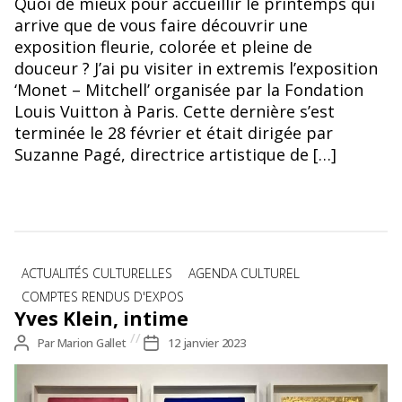
Quoi de mieux pour accueillir le printemps qui
arrive que de vous faire découvrir une
exposition fleurie, colorée et pleine de
douceur ? J’ai pu visiter in extremis l’exposition
‘Monet – Mitchell’ organisée par la Fondation
Louis Vuitton à Paris. Cette dernière s’est
terminée le 28 février et était dirigée par
Suzanne Pagé, directrice artistique de […]
Catégories
ACTUALITÉS CULTURELLES
AGENDA CULTUREL
COMPTES RENDUS D'EXPOS
Yves Klein, intime
Auteur
Par
Marion Gallet
Date
12 janvier 2023
de
de
l’article
l’article