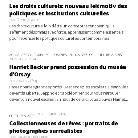
Les droits culturels: nouveau leitmotiv des
politiques et institutions culturelles
par
Sarah Joyaux
Les droits culturels, loin d’être un concept récent bien qu’ils
s’affirment désormais avec force, apparaissent comme essentiels
pour repenser les politiques culturelles contemporaines....
ACTUALITÉS CULTURELLES
COMPTES RENDUS D'EXPOS
CULTURE & ARTS
20 OCTOBRE 2024
Harriet Backer prend possession du musée
d’Orsay
par
Anaë Leffray
Passez par les grandes portes. Descendez les escaliers. Déambulez
devant la Liberté, Sappho et Napoléon 1er pour vous retrouver
devant un nouvel escalier. En haut de celui-ci vous trouvez Harriet...
29 SEPTEMBRE 2024
CULTURE & ARTS
Collectionneuses de rêves : portraits de
photographes surréalistes
par
Louane Lallemant