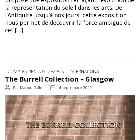
propose une exposition retraçant l’évolution de
la représentation du soleil dans les arts. De
l’Antiquité jusqu’à nos jours, cette exposition
nous permet de découvrir la force ambiguë de
cet […]
Catégories
COMPTES RENDUS D'EXPOS
INTERNATIONAL
The Burrell Collection – Glasgow
Auteur
Par
Marion Gallet
Date
4 septembre 2022
de
de
l’article
l’article