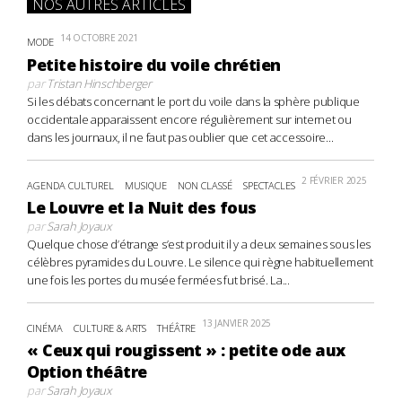
NOS AUTRES ARTICLES
14 OCTOBRE 2021
MODE
Petite histoire du voile chrétien
par
Tristan Hinschberger
Si les débats concernant le port du voile dans la sphère publique
occidentale apparaissent encore régulièrement sur internet ou
dans les journaux, il ne faut pas oublier que cet accessoire...
2 FÉVRIER 2025
AGENDA CULTUREL
MUSIQUE
NON CLASSÉ
SPECTACLES
Le Louvre et la Nuit des fous
par
Sarah Joyaux
Quelque chose d’étrange s’est produit il y a deux semaines sous les
célèbres pyramides du Louvre. Le silence qui règne habituellement
une fois les portes du musée fermées fut brisé. La...
13 JANVIER 2025
CINÉMA
CULTURE & ARTS
THÉÂTRE
« Ceux qui rougissent » : petite ode aux
Option théâtre
par
Sarah Joyaux