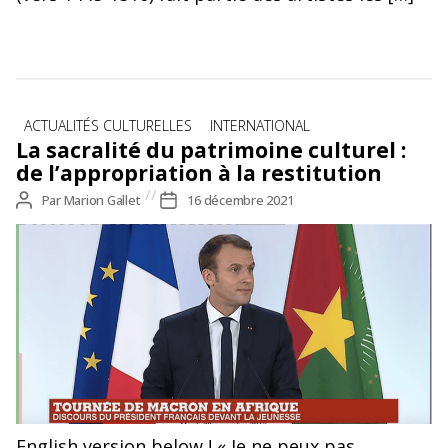
Catégories
ACTUALITÉS CULTURELLES
INTERNATIONAL
La sacralité du patrimoine culturel :
de l’appropriation à la restitution
Auteur
Par
Marion Gallet
Date
16 décembre 2021
de
de
l’article
l’article
English version below ! « Je ne peux pas