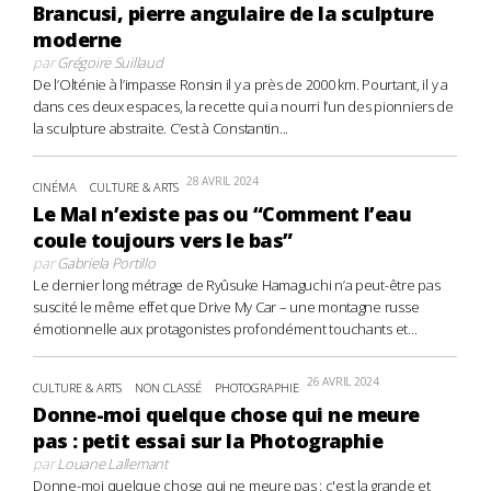
Brancusi, pierre angulaire de la sculpture
moderne
par
Grégoire Suillaud
De l’Olténie à l’impasse Ronsin il y a près de 2000 km. Pourtant, il y a
dans ces deux espaces, la recette qui a nourri l’un des pionniers de
la sculpture abstraite. C’est à Constantin...
28 AVRIL 2024
CINÉMA
CULTURE & ARTS
Le Mal n’existe pas ou “Comment l’eau
coule toujours vers le bas”
par
Gabriela Portillo
Le dernier long métrage de Ryûsuke Hamaguchi n’a peut-être pas
suscité le même effet que Drive My Car – une montagne russe
émotionnelle aux protagonistes profondément touchants et...
26 AVRIL 2024
CULTURE & ARTS
NON CLASSÉ
PHOTOGRAPHIE
Donne-moi quelque chose qui ne meure
pas : petit essai sur la Photographie
par
Louane Lallemant
Donne-moi quelque chose qui ne meure pas : c'est la grande et