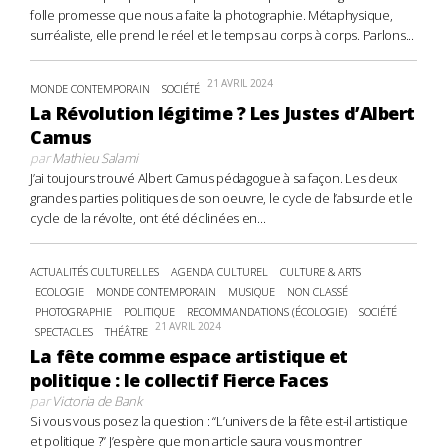
folle promesse que nous a faite la photographie. Métaphysique,
surréaliste, elle prend le réel et le temps au corps à corps. Parlons...
21 AVRIL 2024
MONDE CONTEMPORAIN
SOCIÉTÉ
La Révolution légitime ? Les Justes d’Albert
Camus
par
Mathieu Salami
J’ai toujours trouvé Albert Camus pédagogue à sa façon. Les deux
grandes parties politiques de son oeuvre, le cycle de l’absurde et le
cycle de la révolte, ont été déclinées en...
ACTUALITÉS CULTURELLES
AGENDA CULTUREL
CULTURE & ARTS
ECOLOGIE
MONDE CONTEMPORAIN
MUSIQUE
NON CLASSÉ
PHOTOGRAPHIE
POLITIQUE
RECOMMANDATIONS (ÉCOLOGIE)
SOCIÉTÉ
21 AVRIL 2024
SPECTACLES
THÉÂTRE
La fête comme espace artistique et
politique : le collectif Fierce Faces
par
Victoria de Bank
Si vous vous posez la question : “L’univers de la fête est-il artistique
et politique ?” J’espère que mon article saura vous montrer