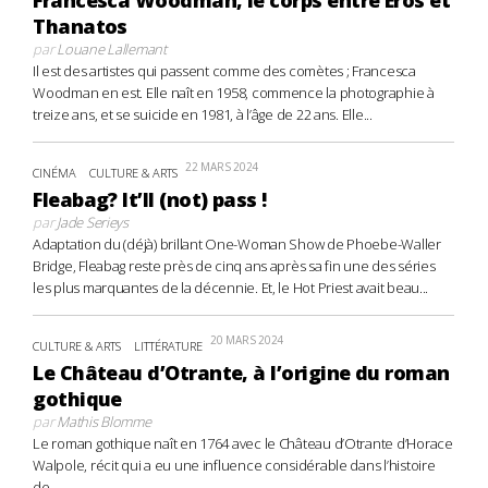
Francesca Woodman, le corps entre Éros et
Thanatos
par
Louane Lallemant
Il est des artistes qui passent comme des comètes ; Francesca
Woodman en est. Elle naît en 1958, commence la photographie à
treize ans, et se suicide en 1981, à l’âge de 22 ans. Elle...
22 MARS 2024
CINÉMA
CULTURE & ARTS
Fleabag? It’ll (not) pass !
par
Jade Serieys
Adaptation du (déjà) brillant One-Woman Show de Phoebe-Waller
Bridge, Fleabag reste près de cinq ans après sa fin une des séries
les plus marquantes de la décennie. Et, le Hot Priest avait beau...
20 MARS 2024
CULTURE & ARTS
LITTÉRATURE
Le Château d’Otrante, à l’origine du roman
gothique
par
Mathis Blomme
Le roman gothique naît en 1764 avec le Château d’Otrante d’Horace
Walpole, récit qui a eu une influence considérable dans l’histoire
de...