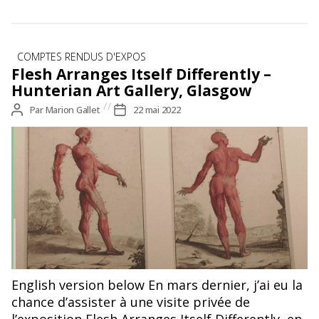
Catégories
COMPTES RENDUS D'EXPOS
Flesh Arranges Itself Differently –
Hunterian Art Gallery, Glasgow
Auteur
Par
Marion Gallet
Date
22 mai 2022
de
de
l’article
l’article
© Marion Gallet
English version below En mars dernier, j’ai eu la
chance d’assister à une visite privée de
l’exposition Flesh Arranges Itself Differently, en