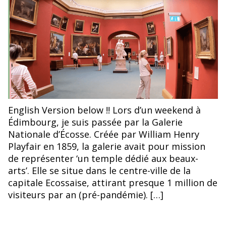
l’article
l’article
Crédit : vidéo YouTube https://www.youtube.com/watch?
English Version below !! Lors d’un weekend à
v=Cqh8pRZ2sUk
Édimbourg, je suis passée par la Galerie
Nationale d’Écosse. Créée par William Henry
Playfair en 1859, la galerie avait pour mission
de représenter ‘un temple dédié aux beaux-
arts’. Elle se situe dans le centre-ville de la
capitale Ecossaise, attirant presque 1 million de
visiteurs par an (pré-pandémie). […]