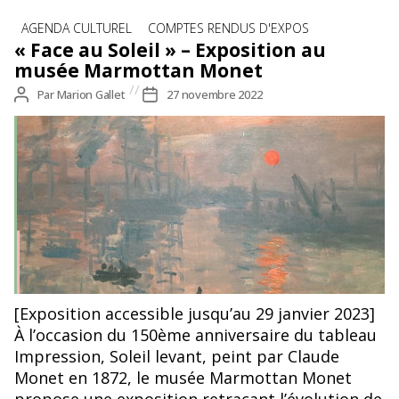
Catégories
AGENDA CULTUREL
COMPTES RENDUS D'EXPOS
« Face au Soleil » – Exposition au
musée Marmottan Monet
Auteur
Par
Marion Gallet
Date
27 novembre 2022
de
de
l’article
l’article
[Exposition accessible jusqu’au 29 janvier 2023]
À l’occasion du 150ème anniversaire du tableau
Impression, Soleil levant, peint par Claude
Monet en 1872, le musée Marmottan Monet