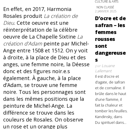
CULTURE & ARTS
NON CLASSÉ
En effet, en 2017, Harmonia
2 JANVIER 2025
Rosales produit
La création de
D’ocre et de
Dieu
. Cette oeuvre est une
safran – les
réinterprétation de la célèbre
femmes
oeuvre de La Chapelle Sixtine
La
rousses
création d’Adam
peinte par Michel-
sont
Ange entre 1508 et 1512. On y voit
dangereuse
à droite, à la place de Dieu et des
s
anges, une femme noire, la Déesse
par
Louane
donc et des figures noir.e.s
Lallemant
Il est d’ocre et
également. À gauche, à la place
d’agate, de safran
d’Adam, se trouve une femme
et de cornaline. Il
noire. Tous les personnages sont
brûle dans le haut
dans les mêmes positions que la
d’une flamme, il
peinture de Michel-Ange. La
fait la chaleur et
tomber les feuilles.
différence se trouve dans les
Kandinsky, dans
couleurs de Rosales. On observe
Du spirituel dans...
un rose et un orange plus