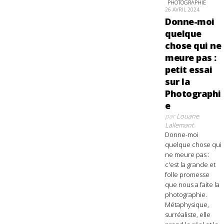
PHOTOGRAPHIE
26 AVRIL 2024
Donne-moi
quelque
chose qui ne
meure pas :
petit essai
sur la
Photographi
e
par
Louane
Lallemant
Donne-moi
quelque chose qui
ne meure pas :
c'est la grande et
folle promesse
que nous a faite la
photographie.
Métaphysique,
surréaliste, elle