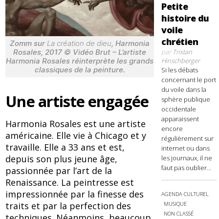
Petite
histoire du
voile
chrétien
Zomm sur
La création de dieu
, Harmonia
par
Tristan
Rosales, 2017 © Vidéo Brut – L’artiste
Hinschberger
Harmonia Rosales réinterprète les grands
classiques de la peinture.
Si les débats
concernant le port
du voile dans la
Une artiste engagée
sphère publique
occidentale
apparaissent
Harmonia Rosales est une artiste
encore
américaine. Elle vie à Chicago et y
régulièrement sur
travaille. Elle a 33 ans et est,
internet ou dans
depuis son plus jeune âge,
les journaux, il ne
faut pas oublier...
passionnée par l’art de la
Renaissance. La peintresse est
impressionnée par la finesse des
AGENDA CULTUREL
MUSIQUE
traits et par la perfection des
NON CLASSÉ
techniques. Néanmoins, beaucoup