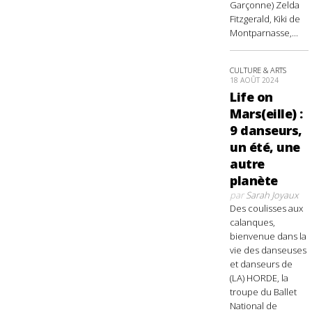
Garçonne) Zelda
Fitzgerald, Kiki de
Montparnasse,...
CULTURE & ARTS
18 AOÛT 2024
Life on
Mars(eille) :
9 danseurs,
un été, une
autre
planète
par
Sarah Joyaux
Des coulisses aux
calanques,
bienvenue dans la
vie des danseuses
et danseurs de
(LA) HORDE, la
troupe du Ballet
National de