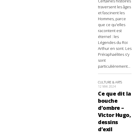
Certaines histoires
traversent les âges
et fascinent les
Hommes, parce
que ce qu'elles
racontent est
éternel : les
Légendes du Roi
Arthur en sont. Les
Préraphaélites s'y
sont
particulièrement...
CULTURE & ARTS
12 MAI 2024
Ce que dit la
bouche
d’ombre –
Victor Hugo,
dessins
d’exil