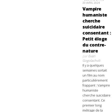
20 AVRIL 2024
Vampire
humaniste
cherche
suicidaire
consentant :
Petit éloge
du contre-
nature
par
Evan
Gogolachvili
Il y a quelques
semaines sortait
un film au nom
particulièrement
frappant : Vampire
humaniste
cherche suicidaire
consentant. Ce
premier long
métrage de la