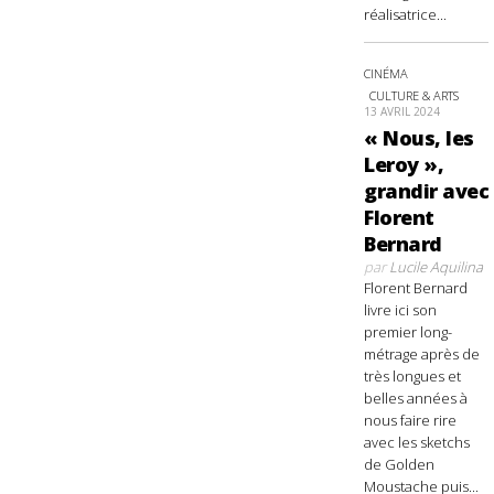
réalisatrice...
CINÉMA
CULTURE & ARTS
13 AVRIL 2024
« Nous, les
Leroy »,
grandir avec
Florent
Bernard
par
Lucile Aquilina
Florent Bernard
livre ici son
premier long-
métrage après de
très longues et
belles années à
nous faire rire
avec les sketchs
de Golden
Moustache puis...