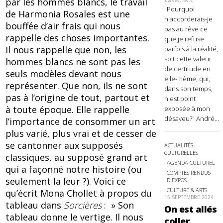
par les hommes blancs, le travail
"Pourquoi
de Harmonia Rosales est une
n'accorderais-je
bouffée d’air frais qui nous
pas au rêve ce
rappelle des choses importantes.
que je refuse
Il nous rappelle que non, les
parfois à la réalité,
soit cette valeur
hommes blancs ne sont pas les
de certitude en
seuls modèles devant nous
elle-même, qui,
représenter. Que non, ils ne sont
dans son temps,
pas à l’origine de tout, partout et
n'est point
à toute époque. Elle rappelle
exposée à mon
désaveu?" André...
l’importance de consommer un art
plus varié, plus vrai et de cesser de
se cantonner aux supposés
ACTUALITÉS
CULTURELLES
classiques, au supposé grand art
AGENDA CULTUREL
qui a façonné notre histoire (ou
COMPTES RENDUS
seulement la leur ?). Voici ce
D'EXPOS
CULTURE & ARTS
qu’écrit Mona Chollet à propos du
15 SEPTEMBRE 2024
tableau dans
Sorcières
: » Son
On est allés
tableau donne le vertige. Il nous
coller