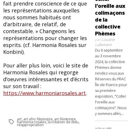
fait prendre conscience de ce que
l’oreille aux
les représentations auxquelles
colimaçons
nous sommes habitués ont
de la
d’arbitraire, de relatif, de
collective
contestable. » Changeons les
Phèmes
représentations pour changer les
par
Louane
esprits. (cf. Harmonia Rosales sur
Lallemant
Du 6 septembre
Konbini).
au 3 novembre
2024, la collective
Pour aller plus loin, voici le site de
Phèmes donne
Harmonia Rosales qui regorge
rendez-vous aux
d’oeuvres intéressantes et d’écrits
Réserves du FRAC
Île-de-France pour
sur son travail :
sa première
https://www.harmoniarosales.art
.
exposition, "Coller
l'oreille aux
colimaçons". Nous
y sommes allés,...
art
,
art afro féministe
,
art féministe
,
Étiquettes
harmonia rosales
,
la création de dieu
,
réappropriation
ACTUALITÉS