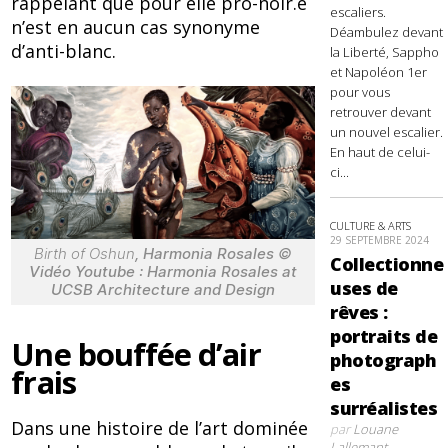
rappelant que pour elle pro-noir.e
escaliers.
n’est en aucun cas synonyme
Déambulez devant
d’anti-blanc.
la Liberté, Sappho
et Napoléon 1er
pour vous
retrouver devant
un nouvel escalier.
En haut de celui-
ci...
CULTURE & ARTS
29 SEPTEMBRE 2024
Birth of Oshun
, Harmonia Rosales ©
Collectionne
Vidéo Youtube : Harmonia Rosales at
uses de
UCSB Architecture and Design
rêves :
portraits de
Une bouffée d’air
photograph
frais
es
surréalistes
Dans une histoire de l’art dominée
par
Louane
Lallemant