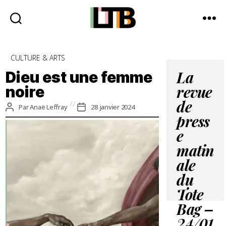
Le
Tote
Catégories
CULTURE & ARTS
Bag
-
Dieu est une femme
La
Média
noire
revue
d'information
quotidienne
de
Auteur
Date
Par
Anaë Leffray
28 janvier 2024
de
de
press
l’article
l’article
e
matin
ale
du
Tote
Bag –
24/01