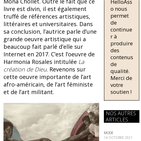
Mona Chollet. Outre le fait que ce
HelloAss
pour une
b
sk
régularisati
o nous
livre est divin, il est également
on,
permet
o
y
truffé de références artistiques,
passant de
de
littéraires et universitaires. Dans
o
trois...
continue
sa conclusion, l’autrice parle d’une
k
r à
grande oeuvre artistique qui a
produire
beaucoup fait parlé d’elle sur
des
Internet en 2017. C’est l’oeuvre de
contenus
Harmonia Rosales intitulée
La
de
création de Dieu
. Revenons sur
qualité.
cette oeuvre importante de l’art
Merci de
afro-américain, de l’art féministe
votre
soutien !
et de l’art militant.
NOS AUTRES
ARTICLES
MODE
14 OCTOBRE 2021