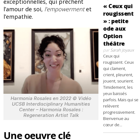
exceptionnelles, qui prêchent
« Ceux qui
l’amour de soi,
l’empowerment
et
rougissent
l’empathie.
» : petite
ode aux
Option
théâtre
par
Sarah Joyaux
Ceux qui
rougissent. Ceux
qui clament,
crient, pleurent,
jouent, sourient.
Timidement, les
yeux baissés
Harmonia Rosales en 2022 © Vidéo
parfois. Mais qui se
UCSB Interdisciplinary Humanities
relèvent
Center – Harmonia Rosales :
progressivement.
Regeneration Artist Talk
Bienvenue au
cœur de...
Une oeuvre clé