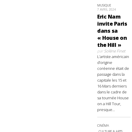
MUSIQUE
7 AVRIL 2024
Eric Nam
invite Paris
dans sa
« House on
the Hill »
par
Solène Finet
L’artiste américain
d’origine
coréenne était de
passage dans la
capitale les 15 et
16 Mars derniers
dans le cadre de
sa tournée House
on a Hill Tour,
presque...
CINÉMA
CULTURE & ARTS