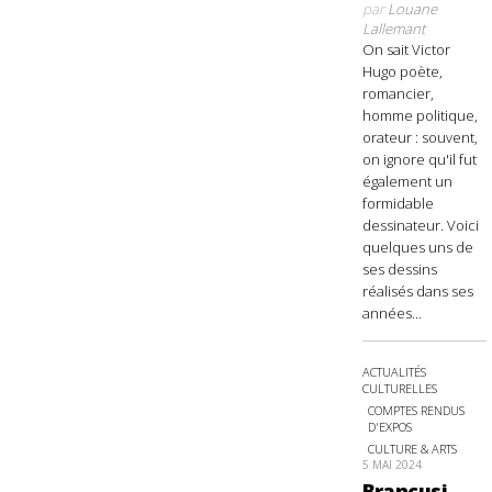
par
Louane
Lallemant
On sait Victor
Hugo poète,
romancier,
homme politique,
orateur : souvent,
on ignore qu'il fut
également un
formidable
dessinateur. Voici
quelques uns de
ses dessins
réalisés dans ses
années...
ACTUALITÉS
CULTURELLES
COMPTES RENDUS
D'EXPOS
CULTURE & ARTS
5 MAI 2024
Brancusi,