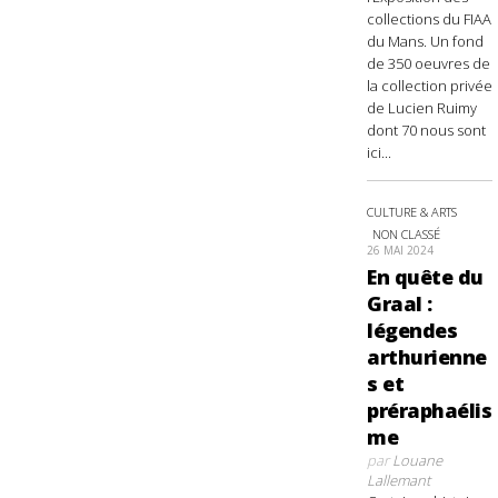
collections du FIAA
du Mans. Un fond
de 350 oeuvres de
la collection privée
de Lucien Ruimy
dont 70 nous sont
ici...
CULTURE & ARTS
NON CLASSÉ
26 MAI 2024
En quête du
Graal :
légendes
arthurienne
s et
préraphaélis
me
par
Louane
Lallemant