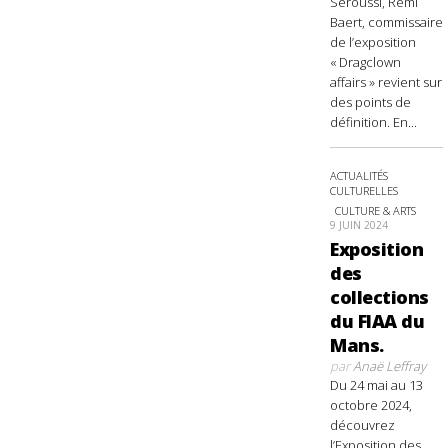
Seroussi, Rémi
Baert, commissaire
de l’exposition
« Dragclown
affairs » revient sur
des points de
définition. En...
ACTUALITÉS
CULTURELLES
CULTURE & ARTS
9 JUIN 2024
Exposition
des
collections
du FIAA du
Mans.
par
Anaë Leffray
Du 24 mai au 13
octobre 2024,
découvrez
l’Exposition des