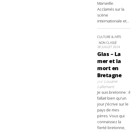
Marseille.
Acclamés sur la
scène
internationale et...
CULTURE & ARTS
NON CLASSÉ
28 JUILLET 2024
Glas – La
mer et la
mort en
Bretagne
par
Louane
Lallemant
Je suis bretonne : il
fallait bien qu'un
jour j'écrive sur le
pays de mes
pères. Vous qui
connaissez la
fierté bretonne,