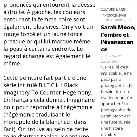
prononcés qui entourent la déesse
CULTURE & ARTS
à droite. À gauche, les couleurs
PHOTOGRAPHIE
entourant la femme noire sont
10 NOVEMBRE 2024
également plus vives. On y voit un
Sarah Moon,
rouge foncé et un jaune foncé
l’ombre et
presque or qui lui marque même
l’évanescen
la peau à certains endroits. Le
ce
regard échangé est également le
par
Louane
Lallemant
même.
"La réalité c’est
implacable. Je ne
Cette peinture fait partie d’une
peux pas la
série intitulé B.I.T.C.H : Black
photographier. J’ai
Imaginery To Counter Hegemony.
besoin de m’en
évader pour m’en
En français cela donne : Imaginaire
approcher." La
noir pour répondre à l’hégémonie
photographie de
(hégémonie traduisant le
Sarah Moon est
monopole de la blancheur dans
une fuite du réel,
l’art). On trouve au sein de cette
une histoire
d'ombre...
série d’autres tableaux dont une