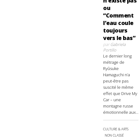
n’existe pas
ou
“Comment
l’eau coule
toujours
vers le bas”
par
Gabriela
Portillo
Le dernier long
métrage de
Ryûsuke
Hamaguchi n’a
peut-être pas
suscité le même
effet que Drive My
Car – une
montagne russe
émotionnelle aux...
CULTURE & ARTS
NON CLASSÉ