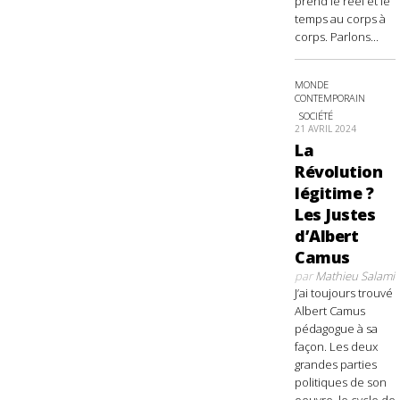
prend le réel et le
temps au corps à
corps. Parlons...
MONDE
CONTEMPORAIN
SOCIÉTÉ
21 AVRIL 2024
La
Révolution
légitime ?
Les Justes
d’Albert
Camus
par
Mathieu Salami
J’ai toujours trouvé
Albert Camus
pédagogue à sa
façon. Les deux
grandes parties
politiques de son