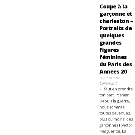
Coupe à la
garçonne et
charleston –
Portraits de
quelques
grandes
figures
féminines
du Paris des
Années 20
par
Louane
Lallemant
- Il faut en prendre
ton parti, maman.
Depuis la guerre,
nous sommes
toutes devenues,
plus ou moins, des
garçonnes ! (Victor
Margueritte, La