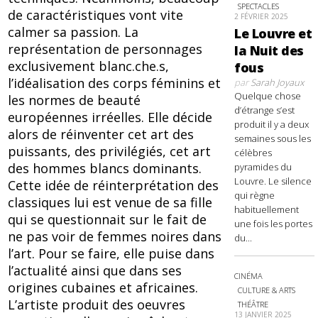
SPECTACLES
de caractéristiques vont vite
2 FÉVRIER 2025
calmer sa passion. La
Le Louvre et
représentation de personnages
la Nuit des
exclusivement blanc.che.s,
fous
l’idéalisation des corps féminins et
par
Sarah Joyaux
Quelque chose
les normes de beauté
d’étrange s’est
européennes irréelles. Elle décide
produit il y a deux
alors de réinventer cet art des
semaines sous les
puissants, des privilégiés, cet art
célèbres
des hommes blancs dominants.
pyramides du
Louvre. Le silence
Cette idée de réinterprétation des
qui règne
classiques lui est venue de sa fille
habituellement
qui se questionnait sur le fait de
une fois les portes
ne pas voir de femmes noires dans
du...
l’art. Pour se faire, elle puise dans
l’actualité ainsi que dans ses
CINÉMA
origines cubaines et africaines.
CULTURE & ARTS
L’artiste produit des oeuvres
THÉÂTRE
13 JANVIER 2025