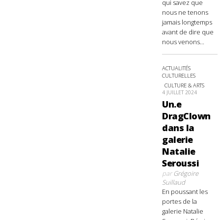
qui savez que
nous ne tenons
jamais longtemps
avant de dire que
nous venons...
ACTUALITÉS
CULTURELLES
CULTURE & ARTS
4 JUILLET 2024
Un.e
DragClown
dans la
galerie
Natalie
Seroussi
par
Grégoire
Suillaud
En poussant les
portes de la
galerie Natalie