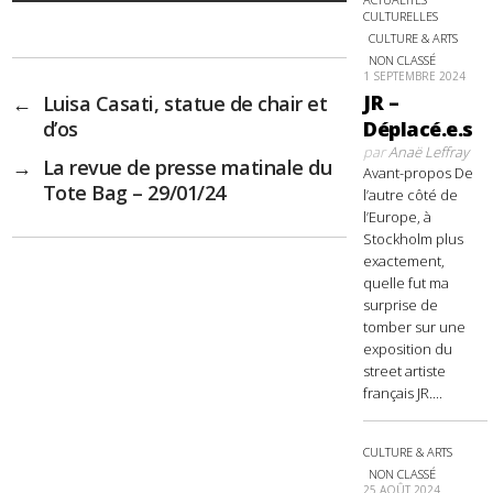
CULTURELLES
CULTURE & ARTS
NON CLASSÉ
1 SEPTEMBRE 2024
JR –
←
Luisa Casati, statue de chair et
Déplacé.e.s
d’os
par
Anaë Leffray
→
La revue de presse matinale du
Avant-propos De
Tote Bag – 29/01/24
l’autre côté de
l’Europe, à
Stockholm plus
exactement,
quelle fut ma
surprise de
tomber sur une
exposition du
street artiste
français JR....
CULTURE & ARTS
NON CLASSÉ
25 AOÛT 2024