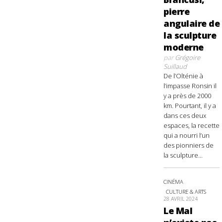
pierre
angulaire de
la sculpture
moderne
par
Grégoire
Suillaud
De l’Olténie à
l’impasse Ronsin il
y a près de 2000
km. Pourtant, il y a
dans ces deux
espaces, la recette
qui a nourri l’un
des pionniers de
la sculpture...
CINÉMA
CULTURE & ARTS
28 AVRIL 2024
Le Mal