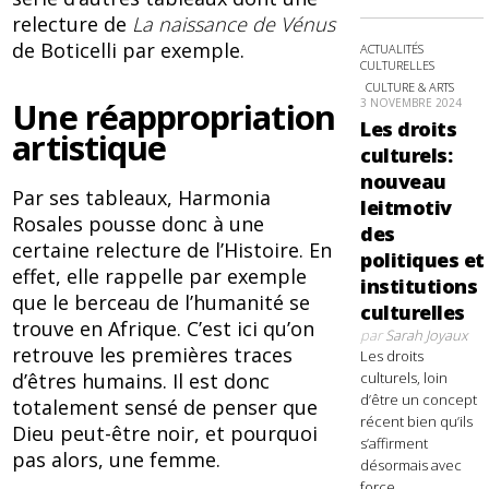
relecture de
La naissance de Vénus
de Boticelli par exemple.
ACTUALITÉS
CULTURELLES
CULTURE & ARTS
Une réappropriation
3 NOVEMBRE 2024
Les droits
artistique
culturels:
nouveau
Par ses tableaux, Harmonia
leitmotiv
Rosales pousse donc à une
des
certaine relecture de l’Histoire. En
politiques et
effet, elle rappelle par exemple
institutions
que le berceau de l’humanité se
culturelles
trouve en Afrique. C’est ici qu’on
par
Sarah Joyaux
retrouve les premières traces
Les droits
d’êtres humains. Il est donc
culturels, loin
d’être un concept
totalement sensé de penser que
récent bien qu’ils
Dieu peut-être noir, et pourquoi
s’affirment
pas alors, une femme.
désormais avec
force,