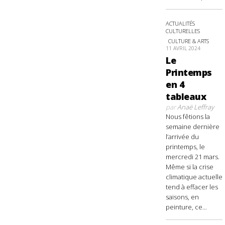
ACTUALITÉS
CULTURELLES
CULTURE & ARTS
11 AVRIL 2024
Le
Printemps
en 4
tableaux
par
Anaë Leffray
Nous fêtions la
semaine dernière
l’arrivée du
printemps, le
mercredi 21 mars.
Même si la crise
climatique actuelle
tend à effacer les
saisons, en
peinture, ce...