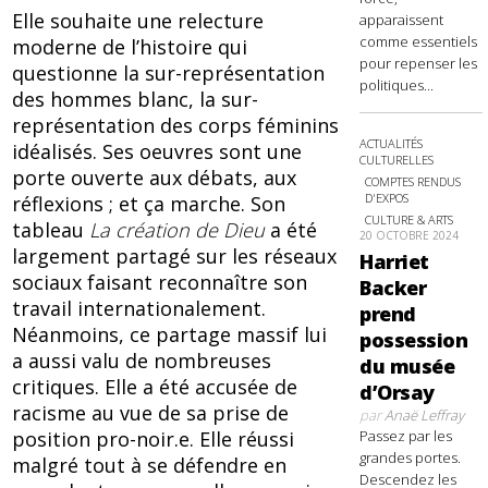
Elle souhaite une relecture
apparaissent
comme essentiels
moderne de l’histoire qui
pour repenser les
questionne la sur-représentation
politiques...
des hommes blanc, la sur-
représentation des corps féminins
ACTUALITÉS
idéalisés. Ses oeuvres sont une
CULTURELLES
porte ouverte aux débats, aux
COMPTES RENDUS
D'EXPOS
réflexions ; et ça marche. Son
CULTURE & ARTS
tableau
La création de Dieu
a été
20 OCTOBRE 2024
largement partagé sur les réseaux
Harriet
sociaux faisant reconnaître son
Backer
travail internationalement.
prend
Néanmoins, ce partage massif lui
possession
a aussi valu de nombreuses
du musée
critiques. Elle a été accusée de
d’Orsay
racisme au vue de sa prise de
par
Anaë Leffray
Passez par les
position pro-noir.e. Elle réussi
grandes portes.
malgré tout à se défendre en
Descendez les