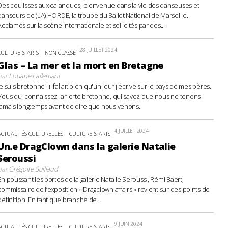
Des coulisses aux calanques, bienvenue dans la vie des danseuses et
danseurs de (LA) HORDE, la troupe du Ballet National de Marseille.
Acclamés sur la scène internationale et sollicités par des...
28 JUILLET 2024
CULTURE & ARTS
NON CLASSÉ
Glas – La mer et la mort en Bretagne
par
Louane Lallemant
Je suis bretonne : il fallait bien qu'un jour j'écrive sur le pays de mes pères.
Vous qui connaissez la fierté bretonne, qui savez que nous ne tenons
jamais longtemps avant de dire que nous venons...
4 JUILLET 2024
ACTUALITÉS CULTURELLES
CULTURE & ARTS
Un.e DragClown dans la galerie Natalie
Seroussi
par
Grégoire Suillaud
En poussant les portes de la galerie Natalie Seroussi, Rémi Baert,
commissaire de l’exposition « Dragclown affairs » revient sur des points de
définition. En tant que branche de...
9 JUIN 2024
ACTUALITÉS CULTURELLES
CULTURE & ARTS