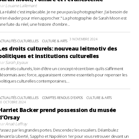
par
Louane Lallemant
"La réalité c’est implacable. Je ne peux pas la photographier. J’ai besoin de
m’en évader pour m’en approcher." La photographie de Sarah Moon est
une fuite du réel, une histoire d'ombre...
3 NOVEMBRE 2024
ACTUALITÉS CULTURELLES
CULTURE & ARTS
Les droits culturels: nouveau leitmotiv des
politiques et institutions culturelles
par
Sarah Joyaux
Les droits culturels, loin d’être un concept récent bien qu’ils s’affirment
désormais avec force, apparaissent comme essentiels pour repenser les
politiques culturelles contemporaines....
ACTUALITÉS CULTURELLES
COMPTES RENDUS D'EXPOS
CULTURE & ARTS
20 OCTOBRE 2024
Harriet Backer prend possession du musée
d’Orsay
par
Anaë Leffray
Passez par les grandes portes. Descendez les escaliers. Déambulez
devant la Liberté, Sappho et Napoléon 1er pour vous retrouver devant un