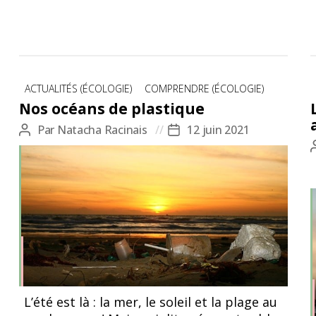
Catégories
ACTUALITÉS (ÉCOLOGIE)
COMPRENDRE (ÉCOLOGIE)
Nos océans de plastique
Par
Natacha Racinais
12 juin 2021
Auteur
Date
de
de
l’article
l’article
L’été est là : la mer, le soleil et la plage au