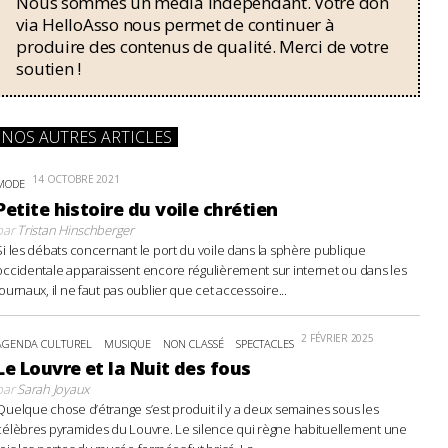
Nous sommes un média indépendant. Votre don
via HelloAsso nous permet de continuer à
produire des contenus de qualité. Merci de votre
soutien !
NOS AUTRES ARTICLES
14 OCTOBRE 2021
MODE
Petite histoire du voile chrétien
par
Tristan Hinschberger
Si les débats concernant le port du voile dans la sphère publique
occidentale apparaissent encore régulièrement sur internet ou dans les
journaux, il ne faut pas oublier que cet accessoire...
2 FÉVRIER 2025
AGENDA CULTUREL
MUSIQUE
NON CLASSÉ
SPECTACLES
Le Louvre et la Nuit des fous
par
Sarah Joyaux
Quelque chose d’étrange s’est produit il y a deux semaines sous les
célèbres pyramides du Louvre. Le silence qui règne habituellement une