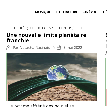
MUSIQUE
LITTÉRATURE
CINÉMA
TH
Catégories
ACTUALITÉS (ÉCOLOGIE)
APPROFONDIR (ÉCOLOGIE)
Une nouvelle limite planétaire
franchie
Par
Natacha Racinais
8 mai 2022
Auteur
Date
de
de
l’article
l’article
Le rythme effréné des nouvelles