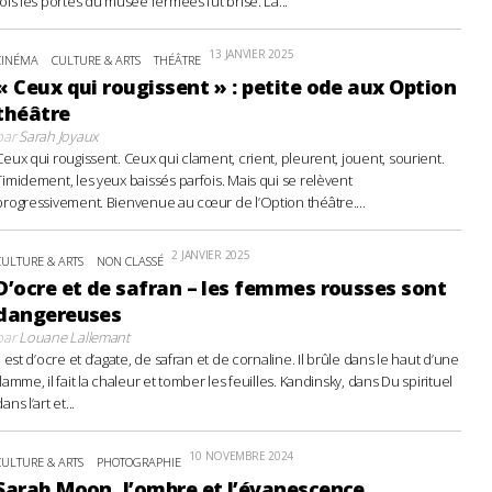
fois les portes du musée fermées fut brisé. La...
13 JANVIER 2025
CINÉMA
CULTURE & ARTS
THÉÂTRE
« Ceux qui rougissent » : petite ode aux Option
théâtre
par
Sarah Joyaux
Ceux qui rougissent. Ceux qui clament, crient, pleurent, jouent, sourient.
Timidement, les yeux baissés parfois. Mais qui se relèvent
progressivement. Bienvenue au cœur de l’Option théâtre....
2 JANVIER 2025
CULTURE & ARTS
NON CLASSÉ
D’ocre et de safran – les femmes rousses sont
dangereuses
par
Louane Lallemant
Il est d’ocre et d’agate, de safran et de cornaline. Il brûle dans le haut d’une
flamme, il fait la chaleur et tomber les feuilles. Kandinsky, dans Du spirituel
ans l’art et...
10 NOVEMBRE 2024
CULTURE & ARTS
PHOTOGRAPHIE
Sarah Moon, l’ombre et l’évanescence