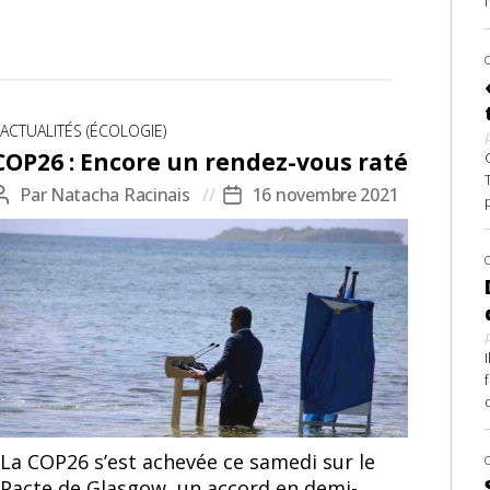
Catégories
ACTUALITÉS (ÉCOLOGIE)
COP26 : Encore un rendez-vous raté
Par
Natacha Racinais
16 novembre 2021
Auteur
Date
de
de
l’article
l’article
d
La COP26 s’est achevée ce samedi sur le
Pacte de Glasgow, un accord en demi-