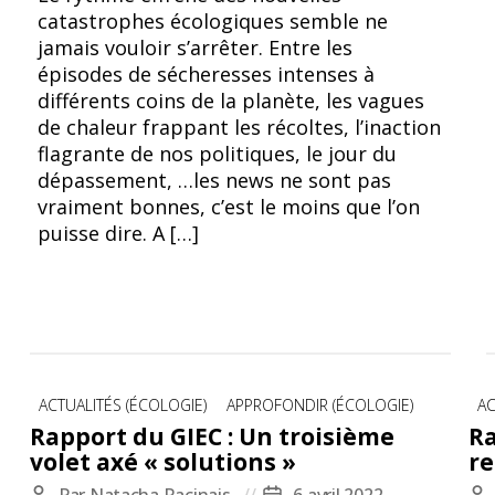
catastrophes écologiques semble ne
jamais vouloir s’arrêter. Entre les
épisodes de sécheresses intenses à
différents coins de la planète, les vagues
de chaleur frappant les récoltes, l’inaction
flagrante de nos politiques, le jour du
dépassement, …les news ne sont pas
vraiment bonnes, c’est le moins que l’on
puisse dire. A […]
Catégories
Ca
ACTUALITÉS (ÉCOLOGIE)
APPROFONDIR (ÉCOLOGIE)
AC
Rapport du GIEC : Un troisième
Ra
volet axé « solutions »
re
Par
Natacha Racinais
6 avril 2022