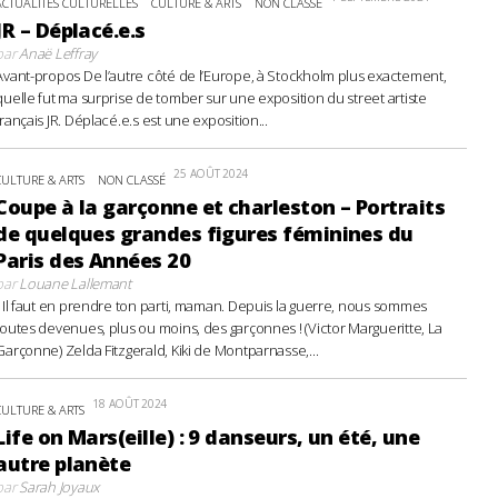
ACTUALITÉS CULTURELLES
CULTURE & ARTS
NON CLASSÉ
JR – Déplacé.e.s
par
Anaë Leffray
Avant-propos De l’autre côté de l’Europe, à Stockholm plus exactement,
quelle fut ma surprise de tomber sur une exposition du street artiste
français JR. Déplacé.e.s est une exposition...
25 AOÛT 2024
CULTURE & ARTS
NON CLASSÉ
Coupe à la garçonne et charleston – Portraits
de quelques grandes figures féminines du
Paris des Années 20
par
Louane Lallemant
- Il faut en prendre ton parti, maman. Depuis la guerre, nous sommes
toutes devenues, plus ou moins, des garçonnes ! (Victor Margueritte, La
Garçonne) Zelda Fitzgerald, Kiki de Montparnasse,...
18 AOÛT 2024
CULTURE & ARTS
Life on Mars(eille) : 9 danseurs, un été, une
autre planète
par
Sarah Joyaux