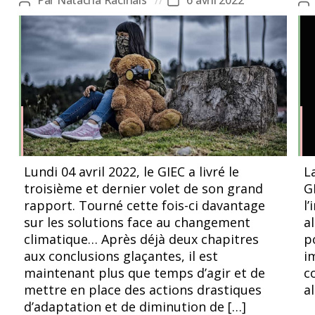
Auteur
Date
Au
de
de
d
l’article
l’article
l’
Lundi 04 avril 2022, le GIEC a livré le
L
troisième et dernier volet de son grand
G
rapport. Tourné cette fois-ci davantage
l’
sur les solutions face au changement
a
climatique… Après déjà deux chapitres
p
aux conclusions glaçantes, il est
im
maintenant plus que temps d’agir et de
c
mettre en place des actions drastiques
a
d’adaptation et de diminution de […]