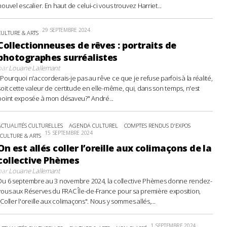
nouvel escalier. En haut de celui-ci vous trouvez Harriet...
29 SEPTEMBRE 2024
CULTURE & ARTS
Collectionneuses de rêves : portraits de
photographes surréalistes
par
Louane Lallemant
"Pourquoi n'accorderais-je pas au rêve ce que je refuse parfois à la réalité,
soit cette valeur de certitude en elle-même, qui, dans son temps, n'est
point exposée à mon désaveu?" André...
ACTUALITÉS CULTURELLES
AGENDA CULTUREL
COMPTES RENDUS D'EXPOS
15 SEPTEMBRE 2024
CULTURE & ARTS
On est allés coller l’oreille aux colimaçons de la
collective Phèmes
par
Louane Lallemant
Du 6 septembre au 3 novembre 2024, la collective Phèmes donne rendez-
vous aux Réserves du FRAC Île-de-France pour sa première exposition,
"Coller l'oreille aux colimaçons". Nous y sommes allés,...
1 SEPTEMBRE 2024