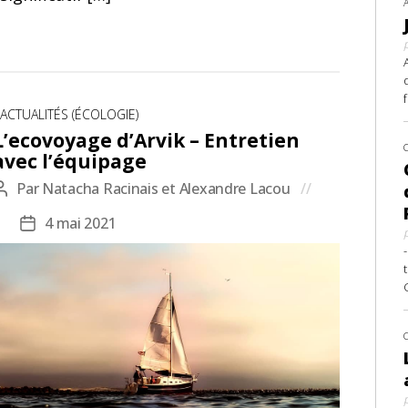
Catégories
ACTUALITÉS (ÉCOLOGIE)
L’ecovoyage d’Arvik – Entretien
avec l’équipage
Par
Natacha Racinais et Alexandre Lacou
Auteur
de
4 mai 2021
Date
l’article
de
l’article