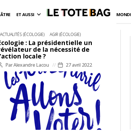
ÉÂTRE
ET AUSSI
MONDE
Catégories
ACTUALITÉS (ÉCOLOGIE)
AGIR (ÉCOLOGIE)
Ecologie : La présidentielle un
révélateur de la nécessité de
l’action locale ?
Par
Alexandre Lacou
27 avril 2022
Auteur
Date
de
de
l’article
l’article