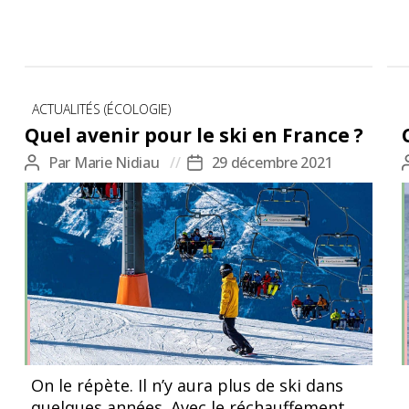
Catégories
ACTUALITÉS (ÉCOLOGIE)
Quel avenir pour le ski en France ?
Par
Marie Nidiau
29 décembre 2021
Auteur
Date
de
de
l’article
l’article
On le répète. Il n’y aura plus de ski dans
quelques années. Avec le réchauffement