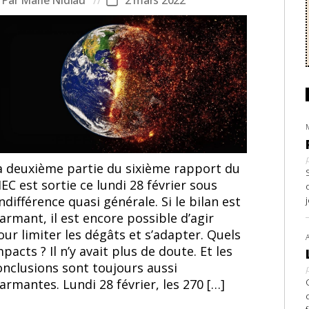
teur
Date
e
de
article
l’article
a deuxième partie du sixième rapport du
IEC est sortie ce lundi 28 février sous
indifférence quasi générale. Si le bilan est
larmant, il est encore possible d’agir
our limiter les dégâts et s’adapter. Quels
pacts ? Il n’y avait plus de doute. Et les
onclusions sont toujours aussi
larmantes. Lundi 28 février, les 270 […]