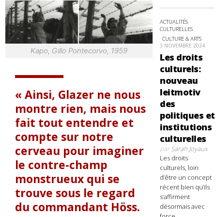
ACTUALITÉS
CULTURELLES
CULTURE & ARTS
3 NOVEMBRE 2024
Kapo, Gillo Pontecorvo, 1959
Les droits
culturels:
nouveau
leitmotiv
Ainsi, Glazer ne nous
des
montre rien, mais nous
politiques et
fait tout entendre et
institutions
compte sur notre
culturelles
cerveau pour imaginer
par
Sarah Joyaux
Les droits
le contre-champ
culturels, loin
monstrueux qui se
d’être un concept
récent bien qu’ils
trouve sous le regard
s’affirment
du commandant Höss.
désormais avec
force,