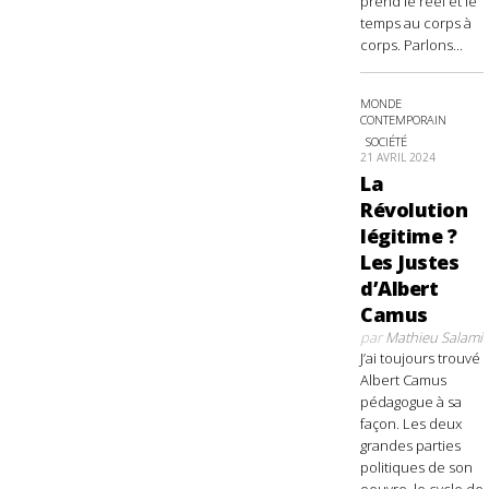
prend le réel et le
temps au corps à
corps. Parlons...
MONDE
CONTEMPORAIN
SOCIÉTÉ
21 AVRIL 2024
La
Révolution
légitime ?
Les Justes
d’Albert
Camus
par
Mathieu Salami
J’ai toujours trouvé
Albert Camus
pédagogue à sa
façon. Les deux
grandes parties
politiques de son