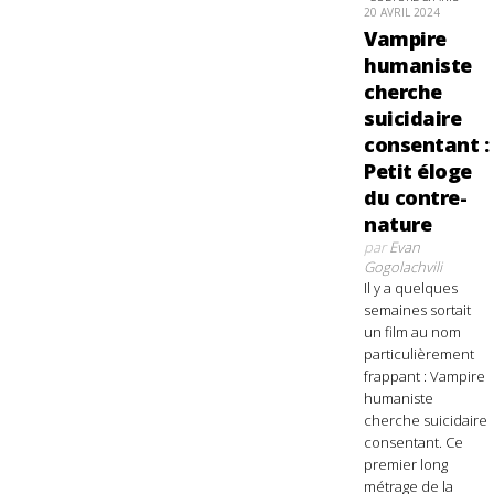
20 AVRIL 2024
Vampire
humaniste
cherche
suicidaire
consentant :
Petit éloge
du contre-
nature
par
Evan
Gogolachvili
Il y a quelques
semaines sortait
un film au nom
particulièrement
frappant : Vampire
humaniste
cherche suicidaire
consentant. Ce
premier long
métrage de la