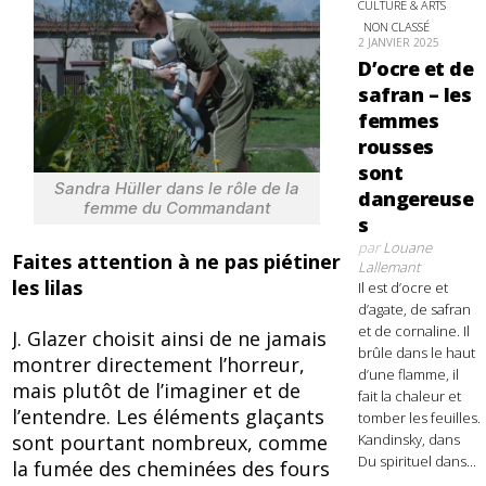
CULTURE & ARTS
NON CLASSÉ
2 JANVIER 2025
D’ocre et de
safran – les
femmes
rousses
sont
Sandra Hüller dans le rôle de la
dangereuse
femme du Commandant
s
par
Louane
Faites attention à ne pas piétiner
Lallemant
les lilas
Il est d’ocre et
d’agate, de safran
et de cornaline. Il
J. Glazer choisit ainsi de ne jamais
brûle dans le haut
montrer directement l’horreur,
d’une flamme, il
mais plutôt de l’imaginer et de
fait la chaleur et
l’entendre. Les éléments glaçants
tomber les feuilles.
sont pourtant nombreux, comme
Kandinsky, dans
Du spirituel dans...
la fumée des cheminées des fours