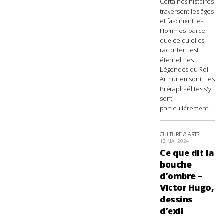
Certaines histoires
traversent les âges
et fascinent les
Hommes, parce
que ce qu'elles
racontent est
éternel : les
Légendes du Roi
Arthur en sont. Les
Préraphaélites s'y
sont
particulièrement...
CULTURE & ARTS
12 MAI 2024
Ce que dit la
bouche
d’ombre –
Victor Hugo,
dessins
d’exil