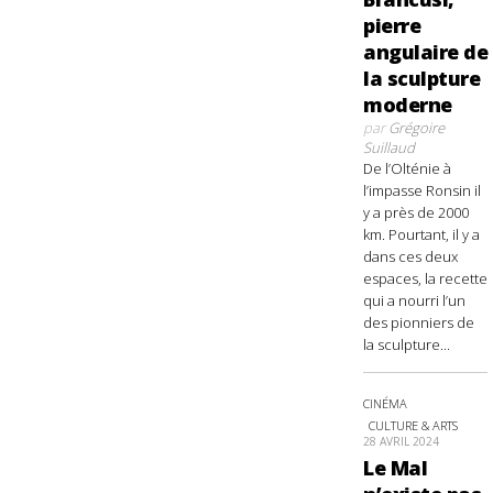
pierre
angulaire de
la sculpture
moderne
par
Grégoire
Suillaud
De l’Olténie à
l’impasse Ronsin il
y a près de 2000
km. Pourtant, il y a
dans ces deux
espaces, la recette
qui a nourri l’un
des pionniers de
la sculpture...
CINÉMA
CULTURE & ARTS
28 AVRIL 2024
Le Mal