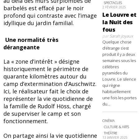
au delà des murs surplombés de
SPECTACLES
barbelés est effacé par le noir
2 FÉVRIER 2025
Le Louvre et
profond qui contraste avec l’image
la Nuit des
idyllique du jardin familial.
fous
par
Sarah Joyaux
Une normalité très
Quelque chose
dérangeante
d’étrange s’est
produit il y a deux
semaines sous les
La « zone d’intérêt » désigne
célèbres
historiquement le périmètre de
pyramides du
quarante kilomètres autour du
Louvre. Le silence
camp d’extermination d’Auschwitz.
qui règne
Ici, le réalisateur fait le choix de
habituellement
une fois les portes
représenter la vie quotidienne de
du...
la famille de Rudolf Höss, chargé
de superviser le camp et son
fonctionnement.
CINÉMA
CULTURE & ARTS
THÉÂTRE
On partage ainsi la vie quotidienne
13 JANVIER 2025