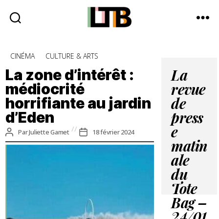
Le
Tote
Catégories
CINÉMA
CULTURE & ARTS
Bag
-
La zone d’intérêt :
La
Média
médiocrité
revue
d'information
horrifiante au jardin
quotidienne
de
d’Eden
press
e
Auteur
Date
Par
Juliette Gamet
18 février 2024
de
de
matin
l’article
l’article
ale
du
Tote
Bag –
24/01