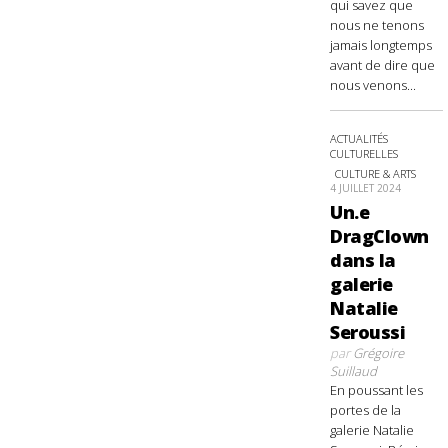
qui savez que
nous ne tenons
jamais longtemps
avant de dire que
nous venons...
ACTUALITÉS
CULTURELLES
CULTURE & ARTS
4 JUILLET 2024
Un.e
DragClown
dans la
galerie
Natalie
Seroussi
par
Grégoire
Suillaud
En poussant les
portes de la
galerie Natalie