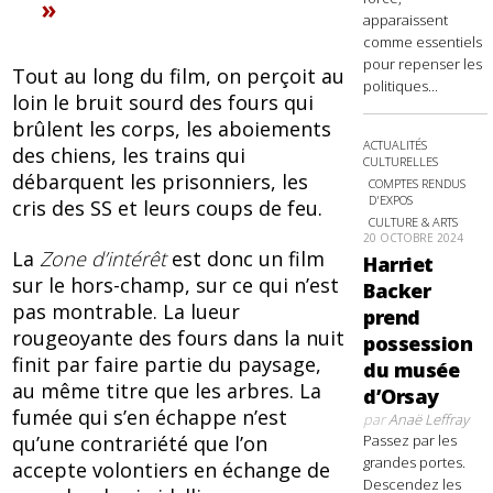
apparaissent
comme essentiels
pour repenser les
Tout au long du film, on perçoit au
politiques...
loin le bruit sourd des fours qui
brûlent les corps, les aboiements
ACTUALITÉS
des chiens, les trains qui
CULTURELLES
débarquent les prisonniers, les
COMPTES RENDUS
D'EXPOS
cris des SS et leurs coups de feu.
CULTURE & ARTS
20 OCTOBRE 2024
La
Zone d’intérêt
est donc
un film
Harriet
sur le hors-champ, sur ce qui n’est
Backer
pas montrable. La lueur
prend
rougeoyante des fours dans la nuit
possession
finit par faire partie du paysage,
du musée
au même titre que les arbres. La
d’Orsay
fumée qui s’en échappe n’est
par
Anaë Leffray
qu’une contrariété que l’on
Passez par les
grandes portes.
accepte volontiers en échange de
Descendez les