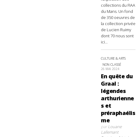
collections du FIAA
du Mans. Un fond
de 350 oeuvres de
la collection privée
de Lucien Ruimy
dont 70 nous sont
ici...
CULTURE & ARTS
NON CLASSÉ
26 MAI 2024
En quête du
Graal :
légendes
arthurienne
s et
préraphaélis
me
par
Louane
Lallemant