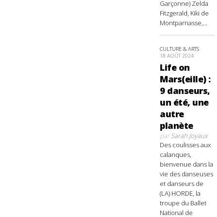
Garçonne) Zelda
Fitzgerald, Kiki de
Montparnasse,...
CULTURE & ARTS
18 AOÛT 2024
Life on
Mars(eille) :
9 danseurs,
un été, une
autre
planète
par
Sarah Joyaux
Des coulisses aux
calanques,
bienvenue dans la
vie des danseuses
et danseurs de
(LA) HORDE, la
troupe du Ballet
National de