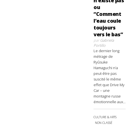
n’existe pas
ou
“Comment
l’eau coule
toujours
vers le bas”
par
Gabriela
Portillo
Le dernier long
métrage de
Ryûsuke
Hamaguchi n’a
peut-être pas
suscité le même
effet que Drive My
Car – une
montagne russe
émotionnelle aux...
CULTURE & ARTS
NON CLASSÉ