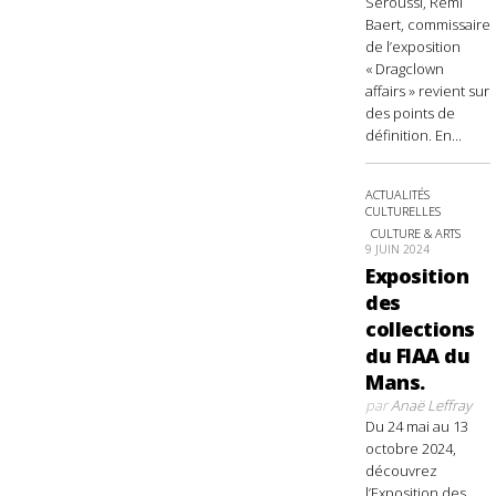
Seroussi, Rémi
Baert, commissaire
de l’exposition
« Dragclown
affairs » revient sur
des points de
définition. En...
ACTUALITÉS
CULTURELLES
CULTURE & ARTS
9 JUIN 2024
Exposition
des
collections
du FIAA du
Mans.
par
Anaë Leffray
Du 24 mai au 13
octobre 2024,
découvrez
l’Exposition des