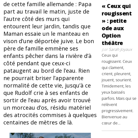
de cette famille allemande : Papa
« Ceux qui
part au travail le matin, juste de
rougissent
l’autre côté des murs qui
» : petite
entourent leur jardin, tandis que
ode aux
Maman essaie un le manteau en
Option
vison d’une déportée juive. Le bon
théâtre
père de famille emmène ses
par
Sarah Joyaux
enfants pêcher dans la rivière d’à
Ceux qui
rougissent. Ceux
côté pendant que ceux-ci
qui clament,
pataugent au bord de l’eau. Rien
crient, pleurent,
ne pourrait briser l’apparente
jouent, sourient.
normalité de cette vie, jusqu’à ce
Timidement, les
que Rudolf crie à ses enfants de
yeux baissés
parfois. Mais qui se
sortir de l’eau après avoir trouvé
relèvent
un morceau d’os, résidu matériel
progressivement.
des atrocités commises à quelques
Bienvenue au
centaines de mètres de là.
cœur de...