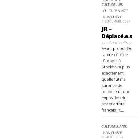
CULTURELLES
CULTURE & ARTS
NON CLASSÉ
1 SEPTEMBRE 2024
JR –
Déplacé.e.s
par
Anaë Leffray
Avant-propos De
l’autre côté de
l’Europe, à
Stockholm plus
exactement,
quelle fut ma
surprise de
tomber sur une
exposition du
street artiste
français JR....
CULTURE & ARTS
NON CLASSÉ
25 AOÛT 2024