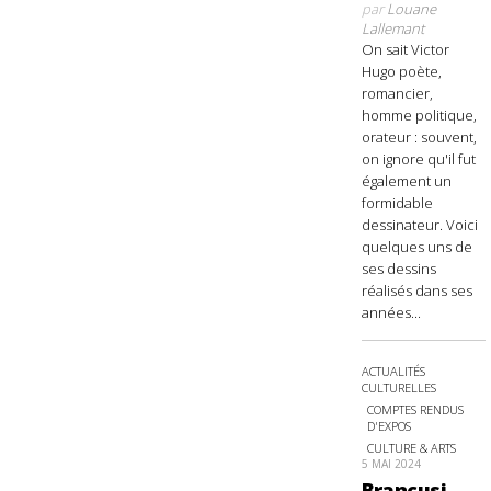
par
Louane
Lallemant
On sait Victor
Hugo poète,
romancier,
homme politique,
orateur : souvent,
on ignore qu'il fut
également un
formidable
dessinateur. Voici
quelques uns de
ses dessins
réalisés dans ses
années...
ACTUALITÉS
CULTURELLES
COMPTES RENDUS
D'EXPOS
CULTURE & ARTS
5 MAI 2024
Brancusi,