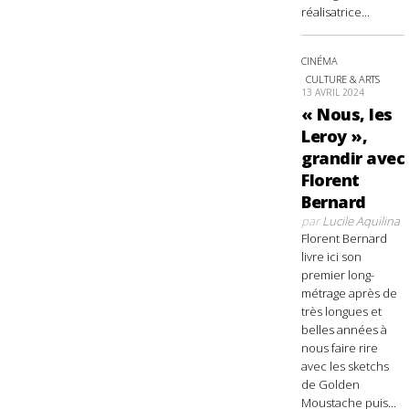
réalisatrice...
CINÉMA
CULTURE & ARTS
13 AVRIL 2024
« Nous, les
Leroy »,
grandir avec
Florent
Bernard
par
Lucile Aquilina
Florent Bernard
livre ici son
premier long-
métrage après de
très longues et
belles années à
nous faire rire
avec les sketchs
de Golden
Moustache puis...