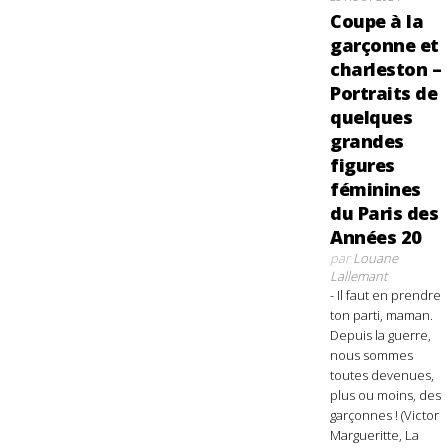
Coupe à la
garçonne et
charleston –
Portraits de
quelques
grandes
figures
féminines
du Paris des
Années 20
par
Louane
Lallemant
- Il faut en prendre
ton parti, maman.
Depuis la guerre,
nous sommes
toutes devenues,
plus ou moins, des
garçonnes ! (Victor
Margueritte, La