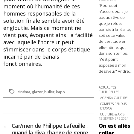
moment où l’humanité de ces
"Pourquoi
n'accorderais-je
hommes responsables de la
pas au rêve ce
solution finale semble avoir été
que je refuse
engloutie. Mais ce moment ne
parfois à la réalité,
vient pas, évoquant ainsi la facilité
soit cette valeur
avec laquelle l’horreur peut
de certitude en
elle-même, qui,
s’immiscer dans le corps étatique
dans son temps,
incarné par de banals
n'est point
fonctionnaires.
exposée à mon
désaveu?" André...
ACTUALITÉS
Étiquettes
cinéma
,
glazer
,
huller
,
kapo
CULTURELLES
AGENDA CULTUREL
COMPTES RENDUS
D'EXPOS
CULTURE & ARTS
15 SEPTEMBRE 2024
←
Car/men de Philippe Lafeuille :
On est allés
quand la diva change de genre
coller