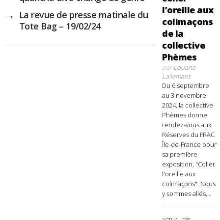
l’oreille aux
→
La revue de presse matinale du
colimaçons
Tote Bag – 19/02/24
de la
collective
Phèmes
par
Louane
Lallemant
Du 6 septembre
au 3 novembre
2024, la collective
Phèmes donne
rendez-vous aux
Réserves du FRAC
Île-de-France pour
sa première
exposition, "Coller
l'oreille aux
colimaçons". Nous
y sommes allés,...
ACTUALITÉS