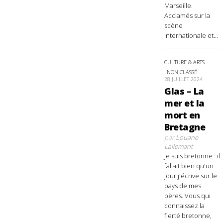
Marseille.
Acclamés sur la
scène
internationale et...
CULTURE & ARTS
NON CLASSÉ
28 JUILLET 2024
Glas – La
mer et la
mort en
Bretagne
par
Louane
Lallemant
Je suis bretonne : il
fallait bien qu'un
jour j'écrive sur le
pays de mes
pères. Vous qui
connaissez la
fierté bretonne,