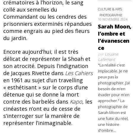
crématoires à l’horizon, le sang
collé aux semelles du
CULTURE & ARTS
PHOTOGRAPHIE
Commandant ou les cendres des
10 NOVEMBRE 2024
prisonniers exterminés répandues
Sarah Moon,
comme engrais au pied des fleurs
l’ombre et
du jardin.
l’évanescen
ce
Encore aujourd’hui, il est très
par
Louane
délicat de représenter la Shoah et
Lallemant
"La réalité c’est
son atrocité. Depuis l’indignation
implacable. Je ne
de Jacques Rivette dans
Les Cahiers
peux pas la
en 1961 au sujet d’un travelling
photographier. J’ai
« esthétisant » sur le corps d’une
besoin de m’en
détenue qui se donne la mort
évader pour m’en
approcher." La
contre des barbelés dans
Kapo
, les
photographie de
cinéastes n’ont eu de
cesse de
Sarah Moon est
s’interroger sur la manière de
une fuite du réel,
représenter l’inimaginable.
une histoire
d'ombre...