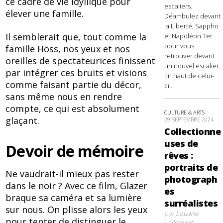
ce cadre de vie idyllique pour
escaliers.
élever une famille.
Déambulez devant
la Liberté, Sappho
Il semblerait que, tout comme la
et Napoléon 1er
pour vous
famille Höss, nos yeux et nos
retrouver devant
oreilles de spectateurices finissent
un nouvel escalier.
par intégrer ces bruits et visions
En haut de celui-
comme faisant partie du décor,
ci...
sans même nous en rendre
compte, ce qui est absolument
CULTURE & ARTS
glaçant.
29 SEPTEMBRE 2024
Collectionne
uses de
Devoir de mémoire
rêves :
portraits de
Ne vaudrait-il mieux pas rester
photograph
dans le noir ? Avec ce film, Glazer
es
braque sa caméra et sa lumière
surréalistes
sur nous. On plisse alors les yeux
par
Louane
pour tenter de distinguer le
Lallemant