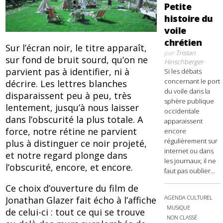
Petite
histoire du
voile
chrétien
Sur l’écran noir, le titre apparaît,
par
Tristan
sur fond de bruit sourd, qu’on ne
Hinschberger
parvient pas à identifier, ni à
Si les débats
concernant le port
décrire. Les lettres blanches
du voile dans la
disparaissent peu à peu, très
sphère publique
lentement, jusqu’à nous laisser
occidentale
dans l’obscurité la plus totale. A
apparaissent
force, notre rétine ne parvient
encore
régulièrement sur
plus à distinguer ce noir projeté,
internet ou dans
et notre regard plonge dans
les journaux, il ne
l’obscurité, encore, et encore.
faut pas oublier...
Ce choix d’ouverture du film de
AGENDA CULTUREL
Jonathan Glazer fait écho à l’affiche
MUSIQUE
de celui-ci : tout ce qui se trouve
NON CLASSÉ