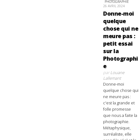
PHOTOGRAPHIE
26 AVRIL 2024
Donne-moi
quelque
chose qui ne
meure pas :
petit essai
sur la
Photographi
e
par
Louane
Lallemant
Donne-moi
quelque chose qui
ne meure pas :
c'est la grande et
folle promesse
que nous a faite la
photographie.
Métaphysique,
surréaliste, elle