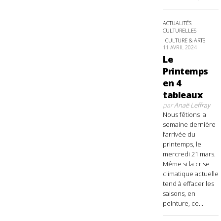
ACTUALITÉS
CULTURELLES
CULTURE & ARTS
11 AVRIL 2024
Le
Printemps
en 4
tableaux
par
Anaë Leffray
Nous fêtions la
semaine dernière
l’arrivée du
printemps, le
mercredi 21 mars.
Même si la crise
climatique actuelle
tend à effacer les
saisons, en
peinture, ce...