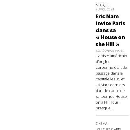
MUSIQUE
7 AVRIL 2024
Eric Nam
invite Paris
dans sa
« House on
the Hill »
par
Solène Finet
L’artiste américain
d’origine
coréenne était de
passage dans la
capitale les 15 et
16 Mars derniers
dans le cadre de
sa tournée House
on a Hill Tour,
presque...
CINÉMA
CULTURE & ARTS