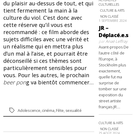
du plaisir au-dessus de tout, et qui
CULTURELLES
tient fermement la main à la
CULTURE & ARTS
culture du viol. C’est donc avec
NON CLASSÉ
1 SEPTEMBRE 2024
cette réserve qu’il vous est
JR –
recommandé : ce film aborde des
Déplacé.e.s
sujets difficiles avec une vérité et
par
Anaë Leffray
un réalisme qui en mettra plus
Avant-propos De
d’un mal à l’aise, et pourrait être
l’autre côté de
l’Europe, à
déconseillé si ces thèmes sont
Stockholm plus
particulièrement sensibles pour
exactement,
vous. Pour les autres, le prochain
quelle fut ma
beer pon
g va bientôt commencer…
surprise de
tomber sur une
exposition du
street artiste
français JR....
Étiquettes
Adolescence
,
cinéma
,
Fête
,
sexualité
CULTURE & ARTS
NON CLASSÉ
25 AOÛT 2024