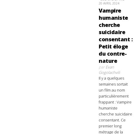
20 AVRIL 2024
Vampire
humaniste
cherche
suicidaire
consentant :
Petit éloge
du contre-
nature
par
Evan
Gogolachvili
Il y a quelques
semaines sortait
un film au nom
particulièrement
frappant : Vampire
humaniste
cherche suicidaire
consentant. Ce
premier long
métrage de la