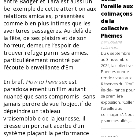
entre Badger et Tara est aussi un
l’oreille aux
bel exemple de cette attention aux
colimaçons
relations amicales, présentées
de la
comme bien plus intimes que les
collective
aventures passagères. Au-delà de
Phèmes
la fête, de ses plaisirs et de son
par
Louane
horreur, demeure l’espoir de
Lallemant
trouver refuge parmi ses amies,
Du 6 septembre
particulièrement montré par
au 3 novembre
2024, la collective
l’écoute bienveillante d’Em.
Phèmes donne
rendez-vous aux
En bref,
How to have sex
est
Réserves du FRAC
paradoxalement un film autant
Île-de-France pour
nuancé que sans compromis : sans
sa première
exposition, "Coller
jamais perdre de vue l’objectif de
l'oreille aux
dépeindre un tableau
colimaçons". Nous
vraisemblable de la jeunesse, il
y sommes allés,...
dresse un portrait acerbe d’un
système plaçant la performance
ACTUALITÉS