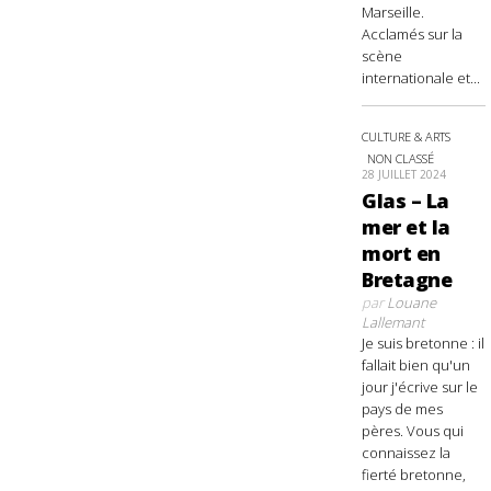
Marseille.
Acclamés sur la
scène
internationale et...
CULTURE & ARTS
NON CLASSÉ
28 JUILLET 2024
Glas – La
mer et la
mort en
Bretagne
par
Louane
Lallemant
Je suis bretonne : il
fallait bien qu'un
jour j'écrive sur le
pays de mes
pères. Vous qui
connaissez la
fierté bretonne,