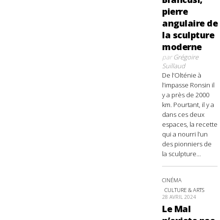
pierre
angulaire de
la sculpture
moderne
par
Grégoire
Suillaud
De l’Olténie à
l’impasse Ronsin il
y a près de 2000
km. Pourtant, il y a
dans ces deux
espaces, la recette
qui a nourri l’un
des pionniers de
la sculpture...
CINÉMA
CULTURE & ARTS
28 AVRIL 2024
Le Mal