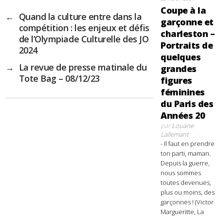
Coupe à la
←
Quand la culture entre dans la
garçonne et
compétition : les enjeux et défis
charleston –
de l’Olympiade Culturelle des JO
Portraits de
2024
quelques
→
La revue de presse matinale du
grandes
Tote Bag – 08/12/23
figures
féminines
du Paris des
Années 20
par
Louane
Lallemant
- Il faut en prendre
ton parti, maman.
Depuis la guerre,
nous sommes
toutes devenues,
plus ou moins, des
garçonnes ! (Victor
Margueritte, La