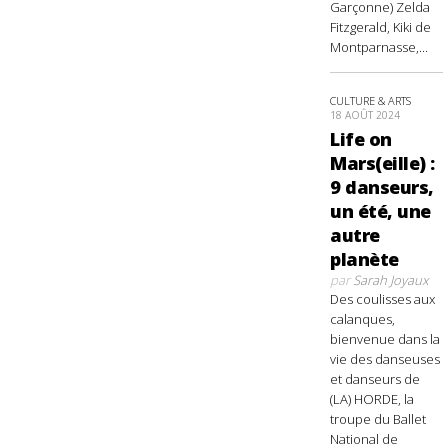
Garçonne) Zelda
Fitzgerald, Kiki de
Montparnasse,...
CULTURE & ARTS
18 AOÛT 2024
Life on
Mars(eille) :
9 danseurs,
un été, une
autre
planète
par
Sarah Joyaux
Des coulisses aux
calanques,
bienvenue dans la
vie des danseuses
et danseurs de
(LA) HORDE, la
troupe du Ballet
National de