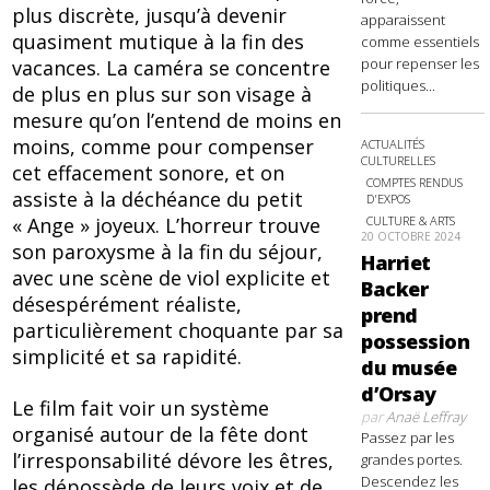
plus discrète, jusqu’à devenir
apparaissent
quasiment mutique à la fin des
comme essentiels
pour repenser les
vacances. La caméra se concentre
politiques...
de plus en plus sur son visage à
mesure qu’on l’entend de moins en
moins, comme pour compenser
ACTUALITÉS
CULTURELLES
cet effacement sonore, et on
COMPTES RENDUS
assiste à la déchéance du petit
D'EXPOS
CULTURE & ARTS
« Ange » joyeux. L’horreur trouve
20 OCTOBRE 2024
son paroxysme à la fin du séjour,
Harriet
avec une scène de viol explicite et
Backer
désespérément réaliste,
prend
particulièrement choquante par sa
possession
simplicité et sa rapidité.
du musée
d’Orsay
Le film fait voir un système
par
Anaë Leffray
organisé autour de la fête dont
Passez par les
l’irresponsabilité dévore les êtres,
grandes portes.
Descendez les
les dépossède de leurs voix et de