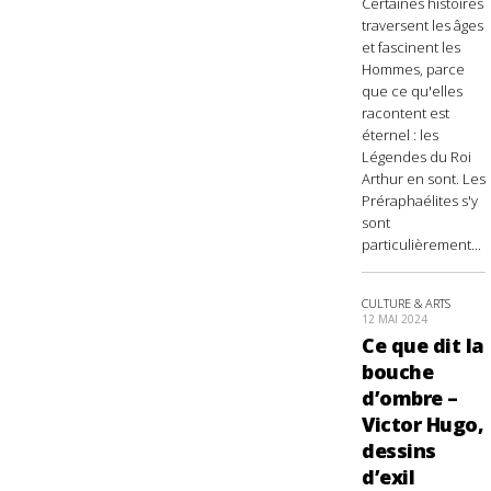
Certaines histoires
traversent les âges
et fascinent les
Hommes, parce
que ce qu'elles
racontent est
éternel : les
Légendes du Roi
Arthur en sont. Les
Préraphaélites s'y
sont
particulièrement...
CULTURE & ARTS
12 MAI 2024
Ce que dit la
bouche
d’ombre –
Victor Hugo,
dessins
d’exil