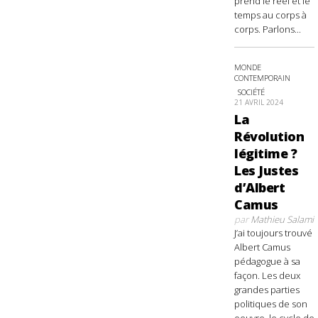
prend le réel et le
temps au corps à
corps. Parlons...
MONDE
CONTEMPORAIN
SOCIÉTÉ
21 AVRIL 2024
La
Révolution
légitime ?
Les Justes
d’Albert
Camus
par
Mathieu Salami
J’ai toujours trouvé
Albert Camus
pédagogue à sa
façon. Les deux
grandes parties
politiques de son