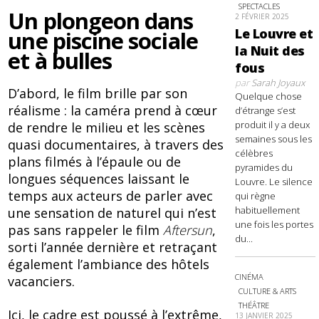
SPECTACLES
Un plongeon dans
2 FÉVRIER 2025
Le Louvre et
une piscine sociale
la Nuit des
et à bulles
fous
par
Sarah Joyaux
D’abord, le film brille par son
Quelque chose
réalisme : la caméra prend à cœur
d’étrange s’est
produit il y a deux
de rendre le milieu et les scènes
semaines sous les
quasi documentaires, à travers des
célèbres
plans filmés à l’épaule ou de
pyramides du
longues séquences laissant le
Louvre. Le silence
temps aux acteurs de parler avec
qui règne
habituellement
une sensation de naturel qui n’est
une fois les portes
pas sans rappeler le film
Aftersun
,
du...
sorti l’année dernière et retraçant
également l’ambiance des hôtels
CINÉMA
vacanciers.
CULTURE & ARTS
THÉÂTRE
Ici, le cadre est poussé à l’extrême,
13 JANVIER 2025