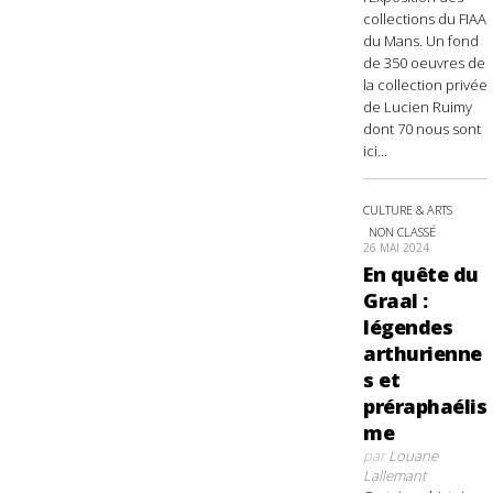
collections du FIAA
du Mans. Un fond
de 350 oeuvres de
la collection privée
de Lucien Ruimy
dont 70 nous sont
ici...
CULTURE & ARTS
NON CLASSÉ
26 MAI 2024
En quête du
Graal :
légendes
arthurienne
s et
préraphaélis
me
par
Louane
Lallemant