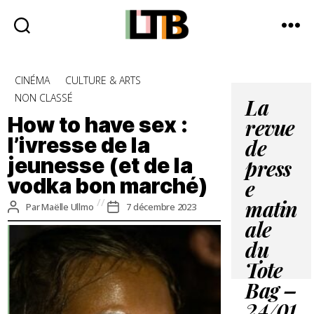
Le
Tote
Catégories
CINÉMA
CULTURE & ARTS
Bag
NON CLASSÉ
-
La
Média
How to have sex :
revue
d'information
l’ivresse de la
quotidienne
de
jeunesse (et de la
press
vodka bon marché)
e
Auteur
Date
Par
Maëlle Ullmo
7 décembre 2023
matin
de
de
ale
l’article
l’article
du
Tote
Bag –
24/01