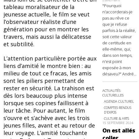
"Pourquoi
tableau moralisateur de la
n'accorderais-je
jeunesse actuelle, le film se veut
pas au rêve ce
l’observateur réaliste d’une
que je refuse
génération pour en montrer les
parfois à la réalité,
travers, mais aussi la délicatesse
soit cette valeur
de certitude en
et subtilité.
elle-même, qui,
dans son temps,
L’attention particulière portée aux
n'est point
liens d’amitié le montre bien : au
exposée à mon
milieu de tout ce fracas, les amis
désaveu?" André...
sont les piliers permettant de
rester en sécurité. La trahison est
ACTUALITÉS
dès lors beaucoup plus intense
CULTURELLES
AGENDA CULTUREL
lorsque ses copines faillissent à
COMPTES RENDUS
leur tâche. Pour autant, le film
D'EXPOS
s’ouvre et s’achève avec les trois
CULTURE & ARTS
15 SEPTEMBRE 2024
jeunes filles, avant et au retour de
On est allés
leur voyage. L’amitié touchante
coller