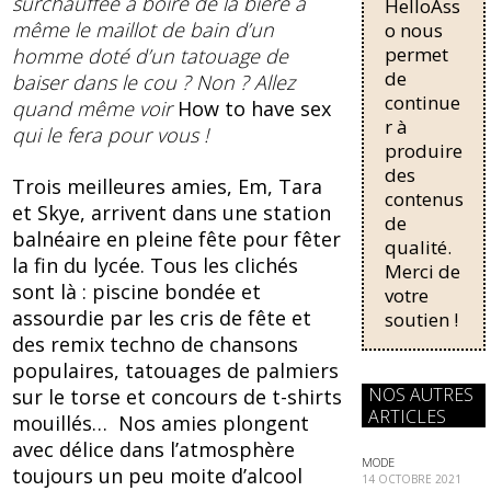
surchauffée à boire de la bière à
HelloAss
pour une
b
sk
régularisati
même le maillot de bain d’un
o nous
on,
o
y
permet
homme doté d’un tatouage de
passant de
de
baiser dans le cou ? Non ? Allez
o
trois...
continue
quand même voir
How to have sex
k
r à
qui le fera pour vous !
produire
des
Trois meilleures amies, Em, Tara
contenus
et Skye, arrivent dans une station
de
balnéaire en pleine fête pour fêter
qualité.
la fin du lycée. Tous les clichés
Merci de
sont là : piscine bondée et
votre
assourdie par les cris de fête et
soutien !
des remix techno de chansons
populaires, tatouages de palmiers
NOS AUTRES
sur le torse et concours de t-shirts
ARTICLES
mouillés… Nos amies plongent
avec délice dans l’atmosphère
MODE
toujours un peu moite d’alcool
14 OCTOBRE 2021