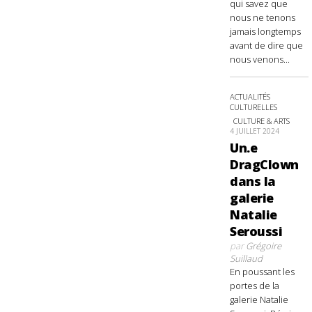
qui savez que
nous ne tenons
jamais longtemps
avant de dire que
nous venons...
ACTUALITÉS
CULTURELLES
CULTURE & ARTS
4 JUILLET 2024
Un.e
DragClown
dans la
galerie
Natalie
Seroussi
par
Grégoire
Suillaud
En poussant les
portes de la
galerie Natalie