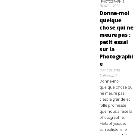
PHOTOGRAPHIE
26 AVRIL 2024
Donne-moi
quelque
chose qui ne
meure pas :
petit essai
sur la
Photographi
e
par
Louane
Lallemant
Donne-moi
quelque chose qui
ne meure pas :
c'est la grande et
folle promesse
que nous a faite la
photographie.
Métaphysique,
surréaliste, elle