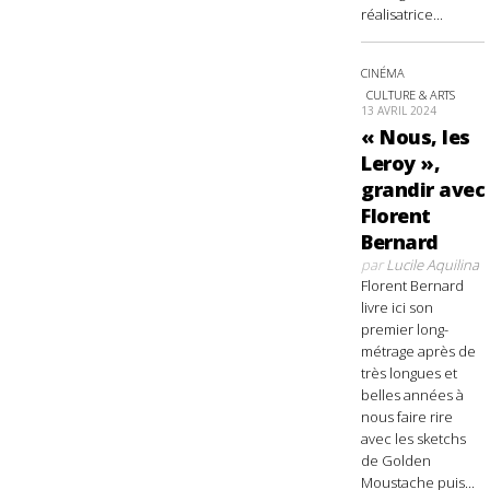
réalisatrice...
CINÉMA
CULTURE & ARTS
13 AVRIL 2024
« Nous, les
Leroy »,
grandir avec
Florent
Bernard
par
Lucile Aquilina
Florent Bernard
livre ici son
premier long-
métrage après de
très longues et
belles années à
nous faire rire
avec les sketchs
de Golden
Moustache puis...