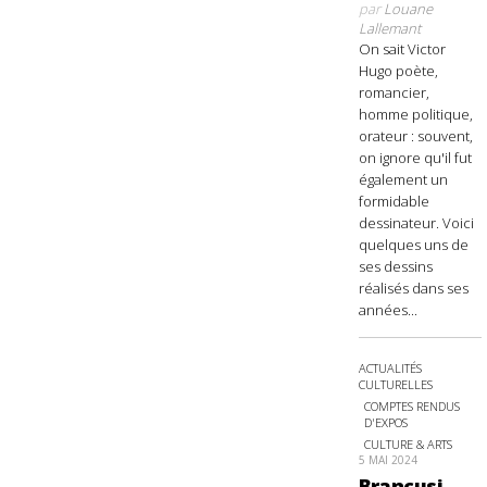
par
Louane
Lallemant
On sait Victor
Hugo poète,
romancier,
homme politique,
orateur : souvent,
on ignore qu'il fut
également un
formidable
dessinateur. Voici
quelques uns de
ses dessins
réalisés dans ses
années...
ACTUALITÉS
CULTURELLES
COMPTES RENDUS
D'EXPOS
CULTURE & ARTS
5 MAI 2024
Brancusi,