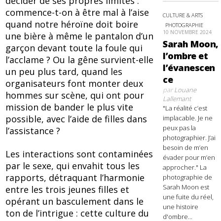
décider de ses propres limites :
commence-t-on à être mal à l’aise
CULTURE & ARTS
quand notre héroïne doit boire
PHOTOGRAPHIE
10 NOVEMBRE 2024
une bière à même le pantalon d’un
Sarah Moon,
garçon devant toute la foule qui
l’ombre et
l’acclame ? Ou la gêne survient-elle
l’évanescen
un peu plus tard, quand les
ce
organisateurs font monter deux
par
Louane
hommes sur scène, qui ont pour
Lallemant
mission de bander le plus vite
"La réalité c’est
possible, avec l’aide de filles dans
implacable. Je ne
peux pas la
l’assistance ?
photographier. J’ai
besoin de m’en
Les interactions sont contaminées
évader pour m’en
par le sexe, qui envahit tous les
approcher." La
rapports, détraquant l’harmonie
photographie de
Sarah Moon est
entre les trois jeunes filles et
une fuite du réel,
opérant un basculement dans le
une histoire
ton de l’intrigue : cette culture du
d'ombre...