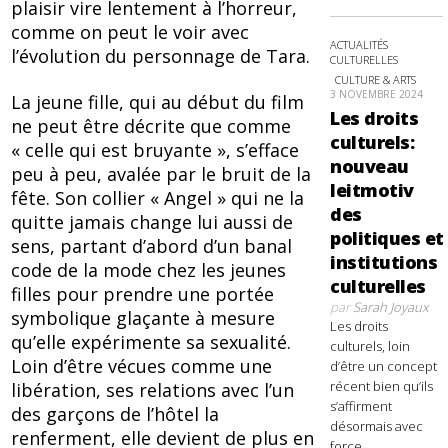
plaisir vire lentement à l’horreur,
comme on peut le voir avec
ACTUALITÉS
l’évolution du personnage de Tara.
CULTURELLES
CULTURE & ARTS
3 NOVEMBRE 2024
La jeune fille, qui au début du film
Les droits
ne peut être décrite que comme
culturels:
« celle qui est bruyante », s’efface
nouveau
peu à peu, avalée par le bruit de la
leitmotiv
fête. Son collier « Angel » qui ne la
des
quitte jamais change lui aussi de
politiques et
sens, partant d’abord d’un banal
institutions
code de la mode chez les jeunes
culturelles
filles pour prendre une portée
par
Sarah Joyaux
symbolique glaçante à mesure
Les droits
qu’elle expérimente sa sexualité.
culturels, loin
Loin d’être vécues comme une
d’être un concept
récent bien qu’ils
libération, ses relations avec l’un
s’affirment
des garçons de l’hôtel la
désormais avec
renferment, elle devient de plus en
force,