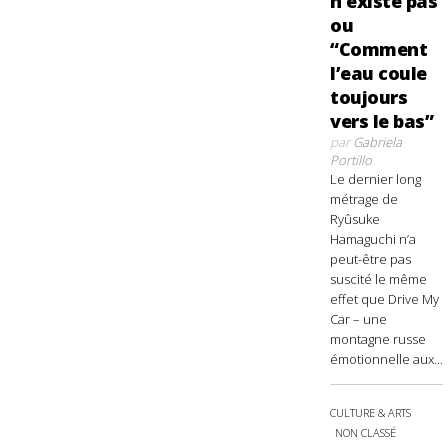
n’existe pas
ou
“Comment
l’eau coule
toujours
vers le bas”
par
Gabriela
Portillo
Le dernier long
métrage de
Ryûsuke
Hamaguchi n’a
peut-être pas
suscité le même
effet que Drive My
Car – une
montagne russe
émotionnelle aux...
CULTURE & ARTS
NON CLASSÉ