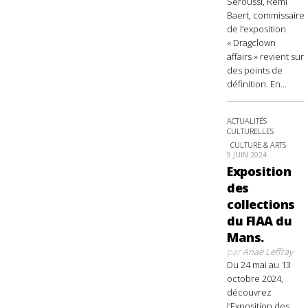
Seroussi, Rémi
Baert, commissaire
de l’exposition
« Dragclown
affairs » revient sur
des points de
définition. En...
ACTUALITÉS
CULTURELLES
CULTURE & ARTS
9 JUIN 2024
Exposition
des
collections
du FIAA du
Mans.
par
Anaë Leffray
Du 24 mai au 13
octobre 2024,
découvrez
l’Exposition des