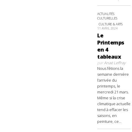
ACTUALITÉS
CULTURELLES
CULTURE & ARTS
11 AVRIL 2024
Le
Printemps
en 4
tableaux
par
Anaë Leffray
Nous fêtions la
semaine dernière
l’arrivée du
printemps, le
mercredi 21 mars.
Même si la crise
climatique actuelle
tend à effacer les
saisons, en
peinture, ce...