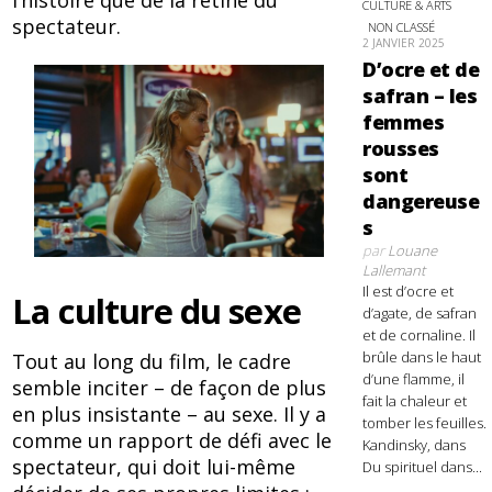
l’histoire que de la rétine du
CULTURE & ARTS
spectateur.
NON CLASSÉ
2 JANVIER 2025
D’ocre et de
safran – les
femmes
rousses
sont
dangereuse
s
par
Louane
Lallemant
Il est d’ocre et
La culture du sexe
d’agate, de safran
et de cornaline. Il
brûle dans le haut
Tout au long du film, le cadre
d’une flamme, il
semble inciter – de façon de plus
fait la chaleur et
en plus insistante – au sexe. Il y a
tomber les feuilles.
comme un rapport de défi avec le
Kandinsky, dans
spectateur, qui doit lui-même
Du spirituel dans...