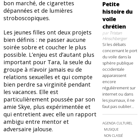
bon marché, de cigarettes
Petite
dépannées et de lumières
histoire du
stroboscopiques.
voile
chrétien
Les jeunes filles ont deux projets
par
Tristan
Hinschberger
bien définis : ne passer aucune
Si les débats
soirée sobre et coucher le plus
concernant le port
possible. L’enjeu est d’autant plus
du voile dans la
important pour Tara, la seule du
sphère publique
groupe à n’avoir jamais eu de
occidentale
apparaissent
relations sexuelles et qui compte
encore
bien perdre sa virginité pendant
régulièrement sur
les vacances. Elle est
internet ou dans
particulièrement poussée par son
les journaux, il ne
amie Skye, plus expérimentée et
faut pas oublier...
qui entretient avec elle un rapport
ambigu entre mentor et
AGENDA CULTUREL
adversaire jalouse.
MUSIQUE
NON CLASSÉ