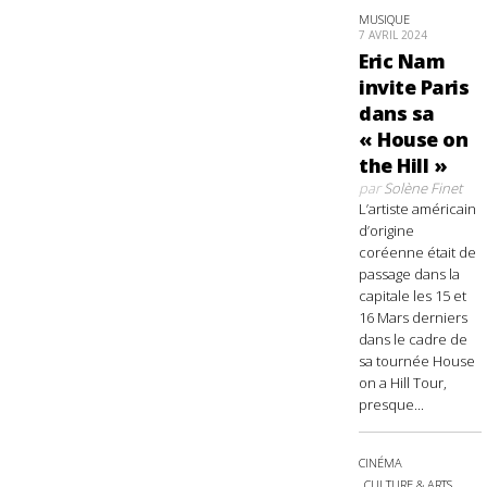
MUSIQUE
7 AVRIL 2024
Eric Nam
invite Paris
dans sa
« House on
the Hill »
par
Solène Finet
L’artiste américain
d’origine
coréenne était de
passage dans la
capitale les 15 et
16 Mars derniers
dans le cadre de
sa tournée House
on a Hill Tour,
presque...
CINÉMA
CULTURE & ARTS