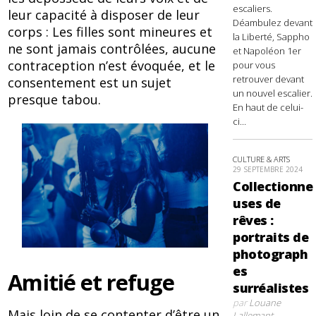
escaliers.
leur capacité à disposer de leur
Déambulez devant
corps : Les filles sont mineures et
la Liberté, Sappho
ne sont jamais contrôlées, aucune
et Napoléon 1er
contraception n’est évoquée, et le
pour vous
retrouver devant
consentement est un sujet
un nouvel escalier.
presque tabou.
En haut de celui-
ci...
CULTURE & ARTS
29 SEPTEMBRE 2024
Collectionne
uses de
rêves :
portraits de
photograph
es
Amitié et refuge
surréalistes
par
Louane
Mais loin de se contenter d’être un
Lallemant