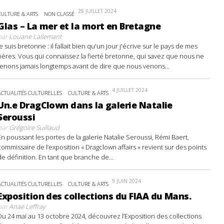
28 JUILLET 2024
CULTURE & ARTS
NON CLASSÉ
Glas – La mer et la mort en Bretagne
par
Louane Lallemant
Je suis bretonne : il fallait bien qu'un jour j'écrive sur le pays de mes
pères. Vous qui connaissez la fierté bretonne, qui savez que nous ne
tenons jamais longtemps avant de dire que nous venons...
4 JUILLET 2024
ACTUALITÉS CULTURELLES
CULTURE & ARTS
Un.e DragClown dans la galerie Natalie
Seroussi
par
Grégoire Suillaud
En poussant les portes de la galerie Natalie Seroussi, Rémi Baert,
commissaire de l’exposition « Dragclown affairs » revient sur des points
de définition. En tant que branche de...
9 JUIN 2024
ACTUALITÉS CULTURELLES
CULTURE & ARTS
Exposition des collections du FIAA du Mans.
par
Anaë Leffray
Du 24 mai au 13 octobre 2024, découvrez l’Exposition des collections