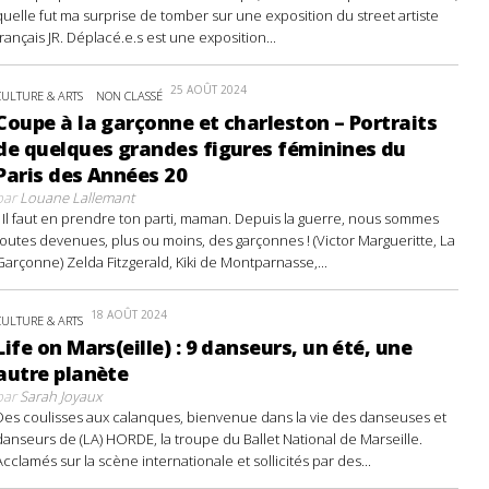
quelle fut ma surprise de tomber sur une exposition du street artiste
français JR. Déplacé.e.s est une exposition...
25 AOÛT 2024
CULTURE & ARTS
NON CLASSÉ
Coupe à la garçonne et charleston – Portraits
de quelques grandes figures féminines du
Paris des Années 20
par
Louane Lallemant
- Il faut en prendre ton parti, maman. Depuis la guerre, nous sommes
toutes devenues, plus ou moins, des garçonnes ! (Victor Margueritte, La
Garçonne) Zelda Fitzgerald, Kiki de Montparnasse,...
18 AOÛT 2024
CULTURE & ARTS
Life on Mars(eille) : 9 danseurs, un été, une
autre planète
par
Sarah Joyaux
Des coulisses aux calanques, bienvenue dans la vie des danseuses et
danseurs de (LA) HORDE, la troupe du Ballet National de Marseille.
Acclamés sur la scène internationale et sollicités par des...