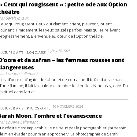
« Ceux qui rougissent » : petite ode aux Option
théâtre
par
Sarah Joyaux
Ceux qui rougissent. Ceux qui clament, crient, pleurent, jouent,
sourient. Timidement, les yeux baissés parfois. Mais qui se relèvent
progressivement. Bienvenue au cœur de l’Option théâtre....
2 JANVIER 2025
CULTURE & ARTS
NON CLASSÉ
D’ocre et de safran – les femmes rousses sont
dangereuses
par
Louane Lallemant
Il est d’ocre et d’agate, de safran et de cornaline. Il brûle dans le haut
d’une flamme, il fait la chaleur et tomber les feuilles. Kandinsky, dans Du
spirituel dans l’art et...
10 NOVEMBRE 2024
CULTURE & ARTS
PHOTOGRAPHIE
Sarah Moon, l’ombre et l’évanescence
par
Louane Lallemant
"La réalité c’est implacable. Je ne peux pas la photographier. J’ai besoin
de m’en évader pour m’en approcher." La photographie de Sarah