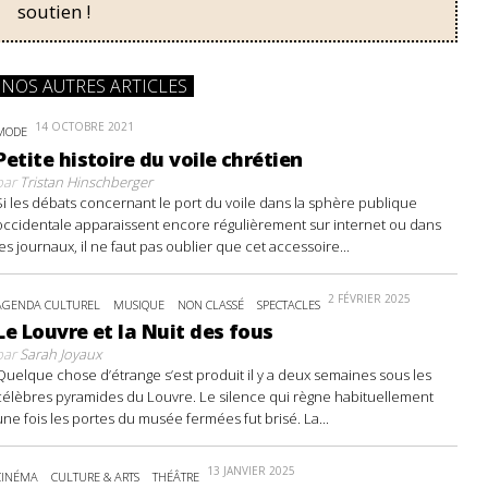
soutien !
NOS AUTRES ARTICLES
14 OCTOBRE 2021
MODE
Petite histoire du voile chrétien
par
Tristan Hinschberger
Si les débats concernant le port du voile dans la sphère publique
occidentale apparaissent encore régulièrement sur internet ou dans
les journaux, il ne faut pas oublier que cet accessoire...
2 FÉVRIER 2025
AGENDA CULTUREL
MUSIQUE
NON CLASSÉ
SPECTACLES
Le Louvre et la Nuit des fous
par
Sarah Joyaux
Quelque chose d’étrange s’est produit il y a deux semaines sous les
célèbres pyramides du Louvre. Le silence qui règne habituellement
une fois les portes du musée fermées fut brisé. La...
13 JANVIER 2025
CINÉMA
CULTURE & ARTS
THÉÂTRE