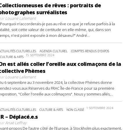
Collectionneuses de rêves : portraits de
photographes surréalistes
par
Louane Lallemant
"Pourquoi n'accorderais-je pas au rêve ce que je refuse parfois à la
réalité, soit cette valeur de certitude en elle-même, qui, dans son
temps, n'est point exposée à mon désaveu?" André...
ACTUALITÉS CULTURELLES
AGENDA CULTUREL
COMPTES RENDUS D'EXPOS
15 SEPTEMBRE 2024
CULTURE & ARTS
On est allés coller l’oreille aux colimaçons de la
collective Phèmes
par
Louane Lallemant
Du 6 septembre au 3 novembre 2024, la collective Phèmes donne
rendez-vous aux Réserves du FRAC Île-de-France pour sa première
exposition, "Coller l'oreille aux colimaçons". Nous y sommes allés,...
1 SEPTEMBRE 2024
ACTUALITÉS CULTURELLES
CULTURE & ARTS
NON CLASSÉ
JR – Déplacé.e.s
par
Anaë Leffray
Avant-propos De l’autre côté de l’Europe, à Stockholm plus exactement,