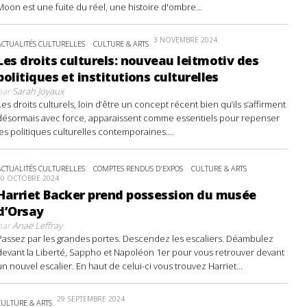
Moon est une fuite du réel, une histoire d'ombre...
3 NOVEMBRE 2024
ACTUALITÉS CULTURELLES
CULTURE & ARTS
Les droits culturels: nouveau leitmotiv des
politiques et institutions culturelles
par
Sarah Joyaux
Les droits culturels, loin d’être un concept récent bien qu’ils s’affirment
désormais avec force, apparaissent comme essentiels pour repenser
les politiques culturelles contemporaines....
ACTUALITÉS CULTURELLES
COMPTES RENDUS D'EXPOS
CULTURE & ARTS
20 OCTOBRE 2024
Harriet Backer prend possession du musée
d’Orsay
par
Anaë Leffray
Passez par les grandes portes. Descendez les escaliers. Déambulez
devant la Liberté, Sappho et Napoléon 1er pour vous retrouver devant
un nouvel escalier. En haut de celui-ci vous trouvez Harriet...
29 SEPTEMBRE 2024
CULTURE & ARTS