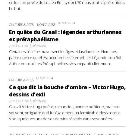
collection privée de Lucien Ruimy dont 70 nous sont ici présentées.
Le but...
26 MAI 2024
CULTURE & ARTS
NON CLASSÉ
En quête du Graal : légendes arthuriennes
et préraphaélisme
par
Louane Lallemant
Certaines histoires traversent les âges et fascinent les Hommes,
parce que ce qu'elles racontent est éternel : les Légendes du Roi
Arthur en sont. Les Préraphaélites s'y sont particulièrement...
12 MAI 2024
CULTURE & ARTS
Ce que dit la bouche d’ombre – Victor Hugo,
dessins d’exil
par
Louane Lallemant
On sait Victor Hugo poète, romancier, homme politique, orateur :
souvent, on ignore qu'il fut également un formidable dessinateur.
Voici quelques uns de ses dessins réalisés dans ses années...
ACTUALITÉS CULTURELLES
COMPTES RENDUS D'EXPOS
CULTURE & ARTS