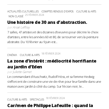
ACTUALITÉS CULTURELLES
COMPTES RENDUS D'EXPOS
CULTURE & ARTS
25 FÉVRIER 2024
NON CLASSÉ
Une histoire de 30 ans d’abstraction.
par
Anaë Leffray
7 salles, 47 artistes et des dizaines d’oeuvres pour décrire le choix
d’artistes, entre les années 60 et 80, de se tourner vers la peinture
abstraite. Du 10 février au 9 juin est...
18 FÉVRIER 2024
CINÉMA
CULTURE & ARTS
La zone d’intérêt : médiocrité horrifiante
au jardin d’Eden
par
Juliette Gamet
Le commandant d’Auschwitz, Rudolf Höss, et sa femme Hedwig
s’efforcent de construire une vie de rêve pour leur famille dans une
maison avec jardin à côté du camp. Sur l’écran noir, le...
18 FÉVRIER 2024
CULTURE & ARTS
SPECTACLES
Car/men de Philippe Lafeuille : quand la