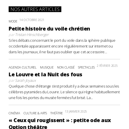
NOS AUTRES ARTICLES
14 OCTOBRE 2021
MODE
Petite histoire du voile chrétien
par
Tristan Hinschberger
Si les débats concernant le port du voile dans la sphère publique
occidentale apparaissent encore régulièrement sur internet ou
dans les journaux, il ne faut pas oublier que cet accessoire...
2 FÉVRIER 2025
AGENDA CULTUREL
MUSIQUE
NON CLASSÉ
SPECTACLES
Le Louvre et la Nuit des fous
par
Sarah Joyaux
Quelque chose d’étrange s’est produit il y a deux semaines sous les
célèbres pyramides du Louvre. Le silence qui règne habituellement
une fois les portes du musée fermées fut brisé. La...
13 JANVIER 2025
CINÉMA
CULTURE & ARTS
THÉÂTRE
« Ceux qui rougissent » : petite ode aux
Option théâtre