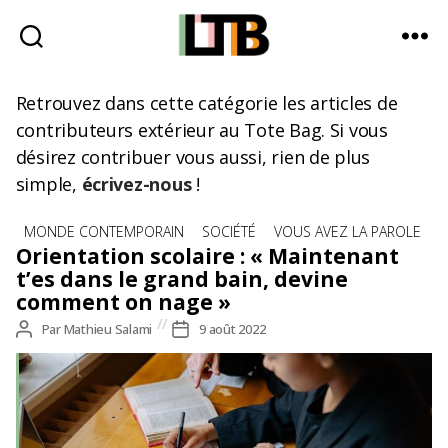
Le
Tote
Retrouvez dans cette catégorie les articles de
Bag
contributeurs extérieur au Tote Bag. Si vous
-
désirez contribuer vous aussi, rien de plus
Média
simple,
écrivez-nous
!
d'information
quotidienne
Catégories
MONDE CONTEMPORAIN
SOCIÉTÉ
VOUS AVEZ LA PAROLE
Orientation scolaire : « Maintenant
t’es dans le grand bain, devine
comment on nage »
Auteur
Par
Mathieu Salami
Date
9 août 2022
de
de
l’article
l’article