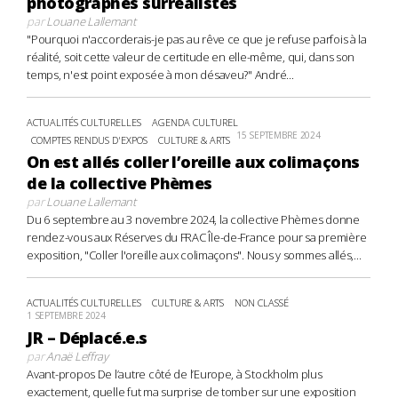
photographes surréalistes
par
Louane Lallemant
"Pourquoi n'accorderais-je pas au rêve ce que je refuse parfois à la
réalité, soit cette valeur de certitude en elle-même, qui, dans son
temps, n'est point exposée à mon désaveu?" André...
ACTUALITÉS CULTURELLES
AGENDA CULTUREL
15 SEPTEMBRE 2024
COMPTES RENDUS D'EXPOS
CULTURE & ARTS
On est allés coller l’oreille aux colimaçons
de la collective Phèmes
par
Louane Lallemant
Du 6 septembre au 3 novembre 2024, la collective Phèmes donne
rendez-vous aux Réserves du FRAC Île-de-France pour sa première
exposition, "Coller l'oreille aux colimaçons". Nous y sommes allés,...
ACTUALITÉS CULTURELLES
CULTURE & ARTS
NON CLASSÉ
1 SEPTEMBRE 2024
JR – Déplacé.e.s
par
Anaë Leffray
Avant-propos De l’autre côté de l’Europe, à Stockholm plus
exactement, quelle fut ma surprise de tomber sur une exposition