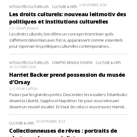
3 NOVEMBRE 2024
ACTUALITÉS CULTURELLES
CULTURE & ARTS
Les droits culturels: nouveau leitmotiv des
politiques et institutions culturelles
par
Sarah Joyaux
Les droits culturels, loin d’être un concept récent bien qu’ils
s’affirment désormais avec force, apparaissent comme essentiels
pour repenser les politiques culturelles contemporaines....
ACTUALITÉS CULTURELLES
COMPTES RENDUS D'EXPOS
CULTURE & ARTS
20 OCTOBRE 2024
Harriet Backer prend possession du musée
d’Orsay
par
Anaë Leffray
Passez par les grandes portes. Descendez les escaliers. Déambulez
devant la Liberté, Sappho et Napoléon 1er pour vous retrouver
devant un nouvel escalier. En haut de celui-ci vous trouvez Harriet...
29 SEPTEMBRE 2024
CULTURE & ARTS
Collectionneuses de rêves : portraits de