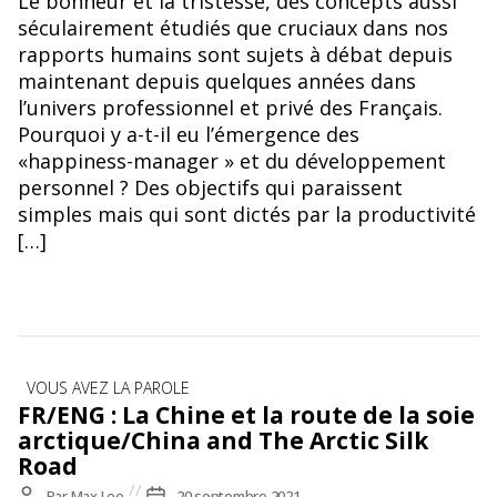
Le bonheur et la tristesse, des concepts aussi
séculairement étudiés que cruciaux dans nos
rapports humains sont sujets à débat depuis
maintenant depuis quelques années dans
l’univers professionnel et privé des Français.
Pourquoi y a-t-il eu l’émergence des
«happiness-manager » et du développement
personnel ? Des objectifs qui paraissent
simples mais qui sont dictés par la productivité
[…]
Catégories
VOUS AVEZ LA PAROLE
FR/ENG : La Chine et la route de la soie
arctique/China and The Arctic Silk
Road
Auteur
Par
Max Lee
Date
20 septembre 2021