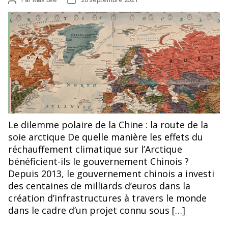
de
de
l’article
l’article
Photographie par Max Lee
Le dilemme polaire de la Chine : la route de la
soie arctique De quelle manière les effets du
réchauffement climatique sur l’Arctique
bénéficient-ils le gouvernement Chinois ?
Depuis 2013, le gouvernement chinois a investi
des centaines de milliards d’euros dans la
création d’infrastructures à travers le monde
dans le cadre d’un projet connu sous […]