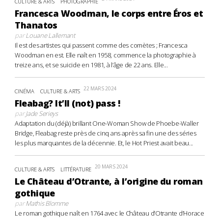
CULTURE & ARTS
PHOTOGRAPHIE
Francesca Woodman, le corps entre Éros et
Thanatos
par
Louane Lallemant
Il est des artistes qui passent comme des comètes ; Francesca
Woodman en est. Elle naît en 1958, commence la photographie à
treize ans, et se suicide en 1981, à l’âge de 22 ans. Elle...
22 MARS 2024
CINÉMA
CULTURE & ARTS
Fleabag? It’ll (not) pass !
par
Jade Serieys
Adaptation du (déjà) brillant One-Woman Show de Phoebe-Waller
Bridge, Fleabag reste près de cinq ans après sa fin une des séries
les plus marquantes de la décennie. Et, le Hot Priest avait beau...
20 MARS 2024
CULTURE & ARTS
LITTÉRATURE
Le Château d’Otrante, à l’origine du roman
gothique
par
Mathis Blomme
Le roman gothique naît en 1764 avec le Château d’Otrante d’Horace