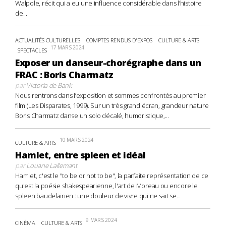
Walpole, récit qui a eu une influence considérable dans l’histoire
de...
ACTUALITÉS CULTURELLES
COMPTES RENDUS D'EXPOS
CULTURE & ARTS
17 MARS 2024
SPECTACLES
Exposer un danseur-chorégraphe dans un
FRAC : Boris Charmatz
par
Victoria de Bank
Nous rentrons dans l’exposition et sommes confrontés au premier
film (Les Disparates, 1999). Sur un très grand écran, grandeur nature
Boris Charmatz danse un solo décalé, humoristique,...
10 MARS 2024
CULTURE & ARTS
Hamlet, entre spleen et idéal
par
Louane Lallemant
Hamlet, c'est le "to be or not to be", la parfaite représentation de ce
qu'est la poésie shakespearienne, l'art de Moreau ou encore le
spleen baudelairien : une douleur de vivre qui ne sait se...
9 MARS 2024
CINÉMA
CULTURE & ARTS