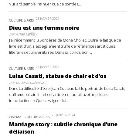
Vuillard semble insinuer que ce sont les...
28 JANVIER 2024
CULTURE & ARTS
Dieu est une femme noire
par
Anaë Leffray
J’ai récemment lu Sorcières de Mona Chollet. Outre le fait que ce
livre est divin, il est également truffé de références artistiques,
littéraires et universitaires. Dans sa conclusion,...
27 JANVIER 2024
CULTURE & ARTS
Luisa Casati, statue de chair et d’os
par
Louane Lallemant
Dans La difficulté d’être, Jean Cocteau fait le portrait de Luisa Casati,
qu’il amorce ainsi – et cet article ne saurait avoir meilleure
introduction : « Que ces lignes lui...
22 JANVIER 2024
CINÉMA
CULTURE & ARTS
Marriage story : subtile chronique d’une
déliaison