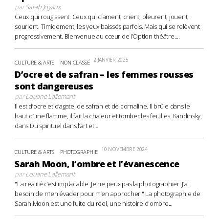
par
Sarah Joyaux
Ceux qui rougissent. Ceux qui clament, crient, pleurent, jouent,
sourient. Timidement, les yeux baissés parfois. Mais qui se relèvent
progressivement. Bienvenue au cœur de l’Option théâtre....
2 JANVIER 2025
CULTURE & ARTS
NON CLASSÉ
D’ocre et de safran – les femmes rousses
sont dangereuses
par
Louane Lallemant
Il est d’ocre et d’agate, de safran et de cornaline. Il brûle dans le
haut d’une flamme, il fait la chaleur et tomber les feuilles. Kandinsky,
dans Du spirituel dans l’art et...
10 NOVEMBRE 2024
CULTURE & ARTS
PHOTOGRAPHIE
Sarah Moon, l’ombre et l’évanescence
par
Louane Lallemant
"La réalité c’est implacable. Je ne peux pas la photographier. J’ai
besoin de m’en évader pour m’en approcher." La photographie de
Sarah Moon est une fuite du réel, une histoire d'ombre...