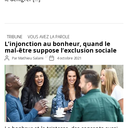
Catégories
TRIBUNE
VOUS AVEZ LA PAROLE
L’injonction au bonheur, quand le
mal-être suppose l’exclusion sociale
Auteur
Par
Mathieu Salami
Date
4 octobre 2021
de
de
l’article
l’article