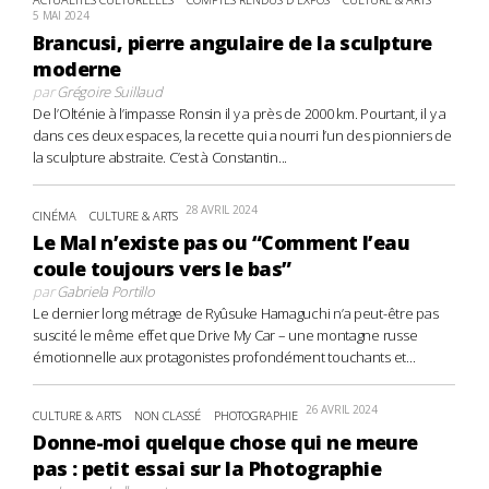
5 MAI 2024
Brancusi, pierre angulaire de la sculpture
moderne
par
Grégoire Suillaud
De l’Olténie à l’impasse Ronsin il y a près de 2000 km. Pourtant, il y a
dans ces deux espaces, la recette qui a nourri l’un des pionniers de
la sculpture abstraite. C’est à Constantin...
28 AVRIL 2024
CINÉMA
CULTURE & ARTS
Le Mal n’existe pas ou “Comment l’eau
coule toujours vers le bas”
par
Gabriela Portillo
Le dernier long métrage de Ryûsuke Hamaguchi n’a peut-être pas
suscité le même effet que Drive My Car – une montagne russe
émotionnelle aux protagonistes profondément touchants et...
26 AVRIL 2024
CULTURE & ARTS
NON CLASSÉ
PHOTOGRAPHIE
Donne-moi quelque chose qui ne meure
pas : petit essai sur la Photographie