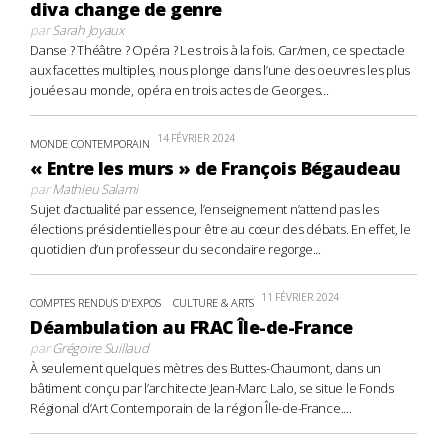
diva change de genre
par
Sarah Joyaux
Danse ? Théâtre ? Opéra ? Les trois à la fois. Car/men, ce spectacle
aux facettes multiples, nous plonge dans l’une des oeuvres les plus
jouées au monde, opéra en trois actes de Georges...
14 FÉVRIER 2024
MONDE CONTEMPORAIN
« Entre les murs » de François Bégaudeau
par
Mathieu Salami
Sujet d’actualité par essence, l’enseignement n’attend pas les
élections présidentielles pour être au cœur des débats. En effet, le
quotidien d’un professeur du secondaire regorge...
11 FÉVRIER 2024
COMPTES RENDUS D'EXPOS
CULTURE & ARTS
Déambulation au FRAC Île-de-France
par
Grégoire Suillaud
À seulement quelques mètres des Buttes-Chaumont, dans un
bâtiment conçu par l’architecte Jean-Marc Lalo, se situe le Fonds
Régional d’Art Contemporain de la région Île-de-France....