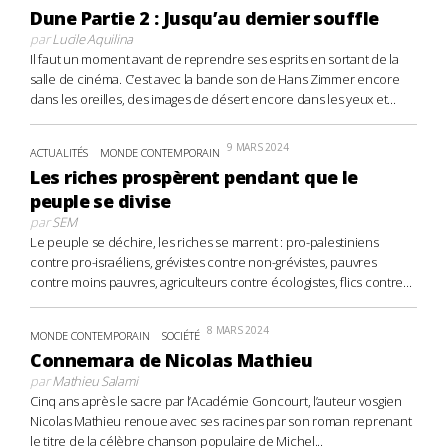
Dune Partie 2 : Jusqu’au dernier souffle
par
Lucile Aquilina
Il faut un moment avant de reprendre ses esprits en sortant de la
salle de cinéma. C’est avec la bande son de Hans Zimmer encore
dans les oreilles, des images de désert encore dans les yeux et...
9 MARS 2024
ACTUALITÉS
MONDE CONTEMPORAIN
Les riches prospèrent pendant que le
peuple se divise
par
SEM
Le peuple se déchire, les riches se marrent : pro-palestiniens
contre pro-israéliens, grévistes contre non-grévistes, pauvres
contre moins pauvres, agriculteurs contre écologistes, flics contre...
8 MARS 2024
MONDE CONTEMPORAIN
SOCIÉTÉ
Connemara de Nicolas Mathieu
par
Mathieu Salami
Cinq ans après le sacre par l’Académie Goncourt, l’auteur vosgien
Nicolas Mathieu renoue avec ses racines par son roman reprenant
le titre de la célèbre chanson populaire de Michel...