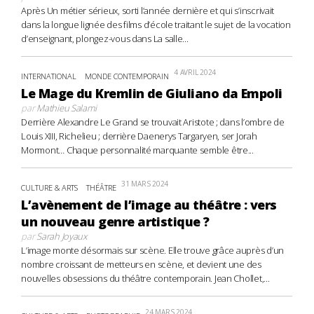
Après Un métier sérieux, sorti l’année dernière et qui s’inscrivait
dans la longue lignée des films d’école traitant le sujet de la vocation
d’enseignant, plongez-vous dans La salle...
4 AVRIL 2024
INTERNATIONAL
MONDE CONTEMPORAIN
Le Mage du Kremlin de Giuliano da Empoli
par
Mathieu Salami
Derrière Alexandre Le Grand se trouvait Aristote ; dans l’ombre de
Louis XIII, Richelieu ; derrière Daenerys Targaryen, ser Jorah
Mormont… Chaque personnalité marquante semble être...
31 MARS 2024
CULTURE & ARTS
THÉÂTRE
L’avènement de l’image au théâtre : vers
un nouveau genre artistique ?
par
Sarah Joyaux
L’image monte désormais sur scène. Elle trouve grâce auprès d’un
nombre croissant de metteurs en scène, et devient une des
nouvelles obsessions du théâtre contemporain. Jean Chollet,...
24 MARS 2024