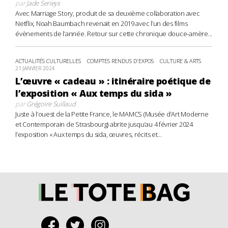
par
Jade Serieys
Avec Marriage Story, produit de sa deuxième collaboration avec
Netflix, Noah Baumbach revenait en 2019 avec l’un des films
évènements de l’année. Retour sur cette chronique douce-amère...
ACTUALITÉS CULTURELLES
COMPTES RENDUS D'EXPOS
CULTURE & ARTS
21 JANVIER 2024
L’œuvre « cadeau » : itinéraire poétique de
l’exposition « Aux temps du sida »
par
Grégoire Suillaud
Juste à l’ouest de la Petite France, le MAMCS (Musée d’Art Moderne
et Contemporain de Strasbourg) abrite jusqu’au 4 février 2024
l’exposition « Aux temps du sida, œuvres, récits et...