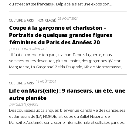
du street artiste français JR. Déplacé.e.s est une exposition...
25 AOÛT 2024
CULTURE & ARTS
NON CLASSÉ
Coupe à la garçonne et charleston –
Portraits de quelques grandes figures
féminines du Paris des Années 20
par
Louane Lallemant
- Il faut en prendre ton parti, maman. Depuis la guerre, nous
sommes toutes devenues, plus ou moins, des garçonnes ! (Victor
Margueritte, La Garçonne) Zelda Fitzgerald, Kiki de Montparnasse,...
18 AOÛT 2024
CULTURE & ARTS
Life on Mars(eille) : 9 danseurs, un été, une
autre planète
par
Sarah Joyaux
Des coulisses aux calanques, bienvenue dans la vie des danseuses
et danseurs de (LA) HORDE, la troupe du Ballet National de
Marseille. Acclamés sur la scène internationale et sollicités par des...