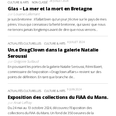
28 JUILLET 2024
CULTURE & ARTS
NON CLASSÉ
Glas – La mer et la mort en Bretagne
par
Louane Lallemant
Je suis bretonne : il fallait bien qu'un jour j'écrive sur le pays de mes
pères. Vous qui connaissez la fierté bretonne, qui savez que nous
ne tenons jamais longtemps avant de dire que nous venons...
4 JUILLET 2024
ACTUALITÉS CULTURELLES
CULTURE & ARTS
Un.e DragClown dans la galerie Natalie
Seroussi
par
Grégoire Suillaud
En poussant les portes de la galerie Natalie Seroussi, Rémi Baert,
commissaire de l’exposition « Dragclown affairs » revient sur des
points de définition. En tant que branche de...
9 JUIN 2024
ACTUALITÉS CULTURELLES
CULTURE & ARTS
Exposition des collections du FIAA du Mans.
par
Anaë Leffray
Du 24 mai au 13 octobre 2024, découvrez l’Exposition des
collections du FIAA du Mans. Un fond de 350 oeuvres de la