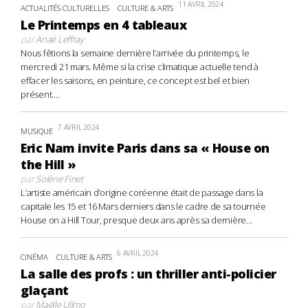
11 AVRIL 2024
ACTUALITÉS CULTURELLES
CULTURE & ARTS
Le Printemps en 4 tableaux
par
Anaë Leffray
Nous fêtions la semaine dernière l’arrivée du printemps, le
mercredi 21 mars. Même si la crise climatique actuelle tend à
effacer les saisons, en peinture, ce concept est bel et bien
présent....
7 AVRIL 2024
MUSIQUE
Eric Nam invite Paris dans sa « House on
the Hill »
par
Solène Finet
L’artiste américain d’origine coréenne était de passage dans la
capitale les 15 et 16 Mars derniers dans le cadre de sa tournée
House on a Hill Tour, presque deux ans après sa dernière...
6 AVRIL 2024
CINÉMA
CULTURE & ARTS
La salle des profs : un thriller anti-policier
glaçant
par
Maëlle Ullmo