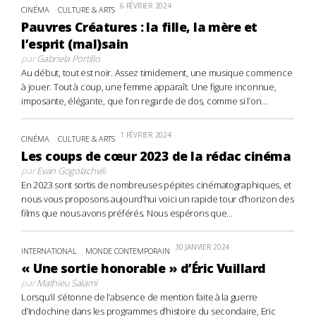
6 FÉVRIER 2024
CINÉMA
CULTURE & ARTS
Pauvres Créatures : la fille, la mère et
l’esprit (mal)sain
par
Gabriela Portillo
Au début, tout est noir. Assez timidement, une musique commence
à jouer. Tout à coup, une femme apparaît. Une figure inconnue,
imposante, élégante, que l’on regarde de dos, comme si l’on...
1 FÉVRIER 2024
CINÉMA
CULTURE & ARTS
Les coups de cœur 2023 de la rédac cinéma
par
Evan Gogolachvili
En 2023 sont sortis de nombreuses pépites cinématographiques, et
nous vous proposons aujourd’hui voici un rapide tour d’horizon des
films que nous avons préférés. Nous espérons que...
30 JANVIER 2024
INTERNATIONAL
MONDE CONTEMPORAIN
« Une sortie honorable » d’Éric Vuillard
par
Mathieu Salami
Lorsqu’il s’étonne de l’absence de mention faite à la guerre
d’Indochine dans les programmes d’histoire du secondaire, Eric