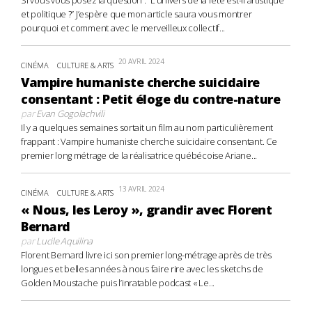
Si vous vous posez la question : “L’univers de la fête est-il artistique
et politique ?” J’espère que mon article saura vous montrer
pourquoi et comment avec le merveilleux collectif...
20 AVRIL 2024
CINÉMA
CULTURE & ARTS
Vampire humaniste cherche suicidaire
consentant : Petit éloge du contre-nature
par
Evan Gogolachvili
Il y a quelques semaines sortait un film au nom particulièrement
frappant : Vampire humaniste cherche suicidaire consentant. Ce
premier long métrage de la réalisatrice québécoise Ariane...
13 AVRIL 2024
CINÉMA
CULTURE & ARTS
« Nous, les Leroy », grandir avec Florent
Bernard
par
Lucile Aquilina
Florent Bernard livre ici son premier long-métrage après de très
longues et belles années à nous faire rire avec les sketchs de
Golden Moustache puis l’inratable podcast « Le...