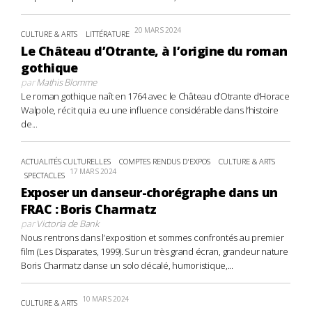
20 MARS 2024
CULTURE & ARTS
LITTÉRATURE
Le Château d’Otrante, à l’origine du roman
gothique
par
Mathis Blomme
Le roman gothique naît en 1764 avec le Château d’Otrante d’Horace
Walpole, récit qui a eu une influence considérable dans l’histoire
de...
ACTUALITÉS CULTURELLES
COMPTES RENDUS D'EXPOS
CULTURE & ARTS
17 MARS 2024
SPECTACLES
Exposer un danseur-chorégraphe dans un
FRAC : Boris Charmatz
par
Victoria de Bank
Nous rentrons dans l’exposition et sommes confrontés au premier
film (Les Disparates, 1999). Sur un très grand écran, grandeur nature
Boris Charmatz danse un solo décalé, humoristique,...
10 MARS 2024
CULTURE & ARTS