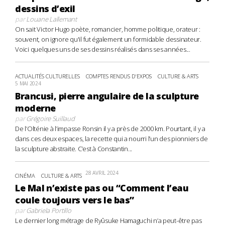
dessins d’exil
par
Louane Lallemant
On sait Victor Hugo poète, romancier, homme politique, orateur :
souvent, on ignore qu'il fut également un formidable dessinateur.
Voici quelques uns de ses dessins réalisés dans ses années...
ACTUALITÉS CULTURELLES
COMPTES RENDUS D'EXPOS
CULTURE & ARTS
5 MAI 2024
Brancusi, pierre angulaire de la sculpture
moderne
par
Grégoire Suillaud
De l’Olténie à l’impasse Ronsin il y a près de 2000 km. Pourtant, il y a
dans ces deux espaces, la recette qui a nourri l’un des pionniers de
la sculpture abstraite. C’est à Constantin...
28 AVRIL 2024
CINÉMA
CULTURE & ARTS
Le Mal n’existe pas ou “Comment l’eau
coule toujours vers le bas”
par
Gabriela Portillo
Le dernier long métrage de Ryûsuke Hamaguchi n’a peut-être pas