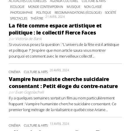
ACTUALITÉS CULTURELLES
AGENDA CULTUREL
CULTURE & ARTS
ECOLOGIE
MONDE CONTEMPORAIN
MUSIQUE
NON CLASSÉ
PHOTOGRAPHIE
POLITIQUE
RECOMMANDATIONS (ÉCOLOGIE)
SOCIÉTÉ
21 AVRIL 2024
SPECTACLES
THÉÂTRE
La fête comme espace artistique et
politique : le collectif Fierce Faces
par
Victoria de Bank
Si vous vous posez la question : “L’univers de la fête est-il artistique
et politique ?” J’espère que mon article saura vous montrer
pourquoi et comment avec le merveilleux collectif...
20 AVRIL 2024
CINÉMA
CULTURE & ARTS
Vampire humaniste cherche suicidaire
consentant : Petit éloge du contre-nature
par
Evan Gogolachvili
Il y a quelques semaines sortait un film au nom particulièrement
frappant : Vampire humaniste cherche suicidaire consentant. Ce
premier long métrage de la réalisatrice québécoise Ariane...
13 AVRIL 2024
CINÉMA
CULTURE & ARTS