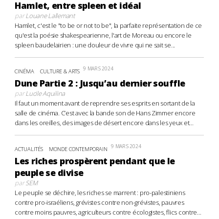
Hamlet, entre spleen et idéal
par
Louane Lallemant
Hamlet, c'est le "to be or not to be", la parfaite représentation de ce
qu'est la poésie shakespearienne, l'art de Moreau ou encore le
spleen baudelairien : une douleur de vivre qui ne sait se...
9 MARS 2024
CINÉMA
CULTURE & ARTS
Dune Partie 2 : Jusqu’au dernier souffle
par
Lucile Aquilina
Il faut un moment avant de reprendre ses esprits en sortant de la
salle de cinéma. C’est avec la bande son de Hans Zimmer encore
dans les oreilles, des images de désert encore dans les yeux et...
9 MARS 2024
ACTUALITÉS
MONDE CONTEMPORAIN
Les riches prospèrent pendant que le
peuple se divise
par
SEM
Le peuple se déchire, les riches se marrent : pro-palestiniens
contre pro-israéliens, grévistes contre non-grévistes, pauvres
contre moins pauvres, agriculteurs contre écologistes, flics contre...