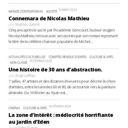
8 MARS 2024
MONDE CONTEMPORAIN
SOCIÉTÉ
Connemara de Nicolas Mathieu
par
Mathieu Salami
Cinq ans après le sacre par l’Académie Goncourt, l’auteur vosgien
Nicolas Mathieu renoue avec ses racines par son roman reprenant
le titre de la célèbre chanson populaire de Michel...
ACTUALITÉS CULTURELLES
COMPTES RENDUS D'EXPOS
CULTURE & ARTS
25 FÉVRIER 2024
NON CLASSÉ
Une histoire de 30 ans d’abstraction.
par
Anaë Leffray
7 salles, 47 artistes et des dizaines d’oeuvres pour décrire le choix
d’artistes, entre les années 60 et 80, de se tourner vers la peinture
abstraite. Du 10 février au 9 juin est...
18 FÉVRIER 2024
CINÉMA
CULTURE & ARTS
La zone d’intérêt : médiocrité horrifiante
au jardin d’Eden
par
Juliette Gamet