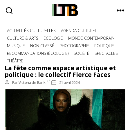
Le
Catégories
Tote
ACTUALITÉS CULTURELLES
AGENDA CULTUREL
Bag
CULTURE & ARTS
ECOLOGIE
MONDE CONTEMPORAIN
-
MUSIQUE
NON CLASSÉ
PHOTOGRAPHIE
POLITIQUE
Média
RECOMMANDATIONS (ÉCOLOGIE)
SOCIÉTÉ
SPECTACLES
d'information
THÉÂTRE
quotidienne
La fête comme espace artistique et
politique : le collectif Fierce Faces
Auteur
Par
Victoria de Bank
Date
21 avril 2024
de
de
l’article
l’article