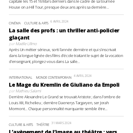
capitale les 15 et 16 Mars derniers dans le cadre de sa tournée
House on a Hill Tour, presque deux ans après sa dernière...
6 AVRIL 2024
CINÉMA
CULTURE & ARTS
La salle des profs : un thriller anti-policier
glaçant
par
Maëlle Ullmo
Après Un métier sérieux, sorti l’année dernière et qui s’inscrivait
dans la longue lignée des films d’école traitant le sujet de la vocation
d’enseignant, plongez-vous dans La salle...
4 AVRIL 2024
INTERNATIONAL
MONDE CONTEMPORAIN
Le Mage du Kremlin de Giuliano da Empoli
par
Mathieu Salami
Derrière Alexandre Le Grand se trouvait Aristote ; dans l’ombre de
Louis XIII, Richelieu ; derrière Daenerys Targaryen, ser Jorah
Mormont… Chaque personnalité marquante semble être...
31 MARS 2024
CULTURE & ARTS
THÉÂTRE
L’avènement de l’image au théâtre : vers