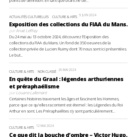
points de définition. En tant que branche de...
9 JUIN 2024
ACTUALITÉS CULTURELLES
CULTURE & ARTS
Exposition des collections du FIAA du Mans.
par
Anaë Leffray
Du 24 mai au 13 octobre 2024, découvrez l’Exposition des
collections du FIAA du Mans. Un fond de 350 oeuvres de la
collection privée de Lucien Ruimy dont 70 nous sont ici présentées.
Le but...
26 MAI 2024
CULTURE & ARTS
NON CLASSÉ
En quête du Graal : légendes arthuriennes
et préraphaélisme
par
Louane Lallemant
Certaines histoires traversent les âges et fascinent les Hommes,
parce que ce qu'elles racontent est éternel : les Légendes du Roi
Arthur en sont. Les Préraphaélites s'y sont particulièrement...
12 MAI 2024
CULTURE & ARTS
Ce que dit la bouche d’ombre – Victor Hugo,