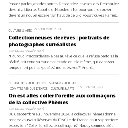
Passez par les grandes portes. Descendez les escaliers. Déambulez
devant la Liberté, Sappho et Napoléon 1er pour vous retrouver
devant un nouvel escalier. En haut de celui-ci vous trouvez Harriet...
29 SEPTEMBRE 2024
CULTURE & ARTS
Collectionneuses de rêves : portraits de
photographes surréalistes
par
Louane Lallemant
"Pourquoi n'accorderais-je pas au rêve ce que je refuse parfois à la
réalité, soit cette valeur de certitude en elle-même, qui, dans son
temps, n'est point exposée à mon désaveu?" André...
ACTUALITÉS CULTURELLES
AGENDA CULTUREL
15 SEPTEMBRE 2024
COMPTES RENDUS D'EXPOS
CULTURE & ARTS
On est allés coller l’oreille aux colimaçons
de la collective Phèmes
par
Louane Lallemant
Du 6 septembre au 3 novembre 2024, la collective Phèmes donne
rendez-vous aux Réserves du FRAC Île-de-France pour sa première
exposition, "Coller l'oreille aux colimaçons". Nous y sommes allés,...