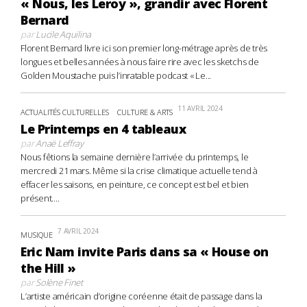
« Nous, les Leroy », grandir avec Florent
Bernard
par
Lucile Aquilina
Florent Bernard livre ici son premier long-métrage après de très
longues et belles années à nous faire rire avec les sketchs de
Golden Moustache puis l’inratable podcast « Le...
11 AVRIL 2024
ACTUALITÉS CULTURELLES
CULTURE & ARTS
Le Printemps en 4 tableaux
par
Anaë Leffray
Nous fêtions la semaine dernière l’arrivée du printemps, le
mercredi 21 mars. Même si la crise climatique actuelle tend à
effacer les saisons, en peinture, ce concept est bel et bien
présent....
7 AVRIL 2024
MUSIQUE
Eric Nam invite Paris dans sa « House on
the Hill »
par
Solène Finet
L’artiste américain d’origine coréenne était de passage dans la