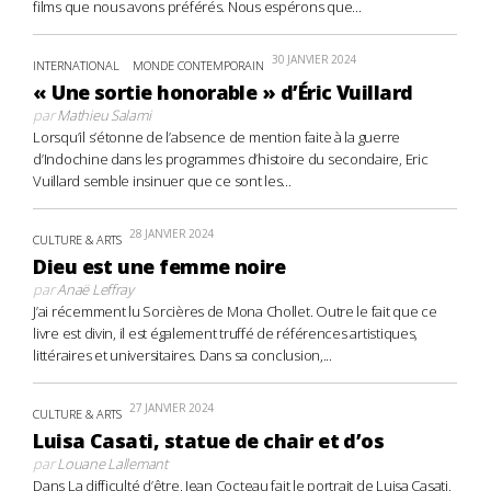
films que nous avons préférés. Nous espérons que...
30 JANVIER 2024
INTERNATIONAL
MONDE CONTEMPORAIN
« Une sortie honorable » d’Éric Vuillard
par
Mathieu Salami
Lorsqu’il s’étonne de l’absence de mention faite à la guerre
d’Indochine dans les programmes d’histoire du secondaire, Eric
Vuillard semble insinuer que ce sont les...
28 JANVIER 2024
CULTURE & ARTS
Dieu est une femme noire
par
Anaë Leffray
J’ai récemment lu Sorcières de Mona Chollet. Outre le fait que ce
livre est divin, il est également truffé de références artistiques,
littéraires et universitaires. Dans sa conclusion,...
27 JANVIER 2024
CULTURE & ARTS
Luisa Casati, statue de chair et d’os
par
Louane Lallemant
Dans La difficulté d’être, Jean Cocteau fait le portrait de Luisa Casati,