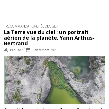
Catégories
RECOMMANDATIONS (ÉCOLOGIE)
La Terre vue du ciel : un portrait
aérien de la planète, Yann Arthus-
Bertrand
Auteur
Par
Lise
Date
8 décembre 2021
de
de
l’article
l’article