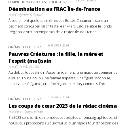
11 FÉVRIER 2024
COMPTES RENDUS D'EXPOS
CULTURE & ARTS
Déambulation au FRAC Île-de-France
par
Grégoire Suillaud
À seulement quelques mètres des Buttes-Chaumont, dans un
bâtiment conçu par l’architecte Jean-Marc Lalo, se situe le Fonds
Régional d’Art Contemporain de la région Île-de-France....
6 FÉVRIER 2024
CINÉMA
CULTURE & ARTS
Pauvres Créatures : la fille, la mère et
l’esprit (mal)sain
par
Gabriela Portillo
Au début, tout est noir. Assez timidement, une musique commence
à jouer. Tout à coup, une femme apparaît. Une figure inconnue,
imposante, élégante, que l’on regarde de dos, comme si l’on...
1 FÉVRIER 2024
CINÉMA
CULTURE & ARTS
Les coups de cœur 2023 de la rédac cinéma
par
Evan Gogolachvili
En 2023 sont sortis de nombreuses pépites cinématographiques, et
nous vous proposons aujourd’hui voici un rapide tour d’horizon des