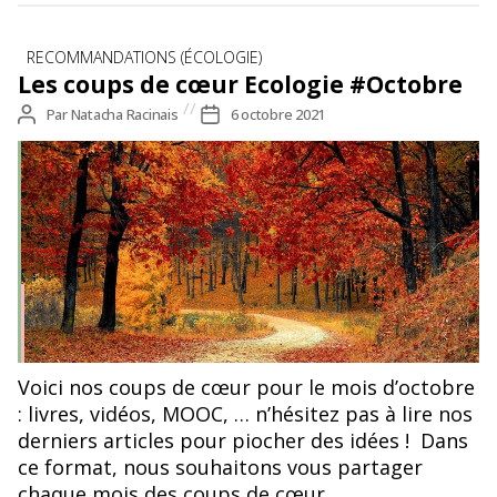
Catégories
RECOMMANDATIONS (ÉCOLOGIE)
Les coups de cœur Ecologie #Octobre
Auteur
Par
Natacha Racinais
Date
6 octobre 2021
de
de
l’article
l’article
Voici nos coups de cœur pour le mois d’octobre
: livres, vidéos, MOOC, … n’hésitez pas à lire nos
derniers articles pour piocher des idées ! Dans
ce format, nous souhaitons vous partager
chaque mois des coups de cœur