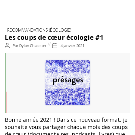
Catégories
RECOMMANDATIONS (ÉCOLOGIE)
Les coups de cœur écologie #1
Auteur
Par
Dylan Chiasson
Date
4 janvier 2021
de
de
l’article
l’article
Bonne année 2021 ! Dans ce nouveau format, je
souhaite vous partager chaque mois des coups
de cœur (documentaires, podcasts, livres) que