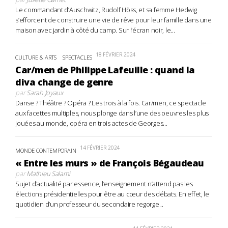
Le commandant d’Auschwitz, Rudolf Höss, et sa femme Hedwig
s’efforcent de construire une vie de rêve pour leur famille dans une
maison avec jardin à côté du camp. Sur l’écran noir, le...
18 FÉVRIER 2024
CULTURE & ARTS
SPECTACLES
Car/men de Philippe Lafeuille : quand la
diva change de genre
par
Sarah Joyaux
Danse ? Théâtre ? Opéra ? Les trois à la fois. Car/men, ce spectacle
aux facettes multiples, nous plonge dans l’une des oeuvres les plus
jouées au monde, opéra en trois actes de Georges...
14 FÉVRIER 2024
MONDE CONTEMPORAIN
« Entre les murs » de François Bégaudeau
par
Mathieu Salami
Sujet d’actualité par essence, l’enseignement n’attend pas les
élections présidentielles pour être au cœur des débats. En effet, le
quotidien d’un professeur du secondaire regorge...