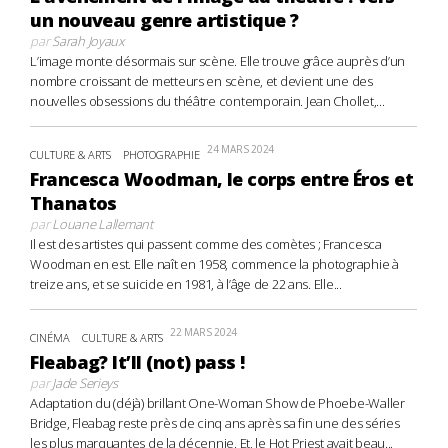
un nouveau genre artistique ?
par
Sarah Joyaux
L’image monte désormais sur scène. Elle trouve grâce auprès d’un
nombre croissant de metteurs en scène, et devient une des
nouvelles obsessions du théâtre contemporain. Jean Chollet,...
24 MARS 2024
CULTURE & ARTS
PHOTOGRAPHIE
Francesca Woodman, le corps entre Éros et
Thanatos
par
Louane Lallemant
Il est des artistes qui passent comme des comètes ; Francesca
Woodman en est. Elle naît en 1958, commence la photographie à
treize ans, et se suicide en 1981, à l’âge de 22 ans. Elle...
22 MARS 2024
CINÉMA
CULTURE & ARTS
Fleabag? It’ll (not) pass !
par
Jade Serieys
Adaptation du (déjà) brillant One-Woman Show de Phoebe-Waller
Bridge, Fleabag reste près de cinq ans après sa fin une des séries
les plus marquantes de la décennie. Et, le Hot Priest avait beau...