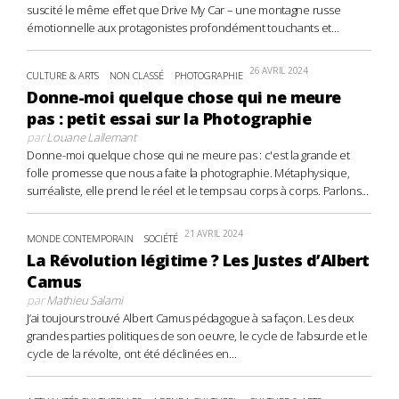
suscité le même effet que Drive My Car – une montagne russe
émotionnelle aux protagonistes profondément touchants et...
26 AVRIL 2024
CULTURE & ARTS
NON CLASSÉ
PHOTOGRAPHIE
Donne-moi quelque chose qui ne meure
pas : petit essai sur la Photographie
par
Louane Lallemant
Donne-moi quelque chose qui ne meure pas : c'est la grande et
folle promesse que nous a faite la photographie. Métaphysique,
surréaliste, elle prend le réel et le temps au corps à corps. Parlons...
21 AVRIL 2024
MONDE CONTEMPORAIN
SOCIÉTÉ
La Révolution légitime ? Les Justes d’Albert
Camus
par
Mathieu Salami
J’ai toujours trouvé Albert Camus pédagogue à sa façon. Les deux
grandes parties politiques de son oeuvre, le cycle de l’absurde et le
cycle de la révolte, ont été déclinées en...