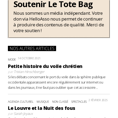
Soutenir Le Tote Bag
Nous sommes un média indépendant. Votre
don via HelloAsso nous permet de continuer
à produire des contenus de qualité. Merci de
votre soutien !
NOS AUTRES ARTICLES
14 OCTOBRE 2021
MODE
Petite histoire du voile chrétien
par
Tristan Hinschberger
Si les débats concernant le port du voile dans la sphère publique
occidentale apparaissent encore régulièrement sur internet ou
dans les journaux, il ne faut pas oublier que cet accessoire...
2 FÉVRIER 2025
AGENDA CULTUREL
MUSIQUE
NON CLASSÉ
SPECTACLES
Le Louvre et la Nuit des fous
par
Sarah Joyaux