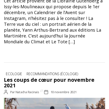
Cet article provient de la Librairie Gutenberg à
Issy-les-Moulineaux qui propose depuis le 1er
décembre, un Calendrier de l’Avent sur
Instagram, n’hésitez pas à le consulter ! La
Terre vue du ciel : un portrait aérien de la
planète, Yann Arthus-Bertrand aux éditions La
Martinière. C’est aujourd’hui la Journée
Mondiale du Climat et Le Tote […]
Catégories
ECOLOGIE
RECOMMANDATIONS (ÉCOLOGIE)
Les coups de cœur pour novembre
2021
Auteur
Par
Natacha Racinais
Date
10 novembre 2021
de
de
l’article
l’article