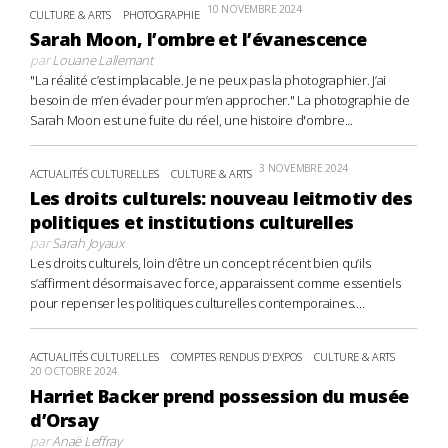
10 NOVEMBRE 2024
CULTURE & ARTS
PHOTOGRAPHIE
Sarah Moon, l’ombre et l’évanescence
par
Louane Lallemant
"La réalité c’est implacable. Je ne peux pas la photographier. J’ai
besoin de m’en évader pour m’en approcher." La photographie de
Sarah Moon est une fuite du réel, une histoire d'ombre...
3 NOVEMBRE 2024
ACTUALITÉS CULTURELLES
CULTURE & ARTS
Les droits culturels: nouveau leitmotiv des
politiques et institutions culturelles
par
Sarah Joyaux
Les droits culturels, loin d’être un concept récent bien qu’ils
s’affirment désormais avec force, apparaissent comme essentiels
pour repenser les politiques culturelles contemporaines....
ACTUALITÉS CULTURELLES
COMPTES RENDUS D'EXPOS
CULTURE & ARTS
20 OCTOBRE 2024
Harriet Backer prend possession du musée
d’Orsay
par
Anaë Leffray