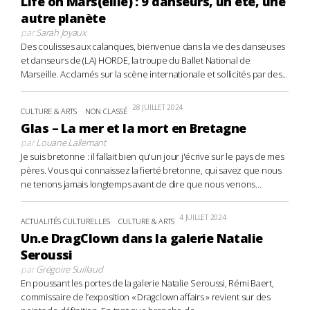
Life on Mars(eille) : 9 danseurs, un été, une
autre planète
par
Sarah Joyaux
Des coulisses aux calanques, bienvenue dans la vie des danseuses
et danseurs de (LA) HORDE, la troupe du Ballet National de
Marseille. Acclamés sur la scène internationale et sollicités par des...
28 JUILLET 2024
CULTURE & ARTS
NON CLASSÉ
Glas – La mer et la mort en Bretagne
par
Louane Lallemant
Je suis bretonne : il fallait bien qu'un jour j'écrive sur le pays de mes
pères. Vous qui connaissez la fierté bretonne, qui savez que nous
ne tenons jamais longtemps avant de dire que nous venons...
4 JUILLET 2024
ACTUALITÉS CULTURELLES
CULTURE & ARTS
Un.e DragClown dans la galerie Natalie
Seroussi
par
Grégoire Suillaud
En poussant les portes de la galerie Natalie Seroussi, Rémi Baert,
commissaire de l’exposition « Dragclown affairs » revient sur des