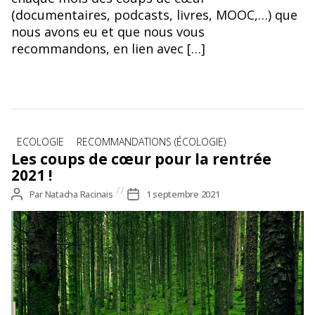
(documentaires, podcasts, livres, MOOC,…) que
nous avons eu et que nous vous
recommandons, en lien avec […]
Catégories
ECOLOGIE
RECOMMANDATIONS (ÉCOLOGIE)
Les coups de cœur pour la rentrée
2021 !
Auteur
Par
Natacha Racinais
Date
1 septembre 2021
de
de
l’article
l’article