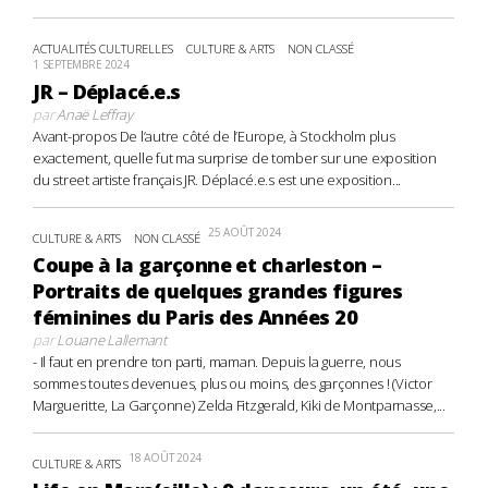
ACTUALITÉS CULTURELLES
CULTURE & ARTS
NON CLASSÉ
1 SEPTEMBRE 2024
JR – Déplacé.e.s
par
Anaë Leffray
Avant-propos De l’autre côté de l’Europe, à Stockholm plus
exactement, quelle fut ma surprise de tomber sur une exposition
du street artiste français JR. Déplacé.e.s est une exposition...
25 AOÛT 2024
CULTURE & ARTS
NON CLASSÉ
Coupe à la garçonne et charleston –
Portraits de quelques grandes figures
féminines du Paris des Années 20
par
Louane Lallemant
- Il faut en prendre ton parti, maman. Depuis la guerre, nous
sommes toutes devenues, plus ou moins, des garçonnes ! (Victor
Margueritte, La Garçonne) Zelda Fitzgerald, Kiki de Montparnasse,...
18 AOÛT 2024
CULTURE & ARTS