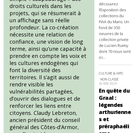
découvrez
droits culturels dans les
l’Exposition des
projets, qui se résumerait à
collections du
un affichage sans réelle
FIAA du Mans. Un
profondeur. La co-création
fond de 350
oeuvres de la
nécessite une relation de
collection privée
confiance, une vision de long
de Lucien Ruimy
terme, ainsi qu’une capacité à
dont 70 nous sont
prendre en compte les voix et
ici...
les cultures endogènes qui
font la diversité des
CULTURE & ARTS
territoires. Il s’agit aussi de
NON CLASSÉ
rendre visible les
26 MAI 2024
En quête du
vulnérabilités partagées,
Graal :
d’ouvrir des dialogues et de
légendes
renforcer les liens entre
arthurienne
citoyens. Claudy Lebreton,
s et
ancien président du conseil
préraphaéli
général des Côtes-d’Armor,