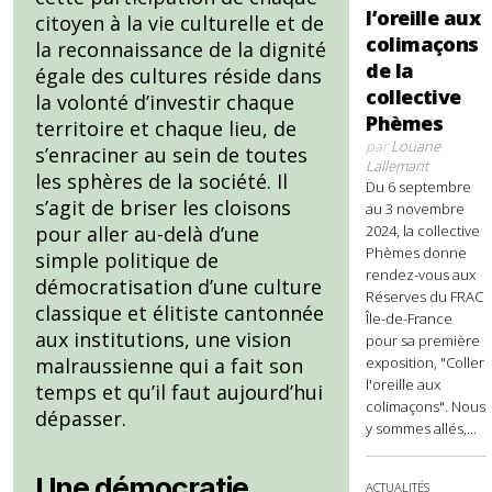
l’oreille aux
citoyen à la vie culturelle et de
colimaçons
la reconnaissance de la dignité
de la
égale des cultures réside dans
collective
la volonté d’investir chaque
Phèmes
territoire et chaque lieu, de
par
Louane
s’enraciner au sein de toutes
Lallemant
les sphères de la société. Il
Du 6 septembre
s’agit de briser les cloisons
au 3 novembre
2024, la collective
pour aller au-delà d’une
Phèmes donne
simple politique de
rendez-vous aux
démocratisation d’une culture
Réserves du FRAC
classique et élitiste cantonnée
Île-de-France
aux institutions, une vision
pour sa première
exposition, "Coller
malraussienne qui a fait son
l'oreille aux
temps et qu’il faut aujourd’hui
colimaçons". Nous
dépasser.
y sommes allés,...
Une démocratie
ACTUALITÉS