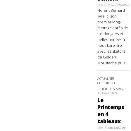
par
Lucile Aquilina
Florent Bernard
livre ici son
premier long-
métrage après de
très longues et
belles années à
nous faire rire
avec les sketchs
de Golden
Moustache puis...
ACTUALITÉS
CULTURELLES
CULTURE & ARTS
11 AVRIL 2024
Le
Printemps
en 4
tableaux
par
Anaë Leffray