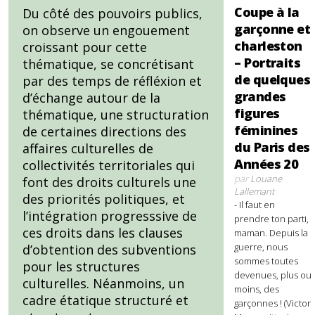
Coupe à la
Du côté des pouvoirs publics,
garçonne et
on observe un engouement
charleston
croissant pour cette
– Portraits
thématique, se concrétisant
de quelques
par des temps de réfléxion et
grandes
d’échange autour de la
figures
thématique, une structuration
féminines
de certaines directions des
du Paris des
affaires culturelles de
Années 20
collectivités territoriales qui
par
Louane
font des droits culturels une
Lallemant
des priorités politiques, et
- Il faut en
l’intégration progresssive de
prendre ton parti,
ces droits dans les clauses
maman. Depuis la
guerre, nous
d’obtention des subventions
sommes toutes
pour les structures
devenues, plus ou
culturelles. Néanmoins, un
moins, des
cadre étatique structuré et
garçonnes ! (Victor