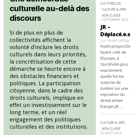
CULTURELLES
culturelle au-delà des
CULTURE & ARTS
NON CLASSÉ
discours
1 SEPTEMBRE 2024
JR –
Si de plus en plus de
Déplacé.e.s
collectivités affichent la
par
Anaë Leffray
Avant-propos De
volonté d’inclure les droits
l’autre côté de
culturels dans leurs priorités,
l’Europe, à
la concrétisation de cette
Stockholm plus
démarche se heurte encore à
exactement,
des obstacles financiers et
quelle fut ma
surprise de
politiques. La participation
tomber sur une
citoyenne, dans le cadre des
exposition du
droits culturels, implique en
street artiste
effet un investissement sur le
français JR....
long terme, et un réel
engagement des politiques
CULTURE & ARTS
culturelles et des institutions.
NON CLASSÉ
25 AOÛT 2024