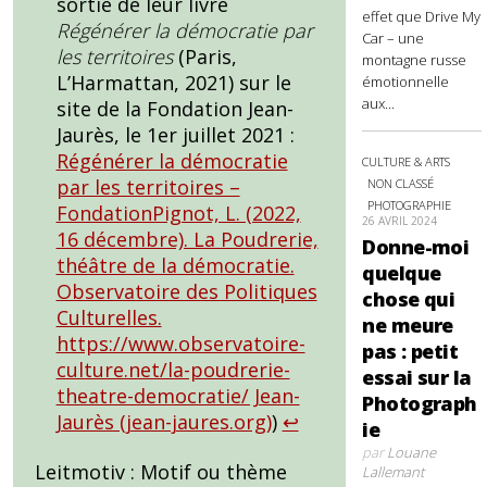
sortie de leur livre
effet que Drive My
Régénérer la démocratie par
Car – une
les territoires
(Paris,
montagne russe
L’Harmattan, 2021) sur le
émotionnelle
aux...
site de la Fondation Jean-
Jaurès, le 1er juillet 2021 :
Régénérer la démocratie
CULTURE & ARTS
par les territoires –
NON CLASSÉ
PHOTOGRAPHIE
FondationPignot, L. (2022,
26 AVRIL 2024
16 décembre). La Poudrerie,
Donne-moi
théâtre de la démocratie.
quelque
Observatoire des Politiques
chose qui
Culturelles.
ne meure
https://www.observatoire-
pas : petit
culture.net/la-poudrerie-
essai sur la
theatre-democratie/ Jean-
Photograph
Jaurès (jean-jaures.org)
)
↩︎
ie
par
Louane
Leitmotiv : Motif ou thème
Lallemant