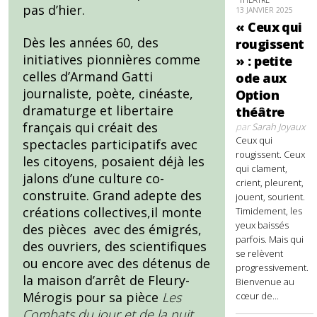
pas d’hier.
13 JANVIER 2025
« Ceux qui
Dès les années 60, des
rougissent
initiatives pionnières comme
» : petite
celles d’Armand Gatti
ode aux
journaliste, poète, cinéaste,
Option
dramaturge et libertaire
théâtre
français qui créait des
par
Sarah Joyaux
Ceux qui
spectacles participatifs avec
rougissent. Ceux
les citoyens, posaient déjà les
qui clament,
jalons d’une culture co-
crient, pleurent,
construite. Grand adepte des
jouent, sourient.
créations collectives,il monte
Timidement, les
yeux baissés
des pièces avec des émigrés,
parfois. Mais qui
des ouvriers, des scientifiques
se relèvent
ou encore avec des détenus de
progressivement.
la maison d’arrêt de Fleury-
Bienvenue au
Mérogis pour sa pièce
Les
cœur de...
Combats du jour et de la nuit