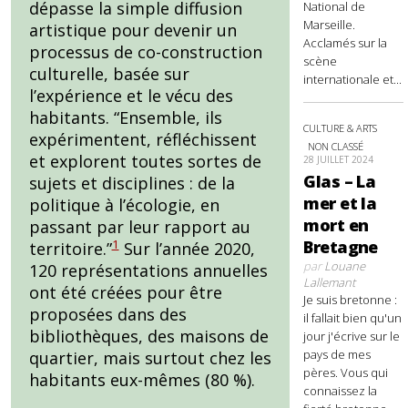
dépasse la simple diffusion
National de
Marseille.
artistique pour devenir un
Acclamés sur la
processus de co-construction
scène
culturelle, basée sur
internationale et...
l’expérience et le vécu des
habitants. “Ensemble, ils
CULTURE & ARTS
expérimentent, réfléchissent
NON CLASSÉ
et explorent toutes sortes de
28 JUILLET 2024
Glas – La
sujets et disciplines : de la
mer et la
politique à l’écologie, en
mort en
passant par leur rapport au
Bretagne
1
territoire.”
Sur l’année 2020,
par
Louane
120 représentations annuelles
Lallemant
ont été créées pour être
Je suis bretonne :
proposées dans des
il fallait bien qu'un
bibliothèques, des maisons de
jour j'écrive sur le
pays de mes
quartier, mais surtout chez les
pères. Vous qui
habitants eux-mêmes (80 %).
connaissez la