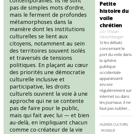
contemporaines. Ils ne sont
Petite
pas de simples mots d’ordre,
histoire du
mais le ferment de profondes
voile
métamorphoses dans la
chrétien
manière dont les institutions
par
Tristan
culturelles se lient aux
Hinschberger
Si les débats
citoyens, notamment au sein
concernant le
des territoires souvent isolés
port du voile dans
et traversés de tensions
la sphère
politiques. En plaçant au cœur
publique
des priorités une démocratie
occidentale
apparaissent
culturelle inclusive et
encore
participative, les droits
régulièrement sur
culturels ouvrent la voie à une
internet ou dans
approche qui ne se contente
les journaux, il ne
pas de faire pour le public,
faut pas oublier...
mais qui fait avec lui — et bien
au-delà, en impliquant chacun
AGENDA CULTUREL
comme co-créateur de la vie
MUSIQUE