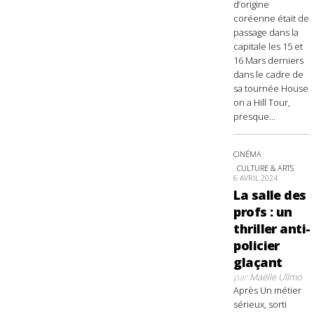
d’origine
coréenne était de
passage dans la
capitale les 15 et
16 Mars derniers
dans le cadre de
sa tournée House
on a Hill Tour,
presque...
CINÉMA
CULTURE & ARTS
6 AVRIL 2024
La salle des
profs : un
thriller anti-
policier
glaçant
par
Maëlle Ullmo
Après Un métier
sérieux, sorti