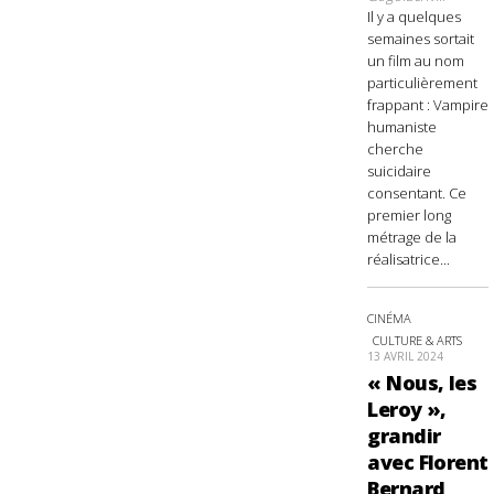
Il y a quelques
semaines sortait
un film au nom
particulièrement
frappant : Vampire
humaniste
cherche
suicidaire
consentant. Ce
premier long
métrage de la
réalisatrice...
CINÉMA
CULTURE & ARTS
13 AVRIL 2024
« Nous, les
Leroy »,
grandir
avec Florent
Bernard