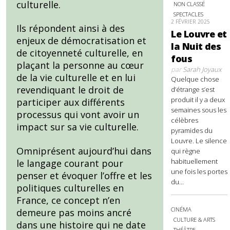
culturelle.
NON CLASSÉ
SPECTACLES
2 FÉVRIER 2025
Ils répondent ainsi à des
Le Louvre et
enjeux de démocratisation et
la Nuit des
de citoyenneté culturelle, en
fous
plaçant la personne au cœur
par
Sarah Joyaux
de la vie culturelle et en lui
Quelque chose
revendiquant le droit de
d’étrange s’est
produit il y a deux
participer aux différents
semaines sous les
processus qui vont avoir un
célèbres
impact sur sa vie culturelle.
pyramides du
Louvre. Le silence
Omniprésent aujourd’hui dans
qui règne
habituellement
le langage courant pour
une fois les portes
penser et évoquer l’offre et les
du...
politiques culturelles en
France, ce concept n’en
CINÉMA
demeure pas moins ancré
CULTURE & ARTS
dans une histoire qui ne date
THÉÂTRE