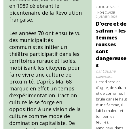
en 1989 célébrant le
CULTURE & ARTS
bicentenaire de la Révolution
NON CLASSÉ
2 JANVIER 2025
française.
D’ocre et de
safran – les
Les années 70 ont ensuite vu
femmes
des municipalités
rousses
communistes initier un
sont
théâtre participatif dans les
dangereuse
territoires ruraux et isolés,
s
mobilisant les citoyens pour
par
Louane
faire vivre une culture de
Lallemant
proximité. L’après Mai 68
Il est d’ocre et
d’agate, de safran
marque en effet un temps
et de cornaline. Il
d’expérimentation. L’action
brûle dans le haut
culturelle se forge en
d’une flamme, il
opposition à une vision de la
fait la chaleur et
culture comme mode de
tomber les
feuilles.
domination capitaliste. De
Kandinsky, dans