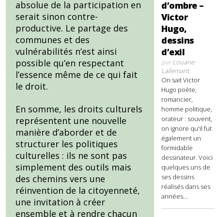
absolue de la participation en
d’ombre –
serait sinon contre-
Victor
productive. Le partage des
Hugo,
communes et des
dessins
vulnérabilités n’est ainsi
d’exil
possible qu’en respectant
par
Louane
Lallemant
l’essence même de ce qui fait
On sait Victor
le droit.
Hugo poète,
romancier,
En somme, les droits culturels
homme politique,
orateur : souvent,
représentent une nouvelle
on ignore qu'il fut
manière d’aborder et de
également un
structurer les politiques
formidable
culturelles : ils ne sont pas
dessinateur. Voici
simplement des outils mais
quelques uns de
ses dessins
des chemins vers une
réalisés dans ses
réinvention de la citoyenneté,
années...
une invitation à créer
ensemble et à rendre chacun