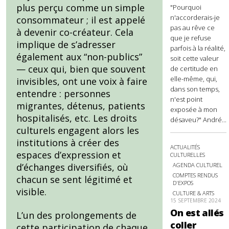
plus perçu comme un simple
"Pourquoi
n'accorderais-je
consommateur ; il est appelé
pas au rêve ce
à devenir co-créateur. Cela
que je refuse
implique de s’adresser
parfois à la réalité,
également aux “non-publics”
soit cette valeur
— ceux qui, bien que souvent
de certitude en
elle-même, qui,
invisibles, ont une voix à faire
dans son temps,
entendre : personnes
n'est point
migrantes, détenus, patients
exposée à mon
hospitalisés, etc. Les droits
désaveu?" André...
culturels engagent alors les
institutions à créer des
ACTUALITÉS
espaces d’expression et
CULTURELLES
AGENDA CULTUREL
d’échanges diversifiés, où
COMPTES RENDUS
chacun se sent légitimé et
D'EXPOS
visible.
CULTURE & ARTS
15 SEPTEMBRE 2024
On est allés
L’un des prolongements de
coller
cette participation de chaque