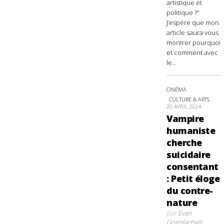
artistique et
politique ?”
J’espère que mon
article saura vous
montrer pourquoi
et comment avec
le...
CINÉMA
CULTURE & ARTS
20 AVRIL 2024
Vampire
humaniste
cherche
suicidaire
consentant
: Petit éloge
du contre-
nature
par
Evan
Gogolachvili