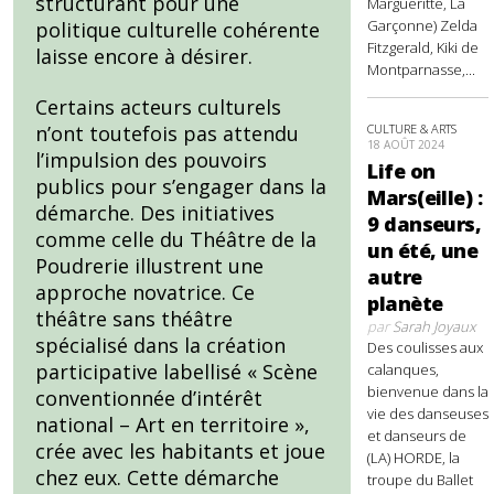
structurant pour une
Margueritte, La
Garçonne) Zelda
politique culturelle cohérente
Fitzgerald, Kiki de
laisse encore à désirer.
Montparnasse,...
Certains acteurs culturels
CULTURE & ARTS
n’ont toutefois pas attendu
18 AOÛT 2024
l’impulsion des pouvoirs
Life on
publics pour s’engager dans la
Mars(eille) :
démarche. Des initiatives
9 danseurs,
comme celle du Théâtre de la
un été, une
Poudrerie illustrent une
autre
approche novatrice. Ce
planète
théâtre sans théâtre
par
Sarah Joyaux
spécialisé dans la création
Des coulisses aux
participative labellisé « Scène
calanques,
bienvenue dans la
conventionnée d’intérêt
vie des danseuses
national – Art en territoire »,
et danseurs de
crée avec les habitants et joue
(LA) HORDE, la
chez eux. Cette démarche
troupe du Ballet