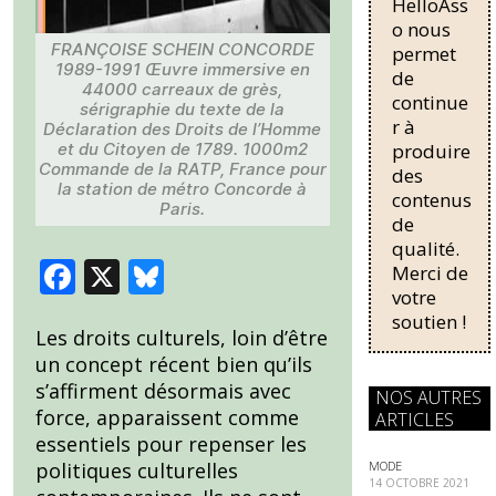
HelloAss
nécessaire
o nous
pour une
FRANÇOISE SCHEIN CONCORDE
permet
régularisati
1989-1991 Œuvre immersive en
de
on,
44000 carreaux de grès,
continue
passant
sérigraphie du texte de la
r à
de trois...
Déclaration des Droits de l’Homme
produire
et du Citoyen de 1789. 1000m2
Commande de la RATP, France pour
des
la station de métro Concorde à
contenus
Paris.
de
qualité.
F
X
Bl
Merci de
votre
ac
u
soutien !
e
e
Les droits culturels, loin d’être
un concept récent bien qu’ils
b
sk
s’affirment désormais avec
NOS AUTRES
o
y
force, apparaissent comme
ARTICLES
o
essentiels pour repenser les
MODE
politiques culturelles
k
14 OCTOBRE 2021