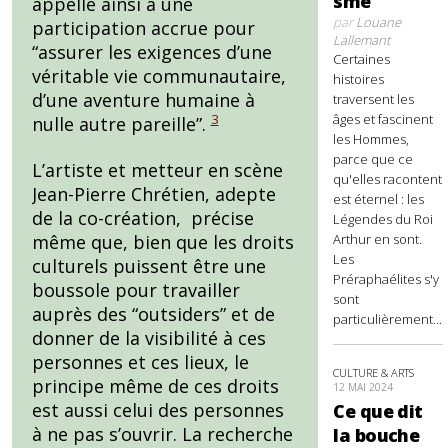
sme
appelle ainsi à une
par
Louane
participation accrue pour
Lallemant
“assurer les exigences d’une
Certaines
véritable vie communautaire,
histoires
d’une aventure humaine à
traversent les
âges et fascinent
3
nulle autre pareille”.
les Hommes,
parce que ce
L’artiste et metteur en scène
qu'elles racontent
Jean-Pierre Chrétien, adepte
est éternel : les
de la co-création, précise
Légendes du Roi
Arthur en sont.
même que, bien que les droits
Les
culturels puissent être une
Préraphaélites s'y
boussole pour travailler
sont
auprès des “outsiders” et de
particulièrement...
donner de la visibilité à ces
personnes et ces lieux, le
CULTURE & ARTS
principe même de ces droits
12 MAI 2024
est aussi celui des personnes
Ce que dit
à ne pas s’ouvrir. La recherche
la bouche