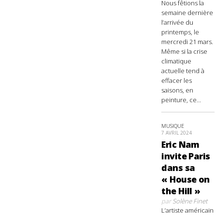
Nous fêtions la
semaine dernière
l’arrivée du
printemps, le
mercredi 21 mars.
Même si la crise
climatique
actuelle tend à
effacer les
saisons, en
peinture, ce...
MUSIQUE
7 AVRIL 2024
Eric Nam
invite Paris
dans sa
« House on
the Hill »
par
Solène Finet
L’artiste américain