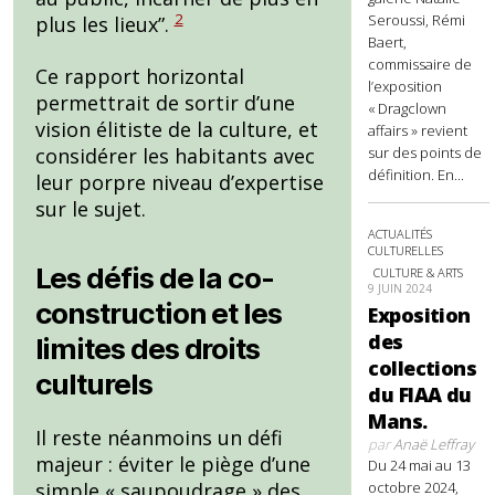
2
Seroussi, Rémi
plus les lieux”.
Baert,
commissaire de
Ce rapport horizontal
l’exposition
permettrait de sortir d’une
« Dragclown
vision élitiste de la culture, et
affairs » revient
sur des points de
considérer les habitants avec
définition. En...
leur porpre niveau d’expertise
sur le sujet.
ACTUALITÉS
CULTURELLES
Les défis de la co-
CULTURE & ARTS
9 JUIN 2024
construction et les
Exposition
des
limites des droits
collections
culturels
du FIAA du
Mans.
Il reste néanmoins un défi
par
Anaë Leffray
majeur : éviter le piège d’une
Du 24 mai au 13
octobre 2024,
simple « saupoudrage » des