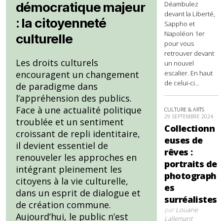
Déambulez
démocratique majeur
devant la Liberté,
: la citoyenneté
Sappho et
Napoléon 1er
culturelle
pour vous
retrouver devant
Les droits culturels
un nouvel
escalier. En haut
encouragent un changement
de celui-ci...
de paradigme dans
l’appréhension des publics.
Face à une actualité politique
CULTURE & ARTS
29 SEPTEMBRE 2024
troublée et un sentiment
Collectionn
croissant de repli identitaire,
euses de
il devient essentiel de
rêves :
renouveler les approches en
portraits de
intégrant pleinement les
photograph
citoyens à la vie culturelle,
es
dans un esprit de dialogue et
surréalistes
de création commune.
par
Louane
Aujourd’hui, le public n’est
Lallemant