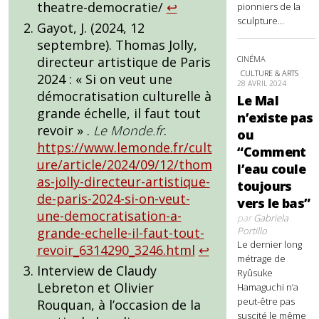
theatre-democratie/
↩︎
pionniers de la
sculpture...
Gayot, J. (2024, 12
septembre). Thomas Jolly,
CINÉMA
directeur artistique de Paris
CULTURE & ARTS
2024 : « Si on veut une
28 AVRIL 2024
démocratisation culturelle à
Le Mal
grande échelle, il faut tout
n’existe pas
revoir » .
Le Monde.fr
.
ou
https://www.lemonde.fr/cult
“Comment
ure/article/2024/09/12/thom
l’eau coule
as-jolly-directeur-artistique-
toujours
de-paris-2024-si-on-veut-
vers le bas”
une-democratisation-a-
par
Gabriela
Portillo
grande-echelle-il-faut-tout-
Le dernier long
revoir_6314290_3246.html
↩︎
métrage de
Interview de Claudy
Ryûsuke
Lebreton et Olivier
Hamaguchi n’a
peut-être pas
Rouquan, à l’occasion de la
suscité le même