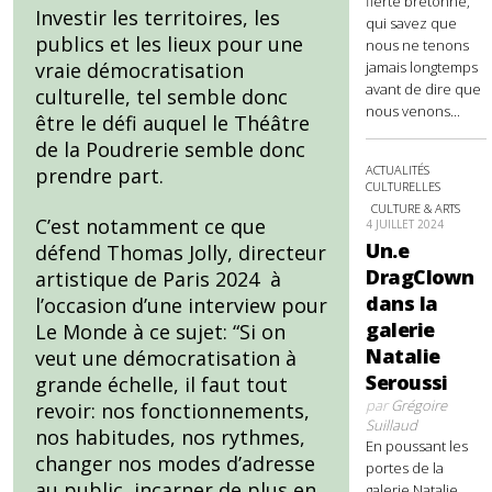
fierté bretonne,
Investir les territoires, les
qui savez que
publics et les lieux pour une
nous ne tenons
jamais longtemps
vraie démocratisation
avant de dire que
culturelle, tel semble donc
nous venons...
être le défi auquel le Théâtre
de la Poudrerie semble donc
ACTUALITÉS
prendre part.
CULTURELLES
CULTURE & ARTS
C’est notamment ce que
4 JUILLET 2024
Un.e
défend Thomas Jolly, directeur
DragClown
artistique de Paris 2024 à
dans la
l’occasion d’une interview pour
galerie
Le Monde à ce sujet: “Si on
Natalie
veut une démocratisation à
Seroussi
grande échelle, il faut tout
par
Grégoire
revoir: nos fonctionnements,
Suillaud
nos habitudes, nos rythmes,
En poussant les
changer nos modes d’adresse
portes de la
au public, incarner de plus en
galerie Natalie