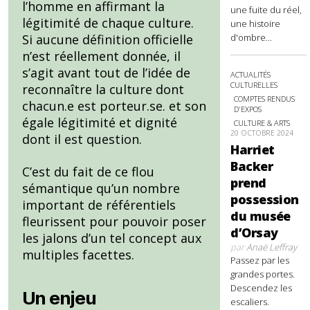
l’homme en affirmant la
une fuite du réel,
légitimité de chaque culture.
une histoire
d'ombre...
Si aucune définition officielle
n’est réellement donnée, il
s’agit avant tout de l’idée de
ACTUALITÉS
CULTURELLES
reconnaître la culture dont
COMPTES RENDUS
chacun.e est porteur.se. et son
D'EXPOS
égale légitimité et dignité
CULTURE & ARTS
20 OCTOBRE 2024
dont il est question.
Harriet
Backer
C’est du fait de ce flou
prend
sémantique qu’un nombre
possession
important de référentiels
du musée
fleurissent pour pouvoir poser
d’Orsay
les jalons d’un tel concept aux
par
Anaë Leffray
multiples facettes.
Passez par les
grandes portes.
Descendez les
Un enjeu
escaliers.