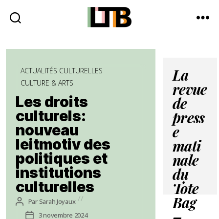
Le
Tote
Bag
Catégories
-
ACTUALITÉS CULTURELLES
La
Média
CULTURE & ARTS
revue
d'information
Les droits
quotidienne
de
culturels:
press
nouveau
e
leitmotiv des
mati
politiques et
nale
institutions
du
culturelles
Tote
Auteur
Par
Sarah Joyaux
Bag
de
Date
3 novembre 2024
–