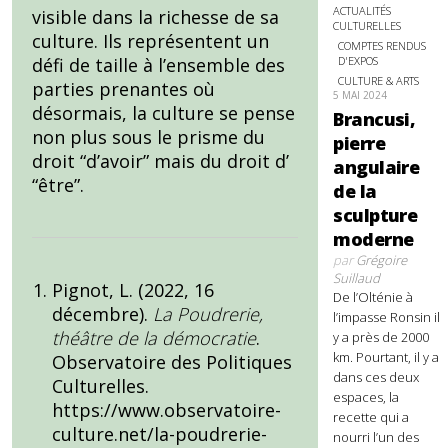
ACTUALITÉS
visible dans la richesse de sa
CULTURELLES
culture. Ils représentent un
COMPTES RENDUS
D'EXPOS
défi de taille à l’ensemble des
CULTURE & ARTS
parties prenantes où
5 MAI 2024
désormais, la culture se pense
Brancusi,
non plus sous le prisme du
pierre
droit “d’avoir” mais du droit d’
angulaire
“être”.
de la
sculpture
moderne
par
Grégoire
Suillaud
Pignot, L. (2022, 16
De l’Olténie à
décembre).
La Poudrerie,
l’impasse Ronsin il
théâtre de la démocratie
.
y a près de 2000
km. Pourtant, il y a
Observatoire des Politiques
dans ces deux
Culturelles.
espaces, la
https://www.observatoire-
recette qui a
culture.net/la-poudrerie-
nourri l’un des