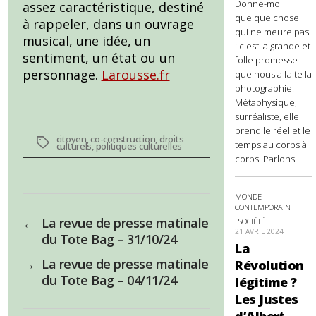
Donne-moi
assez caractéristique, destiné
quelque chose
à rappeler, dans un ouvrage
qui ne meure pas
musical, une idée, un
: c'est la grande et
sentiment, un état ou un
folle promesse
personnage.
Larousse.fr
que nous a faite la
photographie.
Métaphysique,
surréaliste, elle
prend le réel et le
citoyen
,
co-construction
,
droits
Étiquettes
temps au corps à
culturels
,
politiques culturelles
corps. Parlons...
MONDE
CONTEMPORAIN
←
La revue de presse matinale
SOCIÉTÉ
21 AVRIL 2024
du Tote Bag – 31/10/24
La
→
La revue de presse matinale
Révolution
du Tote Bag – 04/11/24
légitime ?
Les Justes
d’Albert