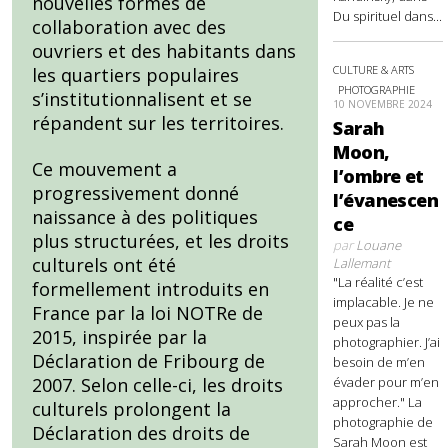
nouvelles formes de
Du spirituel dans...
collaboration avec des
ouvriers et des habitants dans
CULTURE & ARTS
les quartiers populaires
PHOTOGRAPHIE
s’institutionnalisent et se
10 NOVEMBRE 2024
répandent sur les territoires.
Sarah
Moon,
Ce mouvement a
l’ombre et
progressivement donné
l’évanescen
naissance à des politiques
ce
plus structurées, et les droits
par
Louane
culturels ont été
Lallemant
"La réalité c’est
formellement introduits en
implacable. Je ne
France par la loi NOTRe de
peux pas la
2015, inspirée par la
photographier. J’ai
Déclaration de Fribourg de
besoin de m’en
évader pour m’en
2007. Selon celle-ci, les droits
approcher." La
culturels prolongent la
photographie de
Déclaration des droits de
Sarah Moon est