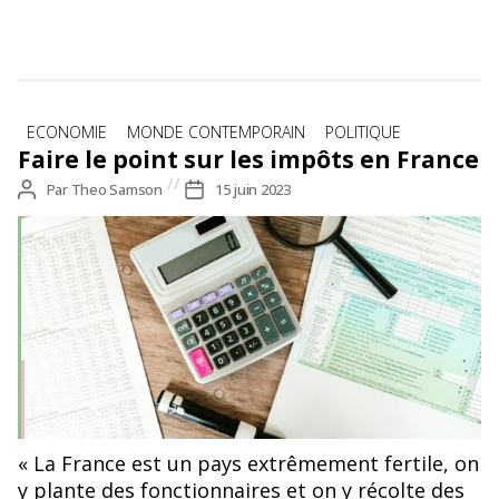
Catégories
ECONOMIE
MONDE CONTEMPORAIN
POLITIQUE
Faire le point sur les impôts en France
Auteur
Par
Theo Samson
Date
15 juin 2023
de
de
l’article
l’article
« La France est un pays extrêmement fertile, on
y plante des fonctionnaires et on y récolte des