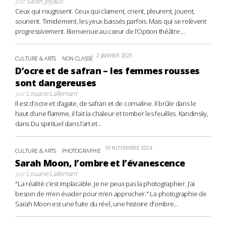
par
Sarah Joyaux
Ceux qui rougissent. Ceux qui clament, crient, pleurent, jouent,
sourient. Timidement, les yeux baissés parfois. Mais qui se relèvent
progressivement. Bienvenue au cœur de l’Option théâtre....
2 JANVIER 2025
CULTURE & ARTS
NON CLASSÉ
D’ocre et de safran – les femmes rousses
sont dangereuses
par
Louane Lallemant
Il est d’ocre et d’agate, de safran et de cornaline. Il brûle dans le
haut d’une flamme, il fait la chaleur et tomber les feuilles. Kandinsky,
dans Du spirituel dans l’art et...
10 NOVEMBRE 2024
CULTURE & ARTS
PHOTOGRAPHIE
Sarah Moon, l’ombre et l’évanescence
par
Louane Lallemant
"La réalité c’est implacable. Je ne peux pas la photographier. J’ai
besoin de m’en évader pour m’en approcher." La photographie de
Sarah Moon est une fuite du réel, une histoire d'ombre...