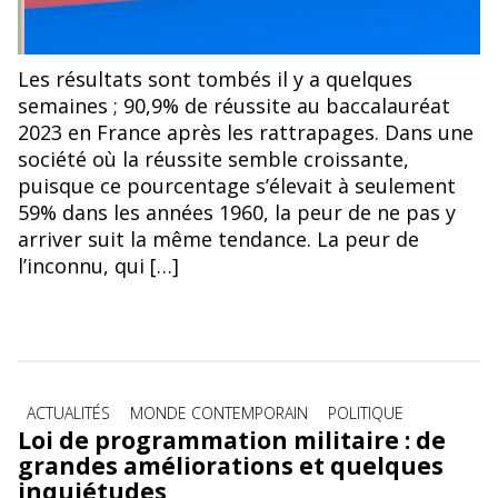
Photo de Mo Eid sur Pexels: https://www.pexels.com/fr-
Les résultats sont tombés il y a quelques
fr/photo/escalier-lumineux-rouge-art-10771000/
semaines ; 90,9% de réussite au baccalauréat
2023 en France après les rattrapages. Dans une
société où la réussite semble croissante,
puisque ce pourcentage s’élevait à seulement
59% dans les années 1960, la peur de ne pas y
arriver suit la même tendance. La peur de
l’inconnu, qui […]
Catégories
ACTUALITÉS
MONDE CONTEMPORAIN
POLITIQUE
Loi de programmation militaire : de
grandes améliorations et quelques
inquiétudes