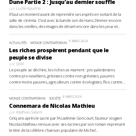
Dune Partie 2 : Jusqu’au dernier souffle
par
Lucile Aquilina
Il faut un moment avant de reprendre ses esprits en sortant de la
salle de cinéma. C’est avec la bande son de Hans Zimmer encore
dans les oreilles, des images de désert encore dans les yeux et...
9 MARS 2024
ACTUALITÉS
MONDE CONTEMPORAIN
Les riches prospèrent pendant que le
peuple se divise
par
SEM
Le peuple se déchire, les riches se marrent : pro-palestiniens
contre pro-israéliens, grévistes contre non-grévistes, pauvres
contre moins pauvres, agriculteurs contre écologistes, flics contre...
8 MARS 2024
MONDE CONTEMPORAIN
SOCIÉTÉ
Connemara de Nicolas Mathieu
par
Mathieu Salami
Cinq ans après le sacre par l’Académie Goncourt, l’auteur vosgien
Nicolas Mathieu renoue avec ses racines par son roman reprenant
le titre de la célèbre chanson populaire de Michel...