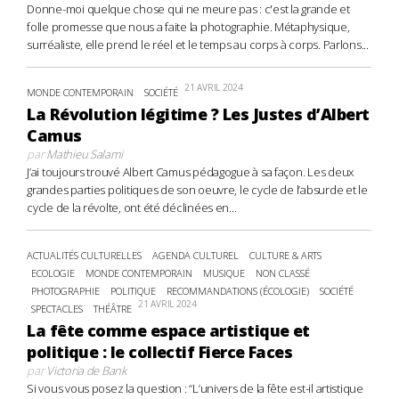
Donne-moi quelque chose qui ne meure pas : c'est la grande et
folle promesse que nous a faite la photographie. Métaphysique,
surréaliste, elle prend le réel et le temps au corps à corps. Parlons...
21 AVRIL 2024
MONDE CONTEMPORAIN
SOCIÉTÉ
La Révolution légitime ? Les Justes d’Albert
Camus
par
Mathieu Salami
J’ai toujours trouvé Albert Camus pédagogue à sa façon. Les deux
grandes parties politiques de son oeuvre, le cycle de l’absurde et le
cycle de la révolte, ont été déclinées en...
ACTUALITÉS CULTURELLES
AGENDA CULTUREL
CULTURE & ARTS
ECOLOGIE
MONDE CONTEMPORAIN
MUSIQUE
NON CLASSÉ
PHOTOGRAPHIE
POLITIQUE
RECOMMANDATIONS (ÉCOLOGIE)
SOCIÉTÉ
21 AVRIL 2024
SPECTACLES
THÉÂTRE
La fête comme espace artistique et
politique : le collectif Fierce Faces
par
Victoria de Bank
Si vous vous posez la question : “L’univers de la fête est-il artistique