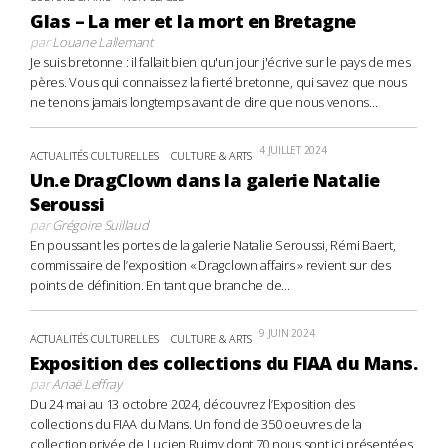
Glas – La mer et la mort en Bretagne
par
Louane Lallemant
Je suis bretonne : il fallait bien qu'un jour j'écrive sur le pays de mes
pères. Vous qui connaissez la fierté bretonne, qui savez que nous
ne tenons jamais longtemps avant de dire que nous venons...
4 JUILLET 2024
ACTUALITÉS CULTURELLES
CULTURE & ARTS
Un.e DragClown dans la galerie Natalie
Seroussi
par
Grégoire Suillaud
En poussant les portes de la galerie Natalie Seroussi, Rémi Baert,
commissaire de l’exposition « Dragclown affairs » revient sur des
points de définition. En tant que branche de...
9 JUIN 2024
ACTUALITÉS CULTURELLES
CULTURE & ARTS
Exposition des collections du FIAA du Mans.
par
Anaë Leffray
Du 24 mai au 13 octobre 2024, découvrez l’Exposition des
collections du FIAA du Mans. Un fond de 350 oeuvres de la
collection privée de Lucien Ruimy dont 70 nous sont ici présentées.