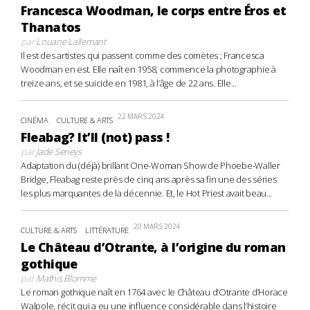
Francesca Woodman, le corps entre Éros et
Thanatos
par
Louane Lallemant
Il est des artistes qui passent comme des comètes ; Francesca
Woodman en est. Elle naît en 1958, commence la photographie à
treize ans, et se suicide en 1981, à l’âge de 22 ans. Elle...
22 MARS 2024
CINÉMA
CULTURE & ARTS
Fleabag? It’ll (not) pass !
par
Jade Serieys
Adaptation du (déjà) brillant One-Woman Show de Phoebe-Waller
Bridge, Fleabag reste près de cinq ans après sa fin une des séries
les plus marquantes de la décennie. Et, le Hot Priest avait beau...
20 MARS 2024
CULTURE & ARTS
LITTÉRATURE
Le Château d’Otrante, à l’origine du roman
gothique
par
Mathis Blomme
Le roman gothique naît en 1764 avec le Château d’Otrante d’Horace
Walpole, récit qui a eu une influence considérable dans l’histoire