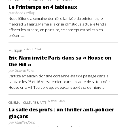
Le Printemps en 4 tableaux
par
Anaë Leffray
Nous fêtions la semaine dernière l’arrivée du printemps, le
mercredi 21 mars. Même si la crise climatique actuelle tend à
effacer les saisons, en peinture, ce concept est bel et bien
présent....
7 AVRIL 2024
MUSIQUE
Eric Nam invite Paris dans sa « House on
the Hill »
par
Solène Finet
L’artiste américain d’origine coréenne était de passage dans la
capitale les 15 et 16 Mars derniers dans le cadre de sa tournée
House on a Hill Tour, presque deux ans après sa dernière...
6 AVRIL 2024
CINÉMA
CULTURE & ARTS
La salle des profs : un thriller anti-policier
glaçant
par
Maëlle Ullmo