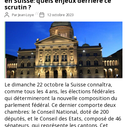
en Suisse: quels enjeux derrière ce
scrutin ?
Auteur
Par
Jean Loye
Date
12 octobre 2023
de
de
l’article
l’article
Le palais fédéral à Berne. Source : image libre de droit.
Le dimanche 22 octobre la Suisse connaîtra,
comme tous les 4 ans, les élections fédérales
qui détermineront la nouvelle composition du
parlement fédéral. Ce dernier comporte deux
chambres: le Conseil National, doté de 200
députés, et le Conseil des Etats, composé de 46
sénateurs, qui représente les cantons. Cet