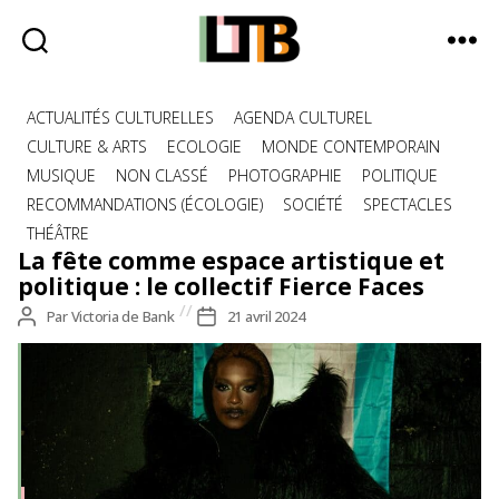
Le
Catégories
Tote
ACTUALITÉS CULTURELLES
AGENDA CULTUREL
Bag
CULTURE & ARTS
ECOLOGIE
MONDE CONTEMPORAIN
-
MUSIQUE
NON CLASSÉ
PHOTOGRAPHIE
POLITIQUE
Média
RECOMMANDATIONS (ÉCOLOGIE)
SOCIÉTÉ
SPECTACLES
d'information
THÉÂTRE
quotidienne
La fête comme espace artistique et
politique : le collectif Fierce Faces
Auteur
Par
Victoria de Bank
Date
21 avril 2024
de
de
l’article
l’article