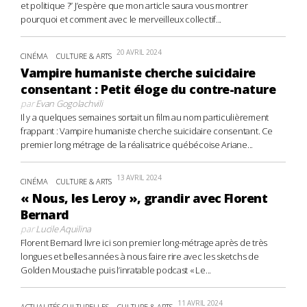
et politique ?” J’espère que mon article saura vous montrer
pourquoi et comment avec le merveilleux collectif...
20 AVRIL 2024
CINÉMA
CULTURE & ARTS
Vampire humaniste cherche suicidaire
consentant : Petit éloge du contre-nature
par
Evan Gogolachvili
Il y a quelques semaines sortait un film au nom particulièrement
frappant : Vampire humaniste cherche suicidaire consentant. Ce
premier long métrage de la réalisatrice québécoise Ariane...
13 AVRIL 2024
CINÉMA
CULTURE & ARTS
« Nous, les Leroy », grandir avec Florent
Bernard
par
Lucile Aquilina
Florent Bernard livre ici son premier long-métrage après de très
longues et belles années à nous faire rire avec les sketchs de
Golden Moustache puis l’inratable podcast « Le...
11 AVRIL 2024
ACTUALITÉS CULTURELLES
CULTURE & ARTS