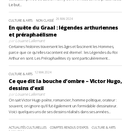
Le but...
26 MAI 2024
CULTURE & ARTS
NON CLASSÉ
En quête du Graal : légendes arthuriennes
et préraphaélisme
par
Louane Lallemant
Certaines histoires traversent les âges et fascinent les Hommes,
parce que ce qu'elles racontent est éternel : les Légendes du Roi
Arthur en sont. Les Préraphaélites s'y sont particulièrement...
12 MAI 2024
CULTURE & ARTS
Ce que dit la bouche d’ombre – Victor Hugo,
dessins d’exil
par
Louane Lallemant
On sait Victor Hugo poète, romancier, homme politique, orateur :
souvent, on ignore qu'il fut également un formidable dessinateur.
Voici quelques uns de ses dessins réalisés dans ses années...
ACTUALITÉS CULTURELLES
COMPTES RENDUS D'EXPOS
CULTURE & ARTS