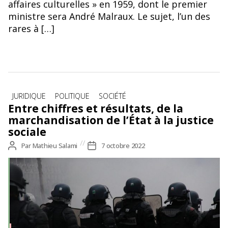
affaires culturelles » en 1959, dont le premier
ministre sera André Malraux. Le sujet, l’un des
rares à […]
Catégories
JURIDIQUE
POLITIQUE
SOCIÉTÉ
Entre chiffres et résultats, de la
marchandisation de l’État à la justice
sociale
Auteur
Par
Mathieu Salami
Date
7 octobre 2022
de
de
l’article
l’article