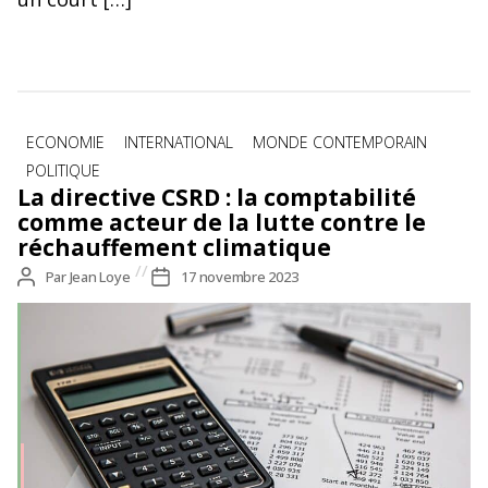
Catégories
ECONOMIE
INTERNATIONAL
MONDE CONTEMPORAIN
POLITIQUE
La directive CSRD : la comptabilité
comme acteur de la lutte contre le
réchauffement climatique
Auteur
Par
Jean Loye
Date
17 novembre 2023
de
de
l’article
l’article