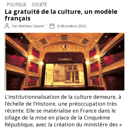
Catégories
POLITIQUE
SOCIÉTÉ
La gratuité de la culture, un modèle
français
Auteur
Par
Mathieu Salami
Date
8 décembre 2022
de
de
l’article
l’article
L’institutionnalisation de la culture demeure, à
l’échelle de l’Histoire, une préoccupation très
récente. Elle se matérialise en France dans le
sillage de la mise en place de la Cinquième
République, avec la création du ministère des «