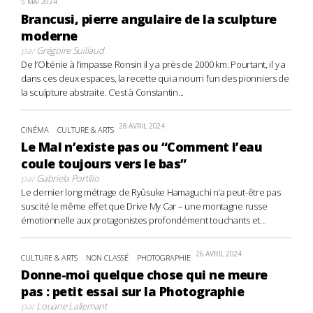
5 MAI 2024
Brancusi, pierre angulaire de la sculpture
moderne
par
Grégoire Suillaud
De l’Olténie à l’impasse Ronsin il y a près de 2000 km. Pourtant, il y a
dans ces deux espaces, la recette qui a nourri l’un des pionniers de
la sculpture abstraite. C’est à Constantin...
28 AVRIL 2024
CINÉMA
CULTURE & ARTS
Le Mal n’existe pas ou “Comment l’eau
coule toujours vers le bas”
par
Gabriela Portillo
Le dernier long métrage de Ryûsuke Hamaguchi n’a peut-être pas
suscité le même effet que Drive My Car – une montagne russe
émotionnelle aux protagonistes profondément touchants et...
26 AVRIL 2024
CULTURE & ARTS
NON CLASSÉ
PHOTOGRAPHIE
Donne-moi quelque chose qui ne meure
pas : petit essai sur la Photographie
par
Louane Lallemant