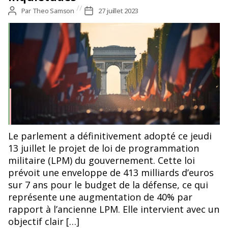
Auteur
Par
Theo Samson
Date
27 juillet 2023
de
de
l’article
l’article
SSUCv3H4sIAAAAAAAACoRSQW7DIBC8V+ofLM6xaseUxPlED
Le parlement a définitivement adopté ce jeudi
zlGPawxtWkwRIBTRVH+3sWYiEvVm3dmd3Zm8f31pShIB05yc
13 juillet le projet de loi de programmation
ijuocJaKjU7b8FLoxGuNytuhe6FRaRKyNU2rMoBkPmA6KU3V
militaire (LPM) du gouvernement. Cette loi
oLKWzrwfNQwCQT1rFSAHwtJnAc/O+GClxXi4MWAGhF8SkTD
p1gXiVhInECKfHTfgntHNhnl5i5QJEFxxx8CRzlo93a8TZ1R/8jEj8
prévoit une enveloppe de 413 milliards d’euros
/nEQah+W0JkYWzQgmI4U6xlZx/vLBTHhfmXpos6dVwwO2Ho
sur 7 ans pour le budget de la défense, ce qui
smULlZyqYdszPhxeZg0xs2svQ0WSHJOlDEX6FQ4+xdqioSP4B
représente une augmentation de 40% par
y29wnPFnH8DcyU7dHGLwFWVdLj64Sybpotow1jdLvdt+17Rd
eG+KKjRJ3FThLCmp9ln0eXwQHhtN61rahK0bC6pLt2V+6hrU
rapport à l’ancienne LPM. Elle intervient avec un
paN1VVU/bFOsDDP34BAAD//wMAkBsJvroCAAA=
objectif clair […]