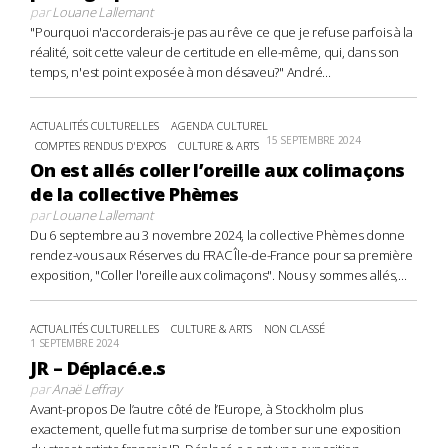
par
Louane Lallemant
"Pourquoi n'accorderais-je pas au rêve ce que je refuse parfois à la
réalité, soit cette valeur de certitude en elle-même, qui, dans son
temps, n'est point exposée à mon désaveu?" André...
ACTUALITÉS CULTURELLES
AGENDA CULTUREL
15 SEPTEMBRE 2024
COMPTES RENDUS D'EXPOS
CULTURE & ARTS
On est allés coller l’oreille aux colimaçons
de la collective Phèmes
par
Louane Lallemant
Du 6 septembre au 3 novembre 2024, la collective Phèmes donne
rendez-vous aux Réserves du FRAC Île-de-France pour sa première
exposition, "Coller l'oreille aux colimaçons". Nous y sommes allés,...
ACTUALITÉS CULTURELLES
CULTURE & ARTS
NON CLASSÉ
1 SEPTEMBRE 2024
JR – Déplacé.e.s
par
Anaë Leffray
Avant-propos De l’autre côté de l’Europe, à Stockholm plus
exactement, quelle fut ma surprise de tomber sur une exposition