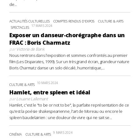
de...
ACTUALITÉS CULTURELLES
COMPTES RENDUS D'EXPOS
CULTURE & ARTS
17 MARS 2024
SPECTACLES
Exposer un danseur-chorégraphe dans un
FRAC : Boris Charmatz
par
Victoria de Bank
Nous rentrons dans l’exposition et sommes confrontés au premier
film (Les Disparates, 1999). Sur un très grand écran, grandeur nature
Boris Charmatz danse un solo décalé, humoristique,...
10 MARS 2024
CULTURE & ARTS
Hamlet, entre spleen et idéal
par
Louane Lallemant
Hamlet, c'est le "to be or not to be", la parfaite représentation de ce
qu'est la poésie shakespearienne, l'art de Moreau ou encore le
spleen baudelairien : une douleur de vivre qui ne sait se...
9 MARS 2024
CINÉMA
CULTURE & ARTS