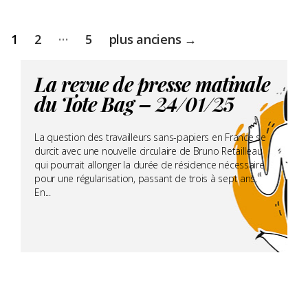
Pagination
…
1
2
5
plus anciens
→
des
publications
La revue de presse matinale
du Tote Bag – 24/01/25
La question des travailleurs sans-papiers en France se
durcit avec une nouvelle circulaire de Bruno Retailleau
qui pourrait allonger la durée de résidence nécessaire
pour une régularisation, passant de trois à sept ans.
En...