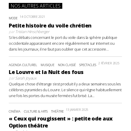
NOS AUTRES ARTICLES
14 OCTOBRE 2021
MODE
Petite histoire du voile chrétien
par
Tristan Hinschberger
Si les débats concernant le port du voile dans la sphère publique
occidentale apparaissent encore régulièrement sur internet ou
dans les journaux, il ne faut pas oublier que cet accessoire...
2 FÉVRIER 2025
AGENDA CULTUREL
MUSIQUE
NON CLASSÉ
SPECTACLES
Le Louvre et la Nuit des fous
par
Sarah Joyaux
Quelque chose d’étrange s’est produit il y a deux semaines sous les
célèbres pyramides du Louvre. Le silence qui règne habituellement
une fois les portes du musée fermées fut brisé. La...
13 JANVIER 2025
CINÉMA
CULTURE & ARTS
THÉÂTRE
« Ceux qui rougissent » : petite ode aux
Option théâtre