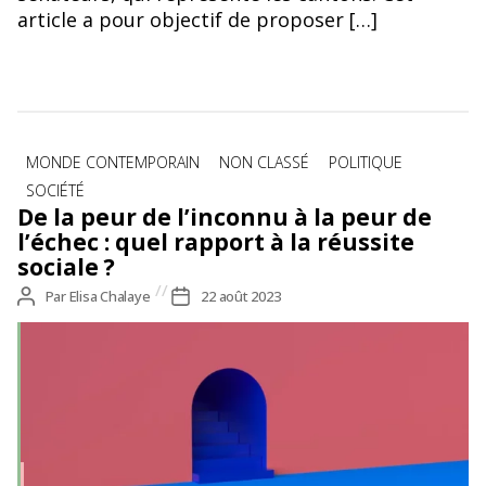
article a pour objectif de proposer […]
Catégories
MONDE CONTEMPORAIN
NON CLASSÉ
POLITIQUE
SOCIÉTÉ
De la peur de l’inconnu à la peur de
l’échec : quel rapport à la réussite
sociale ?
Auteur
Par
Elisa Chalaye
Date
22 août 2023
de
de
l’article
l’article