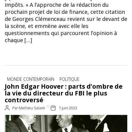
impôts. » A l’approche de la rédaction du
prochain projet de loi de finance, cette citation
de Georges Clémenceau revient sur le devant de
la scène, et emmène avec elle les
questionnements qui parcourent l’opinion à
chaque […]
Catégories
MONDE CONTEMPORAIN
POLITIQUE
John Edgar Hoover : parts d’ombre de
la vie du directeur du FBI le plus
controversé
Auteur
Par
Mathieu Salami
Date
7 juin 2023
de
de
l’article
l’article