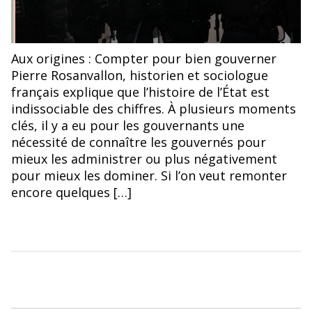
Des gendarmes mobiles déployés lors des manifestations
Aux origines : Compter pour bien gouverner
des Gilets jaunes en 2018
Pierre Rosanvallon, historien et sociologue
français explique que l’histoire de l’État est
indissociable des chiffres. À plusieurs moments
clés, il y a eu pour les gouvernants une
nécessité de connaître les gouvernés pour
mieux les administrer ou plus négativement
pour mieux les dominer. Si l’on veut remonter
encore quelques […]