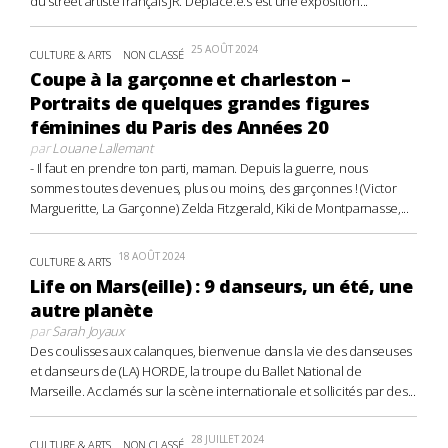
du street artiste français JR. Déplacé.e.s est une exposition...
25 AOÛT 2024
CULTURE & ARTS
NON CLASSÉ
Coupe à la garçonne et charleston –
Portraits de quelques grandes figures
féminines du Paris des Années 20
par
Louane Lallemant
- Il faut en prendre ton parti, maman. Depuis la guerre, nous
sommes toutes devenues, plus ou moins, des garçonnes ! (Victor
Margueritte, La Garçonne) Zelda Fitzgerald, Kiki de Montparnasse,...
18 AOÛT 2024
CULTURE & ARTS
Life on Mars(eille) : 9 danseurs, un été, une
autre planète
par
Sarah Joyaux
Des coulisses aux calanques, bienvenue dans la vie des danseuses
et danseurs de (LA) HORDE, la troupe du Ballet National de
Marseille. Acclamés sur la scène internationale et sollicités par des...
28 JUILLET 2024
CULTURE & ARTS
NON CLASSÉ