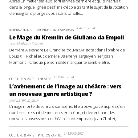
Après Un métier sérieux, sorti l’année dernière et qui s’inscrivait
dans la longue lignée des films d’école traitant le sujet de la vocation
d’enseignant, plongez-vous dans La salle...
4 AVRIL 2024
INTERNATIONAL
MONDE CONTEMPORAIN
Le Mage du Kremlin de Giuliano da Empoli
par
Mathieu Salami
Derrière Alexandre Le Grand se trouvait Aristote ; dans l’ombre de
Louis XIII, Richelieu ; derrière Daenerys Targaryen, ser Jorah
Mormont… Chaque personnalité marquante semble être...
31 MARS 2024
CULTURE & ARTS
THÉÂTRE
L’avènement de l’image au théâtre : vers
un nouveau genre artistique ?
par
Sarah Joyaux
L’image monte désormais sur scène. Elle trouve grâce auprès d’un
nombre croissant de metteurs en scène, et devient une des
nouvelles obsessions du théâtre contemporain. Jean Chollet,...
24 MARS 2024
CULTURE & ARTS
PHOTOGRAPHIE