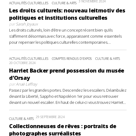
3 NOVEMBRE 2024
ACTUALITÉS CULTURELLES
CULTURE & ARTS
Les droits culturels: nouveau leitmotiv des
politiques et institutions culturelles
par
Sarah Joyaux
Les droits culturels, loin d’être un concept récent bien qu’ils
s’affirment désormais avec force, apparaissent comme essentiels
pour repenser les politiques culturelles contemporaines....
ACTUALITÉS CULTURELLES
COMPTES RENDUS D'EXPOS
CULTURE & ARTS
20 OCTOBRE 2024
Harriet Backer prend possession du musée
d’Orsay
par
Anaë Leffray
Passez par les grandes portes. Descendez les escaliers. Déambulez
devant la Liberté, Sappho et Napoléon 1er pour vous retrouver
devant un nouvel escalier. En haut de celui-ci vous trouvez Harriet...
29 SEPTEMBRE 2024
CULTURE & ARTS
Collectionneuses de rêves : portraits de
photographes surréalistes