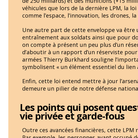
de 250 milliards) et des munitions (+15 mill
véhicules que lors de la dernière LPM, la 
comme l’espace, l’innovation, les drones, la
Une autre part de cette enveloppe va être 
entraînement aux soldats ainsi que pour dou
on compte à présent un peu plus d’un réserv
d’aboutir à un rapport d’un réserviste pour
armées Thierry Burkhard souligne l’importa
symbolisent « un élément essentiel du lien
Enfin, cette loi entend mettre à jour l’arsen
demeure un pilier de notre défense nationa
Les points qui posent quest
vie privée et garde-fous
Outre ces avancées financières, cette LPM 
Par exemple, les personnes ayant occupé de