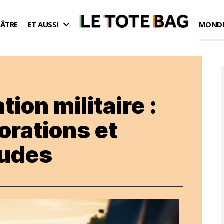
ÉÂTRE
ET AUSSI
MONDE
ion militaire :
orations et
tudes