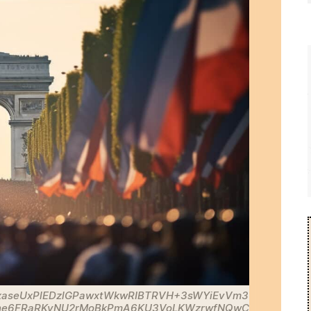
aseUxPlEDzlGPawxtWkwRIBTRVH+3sWYiEvVm3
tuhe6FRaRKyNU2rMoBkPmA6KU3VoLKWzrwfNQwC