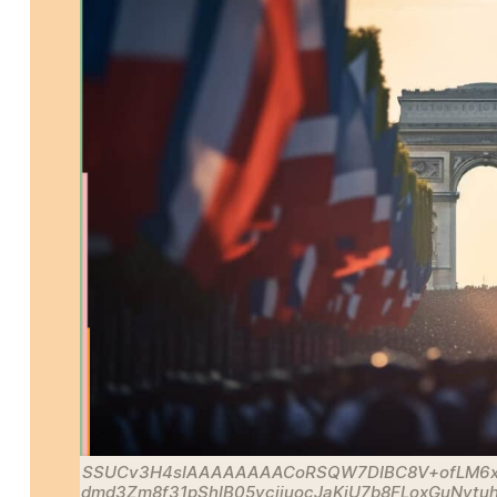
SSUCv3H4sIAAAAAAAACoRSQW7DIBC8V+ofLM6x
dmd3Zm8f31pShIB05ycijuocJaKjU7b8FLoxGuNy