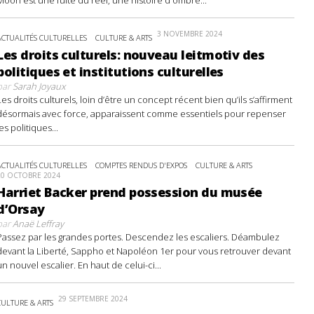
3 NOVEMBRE 2024
ACTUALITÉS CULTURELLES
CULTURE & ARTS
Les droits culturels: nouveau leitmotiv des
politiques et institutions culturelles
par
Sarah Joyaux
Les droits culturels, loin d’être un concept récent bien qu’ils s’affirment
désormais avec force, apparaissent comme essentiels pour repenser
les politiques...
ACTUALITÉS CULTURELLES
COMPTES RENDUS D'EXPOS
CULTURE & ARTS
20 OCTOBRE 2024
Harriet Backer prend possession du musée
d’Orsay
par
Anaë Leffray
Passez par les grandes portes. Descendez les escaliers. Déambulez
devant la Liberté, Sappho et Napoléon 1er pour vous retrouver devant
un nouvel escalier. En haut de celui-ci...
29 SEPTEMBRE 2024
CULTURE & ARTS