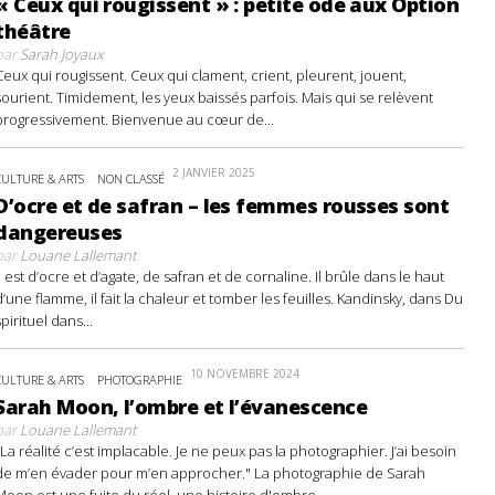
« Ceux qui rougissent » : petite ode aux Option
théâtre
par
Sarah Joyaux
Ceux qui rougissent. Ceux qui clament, crient, pleurent, jouent,
sourient. Timidement, les yeux baissés parfois. Mais qui se relèvent
progressivement. Bienvenue au cœur de...
2 JANVIER 2025
CULTURE & ARTS
NON CLASSÉ
D’ocre et de safran – les femmes rousses sont
dangereuses
par
Louane Lallemant
Il est d’ocre et d’agate, de safran et de cornaline. Il brûle dans le haut
d’une flamme, il fait la chaleur et tomber les feuilles. Kandinsky, dans Du
spirituel dans...
10 NOVEMBRE 2024
CULTURE & ARTS
PHOTOGRAPHIE
Sarah Moon, l’ombre et l’évanescence
par
Louane Lallemant
"La réalité c’est implacable. Je ne peux pas la photographier. J’ai besoin
de m’en évader pour m’en approcher." La photographie de Sarah
Moon est une fuite du réel, une histoire d'ombre...