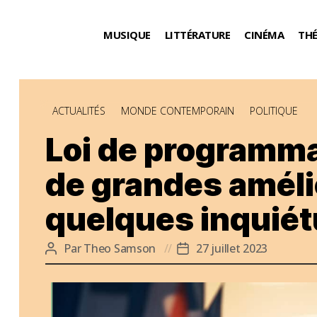
MUSIQUE
LITTÉRATURE
CINÉMA
TH
Catégories
ACTUALITÉS
MONDE CONTEMPORAIN
POLITIQUE
Loi de programmat
de grandes améli
quelques inquié
Par
Theo Samson
27 juillet 2023
Auteur
Date
de
de
l’article
l’article