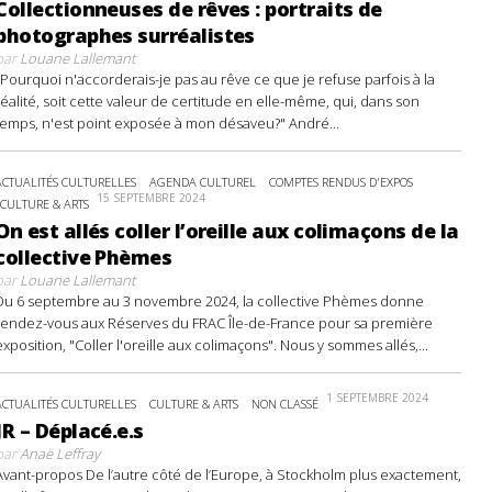
Collectionneuses de rêves : portraits de
photographes surréalistes
par
Louane Lallemant
"Pourquoi n'accorderais-je pas au rêve ce que je refuse parfois à la
réalité, soit cette valeur de certitude en elle-même, qui, dans son
temps, n'est point exposée à mon désaveu?" André...
ACTUALITÉS CULTURELLES
AGENDA CULTUREL
COMPTES RENDUS D'EXPOS
15 SEPTEMBRE 2024
CULTURE & ARTS
On est allés coller l’oreille aux colimaçons de la
collective Phèmes
par
Louane Lallemant
Du 6 septembre au 3 novembre 2024, la collective Phèmes donne
rendez-vous aux Réserves du FRAC Île-de-France pour sa première
exposition, "Coller l'oreille aux colimaçons". Nous y sommes allés,...
1 SEPTEMBRE 2024
ACTUALITÉS CULTURELLES
CULTURE & ARTS
NON CLASSÉ
JR – Déplacé.e.s
par
Anaë Leffray
Avant-propos De l’autre côté de l’Europe, à Stockholm plus exactement,