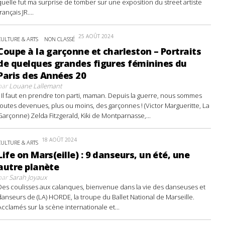
quelle fut ma surprise de tomber sur une exposition du street artiste
français JR....
25 AOÛT 2024
CULTURE & ARTS
NON CLASSÉ
Coupe à la garçonne et charleston – Portraits
de quelques grandes figures féminines du
Paris des Années 20
par
Louane Lallemant
- Il faut en prendre ton parti, maman. Depuis la guerre, nous sommes
toutes devenues, plus ou moins, des garçonnes ! (Victor Margueritte, La
Garçonne) Zelda Fitzgerald, Kiki de Montparnasse,...
18 AOÛT 2024
CULTURE & ARTS
Life on Mars(eille) : 9 danseurs, un été, une
autre planète
par
Sarah Joyaux
Des coulisses aux calanques, bienvenue dans la vie des danseuses et
danseurs de (LA) HORDE, la troupe du Ballet National de Marseille.
Acclamés sur la scène internationale et...