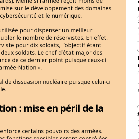
iards). Même si l’armée reçoit moins de
loi mise sur le développement des domaines
 cybersécurité et le numérique.
utilisée pour dispenser un meilleur
bler le nombre de réservistes. En effet,
iste pour dix soldats, l’objectif étant
 deux soldats. Le chef d’état-major des
nce de ce dernier point puisque ceux-ci
 armée-Nation ».
al de dissuasion nucléaire puisque celui-ci
le.
ion : mise en péril de la
renforce certains pouvoirs des armées.
s fonctions sensibles seront contrôlées