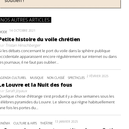
soutien !
NOS AUTRES ARTICLES
14 OCTOBRE 2021
MODE
Petite histoire du voile chrétien
par
Tristan Hinschberger
Si les débats concernant le port du voile dans la sphère publique
occidentale apparaissent encore régulièrement sur internet ou dans
les journaux, il ne faut pas oublier...
2 FÉVRIER 2025
AGENDA CULTUREL
MUSIQUE
NON CLASSÉ
SPECTACLES
Le Louvre et la Nuit des fous
par
Sarah Joyaux
Quelque chose d’étrange s’est produit il y a deux semaines sous les
célèbres pyramides du Louvre. Le silence qui règne habituellement
une fois les portes du...
13 JANVIER 2025
CINÉMA
CULTURE & ARTS
THÉÂTRE