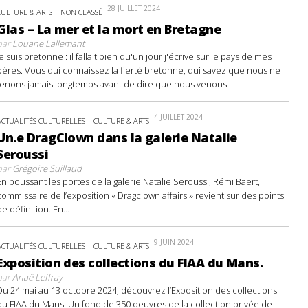
28 JUILLET 2024
CULTURE & ARTS
NON CLASSÉ
Glas – La mer et la mort en Bretagne
par
Louane Lallemant
Je suis bretonne : il fallait bien qu'un jour j'écrive sur le pays de mes
pères. Vous qui connaissez la fierté bretonne, qui savez que nous ne
tenons jamais longtemps avant de dire que nous venons...
4 JUILLET 2024
ACTUALITÉS CULTURELLES
CULTURE & ARTS
Un.e DragClown dans la galerie Natalie
Seroussi
par
Grégoire Suillaud
En poussant les portes de la galerie Natalie Seroussi, Rémi Baert,
commissaire de l’exposition « Dragclown affairs » revient sur des points
de définition. En...
9 JUIN 2024
ACTUALITÉS CULTURELLES
CULTURE & ARTS
Exposition des collections du FIAA du Mans.
par
Anaë Leffray
Du 24 mai au 13 octobre 2024, découvrez l’Exposition des collections
du FIAA du Mans. Un fond de 350 oeuvres de la collection privée de