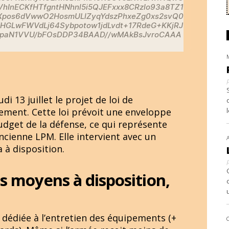
hInECKfHTfgntHNhnl5i5QJEFxxx8CRzlo93a8TZ1
mXpos6dVwwO2HosmULlZyqYdszPhxeZg0xs2svQ0
GLwFWVdLj64Sybpotow1jdLvdt+17RdeG+KKjRJ
UpaN1VVU/bFOsDDP34BAAD//wMAkBsJvroCAAA
i 13 juillet le projet de loi de
ment. Cette loi prévoit une enveloppe
budget de la défense, ce qui représente
cienne LPM. Elle intervient avec un
a à disposition.
es moyens à disposition,
 dédiée à l’entretien des équipements (+