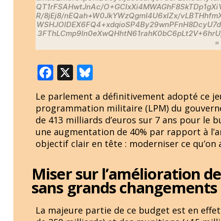
QT1rFSAHwtJnAc/O+GClxXi4MWAGhF8SkTDp1gXiV
R/8jEj8/nEQah+W0JkYWzQgmI4U6xlZx/vLBTHhf
WSHJOlDEX6FQ4+xdqioSP4By29wnPFnH8DcyU7dH
3FThLCmp9ln0eXwQHhtN61rahK0bC6pLt2V+6hr
=
F
X
Bl
ac
u
Le parlement a définitivement adopté ce jeud
e
e
programmation militaire (LPM) du gouverne
b
sk
de 413 milliards d’euros sur 7 ans pour le 
o
y
une augmentation de 40% par rapport à l’an
objectif clair en tête : moderniser ce qu’on 
o
k
Miser sur l’amélioration d
sans grands changements
La majeure partie de ce budget est en effet