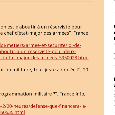
ion est d’aboutir à un réserviste pour
e le chef d’état-major des armées”, France
oi/metiers/armee-et-securite/loi-de-
aboutir-a-un-reserviste-pour-deux-
hef-d-etat-major-des-armees_5950028.html
tion militaire, tout juste adoptée ?”, 20
programmation militaire ?”, France Info,
e-2/20-heures/defense-que-financera-la-
950535.html