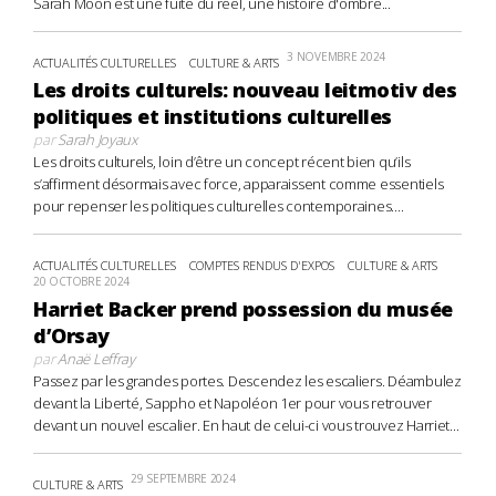
Sarah Moon est une fuite du réel, une histoire d'ombre...
3 NOVEMBRE 2024
ACTUALITÉS CULTURELLES
CULTURE & ARTS
Les droits culturels: nouveau leitmotiv des
politiques et institutions culturelles
par
Sarah Joyaux
Les droits culturels, loin d’être un concept récent bien qu’ils
s’affirment désormais avec force, apparaissent comme essentiels
pour repenser les politiques culturelles contemporaines....
ACTUALITÉS CULTURELLES
COMPTES RENDUS D'EXPOS
CULTURE & ARTS
20 OCTOBRE 2024
Harriet Backer prend possession du musée
d’Orsay
par
Anaë Leffray
Passez par les grandes portes. Descendez les escaliers. Déambulez
devant la Liberté, Sappho et Napoléon 1er pour vous retrouver
devant un nouvel escalier. En haut de celui-ci vous trouvez Harriet...
29 SEPTEMBRE 2024
CULTURE & ARTS