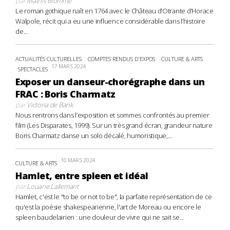
par
Mathis Blomme
Le roman gothique naît en 1764 avec le Château d’Otrante d’Horace
Walpole, récit qui a eu une influence considérable dans l’histoire
de...
ACTUALITÉS CULTURELLES
COMPTES RENDUS D'EXPOS
CULTURE & ARTS
17 MARS 2024
SPECTACLES
Exposer un danseur-chorégraphe dans un
FRAC : Boris Charmatz
par
Victoria de Bank
Nous rentrons dans l’exposition et sommes confrontés au premier
film (Les Disparates, 1999). Sur un très grand écran, grandeur nature
Boris Charmatz danse un solo décalé, humoristique,...
10 MARS 2024
CULTURE & ARTS
Hamlet, entre spleen et idéal
par
Louane Lallemant
Hamlet, c'est le "to be or not to be", la parfaite représentation de ce
qu'est la poésie shakespearienne, l'art de Moreau ou encore le
spleen baudelairien : une douleur de vivre qui ne sait se...