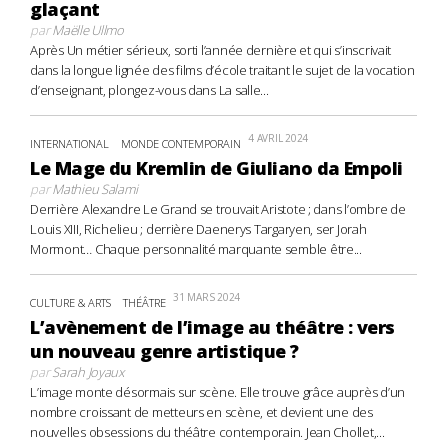
glaçant
par
Maëlle Ullmo
Après Un métier sérieux, sorti l’année dernière et qui s’inscrivait
dans la longue lignée des films d’école traitant le sujet de la vocation
d’enseignant, plongez-vous dans La salle...
4 AVRIL 2024
INTERNATIONAL
MONDE CONTEMPORAIN
Le Mage du Kremlin de Giuliano da Empoli
par
Mathieu Salami
Derrière Alexandre Le Grand se trouvait Aristote ; dans l’ombre de
Louis XIII, Richelieu ; derrière Daenerys Targaryen, ser Jorah
Mormont… Chaque personnalité marquante semble être...
31 MARS 2024
CULTURE & ARTS
THÉÂTRE
L’avènement de l’image au théâtre : vers
un nouveau genre artistique ?
par
Sarah Joyaux
L’image monte désormais sur scène. Elle trouve grâce auprès d’un
nombre croissant de metteurs en scène, et devient une des
nouvelles obsessions du théâtre contemporain. Jean Chollet,...