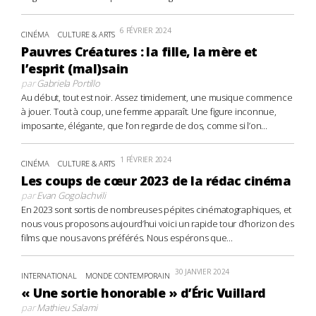
6 FÉVRIER 2024
CINÉMA
CULTURE & ARTS
Pauvres Créatures : la fille, la mère et
l’esprit (mal)sain
par
Gabriela Portillo
Au début, tout est noir. Assez timidement, une musique commence
à jouer. Tout à coup, une femme apparaît. Une figure inconnue,
imposante, élégante, que l’on regarde de dos, comme si l’on...
1 FÉVRIER 2024
CINÉMA
CULTURE & ARTS
Les coups de cœur 2023 de la rédac cinéma
par
Evan Gogolachvili
En 2023 sont sortis de nombreuses pépites cinématographiques, et
nous vous proposons aujourd’hui voici un rapide tour d’horizon des
films que nous avons préférés. Nous espérons que...
30 JANVIER 2024
INTERNATIONAL
MONDE CONTEMPORAIN
« Une sortie honorable » d’Éric Vuillard
par
Mathieu Salami