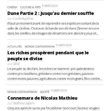
9 MARS 2024
CINÉMA
CULTURE & ARTS
Dune Partie 2 : Jusqu’au dernier souffle
par
Lucile Aquilina
Il faut un moment avant de reprendre ses esprits en sortant de la
salle de cinéma. C’est avec la bande son de Hans Zimmer encore
dans les oreilles, des images de désert encore dans les yeux et...
9 MARS 2024
ACTUALITÉS
MONDE CONTEMPORAIN
Les riches prospèrent pendant que le
peuple se divise
par
SEM
Le peuple se déchire, les riches se marrent : pro-palestiniens
contre pro-israéliens, grévistes contre non-grévistes, pauvres
contre moins pauvres, agriculteurs contre écologistes, flics contre...
8 MARS 2024
MONDE CONTEMPORAIN
SOCIÉTÉ
Connemara de Nicolas Mathieu
par
Mathieu Salami
Cinq ans après le sacre par l’Académie Goncourt, l’auteur vosgien