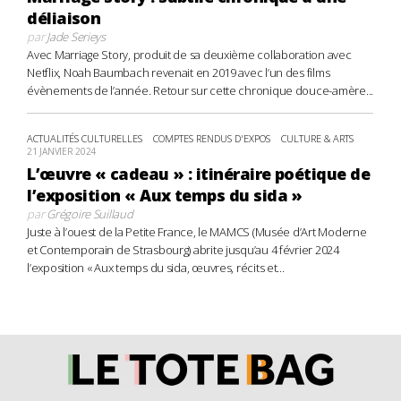
déliaison
par
Jade Serieys
Avec Marriage Story, produit de sa deuxième collaboration avec
Netflix, Noah Baumbach revenait en 2019 avec l’un des films
évènements de l’année. Retour sur cette chronique douce-amère...
ACTUALITÉS CULTURELLES
COMPTES RENDUS D'EXPOS
CULTURE & ARTS
21 JANVIER 2024
L’œuvre « cadeau » : itinéraire poétique de
l’exposition « Aux temps du sida »
par
Grégoire Suillaud
Juste à l’ouest de la Petite France, le MAMCS (Musée d’Art Moderne
et Contemporain de Strasbourg) abrite jusqu’au 4 février 2024
l’exposition « Aux temps du sida, œuvres, récits et...