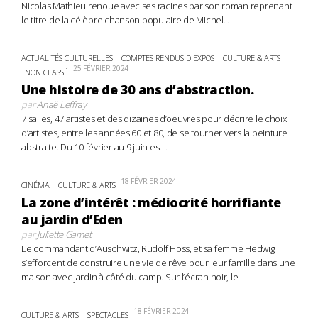
Nicolas Mathieu renoue avec ses racines par son roman reprenant
le titre de la célèbre chanson populaire de Michel...
ACTUALITÉS CULTURELLES
COMPTES RENDUS D'EXPOS
CULTURE & ARTS
25 FÉVRIER 2024
NON CLASSÉ
Une histoire de 30 ans d’abstraction.
par
Anaë Leffray
7 salles, 47 artistes et des dizaines d’oeuvres pour décrire le choix
d’artistes, entre les années 60 et 80, de se tourner vers la peinture
abstraite. Du 10 février au 9 juin est...
18 FÉVRIER 2024
CINÉMA
CULTURE & ARTS
La zone d’intérêt : médiocrité horrifiante
au jardin d’Eden
par
Juliette Gamet
Le commandant d’Auschwitz, Rudolf Höss, et sa femme Hedwig
s’efforcent de construire une vie de rêve pour leur famille dans une
maison avec jardin à côté du camp. Sur l’écran noir, le...
18 FÉVRIER 2024
CULTURE & ARTS
SPECTACLES