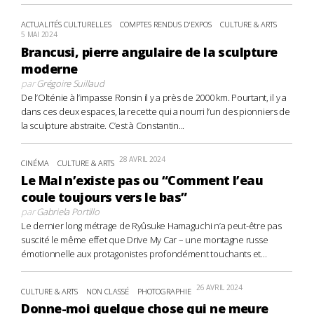
ACTUALITÉS CULTURELLES
COMPTES RENDUS D'EXPOS
CULTURE & ARTS
5 MAI 2024
Brancusi, pierre angulaire de la sculpture
moderne
par
Grégoire Suillaud
De l’Olténie à l’impasse Ronsin il y a près de 2000 km. Pourtant, il y a
dans ces deux espaces, la recette qui a nourri l’un des pionniers de
la sculpture abstraite. C’est à Constantin...
28 AVRIL 2024
CINÉMA
CULTURE & ARTS
Le Mal n’existe pas ou “Comment l’eau
coule toujours vers le bas”
par
Gabriela Portillo
Le dernier long métrage de Ryûsuke Hamaguchi n’a peut-être pas
suscité le même effet que Drive My Car – une montagne russe
émotionnelle aux protagonistes profondément touchants et...
26 AVRIL 2024
CULTURE & ARTS
NON CLASSÉ
PHOTOGRAPHIE
Donne-moi quelque chose qui ne meure