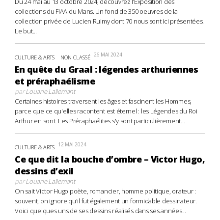
Du 24 mai au 13 octobre 2024, découvrez l’Exposition des
collections du FIAA du Mans. Un fond de 350 oeuvres de la
collection privée de Lucien Ruimy dont 70 nous sont ici présentées.
Le but...
26 MAI 2024
CULTURE & ARTS
NON CLASSÉ
En quête du Graal : légendes arthuriennes
et préraphaélisme
par
Louane Lallemant
Certaines histoires traversent les âges et fascinent les Hommes,
parce que ce qu'elles racontent est éternel : les Légendes du Roi
Arthur en sont. Les Préraphaélites s'y sont particulièrement...
12 MAI 2024
CULTURE & ARTS
Ce que dit la bouche d’ombre – Victor Hugo,
dessins d’exil
par
Louane Lallemant
On sait Victor Hugo poète, romancier, homme politique, orateur :
souvent, on ignore qu'il fut également un formidable dessinateur.
Voici quelques uns de ses dessins réalisés dans ses années...