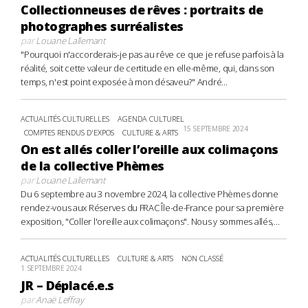
Collectionneuses de rêves : portraits de
photographes surréalistes
par
Louane Lallemant
"Pourquoi n'accorderais-je pas au rêve ce que je refuse parfois à la
réalité, soit cette valeur de certitude en elle-même, qui, dans son
temps, n'est point exposée à mon désaveu?" André...
ACTUALITÉS CULTURELLES
AGENDA CULTUREL
15 SEPTEMBRE 2024
COMPTES RENDUS D'EXPOS
CULTURE & ARTS
On est allés coller l’oreille aux colimaçons
de la collective Phèmes
par
Louane Lallemant
Du 6 septembre au 3 novembre 2024, la collective Phèmes donne
rendez-vous aux Réserves du FRAC Île-de-France pour sa première
exposition, "Coller l'oreille aux colimaçons". Nous y sommes allés,...
ACTUALITÉS CULTURELLES
CULTURE & ARTS
NON CLASSÉ
1 SEPTEMBRE 2024
JR – Déplacé.e.s
par
Anaë Leffray