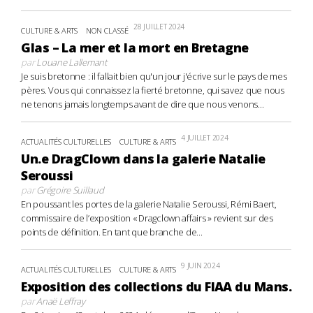
28 JUILLET 2024
CULTURE & ARTS
NON CLASSÉ
Glas – La mer et la mort en Bretagne
par
Louane Lallemant
Je suis bretonne : il fallait bien qu'un jour j'écrive sur le pays de mes
pères. Vous qui connaissez la fierté bretonne, qui savez que nous
ne tenons jamais longtemps avant de dire que nous venons...
4 JUILLET 2024
ACTUALITÉS CULTURELLES
CULTURE & ARTS
Un.e DragClown dans la galerie Natalie
Seroussi
par
Grégoire Suillaud
En poussant les portes de la galerie Natalie Seroussi, Rémi Baert,
commissaire de l’exposition « Dragclown affairs » revient sur des
points de définition. En tant que branche de...
9 JUIN 2024
ACTUALITÉS CULTURELLES
CULTURE & ARTS
Exposition des collections du FIAA du Mans.
par
Anaë Leffray