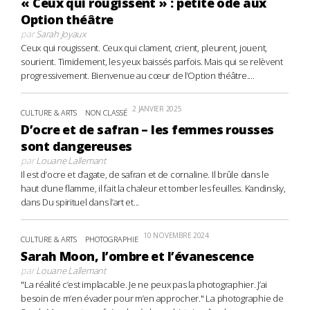
« Ceux qui rougissent » : petite ode aux
Option théâtre
par
Sarah Joyaux
Ceux qui rougissent. Ceux qui clament, crient, pleurent, jouent,
sourient. Timidement, les yeux baissés parfois. Mais qui se relèvent
progressivement. Bienvenue au cœur de l’Option théâtre....
2 JANVIER 2025
CULTURE & ARTS
NON CLASSÉ
D’ocre et de safran – les femmes rousses
sont dangereuses
par
Louane Lallemant
Il est d’ocre et d’agate, de safran et de cornaline. Il brûle dans le
haut d’une flamme, il fait la chaleur et tomber les feuilles. Kandinsky,
dans Du spirituel dans l’art et...
10 NOVEMBRE 2024
CULTURE & ARTS
PHOTOGRAPHIE
Sarah Moon, l’ombre et l’évanescence
par
Louane Lallemant
"La réalité c’est implacable. Je ne peux pas la photographier. J’ai
besoin de m’en évader pour m’en approcher." La photographie de