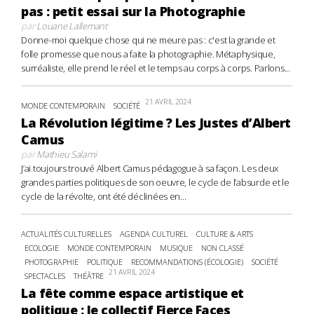
pas : petit essai sur la Photographie
par
Louane Lallemant
Donne-moi quelque chose qui ne meure pas : c'est la grande et
folle promesse que nous a faite la photographie. Métaphysique,
surréaliste, elle prend le réel et le temps au corps à corps. Parlons...
21 AVRIL 2024
MONDE CONTEMPORAIN
SOCIÉTÉ
La Révolution légitime ? Les Justes d’Albert
Camus
par
Mathieu Salami
J’ai toujours trouvé Albert Camus pédagogue à sa façon. Les deux
grandes parties politiques de son oeuvre, le cycle de l’absurde et le
cycle de la révolte, ont été déclinées en...
ACTUALITÉS CULTURELLES
AGENDA CULTUREL
CULTURE & ARTS
ECOLOGIE
MONDE CONTEMPORAIN
MUSIQUE
NON CLASSÉ
PHOTOGRAPHIE
POLITIQUE
RECOMMANDATIONS (ÉCOLOGIE)
SOCIÉTÉ
21 AVRIL 2024
SPECTACLES
THÉÂTRE
La fête comme espace artistique et
politique : le collectif Fierce Faces