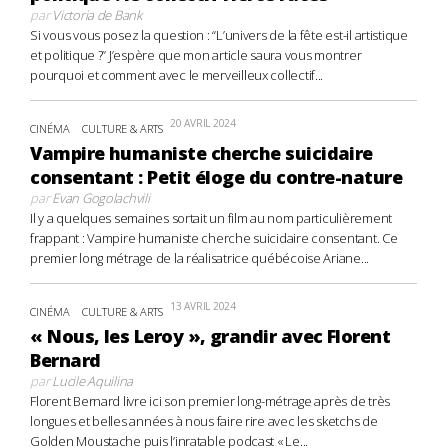
par
Victoria de Bank
Si vous vous posez la question : “L’univers de la fête est-il artistique
et politique ?” J’espère que mon article saura vous montrer
pourquoi et comment avec le merveilleux collectif...
20 AVRIL 2024
CINÉMA
CULTURE & ARTS
Vampire humaniste cherche suicidaire
consentant : Petit éloge du contre-nature
par
Evan Gogolachvili
Il y a quelques semaines sortait un film au nom particulièrement
frappant : Vampire humaniste cherche suicidaire consentant. Ce
premier long métrage de la réalisatrice québécoise Ariane...
13 AVRIL 2024
CINÉMA
CULTURE & ARTS
« Nous, les Leroy », grandir avec Florent
Bernard
par
Lucile Aquilina
Florent Bernard livre ici son premier long-métrage après de très
longues et belles années à nous faire rire avec les sketchs de
Golden Moustache puis l’inratable podcast « Le...