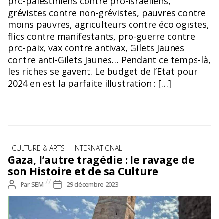
pro-palestiniens contre pro-israéliens,
grévistes contre non-grévistes, pauvres contre
moins pauvres, agriculteurs contre écologistes,
flics contre manifestants, pro-guerre contre
pro-paix, vax contre antivax, Gilets Jaunes
contre anti-Gilets Jaunes… Pendant ce temps-là,
les riches se gavent. Le budget de l’Etat pour
2024 en est la parfaite illustration : […]
Catégories
CULTURE & ARTS
INTERNATIONAL
Gaza, l’autre tragédie : le ravage de
son Histoire et de sa Culture
Auteur
Par
SEM
Date
29 décembre 2023
de
de
l’article
l’article