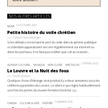
NOS AUTRES ARTICLES
14 OCTOBRE 2021
MODE
Petite histoire du voile chrétien
par
Tristan Hinschberger
Si les débats concernant le port du voile dans la sphère publique
occidentale apparaissent encore régulièrement sur internet ou
dans les journaux, il ne faut pas oublier que cet accessoire...
2 FÉVRIER 2025
AGENDA CULTUREL
MUSIQUE
NON CLASSÉ
SPECTACLES
Le Louvre et la Nuit des fous
par
Sarah Joyaux
Quelque chose d’étrange s’est produit il y a deux semaines sous les
célèbres pyramides du Louvre. Le silence qui règne habituellement
une fois les portes du musée fermées fut brisé. La...
13 JANVIER 2025
CINÉMA
CULTURE & ARTS
THÉÂTRE