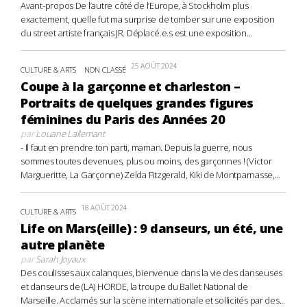
Avant-propos De l’autre côté de l’Europe, à Stockholm plus
exactement, quelle fut ma surprise de tomber sur une exposition
du street artiste français JR. Déplacé.e.s est une exposition...
25 AOÛT 2024
CULTURE & ARTS
NON CLASSÉ
Coupe à la garçonne et charleston –
Portraits de quelques grandes figures
féminines du Paris des Années 20
par
Louane Lallemant
- Il faut en prendre ton parti, maman. Depuis la guerre, nous
sommes toutes devenues, plus ou moins, des garçonnes ! (Victor
Margueritte, La Garçonne) Zelda Fitzgerald, Kiki de Montparnasse,...
18 AOÛT 2024
CULTURE & ARTS
Life on Mars(eille) : 9 danseurs, un été, une
autre planète
par
Sarah Joyaux
Des coulisses aux calanques, bienvenue dans la vie des danseuses
et danseurs de (LA) HORDE, la troupe du Ballet National de
Marseille. Acclamés sur la scène internationale et sollicités par des...