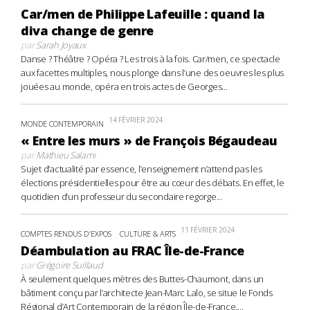
Car/men de Philippe Lafeuille : quand la
diva change de genre
par
Sarah Joyaux
Danse ? Théâtre ? Opéra ? Les trois à la fois. Car/men, ce spectacle
aux facettes multiples, nous plonge dans l’une des oeuvres les plus
jouées au monde, opéra en trois actes de Georges...
14 FÉVRIER 2024
MONDE CONTEMPORAIN
« Entre les murs » de François Bégaudeau
par
Mathieu Salami
Sujet d’actualité par essence, l’enseignement n’attend pas les
élections présidentielles pour être au cœur des débats. En effet, le
quotidien d’un professeur du secondaire regorge...
11 FÉVRIER 2024
COMPTES RENDUS D'EXPOS
CULTURE & ARTS
Déambulation au FRAC Île-de-France
par
Grégoire Suillaud
À seulement quelques mètres des Buttes-Chaumont, dans un
bâtiment conçu par l’architecte Jean-Marc Lalo, se situe le Fonds
Régional d’Art Contemporain de la région Île-de-France....