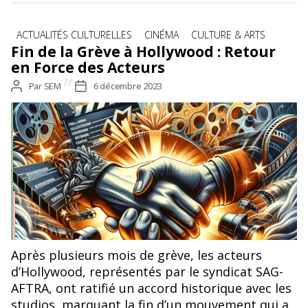
Catégories
ACTUALITÉS CULTURELLES
CINÉMA
CULTURE & ARTS
Fin de la Grève à Hollywood : Retour
en Force des Acteurs
Auteur
Par
SEM
Date
6 décembre 2023
de
de
l’article
l’article
Après plusieurs mois de grève, les acteurs
d’Hollywood, représentés par le syndicat SAG-
AFTRA, ont ratifié un accord historique avec les
studios, marquant la fin d’un mouvement qui a