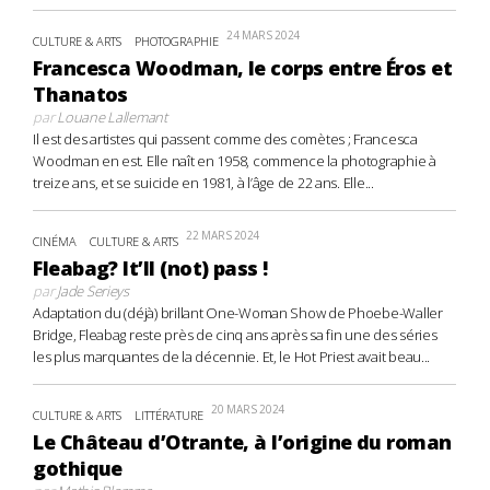
24 MARS 2024
CULTURE & ARTS
PHOTOGRAPHIE
Francesca Woodman, le corps entre Éros et
Thanatos
par
Louane Lallemant
Il est des artistes qui passent comme des comètes ; Francesca
Woodman en est. Elle naît en 1958, commence la photographie à
treize ans, et se suicide en 1981, à l’âge de 22 ans. Elle...
22 MARS 2024
CINÉMA
CULTURE & ARTS
Fleabag? It’ll (not) pass !
par
Jade Serieys
Adaptation du (déjà) brillant One-Woman Show de Phoebe-Waller
Bridge, Fleabag reste près de cinq ans après sa fin une des séries
les plus marquantes de la décennie. Et, le Hot Priest avait beau...
20 MARS 2024
CULTURE & ARTS
LITTÉRATURE
Le Château d’Otrante, à l’origine du roman
gothique