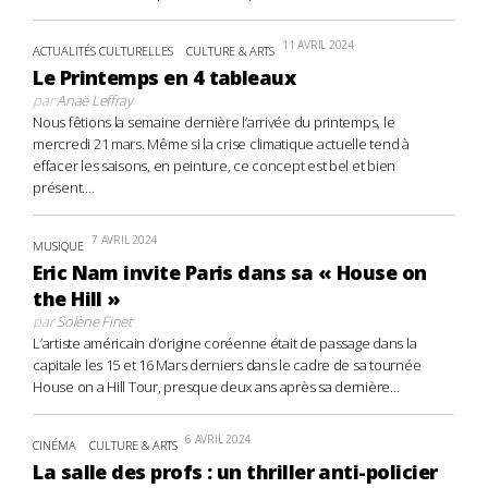
11 AVRIL 2024
ACTUALITÉS CULTURELLES
CULTURE & ARTS
Le Printemps en 4 tableaux
par
Anaë Leffray
Nous fêtions la semaine dernière l’arrivée du printemps, le
mercredi 21 mars. Même si la crise climatique actuelle tend à
effacer les saisons, en peinture, ce concept est bel et bien
présent....
7 AVRIL 2024
MUSIQUE
Eric Nam invite Paris dans sa « House on
the Hill »
par
Solène Finet
L’artiste américain d’origine coréenne était de passage dans la
capitale les 15 et 16 Mars derniers dans le cadre de sa tournée
House on a Hill Tour, presque deux ans après sa dernière...
6 AVRIL 2024
CINÉMA
CULTURE & ARTS
La salle des profs : un thriller anti-policier