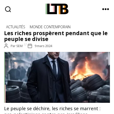
Le
Catégories
Tote
ACTUALITÉS
MONDE CONTEMPORAIN
Bag
Les riches prospèrent pendant que le
-
peuple se divise
Média
Auteur
Par
SEM
Date
9 mars 2024
d'information
de
de
quotidienne
l’article
l’article
Le peuple se déchire, les riches se marrent :