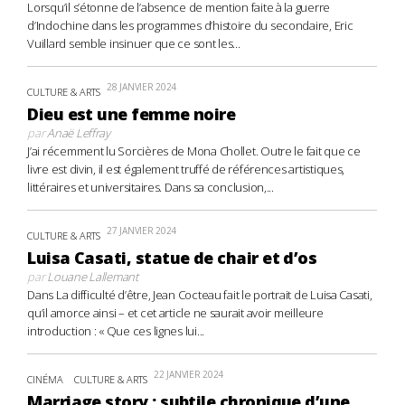
Lorsqu’il s’étonne de l’absence de mention faite à la guerre
d’Indochine dans les programmes d’histoire du secondaire, Eric
Vuillard semble insinuer que ce sont les...
28 JANVIER 2024
CULTURE & ARTS
Dieu est une femme noire
par
Anaë Leffray
J’ai récemment lu Sorcières de Mona Chollet. Outre le fait que ce
livre est divin, il est également truffé de références artistiques,
littéraires et universitaires. Dans sa conclusion,...
27 JANVIER 2024
CULTURE & ARTS
Luisa Casati, statue de chair et d’os
par
Louane Lallemant
Dans La difficulté d’être, Jean Cocteau fait le portrait de Luisa Casati,
qu’il amorce ainsi – et cet article ne saurait avoir meilleure
introduction : « Que ces lignes lui...
22 JANVIER 2024
CINÉMA
CULTURE & ARTS
Marriage story : subtile chronique d’une