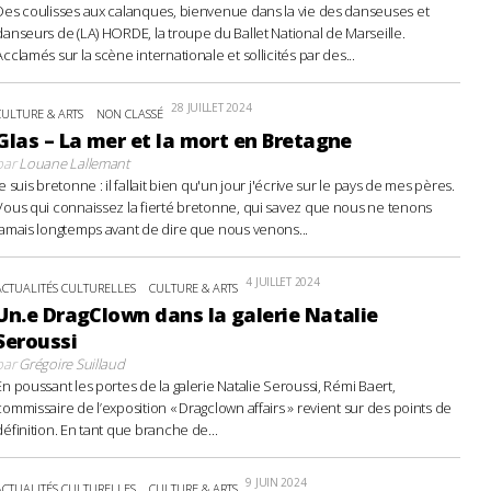
Des coulisses aux calanques, bienvenue dans la vie des danseuses et
danseurs de (LA) HORDE, la troupe du Ballet National de Marseille.
Acclamés sur la scène internationale et sollicités par des...
28 JUILLET 2024
CULTURE & ARTS
NON CLASSÉ
Glas – La mer et la mort en Bretagne
par
Louane Lallemant
Je suis bretonne : il fallait bien qu'un jour j'écrive sur le pays de mes pères.
Vous qui connaissez la fierté bretonne, qui savez que nous ne tenons
jamais longtemps avant de dire que nous venons...
4 JUILLET 2024
ACTUALITÉS CULTURELLES
CULTURE & ARTS
Un.e DragClown dans la galerie Natalie
Seroussi
par
Grégoire Suillaud
En poussant les portes de la galerie Natalie Seroussi, Rémi Baert,
commissaire de l’exposition « Dragclown affairs » revient sur des points de
définition. En tant que branche de...
9 JUIN 2024
ACTUALITÉS CULTURELLES
CULTURE & ARTS