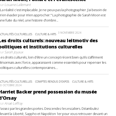
par
Louane Lallemant
"La réalité c’est implacable. Je ne peux pas la photographier. J’ai besoin de
m’en évader pour m’en approcher." La photographie de Sarah Moon est
une fuite du réel, une histoire d'ombre...
3 NOVEMBRE 2024
ACTUALITÉS CULTURELLES
CULTURE & ARTS
Les droits culturels: nouveau leitmotiv des
politiques et institutions culturelles
par
Sarah Joyaux
Les droits culturels, loin d’être un concept récent bien qu’ils s’affirment
désormais avec force, apparaissent comme essentiels pour repenser les
politiques culturelles contemporaines....
ACTUALITÉS CULTURELLES
COMPTES RENDUS D'EXPOS
CULTURE & ARTS
20 OCTOBRE 2024
Harriet Backer prend possession du musée
d’Orsay
par
Anaë Leffray
Passez par les grandes portes. Descendez les escaliers. Déambulez
devant la Liberté, Sappho et Napoléon 1er pour vous retrouver devant un