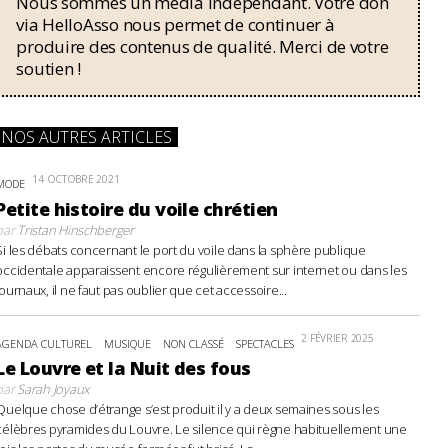
Nous sommes un média indépendant. Votre don
via HelloAsso nous permet de continuer à
produire des contenus de qualité. Merci de votre
soutien !
NOS AUTRES ARTICLES
14 OCTOBRE 2021
MODE
Petite histoire du voile chrétien
par
Tristan Hinschberger
Si les débats concernant le port du voile dans la sphère publique
occidentale apparaissent encore régulièrement sur internet ou dans les
journaux, il ne faut pas oublier que cet accessoire...
2 FÉVRIER 2025
AGENDA CULTUREL
MUSIQUE
NON CLASSÉ
SPECTACLES
Le Louvre et la Nuit des fous
par
Sarah Joyaux
Quelque chose d’étrange s’est produit il y a deux semaines sous les
célèbres pyramides du Louvre. Le silence qui règne habituellement une