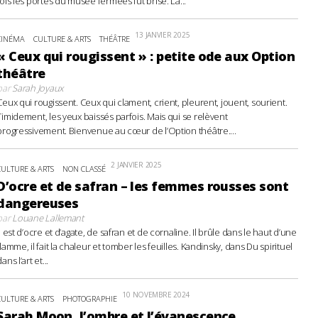
fois les portes du musée fermées fut brisé. La...
13 JANVIER 2025
CINÉMA
CULTURE & ARTS
THÉÂTRE
« Ceux qui rougissent » : petite ode aux Option
théâtre
par
Sarah Joyaux
Ceux qui rougissent. Ceux qui clament, crient, pleurent, jouent, sourient.
Timidement, les yeux baissés parfois. Mais qui se relèvent
progressivement. Bienvenue au cœur de l’Option théâtre....
2 JANVIER 2025
CULTURE & ARTS
NON CLASSÉ
D’ocre et de safran – les femmes rousses sont
dangereuses
par
Louane Lallemant
Il est d’ocre et d’agate, de safran et de cornaline. Il brûle dans le haut d’une
flamme, il fait la chaleur et tomber les feuilles. Kandinsky, dans Du spirituel
ans l’art et...
10 NOVEMBRE 2024
CULTURE & ARTS
PHOTOGRAPHIE
Sarah Moon, l’ombre et l’évanescence