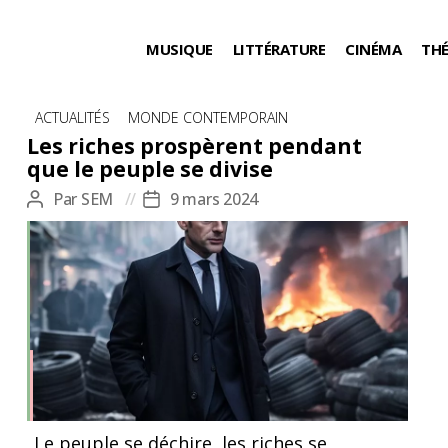
MUSIQUE
LITTÉRATURE
CINÉMA
TH
Catégories
ACTUALITÉS
MONDE CONTEMPORAIN
Les riches prospèrent pendant
que le peuple se divise
Par
SEM
9 mars 2024
Auteur
Date
de
de
l’article
l’article
Le peuple se déchire, les riches se