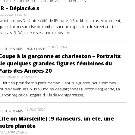
ACTUALITÉS CULTURELLES
CULTURE & ARTS
NON CLASSÉ
JR – Déplacé.e.s
par
Anaë Leffray
Avant-propos De l’autre côté de l’Europe, à Stockholm plus exactement,
quelle fut ma surprise de tomber sur une exposition du street artiste
français JR. Déplacé.e.s est une exposition...
25 AOÛT 2024
CULTURE & ARTS
NON CLASSÉ
Coupe à la garçonne et charleston – Portraits
de quelques grandes figures féminines du
Paris des Années 20
par
Louane Lallemant
- Il faut en prendre ton parti, maman. Depuis la guerre, nous sommes
toutes devenues, plus ou moins, des garçonnes ! (Victor Margueritte, La
Garçonne) Zelda Fitzgerald, Kiki de Montparnasse,...
18 AOÛT 2024
CULTURE & ARTS
Life on Mars(eille) : 9 danseurs, un été, une
autre planète
par
Sarah Joyaux