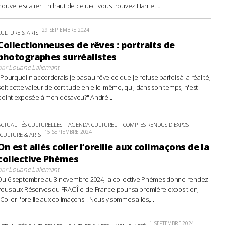
nouvel escalier. En haut de celui-ci vous trouvez Harriet...
29 SEPTEMBRE 2024
CULTURE & ARTS
Collectionneuses de rêves : portraits de
photographes surréalistes
par
Louane Lallemant
"Pourquoi n'accorderais-je pas au rêve ce que je refuse parfois à la réalité,
soit cette valeur de certitude en elle-même, qui, dans son temps, n'est
point exposée à mon désaveu?" André...
ACTUALITÉS CULTURELLES
AGENDA CULTUREL
COMPTES RENDUS D'EXPOS
15 SEPTEMBRE 2024
CULTURE & ARTS
On est allés coller l’oreille aux colimaçons de la
collective Phèmes
par
Louane Lallemant
Du 6 septembre au 3 novembre 2024, la collective Phèmes donne rendez-
vous aux Réserves du FRAC Île-de-France pour sa première exposition,
"Coller l'oreille aux colimaçons". Nous y sommes allés,...
1 SEPTEMBRE 2024