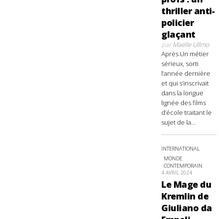
thriller anti-
policier
glaçant
par
Maëlle Ullmo
Après Un métier
sérieux, sorti
l’année dernière
et qui s’inscrivait
dans la longue
lignée des films
d’école traitant le
sujet de la...
INTERNATIONAL
MONDE
CONTEMPORAIN
4 AVRIL 2024
Le Mage du
Kremlin de
Giuliano da