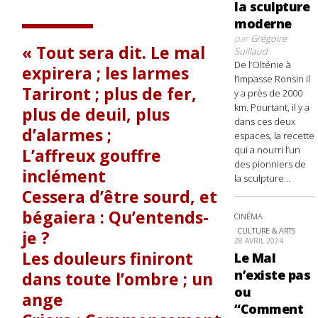
la sculpture
moderne
par
Grégoire
Tout sera dit. Le mal
Suillaud
De l’Olténie à
expirera ; les larmes
l’impasse Ronsin il
Tariront ; plus de fer,
y a près de 2000
km. Pourtant, il y a
plus de deuil, plus
dans ces deux
d’alarmes ;
espaces, la recette
qui a nourri l’un
L’affreux gouffre
des pionniers de
inclément
la sculpture...
Cessera d’être sourd, et
bégaiera : Qu’entends-
CINÉMA
CULTURE & ARTS
je ?
28 AVRIL 2024
Les douleurs finiront
Le Mal
n’existe pas
dans toute l’ombre ; un
ou
ange
“Comment