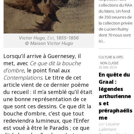
collections du FIAA
du Mans. Un fond
de 350 oeuvres de
la collection privée
de Lucien Ruimy
dont 70 nous sont
Victor Hugo,
Est
, 1855-1856
ici...
© Maison Victor Hugo
Lorsqu’il arrive à Guernesey, il
CULTURE & ARTS
met, avec
Ce que dit la bouche
NON CLASSÉ
26 MAI 2024
d’ombre
, le point final aux
En quête du
Contemplations
. Le titre de cet
Graal :
article vient de ce dernier poème
légendes
du recueil : il m’a semblé qu’il était
arthurienne
une bonne représentation de ce
s et
que sont ces dessins. Ce que dit la
préraphaélis
bouche d’ombre, c’est que tout
me
redeviendra lumineux, que l’Enfer
par
Louane
est voué à être le Paradis ; ce que
Lallemant