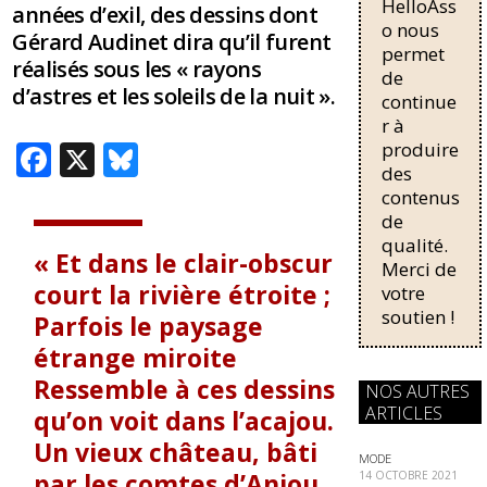
HelloAss
pour une
années d’exil, des dessins dont
régularisati
o nous
Gérard Audinet dira qu’il furent
on,
permet
réalisés sous les « rayons
passant de
de
d’astres et les soleils de la nuit ».
trois...
continue
r à
F
X
Bl
produire
des
ac
u
contenus
e
e
de
qualité.
b
sk
Et dans le clair-obscur
Merci de
o
y
court la rivière étroite ;
votre
soutien !
Parfois le paysage
o
étrange miroite
k
Ressemble à ces dessins
NOS AUTRES
ARTICLES
qu’on voit dans l’acajou.
Un vieux château, bâti
MODE
par les comtes d’Anjou,
14 OCTOBRE 2021