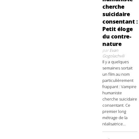
cherche
suicidaire
consentant :
Petit éloge
du contre-
nature
par
Evan
Gogolachvili
Il y a quelques
semaines sortait
un film au nom
particulièrement
frappant : Vampire
humaniste
cherche suicidaire
consentant. Ce
premier long
métrage de la
réalisatrice...