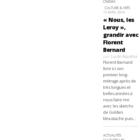
CINÉMA
CULTURE & ARTS
13 AVRIL 2024
« Nous, les
Leroy »,
grandir avec
Florent
Bernard
par
Lucile Aquilina
Florent Bernard
livre ici son
premier long-
métrage après de
très longues et
belles années à
nous faire rire
avec les sketchs
de Golden
Moustache puis...
ACTUALITÉS
CULTURELLES