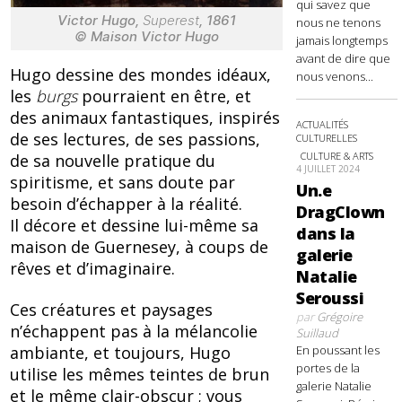
qui savez que
Victor Hugo,
Superest
, 1861
nous ne tenons
© Maison Victor Hugo
jamais longtemps
avant de dire que
Hugo dessine des mondes idéaux,
nous venons...
les
burgs
pourraient en être, et
des animaux fantastiques, inspirés
ACTUALITÉS
de ses lectures, de ses passions,
CULTURELLES
CULTURE & ARTS
de sa nouvelle pratique du
4 JUILLET 2024
spiritisme, et sans doute par
Un.e
besoin d’échapper à la réalité.
DragClown
Il décore et dessine lui-même sa
dans la
maison de Guernesey, à coups de
galerie
rêves et d’imaginaire.
Natalie
Seroussi
Ces créatures et paysages
par
Grégoire
n’échappent pas à la mélancolie
Suillaud
En poussant les
ambiante, et toujours, Hugo
portes de la
utilise les mêmes teintes de brun
galerie Natalie
et le même clair-obscur ; vous