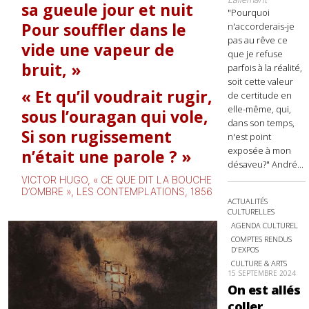
sa gueule jour et nuit
"Pourquoi
Pour souffler dans le
n'accorderais-je
pas au rêve ce
vide une vapeur de
que je refuse
bruit,
parfois à la réalité,
soit cette valeur
Et qu’il voudrait rugir,
de certitude en
elle-même, qui,
sous l’ouragan qui vole,
dans son temps,
Si son rugissement
n'est point
exposée à mon
n’était une parole ?
désaveu?" André...
VICTOR HUGO, « CE QUE DIT LA BOUCHE
D’OMBRE », LES CONTEMPLATIONS, 1856
ACTUALITÉS
CULTURELLES
AGENDA CULTUREL
COMPTES RENDUS
D'EXPOS
CULTURE & ARTS
15 SEPTEMBRE 2024
On est allés
coller