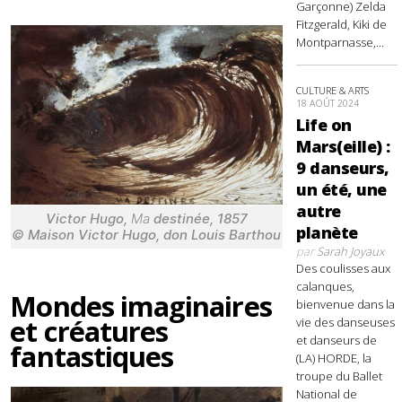
Garçonne) Zelda
Fitzgerald, Kiki de
Montparnasse,...
CULTURE & ARTS
18 AOÛT 2024
Life on
Mars(eille) :
9 danseurs,
un été, une
autre
Victor Hugo,
Ma
destinée
, 1857
planète
© Maison Victor Hugo, don Louis Barthou
par
Sarah Joyaux
Des coulisses aux
calanques,
Mondes imaginaires
bienvenue dans la
et créatures
vie des danseuses
et danseurs de
fantastiques
(LA) HORDE, la
troupe du Ballet
National de