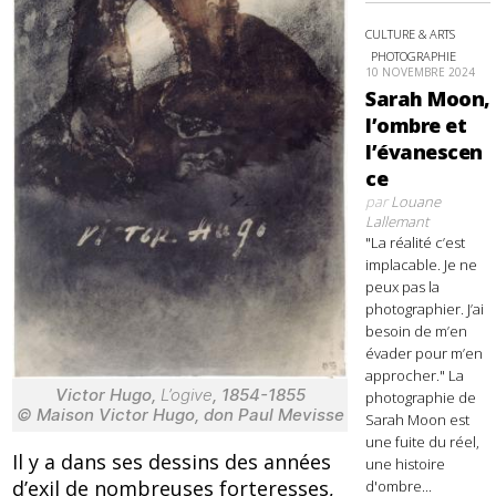
CULTURE & ARTS
PHOTOGRAPHIE
10 NOVEMBRE 2024
Sarah Moon,
l’ombre et
l’évanescen
ce
par
Louane
Lallemant
"La réalité c’est
implacable. Je ne
peux pas la
photographier. J’ai
besoin de m’en
évader pour m’en
approcher." La
Victor Hugo,
L’ogive
, 1854-1855
photographie de
© Maison Victor Hugo, don Paul Mevisse
Sarah Moon est
une fuite du réel,
Il y a dans ses dessins des années
une histoire
d’exil de nombreuses forteresses,
d'ombre...