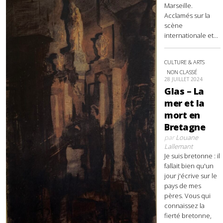
Marseille.
Acclamés sur la
scène
internationale et...
CULTURE & ARTS
NON CLASSÉ
28 JUILLET 2024
Glas – La
mer et la
mort en
Bretagne
par
Louane
Lallemant
Je suis bretonne : il
fallait bien qu'un
jour j'écrive sur le
pays de mes
pères. Vous qui
connaissez la
fierté bretonne,