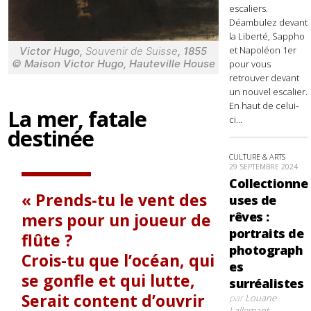
escaliers.
Déambulez devant
la Liberté, Sappho
et Napoléon 1er
Victor Hugo,
Souvenir de Suisse
, 1855
© Maison Victor Hugo, Hauteville House
pour vous
retrouver devant
un nouvel escalier.
En haut de celui-
La mer, fatale
ci...
destinée
CULTURE & ARTS
29 SEPTEMBRE 2024
Collectionne
Prends-tu le vent des
uses de
rêves :
mers pour un joueur de
portraits de
flûte ?
photograph
Crois-tu que l’océan, qui
es
se gonfle et qui lutte,
surréalistes
Serait content d’ouvrir
par
Louane
Lallemant