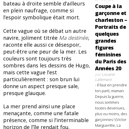
bateau à droite semble d’ailleurs
Coupe à la
en plein naufrage, comme si
garçonne et
l’espoir symbolique était mort.
charleston –
Portraits de
Cette vague où se débat un autre
quelques
navire, joliment titrée
Ma destinée
,
grandes
raconte elle aussi ce désespoir,
figures
peut-être une peur de la mer. Les
féminines
couleurs sont toujours très
du Paris des
sombres dans les dessins de Hugo,
Années 20
mais cette vague l’est
par
Louane
particulièrement : son brun lui
Lallemant
- Il faut en prendre
donne un aspect presque sale,
ton parti, maman.
presque glauque.
Depuis la guerre,
nous sommes
La mer prend ainsi une place
toutes devenues,
menaçante, comme une fatale
plus ou moins, des
présence, comme si l’interminable
garçonnes ! (Victor
Margueritte, La
horizon de l’île rendait fou.