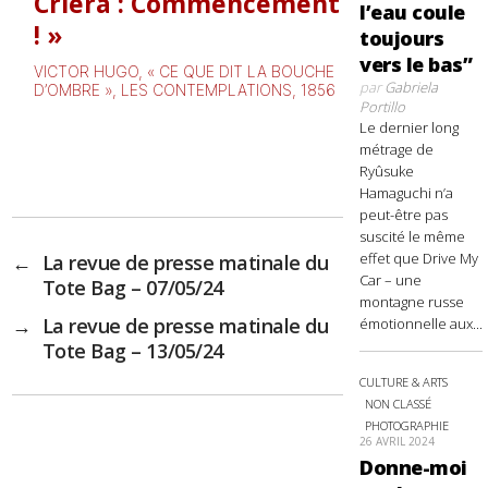
Criera : Commencement
l’eau coule
!
toujours
vers le bas”
VICTOR HUGO, « CE QUE DIT LA BOUCHE
par
Gabriela
D’OMBRE », LES CONTEMPLATIONS, 1856
Portillo
Le dernier long
métrage de
Ryûsuke
Hamaguchi n’a
peut-être pas
suscité le même
effet que Drive My
←
La revue de presse matinale du
Car – une
Tote Bag – 07/05/24
montagne russe
→
La revue de presse matinale du
émotionnelle aux...
Tote Bag – 13/05/24
CULTURE & ARTS
NON CLASSÉ
PHOTOGRAPHIE
26 AVRIL 2024
Donne-moi