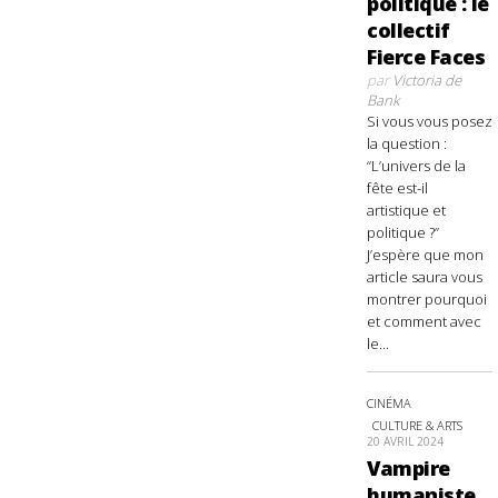
politique : le
collectif
Fierce Faces
par
Victoria de
Bank
Si vous vous posez
la question :
“L’univers de la
fête est-il
artistique et
politique ?”
J’espère que mon
article saura vous
montrer pourquoi
et comment avec
le...
CINÉMA
CULTURE & ARTS
20 AVRIL 2024
Vampire
humaniste