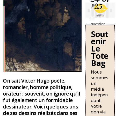
/25
La
question
des
Sout
travailleurs
enir
sans-
papiers en
Le
France se
Tote
durcit avec
Bag
une
nouvelle
circulaire
Nous
de Bruno
sommes
On sait Victor Hugo poète,
Retailleau
un
romancier, homme politique,
qui
média
pourrait
orateur : souvent, on ignore qu’il
indépen
allonger la
fut également un formidable
dant.
durée de
dessinateur. Voici quelques uns
Votre
résidence
don via
de ses dessins réalisés dans ses
nécessaire