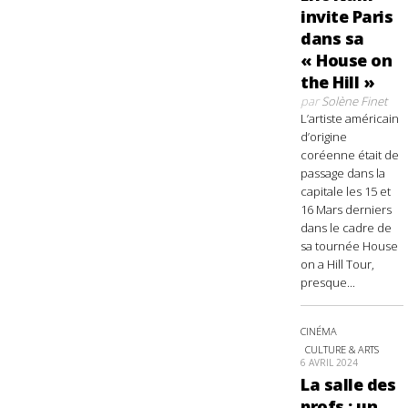
invite Paris
dans sa
« House on
the Hill »
par
Solène Finet
L’artiste américain
d’origine
coréenne était de
passage dans la
capitale les 15 et
16 Mars derniers
dans le cadre de
sa tournée House
on a Hill Tour,
presque...
CINÉMA
CULTURE & ARTS
6 AVRIL 2024
La salle des
profs : un