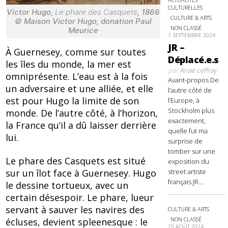
CULTURELLES
Victor Hugo,
Le phare des Casquets
, 1866
CULTURE & ARTS
© Maison Victor Hugo, donation Paul
NON CLASSÉ
Meurice
1 SEPTEMBRE 2024
JR –
À Guernesey, comme sur toutes
Déplacé.e.s
les îles du monde, la mer est
par
Anaë Leffray
omniprésente. L’eau est à la fois
Avant-propos De
un adversaire et une alliée, et elle
l’autre côté de
est pour Hugo la limite de son
l’Europe, à
Stockholm plus
monde. De l’autre côté, à l’horizon,
exactement,
la France qu’il a dû laisser derrière
quelle fut ma
lui.
surprise de
tomber sur une
Le phare des Casquets est situé
exposition du
street artiste
sur un îlot face à Guernesey. Hugo
français JR....
le dessine tortueux, avec un
certain désespoir. Le phare, lueur
servant à sauver les navires des
CULTURE & ARTS
NON CLASSÉ
écluses, devient spleenesque : le
25 AOÛT 2024