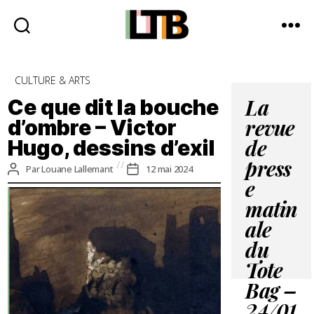
Le
Tote
Catégories
CULTURE & ARTS
Bag
-
Ce que dit la bouche
La
Média
d’ombre – Victor
revue
d'information
Hugo, dessins d’exil
quotidienne
de
press
Auteur
Date
Par
Louane Lallemant
12 mai 2024
de
de
e
l’article
l’article
matin
ale
du
Tote
Bag –
24/01