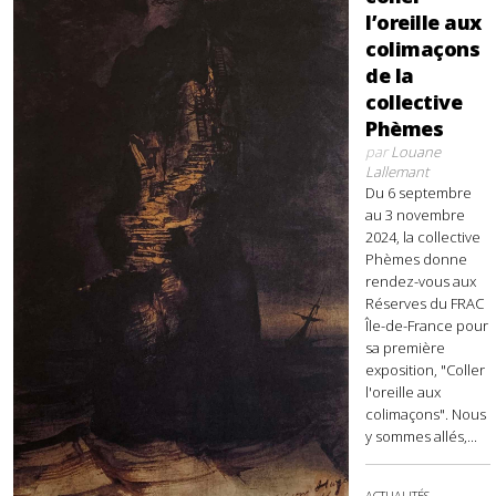
l’oreille aux
colimaçons
de la
collective
Phèmes
par
Louane
Lallemant
Du 6 septembre
au 3 novembre
2024, la collective
Phèmes donne
rendez-vous aux
Réserves du FRAC
Île-de-France pour
sa première
exposition, "Coller
l'oreille aux
colimaçons". Nous
y sommes allés,...
ACTUALITÉS