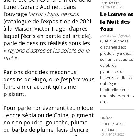
SPECTACLES
Lune : Gérard Audinet, dans
2 FÉVRIER 2025
l’ouvrage
Victor Hugo, dessins
Le Louvre et
(catalogue de l’exposition de 2021
la Nuit des
à la Maison Victor Hugo, d’après
fous
lequel j’écris en partie cet article),
par
Sarah Joyaux
Quelque chose
parle de dessins réalisés sous les
d’étrange s’est
«
rayons d’astres et les soleils de la
produit il y a deux
nuit ».
semaines sous les
célèbres
Parlons donc des méconnus
pyramides du
Louvre. Le silence
dessins de Hugo, que j’espère vous
qui règne
faire aimer autant qu’ils me
habituellement
plaisent.
une fois les portes
du...
Pour parler brièvement technique
: encre sépia ou de Chine, pigment
CINÉMA
noir en poudre, gouache, plume
CULTURE & ARTS
ou barbe de plume, lavis d’encre,
THÉÂTRE
13 JANVIER 2025