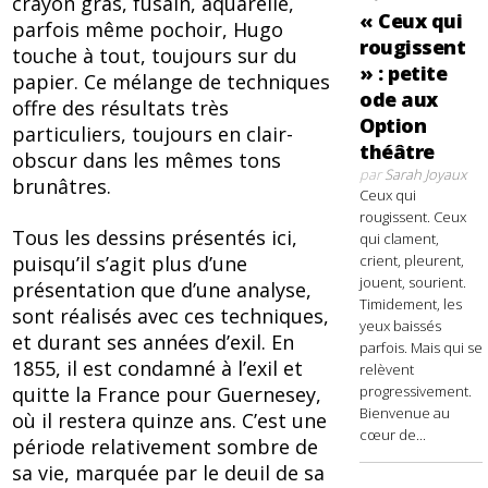
crayon gras, fusain, aquarelle,
« Ceux qui
parfois même pochoir, Hugo
rougissent
touche à tout, toujours sur du
» : petite
papier. Ce mélange de techniques
ode aux
offre des résultats très
Option
particuliers, toujours en clair-
théâtre
obscur dans les mêmes tons
par
Sarah Joyaux
brunâtres.
Ceux qui
rougissent. Ceux
Tous les dessins présentés ici,
qui clament,
puisqu’il s’agit plus d’une
crient, pleurent,
jouent, sourient.
présentation que d’une analyse,
Timidement, les
sont réalisés avec ces techniques,
yeux baissés
et durant ses années d’exil. En
parfois. Mais qui se
1855, il est condamné à l’exil et
relèvent
quitte la France pour Guernesey,
progressivement.
Bienvenue au
où il restera quinze ans. C’est une
cœur de...
période relativement sombre de
sa vie, marquée par le deuil de sa