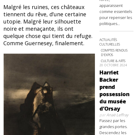
apparaissent
Malgré les ruines, ces châteaux
comme essentiels
tiennent du rêve, d’une certaine
pour repenser les
utopie. Malgré leur silhouette
politiques...
noire et menaçante, ils ont
quelque chose qui tient du refuge.
ACTUALITÉS
Comme Guernesey, finalement.
CULTURELLES
COMPTES RENDUS
D'EXPOS
CULTURE & ARTS
20 OCTOBRE 2024
Harriet
Backer
prend
possession
du musée
d’Orsay
par
Anaë Leffray
Passez par les
grandes portes.
Descendez les