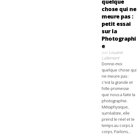
quelque
chose qui ne
meure pas :
petit essai
sur la
Photographi
e
par
Louane
Lallemant
Donne-moi
quelque chose qui
ne meure pas :
c'est la grande et
folle promesse
que nous a faite la
photographie.
Métaphysique,
surréaliste, elle
prend le réel et le
temps au corps à
corps. Parlons...