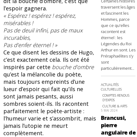
dit la bouche d’ombre, c’est que
Certaines histoires
traversent les âges
l’espoir gagnera.
et fascinent les
« Espérez ! espérez ! espérez,
Hommes, parce
misérables !
que ce qu'elles
Pas de deuil infini, pas de maux
racontent est
incurables,
éternel : les
Légendes du Roi
Pas d’enfer éternel ! »
Arthur en sont. Les
Ce que disent les dessins de Hugo,
Préraphaélites s'y
c’est exactement cela. Ils ont été
sont
inspirés par cette
bouche d’ombre
particulièrement...
qu’est la mélancolie du poète,
mais toujours empreints d’une
ACTUALITÉS
lueur d’espoir qui fait qu’ils ne
CULTURELLES
sont jamais pesants, aussi
COMPTES RENDUS
D'EXPOS
sombres soient-ils. Ils racontent
CULTURE & ARTS
parfaitement le poète-artiste :
5 MAI 2024
Brancusi,
l’humeur varie et s’assombrit, mais
pierre
jamais l’utopie ne meurt
angulaire de
complètement.