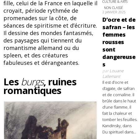
CULTURE & ARTS
fille, celui de la France en laquelle il
NON CLASSÉ
croyait, période rythmée de
2 JANVIER 2025
promenades sur la côte, de
D’ocre et de
séances de spiritisme et d’écriture.
safran – les
Il dessine des mondes fantasmés,
femmes
des paysages qui tiennent du
rousses
romantisme allemand ou du
sont
spleen, et des créatures
dangereuse
fabuleuses et dérangeantes.
s
par
Louane
Lallemant
Les
burgs
, ruines
Il est d’ocre et
romantiques
d’agate, de safran
et de cornaline. Il
brûle dans le haut
d’une flamme, il
fait la chaleur et
tomber les feuilles.
Kandinsky, dans
Du spirituel dans...