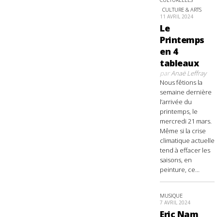
CULTURE & ARTS
11 AVRIL 2024
Le
Printemps
en 4
tableaux
par
Anaë Leffray
Nous fêtions la
semaine dernière
l’arrivée du
printemps, le
mercredi 21 mars.
Même si la crise
climatique actuelle
tend à effacer les
saisons, en
peinture, ce...
MUSIQUE
7 AVRIL 2024
Eric Nam