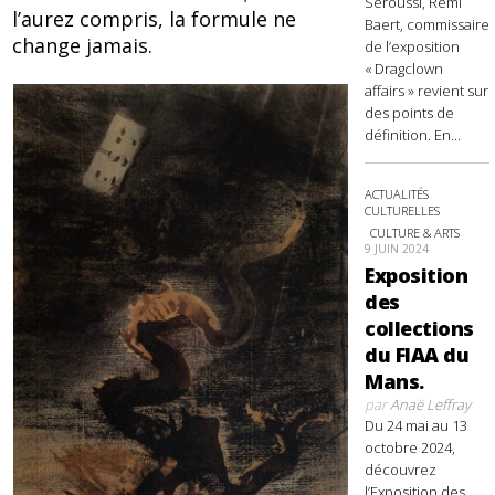
Seroussi, Rémi
l’aurez compris, la formule ne
Baert, commissaire
change jamais.
de l’exposition
« Dragclown
affairs » revient sur
des points de
définition. En...
ACTUALITÉS
CULTURELLES
CULTURE & ARTS
9 JUIN 2024
Exposition
des
collections
du FIAA du
Mans.
par
Anaë Leffray
Du 24 mai au 13
octobre 2024,
découvrez
l’Exposition des