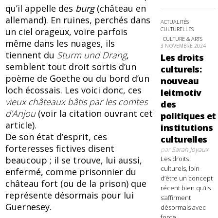
qu’il appelle des
burg
(château en
allemand). En ruines, perchés dans
ACTUALITÉS
CULTURELLES
un ciel orageux, voire parfois
CULTURE & ARTS
même dans les nuages, ils
3 NOVEMBRE 2024
tiennent du
Sturm und Drang
,
Les droits
semblent tout droit sortis d’un
culturels:
poème de Goethe ou du bord d’un
nouveau
loch écossais. Les voici donc, ces
leitmotiv
vieux châteaux bâtis par les comtes
des
d’Anjou
(voir la citation ouvrant cet
politiques et
article).
institutions
De son état d’esprit, ces
culturelles
forteresses fictives disent
par
Sarah Joyaux
beaucoup ; il se trouve, lui aussi,
Les droits
culturels, loin
enfermé, comme prisonnier du
d’être un concept
château fort (ou de la prison) que
récent bien qu’ils
représente désormais pour lui
s’affirment
Guernesey.
désormais avec
force,