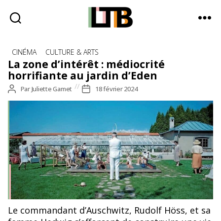
Le
Catégories
Tote
CINÉMA
CULTURE & ARTS
Bag
La zone d’intérêt : médiocrité
-
horrifiante au jardin d’Eden
Média
Auteur
Par
Juliette Gamet
Date
18 février 2024
d'information
de
de
quotidienne
l’article
l’article
Le commandant d’Auschwitz, Rudolf Höss, et sa