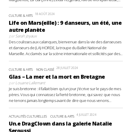
18 AOÛT 2024
CULTURE & ARTS
Life on Mars(eille) : 9 danseurs, un été, une
autre planète
par
Sarah Joyaux
Des coulisses aux calanques, bienvenue dans la vie des danseuses
et danseurs de (LA) HORDE, la troupe du Ballet National de
Marseille. Acclamés sur la scène internationale et sollicités par des...
28 JUILLET 2024
CULTURE & ARTS
NON CLASSÉ
Glas – La mer et la mort en Bretagne
par
Louane Lallemant
Je suis bretonne : il fallait bien qu'un jour j'écrive sur le pays de mes
pères. Vous qui connaissez la fierté bretonne, qui savez que nous
ne tenons jamais longtemps avant de dire que nous venons...
4 JUILLET 2024
ACTUALITÉS CULTURELLES
CULTURE & ARTS
Un.e DragClown dans la galerie Natalie
Seroussi