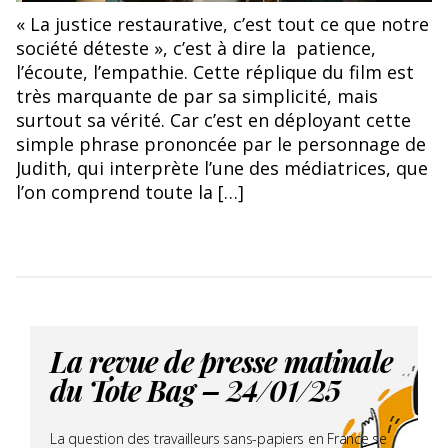
Affiche du film Je verrai toujours vos visages, 2023, Jeanne
« La justice restaurative, c’est tout ce que notre
Herry
société déteste », c’est à dire la patience,
l’écoute, l’empathie. Cette réplique du film est
très marquante de par sa simplicité, mais
surtout sa vérité. Car c’est en déployant cette
simple phrase prononcée par le personnage de
Judith, qui interprète l’une des médiatrices, que
l’on comprend toute la […]
La revue de presse matinale
du Tote Bag – 24/01/25
La question des travailleurs sans-papiers en France se