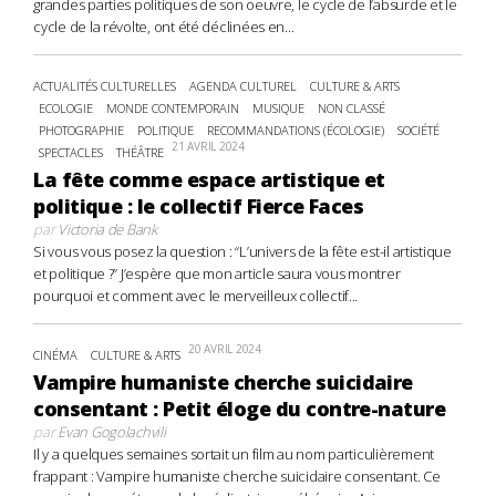
grandes parties politiques de son oeuvre, le cycle de l’absurde et le
cycle de la révolte, ont été déclinées en...
ACTUALITÉS CULTURELLES
AGENDA CULTUREL
CULTURE & ARTS
ECOLOGIE
MONDE CONTEMPORAIN
MUSIQUE
NON CLASSÉ
PHOTOGRAPHIE
POLITIQUE
RECOMMANDATIONS (ÉCOLOGIE)
SOCIÉTÉ
21 AVRIL 2024
SPECTACLES
THÉÂTRE
La fête comme espace artistique et
politique : le collectif Fierce Faces
par
Victoria de Bank
Si vous vous posez la question : “L’univers de la fête est-il artistique
et politique ?” J’espère que mon article saura vous montrer
pourquoi et comment avec le merveilleux collectif...
20 AVRIL 2024
CINÉMA
CULTURE & ARTS
Vampire humaniste cherche suicidaire
consentant : Petit éloge du contre-nature
par
Evan Gogolachvili
Il y a quelques semaines sortait un film au nom particulièrement
frappant : Vampire humaniste cherche suicidaire consentant. Ce