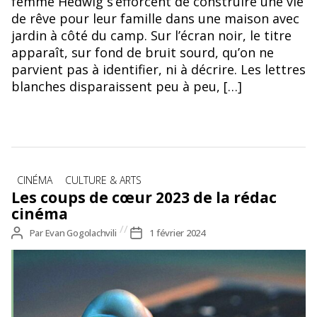
femme Hedwig s’efforcent de construire une vie
de rêve pour leur famille dans une maison avec
jardin à côté du camp. Sur l’écran noir, le titre
apparaît, sur fond de bruit sourd, qu’on ne
parvient pas à identifier, ni à décrire. Les lettres
blanches disparaissent peu à peu, […]
Catégories
CINÉMA
CULTURE & ARTS
Les coups de cœur 2023 de la rédac
cinéma
Auteur
Par
Evan Gogolachvili
Date
1 février 2024
de
de
l’article
l’article