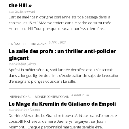
the Hill »
par
Solène Finet
L’artiste américain d’origine coréenne était de passage dans la
capitale les 15 et 16 Mars derniers dans le cadre de sa tournée
House on a Hill Tour, presque deux ans après sa dernière...
6 AVRIL 2024
CINÉMA
CULTURE & ARTS
La salle des profs : un thriller anti-policier
glaçant
par
Maëlle Ullmo
Après Un métier sérieux, sorti l’année dernière et qui s’inscrivait
dans la longue lignée des films d’école traitant le sujet de la vocation
d’enseignant, plongez-vous dans La salle...
4 AVRIL 2024
INTERNATIONAL
MONDE CONTEMPORAIN
Le Mage du Kremlin de Giuliano da Empoli
par
Mathieu Salami
Derrière Alexandre Le Grand se trouvait Aristote ; dans l’ombre de
Louis XIII, Richelieu ; derrière Daenerys Targaryen, ser Jorah
Mormont… Chaque personnalité marquante semble être...