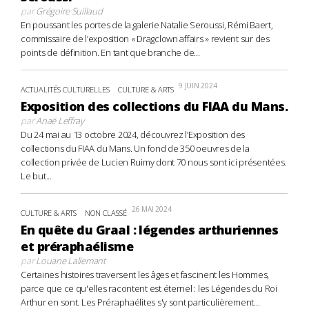
par
Grégoire Suillaud
En poussant les portes de la galerie Natalie Seroussi, Rémi Baert,
commissaire de l’exposition « Dragclown affairs » revient sur des
points de définition. En tant que branche de...
9 JUIN 2024
ACTUALITÉS CULTURELLES
CULTURE & ARTS
Exposition des collections du FIAA du Mans.
par
Anaë Leffray
Du 24 mai au 13 octobre 2024, découvrez l’Exposition des
collections du FIAA du Mans. Un fond de 350 oeuvres de la
collection privée de Lucien Ruimy dont 70 nous sont ici présentées.
Le but...
26 MAI 2024
CULTURE & ARTS
NON CLASSÉ
En quête du Graal : légendes arthuriennes
et préraphaélisme
par
Louane Lallemant
Certaines histoires traversent les âges et fascinent les Hommes,
parce que ce qu'elles racontent est éternel : les Légendes du Roi
Arthur en sont. Les Préraphaélites s'y sont particulièrement...