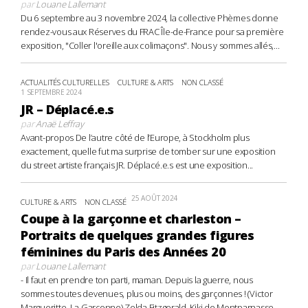
par
Louane Lallemant
Du 6 septembre au 3 novembre 2024, la collective Phèmes donne
rendez-vous aux Réserves du FRAC Île-de-France pour sa première
exposition, "Coller l'oreille aux colimaçons". Nous y sommes allés,...
ACTUALITÉS CULTURELLES
CULTURE & ARTS
NON CLASSÉ
1 SEPTEMBRE 2024
JR – Déplacé.e.s
par
Anaë Leffray
Avant-propos De l’autre côté de l’Europe, à Stockholm plus
exactement, quelle fut ma surprise de tomber sur une exposition
du street artiste français JR. Déplacé.e.s est une exposition...
25 AOÛT 2024
CULTURE & ARTS
NON CLASSÉ
Coupe à la garçonne et charleston –
Portraits de quelques grandes figures
féminines du Paris des Années 20
par
Louane Lallemant
- Il faut en prendre ton parti, maman. Depuis la guerre, nous
sommes toutes devenues, plus ou moins, des garçonnes ! (Victor
Margueritte, La Garçonne) Zelda Fitzgerald, Kiki de Montparnasse,...