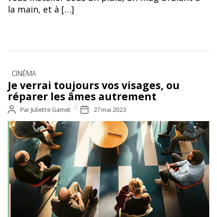
la main, et à […]
Catégories
CINÉMA
Je verrai toujours vos visages, ou
réparer les âmes autrement
Auteur
Par
Juliette Gamet
Date
27 mai 2023
de
de
l’article
l’article