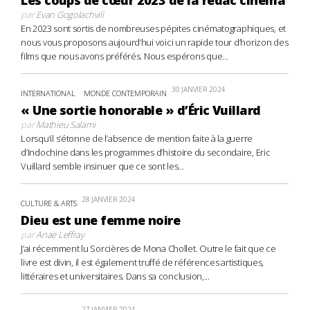
Les coups de cœur 2023 de la rédac cinéma
par
Evan Gogolachvili
En 2023 sont sortis de nombreuses pépites cinématographiques, et
nous vous proposons aujourd’hui voici un rapide tour d’horizon des
films que nous avons préférés. Nous espérons que...
30 JANVIER 2024
INTERNATIONAL
MONDE CONTEMPORAIN
« Une sortie honorable » d’Éric Vuillard
par
Mathieu Salami
Lorsqu’il s’étonne de l’absence de mention faite à la guerre
d’Indochine dans les programmes d’histoire du secondaire, Eric
Vuillard semble insinuer que ce sont les...
28 JANVIER 2024
CULTURE & ARTS
Dieu est une femme noire
par
Anaë Leffray
J’ai récemment lu Sorcières de Mona Chollet. Outre le fait que ce
livre est divin, il est également truffé de références artistiques,
littéraires et universitaires. Dans sa conclusion,...
27 JANVIER 2024