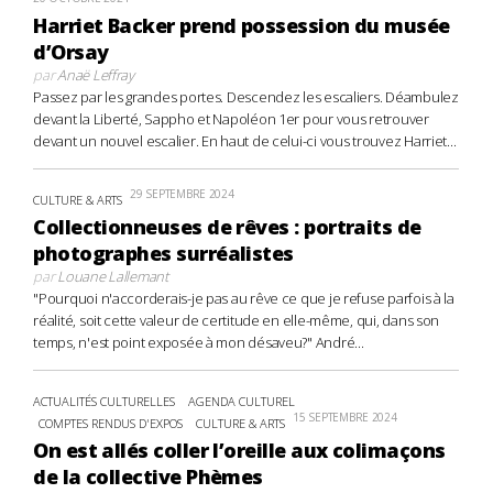
Harriet Backer prend possession du musée
d’Orsay
par
Anaë Leffray
Passez par les grandes portes. Descendez les escaliers. Déambulez
devant la Liberté, Sappho et Napoléon 1er pour vous retrouver
devant un nouvel escalier. En haut de celui-ci vous trouvez Harriet...
29 SEPTEMBRE 2024
CULTURE & ARTS
Collectionneuses de rêves : portraits de
photographes surréalistes
par
Louane Lallemant
"Pourquoi n'accorderais-je pas au rêve ce que je refuse parfois à la
réalité, soit cette valeur de certitude en elle-même, qui, dans son
temps, n'est point exposée à mon désaveu?" André...
ACTUALITÉS CULTURELLES
AGENDA CULTUREL
15 SEPTEMBRE 2024
COMPTES RENDUS D'EXPOS
CULTURE & ARTS
On est allés coller l’oreille aux colimaçons
de la collective Phèmes