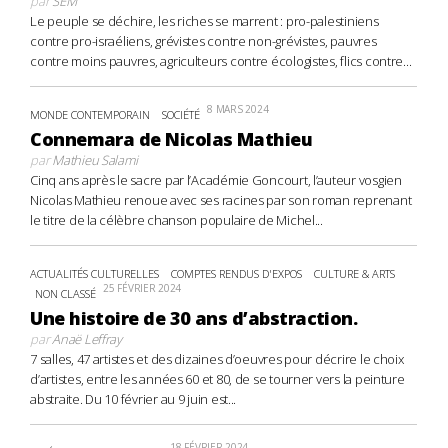
par
SEM
Le peuple se déchire, les riches se marrent : pro-palestiniens
contre pro-israéliens, grévistes contre non-grévistes, pauvres
contre moins pauvres, agriculteurs contre écologistes, flics contre...
8 MARS 2024
MONDE CONTEMPORAIN
SOCIÉTÉ
Connemara de Nicolas Mathieu
par
Mathieu Salami
Cinq ans après le sacre par l’Académie Goncourt, l’auteur vosgien
Nicolas Mathieu renoue avec ses racines par son roman reprenant
le titre de la célèbre chanson populaire de Michel...
ACTUALITÉS CULTURELLES
COMPTES RENDUS D'EXPOS
CULTURE & ARTS
25 FÉVRIER 2024
NON CLASSÉ
Une histoire de 30 ans d’abstraction.
par
Anaë Leffray
7 salles, 47 artistes et des dizaines d’oeuvres pour décrire le choix
d’artistes, entre les années 60 et 80, de se tourner vers la peinture
abstraite. Du 10 février au 9 juin est...
18 FÉVRIER 2024