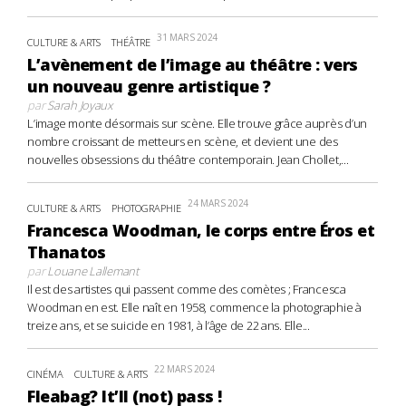
31 MARS 2024
CULTURE & ARTS
THÉÂTRE
L’avènement de l’image au théâtre : vers
un nouveau genre artistique ?
par
Sarah Joyaux
L’image monte désormais sur scène. Elle trouve grâce auprès d’un
nombre croissant de metteurs en scène, et devient une des
nouvelles obsessions du théâtre contemporain. Jean Chollet,...
24 MARS 2024
CULTURE & ARTS
PHOTOGRAPHIE
Francesca Woodman, le corps entre Éros et
Thanatos
par
Louane Lallemant
Il est des artistes qui passent comme des comètes ; Francesca
Woodman en est. Elle naît en 1958, commence la photographie à
treize ans, et se suicide en 1981, à l’âge de 22 ans. Elle...
22 MARS 2024
CINÉMA
CULTURE & ARTS
Fleabag? It’ll (not) pass !