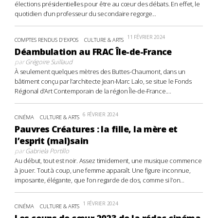
élections présidentielles pour être au cœur des débats. En effet, le
quotidien d’un professeur du secondaire regorge...
11 FÉVRIER 2024
COMPTES RENDUS D'EXPOS
CULTURE & ARTS
Déambulation au FRAC Île-de-France
par
Grégoire Suillaud
À seulement quelques mètres des Buttes-Chaumont, dans un
bâtiment conçu par l’architecte Jean-Marc Lalo, se situe le Fonds
Régional d’Art Contemporain de la région Île-de-France....
6 FÉVRIER 2024
CINÉMA
CULTURE & ARTS
Pauvres Créatures : la fille, la mère et
l’esprit (mal)sain
par
Gabriela Portillo
Au début, tout est noir. Assez timidement, une musique commence
à jouer. Tout à coup, une femme apparaît. Une figure inconnue,
imposante, élégante, que l’on regarde de dos, comme si l’on...
1 FÉVRIER 2024
CINÉMA
CULTURE & ARTS