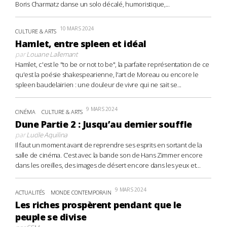
Boris Charmatz danse un solo décalé, humoristique,...
10 MARS 2024
CULTURE & ARTS
Hamlet, entre spleen et idéal
par
Louane Lallemant
Hamlet, c'est le "to be or not to be", la parfaite représentation de ce
qu'est la poésie shakespearienne, l'art de Moreau ou encore le
spleen baudelairien : une douleur de vivre qui ne sait se...
9 MARS 2024
CINÉMA
CULTURE & ARTS
Dune Partie 2 : Jusqu’au dernier souffle
par
Lucile Aquilina
Il faut un moment avant de reprendre ses esprits en sortant de la
salle de cinéma. C’est avec la bande son de Hans Zimmer encore
dans les oreilles, des images de désert encore dans les yeux et...
9 MARS 2024
ACTUALITÉS
MONDE CONTEMPORAIN
Les riches prospèrent pendant que le
peuple se divise