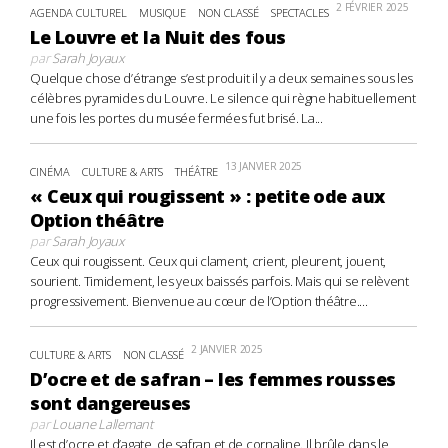
2 FÉVRIER 2025
AGENDA CULTUREL
MUSIQUE
NON CLASSÉ
SPECTACLES
Le Louvre et la Nuit des fous
par
Sarah Joyaux
Quelque chose d’étrange s’est produit il y a deux semaines sous les
célèbres pyramides du Louvre. Le silence qui règne habituellement
une fois les portes du musée fermées fut brisé. La...
13 JANVIER 2025
CINÉMA
CULTURE & ARTS
THÉÂTRE
« Ceux qui rougissent » : petite ode aux
Option théâtre
par
Sarah Joyaux
Ceux qui rougissent. Ceux qui clament, crient, pleurent, jouent,
sourient. Timidement, les yeux baissés parfois. Mais qui se relèvent
progressivement. Bienvenue au cœur de l’Option théâtre....
2 JANVIER 2025
CULTURE & ARTS
NON CLASSÉ
D’ocre et de safran – les femmes rousses
sont dangereuses
par
Louane Lallemant
Il est d’ocre et d’agate, de safran et de cornaline. Il brûle dans le