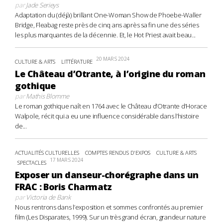
par
Jade Serieys
Adaptation du (déjà) brillant One-Woman Show de Phoebe-Waller
Bridge, Fleabag reste près de cinq ans après sa fin une des séries
les plus marquantes de la décennie. Et, le Hot Priest avait beau...
20 MARS 2024
CULTURE & ARTS
LITTÉRATURE
Le Château d’Otrante, à l’origine du roman
gothique
par
Mathis Blomme
Le roman gothique naît en 1764 avec le Château d’Otrante d’Horace
Walpole, récit qui a eu une influence considérable dans l’histoire
de...
ACTUALITÉS CULTURELLES
COMPTES RENDUS D'EXPOS
CULTURE & ARTS
17 MARS 2024
SPECTACLES
Exposer un danseur-chorégraphe dans un
FRAC : Boris Charmatz
par
Victoria de Bank
Nous rentrons dans l’exposition et sommes confrontés au premier
film (Les Disparates, 1999). Sur un très grand écran, grandeur nature