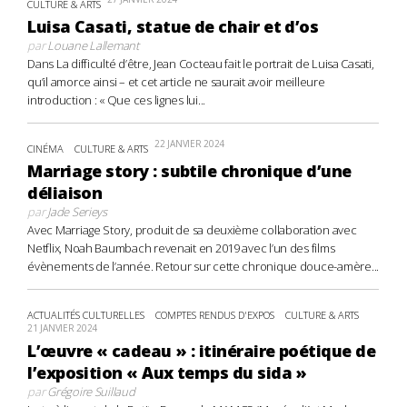
CULTURE & ARTS
Luisa Casati, statue de chair et d’os
par
Louane Lallemant
Dans La difficulté d’être, Jean Cocteau fait le portrait de Luisa Casati,
qu’il amorce ainsi – et cet article ne saurait avoir meilleure
introduction : « Que ces lignes lui...
22 JANVIER 2024
CINÉMA
CULTURE & ARTS
Marriage story : subtile chronique d’une
déliaison
par
Jade Serieys
Avec Marriage Story, produit de sa deuxième collaboration avec
Netflix, Noah Baumbach revenait en 2019 avec l’un des films
évènements de l’année. Retour sur cette chronique douce-amère...
ACTUALITÉS CULTURELLES
COMPTES RENDUS D'EXPOS
CULTURE & ARTS
21 JANVIER 2024
L’œuvre « cadeau » : itinéraire poétique de
l’exposition « Aux temps du sida »
par
Grégoire Suillaud