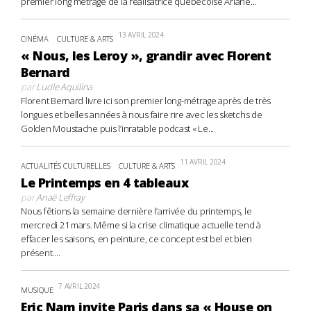
premier long métrage de la réalisatrice québécoise Ariane...
13 AVRIL 2024
CINÉMA
CULTURE & ARTS
« Nous, les Leroy », grandir avec Florent
Bernard
par
Lucile Aquilina
Florent Bernard livre ici son premier long-métrage après de très
longues et belles années à nous faire rire avec les sketchs de
Golden Moustache puis l’inratable podcast « Le...
11 AVRIL 2024
ACTUALITÉS CULTURELLES
CULTURE & ARTS
Le Printemps en 4 tableaux
par
Anaë Leffray
Nous fêtions la semaine dernière l’arrivée du printemps, le
mercredi 21 mars. Même si la crise climatique actuelle tend à
effacer les saisons, en peinture, ce concept est bel et bien
présent....
7 AVRIL 2024
MUSIQUE
Eric Nam invite Paris dans sa « House on