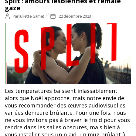
Split : amours lesbiennes et female
gaze
Auteur
Par
Juliette Gamet
Date
22 décembre 2023
de
de
l’article
l’article
Les températures baissent inlassablement
alors que Noël approche, mais notre envie de
vous recommander des œuvres audiovisuelles
variées demeure brûlante. Pour une fois, nous
ne vous invitons pas à braver le froid pour vous
rendre dans les salles obscures, mais bien à
vous installer sous un plaid, un mug brûlant à