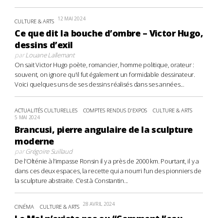
12 MAI 2024
CULTURE & ARTS
Ce que dit la bouche d’ombre – Victor Hugo,
dessins d’exil
par
Louane Lallemant
On sait Victor Hugo poète, romancier, homme politique, orateur :
souvent, on ignore qu'il fut également un formidable dessinateur.
Voici quelques uns de ses dessins réalisés dans ses années...
ACTUALITÉS CULTURELLES
COMPTES RENDUS D'EXPOS
CULTURE & ARTS
5 MAI 2024
Brancusi, pierre angulaire de la sculpture
moderne
par
Grégoire Suillaud
De l’Olténie à l’impasse Ronsin il y a près de 2000 km. Pourtant, il y a
dans ces deux espaces, la recette qui a nourri l’un des pionniers de
la sculpture abstraite. C’est à Constantin...
28 AVRIL 2024
CINÉMA
CULTURE & ARTS