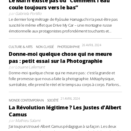
Le Mal n’existe pas ou “Comment l’eau
coule toujours vers le bas”
par
Gabriela Portillo
Le dernier long métrage de Ryûsuke Hamaguchi n’a peut-être pas
suscité le même effet que Drive My Car – une montagne russe
émotionnelle aux protagonistes profondément touchants et...
26 AVRIL 2024
CULTURE & ARTS
NON CLASSÉ
PHOTOGRAPHIE
Donne-moi quelque chose qui ne meure
pas : petit essai sur la Photographie
par
Louane Lallemant
Donne-moi quelque chose qui ne meure pas : c'est la grande et
folle promesse que nous a faite la photographie. Métaphysique,
surréaliste, elle prend le réel et le temps au corps à corps. Parlons...
21 AVRIL 2024
MONDE CONTEMPORAIN
SOCIÉTÉ
La Révolution légitime ? Les Justes d’Albert
Camus
par
Mathieu Salami
J’ai toujours trouvé Albert Camus pédagogue à sa façon. Les deux