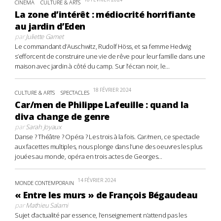
CINÉMA
CULTURE & ARTS
La zone d’intérêt : médiocrité horrifiante
au jardin d’Eden
par
Juliette Gamet
Le commandant d’Auschwitz, Rudolf Höss, et sa femme Hedwig
s’efforcent de construire une vie de rêve pour leur famille dans une
maison avec jardin à côté du camp. Sur l’écran noir, le...
18 FÉVRIER 2024
CULTURE & ARTS
SPECTACLES
Car/men de Philippe Lafeuille : quand la
diva change de genre
par
Sarah Joyaux
Danse ? Théâtre ? Opéra ? Les trois à la fois. Car/men, ce spectacle
aux facettes multiples, nous plonge dans l’une des oeuvres les plus
jouées au monde, opéra en trois actes de Georges...
14 FÉVRIER 2024
MONDE CONTEMPORAIN
« Entre les murs » de François Bégaudeau
par
Mathieu Salami
Sujet d’actualité par essence, l’enseignement n’attend pas les