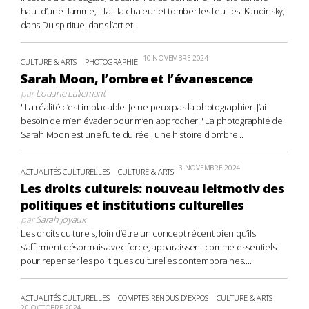
haut d’une flamme, il fait la chaleur et tomber les feuilles. Kandinsky,
dans Du spirituel dans l’art et...
10 NOVEMBRE 2024
CULTURE & ARTS
PHOTOGRAPHIE
Sarah Moon, l’ombre et l’évanescence
par
Louane Lallemant
"La réalité c’est implacable. Je ne peux pas la photographier. J’ai
besoin de m’en évader pour m’en approcher." La photographie de
Sarah Moon est une fuite du réel, une histoire d'ombre...
3 NOVEMBRE 2024
ACTUALITÉS CULTURELLES
CULTURE & ARTS
Les droits culturels: nouveau leitmotiv des
politiques et institutions culturelles
par
Sarah Joyaux
Les droits culturels, loin d’être un concept récent bien qu’ils
s’affirment désormais avec force, apparaissent comme essentiels
pour repenser les politiques culturelles contemporaines....
ACTUALITÉS CULTURELLES
COMPTES RENDUS D'EXPOS
CULTURE & ARTS
20 OCTOBRE 2024