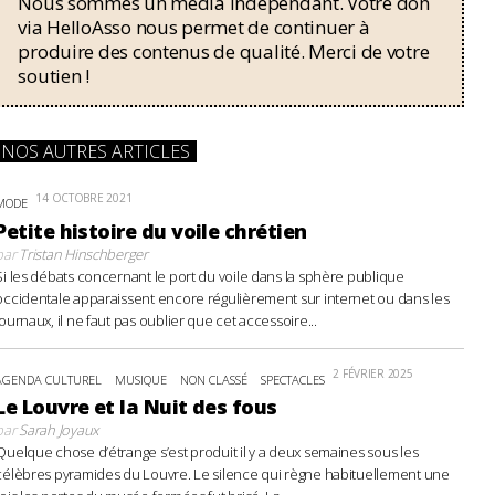
Nous sommes un média indépendant. Votre don
via HelloAsso nous permet de continuer à
produire des contenus de qualité. Merci de votre
soutien !
NOS AUTRES ARTICLES
14 OCTOBRE 2021
MODE
Petite histoire du voile chrétien
par
Tristan Hinschberger
Si les débats concernant le port du voile dans la sphère publique
occidentale apparaissent encore régulièrement sur internet ou dans les
journaux, il ne faut pas oublier que cet accessoire...
2 FÉVRIER 2025
AGENDA CULTUREL
MUSIQUE
NON CLASSÉ
SPECTACLES
Le Louvre et la Nuit des fous
par
Sarah Joyaux
Quelque chose d’étrange s’est produit il y a deux semaines sous les
célèbres pyramides du Louvre. Le silence qui règne habituellement une