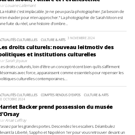
par
Louane Lallemant
"La réalité c’est implacable. Je ne peux pas la photographier. J’ai besoin de
m’en évader pour m’en approcher." La photographie de Sarah Moon est
une fuite du réel, une histoire d'ombre...
3 NOVEMBRE 2024
ACTUALITÉS CULTURELLES
CULTURE & ARTS
Les droits culturels: nouveau leitmotiv des
politiques et institutions culturelles
par
Sarah Joyaux
Les droits culturels, loin d’être un concept récent bien qu’ils s’affirment
désormais avec force, apparaissent comme essentiels pour repenser les
politiques culturelles contemporaines....
ACTUALITÉS CULTURELLES
COMPTES RENDUS D'EXPOS
CULTURE & ARTS
20 OCTOBRE 2024
Harriet Backer prend possession du musée
d’Orsay
par
Anaë Leffray
Passez par les grandes portes. Descendez les escaliers. Déambulez
devant la Liberté, Sappho et Napoléon 1er pour vous retrouver devant un