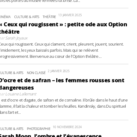
fois les portes du musée fermées fut brisé. La...
13 JANVIER 2025
CINÉMA
CULTURE & ARTS
THÉÂTRE
« Ceux qui rougissent » : petite ode aux Option
théâtre
par
Sarah Joyaux
Ceux qui rougissent. Ceux qui clament, crient, pleurent, jouent, sourient.
Timidement, les yeux baissés parfois. Mais qui se relèvent
progressivement. Bienvenue au cœur de l’Option théâtre....
2 JANVIER 2025
CULTURE & ARTS
NON CLASSÉ
D’ocre et de safran – les femmes rousses sont
dangereuses
par
Louane Lallemant
Il est d’ocre et d’agate, de safran et de cornaline. Il brûle dans le haut d’une
flamme, il fait la chaleur et tomber les feuilles. Kandinsky, dans Du spirituel
ans l’art et...
10 NOVEMBRE 2024
CULTURE & ARTS
PHOTOGRAPHIE
Sarah Moon, l’ombre et l’évanescence