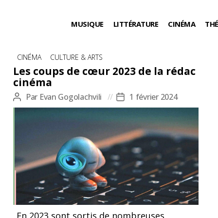
MUSIQUE
LITTÉRATURE
CINÉMA
TH
Catégories
CINÉMA
CULTURE & ARTS
Les coups de cœur 2023 de la rédac
cinéma
Par
Evan Gogolachvili
1 février 2024
Auteur
Date
de
de
l’article
l’article
En 2023 sont sortis de nombreuses