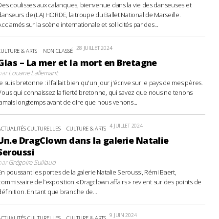
Des coulisses aux calanques, bienvenue dans la vie des danseuses et
danseurs de (LA) HORDE, la troupe du Ballet National de Marseille.
Acclamés sur la scène internationale et sollicités par des...
28 JUILLET 2024
CULTURE & ARTS
NON CLASSÉ
Glas – La mer et la mort en Bretagne
par
Louane Lallemant
Je suis bretonne : il fallait bien qu'un jour j'écrive sur le pays de mes pères.
Vous qui connaissez la fierté bretonne, qui savez que nous ne tenons
jamais longtemps avant de dire que nous venons...
4 JUILLET 2024
ACTUALITÉS CULTURELLES
CULTURE & ARTS
Un.e DragClown dans la galerie Natalie
Seroussi
par
Grégoire Suillaud
En poussant les portes de la galerie Natalie Seroussi, Rémi Baert,
commissaire de l’exposition « Dragclown affairs » revient sur des points de
définition. En tant que branche de...
9 JUIN 2024
ACTUALITÉS CULTURELLES
CULTURE & ARTS