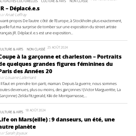
ACTUALITÉS CULTURELLES
CULTURE & ARTS
NON CLASSÉ
JR – Déplacé.e.s
par
Anaë Leffray
Avant-propos De l’autre côté de l’Europe, à Stockholm plus exactement,
quelle fut ma surprise de tomber sur une exposition du street artiste
français JR. Déplacé.e.s est une exposition...
25 AOÛT 2024
CULTURE & ARTS
NON CLASSÉ
Coupe à la garçonne et charleston – Portraits
de quelques grandes figures féminines du
Paris des Années 20
par
Louane Lallemant
- Il faut en prendre ton parti, maman. Depuis la guerre, nous sommes
toutes devenues, plus ou moins, des garçonnes ! (Victor Margueritte, La
Garçonne) Zelda Fitzgerald, Kiki de Montparnasse,...
18 AOÛT 2024
CULTURE & ARTS
Life on Mars(eille) : 9 danseurs, un été, une
autre planète
par
Sarah Joyaux