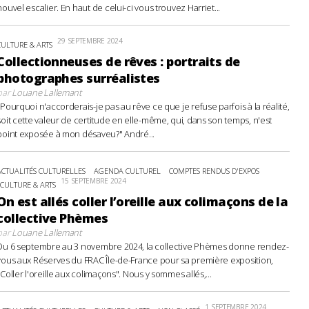
nouvel escalier. En haut de celui-ci vous trouvez Harriet...
29 SEPTEMBRE 2024
CULTURE & ARTS
Collectionneuses de rêves : portraits de
photographes surréalistes
par
Louane Lallemant
"Pourquoi n'accorderais-je pas au rêve ce que je refuse parfois à la réalité,
soit cette valeur de certitude en elle-même, qui, dans son temps, n'est
point exposée à mon désaveu?" André...
ACTUALITÉS CULTURELLES
AGENDA CULTUREL
COMPTES RENDUS D'EXPOS
15 SEPTEMBRE 2024
CULTURE & ARTS
On est allés coller l’oreille aux colimaçons de la
collective Phèmes
par
Louane Lallemant
Du 6 septembre au 3 novembre 2024, la collective Phèmes donne rendez-
vous aux Réserves du FRAC Île-de-France pour sa première exposition,
"Coller l'oreille aux colimaçons". Nous y sommes allés,...
1 SEPTEMBRE 2024