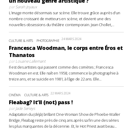
un nouveau genre artistique ?
par
Sarah Joyaux
L’image monte désormais sur scène. Elle trouve grâce auprès d’un
nombre croissant de metteurs en scène, et devient une des
nouvelles obsessions du théâtre contemporain. Jean Chollet,...
24 MARS 2024
CULTURE & ARTS
PHOTOGRAPHIE
Francesca Woodman, le corps entre Éros et
Thanatos
par
Louane Lallemant
Il est des artistes qui passent comme des comètes ; Francesca
Woodman en est. Elle naît en 1958, commence la photographie à
treize ans, et se suicide en 1981, à l’âge de 22 ans. Elle...
22 MARS 2024
CINÉMA
CULTURE & ARTS
Fleabag? It’ll (not) pass !
par
Jade Serieys
Adaptation du (déjà) brillant One-Woman Show de Phoebe-Waller
Bridge, Fleabag reste près de cinq ans après sa fin une des séries
les plus marquantes de la décennie. Et, le Hot Priest avait beau...