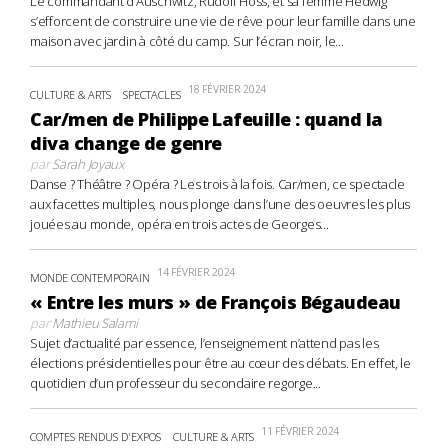
Le commandant d’Auschwitz, Rudolf Höss, et sa femme Hedwig
s’efforcent de construire une vie de rêve pour leur famille dans une
maison avec jardin à côté du camp. Sur l’écran noir, le...
18 FÉVRIER 2024
CULTURE & ARTS
SPECTACLES
Car/men de Philippe Lafeuille : quand la
diva change de genre
par
Sarah Joyaux
Danse ? Théâtre ? Opéra ? Les trois à la fois. Car/men, ce spectacle
aux facettes multiples, nous plonge dans l’une des oeuvres les plus
jouées au monde, opéra en trois actes de Georges...
14 FÉVRIER 2024
MONDE CONTEMPORAIN
« Entre les murs » de François Bégaudeau
par
Mathieu Salami
Sujet d’actualité par essence, l’enseignement n’attend pas les
élections présidentielles pour être au cœur des débats. En effet, le
quotidien d’un professeur du secondaire regorge...
11 FÉVRIER 2024
COMPTES RENDUS D'EXPOS
CULTURE & ARTS