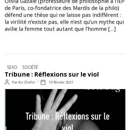
Olivia Gazalé (professeure de philosophie à l’IEP
de Paris, co-fondatrice des Mardis de la philo)
défend une thèse qui ne laisse pas indifférent :
la virilité n’existe pas, elle n’est qu’un mythe qui
avilie la femme tout autant que l’homme […]
Catégories
SEXO
SOCIÉTÉ
Tribune : Réflexions sur le viol
Auteur
Par
Ito Choho
Date
10 février 2021
de
de
l’article
l’article