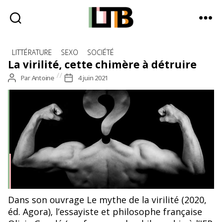
Le
Catégories
Tote
LITTÉRATURE
SEXO
SOCIÉTÉ
Bag
La virilité, cette chimère à détruire
-
Auteur
Par
Antoine
Date
4 juin 2021
Média
de
de
d'information
l’article
l’article
quotidienne
Dans son ouvrage Le mythe de la virilité (2020,
éd. Agora), l’essayiste et philosophe française