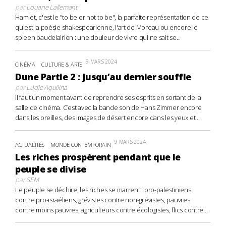
par
Louane Lallemant
Hamlet, c'est le "to be or not to be", la parfaite représentation de ce
qu'est la poésie shakespearienne, l'art de Moreau ou encore le
spleen baudelairien : une douleur de vivre qui ne sait se...
9 MARS 2024
CINÉMA
CULTURE & ARTS
Dune Partie 2 : Jusqu’au dernier souffle
par
Lucile Aquilina
Il faut un moment avant de reprendre ses esprits en sortant de la
salle de cinéma. C’est avec la bande son de Hans Zimmer encore
dans les oreilles, des images de désert encore dans les yeux et...
9 MARS 2024
ACTUALITÉS
MONDE CONTEMPORAIN
Les riches prospèrent pendant que le
peuple se divise
par
SEM
Le peuple se déchire, les riches se marrent : pro-palestiniens
contre pro-israéliens, grévistes contre non-grévistes, pauvres
contre moins pauvres, agriculteurs contre écologistes, flics contre...