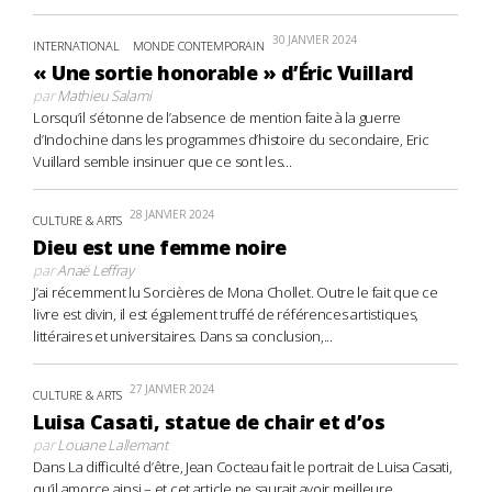
30 JANVIER 2024
INTERNATIONAL
MONDE CONTEMPORAIN
« Une sortie honorable » d’Éric Vuillard
par
Mathieu Salami
Lorsqu’il s’étonne de l’absence de mention faite à la guerre
d’Indochine dans les programmes d’histoire du secondaire, Eric
Vuillard semble insinuer que ce sont les...
28 JANVIER 2024
CULTURE & ARTS
Dieu est une femme noire
par
Anaë Leffray
J’ai récemment lu Sorcières de Mona Chollet. Outre le fait que ce
livre est divin, il est également truffé de références artistiques,
littéraires et universitaires. Dans sa conclusion,...
27 JANVIER 2024
CULTURE & ARTS
Luisa Casati, statue de chair et d’os
par
Louane Lallemant
Dans La difficulté d’être, Jean Cocteau fait le portrait de Luisa Casati,
qu’il amorce ainsi – et cet article ne saurait avoir meilleure