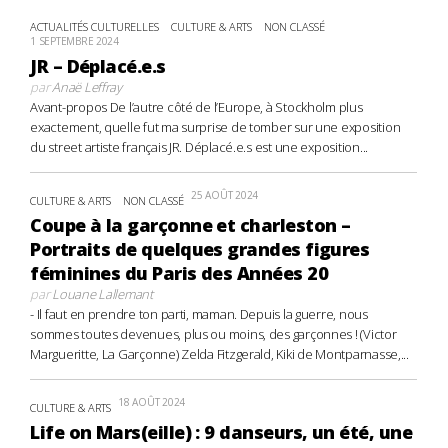
ACTUALITÉS CULTURELLES
CULTURE & ARTS
NON CLASSÉ
1 SEPTEMBRE 2024
JR – Déplacé.e.s
par
Anaë Leffray
Avant-propos De l’autre côté de l’Europe, à Stockholm plus
exactement, quelle fut ma surprise de tomber sur une exposition
du street artiste français JR. Déplacé.e.s est une exposition...
25 AOÛT 2024
CULTURE & ARTS
NON CLASSÉ
Coupe à la garçonne et charleston –
Portraits de quelques grandes figures
féminines du Paris des Années 20
par
Louane Lallemant
- Il faut en prendre ton parti, maman. Depuis la guerre, nous
sommes toutes devenues, plus ou moins, des garçonnes ! (Victor
Margueritte, La Garçonne) Zelda Fitzgerald, Kiki de Montparnasse,...
18 AOÛT 2024
CULTURE & ARTS
Life on Mars(eille) : 9 danseurs, un été, une