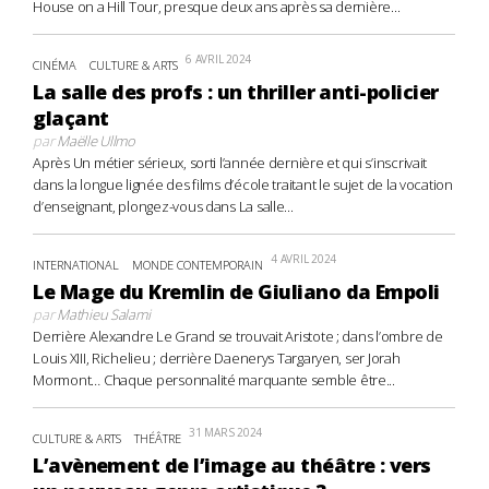
House on a Hill Tour, presque deux ans après sa dernière...
6 AVRIL 2024
CINÉMA
CULTURE & ARTS
La salle des profs : un thriller anti-policier
glaçant
par
Maëlle Ullmo
Après Un métier sérieux, sorti l’année dernière et qui s’inscrivait
dans la longue lignée des films d’école traitant le sujet de la vocation
d’enseignant, plongez-vous dans La salle...
4 AVRIL 2024
INTERNATIONAL
MONDE CONTEMPORAIN
Le Mage du Kremlin de Giuliano da Empoli
par
Mathieu Salami
Derrière Alexandre Le Grand se trouvait Aristote ; dans l’ombre de
Louis XIII, Richelieu ; derrière Daenerys Targaryen, ser Jorah
Mormont… Chaque personnalité marquante semble être...
31 MARS 2024
CULTURE & ARTS
THÉÂTRE
L’avènement de l’image au théâtre : vers