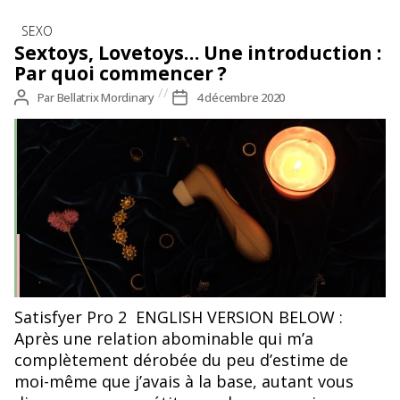
Catégories
SEXO
Sextoys, Lovetoys… Une introduction :
Par quoi commencer ?
Auteur
Par
Bellatrix Mordinary
Date
4 décembre 2020
de
de
l’article
l’article
Satisfyer Pro 2 ENGLISH VERSION BELOW :
Après une relation abominable qui m’a
complètement dérobée du peu d’estime de
moi-même que j’avais à la base, autant vous