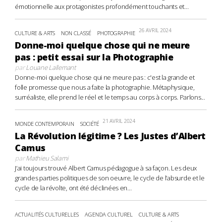
émotionnelle aux protagonistes profondément touchants et...
26 AVRIL 2024
CULTURE & ARTS
NON CLASSÉ
PHOTOGRAPHIE
Donne-moi quelque chose qui ne meure
pas : petit essai sur la Photographie
par
Louane Lallemant
Donne-moi quelque chose qui ne meure pas : c'est la grande et
folle promesse que nous a faite la photographie. Métaphysique,
surréaliste, elle prend le réel et le temps au corps à corps. Parlons...
21 AVRIL 2024
MONDE CONTEMPORAIN
SOCIÉTÉ
La Révolution légitime ? Les Justes d’Albert
Camus
par
Mathieu Salami
J’ai toujours trouvé Albert Camus pédagogue à sa façon. Les deux
grandes parties politiques de son oeuvre, le cycle de l’absurde et le
cycle de la révolte, ont été déclinées en...
ACTUALITÉS CULTURELLES
AGENDA CULTUREL
CULTURE & ARTS