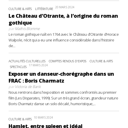
20 MARS 2024
CULTURE & ARTS
LITTÉRATURE
Le Château d’Otrante, à l’origine du roman
gothique
par
Mathis Blomme
Le roman gothique naît en 1764 avec le Château d’Otrante d’Horace
Walpole, récit qui a eu une influence considérable dans l’histoire
de...
ACTUALITÉS CULTURELLES
COMPTES RENDUS D'EXPOS
CULTURE & ARTS
17 MARS 2024
SPECTACLES
Exposer un danseur-chorégraphe dans un
FRAC : Boris Charmatz
par
Victoria de Bank
Nous rentrons dans l’exposition et sommes confrontés au premier
film (Les Disparates, 1999). Sur un très grand écran, grandeur nature
Boris Charmatz danse un solo décalé, humoristique,...
10 MARS 2024
CULTURE & ARTS
Hamlet, entre spleen et idéal