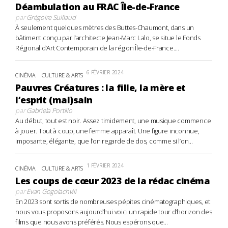
Déambulation au FRAC Île-de-France
par
Grégoire Suillaud
À seulement quelques mètres des Buttes-Chaumont, dans un
bâtiment conçu par l’architecte Jean-Marc Lalo, se situe le Fonds
Régional d’Art Contemporain de la région Île-de-France....
6 FÉVRIER 2024
CINÉMA
CULTURE & ARTS
Pauvres Créatures : la fille, la mère et
l’esprit (mal)sain
par
Gabriela Portillo
Au début, tout est noir. Assez timidement, une musique commence
à jouer. Tout à coup, une femme apparaît. Une figure inconnue,
imposante, élégante, que l’on regarde de dos, comme si l’on...
1 FÉVRIER 2024
CINÉMA
CULTURE & ARTS
Les coups de cœur 2023 de la rédac cinéma
par
Evan Gogolachvili
En 2023 sont sortis de nombreuses pépites cinématographiques, et
nous vous proposons aujourd’hui voici un rapide tour d’horizon des
films que nous avons préférés. Nous espérons que...