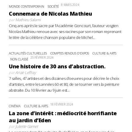
8 MARS 2024
MONDE CONTEMPORAIN
SOCIÉTÉ
Connemara de Nicolas Mathieu
par
Mathieu Salami
Cinq ans après le sacre par l’Académie Goncourt, l’auteur vosgien
Nicolas Mathieu renoue avec ses racines par son roman reprenant
le titre de la célèbre chanson populaire de Michel...
ACTUALITÉS CULTURELLES
COMPTES RENDUS D'EXPOS
CULTURE & ARTS
25 FÉVRIER 2024
NON CLASSÉ
Une histoire de 30 ans d’abstraction.
par
Anaë Leffray
7 salles, 47 artistes et des dizaines d’oeuvres pour décrire le choix
d’artistes, entre les années 60 et 80, de se tourner vers la peinture
abstraite. Du 10 février au 9 juin est...
18 FÉVRIER 2024
CINÉMA
CULTURE & ARTS
La zone d’intérêt : médiocrité horrifiante
au jardin d’Eden
par
Juliette Gamet