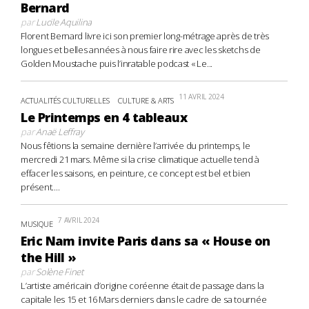
Bernard
par
Lucile Aquilina
Florent Bernard livre ici son premier long-métrage après de très
longues et belles années à nous faire rire avec les sketchs de
Golden Moustache puis l’inratable podcast « Le...
11 AVRIL 2024
ACTUALITÉS CULTURELLES
CULTURE & ARTS
Le Printemps en 4 tableaux
par
Anaë Leffray
Nous fêtions la semaine dernière l’arrivée du printemps, le
mercredi 21 mars. Même si la crise climatique actuelle tend à
effacer les saisons, en peinture, ce concept est bel et bien
présent....
7 AVRIL 2024
MUSIQUE
Eric Nam invite Paris dans sa « House on
the Hill »
par
Solène Finet
L’artiste américain d’origine coréenne était de passage dans la
capitale les 15 et 16 Mars derniers dans le cadre de sa tournée