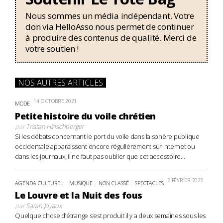
Nous sommes un média indépendant. Votre
don via HelloAsso nous permet de continuer
à produire des contenus de qualité. Merci de
votre soutien !
NOS AUTRES ARTICLES
14 OCTOBRE 2021
MODE
Petite histoire du voile chrétien
par
Tristan Hinschberger
Si les débats concernant le port du voile dans la sphère publique
occidentale apparaissent encore régulièrement sur internet ou
dans les journaux, il ne faut pas oublier que cet accessoire...
2 FÉVRIER 2025
AGENDA CULTUREL
MUSIQUE
NON CLASSÉ
SPECTACLES
Le Louvre et la Nuit des fous
par
Sarah Joyaux
Quelque chose d’étrange s’est produit il y a deux semaines sous les