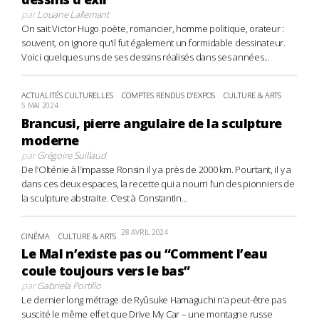
par
Louane Lallemant
On sait Victor Hugo poète, romancier, homme politique, orateur :
souvent, on ignore qu'il fut également un formidable dessinateur.
Voici quelques uns de ses dessins réalisés dans ses années...
ACTUALITÉS CULTURELLES
COMPTES RENDUS D'EXPOS
CULTURE & ARTS
5 MAI 2024
Brancusi, pierre angulaire de la sculpture
moderne
par
Grégoire Suillaud
De l’Olténie à l’impasse Ronsin il y a près de 2000 km. Pourtant, il y a
dans ces deux espaces, la recette qui a nourri l’un des pionniers de
la sculpture abstraite. C’est à Constantin...
28 AVRIL 2024
CINÉMA
CULTURE & ARTS
Le Mal n’existe pas ou “Comment l’eau
coule toujours vers le bas”
par
Gabriela Portillo
Le dernier long métrage de Ryûsuke Hamaguchi n’a peut-être pas
suscité le même effet que Drive My Car – une montagne russe