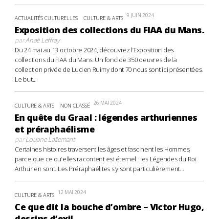
9 JUIN 2024
ACTUALITÉS CULTURELLES
CULTURE & ARTS
Exposition des collections du FIAA du Mans.
par
Anaë Leffray
Du 24 mai au 13 octobre 2024, découvrez l’Exposition des
collections du FIAA du Mans. Un fond de 350 oeuvres de la
collection privée de Lucien Ruimy dont 70 nous sont ici présentées.
Le but...
26 MAI 2024
CULTURE & ARTS
NON CLASSÉ
En quête du Graal : légendes arthuriennes
et préraphaélisme
par
Louane Lallemant
Certaines histoires traversent les âges et fascinent les Hommes,
parce que ce qu'elles racontent est éternel : les Légendes du Roi
Arthur en sont. Les Préraphaélites s'y sont particulièrement...
12 MAI 2024
CULTURE & ARTS
Ce que dit la bouche d’ombre – Victor Hugo,
dessins d’exil