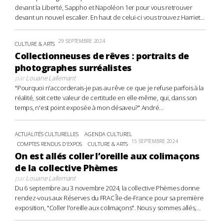
devant la Liberté, Sappho et Napoléon 1er pour vous retrouver
devant un nouvel escalier. En haut de celui-ci vous trouvez Harriet...
29 SEPTEMBRE 2024
CULTURE & ARTS
Collectionneuses de rêves : portraits de
photographes surréalistes
par
Louane Lallemant
"Pourquoi n'accorderais-je pas au rêve ce que je refuse parfois à la
réalité, soit cette valeur de certitude en elle-même, qui, dans son
temps, n'est point exposée à mon désaveu?" André...
ACTUALITÉS CULTURELLES
AGENDA CULTUREL
15 SEPTEMBRE 2024
COMPTES RENDUS D'EXPOS
CULTURE & ARTS
On est allés coller l’oreille aux colimaçons
de la collective Phèmes
par
Louane Lallemant
Du 6 septembre au 3 novembre 2024, la collective Phèmes donne
rendez-vous aux Réserves du FRAC Île-de-France pour sa première
exposition, "Coller l'oreille aux colimaçons". Nous y sommes allés,...