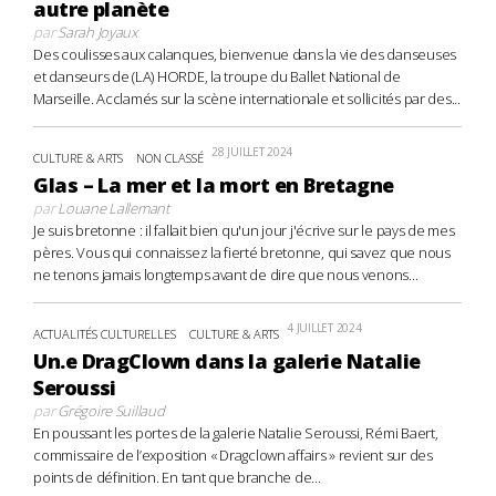
autre planète
par
Sarah Joyaux
Des coulisses aux calanques, bienvenue dans la vie des danseuses
et danseurs de (LA) HORDE, la troupe du Ballet National de
Marseille. Acclamés sur la scène internationale et sollicités par des...
28 JUILLET 2024
CULTURE & ARTS
NON CLASSÉ
Glas – La mer et la mort en Bretagne
par
Louane Lallemant
Je suis bretonne : il fallait bien qu'un jour j'écrive sur le pays de mes
pères. Vous qui connaissez la fierté bretonne, qui savez que nous
ne tenons jamais longtemps avant de dire que nous venons...
4 JUILLET 2024
ACTUALITÉS CULTURELLES
CULTURE & ARTS
Un.e DragClown dans la galerie Natalie
Seroussi
par
Grégoire Suillaud
En poussant les portes de la galerie Natalie Seroussi, Rémi Baert,
commissaire de l’exposition « Dragclown affairs » revient sur des
points de définition. En tant que branche de...