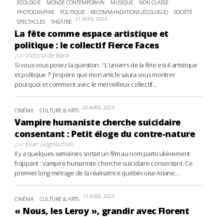
ECOLOGIE
MONDE CONTEMPORAIN
MUSIQUE
NON CLASSÉ
PHOTOGRAPHIE
POLITIQUE
RECOMMANDATIONS (ÉCOLOGIE)
SOCIÉTÉ
21 AVRIL 2024
SPECTACLES
THÉÂTRE
La fête comme espace artistique et
politique : le collectif Fierce Faces
par
Victoria de Bank
Si vous vous posez la question : “L’univers de la fête est-il artistique
et politique ?” J’espère que mon article saura vous montrer
pourquoi et comment avec le merveilleux collectif...
20 AVRIL 2024
CINÉMA
CULTURE & ARTS
Vampire humaniste cherche suicidaire
consentant : Petit éloge du contre-nature
par
Evan Gogolachvili
Il y a quelques semaines sortait un film au nom particulièrement
frappant : Vampire humaniste cherche suicidaire consentant. Ce
premier long métrage de la réalisatrice québécoise Ariane...
13 AVRIL 2024
CINÉMA
CULTURE & ARTS
« Nous, les Leroy », grandir avec Florent