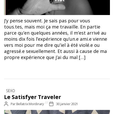
J’y pense souvent. Je sais pas pour vous
tous.tes, mais moi ça me travaille. En partie
parce qu’en quelques années, il m’est arrivé au
moins dix fois l’expérience qu’un.e ami.e vienne
vers moi pour me dire qu’iel à été violé.e ou
agressé.e sexuellement. Et aussi à cause de ma
propre expérience que j’ai du mal […]
Catégories
SEXO
Le Satisfyer Traveler
Auteur
Par
Bellatrix Mordinary
Date
30 janvier 2021
de
de