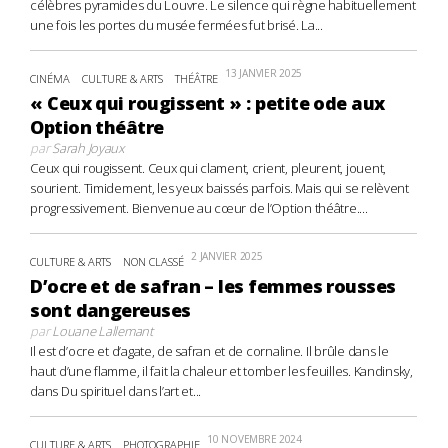
célèbres pyramides du Louvre. Le silence qui règne habituellement
une fois les portes du musée fermées fut brisé. La...
13 JANVIER 2025
CINÉMA
CULTURE & ARTS
THÉÂTRE
« Ceux qui rougissent » : petite ode aux
Option théâtre
par
Sarah Joyaux
Ceux qui rougissent. Ceux qui clament, crient, pleurent, jouent,
sourient. Timidement, les yeux baissés parfois. Mais qui se relèvent
progressivement. Bienvenue au cœur de l’Option théâtre....
2 JANVIER 2025
CULTURE & ARTS
NON CLASSÉ
D’ocre et de safran – les femmes rousses
sont dangereuses
par
Louane Lallemant
Il est d’ocre et d’agate, de safran et de cornaline. Il brûle dans le
haut d’une flamme, il fait la chaleur et tomber les feuilles. Kandinsky,
dans Du spirituel dans l’art et...
10 NOVEMBRE 2024
CULTURE & ARTS
PHOTOGRAPHIE