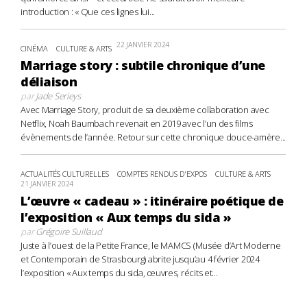
introduction : « Que ces lignes lui...
22 JANVIER 2024
CINÉMA
CULTURE & ARTS
Marriage story : subtile chronique d’une
déliaison
par
Jade Serieys
Avec Marriage Story, produit de sa deuxième collaboration avec
Netflix, Noah Baumbach revenait en 2019 avec l’un des films
évènements de l’année. Retour sur cette chronique douce-amère...
ACTUALITÉS CULTURELLES
COMPTES RENDUS D'EXPOS
CULTURE & ARTS
21 JANVIER 2024
L’œuvre « cadeau » : itinéraire poétique de
l’exposition « Aux temps du sida »
par
Grégoire Suillaud
Juste à l’ouest de la Petite France, le MAMCS (Musée d’Art Moderne
et Contemporain de Strasbourg) abrite jusqu’au 4 février 2024
l’exposition « Aux temps du sida, œuvres, récits et...