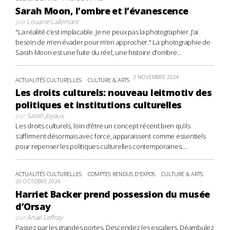
Sarah Moon, l’ombre et l’évanescence
par
Louane Lallemant
"La réalité c’est implacable. Je ne peux pas la photographier. J’ai
besoin de m’en évader pour m’en approcher." La photographie de
Sarah Moon est une fuite du réel, une histoire d'ombre...
3 NOVEMBRE 2024
ACTUALITÉS CULTURELLES
CULTURE & ARTS
Les droits culturels: nouveau leitmotiv des
politiques et institutions culturelles
par
Sarah Joyaux
Les droits culturels, loin d’être un concept récent bien qu’ils
s’affirment désormais avec force, apparaissent comme essentiels
pour repenser les politiques culturelles contemporaines....
ACTUALITÉS CULTURELLES
COMPTES RENDUS D'EXPOS
CULTURE & ARTS
20 OCTOBRE 2024
Harriet Backer prend possession du musée
d’Orsay
par
Anaë Leffray
Passez par les grandes portes. Descendez les escaliers. Déambulez