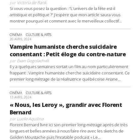
par
Victoria de Bank
Si vous vous posez la question : “L’univers de la fête est-il
artistique et politique ?” J’espère que mon article saura vous
montrer pourquoi et comment avec le merveilleux collectif...
CINÉMA
CULTURE & ARTS
20 AVRIL 2024
Vampire humaniste cherche suicidaire
consentant : Petit éloge du contre-nature
par
Evan Gogolachvili
Il y a quelques semaines sortait un film au nom particulièrement
frappant : Vampire humaniste cherche suicidaire consentant. Ce
premier long métrage de la réalisatrice québécoise Ariane...
CINÉMA
CULTURE & ARTS
13 AVRIL 2024
« Nous, les Leroy », grandir avec Florent
Bernard
par
Lucile Aquilina
Florent Bernard livre ici son premier long-métrage après de très
longues et belles années à nous faire rire avec les sketchs de
Golden Moustache puis l’inratable podcast « Le...