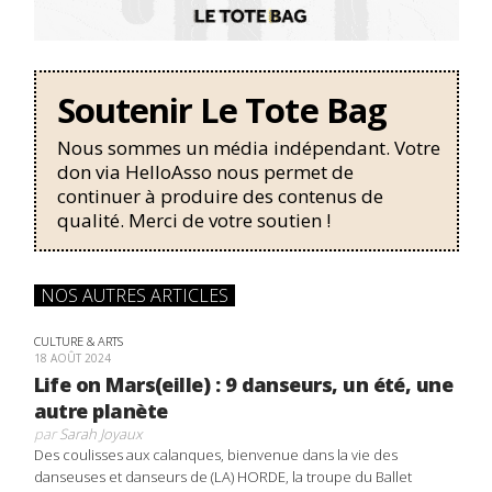
Soutenir Le Tote Bag
Nous sommes un média indépendant. Votre
don via HelloAsso nous permet de
continuer à produire des contenus de
qualité. Merci de votre soutien !
NOS AUTRES ARTICLES
CULTURE & ARTS
18 AOÛT 2024
Life on Mars(eille) : 9 danseurs, un été, une
autre planète
par
Sarah Joyaux
Des coulisses aux calanques, bienvenue dans la vie des
danseuses et danseurs de (LA) HORDE, la troupe du Ballet