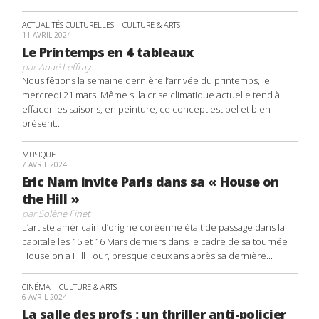
ACTUALITÉS CULTURELLES
CULTURE & ARTS
11 AVRIL 2024
Le Printemps en 4 tableaux
par
Anaë Leffray
Nous fêtions la semaine dernière l’arrivée du printemps, le
mercredi 21 mars. Même si la crise climatique actuelle tend à
effacer les saisons, en peinture, ce concept est bel et bien
présent....
MUSIQUE
7 AVRIL 2024
Eric Nam invite Paris dans sa « House on
the Hill »
par
Solène Finet
L’artiste américain d’origine coréenne était de passage dans la
capitale les 15 et 16 Mars derniers dans le cadre de sa tournée
House on a Hill Tour, presque deux ans après sa dernière...
CINÉMA
CULTURE & ARTS
6 AVRIL 2024
La salle des profs : un thriller anti-policier