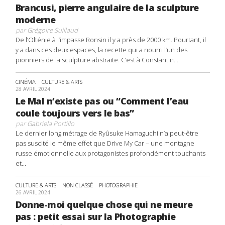
Brancusi, pierre angulaire de la sculpture
moderne
par
Grégoire Suillaud
De l’Olténie à l’impasse Ronsin il y a près de 2000 km. Pourtant, il
y a dans ces deux espaces, la recette qui a nourri l’un des
pionniers de la sculpture abstraite. C’est à Constantin...
CINÉMA
CULTURE & ARTS
28 AVRIL 2024
Le Mal n’existe pas ou “Comment l’eau
coule toujours vers le bas”
par
Gabriela Portillo
Le dernier long métrage de Ryûsuke Hamaguchi n’a peut-être
pas suscité le même effet que Drive My Car – une montagne
russe émotionnelle aux protagonistes profondément touchants
et...
CULTURE & ARTS
NON CLASSÉ
PHOTOGRAPHIE
26 AVRIL 2024
Donne-moi quelque chose qui ne meure
pas : petit essai sur la Photographie