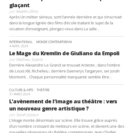
glaçant
par
Maëlle Ullmo
Après Un métier sérieux, sorti l’année dernière et qui s’inscrivait
dans la longue lignée des films d’école traitant le sujet de la
vocation d’enseignant, plongez-vous dans La salle...
INTERNATIONAL
MONDE CONTEMPORAIN
4 AVRIL 2024
Le Mage du Kremlin de Giuliano da Empoli
par
Mathieu Salami
Derrière Alexandre Le Grand se trouvait Aristote ; dans l’ombre
de Louis XIII, Richelieu ; derrière Daenerys Targaryen, ser Jorah
Mormont… Chaque personnalité marquante semble être...
CULTURE & ARTS
THÉÂTRE
31 MARS 2024
L’avènement de l’image au théâtre : vers
un nouveau genre artistique ?
par
Sarah Joyaux
L’image monte désormais sur scène. Elle trouve grâce auprès
d’un nombre croissant de metteurs en scène, et devient une des
nouvelles obsessions du théâtre contemporain. Jean Chollet,...