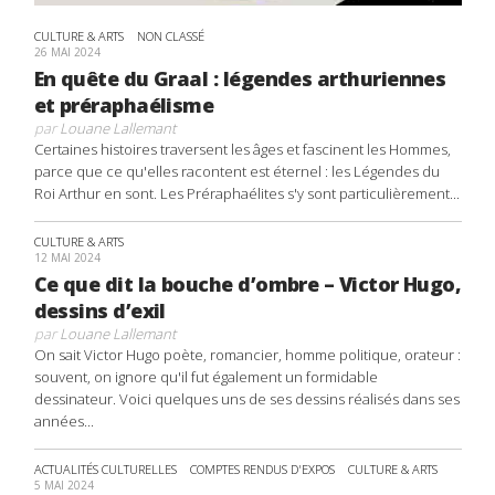
CULTURE & ARTS
NON CLASSÉ
26 MAI 2024
En quête du Graal : légendes arthuriennes
et préraphaélisme
par
Louane Lallemant
Certaines histoires traversent les âges et fascinent les Hommes,
parce que ce qu'elles racontent est éternel : les Légendes du
Roi Arthur en sont. Les Préraphaélites s'y sont particulièrement...
CULTURE & ARTS
12 MAI 2024
Ce que dit la bouche d’ombre – Victor Hugo,
dessins d’exil
par
Louane Lallemant
On sait Victor Hugo poète, romancier, homme politique, orateur :
souvent, on ignore qu'il fut également un formidable
dessinateur. Voici quelques uns de ses dessins réalisés dans ses
années...
ACTUALITÉS CULTURELLES
COMPTES RENDUS D'EXPOS
CULTURE & ARTS
5 MAI 2024