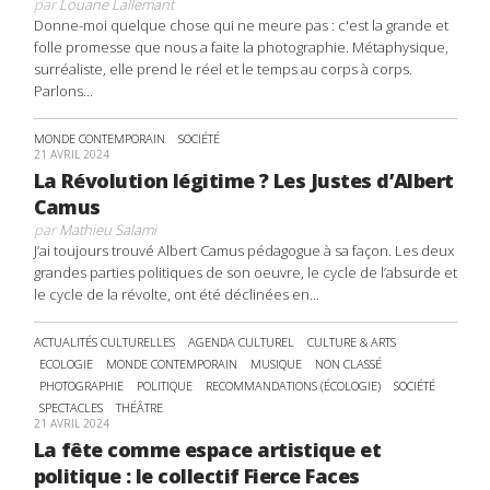
par
Louane Lallemant
Donne-moi quelque chose qui ne meure pas : c'est la grande et
folle promesse que nous a faite la photographie. Métaphysique,
surréaliste, elle prend le réel et le temps au corps à corps.
Parlons...
MONDE CONTEMPORAIN
SOCIÉTÉ
21 AVRIL 2024
La Révolution légitime ? Les Justes d’Albert
Camus
par
Mathieu Salami
J’ai toujours trouvé Albert Camus pédagogue à sa façon. Les deux
grandes parties politiques de son oeuvre, le cycle de l’absurde et
le cycle de la révolte, ont été déclinées en...
ACTUALITÉS CULTURELLES
AGENDA CULTUREL
CULTURE & ARTS
ECOLOGIE
MONDE CONTEMPORAIN
MUSIQUE
NON CLASSÉ
PHOTOGRAPHIE
POLITIQUE
RECOMMANDATIONS (ÉCOLOGIE)
SOCIÉTÉ
SPECTACLES
THÉÂTRE
21 AVRIL 2024
La fête comme espace artistique et
politique : le collectif Fierce Faces