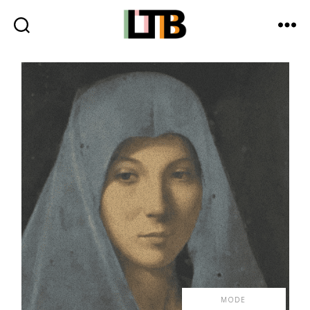
Le
Tote
Bag
-
Média
d'information
quotidienne
MODE