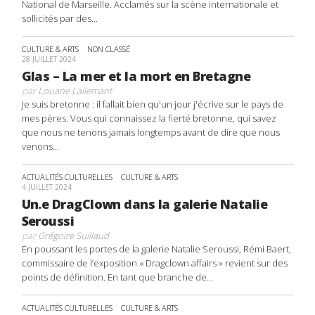
National de Marseille. Acclamés sur la scène internationale et
sollicités par des...
CULTURE & ARTS
NON CLASSÉ
28 JUILLET 2024
Glas – La mer et la mort en Bretagne
par
Louane Lallemant
Je suis bretonne : il fallait bien qu'un jour j'écrive sur le pays de
mes pères. Vous qui connaissez la fierté bretonne, qui savez
que nous ne tenons jamais longtemps avant de dire que nous
venons...
ACTUALITÉS CULTURELLES
CULTURE & ARTS
4 JUILLET 2024
Un.e DragClown dans la galerie Natalie
Seroussi
par
Grégoire Suillaud
En poussant les portes de la galerie Natalie Seroussi, Rémi Baert,
commissaire de l’exposition « Dragclown affairs » revient sur des
points de définition. En tant que branche de...
ACTUALITÉS CULTURELLES
CULTURE & ARTS