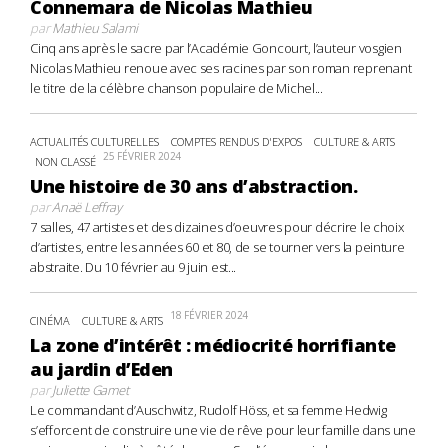
Connemara de Nicolas Mathieu
par
Mathieu Salami
Cinq ans après le sacre par l’Académie Goncourt, l’auteur vosgien
Nicolas Mathieu renoue avec ses racines par son roman reprenant
le titre de la célèbre chanson populaire de Michel...
ACTUALITÉS CULTURELLES
COMPTES RENDUS D'EXPOS
CULTURE & ARTS
25 FÉVRIER 2024
NON CLASSÉ
Une histoire de 30 ans d’abstraction.
par
Anaë Leffray
7 salles, 47 artistes et des dizaines d’oeuvres pour décrire le choix
d’artistes, entre les années 60 et 80, de se tourner vers la peinture
abstraite. Du 10 février au 9 juin est...
18 FÉVRIER 2024
CINÉMA
CULTURE & ARTS
La zone d’intérêt : médiocrité horrifiante
au jardin d’Eden
par
Juliette Gamet
Le commandant d’Auschwitz, Rudolf Höss, et sa femme Hedwig
s’efforcent de construire une vie de rêve pour leur famille dans une