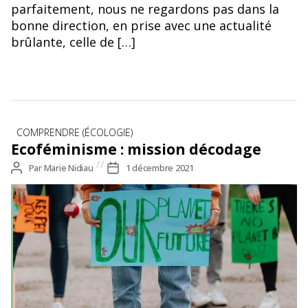
parfaitement, nous ne regardons pas dans la
bonne direction, en prise avec une actualité
brûlante, celle de […]
Catégories
COMPRENDRE (ÉCOLOGIE)
Ecoféminisme : mission décodage
Auteur
Par
Marie Nidiau
Date
1 décembre 2021
de
de
l’article
l’article