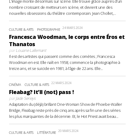
L’image monte désormais sur scène. Elle trouve grâce auprès d’un
nombre croissant de metteurs en scène, et devient une des
nouvelles obsessions du théâtre contemporain. Jean Chollet,...
24 MARS 2024
CULTURE & ARTS
PHOTOGRAPHIE
Francesca Woodman, le corps entre Éros et
Thanatos
par
Louane Lallemant
Il est des artistes qui passent comme des comètes ; Francesca
Woodman en est. Elle naît en 1958, commence la photographie à
treize ans, et se suicide en 1981, à l’âge de 22 ans. Elle...
22 MARS 2024
CINÉMA
CULTURE & ARTS
Fleabag? It’ll (not) pass !
par
Jade Serieys
Adaptation du (déjà) brillant One-Woman Show de Phoebe-Waller
Bridge, Fleabag reste près de cinq ans après sa fin une des séries
les plus marquantes de la décennie. Et, le Hot Priest avait beau...
20 MARS 2024
CULTURE & ARTS
LITTÉRATURE