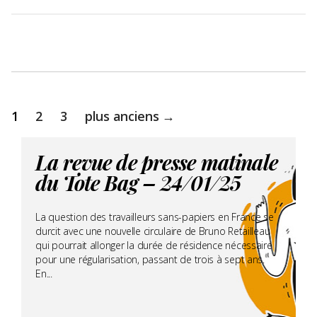
Pagination
1
2
3
plus anciens
→
des
publications
La revue de presse matinale
du Tote Bag – 24/01/25
La question des travailleurs sans-papiers en France se
durcit avec une nouvelle circulaire de Bruno Retailleau
qui pourrait allonger la durée de résidence nécessaire
pour une régularisation, passant de trois à sept ans.
En...