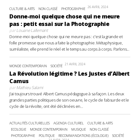
26 AVRIL 2024
CULTURE & ARTS
NON CLASSÉ
PHOTOGRAPHIE
Donne-moi quelque chose qui ne meure
pas : petit essai sur la Photographie
par
Louane Lallemant
Donne-moi quelque chose qui ne meure pas : c'est la grande et
folle promesse que nous a faite la photographie. Métaphysique,
surréaliste, elle prend le réel et le temps au corps à corps. Parlons...
21 AVRIL 2024
MONDE CONTEMPORAIN
SOCIÉTÉ
La Révolution légitime ? Les Justes d’Albert
Camus
par
Mathieu Salami
J’ai toujours trouvé Albert Camus pédagogue à sa façon. Les deux
grandes parties politiques de son oeuvre, le cycle de l’absurde et le
cycle de la révolte, ont été déclinées en...
ACTUALITÉS CULTURELLES
AGENDA CULTUREL
CULTURE & ARTS
ECOLOGIE
MONDE CONTEMPORAIN
MUSIQUE
NON CLASSÉ
PHOTOGRAPHIE
POLITIQUE
RECOMMANDATIONS (ÉCOLOGIE)
SOCIÉTÉ