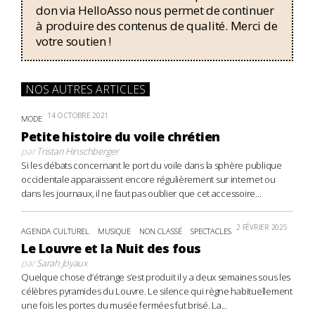
don via HelloAsso nous permet de continuer
à produire des contenus de qualité. Merci de
votre soutien !
NOS AUTRES ARTICLES
14 OCTOBRE 2021
MODE
Petite histoire du voile chrétien
par
Tristan Hinschberger
Si les débats concernant le port du voile dans la sphère publique
occidentale apparaissent encore régulièrement sur internet ou
dans les journaux, il ne faut pas oublier que cet accessoire...
2 FÉVRIER 2025
AGENDA CULTUREL
MUSIQUE
NON CLASSÉ
SPECTACLES
Le Louvre et la Nuit des fous
par
Sarah Joyaux
Quelque chose d’étrange s’est produit il y a deux semaines sous les
célèbres pyramides du Louvre. Le silence qui règne habituellement
une fois les portes du musée fermées fut brisé. La...