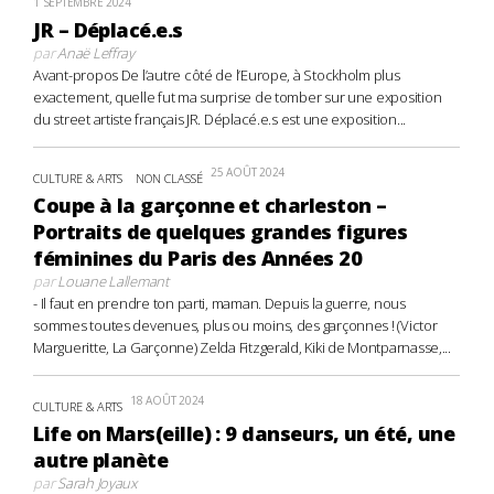
1 SEPTEMBRE 2024
JR – Déplacé.e.s
par
Anaë Leffray
Avant-propos De l’autre côté de l’Europe, à Stockholm plus
exactement, quelle fut ma surprise de tomber sur une exposition
du street artiste français JR. Déplacé.e.s est une exposition...
25 AOÛT 2024
CULTURE & ARTS
NON CLASSÉ
Coupe à la garçonne et charleston –
Portraits de quelques grandes figures
féminines du Paris des Années 20
par
Louane Lallemant
- Il faut en prendre ton parti, maman. Depuis la guerre, nous
sommes toutes devenues, plus ou moins, des garçonnes ! (Victor
Margueritte, La Garçonne) Zelda Fitzgerald, Kiki de Montparnasse,...
18 AOÛT 2024
CULTURE & ARTS
Life on Mars(eille) : 9 danseurs, un été, une
autre planète
par
Sarah Joyaux