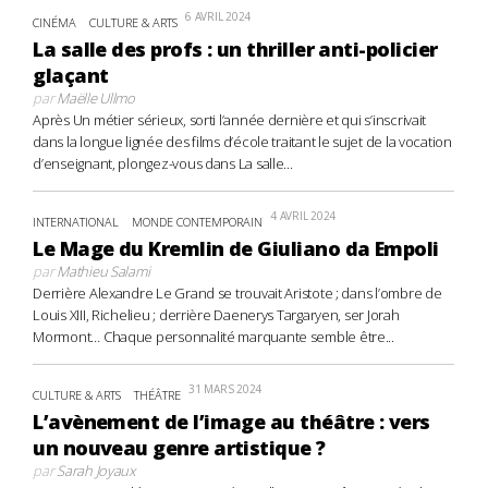
6 AVRIL 2024
CINÉMA
CULTURE & ARTS
La salle des profs : un thriller anti-policier
glaçant
par
Maëlle Ullmo
Après Un métier sérieux, sorti l’année dernière et qui s’inscrivait
dans la longue lignée des films d’école traitant le sujet de la vocation
d’enseignant, plongez-vous dans La salle...
4 AVRIL 2024
INTERNATIONAL
MONDE CONTEMPORAIN
Le Mage du Kremlin de Giuliano da Empoli
par
Mathieu Salami
Derrière Alexandre Le Grand se trouvait Aristote ; dans l’ombre de
Louis XIII, Richelieu ; derrière Daenerys Targaryen, ser Jorah
Mormont… Chaque personnalité marquante semble être...
31 MARS 2024
CULTURE & ARTS
THÉÂTRE
L’avènement de l’image au théâtre : vers
un nouveau genre artistique ?
par
Sarah Joyaux