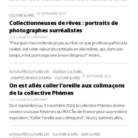
29 SEPTEMBRE 2024
CULTURE & ARTS
Collectionneuses de rêves : portraits de
photographes surréalistes
par
Louane Lallemant
"Pourquoi n'accorderais-je pas au rêve ce que je refuse parfois à la
réalité, soit cette valeur de certitude en elle-même, qui, dans son
temps, n'est point exposée à mon désaveu?" André...
ACTUALITÉS CULTURELLES
AGENDA CULTUREL
15 SEPTEMBRE 2024
COMPTES RENDUS D'EXPOS
CULTURE & ARTS
On est allés coller l’oreille aux colimaçons
de la collective Phèmes
par
Louane Lallemant
Du 6 septembre au 3 novembre 2024, la collective Phèmes donne
rendez-vous aux Réserves du FRAC Île-de-France pour sa première
exposition, "Coller l'oreille aux colimaçons". Nous y sommes allés,...
ACTUALITÉS CULTURELLES
CULTURE & ARTS
NON CLASSÉ