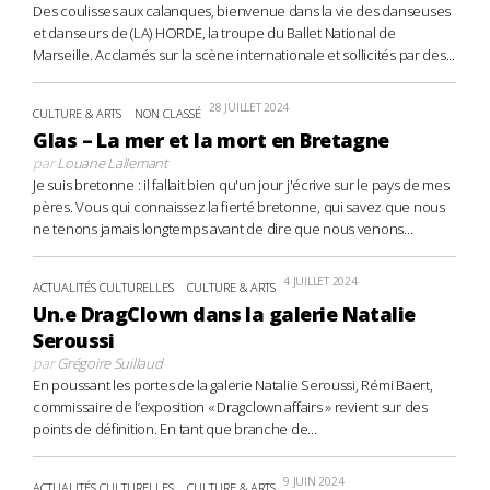
Des coulisses aux calanques, bienvenue dans la vie des danseuses
et danseurs de (LA) HORDE, la troupe du Ballet National de
Marseille. Acclamés sur la scène internationale et sollicités par des...
28 JUILLET 2024
CULTURE & ARTS
NON CLASSÉ
Glas – La mer et la mort en Bretagne
par
Louane Lallemant
Je suis bretonne : il fallait bien qu'un jour j'écrive sur le pays de mes
pères. Vous qui connaissez la fierté bretonne, qui savez que nous
ne tenons jamais longtemps avant de dire que nous venons...
4 JUILLET 2024
ACTUALITÉS CULTURELLES
CULTURE & ARTS
Un.e DragClown dans la galerie Natalie
Seroussi
par
Grégoire Suillaud
En poussant les portes de la galerie Natalie Seroussi, Rémi Baert,
commissaire de l’exposition « Dragclown affairs » revient sur des
points de définition. En tant que branche de...
9 JUIN 2024
ACTUALITÉS CULTURELLES
CULTURE & ARTS