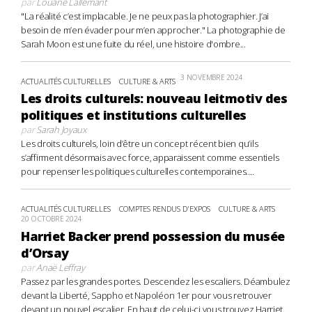
par
Louane Lallemant
"La réalité c’est implacable. Je ne peux pas la photographier. J’ai
besoin de m’en évader pour m’en approcher." La photographie de
Sarah Moon est une fuite du réel, une histoire d'ombre...
3 NOVEMBRE 2024
ACTUALITÉS CULTURELLES
CULTURE & ARTS
Les droits culturels: nouveau leitmotiv des
politiques et institutions culturelles
par
Sarah Joyaux
Les droits culturels, loin d’être un concept récent bien qu’ils
s’affirment désormais avec force, apparaissent comme essentiels
pour repenser les politiques culturelles contemporaines....
ACTUALITÉS CULTURELLES
COMPTES RENDUS D'EXPOS
CULTURE & ARTS
20 OCTOBRE 2024
Harriet Backer prend possession du musée
d’Orsay
par
Anaë Leffray
Passez par les grandes portes. Descendez les escaliers. Déambulez
devant la Liberté, Sappho et Napoléon 1er pour vous retrouver
devant un nouvel escalier. En haut de celui-ci vous trouvez Harriet...