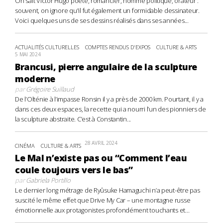
On sait Victor Hugo poète, romancier, homme politique, orateur :
souvent, on ignore qu'il fut également un formidable dessinateur.
Voici quelques uns de ses dessins réalisés dans ses années...
ACTUALITÉS CULTURELLES
COMPTES RENDUS D'EXPOS
CULTURE & ARTS
5 MAI 2024
Brancusi, pierre angulaire de la sculpture
moderne
par
Grégoire Suillaud
De l’Olténie à l’impasse Ronsin il y a près de 2000 km. Pourtant, il y a
dans ces deux espaces, la recette qui a nourri l’un des pionniers de
la sculpture abstraite. C’est à Constantin...
28 AVRIL 2024
CINÉMA
CULTURE & ARTS
Le Mal n’existe pas ou “Comment l’eau
coule toujours vers le bas”
par
Gabriela Portillo
Le dernier long métrage de Ryûsuke Hamaguchi n’a peut-être pas
suscité le même effet que Drive My Car – une montagne russe
émotionnelle aux protagonistes profondément touchants et...