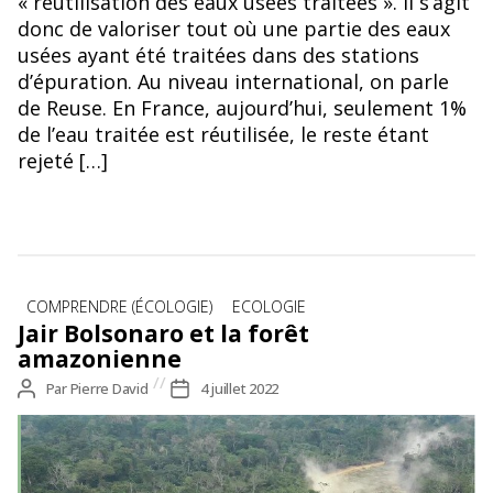
« réutilisation des eaux usées traitées ». Il s’agit
donc de valoriser tout où une partie des eaux
usées ayant été traitées dans des stations
d’épuration. Au niveau international, on parle
de Reuse. En France, aujourd’hui, seulement 1%
de l’eau traitée est réutilisée, le reste étant
rejeté […]
Catégories
COMPRENDRE (ÉCOLOGIE)
ECOLOGIE
Jair Bolsonaro et la forêt
amazonienne
Auteur
Par
Pierre David
Date
4 juillet 2022
de
de
l’article
l’article