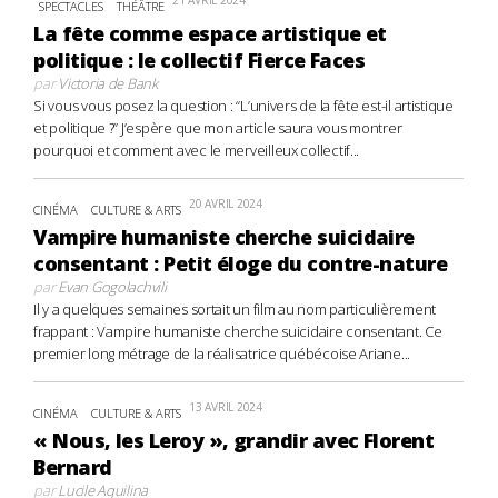
21 AVRIL 2024
SPECTACLES
THÉÂTRE
La fête comme espace artistique et
politique : le collectif Fierce Faces
par
Victoria de Bank
Si vous vous posez la question : “L’univers de la fête est-il artistique
et politique ?” J’espère que mon article saura vous montrer
pourquoi et comment avec le merveilleux collectif...
20 AVRIL 2024
CINÉMA
CULTURE & ARTS
Vampire humaniste cherche suicidaire
consentant : Petit éloge du contre-nature
par
Evan Gogolachvili
Il y a quelques semaines sortait un film au nom particulièrement
frappant : Vampire humaniste cherche suicidaire consentant. Ce
premier long métrage de la réalisatrice québécoise Ariane...
13 AVRIL 2024
CINÉMA
CULTURE & ARTS
« Nous, les Leroy », grandir avec Florent
Bernard
par
Lucile Aquilina