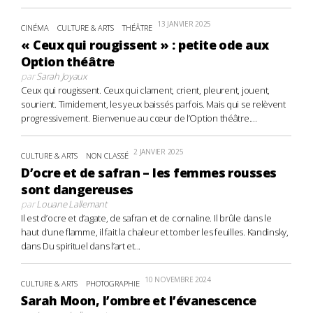
13 JANVIER 2025
CINÉMA
CULTURE & ARTS
THÉÂTRE
« Ceux qui rougissent » : petite ode aux
Option théâtre
par
Sarah Joyaux
Ceux qui rougissent. Ceux qui clament, crient, pleurent, jouent,
sourient. Timidement, les yeux baissés parfois. Mais qui se relèvent
progressivement. Bienvenue au cœur de l’Option théâtre....
2 JANVIER 2025
CULTURE & ARTS
NON CLASSÉ
D’ocre et de safran – les femmes rousses
sont dangereuses
par
Louane Lallemant
Il est d’ocre et d’agate, de safran et de cornaline. Il brûle dans le
haut d’une flamme, il fait la chaleur et tomber les feuilles. Kandinsky,
dans Du spirituel dans l’art et...
10 NOVEMBRE 2024
CULTURE & ARTS
PHOTOGRAPHIE
Sarah Moon, l’ombre et l’évanescence