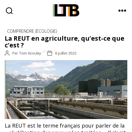
Le
Catégories
Tote
COMPRENDRE (ÉCOLOGIE)
Bag
La REUT en agriculture, qu’est-ce que
-
c’est ?
Média
Auteur
Par
Tom Azoulay
Date
6 juillet 2022
d'information
de
de
quotidienne
l’article
l’article
La REUT est le terme français pour parler de la