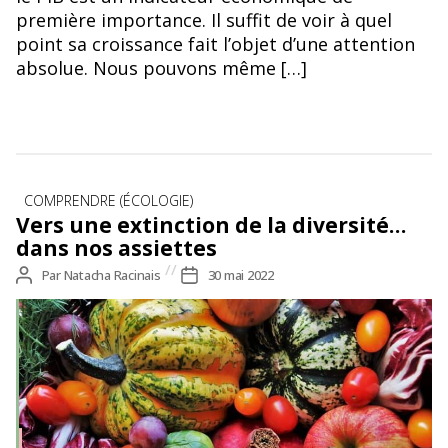
première importance. Il suffit de voir à quel
point sa croissance fait l’objet d’une attention
absolue. Nous pouvons même […]
Catégories
COMPRENDRE (ÉCOLOGIE)
Vers une extinction de la diversité…
dans nos assiettes
Auteur
Par
Natacha Racinais
Date
30 mai 2022
de
de
l’article
l’article