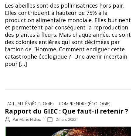
Les abeilles sont des pollinisatrices hors pair.
Elles contribuent à hauteur de 75% à la
production alimentaire mondiale. Elles butinent
et permettent par conséquent la reproduction
des plantes à fleurs. Mais chaque année, ce sont
des colonies entières qui sont décimées par
l’action de l’Homme. Comment endiguer cette
catastrophe écologique ? Une avenir incertain
pour […]
Catégories
ACTUALITÉS (ÉCOLOGIE)
COMPRENDRE (ÉCOLOGIE)
Rapport du GIEC : Que faut-il retenir ?
Auteur
Par
Marie Nidiau
Date
2 mars 2022
de
de
l’article
l’article