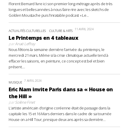
Florent Bernard livre ici son premier long-métrage après de très
longues et belles années à nous faire rire avec les sketchs de
Golden Moustache puis l’inratable podcast « Le...
11 AVRIL 2024
ACTUALITÉS CULTURELLES
CULTURE & ARTS
Le Printemps en 4 tableaux
par
Anaë Leffray
Nous fêtions la semaine dernière l’arrivée du printemps, le
mercredi 21 mars. Même si la crise climatique actuelle tend à
effacer les saisons, en peinture, ce concept est bel et bien
présent....
7 AVRIL 2024
MUSIQUE
Eric Nam invite Paris dans sa « House on
the Hill »
par
Solène Finet
L’artiste américain d’origine coréenne était de passage dans la
capitale les 15 et 16 Mars derniers dans le cadre de sa tournée
House on a Hill Tour, presque deux ans après sa dernière...