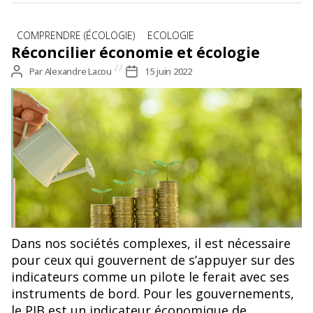
Catégories
COMPRENDRE (ÉCOLOGIE)
ECOLOGIE
Réconcilier économie et écologie
Auteur
Par
Alexandre Lacou
Date
15 juin 2022
de
de
l’article
l’article
Dans nos sociétés complexes, il est nécessaire
pour ceux qui gouvernent de s’appuyer sur des
indicateurs comme un pilote le ferait avec ses
instruments de bord. Pour les gouvernements,
le PIB est un indicateur économique de