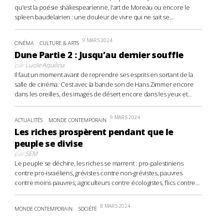
qu'est la poésie shakespearienne, l'art de Moreau ou encore le
spleen baudelairien : une douleur de vivre qui ne sait se...
9 MARS 2024
CINÉMA
CULTURE & ARTS
Dune Partie 2 : Jusqu’au dernier souffle
par
Lucile Aquilina
Il faut un moment avant de reprendre ses esprits en sortant de la
salle de cinéma. C’est avec la bande son de Hans Zimmer encore
dans les oreilles, des images de désert encore dans les yeux et...
9 MARS 2024
ACTUALITÉS
MONDE CONTEMPORAIN
Les riches prospèrent pendant que le
peuple se divise
par
SEM
Le peuple se déchire, les riches se marrent : pro-palestiniens
contre pro-israéliens, grévistes contre non-grévistes, pauvres
contre moins pauvres, agriculteurs contre écologistes, flics contre...
8 MARS 2024
MONDE CONTEMPORAIN
SOCIÉTÉ