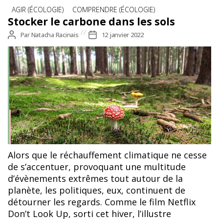
Catégories
AGIR (ÉCOLOGIE)
COMPRENDRE (ÉCOLOGIE)
Stocker le carbone dans les sols
Auteur
Par
Natacha Racinais
Date
12 janvier 2022
de
de
l’article
l’article
Alors que le réchauffement climatique ne cesse
de s’accentuer, provoquant une multitude
d’évènements extrêmes tout autour de la
planète, les politiques, eux, continuent de
détourner les regards. Comme le film Netflix
Don’t Look Up, sorti cet hiver, l’illustre