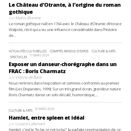
Le Château d’Otrante, à l’origine du roman
gothique
par
Mathis Blomme
Le roman gothique naît en 1764 avec le Château d’Otrante d’Horace
Walpole, récit qui a eu une influence considérable dans l’histoire
de...
ACTUALITÉS CULTURELLES
COMPTES RENDUS D'EXPOS
CULTURE & ARTS
17 MARS 2024
SPECTACLES
Exposer un danseur-chorégraphe dans un
FRAC : Boris Charmatz
par
Victoria de Bank
Nous rentrons dans l’exposition et sommes confrontés au premier
film (Les Disparates, 1999). Sur un très grand écran, grandeur nature
Boris Charmatz danse un solo décalé, humoristique,...
10 MARS 2024
CULTURE & ARTS
Hamlet, entre spleen et idéal
par
Louane Lallemant
Hamlet, c'est le "to be or not to be", la parfaite représentation de ce