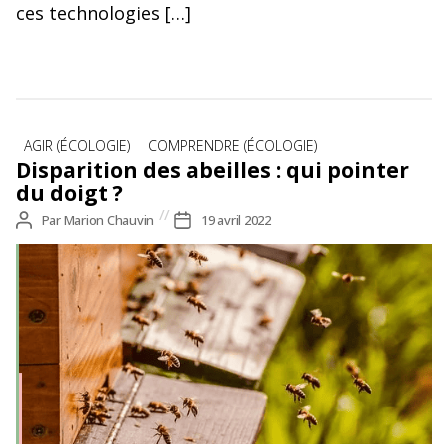
ces technologies […]
Catégories
AGIR (ÉCOLOGIE)
COMPRENDRE (ÉCOLOGIE)
Disparition des abeilles : qui pointer
du doigt ?
Auteur
Par
Marion Chauvin
Date
19 avril 2022
de
de
l’article
l’article