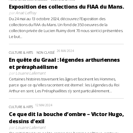
Exposition des collections du FIAA du Mans.
par
Anaë Leffray
Du 24 mai au 13 octobre 2024, découvrez l’Exposition des
collections du FIAA du Mans. Un fond de 350 oeuvres de la
collection privée de Lucien Ruimy dont 70 nous sont ici présentées.
Le but...
26 MAI 2024
CULTURE & ARTS
NON CLASSÉ
En quête du Graal : légendes arthuriennes
et préraphaélisme
par
Louane Lallemant
Certaines histoires traversent les âges et fascinent les Hommes,
parce que ce qu'elles racontent est éternel : les Légendes du Roi
Arthur en sont. Les Préraphaélites s'y sont particulièrement...
12 MAI 2024
CULTURE & ARTS
Ce que dit la bouche d’ombre – Victor Hugo,
dessins d’exil
par
Louane Lallemant