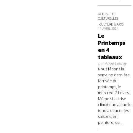
ACTUALITÉS
CULTURELLES
CULTURE & ARTS
11 AVRIL 2024
Le
Printemps
en 4
tableaux
par
Anaë Leffray
Nous fêtions la
semaine dernière
l’arrivée du
printemps, le
mercredi 21 mars.
Même si la crise
climatique actuelle
tend à effacer les
saisons, en
peinture, ce...