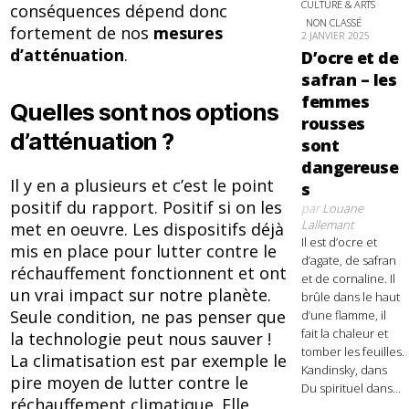
CULTURE & ARTS
conséquences dépend donc
NON CLASSÉ
fortement de nos
mesures
2 JANVIER 2025
d’atténuation
.
D’ocre et de
safran – les
femmes
Quelles sont nos options
rousses
d’atténuation ?
sont
dangereuse
Il y en a plusieurs et c’est le point
s
positif du rapport. Positif si on les
par
Louane
Lallemant
met en oeuvre. Les dispositifs déjà
Il est d’ocre et
mis en place pour lutter contre le
d’agate, de safran
réchauffement fonctionnent et ont
et de cornaline. Il
un vrai impact sur notre planète.
brûle dans le haut
Seule condition, ne pas penser que
d’une flamme, il
fait la chaleur et
la technologie peut nous sauver !
tomber les feuilles.
La climatisation est par exemple le
Kandinsky, dans
pire moyen de lutter contre le
Du spirituel dans...
réchauffement climatique. Elle