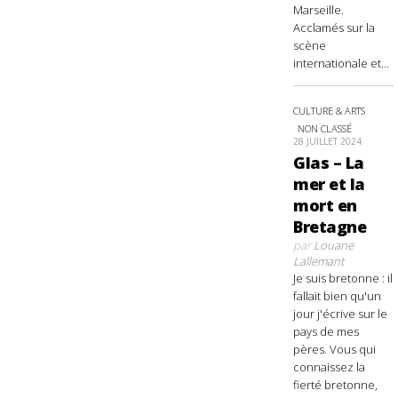
Marseille.
Acclamés sur la
scène
internationale et...
CULTURE & ARTS
NON CLASSÉ
28 JUILLET 2024
Glas – La
mer et la
mort en
Bretagne
par
Louane
Lallemant
Je suis bretonne : il
fallait bien qu'un
jour j'écrive sur le
pays de mes
pères. Vous qui
connaissez la
fierté bretonne,