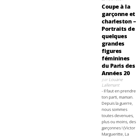
Coupe à la
garçonne et
charleston –
Portraits de
quelques
grandes
figures
féminines
du Paris des
Années 20
par
Louane
Lallemant
- Il faut en prendre
ton parti, maman.
Depuis la guerre,
nous sommes
toutes devenues,
plus ou moins, des
garçonnes ! (Victor
Margueritte, La