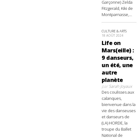
Garçonne) Zelda
Fitzgerald, Kiki de
Montparnasse,...
CULTURE & ARTS
18 AOÛT 2024
Life on
Mars(eille) :
9 danseurs,
un été, une
autre
planète
par
Sarah Joyaux
Des coulisses aux
calanques,
bienvenue dans la
vie des danseuses
et danseurs de
(LA) HORDE, la
troupe du Ballet
National de