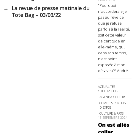
"Pourquoi
→
La revue de presse matinale du
n'accorderais-je
Tote Bag – 03/03/22
pas au rêve ce
que je refuse
parfois à la réalité,
soit cette valeur
de certitude en
elle-même, qui,
dans son temps,
n'est point
exposée à mon
désaveu?" André...
ACTUALITÉS
CULTURELLES
AGENDA CULTUREL
COMPTES RENDUS
D'EXPOS
CULTURE & ARTS
15 SEPTEMBRE 2024
On est allés
coller