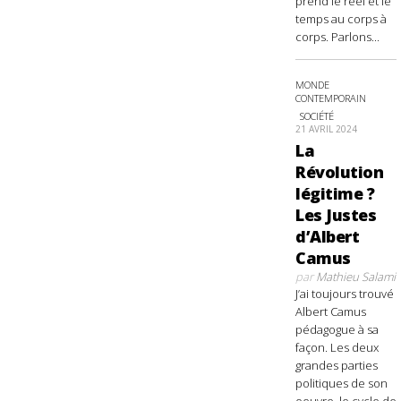
prend le réel et le
temps au corps à
corps. Parlons...
MONDE
CONTEMPORAIN
SOCIÉTÉ
21 AVRIL 2024
La
Révolution
légitime ?
Les Justes
d’Albert
Camus
par
Mathieu Salami
J’ai toujours trouvé
Albert Camus
pédagogue à sa
façon. Les deux
grandes parties
politiques de son