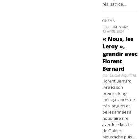
réalisatrice...
CINÉMA
CULTURE & ARTS
13 AVRIL 2024
« Nous, les
Leroy »,
grandir avec
Florent
Bernard
par
Lucile Aquilina
Florent Bernard
livre ici son
premier long-
métrage après de
très longues et
belles années à
nous faire rire
avec les sketchs
de Golden
Moustache puis...