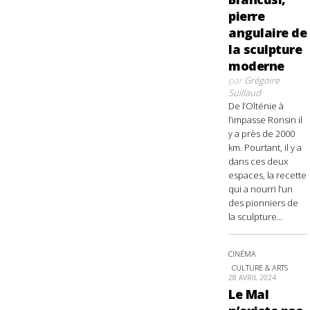
pierre
angulaire de
la sculpture
moderne
par
Grégoire
Suillaud
De l’Olténie à
l’impasse Ronsin il
y a près de 2000
km. Pourtant, il y a
dans ces deux
espaces, la recette
qui a nourri l’un
des pionniers de
la sculpture...
CINÉMA
CULTURE & ARTS
28 AVRIL 2024
Le Mal