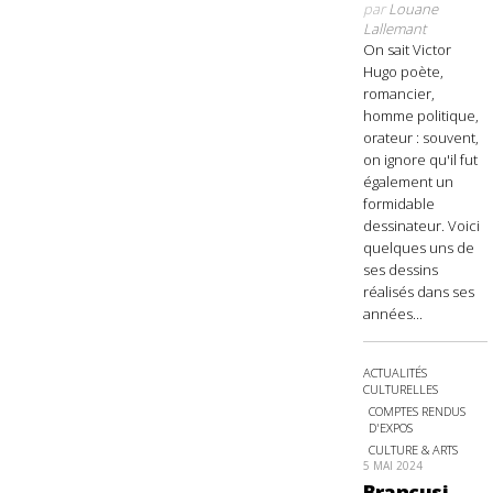
par
Louane
Lallemant
On sait Victor
Hugo poète,
romancier,
homme politique,
orateur : souvent,
on ignore qu'il fut
également un
formidable
dessinateur. Voici
quelques uns de
ses dessins
réalisés dans ses
années...
ACTUALITÉS
CULTURELLES
COMPTES RENDUS
D'EXPOS
CULTURE & ARTS
5 MAI 2024
Brancusi,