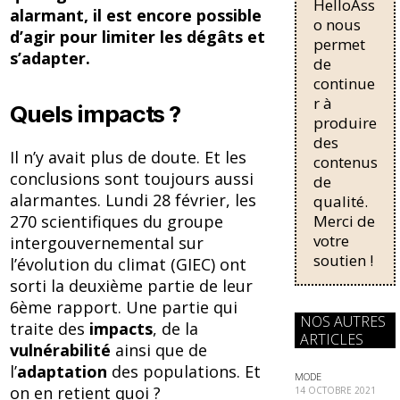
o
y
HelloAss
pour une
alarmant, il est encore possible
o
régularisati
o nous
d’agir pour limiter
les dégâts et
on,
permet
k
s’adapter.
passant de
de
trois...
continue
r à
Quels impacts ?
produire
des
Il n’y avait plus de doute. Et les
contenus
conclusions sont toujours aussi
de
alarmantes. Lundi 28 février, les
qualité.
Merci de
270 scientifiques du groupe
votre
intergouvernemental sur
soutien !
l’évolution du climat (GIEC) ont
sorti la deuxième partie de leur
6ème rapport. Une partie qui
NOS AUTRES
traite des
impacts
, de la
ARTICLES
vulnérabilité
ainsi que de
l’
adaptation
des populations. Et
MODE
on en retient quoi ?
14 OCTOBRE 2021