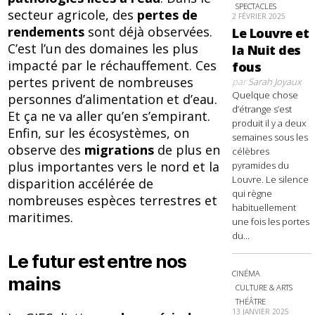
SPECTACLES
secteur agricole, des
pertes de
2 FÉVRIER 2025
rendements
sont déjà observées.
Le Louvre et
C’est l’un des domaines les plus
la Nuit des
impacté par le réchauffement. Ces
fous
pertes privent de nombreuses
par
Sarah Joyaux
Quelque chose
personnes d’alimentation et d’eau.
d’étrange s’est
Et ça ne va aller qu’en s’empirant.
produit il y a deux
Enfin, sur les écosystèmes, on
semaines sous les
observe des
migrations
de plus en
célèbres
plus importantes vers le nord et la
pyramides du
Louvre. Le silence
disparition accélérée de
qui règne
nombreuses espèces terrestres et
habituellement
maritimes.
une fois les portes
du...
Le futur est entre nos
CINÉMA
mains
CULTURE & ARTS
THÉÂTRE
13 JANVIER 2025