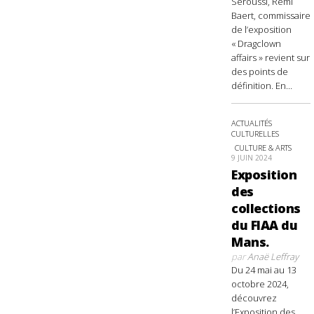
Seroussi, Rémi
Baert, commissaire
de l’exposition
« Dragclown
affairs » revient sur
des points de
définition. En...
ACTUALITÉS
CULTURELLES
CULTURE & ARTS
9 JUIN 2024
Exposition
des
collections
du FIAA du
Mans.
par
Anaë Leffray
Du 24 mai au 13
octobre 2024,
découvrez
l’Exposition des