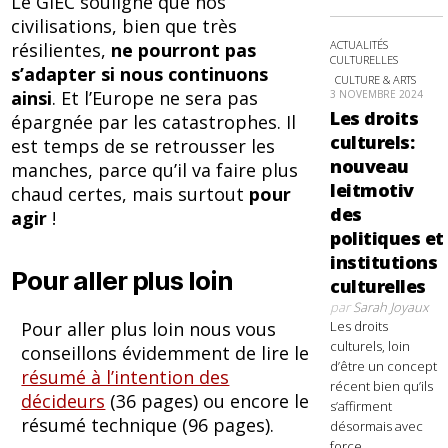
Le GIEC souligne que nos
civilisations, bien que très
ACTUALITÉS
résilientes,
ne pourront pas
CULTURELLES
s’adapter si nous continuons
CULTURE & ARTS
ainsi
. Et l’Europe ne sera pas
3 NOVEMBRE 2024
Les droits
épargnée par les catastrophes. Il
culturels:
est temps de se retrousser les
nouveau
manches, parce qu’il va faire plus
leitmotiv
chaud certes, mais surtout
pour
des
agir
!
politiques et
institutions
Pour aller plus loin
culturelles
par
Sarah Joyaux
Pour aller plus loin nous vous
Les droits
culturels, loin
conseillons évidemment de lire le
d’être un concept
résumé à l’intention des
récent bien qu’ils
décideurs
(36 pages) ou encore le
s’affirment
résumé technique (96 pages).
désormais avec
force,