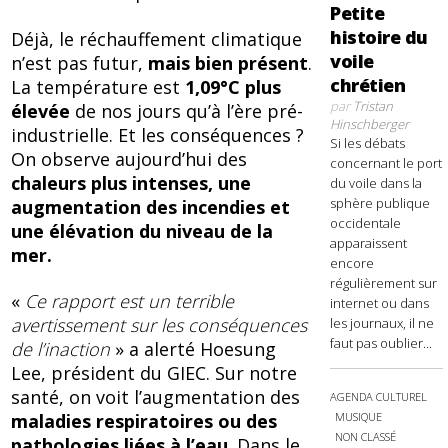
Petite
histoire du
Déjà, le réchauffement climatique
voile
n’est pas futur,
mais bien présent
.
chrétien
La température est
1,09°C plus
par
Tristan
élevée
de nos jours qu’à l’ère pré-
Hinschberger
industrielle. Et les conséquences ?
Si les débats
On observe aujourd’hui des
concernant le port
chaleurs plus intenses, une
du voile dans la
sphère publique
augmentation des incendies et
occidentale
une élévation du niveau de la
apparaissent
mer.
encore
régulièrement sur
«
Ce rapport est un terrible
internet ou dans
avertissement sur les conséquences
les journaux, il ne
faut pas oublier...
de l’inaction
» a alerté Hoesung
Lee, président du GIEC. Sur notre
santé, on voit l’augmentation des
AGENDA CULTUREL
MUSIQUE
maladies respiratoires ou des
NON CLASSÉ
pathologies liées à l’eau
. Dans le