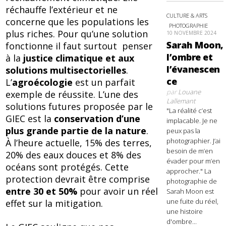
réchauffe l’extérieur et ne
CULTURE & ARTS
concerne que les populations les
PHOTOGRAPHIE
plus riches. Pour qu’une solution
10 NOVEMBRE 2024
Sarah Moon,
fonctionne il faut surtout penser
l’ombre et
à la
justice climatique et aux
l’évanescen
solutions multisectorielles
.
ce
L’
agroécologie
est un parfait
par
Louane
exemple de réussite. L’une des
Lallemant
solutions futures proposée par le
"La réalité c’est
GIEC est la
conservation d’une
implacable. Je ne
plus grande partie de la nature
.
peux pas la
photographier. J’ai
À l’heure actuelle, 15% des terres,
besoin de m’en
20% des eaux douces et 8% des
évader pour m’en
océans sont protégés. Cette
approcher." La
protection devrait être comprise
photographie de
entre 30 et 50%
pour avoir un réel
Sarah Moon est
une fuite du réel,
effet sur la mitigation.
une histoire
d'ombre...