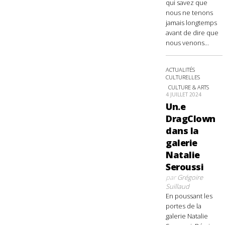
qui savez que
nous ne tenons
jamais longtemps
avant de dire que
nous venons...
ACTUALITÉS
CULTURELLES
CULTURE & ARTS
4 JUILLET 2024
Un.e
DragClown
dans la
galerie
Natalie
Seroussi
par
Grégoire
Suillaud
En poussant les
portes de la
galerie Natalie