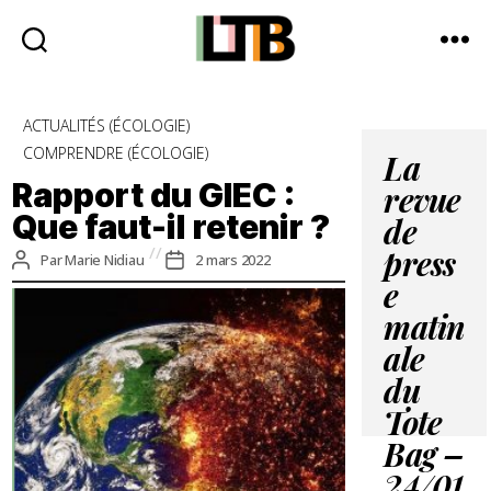
Le
Tote
Catégories
ACTUALITÉS (ÉCOLOGIE)
Bag
COMPRENDRE (ÉCOLOGIE)
-
La
Média
Rapport du GIEC :
revue
d'information
Que faut-il retenir ?
quotidienne
de
Auteur
Date
Par
Marie Nidiau
2 mars 2022
press
de
de
e
l’article
l’article
matin
ale
du
Tote
Bag –
24/01