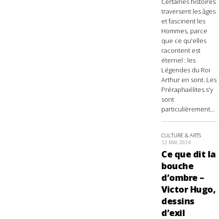
Certaines histoires
traversent les âges
et fascinent les
Hommes, parce
que ce qu'elles
racontent est
éternel : les
Légendes du Roi
Arthur en sont. Les
Préraphaélites s'y
sont
particulièrement...
CULTURE & ARTS
12 MAI 2024
Ce que dit la
bouche
d’ombre –
Victor Hugo,
dessins
d’exil