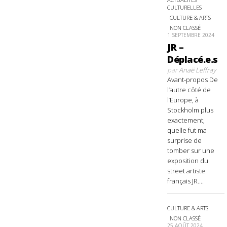
CULTURELLES
CULTURE & ARTS
NON CLASSÉ
1 SEPTEMBRE 2024
JR –
Déplacé.e.s
par
Anaë Leffray
Avant-propos De
l’autre côté de
l’Europe, à
Stockholm plus
exactement,
quelle fut ma
surprise de
tomber sur une
exposition du
street artiste
français JR....
CULTURE & ARTS
NON CLASSÉ
25 AOÛT 2024