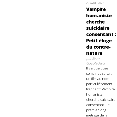
20 AVRIL 2024
Vampire
humaniste
cherche
suicidaire
consentant :
Petit éloge
du contre-
nature
par
Evan
Gogolachvili
Il y a quelques
semaines sortait
un film au nom
particulièrement
frappant : Vampire
humaniste
cherche suicidaire
consentant. Ce
premier long
métrage de la