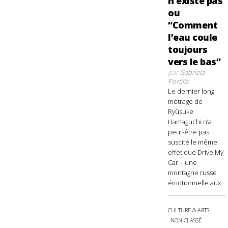
n’existe pas
ou
“Comment
l’eau coule
toujours
vers le bas”
par
Gabriela
Portillo
Le dernier long
métrage de
Ryûsuke
Hamaguchi n’a
peut-être pas
suscité le même
effet que Drive My
Car – une
montagne russe
émotionnelle aux...
CULTURE & ARTS
NON CLASSÉ