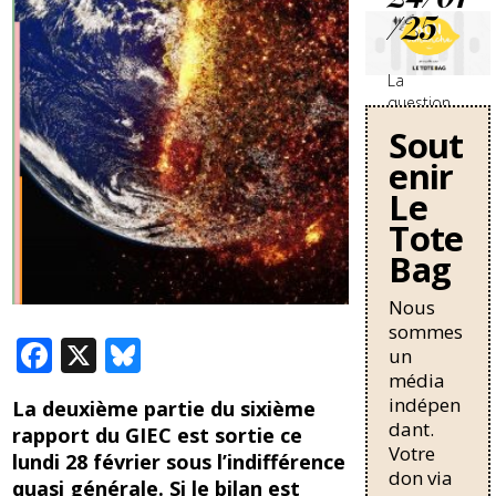
/25
La
question
des
Sout
travailleurs
enir
sans-
papiers en
Le
France se
Tote
durcit avec
Bag
une
nouvelle
circulaire
Nous
de Bruno
sommes
F
X
Bl
Retailleau
un
qui
ac
u
média
pourrait
indépen
La deuxième partie du sixième
allonger la
e
e
dant.
rapport du GIEC est sortie ce
durée de
b
sk
Votre
résidence
lundi 28 février sous l’indifférence
don via
nécessaire
quasi générale. Si le bilan est