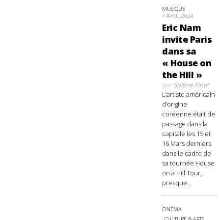
MUSIQUE
7 AVRIL 2024
Eric Nam
invite Paris
dans sa
« House on
the Hill »
par
Solène Finet
L’artiste américain
d’origine
coréenne était de
passage dans la
capitale les 15 et
16 Mars derniers
dans le cadre de
sa tournée House
on a Hill Tour,
presque...
CINÉMA
CULTURE & ARTS