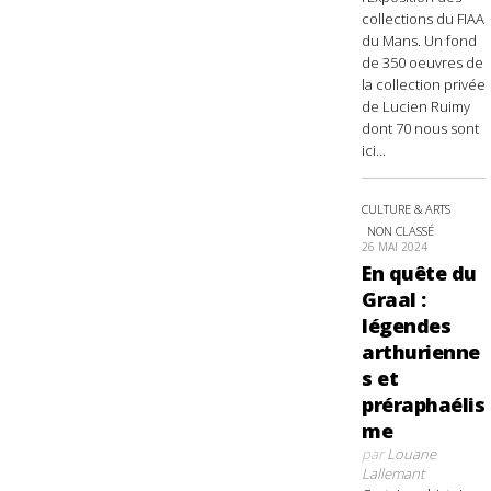
collections du FIAA
du Mans. Un fond
de 350 oeuvres de
la collection privée
de Lucien Ruimy
dont 70 nous sont
ici...
CULTURE & ARTS
NON CLASSÉ
26 MAI 2024
En quête du
Graal :
légendes
arthurienne
s et
préraphaélis
me
par
Louane
Lallemant