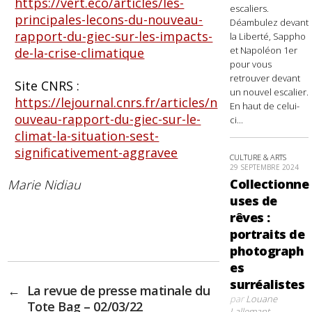
https://vert.eco/articles/les-
escaliers.
principales-lecons-du-nouveau-
Déambulez devant
rapport-du-giec-sur-les-impacts-
la Liberté, Sappho
et Napoléon 1er
de-la-crise-climatique
pour vous
retrouver devant
Site CNRS :
un nouvel escalier.
https://lejournal.cnrs.fr/articles/n
En haut de celui-
ouveau-rapport-du-giec-sur-le-
ci...
climat-la-situation-sest-
significativement-aggravee
CULTURE & ARTS
29 SEPTEMBRE 2024
Collectionne
Marie Nidiau
uses de
rêves :
portraits de
photograph
es
surréalistes
←
La revue de presse matinale du
par
Louane
Tote Bag – 02/03/22
Lallemant