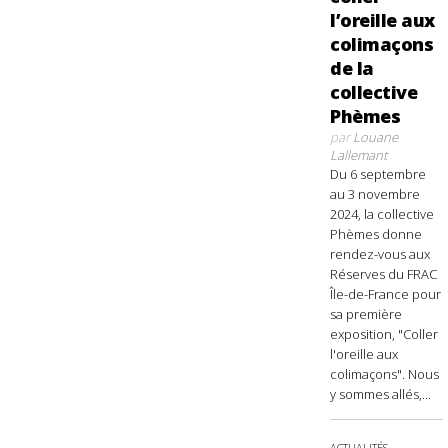
l’oreille aux
colimaçons
de la
collective
Phèmes
par
Louane
Lallemant
Du 6 septembre
au 3 novembre
2024, la collective
Phèmes donne
rendez-vous aux
Réserves du FRAC
Île-de-France pour
sa première
exposition, "Coller
l'oreille aux
colimaçons". Nous
y sommes allés,...
ACTUALITÉS