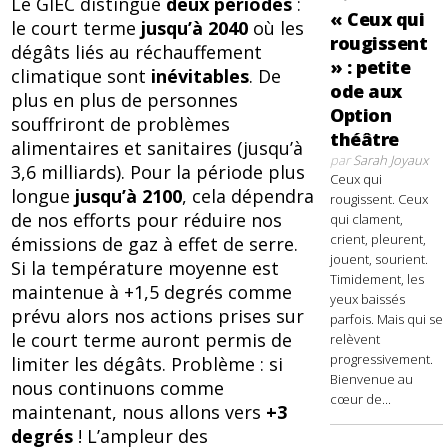
Le GIEC distingue
deux périodes
:
« Ceux qui
le court terme
jusqu’à 2040
où les
rougissent
dégâts liés au réchauffement
» : petite
climatique sont
inévitables
. De
ode aux
plus en plus de personnes
Option
souffriront de problèmes
théâtre
alimentaires et sanitaires (jusqu’à
par
Sarah Joyaux
3,6 milliards). Pour la période plus
Ceux qui
longue
jusqu’à 2100
, cela dépendra
rougissent. Ceux
de nos efforts pour réduire nos
qui clament,
crient, pleurent,
émissions de gaz à effet de serre.
jouent, sourient.
Si la température moyenne est
Timidement, les
maintenue à +1,5 degrés comme
yeux baissés
prévu alors nos actions prises sur
parfois. Mais qui se
le court terme auront permis de
relèvent
progressivement.
limiter les dégâts. Problème : si
Bienvenue au
nous continuons comme
cœur de...
maintenant, nous allons vers
+3
degrés
! L’ampleur des