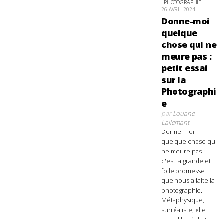
PHOTOGRAPHIE
26 AVRIL 2024
Donne-moi
quelque
chose qui ne
meure pas :
petit essai
sur la
Photographi
e
par
Louane
Lallemant
Donne-moi
quelque chose qui
ne meure pas :
c'est la grande et
folle promesse
que nous a faite la
photographie.
Métaphysique,
surréaliste, elle