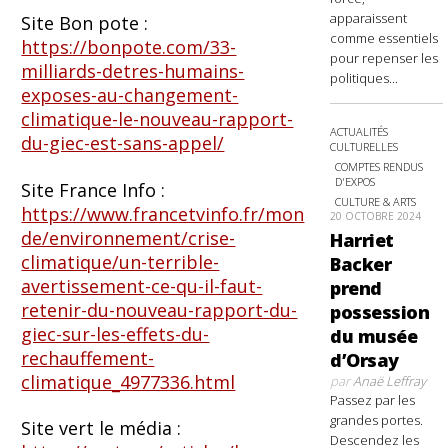
apparaissent
Site Bon pote :
comme essentiels
https://bonpote.com/33-
pour repenser les
milliards-detres-humains-
politiques...
exposes-au-changement-
climatique-le-nouveau-rapport-
ACTUALITÉS
du-giec-est-sans-appel/
CULTURELLES
COMPTES RENDUS
D'EXPOS
Site France Info :
CULTURE & ARTS
https://www.francetvinfo.fr/mon
20 OCTOBRE 2024
de/environnement/crise-
Harriet
climatique/un-terrible-
Backer
avertissement-ce-qu-il-faut-
prend
retenir-du-nouveau-rapport-du-
possession
giec-sur-les-effets-du-
du musée
rechauffement-
d’Orsay
climatique_4977336.html
par
Anaë Leffray
Passez par les
grandes portes.
Site vert le média :
Descendez les