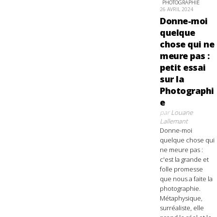
PHOTOGRAPHIE
26 AVRIL 2024
Donne-moi
quelque
chose qui ne
meure pas :
petit essai
sur la
Photographi
e
par
Louane
Lallemant
Donne-moi
quelque chose qui
ne meure pas :
c'est la grande et
folle promesse
que nous a faite la
photographie.
Métaphysique,
surréaliste, elle