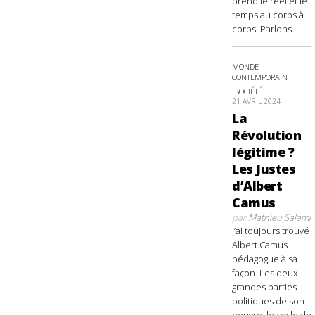
prend le réel et le
temps au corps à
corps. Parlons...
MONDE
CONTEMPORAIN
SOCIÉTÉ
21 AVRIL 2024
La
Révolution
légitime ?
Les Justes
d’Albert
Camus
par
Mathieu Salami
J’ai toujours trouvé
Albert Camus
pédagogue à sa
façon. Les deux
grandes parties
politiques de son