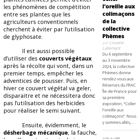
l’oreille aux
les phénomènes de compétition
colimaçons
entre ses plantes que les
de la
agriculteurs conventionnels
collective
cherchent à éviter par l’utilisation
Phèmes
de glyphosate.
par
Louane
Lallemant
Il est aussi possible
Du 6 septembre
d’utiliser des
couverts végétaux
au 3 novembre
après la récolte qui vont, dans un
2024, la collective
premier temps, empêcher les
Phèmes donne
rendez-vous aux
adventices de pousser. Puis, en
Réserves du FRAC
hiver ce couvert végétal va geler,
Île-de-France pour
disparaitre et ne nécessitera donc
sa première
pas l’utilisation des herbicides
exposition, "Coller
pour réaliser le semi suivant.
l'oreille aux
colimaçons". Nous
y sommes allés,...
Ensuite, évidemment, le
désherbage mécanique
, la fauche,
ACTUALITÉS