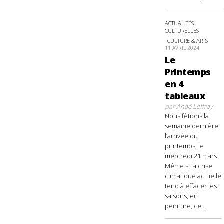
ACTUALITÉS
CULTURELLES
CULTURE & ARTS
11 AVRIL 2024
Le
Printemps
en 4
tableaux
par
Anaë Leffray
Nous fêtions la
semaine dernière
l’arrivée du
printemps, le
mercredi 21 mars.
Même si la crise
climatique actuelle
tend à effacer les
saisons, en
peinture, ce...