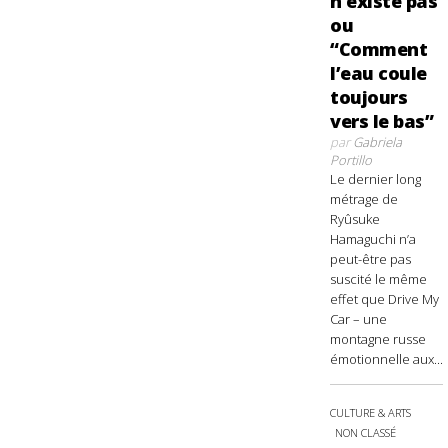
n’existe pas
ou
“Comment
l’eau coule
toujours
vers le bas”
par
Gabriela
Portillo
Le dernier long
métrage de
Ryûsuke
Hamaguchi n’a
peut-être pas
suscité le même
effet que Drive My
Car – une
montagne russe
émotionnelle aux...
CULTURE & ARTS
NON CLASSÉ