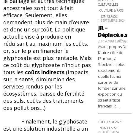
le paillage et autres techniques
CULTURELLES
ancestrales sont tout à fait
CULTURE & ARTS
efficace. Seulement, elles
NON CLASSÉ
1 SEPTEMBRE 2024
demandent plus de main d’œuvre
JR –
et donc un surcoût. La politique
Déplacé.e.s
actuelle vise à produire en
par
Anaë Leffray
réduisant au maximum les coûts,
Avant-propos De
or, sur le plan financier le
l’autre côté de
glyphosate est plus rentable. Mais
l’Europe, à
ce coût du glyphosate n’inclut pas
Stockholm plus
exactement,
tous les
coûts indirects
(impacts
quelle fut ma
sur la santé, diminution des
surprise de
services rendus par les
tomber sur une
écosystèmes, baisse de fertilité
exposition du
des sols, coûts des traitements
street artiste
français JR....
des pollutions…)
Finalement, le glyphosate
CULTURE & ARTS
est une solution industrielle à un
NON CLASSÉ
25 AOÛT 2024