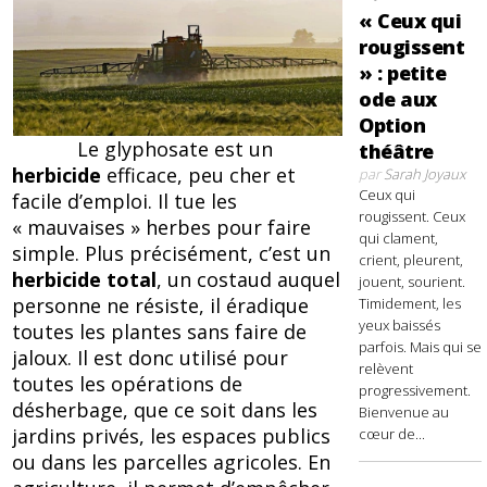
« Ceux qui
rougissent
» : petite
ode aux
Option
Le glyphosate est un
théâtre
herbicide
efficace, peu cher et
par
Sarah Joyaux
Ceux qui
facile d’emploi. Il tue les
rougissent. Ceux
« mauvaises » herbes pour faire
qui clament,
simple. Plus précisément, c’est un
crient, pleurent,
herbicide total
, un costaud auquel
jouent, sourient.
personne ne résiste, il éradique
Timidement, les
yeux baissés
toutes les plantes sans faire de
parfois. Mais qui se
jaloux. Il est donc utilisé pour
relèvent
toutes les opérations de
progressivement.
désherbage, que ce soit dans les
Bienvenue au
jardins privés, les espaces publics
cœur de...
ou dans les parcelles agricoles. En