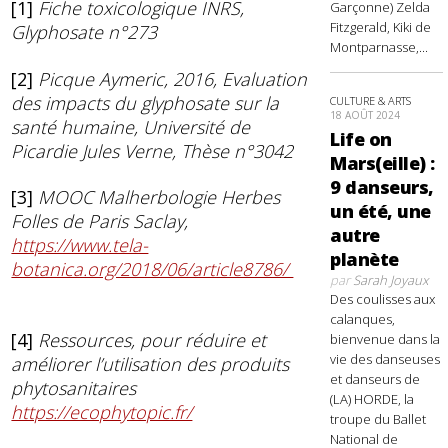
[1]
Fiche toxicologique INRS,
Garçonne) Zelda
Fitzgerald, Kiki de
Glyphosate n°273
Montparnasse,...
[2]
Picque Aymeric, 2016, Evaluation
des impacts du glyphosate sur la
CULTURE & ARTS
18 AOÛT 2024
santé humaine, Université de
Life on
Picardie Jules Verne, Thèse n°3042
Mars(eille) :
9 danseurs,
[3]
MOOC Malherbologie Herbes
un été, une
Folles de Paris Saclay,
autre
https://www.tela-
planète
botanica.org/2018/06/article8786/
par
Sarah Joyaux
Des coulisses aux
calanques,
[4]
Ressources, pour réduire et
bienvenue dans la
vie des danseuses
améliorer l’utilisation des produits
et danseurs de
phytosanitaires
(LA) HORDE, la
https://ecophytopic.fr/
troupe du Ballet
National de