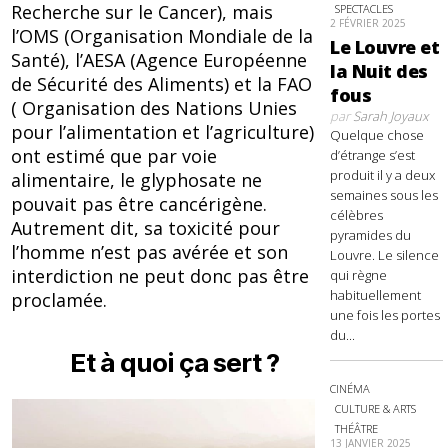
Recherche sur le Cancer), mais
SPECTACLES
2 FÉVRIER 2025
l’OMS (Organisation Mondiale de la
Le Louvre et
Santé), l’AESA (Agence Européenne
la Nuit des
de Sécurité des Aliments) et la FAO
fous
( Organisation des Nations Unies
par
Sarah Joyaux
pour l’alimentation et l’agriculture)
Quelque chose
ont estimé que par voie
d’étrange s’est
produit il y a deux
alimentaire, le glyphosate ne
semaines sous les
pouvait pas être cancérigène.
célèbres
Autrement dit, sa toxicité pour
pyramides du
l’homme n’est pas avérée et son
Louvre. Le silence
interdiction ne peut donc pas être
qui règne
habituellement
proclamée.
une fois les portes
du...
Et à quoi ça sert ?
CINÉMA
CULTURE & ARTS
THÉÂTRE
13 JANVIER 2025