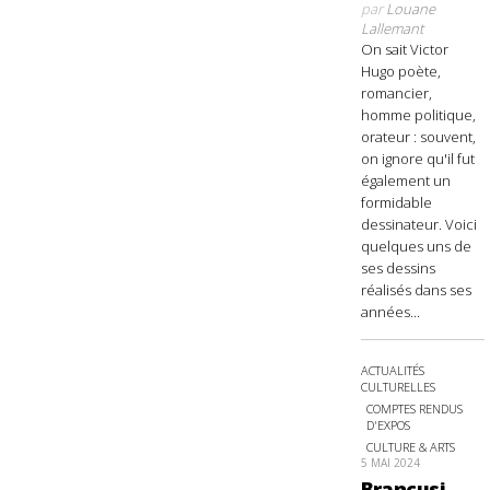
par
Louane
Lallemant
On sait Victor
Hugo poète,
romancier,
homme politique,
orateur : souvent,
on ignore qu'il fut
également un
formidable
dessinateur. Voici
quelques uns de
ses dessins
réalisés dans ses
années...
ACTUALITÉS
CULTURELLES
COMPTES RENDUS
D'EXPOS
CULTURE & ARTS
5 MAI 2024
Brancusi,