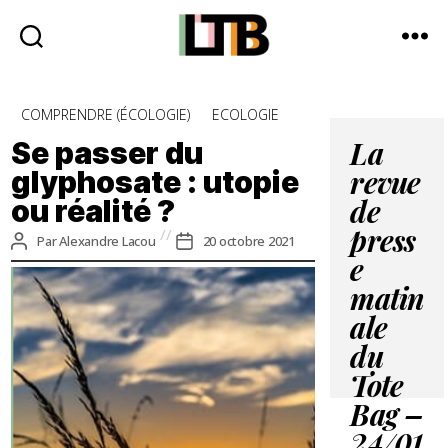
Le
Tote
Catégories
COMPRENDRE (ÉCOLOGIE)
ECOLOGIE
Bag
-
Se passer du
La
Média
glyphosate : utopie
revue
d'information
ou réalité ?
quotidienne
de
press
Auteur
Date
Par
Alexandre Lacou
20 octobre 2021
de
de
e
l’article
l’article
matin
ale
du
Tote
Bag –
24/01