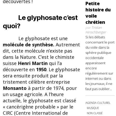
découvertes !
Petite
histoire du
voile
Le glyphosate c’est
chrétien
quoi?
par
Tristan
Hinschberger
Si les débats
Le glyphosate est une
concernant le port
molécule
de synthèse.
Autrement
du voile dans la
dit, cette molécule n’existe pas
sphère publique
dans la Nature. C’est le chimiste
occidentale
suisse
Henri Martin
qui l’a
apparaissent
encore
découverte en
1950
. Le glyphosate
régulièrement sur
sera ensuite produit par la
internet ou dans
tristement célèbre entreprise
les journaux, il ne
Monsanto
à partir de 1974, pour
faut pas oublier...
un usage agricole. A l’heure
actuelle, le glyphosate est classé
AGENDA CULTUREL
« cancérigène probable » par le
MUSIQUE
CIRC (Centre International de
NON CLASSÉ