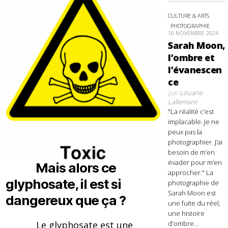
CULTURE & ARTS
PHOTOGRAPHIE
10 NOVEMBRE 2024
Sarah Moon,
l’ombre et
l’évanescen
ce
par
Louane
Lallemant
"La réalité c’est
implacable. Je ne
peux pas la
photographier. J’ai
besoin de m’en
évader pour m’en
Mais alors ce
approcher." La
glyphosate, il est si
photographie de
Sarah Moon est
dangereux que ça ?
une fuite du réel,
une histoire
Le glyphosate est une
d'ombre...