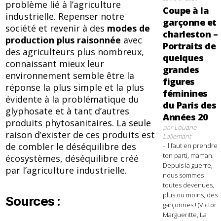
problème lié à l’agriculture
Coupe à la
industrielle. Repenser notre
garçonne et
société et revenir à des
modes de
charleston –
production plus raisonnée
avec
Portraits de
des agriculteurs plus nombreux,
quelques
connaissant mieux leur
grandes
environnement semble être la
figures
réponse la plus simple et la plus
féminines
évidente à la problématique du
du Paris des
glyphosate et à tant d’autres
Années 20
produits phytosanitaires. La seule
par
Louane
raison d’exister de ces produits est
Lallemant
de combler le déséquilibre des
- Il faut en prendre
ton parti, maman.
écosystèmes, déséquilibre créé
Depuis la guerre,
par l’agriculture industrielle.
nous sommes
toutes devenues,
plus ou moins, des
Sources :
garçonnes ! (Victor
Margueritte, La