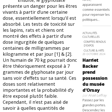
Ensuite, le glyphosate
apparaissent
présente un danger pour les êtres
comme essentiels
vivants à partir d’une certaine
pour repenser les
dose, essentiellement lorsqu’il est
politiques...
absorbé. Les tests de toxicité sur
les lapins, rats et chiens ont
ACTUALITÉS
montré des effets à partir d’une
CULTURELLES
dose ingurgitée de quelques
COMPTES RENDUS
D'EXPOS
centaines de milligrammes par
CULTURE & ARTS
kilogramme et par jour [1] & [2].
20 OCTOBRE 2024
Harriet
Un humain de 70 kg pourrait donc
Backer
être théoriquement exposé à 7
prend
grammes de glyphosate par jour
possession
sans voir d’effets sur sa santé. Ces
du musée
doses sont relativement
d’Orsay
importantes et la probabilité d’y
par
Anaë Leffray
être exposé plutôt faible.
Passez par les
Cependant, il n’est pas aisé de
grandes portes.
savoir à quelles quantités de
Descendez les