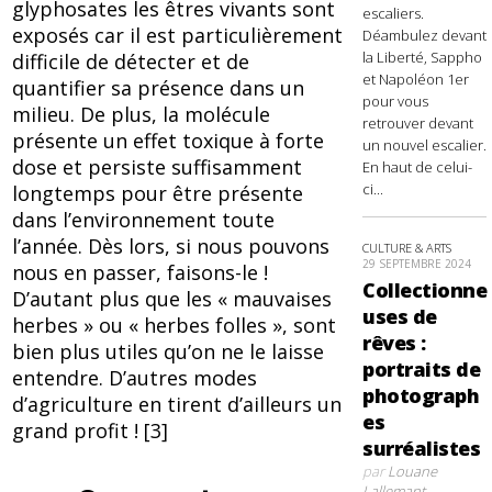
glyphosates les êtres vivants sont
escaliers.
exposés car il est particulièrement
Déambulez devant
la Liberté, Sappho
difficile de détecter et de
et Napoléon 1er
quantifier sa présence dans un
pour vous
milieu. De plus, la molécule
retrouver devant
présente un effet toxique à forte
un nouvel escalier.
dose et persiste suffisamment
En haut de celui-
ci...
longtemps pour être présente
dans l’environnement toute
l’année. Dès lors, si nous pouvons
CULTURE & ARTS
29 SEPTEMBRE 2024
nous en passer, faisons-le !
Collectionne
D’autant plus que les « mauvaises
uses de
herbes » ou « herbes folles », sont
rêves :
bien plus utiles qu’on ne le laisse
portraits de
entendre. D’autres modes
photograph
d’agriculture en tirent d’ailleurs un
es
grand profit ! [3]
surréalistes
par
Louane
Lallemant