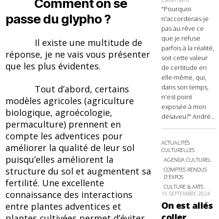
Comment on se
"Pourquoi
passe du glypho ?
n'accorderais-je
pas au rêve ce
que je refuse
Il existe une multitude de
parfois à la réalité,
réponse, je ne vais vous présenter
soit cette valeur
que les plus évidentes.
de certitude en
elle-même, qui,
dans son temps,
Tout d’abord, certains
n'est point
modèles agricoles (agriculture
exposée à mon
biologique, agroécologie,
désaveu?" André...
permaculture) prennent en
compte les adventices pour
ACTUALITÉS
améliorer la qualité de leur sol
CULTURELLES
puisqu’elles améliorent la
AGENDA CULTUREL
structure du sol et augmentent sa
COMPTES RENDUS
D'EXPOS
fertilité. Une excellente
CULTURE & ARTS
connaissance des interactions
15 SEPTEMBRE 2024
On est allés
entre plantes adventices et
coller
plantes cultivées permet d’éviter