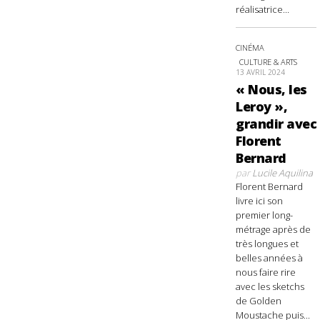
réalisatrice...
CINÉMA
CULTURE & ARTS
13 AVRIL 2024
« Nous, les
Leroy »,
grandir avec
Florent
Bernard
par
Lucile Aquilina
Florent Bernard
livre ici son
premier long-
métrage après de
très longues et
belles années à
nous faire rire
avec les sketchs
de Golden
Moustache puis...