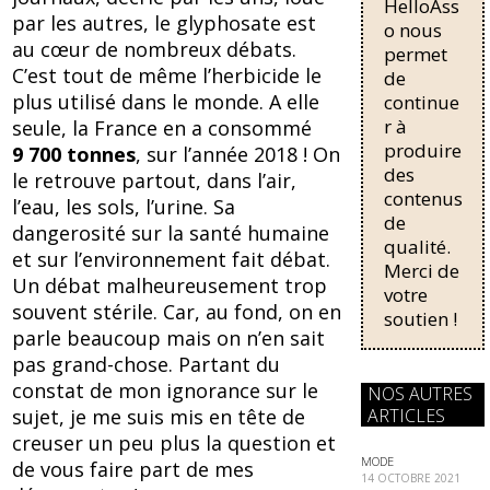
o
y
HelloAss
pour une
par les autres, le glyphosate est
régularisati
o
o nous
au cœur de nombreux débats.
on,
permet
k
passant de
C’est tout de même l’herbicide le
de
trois...
plus utilisé dans le monde. A elle
continue
r à
seule, la France en a consommé
produire
9 700 tonnes
, sur l’année 2018 ! On
des
le retrouve partout, dans l’air,
contenus
l’eau, les sols, l’urine. Sa
de
dangerosité sur la santé humaine
qualité.
et sur l’environnement fait débat.
Merci de
Un débat malheureusement trop
votre
souvent stérile. Car, au fond, on en
soutien !
parle beaucoup mais on n’en sait
pas grand-chose. Partant du
constat de mon ignorance sur le
NOS AUTRES
ARTICLES
sujet, je me suis mis en tête de
creuser un peu plus la question et
MODE
de vous faire part de mes
14 OCTOBRE 2021