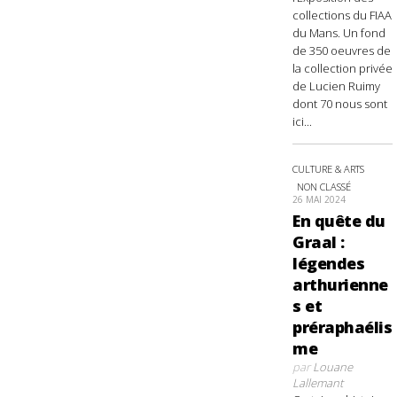
collections du FIAA
du Mans. Un fond
de 350 oeuvres de
la collection privée
de Lucien Ruimy
dont 70 nous sont
ici...
CULTURE & ARTS
NON CLASSÉ
26 MAI 2024
En quête du
Graal :
légendes
arthurienne
s et
préraphaélis
me
par
Louane
Lallemant