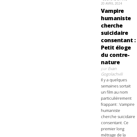
20 AVRIL 2024
Vampire
humaniste
cherche
suicidaire
consentant :
Petit éloge
du contre-
nature
par
Evan
Gogolachvili
Il y a quelques
semaines sortait
un film au nom
particulièrement
frappant : Vampire
humaniste
cherche suicidaire
consentant. Ce
premier long
métrage de la