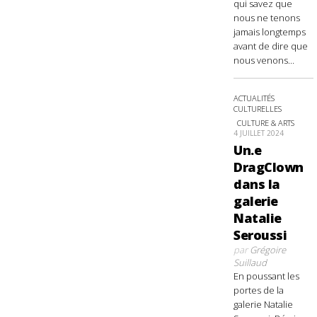
qui savez que
nous ne tenons
jamais longtemps
avant de dire que
nous venons...
ACTUALITÉS
CULTURELLES
CULTURE & ARTS
4 JUILLET 2024
Un.e
DragClown
dans la
galerie
Natalie
Seroussi
par
Grégoire
Suillaud
En poussant les
portes de la
galerie Natalie