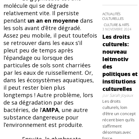
molécule qui se dégrade
relativement vite. Il persiste
ACTUALITÉS
CULTURELLES
pendant
un an en moyenne
dans
CULTURE & ARTS
les sols avant d’être dégradé.
3 NOVEMBRE 2024
Assez peu mobile, il peut toutefois
Les droits
se retrouver dans les eaux s’il
culturels:
pleut peu de temps après
nouveau
l’épandage ou lorsque des
leitmotiv
particules de sols sont charriées
des
par les eaux de ruissellement. Or,
politiques et
dans les écosystèmes aquatiques,
institutions
il peut rester bien plus
culturelles
longtemps ! Autre problème, lors
par
Sarah Joyaux
Les droits
de sa dégradation par des
culturels, loin
bactéries, de l’
AMPA
, une autre
d’être un concept
substance dangereuse pour
récent bien qu’ils
l’environnement est produite.
s’affirment
désormais avec
force,