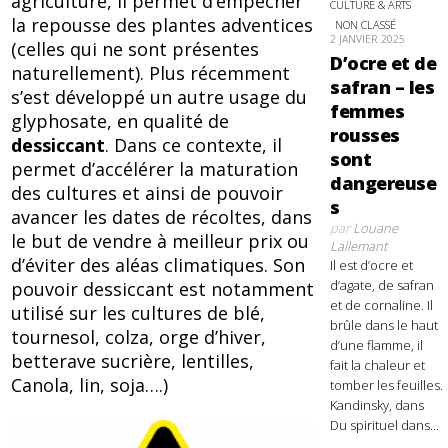
agriculture, il permet d’empêcher
CULTURE & ARTS
la repousse des plantes adventices
NON CLASSÉ
2 JANVIER 2025
(celles qui ne sont présentes
D’ocre et de
naturellement). Plus récemment
safran – les
s’est développé un autre usage du
femmes
glyphosate, en qualité de
rousses
dessiccant
. Dans ce contexte, il
sont
permet d’accélérer la maturation
dangereuse
des cultures et ainsi de pouvoir
s
avancer les dates de récoltes, dans
par
Louane
le but de vendre à meilleur prix ou
Lallemant
d’éviter des aléas climatiques. Son
Il est d’ocre et
d’agate, de safran
pouvoir dessiccant est notamment
et de cornaline. Il
utilisé sur les cultures de blé,
brûle dans le haut
tournesol, colza, orge d’hiver,
d’une flamme, il
betterave sucrière, lentilles,
fait la chaleur et
Canola, lin, soja….)
tomber les feuilles.
Kandinsky, dans
Du spirituel dans...