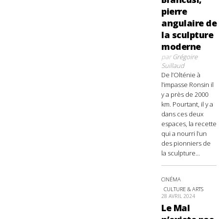
pierre
angulaire de
la sculpture
moderne
par
Grégoire
Suillaud
De l’Olténie à
l’impasse Ronsin il
y a près de 2000
km. Pourtant, il y a
dans ces deux
espaces, la recette
qui a nourri l’un
des pionniers de
la sculpture...
CINÉMA
CULTURE & ARTS
28 AVRIL 2024
Le Mal