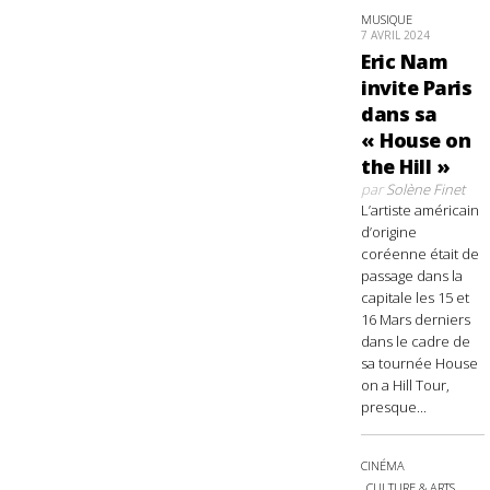
MUSIQUE
7 AVRIL 2024
Eric Nam
invite Paris
dans sa
« House on
the Hill »
par
Solène Finet
L’artiste américain
d’origine
coréenne était de
passage dans la
capitale les 15 et
16 Mars derniers
dans le cadre de
sa tournée House
on a Hill Tour,
presque...
CINÉMA
CULTURE & ARTS