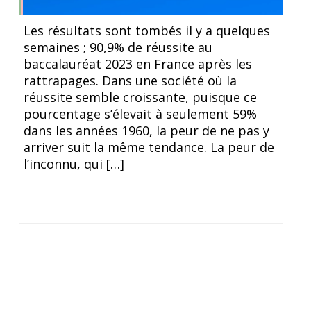
Photo de Mo Eid sur Pexels: https://www.pexels.com/fr-
Les résultats sont tombés il y a quelques
fr/photo/escalier-lumineux-rouge-art-10771000/
semaines ; 90,9% de réussite au
baccalauréat 2023 en France après les
rattrapages. Dans une société où la
réussite semble croissante, puisque ce
pourcentage s’élevait à seulement 59%
dans les années 1960, la peur de ne pas y
arriver suit la même tendance. La peur de
l’inconnu, qui […]