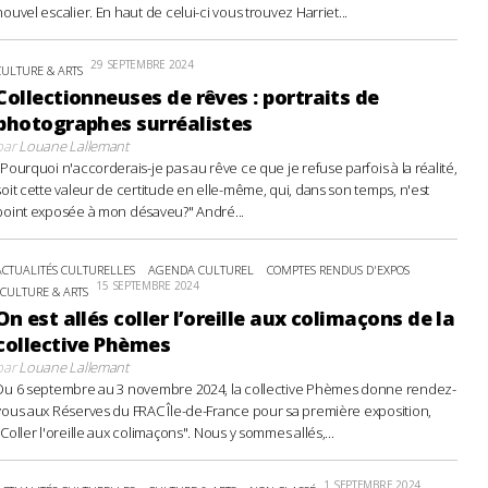
nouvel escalier. En haut de celui-ci vous trouvez Harriet...
29 SEPTEMBRE 2024
CULTURE & ARTS
Collectionneuses de rêves : portraits de
photographes surréalistes
par
Louane Lallemant
"Pourquoi n'accorderais-je pas au rêve ce que je refuse parfois à la réalité,
soit cette valeur de certitude en elle-même, qui, dans son temps, n'est
point exposée à mon désaveu?" André...
ACTUALITÉS CULTURELLES
AGENDA CULTUREL
COMPTES RENDUS D'EXPOS
15 SEPTEMBRE 2024
CULTURE & ARTS
On est allés coller l’oreille aux colimaçons de la
collective Phèmes
par
Louane Lallemant
Du 6 septembre au 3 novembre 2024, la collective Phèmes donne rendez-
vous aux Réserves du FRAC Île-de-France pour sa première exposition,
"Coller l'oreille aux colimaçons". Nous y sommes allés,...
1 SEPTEMBRE 2024