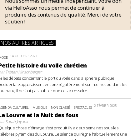
Nous sommes un média indépendant. Votre don
via HelloAsso nous permet de continuer à
produire des contenus de qualité. Merci de votre
soutien !
NOS AUTRES ARTICLES
14 OCTOBRE 2021
MODE
Petite histoire du voile chrétien
par
Tristan Hinschberger
Si les débats concernant le port du voile dans la sphère publique
occidentale apparaissent encore régulièrement sur internet ou dans les
journaux, il ne faut pas oublier que cet accessoire...
2 FÉVRIER 2025
AGENDA CULTUREL
MUSIQUE
NON CLASSÉ
SPECTACLES
Le Louvre et la Nuit des fous
par
Sarah Joyaux
Quelque chose d’étrange s’est produit il y a deux semaines sous les
célèbres pyramides du Louvre. Le silence qui règne habituellement une