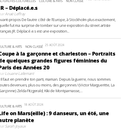
ACTUALITÉS CULTURELLES
CULTURE & ARTS
NON CLASSÉ
JR – Déplacé.e.s
par
Anaë Leffray
Avant-propos De l’autre côté de l’Europe, à Stockholm plus exactement,
quelle fut ma surprise de tomber sur une exposition du street artiste
français JR. Déplacé.e.s est une exposition...
25 AOÛT 2024
CULTURE & ARTS
NON CLASSÉ
Coupe à la garçonne et charleston – Portraits
de quelques grandes figures féminines du
Paris des Années 20
par
Louane Lallemant
- Il faut en prendre ton parti, maman. Depuis la guerre, nous sommes
toutes devenues, plus ou moins, des garçonnes ! (Victor Margueritte, La
Garçonne) Zelda Fitzgerald, Kiki de Montparnasse,...
18 AOÛT 2024
CULTURE & ARTS
Life on Mars(eille) : 9 danseurs, un été, une
autre planète
par
Sarah Joyaux