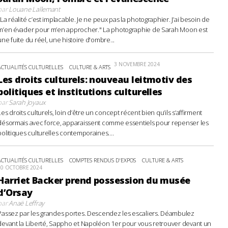
par
Louane Lallemant
"La réalité c’est implacable. Je ne peux pas la photographier. J’ai besoin de
m’en évader pour m’en approcher." La photographie de Sarah Moon est
une fuite du réel, une histoire d'ombre...
3 NOVEMBRE 2024
ACTUALITÉS CULTURELLES
CULTURE & ARTS
Les droits culturels: nouveau leitmotiv des
politiques et institutions culturelles
par
Sarah Joyaux
Les droits culturels, loin d’être un concept récent bien qu’ils s’affirment
désormais avec force, apparaissent comme essentiels pour repenser les
politiques culturelles contemporaines....
ACTUALITÉS CULTURELLES
COMPTES RENDUS D'EXPOS
CULTURE & ARTS
20 OCTOBRE 2024
Harriet Backer prend possession du musée
d’Orsay
par
Anaë Leffray
Passez par les grandes portes. Descendez les escaliers. Déambulez
devant la Liberté, Sappho et Napoléon 1er pour vous retrouver devant un