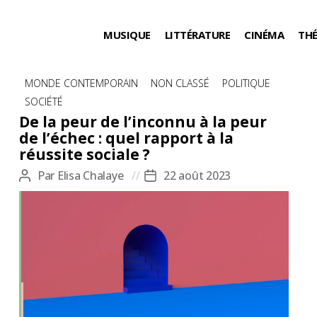
MUSIQUE
LITTÉRATURE
CINÉMA
TH
Catégories
MONDE CONTEMPORAIN
NON CLASSÉ
POLITIQUE
SOCIÉTÉ
De la peur de l’inconnu à la peur
de l’échec : quel rapport à la
réussite sociale ?
Par
Elisa Chalaye
22 août 2023
Auteur
Date
de
de
l’article
l’article