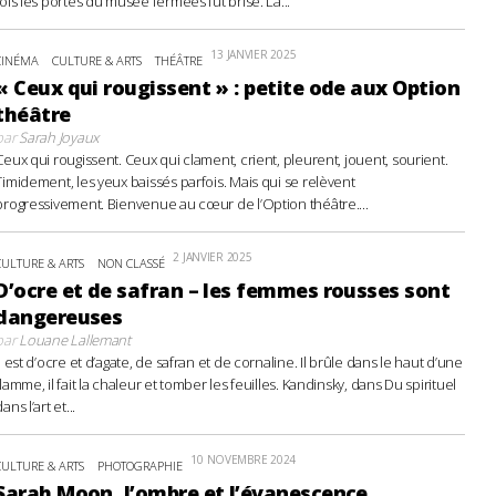
fois les portes du musée fermées fut brisé. La...
13 JANVIER 2025
CINÉMA
CULTURE & ARTS
THÉÂTRE
« Ceux qui rougissent » : petite ode aux Option
théâtre
par
Sarah Joyaux
Ceux qui rougissent. Ceux qui clament, crient, pleurent, jouent, sourient.
Timidement, les yeux baissés parfois. Mais qui se relèvent
progressivement. Bienvenue au cœur de l’Option théâtre....
2 JANVIER 2025
CULTURE & ARTS
NON CLASSÉ
D’ocre et de safran – les femmes rousses sont
dangereuses
par
Louane Lallemant
Il est d’ocre et d’agate, de safran et de cornaline. Il brûle dans le haut d’une
flamme, il fait la chaleur et tomber les feuilles. Kandinsky, dans Du spirituel
ans l’art et...
10 NOVEMBRE 2024
CULTURE & ARTS
PHOTOGRAPHIE
Sarah Moon, l’ombre et l’évanescence