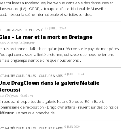
Des coulisses aux calanques, bienvenue dans la vie des danseuses et
danseurs de (LA) HORDE, la troupe du Ballet National de Marseille.
Acclamés sur la scène internationale et sollicités par des...
28 JUILLET 2024
CULTURE & ARTS
NON CLASSÉ
Glas – La mer et la mort en Bretagne
par
Louane Lallemant
Je suis bretonne : il fallait bien qu'un jour j'écrive sur le pays de mes pères.
Vous qui connaissez la fierté bretonne, qui savez que nous ne tenons
jamais longtemps avant de dire que nous venons...
4 JUILLET 2024
ACTUALITÉS CULTURELLES
CULTURE & ARTS
Un.e DragClown dans la galerie Natalie
Seroussi
par
Grégoire Suillaud
En poussant les portes de la galerie Natalie Seroussi, Rémi Baert,
commissaire de l’exposition « Dragclown affairs » revient sur des points de
définition. En tant que branche de...
9 JUIN 2024
ACTUALITÉS CULTURELLES
CULTURE & ARTS