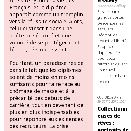
réussite rythme la vie des
par
Anaë Leffray
Français, et le diplôme
Passez par les
apparaît comme un tremplin
grandes portes.
vers la réussite sociale. Alors,
Descendez les
celui-ci s’inscrit dans une
escaliers.
quête de sécurité et une
Déambulez
devant la Liberté,
volonté de se protéger contre
Sappho et
l’échec, réel ou ressenti.
Napoléon 1er
pour vous
Pourtant, un paradoxe réside
retrouver devant
dans le fait que les diplômes
un nouvel
escalier. En haut
soient de moins en moins
de celui-ci...
suffisants pour faire face au
chômage de masse et à la
précarité des débuts de
CULTURE & ARTS
29 SEPTEMBRE 2024
carrière, tout en devenant de
Collectionn
plus en plus indispensables
euses de
pour répondre aux exigences
rêves :
des recruteurs. La crise
portraits de