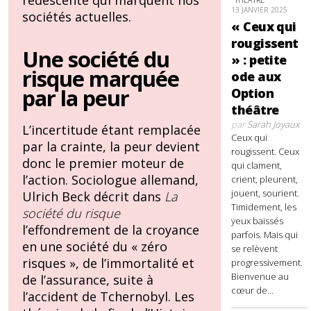
redescente qui marquent nos
13 JANVIER 2025
sociétés actuelles.
« Ceux qui
rougissent
Une société du
» : petite
risque marquée
ode aux
par la peur
Option
théâtre
par
Sarah Joyaux
L’incertitude étant remplacée
Ceux qui
par la crainte, la peur devient
rougissent. Ceux
donc le premier moteur de
qui clament,
l’action. Sociologue allemand,
crient, pleurent,
jouent, sourient.
Ulrich Beck décrit dans
La
Timidement, les
société du risque
yeux baissés
l’effondrement de la croyance
parfois. Mais qui
en une société du « zéro
se relèvent
risques », de l’immortalité et
progressivement.
Bienvenue au
de l’assurance, suite à
cœur de...
l’accident de Tchernobyl. Les