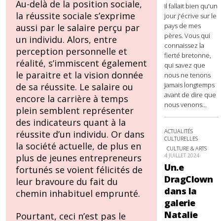
Au-delà de la position sociale,
il fallait bien qu'un
la réussite sociale s’exprime
jour j'écrive sur le
pays de mes
aussi par le salaire perçu par
pères. Vous qui
un individu. Alors, entre
connaissez la
perception personnelle et
fierté bretonne,
réalité, s’immiscent également
qui savez que
le paraitre et la vision donnée
nous ne tenons
jamais longtemps
de sa réussite. Le salaire ou
avant de dire que
encore la carrière à temps
nous venons...
plein semblent représenter
des indicateurs quant à la
ACTUALITÉS
réussite d’un individu. Or dans
CULTURELLES
la société actuelle, de plus en
CULTURE & ARTS
4 JUILLET 2024
plus de jeunes entrepreneurs
Un.e
fortunés se voient félicités de
DragClown
leur bravoure du fait du
dans la
chemin inhabituel emprunté.
galerie
Natalie
Pourtant, ceci n’est pas le