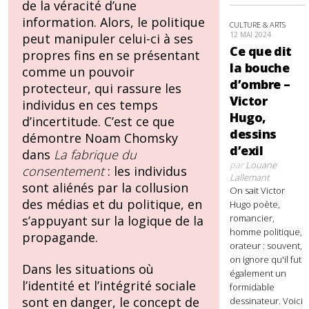
de la véracité d’une
information. Alors, le politique
CULTURE & ARTS
12 MAI 2024
peut manipuler celui-ci à ses
Ce que dit
propres fins en se présentant
la bouche
comme un pouvoir
d’ombre –
protecteur, qui rassure les
Victor
individus en ces temps
Hugo,
d’incertitude. C’est ce que
dessins
démontre Noam Chomsky
d’exil
dans
La fabrique du
par
Louane
consentement
: les individus
Lallemant
sont aliénés par la collusion
On sait Victor
des médias et du politique, en
Hugo poète,
romancier,
s’appuyant sur la logique de la
homme politique,
propagande.
orateur : souvent,
on ignore qu'il fut
Dans les situations où
également un
l’identité et l’intégrité sociale
formidable
sont en danger, le concept de
dessinateur. Voici