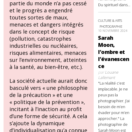
partie du monde n’a pas cessé
Du spirituel dans...
et le progrès a engendré
toutes sortes de maux,
CULTURE & ARTS
menaces et dangers intégrés
PHOTOGRAPHIE
dans le concept de risque
10 NOVEMBRE 2024
Sarah
(pollution, catastrophes
Moon,
industrielles ou nucléaires,
l’ombre et
risques alimentaires, menaces
l’évanescen
sur l’environnement, atteintes
ce
à la santé, au bien-être, etc.).
par
Louane
Lallemant
La société actuelle aurait donc
"La réalité c’est
basculé vers « une philosophie
implacable. Je ne
de la précaution » et une
peux pas la
photographier. J’ai
« politique de la prévention »,
besoin de m’en
incitant à l’inaction au profit
évader pour m’en
d’une forme de sécurité. A cela
approcher." La
s’ajoute la dynamique
photographie de
d’individualisation qu’a connue
Sarah Moon est