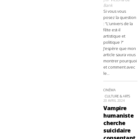
Bank
Si vous vous
posez la question
: “L’univers de la
fête est-il
artistique et
politique ?”
J’espère que mon
article saura vous
montrer pourquoi
et comment avec
le...
CINÉMA
CULTURE & ARTS
20 AVRIL 2024
Vampire
humaniste
cherche
suicidaire
consentant