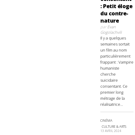
: Petit éloge
du contre-
nature
par
Evan
Gogolachvili
Il y a quelques
semaines sortait
un film au nom
particulièrement
frappant : Vampire
humaniste
cherche
suicidaire
consentant. Ce
premier long
métrage de la
réalisatrice...
CINÉMA
CULTURE & ARTS
13 AVRIL 2024