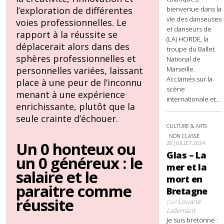
bienvenue dans la
l’exploration de différentes
vie des danseuses
voies professionnelles. Le
et danseurs de
rapport à la réussite se
(LA) HORDE, la
déplacerait alors dans des
troupe du Ballet
sphères professionnelles et
National de
Marseille.
personnelles variées, laissant
Acclamés sur la
place à une peur de l’inconnu
scène
menant à une expérience
internationale et...
enrichissante, plutôt que la
seule crainte d’échouer.
CULTURE & ARTS
NON CLASSÉ
Un 0 honteux ou
28 JUILLET 2024
Glas – La
un 0 généreux : le
mer et la
salaire et le
mort en
paraitre comme
Bretagne
réussite
par
Louane
Lallemant
Je suis bretonne :