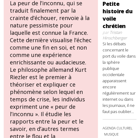
La peur de l’inconnu, qui se
Petite
traduit finalement par la
histoire du
crainte d’échouer, renvoie à la
voile
nature pessimiste pour
chrétien
laquelle est connue la France.
par
Tristan
Hinschberger
Cette dernière visualise l’échec
Si les débats
comme une fin en soi, et non
concernant le
comme une expérience
port du voile dans
enrichissante ou audacieuse.
la sphère
publique
Le philosophe allemand Kurt
occidentale
Riezler est le premier à
apparaissent
théoriser et expliquer ce
encore
phénomène selon lequel en
régulièrement sur
temps de crise, les individus
internet ou dans
les journaux, il ne
expriment une « peur de
faut pas oublier...
l’inconnu ». Il étudie les
rapports entre la peur et le
savoir, en d’autres termes
AGENDA CULTUREL
MUSIQUE
entre le flou et la