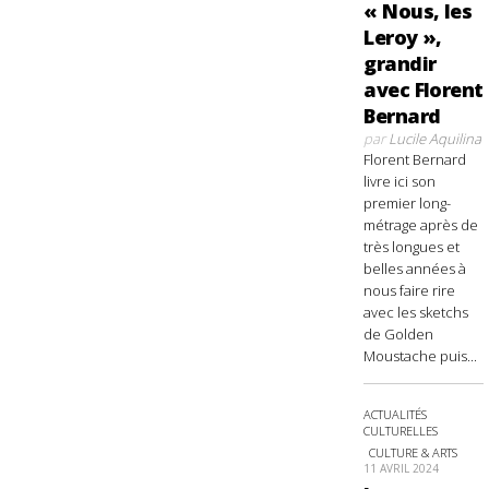
« Nous, les
Leroy »,
grandir
avec Florent
Bernard
par
Lucile Aquilina
Florent Bernard
livre ici son
premier long-
métrage après de
très longues et
belles années à
nous faire rire
avec les sketchs
de Golden
Moustache puis...
ACTUALITÉS
CULTURELLES
CULTURE & ARTS
11 AVRIL 2024