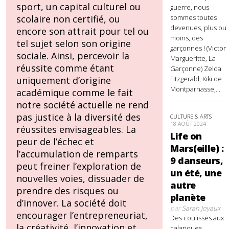
sport, un capital culturel ou
guerre, nous
sommes toutes
scolaire non certifié, ou
devenues, plus ou
encore son attrait pour tel ou
moins, des
tel sujet selon son origine
garçonnes ! (Victor
sociale. Ainsi, percevoir la
Margueritte, La
réussite comme étant
Garçonne) Zelda
Fitzgerald, Kiki de
uniquement d’origine
Montparnasse,...
académique comme le fait
notre société actuelle ne rend
pas justice à la diversité des
CULTURE & ARTS
18 AOÛT 2024
réussites envisageables. La
Life on
peur de l’échec et
Mars(eille) :
l’accumulation de remparts
9 danseurs,
peut freiner l’exploration de
un été, une
nouvelles voies, dissuader de
autre
prendre des risques ou
planète
d’innover. La société doit
par
Sarah Joyaux
encourager l’entrepreneuriat,
Des coulisses aux
la créativité, l’innovation et
calanques,