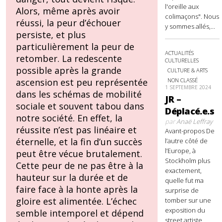
l'oreille aux
Alors, même après avoir
colimaçons". Nous
réussi, la peur d’échouer
y sommes allés,...
persiste, et plus
particulièrement la peur de
ACTUALITÉS
retomber. La redescente
CULTURELLES
possible après la grande
CULTURE & ARTS
NON CLASSÉ
ascension est peu représentée
1 SEPTEMBRE 2024
dans les schémas de mobilité
JR –
sociale et souvent tabou dans
Déplacé.e.s
notre société. En effet, la
par
Anaë Leffray
réussite n’est pas linéaire et
Avant-propos De
éternelle, et la fin d’un succès
l’autre côté de
l’Europe, à
peut être vécue brutalement.
Stockholm plus
Cette peur de ne pas être à la
exactement,
hauteur sur la durée et de
quelle fut ma
faire face à la honte après la
surprise de
gloire est alimentée. L’échec
tomber sur une
exposition du
semble intemporel et dépend
street artiste