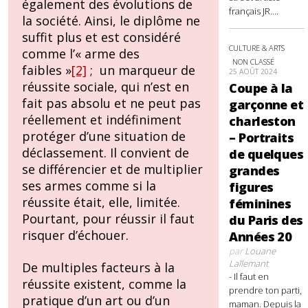
également des évolutions de
français JR....
la société. Ainsi, le diplôme ne
suffit plus et est considéré
CULTURE & ARTS
comme l’« arme des
NON CLASSÉ
faibles »
[2]
; un marqueur de
25 AOÛT 2024
réussite sociale, qui n’est en
Coupe à la
fait pas absolu et ne peut pas
garçonne et
réellement et indéfiniment
charleston
protéger d’une situation de
– Portraits
déclassement. Il convient de
de quelques
se différencier et de multiplier
grandes
ses armes comme si la
figures
réussite était, elle, limitée.
féminines
Pourtant, pour réussir il faut
du Paris des
risquer d’échouer.
Années 20
par
Louane
Lallemant
De multiples facteurs à la
- Il faut en
réussite existent, comme la
prendre ton parti,
pratique d’un art ou d’un
maman. Depuis la