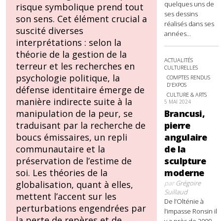
quelques uns de
risque symbolique prend tout
ses dessins
son sens. Cet élément crucial a
réalisés dans ses
suscité diverses
années...
interprétations : selon la
théorie de la gestion de la
ACTUALITÉS
terreur et les recherches en
CULTURELLES
psychologie politique, la
COMPTES RENDUS
D'EXPOS
défense identitaire émerge de
CULTURE & ARTS
manière indirecte suite à la
5 MAI 2024
Brancusi,
manipulation de la peur, se
pierre
traduisant par la recherche de
angulaire
boucs émissaires, un repli
de la
communautaire et la
sculpture
préservation de l’estime de
moderne
soi. Les théories de la
par
Grégoire
globalisation, quant à elles,
Suillaud
mettent l’accent sur les
De l’Olténie à
perturbations engendrées par
l’impasse Ronsin il
la perte de repères et de
y a près de 2000