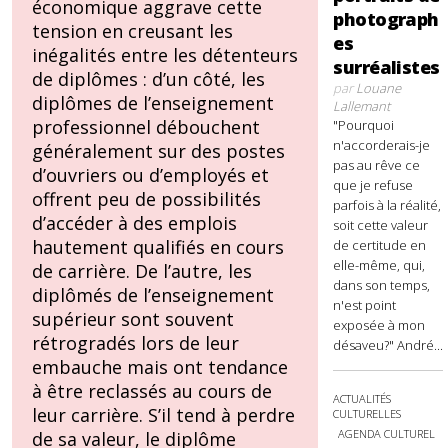
économique aggrave cette
photograph
tension en creusant les
es
inégalités entre les détenteurs
surréalistes
de diplômes : d’un côté, les
par
Louane
diplômes de l’enseignement
Lallemant
professionnel débouchent
"Pourquoi
n'accorderais-je
généralement sur des postes
pas au rêve ce
d’ouvriers ou d’employés et
que je refuse
offrent peu de possibilités
parfois à la réalité,
d’accéder à des emplois
soit cette valeur
hautement qualifiés en cours
de certitude en
elle-même, qui,
de carrière. De l’autre, les
dans son temps,
diplômés de l’enseignement
n'est point
supérieur sont souvent
exposée à mon
rétrogradés lors de leur
désaveu?" André...
embauche mais ont tendance
à être reclassés au cours de
ACTUALITÉS
leur carrière. S’il tend à perdre
CULTURELLES
AGENDA CULTUREL
de sa valeur, le diplôme