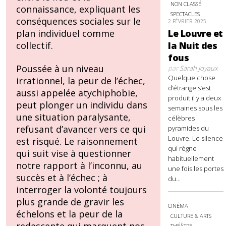
NON CLASSÉ
connaissance, expliquant les
SPECTACLES
conséquences sociales sur le
2 FÉVRIER 2025
Le Louvre et
plan individuel comme
la Nuit des
collectif.
fous
Poussée à un niveau
par
Sarah Joyaux
Quelque chose
irrationnel, la peur de l’échec,
d’étrange s’est
aussi appelée atychiphobie,
produit il y a deux
peut plonger un individu dans
semaines sous les
une situation paralysante,
célèbres
refusant d’avancer vers ce qui
pyramides du
Louvre. Le silence
est risqué. Le raisonnement
qui règne
qui suit vise à questionner
habituellement
notre rapport à l’inconnu, au
une fois les portes
succès et à l’échec ; à
du...
interroger la volonté toujours
plus grande de gravir les
CINÉMA
échelons et la peur de la
CULTURE & ARTS
THÉÂTRE