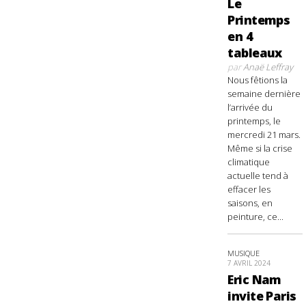
Le
Printemps
en 4
tableaux
par
Anaë Leffray
Nous fêtions la
semaine dernière
l’arrivée du
printemps, le
mercredi 21 mars.
Même si la crise
climatique
actuelle tend à
effacer les
saisons, en
peinture, ce...
MUSIQUE
7 AVRIL 2024
Eric Nam
invite Paris