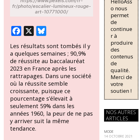
https://www.pexels.com/fr-
HelloAss
nécessaire
fr/photo/escalier-lumineux-rouge-
o nous
pour une
art-10771000/
permet
régularisati
de
on,
F
X
Bl
continue
passant
r à
de trois...
ac
u
produire
Les résultats sont tombés il y
e
e
des
a quelques semaines ; 90,9%
contenus
b
sk
de réussite au baccalauréat
de
o
y
2023 en France après les
qualité.
rattrapages. Dans une société
Merci de
o
où la réussite semble
votre
k
soutien !
croissante, puisque ce
pourcentage s’élevait à
seulement 59% dans les
NOS AUTRES
années 1960, la peur de ne pas
ARTICLES
y arriver suit la même
tendance.
MODE
14 OCTOBRE 2021