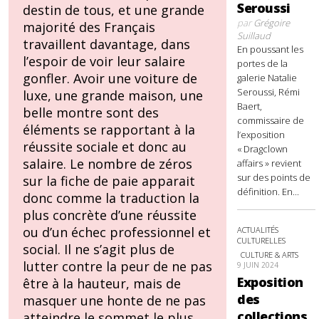
Seroussi
destin de tous, et une grande
par
Grégoire
majorité des Français
Suillaud
travaillent davantage, dans
En poussant les
l’espoir de voir leur salaire
portes de la
gonfler. Avoir une voiture de
galerie Natalie
Seroussi, Rémi
luxe, une grande maison, une
Baert,
belle montre sont des
commissaire de
éléments se rapportant à la
l’exposition
réussite sociale et donc au
« Dragclown
salaire. Le nombre de zéros
affairs » revient
sur des points de
sur la fiche de paie apparait
définition. En...
donc comme la traduction la
plus concrète d’une réussite
ou d’un échec professionnel et
ACTUALITÉS
CULTURELLES
social. Il ne s’agit plus de
CULTURE & ARTS
lutter contre la peur de ne pas
9 JUIN 2024
Exposition
être à la hauteur, mais de
des
masquer une honte de ne pas
collections
atteindre le sommet le plus