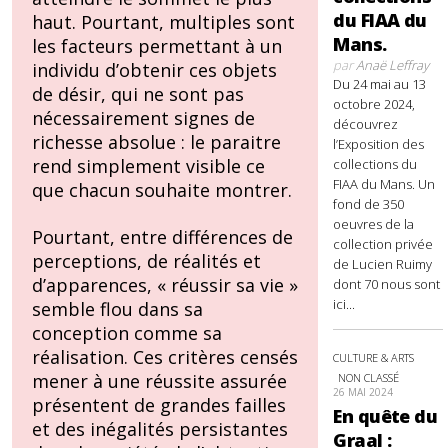
du FIAA du
haut. Pourtant, multiples sont
Mans.
les facteurs permettant à un
par
Anaë Leffray
individu d’obtenir ces objets
Du 24 mai au 13
de désir, qui ne sont pas
octobre 2024,
nécessairement signes de
découvrez
richesse absolue : le paraitre
l’Exposition des
rend simplement visible ce
collections du
FIAA du Mans. Un
que chacun souhaite montrer.
fond de 350
oeuvres de la
Pourtant, entre différences de
collection privée
perceptions, de réalités et
de Lucien Ruimy
d’apparences, « réussir sa vie »
dont 70 nous sont
ici...
semble flou dans sa
conception comme sa
réalisation. Ces critères censés
CULTURE & ARTS
mener à une réussite assurée
NON CLASSÉ
26 MAI 2024
présentent de grandes failles
En quête du
et des inégalités persistantes
Graal :