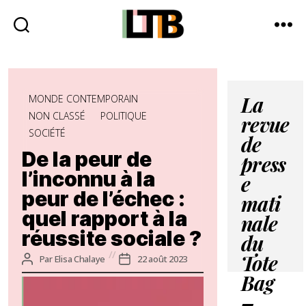
Le
Tote
Bag
Catégories
-
MONDE CONTEMPORAIN
La
Média
NON CLASSÉ
POLITIQUE
revue
d'information
SOCIÉTÉ
quotidienne
de
De la peur de
press
l’inconnu à la
e
peur de l’échec :
mati
quel rapport à la
nale
réussite sociale ?
du
Auteur
Date
Par
Elisa Chalaye
22 août 2023
Tote
de
de
Bag
l’article
l’article
–