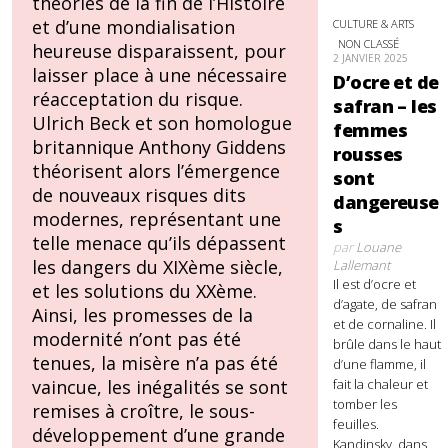
théories de la fin de l’Histoire
et d’une mondialisation
CULTURE & ARTS
NON CLASSÉ
heureuse disparaissent, pour
2 JANVIER 2025
laisser place à une nécessaire
D’ocre et de
réacceptation du risque.
safran – les
Ulrich Beck et son homologue
femmes
britannique Anthony Giddens
rousses
théorisent alors l’émergence
sont
de nouveaux risques dits
dangereuse
modernes, représentant une
s
telle menace qu’ils dépassent
par
Louane
les dangers du XIXème siècle,
Lallemant
Il est d’ocre et
et les solutions du XXème.
d’agate, de safran
Ainsi, les promesses de la
et de cornaline. Il
modernité n’ont pas été
brûle dans le haut
tenues, la misère n’a pas été
d’une flamme, il
fait la chaleur et
vaincue, les inégalités se sont
tomber les
remises à croître, le sous-
feuilles.
développement d’une grande
Kandinsky, dans