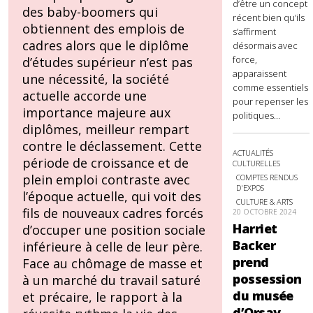
d’être un concept
des baby-boomers qui
récent bien qu’ils
obtiennent des emplois de
s’affirment
cadres alors que le diplôme
désormais avec
force,
d’études supérieur n’est pas
apparaissent
une nécessité, la société
comme essentiels
actuelle accorde une
pour repenser les
importance majeure aux
politiques...
diplômes, meilleur rempart
contre le déclassement. Cette
ACTUALITÉS
période de croissance et de
CULTURELLES
plein emploi contraste avec
COMPTES RENDUS
D'EXPOS
l’époque actuelle, qui voit des
CULTURE & ARTS
fils de nouveaux cadres forcés
20 OCTOBRE 2024
Harriet
d’occuper une position sociale
Backer
inférieure à celle de leur père.
prend
Face au chômage de masse et
possession
à un marché du travail saturé
du musée
et précaire, le rapport à la
d’Orsay