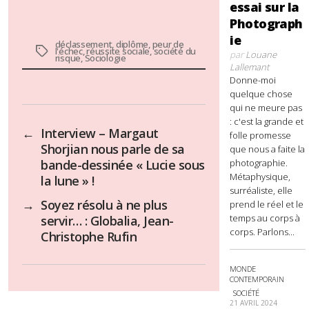
essai sur la
Photograph
ie
déclassement
,
diplôme
,
peur de
Étiquettes
l'échec
,
réussite sociale
,
société du
par
Louane
risque
,
Sociologie
Lallemant
Donne-moi
quelque chose
qui ne meure pas
: c'est la grande et
←
Interview – Margaut
folle promesse
Shorjian nous parle de sa
que nous a faite la
photographie.
bande-dessinée « Lucie sous
Métaphysique,
la lune » !
surréaliste, elle
→
Soyez résolu à ne plus
prend le réel et le
temps au corps à
servir… : Globalia, Jean-
corps. Parlons...
Christophe Rufin
MONDE
CONTEMPORAIN
SOCIÉTÉ
21 AVRIL 2024