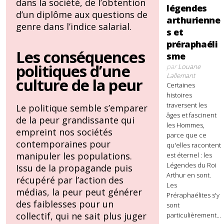
dans la société, de l’obtention
légendes
d’un diplôme aux questions de
arthurienne
genre dans l’indice salarial.
s et
préraphaéli
Les conséquences
sme
politiques d’une
par
Louane
Lallemant
culture de la peur
Certaines
histoires
traversent les
Le politique semble s’emparer
âges et fascinent
de la peur grandissante qui
les Hommes,
empreint nos sociétés
parce que ce
contemporaines pour
qu'elles racontent
manipuler les populations.
est éternel : les
Légendes du Roi
Issu de la propagande puis
Arthur en sont.
récupéré par l’action des
Les
médias, la peur peut générer
Préraphaélites s'y
des faiblesses pour un
sont
collectif, qui ne sait plus juger
particulièrement...