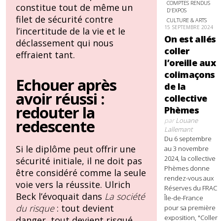
COMPTES RENDUS
constitue tout de même un
D'EXPOS
filet de sécurité contre
CULTURE & ARTS
15 SEPTEMBRE 2024
l’incertitude de la vie et le
On est allés
déclassement qui nous
coller
effraient tant.
l’oreille aux
colimaçons
Echouer après
de la
avoir réussi :
collective
redouter la
Phèmes
par
Louane
redescente
Lallemant
Du 6 septembre
Si le diplôme peut offrir une
au 3 novembre
2024, la collective
sécurité initiale, il ne doit pas
Phèmes donne
être considéré comme la seule
rendez-vous aux
voie vers la réussite. Ulrich
Réserves du FRAC
Beck l’évoquait dans
La société
Île-de-France
du risque
: tout devient
pour sa première
exposition, "Coller
danger, tout devient risqué.