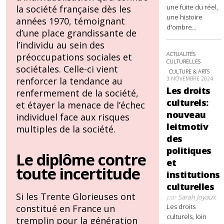
une fuite du réel,
la société française dès les
une histoire
années 1970, témoignant
d'ombre...
d’une place grandissante de
l’individu au sein des
ACTUALITÉS
préoccupations sociales et
CULTURELLES
sociétales. Celle-ci vient
CULTURE & ARTS
3 NOVEMBRE 2024
renforcer la tendance au
Les droits
renfermement de la société,
culturels:
et étayer la menace de l’échec
nouveau
individuel face aux risques
leitmotiv
multiples de la société.
des
politiques
Le diplôme contre
et
toute incertitude
institutions
culturelles
Si les Trente Glorieuses ont
par
Sarah Joyaux
Les droits
constitué en France un
culturels, loin
tremplin pour la génération