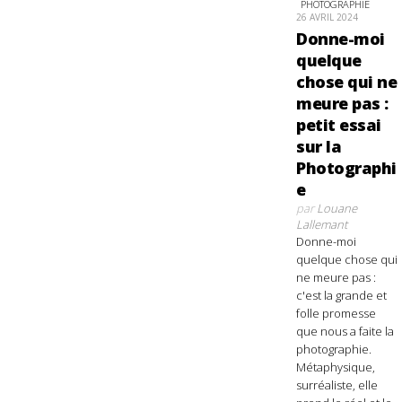
PHOTOGRAPHIE
26 AVRIL 2024
Donne-moi
quelque
chose qui ne
meure pas :
petit essai
sur la
Photographi
e
par
Louane
Lallemant
Donne-moi
quelque chose qui
ne meure pas :
c'est la grande et
folle promesse
que nous a faite la
photographie.
Métaphysique,
surréaliste, elle