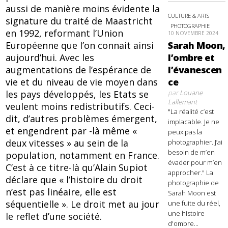
aussi de manière moins évidente la
CULTURE & ARTS
signature du traité de Maastricht
PHOTOGRAPHIE
en 1992, reformant l’Union
10 NOVEMBRE 2024
Sarah Moon,
Européenne que l’on connait ainsi
l’ombre et
aujourd’hui. Avec les
l’évanescen
augmentations de l’espérance de
ce
vie et du niveau de vie moyen dans
par
Louane
les pays développés, les Etats se
Lallemant
veulent moins redistributifs. Ceci-
"La réalité c’est
dit, d’autres problèmes émergent,
implacable. Je ne
et engendrent par -là même «
peux pas la
deux vitesses » au sein de la
photographier. J’ai
besoin de m’en
population, notamment en France.
évader pour m’en
C’est à ce titre-là qu’Alain Supiot
approcher." La
déclare que « l’histoire du droit
photographie de
n’est pas linéaire, elle est
Sarah Moon est
séquentielle ». Le droit met au jour
une fuite du réel,
une histoire
le reflet d’une société.
d'ombre...