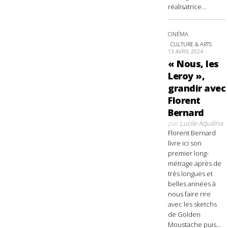
réalisatrice...
CINÉMA
CULTURE & ARTS
13 AVRIL 2024
« Nous, les
Leroy »,
grandir avec
Florent
Bernard
par
Lucile Aquilina
Florent Bernard
livre ici son
premier long-
métrage après de
très longues et
belles années à
nous faire rire
avec les sketchs
de Golden
Moustache puis...