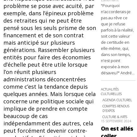
problème se pose avec acuité, par
"Pourquoi
n'accorderais-je
exemple, dans l’épineux problème
pas au rêve ce
des retraites qui ne peut être
que je refuse
pensé sous les seuls prisme de son
parfois à la réalité,
financement et de son contrat
soit cette valeur
mais anticipé sur plusieurs
de certitude en
elle-même, qui,
générations. Rassembler plusieurs
dans son temps,
entités pour faire des économies
n'est point
d’échelle peut être utile lorsque
exposée à mon
l’on réunit plusieurs
désaveu?" André...
administrations déconcentrées
comme c’est la tendance depuis
ACTUALITÉS
quelques années. Mais lorsque cela
CULTURELLES
concerne une politique sociale qui
AGENDA CULTUREL
COMPTES RENDUS
implique de prendre en compte
D'EXPOS
beaucoup de cas
CULTURE & ARTS
15 SEPTEMBRE 2024
indépendamment des autres, cela
On est allés
peut forcément devenir contre-
coller