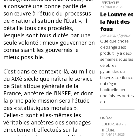
SPECTACLES
a consacré une bonne partie de
2 FÉVRIER 2025
son œuvre à l’étude du processus
Le Louvre et
de « rationalisation de l’État », il
la Nuit des
détaille tous ces procédés,
fous
lesquels sont tous dictés par une
par
Sarah Joyaux
Quelque chose
seule volonté : mieux gouverner en
d’étrange s’est
connaissant les gouvernés le
produit il y a deux
mieux possible.
semaines sous les
célèbres
C’est dans ce contexte-là, au milieu
pyramides du
Louvre. Le silence
du XIXè siècle que naîtra le service
qui règne
de Statistique générale de la
habituellement
France, ancêtre de l’INSEE, et dont
une fois les portes
la principale mission sera l’étude
du...
des « statistiques morales ».
Celles-ci sont elles-mêmes les
CINÉMA
véritables ancêtres des sondages
CULTURE & ARTS
directement effectués sur la
THÉÂTRE
13 JANVIER 2025