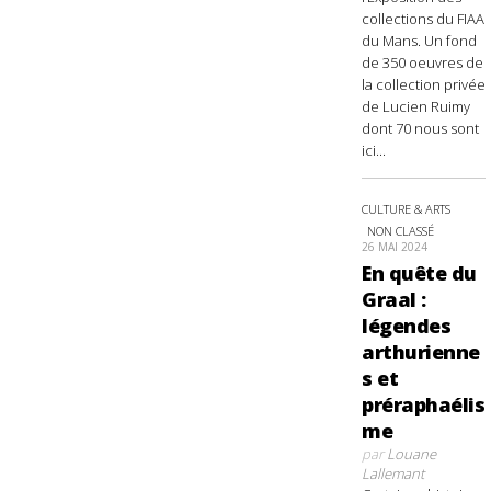
collections du FIAA
du Mans. Un fond
de 350 oeuvres de
la collection privée
de Lucien Ruimy
dont 70 nous sont
ici...
CULTURE & ARTS
NON CLASSÉ
26 MAI 2024
En quête du
Graal :
légendes
arthurienne
s et
préraphaélis
me
par
Louane
Lallemant