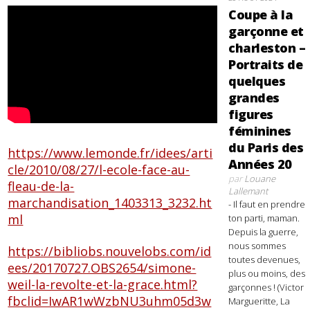
Coupe à la
garçonne et
charleston –
Portraits de
quelques
grandes
figures
féminines
du Paris des
https://www.lemonde.fr/idees/arti
Années 20
cle/2010/08/27/l-ecole-face-au-
par
Louane
fleau-de-la-
Lallemant
marchandisation_1403313_3232.ht
- Il faut en prendre
ml
ton parti, maman.
Depuis la guerre,
nous sommes
https://bibliobs.nouvelobs.com/id
toutes devenues,
ees/20170727.OBS2654/simone-
plus ou moins, des
weil-la-revolte-et-la-grace.html?
garçonnes ! (Victor
fbclid=IwAR1wWzbNU3uhm05d3w
Margueritte, La