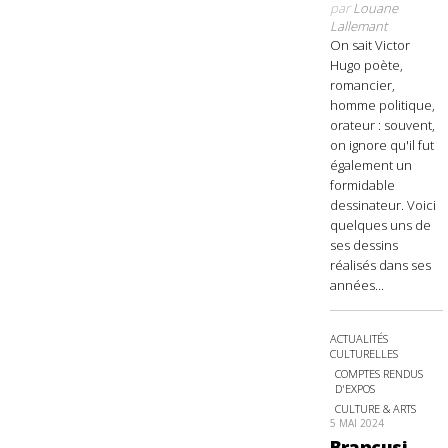
par
Louane
Lallemant
On sait Victor
Hugo poète,
romancier,
homme politique,
orateur : souvent,
on ignore qu'il fut
également un
formidable
dessinateur. Voici
quelques uns de
ses dessins
réalisés dans ses
années...
ACTUALITÉS
CULTURELLES
COMPTES RENDUS
D'EXPOS
CULTURE & ARTS
5 MAI 2024
Brancusi,