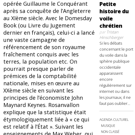
opérée Guillaume le Conquérant
Petite
après sa conquête de l’Angleterre
histoire du
au XIème siècle. Avec le Domesday
voile
Book (ou Livre du Jugement
chrétien
dernier en français), celui-ci a lancé
par
Tristan
Hinschberger
une vaste campagne de
Si les débats
référencement de son royaume
concernant le port
fraîchement conquis avec les
du voile dans la
terres, la population etc. On
sphère publique
occidentale
pourrait presque parler de
apparaissent
prémices de la comptabilité
encore
nationale, mises en œuvre au
régulièrement sur
XXème siècle en suivant les
internet ou dans
principes de l’économiste John
les journaux, il ne
faut pas oublier...
Maynard Keynes. Rosanvallon
explique que la statistique était
étymologiquement liée à « ce qui
AGENDA CULTUREL
est relatif à l’État ». Suivant les
MUSIQUE
NON CLASSÉ
enseignements de Max Weber, qui