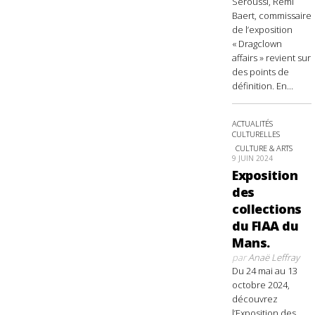
Seroussi, Rémi
Baert, commissaire
de l’exposition
« Dragclown
affairs » revient sur
des points de
définition. En...
ACTUALITÉS
CULTURELLES
CULTURE & ARTS
9 JUIN 2024
Exposition
des
collections
du FIAA du
Mans.
par
Anaë Leffray
Du 24 mai au 13
octobre 2024,
découvrez
l’Exposition des