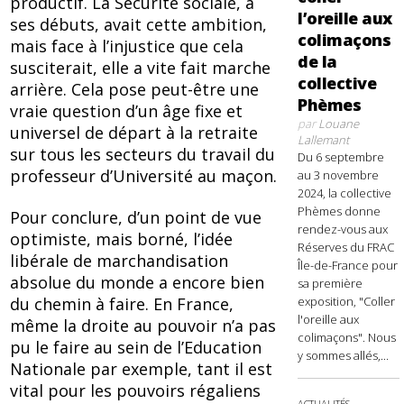
productif. La Sécurité sociale, à
l’oreille aux
ses débuts, avait cette ambition,
colimaçons
mais face à l’injustice que cela
de la
susciterait, elle a vite fait marche
collective
arrière. Cela pose peut-être une
Phèmes
vraie question d’un âge fixe et
par
Louane
universel de départ à la retraite
Lallemant
sur tous les secteurs du travail du
Du 6 septembre
professeur d’Université au maçon.
au 3 novembre
2024, la collective
Phèmes donne
Pour conclure, d’un point de vue
rendez-vous aux
optimiste, mais borné, l’idée
Réserves du FRAC
libérale de marchandisation
Île-de-France pour
absolue du monde a encore bien
sa première
exposition, "Coller
du chemin à faire. En France,
l'oreille aux
même la droite au pouvoir n’a pas
colimaçons". Nous
pu le faire au sein de l’Education
y sommes allés,...
Nationale par exemple, tant il est
vital pour les pouvoirs régaliens
ACTUALITÉS