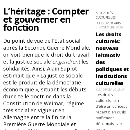
L’héritage : Compter
ACTUALITÉS
et gouverner en
CULTURELLES
CULTURE & ARTS
fonction
3 NOVEMBRE 2024
Les droits
Du point de vue de l’Etat social,
culturels:
après la Seconde Guerre Mondiale,
nouveau
on voit bien que le droit du travail
leitmotiv
et la justice sociale
engendrent
les
des
solidarités. Ainsi, Alain Supiot
politiques et
estimait que « La justice sociale
institutions
est le produit de la démocratie
culturelles
économique », situant les débuts
par
Sarah Joyaux
Les droits
d’une telle doctrine dans la
culturels, loin
Constitution de Weimar, régime
d’être un concept
très social en vigueur en
récent bien qu’ils
Allemagne entre la fin de la
s’affirment
Première Guerre Mondiale et
désormais avec
force,