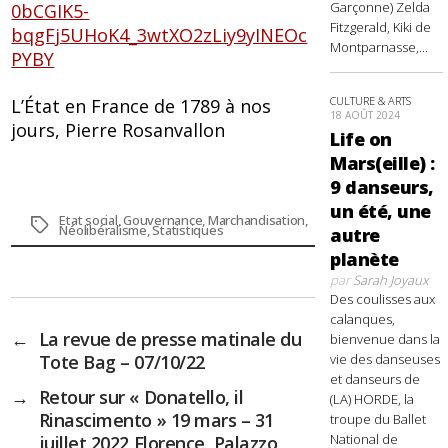
Garçonne) Zelda
0bCGIK5-
Fitzgerald, Kiki de
bqgFj5UHoK4_3wtXO2zLiy9yINEOc
Montparnasse,...
PYBY
CULTURE & ARTS
L’État en France de 1789 à nos
18 AOÛT 2024
jours, Pierre Rosanvallon
Life on
Mars(eille) :
9 danseurs,
un été, une
Etat social
,
Gouvernance
,
Marchandisation
,
Étiquettes
Néolibéralisme
,
Statistiques
autre
planète
par
Sarah Joyaux
Des coulisses aux
calanques,
←
La revue de presse matinale du
bienvenue dans la
vie des danseuses
Tote Bag – 07/10/22
et danseurs de
→
Retour sur « Donatello, il
(LA) HORDE, la
Rinascimento » 19 mars – 31
troupe du Ballet
National de
juillet 2022 Florence, Palazzo