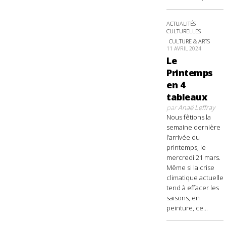
ACTUALITÉS
CULTURELLES
CULTURE & ARTS
11 AVRIL 2024
Le
Printemps
en 4
tableaux
par
Anaë Leffray
Nous fêtions la
semaine dernière
l’arrivée du
printemps, le
mercredi 21 mars.
Même si la crise
climatique actuelle
tend à effacer les
saisons, en
peinture, ce...