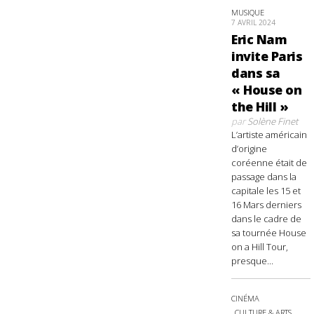
MUSIQUE
7 AVRIL 2024
Eric Nam
invite Paris
dans sa
« House on
the Hill »
par
Solène Finet
L’artiste américain
d’origine
coréenne était de
passage dans la
capitale les 15 et
16 Mars derniers
dans le cadre de
sa tournée House
on a Hill Tour,
presque...
CINÉMA
CULTURE & ARTS