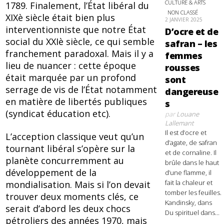
CULTURE & ARTS
1789. Finalement, l’État libéral du
NON CLASSÉ
XIXè siècle était bien plus
2 JANVIER 2025
interventionniste que notre État
D’ocre et de
social du XXIè siècle, ce qui semble
safran – les
franchement paradoxal. Mais il y a
femmes
lieu de nuancer : cette époque
rousses
était marquée par un profond
sont
serrage de vis de l’État notamment
dangereuse
en matière de libertés publiques
s
(syndicat éducation etc).
par
Louane
Lallemant
Il est d’ocre et
L’acception classique veut qu’un
d’agate, de safran
tournant libéral s’opère sur la
et de cornaline. Il
planète concurremment au
brûle dans le haut
développement de la
d’une flamme, il
fait la chaleur et
mondialisation. Mais si l’on devait
tomber les feuilles.
trouver deux moments clés, ce
Kandinsky, dans
serait d’abord les deux chocs
Du spirituel dans...
pétroliers des années 1970, mais