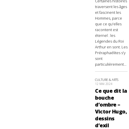
Certaines histoires
traversent les âges
et fascinent les
Hommes, parce
que ce qu'elles
racontent est
éternel : les
Légendes du Roi
Arthur en sont. Les
Préraphaélites s'y
sont
particulièrement...
CULTURE & ARTS
12 MAI 2024
Ce que dit la
bouche
d’ombre –
Victor Hugo,
dessins
d’exil