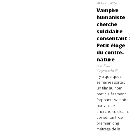
20 AVRIL 2024
Vampire
humaniste
cherche
suicidaire
consentant :
Petit éloge
du contre-
nature
par
Evan
Gogolachvili
Il y a quelques
semaines sortait
un film au nom
particulièrement
frappant : Vampire
humaniste
cherche suicidaire
consentant. Ce
premier long
métrage de la