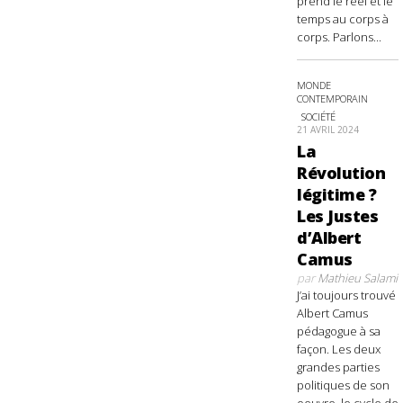
prend le réel et le
temps au corps à
corps. Parlons...
MONDE
CONTEMPORAIN
SOCIÉTÉ
21 AVRIL 2024
La
Révolution
légitime ?
Les Justes
d’Albert
Camus
par
Mathieu Salami
J’ai toujours trouvé
Albert Camus
pédagogue à sa
façon. Les deux
grandes parties
politiques de son