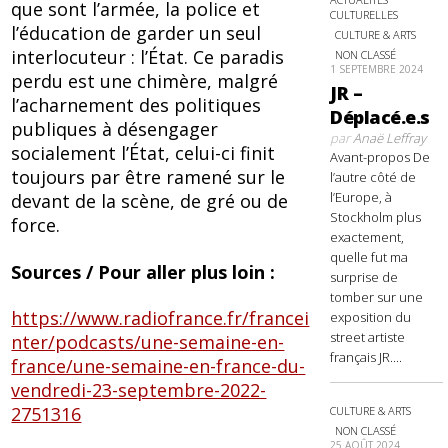
que sont l’armée, la police et
CULTURELLES
l’éducation de garder un seul
CULTURE & ARTS
interlocuteur : l’État. Ce paradis
NON CLASSÉ
1 SEPTEMBRE 2024
perdu est une chimère, malgré
JR –
l’acharnement des politiques
Déplacé.e.s
publiques à désengager
par
Anaë Leffray
socialement l’État, celui-ci finit
Avant-propos De
toujours par être ramené sur le
l’autre côté de
l’Europe, à
devant de la scène, de gré ou de
Stockholm plus
force.
exactement,
quelle fut ma
Sources / Pour aller plus loin :
surprise de
tomber sur une
https://www.radiofrance.fr/francei
exposition du
street artiste
nter/podcasts/une-semaine-en-
français JR....
france/une-semaine-en-france-du-
vendredi-23-septembre-2022-
2751316
CULTURE & ARTS
NON CLASSÉ
25 AOÛT 2024