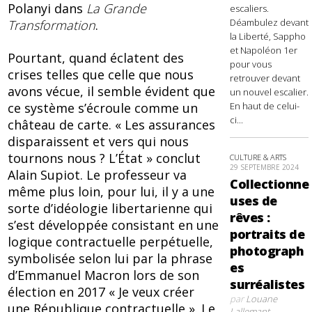
Polanyi dans
La Grande
escaliers.
Déambulez devant
Transformation
.
la Liberté, Sappho
et Napoléon 1er
Pourtant, quand éclatent des
pour vous
crises telles que celle que nous
retrouver devant
avons vécue, il semble évident que
un nouvel escalier.
ce système s’écroule comme un
En haut de celui-
ci...
château de carte. « Les assurances
disparaissent et vers qui nous
tournons nous ? L’État » conclut
CULTURE & ARTS
29 SEPTEMBRE 2024
Alain Supiot. Le professeur va
Collectionne
même plus loin, pour lui, il y a une
uses de
sorte d’idéologie libertarienne qui
rêves :
s’est développée consistant en une
portraits de
logique contractuelle perpétuelle,
photograph
symbolisée selon lui par la phrase
es
d’Emmanuel Macron lors de son
surréalistes
élection en 2017 « Je veux créer
par
Louane
une République contractuelle ». Le
Lallemant