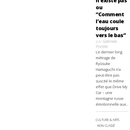
n’existe pas
ou
“Comment
l’eau coule
toujours
vers le bas”
par
Gabriela
Portillo
Le dernier long
métrage de
Ryûsuke
Hamaguchi n’a
peut-être pas
suscité le même
effet que Drive My
Car – une
montagne russe
émotionnelle aux...
CULTURE & ARTS
NON CLASSÉ