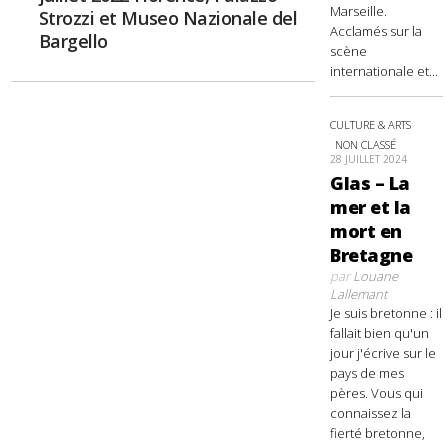
Marseille.
Strozzi et Museo Nazionale del
Acclamés sur la
Bargello
scène
internationale et...
CULTURE & ARTS
NON CLASSÉ
28 JUILLET 2024
Glas – La
mer et la
mort en
Bretagne
par
Louane
Lallemant
Je suis bretonne : il
fallait bien qu'un
jour j'écrive sur le
pays de mes
pères. Vous qui
connaissez la
fierté bretonne,