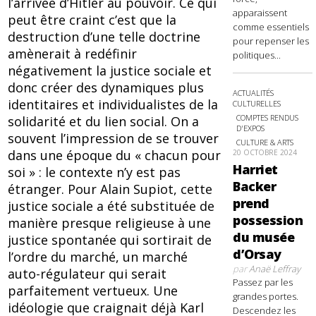
l’arrivée d’Hitler au pouvoir. Ce qui
apparaissent
peut être craint c’est que la
comme essentiels
destruction d’une telle doctrine
pour repenser les
amènerait à redéfinir
politiques...
négativement la justice sociale et
donc créer des dynamiques plus
ACTUALITÉS
identitaires et individualistes de la
CULTURELLES
COMPTES RENDUS
solidarité et du lien social. On a
D'EXPOS
souvent l’impression de se trouver
CULTURE & ARTS
dans une époque du « chacun pour
20 OCTOBRE 2024
Harriet
soi » : le contexte n’y est pas
Backer
étranger. Pour Alain Supiot, cette
prend
justice sociale a été substituée de
possession
manière presque religieuse à une
du musée
justice spontanée qui sortirait de
d’Orsay
l’ordre du marché, un marché
par
Anaë Leffray
auto-régulateur qui serait
Passez par les
parfaitement vertueux. Une
grandes portes.
idéologie que craignait déjà Karl
Descendez les