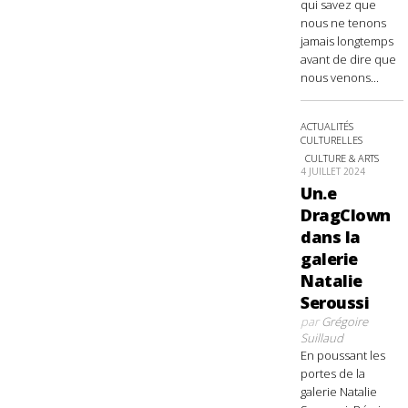
qui savez que
nous ne tenons
jamais longtemps
avant de dire que
nous venons...
ACTUALITÉS
CULTURELLES
CULTURE & ARTS
4 JUILLET 2024
Un.e
DragClown
dans la
galerie
Natalie
Seroussi
par
Grégoire
Suillaud
En poussant les
portes de la
galerie Natalie