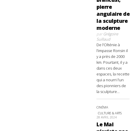
pierre
angulaire de
la sculpture
moderne
par
Grégoire
Suillaud
De l’Olténie à
l’impasse Ronsin il
y a près de 2000
km. Pourtant, il y a
dans ces deux
espaces, la recette
qui a nourri l’un
des pionniers de
la sculpture...
CINÉMA
CULTURE & ARTS
28 AVRIL 2024
Le Mal