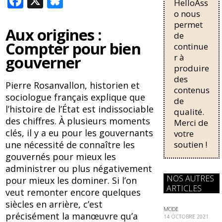
F
X
Bl
HelloAss
pour une
ac
u
régularisati
o nous
on,
permet
e
e
Aux origines :
passant de
de
trois...
b
sk
Compter pour bien
continue
r à
gouverner
o
y
produire
o
des
Pierre Rosanvallon, historien et
contenus
k
sociologue français explique que
de
l’histoire de l’État est indissociable
qualité.
des chiffres. À plusieurs moments
Merci de
clés, il y a eu pour les gouvernants
votre
soutien !
une nécessité de connaître les
gouvernés pour mieux les
administrer ou plus négativement
NOS AUTRES
pour mieux les dominer. Si l’on
ARTICLES
veut remonter encore quelques
siècles en arrière, c’est
MODE
précisément la manœuvre qu’a
14 OCTOBRE 2021