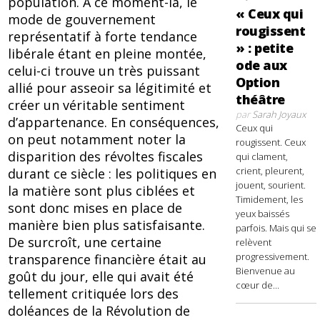
population. À ce moment-là, le
« Ceux qui
mode de gouvernement
rougissent
représentatif à forte tendance
» : petite
libérale étant en pleine montée,
ode aux
celui-ci trouve un très puissant
Option
allié pour asseoir sa légitimité et
théâtre
créer un véritable sentiment
par
Sarah Joyaux
d’appartenance. En conséquences,
Ceux qui
on peut notamment noter la
rougissent. Ceux
disparition des révoltes fiscales
qui clament,
crient, pleurent,
durant ce siècle : les politiques en
jouent, sourient.
la matière sont plus ciblées et
Timidement, les
sont donc mises en place de
yeux baissés
manière bien plus satisfaisante.
parfois. Mais qui se
De surcroît, une certaine
relèvent
progressivement.
transparence financière était au
Bienvenue au
goût du jour, elle qui avait été
cœur de...
tellement critiquée lors des
doléances de la Révolution de