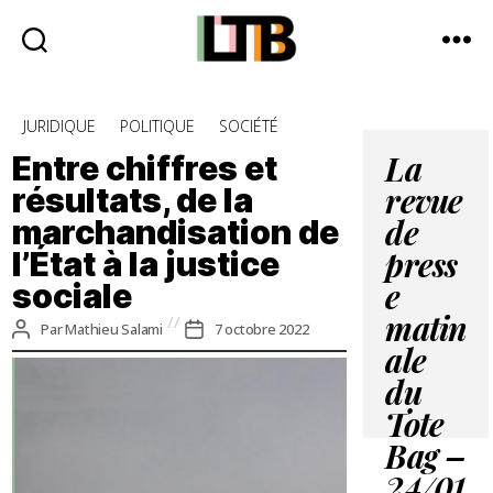
Le
Tote
Catégories
JURIDIQUE
POLITIQUE
SOCIÉTÉ
Bag
-
Entre chiffres et
La
Média
résultats, de la
revue
d'information
marchandisation de
quotidienne
de
l’État à la justice
press
sociale
e
matin
Auteur
Date
Par
Mathieu Salami
7 octobre 2022
de
de
ale
l’article
l’article
du
Tote
Bag –
24/01