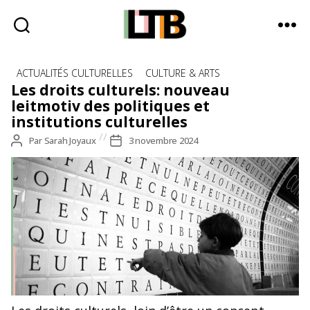
Le
Catégories
Tote
ACTUALITÉS CULTURELLES
CULTURE & ARTS
Bag
Les droits culturels: nouveau
-
leitmotiv des politiques et
Média
institutions culturelles
d'information
Auteur
Par
Sarah Joyaux
Date
3 novembre 2024
quotidienne
de
de
l’article
l’article
FRANÇOISE SCHEIN CONCORDE 1989-1991 Œuvre