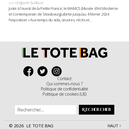
par
Grégoire Suillaud
Juste à l’ouest de la Petite France, le MAMCS (Musée d’Art Moderne
et Contemporain de Strasbourg) abrite jusqu’au 4 février 2024
l’exposition « Aux temps du sida, œuvres, récits et...
Contact
Qui sommes-nous ?
Politique de confidentialité
Politique de cookies (UE)
Rechercher :
© 2026
LE TOTE BAG
HAUT
↑