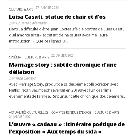
27 JANVIER 2024
CULTURE & ARTS
Luisa Casati, statue de chair et d’os
par
Louane Lallemant
Dans La difficulté d’être, Jean Cocteau fait le portrait de Luisa Casati,
qu’il amorce ainsi – et cet article ne saurait avoir meilleure
introduction : « Que ces lignes lui...
22 JANVIER 2024
CINÉMA
CULTURE & ARTS
Marriage story : subtile chronique d’une
déliaison
par
Jade Serieys
Avec Marriage Story, produit de sa deuxième collaboration avec
Netflix, Noah Baumbach revenait en 2019 avec l’un des films
évènements de l’année. Retour sur cette chronique douce-amère...
ACTUALITÉS CULTURELLES
COMPTES RENDUS D'EXPOS
CULTURE & ARTS
21 JANVIER 2024
L’œuvre « cadeau » : itinéraire poétique de
l’exposition « Aux temps du sida »