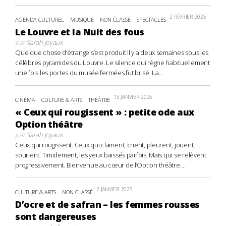
2 FÉVRIER 2025
AGENDA CULTUREL
MUSIQUE
NON CLASSÉ
SPECTACLES
Le Louvre et la Nuit des fous
par
Sarah Joyaux
Quelque chose d’étrange s’est produit il y a deux semaines sous les
célèbres pyramides du Louvre. Le silence qui règne habituellement
une fois les portes du musée fermées fut brisé. La...
13 JANVIER 2025
CINÉMA
CULTURE & ARTS
THÉÂTRE
« Ceux qui rougissent » : petite ode aux
Option théâtre
par
Sarah Joyaux
Ceux qui rougissent. Ceux qui clament, crient, pleurent, jouent,
sourient. Timidement, les yeux baissés parfois. Mais qui se relèvent
progressivement. Bienvenue au cœur de l’Option théâtre....
2 JANVIER 2025
CULTURE & ARTS
NON CLASSÉ
D’ocre et de safran – les femmes rousses
sont dangereuses