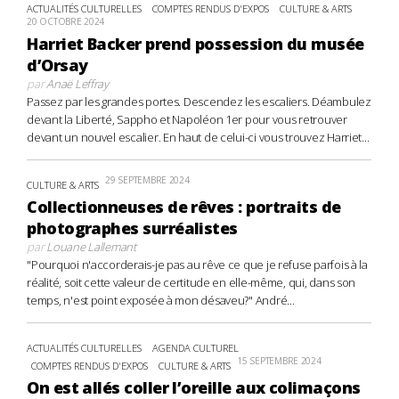
ACTUALITÉS CULTURELLES
COMPTES RENDUS D'EXPOS
CULTURE & ARTS
20 OCTOBRE 2024
Harriet Backer prend possession du musée
d’Orsay
par
Anaë Leffray
Passez par les grandes portes. Descendez les escaliers. Déambulez
devant la Liberté, Sappho et Napoléon 1er pour vous retrouver
devant un nouvel escalier. En haut de celui-ci vous trouvez Harriet...
29 SEPTEMBRE 2024
CULTURE & ARTS
Collectionneuses de rêves : portraits de
photographes surréalistes
par
Louane Lallemant
"Pourquoi n'accorderais-je pas au rêve ce que je refuse parfois à la
réalité, soit cette valeur de certitude en elle-même, qui, dans son
temps, n'est point exposée à mon désaveu?" André...
ACTUALITÉS CULTURELLES
AGENDA CULTUREL
15 SEPTEMBRE 2024
COMPTES RENDUS D'EXPOS
CULTURE & ARTS
On est allés coller l’oreille aux colimaçons