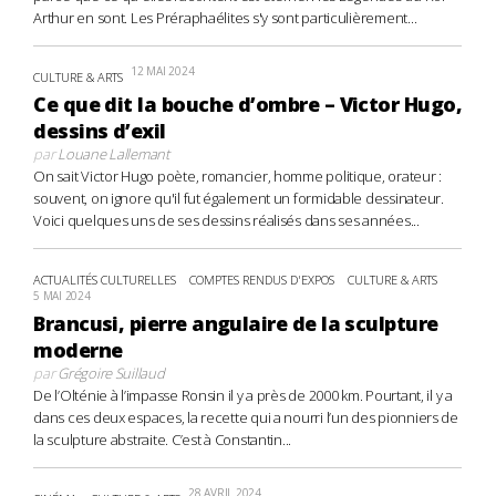
Arthur en sont. Les Préraphaélites s'y sont particulièrement...
12 MAI 2024
CULTURE & ARTS
Ce que dit la bouche d’ombre – Victor Hugo,
dessins d’exil
par
Louane Lallemant
On sait Victor Hugo poète, romancier, homme politique, orateur :
souvent, on ignore qu'il fut également un formidable dessinateur.
Voici quelques uns de ses dessins réalisés dans ses années...
ACTUALITÉS CULTURELLES
COMPTES RENDUS D'EXPOS
CULTURE & ARTS
5 MAI 2024
Brancusi, pierre angulaire de la sculpture
moderne
par
Grégoire Suillaud
De l’Olténie à l’impasse Ronsin il y a près de 2000 km. Pourtant, il y a
dans ces deux espaces, la recette qui a nourri l’un des pionniers de
la sculpture abstraite. C’est à Constantin...
28 AVRIL 2024