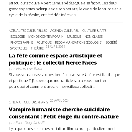
J’ai toujours trouvé Albert Camus pédagogue à sa façon. Les deux
grandes parties politiques de son oeuvre, le cycle de l’absurde et le
cycle de la révolte, ont été déclinées en...
ACTUALITÉS CULTURELLES
AGENDA CULTUREL
CULTURE & ARTS
ECOLOGIE
MONDE CONTEMPORAIN
MUSIQUE
NON CLASSÉ
PHOTOGRAPHIE
POLITIQUE
RECOMMANDATIONS (ÉCOLOGIE)
SOCIÉTÉ
21 AVRIL 2024
SPECTACLES
THÉÂTRE
La fête comme espace artistique et
politique : le collectif Fierce Faces
par
Victoria de Bank
Si vous vous posez la question : “L’univers de la fête est-il artistique
et politique ?” J’espère que mon article saura vous montrer
pourquoi et comment avec le merveilleux collectif...
20 AVRIL 2024
CINÉMA
CULTURE & ARTS
Vampire humaniste cherche suicidaire
consentant : Petit éloge du contre-nature
par
Evan Gogolachvili
Il y a quelques semaines sortait un film au nom particulièrement