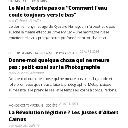
CINÉMA
CULTURE & ARTS
Le Mal n’existe pas ou “Comment l’eau
coule toujours vers le bas”
par
Gabriela Portillo
Le dernier long métrage de Ryûsuke Hamaguchi n’a peut-être pas
suscité le même effet que Drive My Car – une montagne russe
émotionnelle aux protagonistes profondément touchants et...
26 AVRIL 2024
CULTURE & ARTS
NON CLASSÉ
PHOTOGRAPHIE
Donne-moi quelque chose qui ne meure
pas : petit essai sur la Photographie
par
Louane Lallemant
Donne-moi quelque chose qui ne meure pas : c'est la grande et
folle promesse que nous a faite la photographie. Métaphysique,
surréaliste, elle prend le réel et le temps au corps à corps. Parlons...
21 AVRIL 2024
MONDE CONTEMPORAIN
SOCIÉTÉ
La Révolution légitime ? Les Justes d’Albert
Camus
par
Mathieu Salami