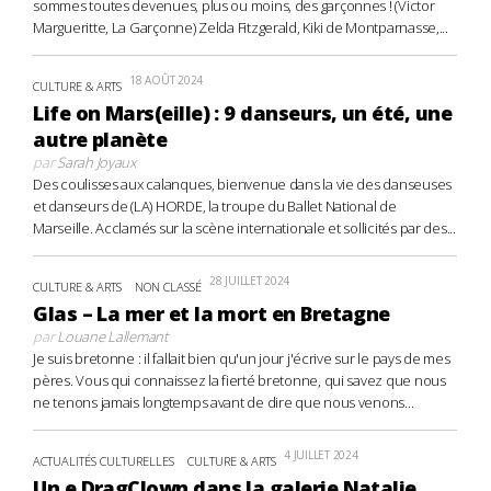
sommes toutes devenues, plus ou moins, des garçonnes ! (Victor
Margueritte, La Garçonne) Zelda Fitzgerald, Kiki de Montparnasse,...
18 AOÛT 2024
CULTURE & ARTS
Life on Mars(eille) : 9 danseurs, un été, une
autre planète
par
Sarah Joyaux
Des coulisses aux calanques, bienvenue dans la vie des danseuses
et danseurs de (LA) HORDE, la troupe du Ballet National de
Marseille. Acclamés sur la scène internationale et sollicités par des...
28 JUILLET 2024
CULTURE & ARTS
NON CLASSÉ
Glas – La mer et la mort en Bretagne
par
Louane Lallemant
Je suis bretonne : il fallait bien qu'un jour j'écrive sur le pays de mes
pères. Vous qui connaissez la fierté bretonne, qui savez que nous
ne tenons jamais longtemps avant de dire que nous venons...
4 JUILLET 2024
ACTUALITÉS CULTURELLES
CULTURE & ARTS
Un.e DragClown dans la galerie Natalie