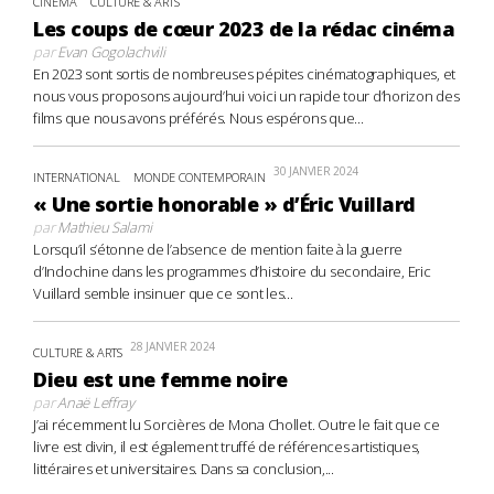
CINÉMA
CULTURE & ARTS
Les coups de cœur 2023 de la rédac cinéma
par
Evan Gogolachvili
En 2023 sont sortis de nombreuses pépites cinématographiques, et
nous vous proposons aujourd’hui voici un rapide tour d’horizon des
films que nous avons préférés. Nous espérons que...
30 JANVIER 2024
INTERNATIONAL
MONDE CONTEMPORAIN
« Une sortie honorable » d’Éric Vuillard
par
Mathieu Salami
Lorsqu’il s’étonne de l’absence de mention faite à la guerre
d’Indochine dans les programmes d’histoire du secondaire, Eric
Vuillard semble insinuer que ce sont les...
28 JANVIER 2024
CULTURE & ARTS
Dieu est une femme noire
par
Anaë Leffray
J’ai récemment lu Sorcières de Mona Chollet. Outre le fait que ce
livre est divin, il est également truffé de références artistiques,
littéraires et universitaires. Dans sa conclusion,...