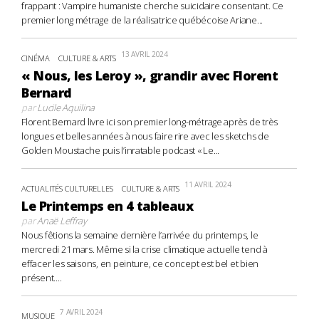
frappant : Vampire humaniste cherche suicidaire consentant. Ce
premier long métrage de la réalisatrice québécoise Ariane...
13 AVRIL 2024
CINÉMA
CULTURE & ARTS
« Nous, les Leroy », grandir avec Florent
Bernard
par
Lucile Aquilina
Florent Bernard livre ici son premier long-métrage après de très
longues et belles années à nous faire rire avec les sketchs de
Golden Moustache puis l’inratable podcast « Le...
11 AVRIL 2024
ACTUALITÉS CULTURELLES
CULTURE & ARTS
Le Printemps en 4 tableaux
par
Anaë Leffray
Nous fêtions la semaine dernière l’arrivée du printemps, le
mercredi 21 mars. Même si la crise climatique actuelle tend à
effacer les saisons, en peinture, ce concept est bel et bien
présent....
7 AVRIL 2024
MUSIQUE