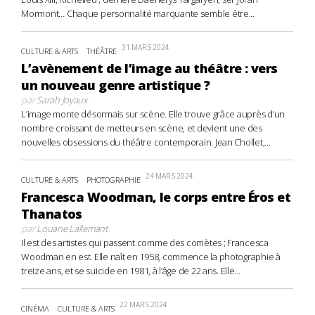
Mormont… Chaque personnalité marquante semble être...
31 MARS 2024
CULTURE & ARTS
THÉÂTRE
L’avènement de l’image au théâtre : vers
un nouveau genre artistique ?
par
Sarah Joyaux
L’image monte désormais sur scène. Elle trouve grâce auprès d’un
nombre croissant de metteurs en scène, et devient une des
nouvelles obsessions du théâtre contemporain. Jean Chollet,...
24 MARS 2024
CULTURE & ARTS
PHOTOGRAPHIE
Francesca Woodman, le corps entre Éros et
Thanatos
par
Louane Lallemant
Il est des artistes qui passent comme des comètes ; Francesca
Woodman en est. Elle naît en 1958, commence la photographie à
treize ans, et se suicide en 1981, à l’âge de 22 ans. Elle...
22 MARS 2024
CINÉMA
CULTURE & ARTS