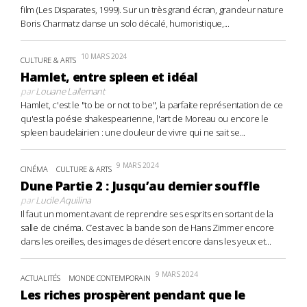
film (Les Disparates, 1999). Sur un très grand écran, grandeur nature
Boris Charmatz danse un solo décalé, humoristique,...
10 MARS 2024
CULTURE & ARTS
Hamlet, entre spleen et idéal
par
Louane Lallemant
Hamlet, c'est le "to be or not to be", la parfaite représentation de ce
qu'est la poésie shakespearienne, l'art de Moreau ou encore le
spleen baudelairien : une douleur de vivre qui ne sait se...
9 MARS 2024
CINÉMA
CULTURE & ARTS
Dune Partie 2 : Jusqu’au dernier souffle
par
Lucile Aquilina
Il faut un moment avant de reprendre ses esprits en sortant de la
salle de cinéma. C’est avec la bande son de Hans Zimmer encore
dans les oreilles, des images de désert encore dans les yeux et...
9 MARS 2024
ACTUALITÉS
MONDE CONTEMPORAIN
Les riches prospèrent pendant que le