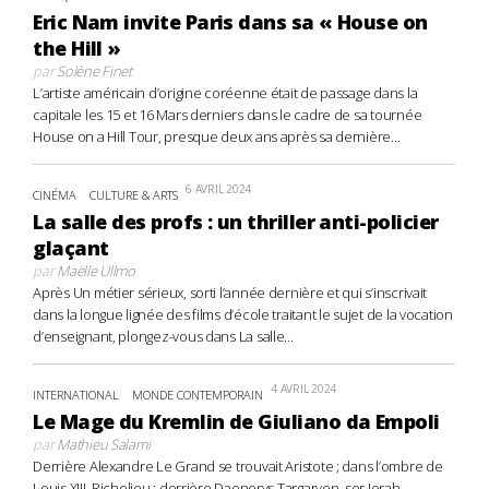
Eric Nam invite Paris dans sa « House on
the Hill »
par
Solène Finet
L’artiste américain d’origine coréenne était de passage dans la
capitale les 15 et 16 Mars derniers dans le cadre de sa tournée
House on a Hill Tour, presque deux ans après sa dernière...
6 AVRIL 2024
CINÉMA
CULTURE & ARTS
La salle des profs : un thriller anti-policier
glaçant
par
Maëlle Ullmo
Après Un métier sérieux, sorti l’année dernière et qui s’inscrivait
dans la longue lignée des films d’école traitant le sujet de la vocation
d’enseignant, plongez-vous dans La salle...
4 AVRIL 2024
INTERNATIONAL
MONDE CONTEMPORAIN
Le Mage du Kremlin de Giuliano da Empoli
par
Mathieu Salami
Derrière Alexandre Le Grand se trouvait Aristote ; dans l’ombre de
Louis XIII, Richelieu ; derrière Daenerys Targaryen, ser Jorah