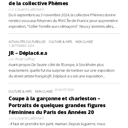
de la collective Phèmes
par
Louane Lallemant
Du 6 septembre au 3 novembre 2024, la collective Phèmes donne
rendez-vous aux Réserves du FRAC Île-de-France pour sa première
exposition, "Coller l'oreille aux colimaçons". Nous y sommes allés,...
ACTUALITÉS CULTURELLES
CULTURE & ARTS
NON CLASSÉ
1 SEPTEMBRE 2024
JR – Déplacé.e.s
par
Anaë Leffray
Avant-propos De l’autre côté de l’Europe, à Stockholm plus
exactement, quelle fut ma surprise de tomber sur une exposition
du street artiste français JR. Déplacé.e.s est une exposition...
25 AOÛT 2024
CULTURE & ARTS
NON CLASSÉ
Coupe à la garçonne et charleston –
Portraits de quelques grandes figures
féminines du Paris des Années 20
par
Louane Lallemant
- Il faut en prendre ton parti, maman. Depuis la guerre, nous