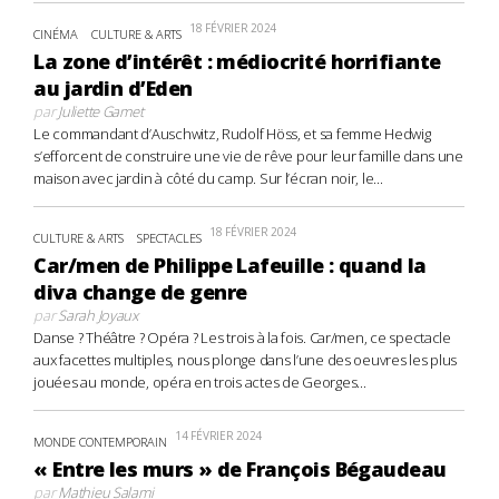
18 FÉVRIER 2024
CINÉMA
CULTURE & ARTS
La zone d’intérêt : médiocrité horrifiante
au jardin d’Eden
par
Juliette Gamet
Le commandant d’Auschwitz, Rudolf Höss, et sa femme Hedwig
s’efforcent de construire une vie de rêve pour leur famille dans une
maison avec jardin à côté du camp. Sur l’écran noir, le...
18 FÉVRIER 2024
CULTURE & ARTS
SPECTACLES
Car/men de Philippe Lafeuille : quand la
diva change de genre
par
Sarah Joyaux
Danse ? Théâtre ? Opéra ? Les trois à la fois. Car/men, ce spectacle
aux facettes multiples, nous plonge dans l’une des oeuvres les plus
jouées au monde, opéra en trois actes de Georges...
14 FÉVRIER 2024
MONDE CONTEMPORAIN
« Entre les murs » de François Bégaudeau
par
Mathieu Salami