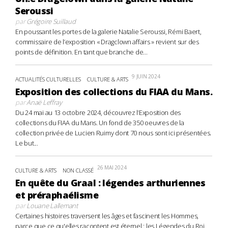
Seroussi
par
Grégoire Suillaud
En poussant les portes de la galerie Natalie Seroussi, Rémi Baert,
commissaire de l’exposition « Dragclown affairs » revient sur des
points de définition. En tant que branche de...
9 JUIN 2024
ACTUALITÉS CULTURELLES
CULTURE & ARTS
Exposition des collections du FIAA du Mans.
par
Anaë Leffray
Du 24 mai au 13 octobre 2024, découvrez l’Exposition des
collections du FIAA du Mans. Un fond de 350 oeuvres de la
collection privée de Lucien Ruimy dont 70 nous sont ici présentées.
Le but...
26 MAI 2024
CULTURE & ARTS
NON CLASSÉ
En quête du Graal : légendes arthuriennes
et préraphaélisme
par
Louane Lallemant
Certaines histoires traversent les âges et fascinent les Hommes,
parce que ce qu'elles racontent est éternel : les Légendes du Roi