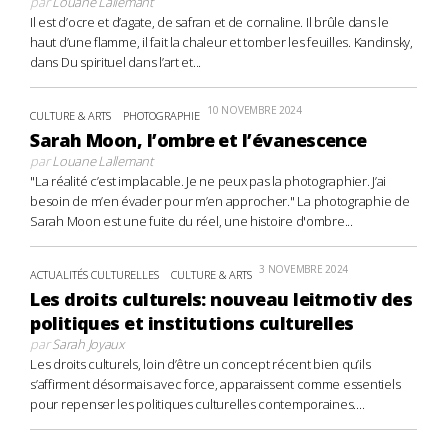
par
Louane Lallemant
Il est d’ocre et d’agate, de safran et de cornaline. Il brûle dans le
haut d’une flamme, il fait la chaleur et tomber les feuilles. Kandinsky,
dans Du spirituel dans l’art et...
10 NOVEMBRE 2024
CULTURE & ARTS
PHOTOGRAPHIE
Sarah Moon, l’ombre et l’évanescence
par
Louane Lallemant
"La réalité c’est implacable. Je ne peux pas la photographier. J’ai
besoin de m’en évader pour m’en approcher." La photographie de
Sarah Moon est une fuite du réel, une histoire d'ombre...
3 NOVEMBRE 2024
ACTUALITÉS CULTURELLES
CULTURE & ARTS
Les droits culturels: nouveau leitmotiv des
politiques et institutions culturelles
par
Sarah Joyaux
Les droits culturels, loin d’être un concept récent bien qu’ils
s’affirment désormais avec force, apparaissent comme essentiels
pour repenser les politiques culturelles contemporaines....