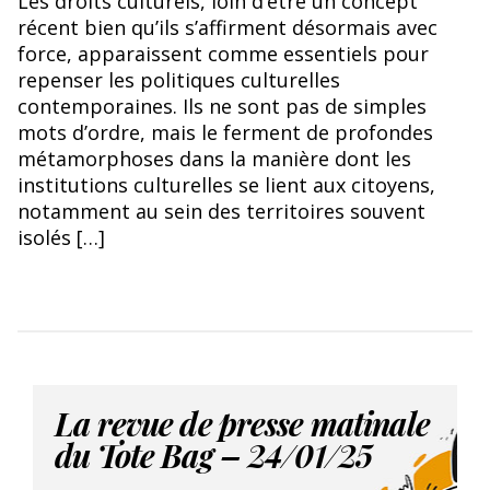
Les droits culturels, loin d’être un concept
immersive en 44000 carreaux de grès, sérigraphie du texte
récent bien qu’ils s’affirment désormais avec
de la Déclaration des Droits de l’Homme et du Citoyen de
force, apparaissent comme essentiels pour
1789. 1000m2 Commande de la RATP, France pour la
station de métro Concorde à Paris.
repenser les politiques culturelles
contemporaines. Ils ne sont pas de simples
mots d’ordre, mais le ferment de profondes
métamorphoses dans la manière dont les
institutions culturelles se lient aux citoyens,
notamment au sein des territoires souvent
isolés […]
La revue de presse matinale
du Tote Bag – 24/01/25