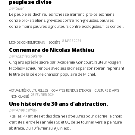
peuple se divise
par
SEM
Le peuple se déchire, les riches se marrent : pro-palestiniens
contre pro-israéliens, grévistes contre non-grévistes, pauvres
contre moins pauvres, agriculteurs contre écologistes, flics contre...
8 MARS 2024
MONDE CONTEMPORAIN
SOCIÉTÉ
Connemara de Nicolas Mathieu
par
Mathieu Salami
Cinq ans après le sacre par l’Académie Goncourt, l’auteur vosgien
Nicolas Mathieu renoue avec ses racines par son roman reprenant
le titre de la célèbre chanson populaire de Michel...
ACTUALITÉS CULTURELLES
COMPTES RENDUS D'EXPOS
CULTURE & ARTS
25 FÉVRIER 2024
NON CLASSÉ
Une histoire de 30 ans d’abstraction.
par
Anaë Leffray
7 salles, 47 artistes et des dizaines d’oeuvres pour décrire le choix
d’artistes, entre les années 60 et 80, de se tourner vers la peinture
abstraite. Du 10 février au 9 juin est...