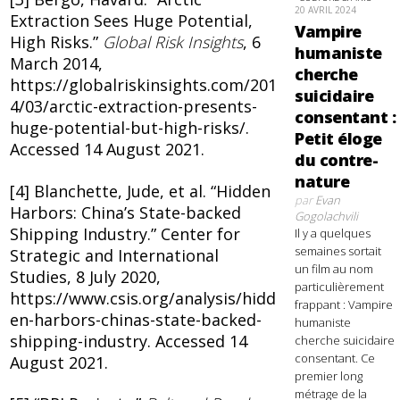
20 AVRIL 2024
Extraction Sees Huge Potential,
Vampire
High Risks.”
Global Risk Insights
, 6
humaniste
March 2014,
cherche
https://globalriskinsights.com/201
suicidaire
4/03/arctic-extraction-presents-
consentant :
huge-potential-but-high-risks/.
Petit éloge
Accessed 14 August 2021.
du contre-
nature
[4] Blanchette, Jude, et al. “Hidden
par
Evan
Harbors: China’s State-backed
Gogolachvili
Shipping Industry.” Center for
Il y a quelques
semaines sortait
Strategic and International
un film au nom
Studies, 8 July 2020,
particulièrement
https://www.csis.org/analysis/hidd
frappant : Vampire
en-harbors-chinas-state-backed-
humaniste
shipping-industry. Accessed 14
cherche suicidaire
consentant. Ce
August 2021.
premier long
métrage de la