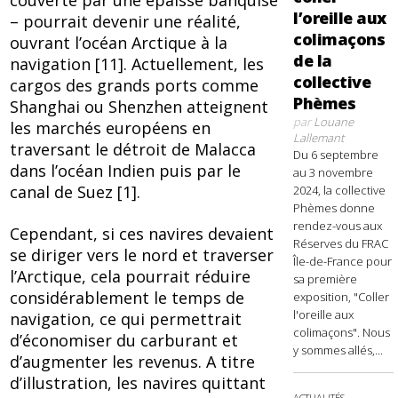
couverte par une épaisse banquise
l’oreille aux
– pourrait devenir une réalité,
colimaçons
ouvrant l’océan Arctique à la
de la
navigation [11]. Actuellement, les
collective
cargos des grands ports comme
Phèmes
Shanghai ou Shenzhen atteignent
par
Louane
les marchés européens en
Lallemant
traversant le détroit de Malacca
Du 6 septembre
dans l’océan Indien puis par le
au 3 novembre
canal de Suez [1].
2024, la collective
Phèmes donne
rendez-vous aux
Cependant, si ces navires devaient
Réserves du FRAC
se diriger vers le nord et traverser
Île-de-France pour
l’Arctique, cela pourrait réduire
sa première
considérablement le temps de
exposition, "Coller
l'oreille aux
navigation, ce qui permettrait
colimaçons". Nous
d’économiser du carburant et
y sommes allés,...
d’augmenter les revenus. A titre
d’illustration, les navires quittant
ACTUALITÉS