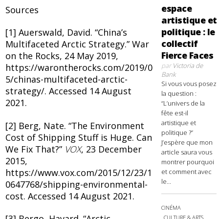
espace
Sources
artistique et
politique : le
[1] Auerswald, David. “China’s
collectif
Multifaceted Arctic Strategy.” War
Fierce Faces
on the Rocks, 24 May 2019,
par
Victoria de
https://warontherocks.com/2019/0
Bank
5/chinas-multifaceted-arctic-
Si vous vous posez
strategy/. Accessed 14 August
la question :
2021.
“L’univers de la
fête est-il
artistique et
[2] Berg, Nate. “The Environment
politique ?”
Cost of Shipping Stuff is Huge. Can
J’espère que mon
We Fix That?”
VOX
, 23 December
article saura vous
2015,
montrer pourquoi
https://www.vox.com/2015/12/23/1
et comment avec
le...
0647768/shipping-environmental-
cost. Accessed 14 August 2021.
CINÉMA
[3] Bergo, Havard. “Arctic
CULTURE & ARTS