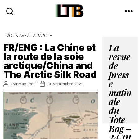
Le
Tote
Catégories
VOUS AVEZ LA PAROLE
Bag
-
FR/ENG : La Chine et
La
Média
la route de la soie
revue
d'information
arctique/China and
quotidienne
de
The Arctic Silk Road
press
e
Auteur
Date
Par
Max Lee
20 septembre 2021
de
de
matin
l’article
l’article
ale
du
Tote
Bag –
24/01