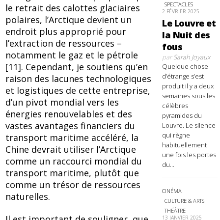
SPECTACLES
le retrait des calottes glaciaires
2 FÉVRIER 2025
polaires, l’Arctique devient un
Le Louvre et
endroit plus approprié pour
la Nuit des
l’extraction de ressources –
fous
notamment le gaz et le pétrole
par
Sarah Joyaux
[11]. Cependant, je soutiens qu’en
Quelque chose
d’étrange s’est
raison des lacunes technologiques
produit il y a deux
et logistiques de cette entreprise,
semaines sous les
d’un pivot mondial vers les
célèbres
énergies renouvelables et des
pyramides du
vastes avantages financiers du
Louvre. Le silence
qui règne
transport maritime accéléré, la
habituellement
Chine devrait utiliser l’Arctique
une fois les portes
comme un raccourci mondial du
du...
transport maritime, plutôt que
comme un trésor de ressources
CINÉMA
naturelles.
CULTURE & ARTS
THÉÂTRE
Il est important de souligner, que
13 JANVIER 2025