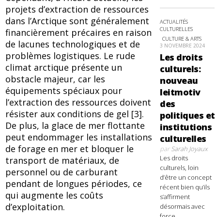
projets d’extraction de ressources
dans l’Arctique sont généralement
ACTUALITÉS
CULTURELLES
financièrement précaires en raison
CULTURE & ARTS
de lacunes technologiques et de
3 NOVEMBRE 2024
problèmes logistiques. Le rude
Les droits
climat arctique présente un
culturels:
obstacle majeur, car les
nouveau
équipements spéciaux pour
leitmotiv
l’extraction des ressources doivent
des
résister aux conditions de gel [3].
politiques et
De plus, la glace de mer flottante
institutions
peut endommager les installations
culturelles
de forage en mer et bloquer le
par
Sarah Joyaux
Les droits
transport de matériaux, de
culturels, loin
personnel ou de carburant
d’être un concept
pendant de longues périodes, ce
récent bien qu’ils
qui augmente les coûts
s’affirment
d’exploitation.
désormais avec
force,