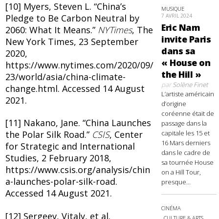
[10] Myers, Steven L. “China’s
MUSIQUE
Pledge to Be Carbon Neutral by
7 AVRIL 2024
Eric Nam
2060: What It Means.”
NYTimes
, The
invite Paris
New York Times, 23 September
dans sa
2020,
« House on
https://www.nytimes.com/2020/09/
the Hill »
23/world/asia/china-climate-
par
Solène Finet
change.html. Accessed 14 August
L’artiste américain
2021.
d’origine
coréenne était de
[11] Nakano, Jane. “China Launches
passage dans la
capitale les 15 et
the Polar Silk Road.”
CSIS
, Center
16 Mars derniers
for Strategic and International
dans le cadre de
Studies, 2 February 2018,
sa tournée House
https://www.csis.org/analysis/chin
on a Hill Tour,
a-launches-polar-silk-road.
presque...
Accessed 14 August 2021.
CINÉMA
[12] Sergeev, Vitaly, et al.
CULTURE & ARTS