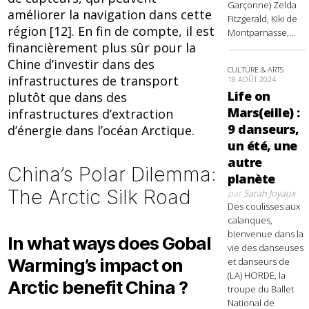
Garçonne) Zelda
améliorer la navigation dans cette
Fitzgerald, Kiki de
région [12]. En fin de compte, il est
Montparnasse,...
financièrement plus sûr pour la
Chine d’investir dans des
CULTURE & ARTS
infrastructures de transport
18 AOÛT 2024
Life on
plutôt que dans des
Mars(eille) :
infrastructures d’extraction
9 danseurs,
d’énergie dans l’océan Arctique.
un été, une
autre
China’s Polar Dilemma:
planète
The Arctic Silk Road
par
Sarah Joyaux
Des coulisses aux
calanques,
bienvenue dans la
In what ways does Gobal
vie des danseuses
Warming’s impact on
et danseurs de
(LA) HORDE, la
Arctic benefit China ?
troupe du Ballet
National de