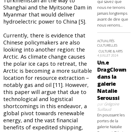
Turkmenistan all the way to
qui savez que
Shanghai and the Myitsone Dam in
nous ne tenons
jamais longtemps
Myanmar that would deliver
avant de dire que
hydroelectric power to China [5].
nous venons...
Currently, there is evidence that
ACTUALITÉS
Chinese policymakers are also
CULTURELLES
looking into another region: the
CULTURE & ARTS
Arctic. As climate change causes
4 JUILLET 2024
Un.e
the polar ice caps to retreat, the
DragClown
Arctic is becoming a more suitable
dans la
location for resource extraction –
galerie
notably gas and oil [11]. However,
Natalie
this paper will argue that due to
Seroussi
technological and logistical
par
Grégoire
shortcomings in this endeavor, a
Suillaud
global pivot towards renewable
En poussant les
energy, and the vast financial
portes de la
benefits of expedited shipping,
galerie Natalie