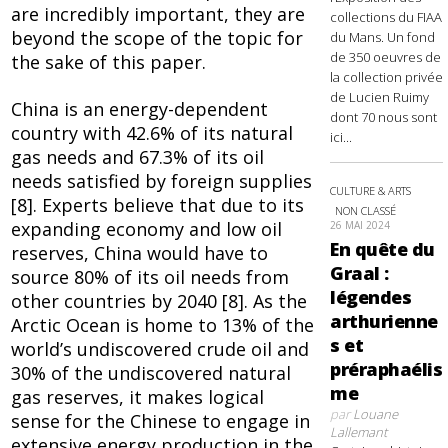
are incredibly important, they are
collections du FIAA
beyond the scope of the topic for
du Mans. Un fond
de 350 oeuvres de
the sake of this paper.
la collection privée
de Lucien Ruimy
China is an energy-dependent
dont 70 nous sont
country with 42.6% of its natural
ici...
gas needs and 67.3% of its oil
needs satisfied by foreign supplies
CULTURE & ARTS
[8]. Experts believe that due to its
NON CLASSÉ
expanding economy and low oil
26 MAI 2024
En quête du
reserves, China would have to
Graal :
source 80% of its oil needs from
légendes
other countries by 2040 [8]. As the
arthurienne
Arctic Ocean is home to 13% of the
s et
world’s undiscovered crude oil and
préraphaélis
30% of the undiscovered natural
me
gas reserves, it makes logical
par
Louane
sense for the Chinese to engage in
Lallemant
extensive energy production in the