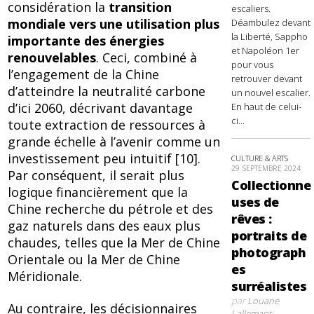
considération la
transition
escaliers.
mondiale vers une utilisation plus
Déambulez devant
la Liberté, Sappho
importante des énergies
et Napoléon 1er
renouvelables
. Ceci, combiné à
pour vous
l’engagement de la Chine
retrouver devant
d’atteindre la neutralité carbone
un nouvel escalier.
d’ici 2060, décrivant davantage
En haut de celui-
ci...
toute extraction de ressources à
grande échelle à l’avenir comme un
investissement peu intuitif [10].
CULTURE & ARTS
29 SEPTEMBRE 2024
Par conséquent, il serait plus
Collectionne
logique financièrement que la
uses de
Chine recherche du pétrole et des
rêves :
gaz naturels dans des eaux plus
portraits de
chaudes, telles que la Mer de Chine
photograph
Orientale ou la Mer de Chine
es
Méridionale.
surréalistes
par
Louane
Au contraire, les décisionnaires
Lallemant