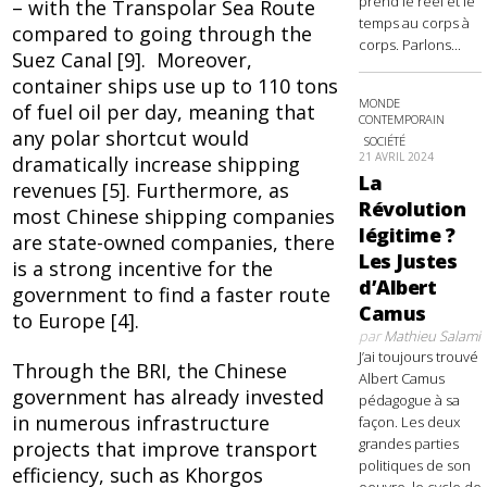
prend le réel et le
– with the Transpolar Sea Route
temps au corps à
compared to going through the
corps. Parlons...
Suez Canal [9].
Moreover,
container ships use up to 110 tons
MONDE
of fuel oil per day, meaning that
CONTEMPORAIN
any polar shortcut would
SOCIÉTÉ
21 AVRIL 2024
dramatically increase shipping
La
revenues [5].
Furthermore, as
Révolution
most Chinese shipping companies
légitime ?
are state-owned companies, there
Les Justes
is a strong incentive for the
d’Albert
government to find a faster route
Camus
to Europe [4].
par
Mathieu Salami
J’ai toujours trouvé
Through the BRI, the Chinese
Albert Camus
government has already invested
pédagogue à sa
in numerous infrastructure
façon. Les deux
grandes parties
projects that improve transport
politiques de son
efficiency, such as Khorgos