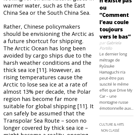
n’existe pas
warmer water, such as the East
ou
China Sea or the South China Sea.
“Comment
l’eau coule
Rather, Chinese policymakers
toujours
should be envisioning the Arctic as
vers le bas”
a future shortcut for shipping.
par
Gabriela
The Arctic Ocean has long been
Portillo
Le dernier long
avoided by cargo ships due to the
métrage de
harsh weather conditions and the
Ryûsuke
thick sea ice [11]. However, as
Hamaguchi n’a
rising temperatures cause the
peut-être pas
Arctic to lose sea ice at a rate of
suscité le même
effet que Drive My
almost 13% per decade, the Polar
Car – une
region has become far more
montagne russe
suitable for global shipping [11]. It
émotionnelle aux...
can safely be assumed that the
Transpolar Sea Route – soon no
CULTURE & ARTS
longer covered by thick sea ice –
NON CLASSÉ