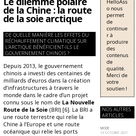
Le dilemme polaire
HelloAss
pour une
b
sk
de la Chine : la route
régularisati
o nous
on,
permet
de la soie arctique
o
y
passant de
de
o
trois...
continue
r à
DE QUELLE MANIÈRE LES EFFETS DU
k
RÉCHAUFFEMENT CLIMATIQUE SUR
produire
L’ARCTIQUE BÉNÉFICIENT-ILS LE
des
GOUVERNEMENT CHINOIS ?
contenus
de
Depuis 2013, le gouvernement
qualité.
chinois a investi des centaines de
Merci de
milliards d’euros dans la création
votre
d’infrastructures à travers le
soutien !
monde dans le cadre d’un projet
connu sous le nom de
La Nouvelle
NOS AUTRES
Route de la Soie
(BRI) [6]. La BRI a
ARTICLES
une route terrestre qui relie la
Chine à l’Europe et une route
MODE
océanique qui relie les ports
14 OCTOBRE 2021