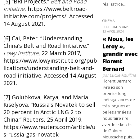
[5] “BRI Projects.”
Belt and Road
réalisatrice...
Initiative
, https://www.beltroad-
initiative.com/projects/. Accessed
CINÉMA
14 August 2021.
CULTURE & ARTS
13 AVRIL 2024
[6] Cai, Peter. “Understanding
« Nous, les
China’s Belt and Road Initiative.”
Leroy »,
Lowy Institute
, 22 March 2017,
grandir avec
https://www.lowyinstitute.org/pub
Florent
lications/understanding-belt-and-
Bernard
road-initiative. Accessed 14 August
par
Lucile Aquilina
Florent Bernard
2021.
livre ici son
premier long-
[7] Golubkova, Katya, and Maria
métrage après de
Kiselyova. “Russia’s Novatek to sell
très longues et
20 percent in Arctic LNG 2 to
belles années à
nous faire rire
China.” Reuters, 25 April 2019,
avec les sketchs
https://www.reuters.com/article/u
de Golden
s-russia-gas-novatek-
Moustache puis...