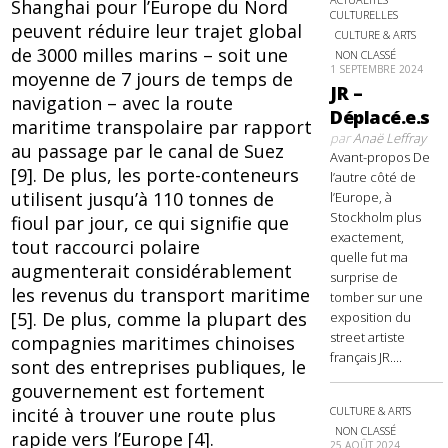
Shanghai pour l’Europe du Nord
CULTURELLES
peuvent réduire leur trajet global
CULTURE & ARTS
de 3000 milles marins – soit une
NON CLASSÉ
1 SEPTEMBRE 2024
moyenne de 7 jours de temps de
JR –
navigation – avec la route
Déplacé.e.s
maritime transpolaire par rapport
par
Anaë Leffray
au passage par le canal de Suez
Avant-propos De
[9]. De plus, les porte-conteneurs
l’autre côté de
utilisent jusqu’à 110 tonnes de
l’Europe, à
Stockholm plus
fioul par jour, ce qui signifie que
exactement,
tout raccourci polaire
quelle fut ma
augmenterait considérablement
surprise de
les revenus du transport maritime
tomber sur une
[5]. De plus, comme la plupart des
exposition du
street artiste
compagnies maritimes chinoises
français JR....
sont des entreprises publiques, le
gouvernement est fortement
incité à trouver une route plus
CULTURE & ARTS
NON CLASSÉ
rapide vers l’Europe [4].
25 AOÛT 2024