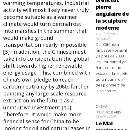
warming temperatures, industrial
pierre
activity will most likely never truly
angulaire de
become suitable as a warmer
la sculpture
climate would turn permafrost
moderne
into marshes in the summer that
par
Grégoire
would make ground
Suillaud
transportation nearly impossible
De l’Olténie à
l’impasse Ronsin il
[3]. In addition, the Chinese must
y a près de 2000
take into consideration the global
km. Pourtant, il y a
shift towards higher renewable
dans ces deux
energy usage. This, combined with
espaces, la recette
China’s own pledge to reach
qui a nourri l’un
des pionniers de
carbon neutrality by 2060, further
la sculpture...
painting any large-scale resource
extraction in the future as a
unintuitive investment [10].
CINÉMA
CULTURE & ARTS
Therefore, it would make more
28 AVRIL 2024
financial sense for China to be
Le Mal
looking for oil and natural gases in