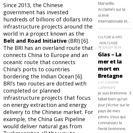
Marseille.
Since 2013, the Chinese
Acclamés sur la
government has invested
scène
hundreds of billions of dollars into
internationale et...
infrastructure projects around the
world in a project known as the
CULTURE & ARTS
Belt and Road Initiative
(BRI) [6].
NON CLASSÉ
The BRI has an overland route that
28 JUILLET 2024
Glas – La
connects China to Europe and an
mer et la
oceanic route that connects
mort en
China’s ports to countries
Bretagne
bordering the Indian Ocean [6].
par
Louane
BRI’s two routes are dotted with
Lallemant
completed or planned
Je suis bretonne : il
infrastructure projects that focus
fallait bien qu'un
on energy extraction and energy
jour j'écrive sur le
pays de mes
delivery to the Chinese market. For
pères. Vous qui
example, the China Gas Pipeline
connaissez la
would deliver natural gas from
fierté bretonne,