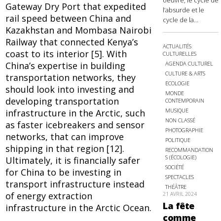
oeuvre, le cycle de
Gateway Dry Port that expedited
l’absurde et le
rail speed between China and
cycle de la...
Kazakhstan and Mombasa Nairobi
Railway that connected Kenya’s
ACTUALITÉS
coast to its interior [5]. With
CULTURELLES
AGENDA CULTUREL
China’s expertise in building
CULTURE & ARTS
transportation networks, they
ECOLOGIE
should look into investing and
MONDE
developing transportation
CONTEMPORAIN
MUSIQUE
infrastructure in the Arctic, such
NON CLASSÉ
as faster icebreakers and sensor
PHOTOGRAPHIE
networks, that can improve
POLITIQUE
shipping in that region [12].
RECOMMANDATION
S (ÉCOLOGIE)
Ultimately, it is financially safer
SOCIÉTÉ
for China to be investing in
SPECTACLES
transport infrastructure instead
THÉÂTRE
of energy extraction
21 AVRIL 2024
La fête
infrastructure in the Arctic Ocean.
comme