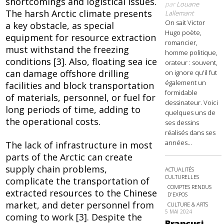
shortcomings and logistical issues.
par
Louane
The harsh Arctic climate presents
Lallemant
On sait Victor
a key obstacle, as special
Hugo poète,
equipment for resource extraction
romancier,
must withstand the freezing
homme politique,
conditions [3]. Also, floating sea ice
orateur : souvent,
can damage offshore drilling
on ignore qu'il fut
également un
facilities and block transportation
formidable
of materials, personnel, or fuel for
dessinateur. Voici
long periods of time, adding to
quelques uns de
the operational costs.
ses dessins
réalisés dans ses
années...
The lack of infrastructure in most
parts of the Arctic can create
supply chain problems,
ACTUALITÉS
CULTURELLES
complicate the transportation of
COMPTES RENDUS
extracted resources to the Chinese
D'EXPOS
market, and deter personnel from
CULTURE & ARTS
5 MAI 2024
coming to work [3]. Despite the
Brancusi,