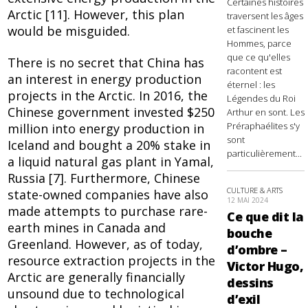
Certaines histoires
Arctic [11]. However, this plan
traversent les âges
would be misguided.
et fascinent les
Hommes, parce
que ce qu'elles
There is no secret that China has
racontent est
an interest in energy production
éternel : les
projects in the Arctic. In 2016, the
Légendes du Roi
Chinese government invested $250
Arthur en sont. Les
Préraphaélites s'y
million into energy production in
sont
Iceland and bought a 20% stake in
particulièrement...
a liquid natural gas plant in Yamal,
Russia [7]. Furthermore, Chinese
CULTURE & ARTS
state-owned companies have also
12 MAI 2024
made attempts to purchase rare-
Ce que dit la
earth mines in Canada and
bouche
Greenland. However, as of today,
d’ombre –
resource extraction projects in the
Victor Hugo,
Arctic are generally financially
dessins
unsound due to technological
d’exil