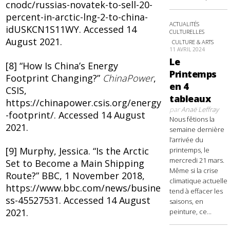
cnodc/russias-novatek-to-sell-20-
percent-in-arctic-lng-2-to-china-
ACTUALITÉS
idUSKCN1S11WY. Accessed 14
CULTURELLES
August 2021.
CULTURE & ARTS
11 AVRIL 2024
Le
[8] “How Is China’s Energy
Printemps
Footprint Changing?”
ChinaPower
,
en 4
CSIS,
tableaux
https://chinapower.csis.org/energy
par
Anaë Leffray
-footprint/. Accessed 14 August
Nous fêtions la
2021.
semaine dernière
l’arrivée du
[9] Murphy, Jessica. “Is the Arctic
printemps, le
mercredi 21 mars.
Set to Become a Main Shipping
Même si la crise
Route?” BBC, 1 November 2018,
climatique actuelle
https://www.bbc.com/news/busine
tend à effacer les
ss-45527531. Accessed 14 August
saisons, en
2021.
peinture, ce...