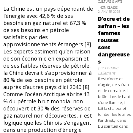
CULTURE & ARTS
La Chine est un pays dépendant de
NON CLASSÉ
2 JANVIER 2025
l’énergie avec 42,6 % de ses
D’ocre et de
besoins en gaz naturel et 67,3 %
safran – les
de ses besoins en pétrole
femmes
satisfaits par des
rousses
approvisionnements étrangers [8].
sont
Les experts estiment qu’en raison
dangereuse
de son économie en expansion et
s
de ses faibles réserves de pétrole,
par
Louane
la Chine devrait s’approvisionner à
Lallemant
Il est d’ocre et
80 % de ses besoins en pétrole
d’agate, de safran
auprès d’autres pays d’ici 2040 [8].
et de cornaline. Il
Comme l’océan Arctique abrite 13
brûle dans le haut
% du pétrole brut mondial non
d’une flamme, il
découvert et 30 % des réserves de
fait la chaleur et
tomber les feuilles.
gaz naturel non découvertes, il est
Kandinsky, dans
logique que les Chinois s’engagent
Du spirituel dans...
dans une production d’énergie