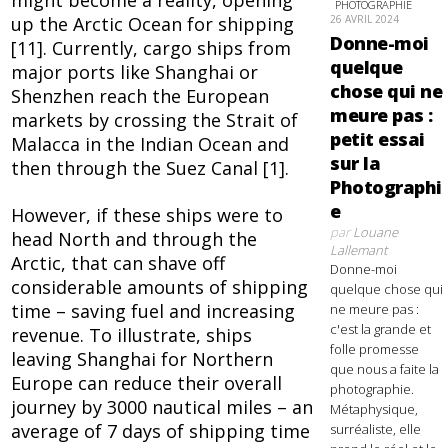
might become a reality, opening
PHOTOGRAPHIE
26 AVRIL 2024
up the Arctic Ocean for shipping
Donne-moi
[11]. Currently, cargo ships from
quelque
major ports like Shanghai or
chose qui ne
Shenzhen reach the European
meure pas :
markets by crossing the Strait of
petit essai
Malacca in the Indian Ocean and
sur la
then through the Suez Canal [1].
Photographi
e
However, if these ships were to
par
Louane
head North and through the
Lallemant
Arctic, that can shave off
Donne-moi
considerable amounts of shipping
quelque chose qui
time – saving fuel and increasing
ne meure pas :
c'est la grande et
revenue. To illustrate, ships
folle promesse
leaving Shanghai for Northern
que nous a faite la
Europe can reduce their overall
photographie.
journey by 3000 nautical miles – an
Métaphysique,
average of 7 days of shipping time
surréaliste, elle