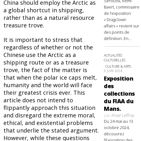
Seroussi, Rémi
China should employ the Arctic as
Baert, commissaire
a global shortcut in shipping,
de l’exposition
rather than as a natural resource
« Dragclown
treasure trove.
affairs » revient sur
des points de
définition. En...
It is important to stress that
regardless of whether or not the
Chinese use the Arctic as a
ACTUALITÉS
CULTURELLES
shipping route or as a treasure
CULTURE & ARTS
trove, the fact of the matter is
9 JUIN 2024
that when the polar ice caps melt,
Exposition
humanity and the world will face
des
their greatest crisis ever. This
collections
article does not intend to
du FIAA du
flippantly approach this situation
Mans.
and disregard the extreme moral,
par
Anaë Leffray
Du 24 mai au 13
ethical, and existential problems
octobre 2024,
that underlie the stated argument.
découvrez
However, while these questions
l’Exposition des