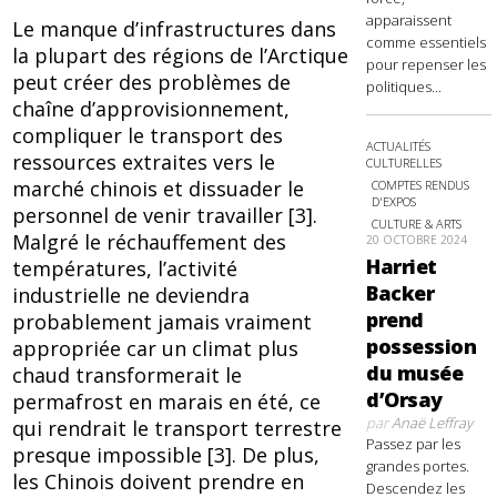
apparaissent
Le manque d’infrastructures dans
comme essentiels
la plupart des régions de l’Arctique
pour repenser les
peut créer des problèmes de
politiques...
chaîne d’approvisionnement,
compliquer le transport des
ACTUALITÉS
ressources extraites vers le
CULTURELLES
marché chinois et dissuader le
COMPTES RENDUS
D'EXPOS
personnel de venir travailler [3].
CULTURE & ARTS
Malgré le réchauffement des
20 OCTOBRE 2024
Harriet
températures, l’activité
Backer
industrielle ne deviendra
prend
probablement jamais vraiment
possession
appropriée car un climat plus
du musée
chaud transformerait le
d’Orsay
permafrost en marais en été, ce
par
Anaë Leffray
qui rendrait le transport terrestre
Passez par les
presque impossible [3]. De plus,
grandes portes.
les Chinois doivent prendre en
Descendez les