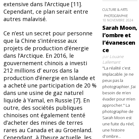
extensive dans l’Arctique [11].
CULTURE & ARTS
Cependant, ce plan serait entre
PHOTOGRAPHIE
autres malavisé.
10 NOVEMBRE 2024
Sarah Moon,
Ce n’est un secret pour personne
l’ombre et
que la Chine s’intéresse aux
l’évanescen
projets de production d’énergie
ce
dans l’Arctique. En 2016, le
par
Louane
Lallemant
gouvernement chinois a investi
"La réalité c’est
212 millions d’ euros dans la
implacable. Je ne
production d’énergie en Islande et
peux pas la
a acheté une participation de 20 %
photographier. J’ai
dans une usine de gaz naturel
besoin de m’en
évader pour m’en
liquide à Yamal, en Russie [7]. En
approcher." La
outre, des sociétés publiques
photographie de
chinoises ont également tenté
Sarah Moon est
d’acheter des mines de terres
une fuite du réel,
rares au Canada et au Groenland.
une histoire
d'ombre...
Cependant, à l’heure actuelle, les