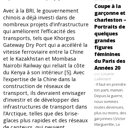
Coupe à la
Avec à la BRI, le gouvernement
garçonne et
chinois a déjà investi dans de
charleston –
nombreux projets d’infrastructure
Portraits de
qui améliorent l’efficacité des
quelques
transports, tels que Khorgos
grandes
Gateway Dry Port qui a accéléré la
figures
vitesse ferroviaire entre la Chine
féminines
et le Kazakhstan et Mombasa
du Paris des
Nairobi Railway qui reliait la côte
Années 20
du Kenya à son intérieur [5]. Avec
par
Louane
l’expertise de la Chine dans la
Lallemant
- Il faut en prendre
construction de réseaux de
ton parti, maman.
transport, ils devraient envisager
Depuis la guerre,
d’investir et de développer des
nous sommes
infrastructures de transport dans
toutes devenues,
l’Arctique, telles que des brise-
plus ou moins, des
garçonnes ! (Victor
glaces plus rapides et des réseaux
Margueritte, La
de capteurs, qui peuvent