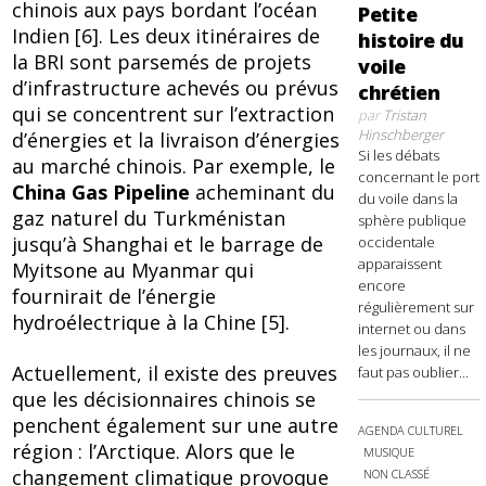
chinois aux pays bordant l’océan
Petite
Indien [6]. Les deux itinéraires de
histoire du
la BRI sont parsemés de projets
voile
d’infrastructure achevés ou prévus
chrétien
qui se concentrent sur l’extraction
par
Tristan
Hinschberger
d’énergies et la livraison d’énergies
Si les débats
au marché chinois. Par exemple, le
concernant le port
China Gas Pipeline
acheminant du
du voile dans la
gaz naturel du Turkménistan
sphère publique
jusqu’à Shanghai et le barrage de
occidentale
apparaissent
Myitsone au Myanmar qui
encore
fournirait de l’énergie
régulièrement sur
hydroélectrique à la Chine [5].
internet ou dans
les journaux, il ne
Actuellement, il existe des preuves
faut pas oublier...
que les décisionnaires chinois se
penchent également sur une autre
AGENDA CULTUREL
région : l’Arctique. Alors que le
MUSIQUE
changement climatique provoque
NON CLASSÉ