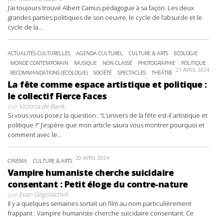
J’ai toujours trouvé Albert Camus pédagogue à sa façon. Les deux
grandes parties politiques de son oeuvre, le cycle de l’absurde et le
cycle de la...
ACTUALITÉS CULTURELLES
AGENDA CULTUREL
CULTURE & ARTS
ECOLOGIE
MONDE CONTEMPORAIN
MUSIQUE
NON CLASSÉ
PHOTOGRAPHIE
POLITIQUE
21 AVRIL 2024
RECOMMANDATIONS (ÉCOLOGIE)
SOCIÉTÉ
SPECTACLES
THÉÂTRE
La fête comme espace artistique et politique :
le collectif Fierce Faces
par
Victoria de Bank
Si vous vous posez la question : “L’univers de la fête est-il artistique et
politique ?” J’espère que mon article saura vous montrer pourquoi et
comment avec le...
20 AVRIL 2024
CINÉMA
CULTURE & ARTS
Vampire humaniste cherche suicidaire
consentant : Petit éloge du contre-nature
par
Evan Gogolachvili
Il y a quelques semaines sortait un film au nom particulièrement
frappant : Vampire humaniste cherche suicidaire consentant. Ce