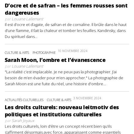
D’ocre et de safran – les femmes rousses sont
dangereuses
par
Louane Lallemant
Il est d’ocre et d’agate, de safran et de cornaline. Il brûle dans le haut
d’une flamme, il fait la chaleur et tomber les feuilles. Kandinsky, dans
Du spirituel dans...
10 NOVEMBRE 2024
CULTURE & ARTS
PHOTOGRAPHIE
Sarah Moon, l’ombre et l’évanescence
par
Louane Lallemant
"La réalité c’est implacable. Je ne peux pas la photographier. J’ai
besoin de m’en évader pour m’en approcher." La photographie de
Sarah Moon est une fuite du réel, une histoire d'ombre...
3 NOVEMBRE 2024
ACTUALITÉS CULTURELLES
CULTURE & ARTS
Les droits culturels: nouveau leitmotiv des
politiques et institutions culturelles
par
Sarah Joyaux
Les droits culturels, loin d’être un concept récent bien qu’ils
s’affirment désormais avec force, apparaissent comme essentiels