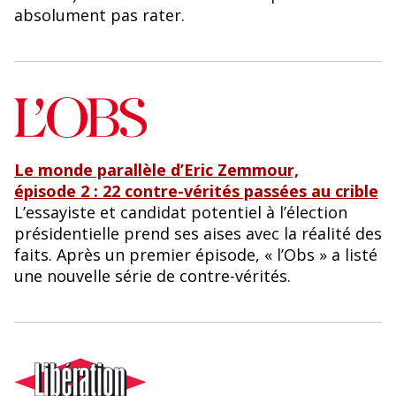
o
y
absolument pas rater.
o
k
Le monde parallèle d’Eric Zemmour,
épisode 2 : 22 contre-vérités passées au crible
L’essayiste et candidat potentiel à l’élection
présidentielle prend ses aises avec la réalité des
faits. Après un premier épisode, « l’Obs » a listé
une nouvelle série de contre-vérités.