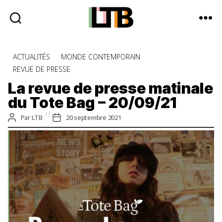
Le
Tote
Catégories
ACTUALITÉS
MONDE CONTEMPORAIN
Bag
REVUE DE PRESSE
-
Média
La revue de presse matinale
d'information
du Tote Bag – 20/09/21
quotidienne
Auteur
Date
Par
LTB
20 septembre 2021
de
de
l’article
l’article