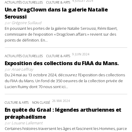
4 JUILLET 2024
ACTUALITÉS CULTURELLES
CULTURE & ARTS
Un.e DragClown dans la galerie Natalie
Seroussi
par
Grégoire Suillaud
En poussant les portes de la galerie Natalie Seroussi, Rémi Baert,
commissaire de l’exposition « Dragclown affairs » revient sur des
points de définition. En...
9 JUIN 2024
ACTUALITÉS CULTURELLES
CULTURE & ARTS
Exposition des collections du FIAA du Mans.
par
Anaë Leffray
Du 24 mai au 13 octobre 2024, découvrez l’Exposition des collections
du FIAA du Mans. Un fond de 350 oeuvres de la collection privée de
Lucien Ruimy dont 70 nous sont ici...
26 MAI 2024
CULTURE & ARTS
NON CLASSÉ
En quête du Graal : légendes arthuriennes et
préraphaélisme
par
Louane Lallemant
Certaines histoires traversent les âges et fascinent les Hommes, parce