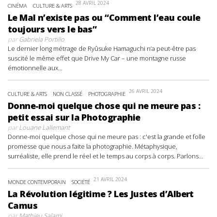
28 AVRIL 2024
CINÉMA
CULTURE & ARTS
Le Mal n’existe pas ou “Comment l’eau coule
toujours vers le bas”
par
Gabriela Portillo
Le dernier long métrage de Ryûsuke Hamaguchi n’a peut-être pas
suscité le même effet que Drive My Car – une montagne russe
émotionnelle aux...
26 AVRIL 2024
CULTURE & ARTS
NON CLASSÉ
PHOTOGRAPHIE
Donne-moi quelque chose qui ne meure pas :
petit essai sur la Photographie
par
Louane Lallemant
Donne-moi quelque chose qui ne meure pas : c'est la grande et folle
promesse que nous a faite la photographie. Métaphysique,
surréaliste, elle prend le réel et le temps au corps à corps. Parlons...
21 AVRIL 2024
MONDE CONTEMPORAIN
SOCIÉTÉ
La Révolution légitime ? Les Justes d’Albert
Camus
par
Mathieu Salami