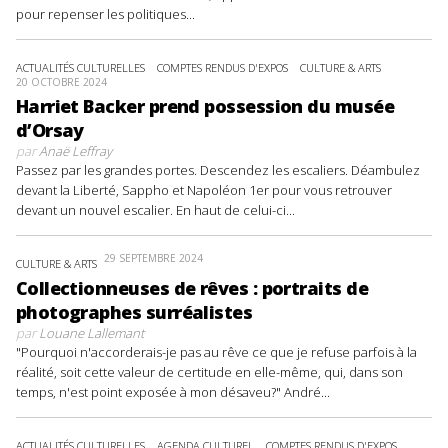
pour repenser les politiques...
ACTUALITÉS CULTURELLES
COMPTES RENDUS D'EXPOS
CULTURE & ARTS
20 OCTOBRE 2024
Harriet Backer prend possession du musée
d’Orsay
par
Anaë Leffray
Passez par les grandes portes. Descendez les escaliers. Déambulez
devant la Liberté, Sappho et Napoléon 1er pour vous retrouver
devant un nouvel escalier. En haut de celui-ci...
29 SEPTEMBRE 2024
CULTURE & ARTS
Collectionneuses de rêves : portraits de
photographes surréalistes
par
Louane Lallemant
"Pourquoi n'accorderais-je pas au rêve ce que je refuse parfois à la
réalité, soit cette valeur de certitude en elle-même, qui, dans son
temps, n'est point exposée à mon désaveu?" André...
ACTUALITÉS CULTURELLES
AGENDA CULTUREL
COMPTES RENDUS D'EXPOS