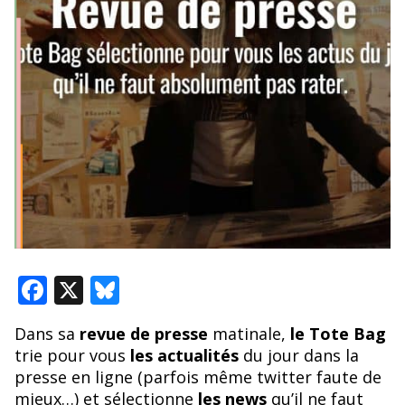
F
X
Bl
ac
u
Dans sa
revue de presse
matinale,
le Tote Bag
e
e
trie pour vous
les actualités
du jour dans la
b
sk
presse en ligne (parfois même twitter faute de
mieux…) et sélectionne
les news
qu’il ne faut