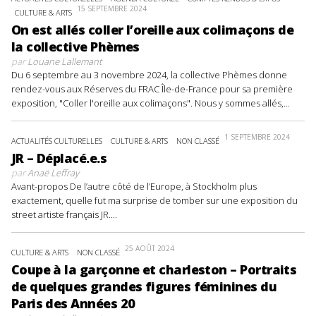
15 SEPTEMBRE 2024
CULTURE & ARTS
On est allés coller l’oreille aux colimaçons de
la collective Phèmes
par
Louane Lallemant
Du 6 septembre au 3 novembre 2024, la collective Phèmes donne
rendez-vous aux Réserves du FRAC Île-de-France pour sa première
exposition, "Coller l'oreille aux colimaçons". Nous y sommes allés,...
1 SEPTEMBRE 2024
ACTUALITÉS CULTURELLES
CULTURE & ARTS
NON CLASSÉ
JR – Déplacé.e.s
par
Anaë Leffray
Avant-propos De l’autre côté de l’Europe, à Stockholm plus
exactement, quelle fut ma surprise de tomber sur une exposition du
street artiste français JR....
25 AOÛT 2024
CULTURE & ARTS
NON CLASSÉ
Coupe à la garçonne et charleston – Portraits
de quelques grandes figures féminines du
Paris des Années 20