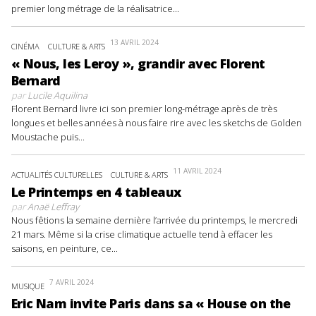
premier long métrage de la réalisatrice...
13 AVRIL 2024
CINÉMA
CULTURE & ARTS
« Nous, les Leroy », grandir avec Florent
Bernard
par
Lucile Aquilina
Florent Bernard livre ici son premier long-métrage après de très
longues et belles années à nous faire rire avec les sketchs de Golden
Moustache puis...
11 AVRIL 2024
ACTUALITÉS CULTURELLES
CULTURE & ARTS
Le Printemps en 4 tableaux
par
Anaë Leffray
Nous fêtions la semaine dernière l’arrivée du printemps, le mercredi
21 mars. Même si la crise climatique actuelle tend à effacer les
saisons, en peinture, ce...
7 AVRIL 2024
MUSIQUE
Eric Nam invite Paris dans sa « House on the