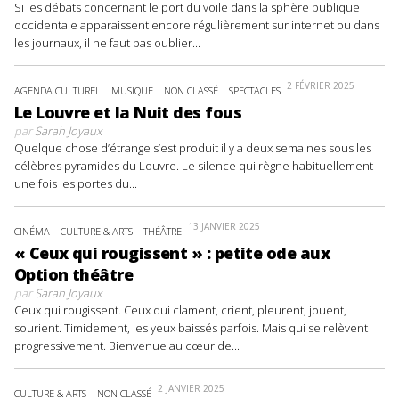
Si les débats concernant le port du voile dans la sphère publique
occidentale apparaissent encore régulièrement sur internet ou dans
les journaux, il ne faut pas oublier...
2 FÉVRIER 2025
AGENDA CULTUREL
MUSIQUE
NON CLASSÉ
SPECTACLES
Le Louvre et la Nuit des fous
par
Sarah Joyaux
Quelque chose d’étrange s’est produit il y a deux semaines sous les
célèbres pyramides du Louvre. Le silence qui règne habituellement
une fois les portes du...
13 JANVIER 2025
CINÉMA
CULTURE & ARTS
THÉÂTRE
« Ceux qui rougissent » : petite ode aux
Option théâtre
par
Sarah Joyaux
Ceux qui rougissent. Ceux qui clament, crient, pleurent, jouent,
sourient. Timidement, les yeux baissés parfois. Mais qui se relèvent
progressivement. Bienvenue au cœur de...
2 JANVIER 2025
CULTURE & ARTS
NON CLASSÉ