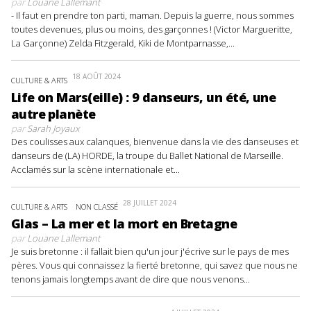
par
Louane Lallemant
- Il faut en prendre ton parti, maman. Depuis la guerre, nous sommes
toutes devenues, plus ou moins, des garçonnes ! (Victor Margueritte,
La Garçonne) Zelda Fitzgerald, Kiki de Montparnasse,...
18 AOÛT 2024
CULTURE & ARTS
Life on Mars(eille) : 9 danseurs, un été, une
autre planète
par
Sarah Joyaux
Des coulisses aux calanques, bienvenue dans la vie des danseuses et
danseurs de (LA) HORDE, la troupe du Ballet National de Marseille.
Acclamés sur la scène internationale et...
28 JUILLET 2024
CULTURE & ARTS
NON CLASSÉ
Glas – La mer et la mort en Bretagne
par
Louane Lallemant
Je suis bretonne : il fallait bien qu'un jour j'écrive sur le pays de mes
pères. Vous qui connaissez la fierté bretonne, qui savez que nous ne
tenons jamais longtemps avant de dire que nous venons...