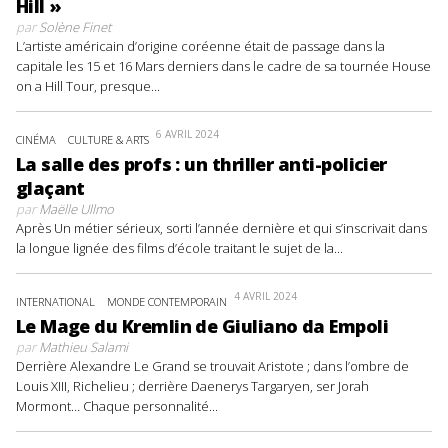
Hill »
par
Solène Finet
L’artiste américain d’origine coréenne était de passage dans la
capitale les 15 et 16 Mars derniers dans le cadre de sa tournée House
on a Hill Tour, presque...
6 AVRIL 2024
CINÉMA
CULTURE & ARTS
La salle des profs : un thriller anti-policier
glaçant
par
Maëlle Ullmo
Après Un métier sérieux, sorti l’année dernière et qui s’inscrivait dans
la longue lignée des films d’école traitant le sujet de la...
4 AVRIL 2024
INTERNATIONAL
MONDE CONTEMPORAIN
Le Mage du Kremlin de Giuliano da Empoli
par
Mathieu Salami
Derrière Alexandre Le Grand se trouvait Aristote ; dans l’ombre de
Louis XIII, Richelieu ; derrière Daenerys Targaryen, ser Jorah
Mormont… Chaque personnalité...