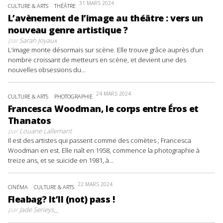
31 MARS 2024
CULTURE & ARTS
THÉÂTRE
L’avènement de l’image au théâtre : vers un
nouveau genre artistique ?
par
Sarah Joyaux
L’image monte désormais sur scène. Elle trouve grâce auprès d’un
nombre croissant de metteurs en scène, et devient une des
nouvelles obsessions du...
24 MARS 2024
CULTURE & ARTS
PHOTOGRAPHIE
Francesca Woodman, le corps entre Éros et
Thanatos
par
Louane Lallemant
Il est des artistes qui passent comme des comètes ; Francesca
Woodman en est. Elle naît en 1958, commence la photographie à
treize ans, et se suicide en 1981, à...
22 MARS 2024
CINÉMA
CULTURE & ARTS
Fleabag? It’ll (not) pass !
par
Jade Serieys
...