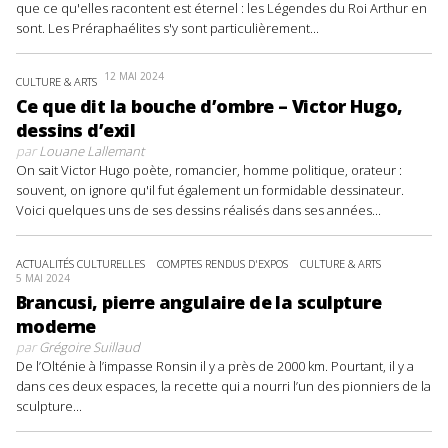
que ce qu'elles racontent est éternel : les Légendes du Roi Arthur en
sont. Les Préraphaélites s'y sont particulièrement...
12 MAI 2024
CULTURE & ARTS
Ce que dit la bouche d’ombre – Victor Hugo,
dessins d’exil
par
Louane Lallemant
On sait Victor Hugo poète, romancier, homme politique, orateur :
souvent, on ignore qu'il fut également un formidable dessinateur.
Voici quelques uns de ses dessins réalisés dans ses années...
ACTUALITÉS CULTURELLES
COMPTES RENDUS D'EXPOS
CULTURE & ARTS
5 MAI 2024
Brancusi, pierre angulaire de la sculpture
moderne
par
Grégoire Suillaud
De l’Olténie à l’impasse Ronsin il y a près de 2000 km. Pourtant, il y a
dans ces deux espaces, la recette qui a nourri l’un des pionniers de la
sculpture...