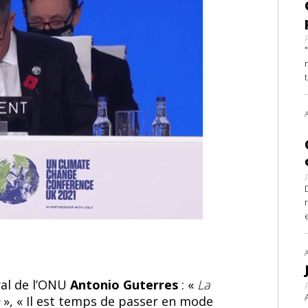
»
ral de l’ONU
Antonio Guterres
: «
La
e
», « Il est temps de passer en mode