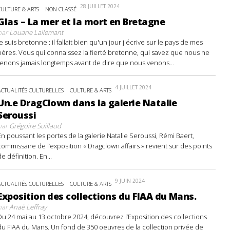
28 JUILLET 2024
CULTURE & ARTS
NON CLASSÉ
Glas – La mer et la mort en Bretagne
par
Louane Lallemant
Je suis bretonne : il fallait bien qu'un jour j'écrive sur le pays de mes
pères. Vous qui connaissez la fierté bretonne, qui savez que nous ne
tenons jamais longtemps avant de dire que nous venons...
4 JUILLET 2024
ACTUALITÉS CULTURELLES
CULTURE & ARTS
Un.e DragClown dans la galerie Natalie
Seroussi
par
Grégoire Suillaud
En poussant les portes de la galerie Natalie Seroussi, Rémi Baert,
commissaire de l’exposition « Dragclown affairs » revient sur des points
de définition. En...
9 JUIN 2024
ACTUALITÉS CULTURELLES
CULTURE & ARTS
Exposition des collections du FIAA du Mans.
par
Anaë Leffray
Du 24 mai au 13 octobre 2024, découvrez l’Exposition des collections
du FIAA du Mans. Un fond de 350 oeuvres de la collection privée de