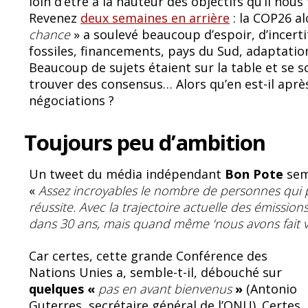
loin d’être à la hauteur des objectifs qu’il nou
b
sk
Revenez
deux semaines en arrière
: la COP26 al
o
y
chance
» a soulevé beaucoup d’espoir, d’incer
fossiles, financements, pays du Sud, adaptati
o
Beaucoup de sujets étaient sur la table et se s
k
trouver des consensus… Alors qu’en est-il aprè
négociations ?
Toujours peu d’ambition
Un tweet du média indépendant
Bon Pote
semb
«
Assez incroyables le nombre de personnes qui 
réussite. Avec la trajectoire actuelle des émission
dans 30 ans, mais quand même ‘nous avons fait viv
Car certes, cette grande Conférence des
Nations Unies a, semble-t-il, débouché sur
quelques «
pas en avant bienvenus
»
(Antonio
Guterres, secrétaire général de l’ONU). Certes,