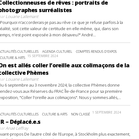
Collectionneuses de rêves : portraits de
photographes surréalistes
par
Louane Lallemant
"Pourquoi n'accorderais-je pas au rêve ce que je refuse parfois à la
réalité, soit cette valeur de certitude en elle-même, qui, dans son
temps, n'est point exposée à mon désaveu?" André...
ACTUALITÉS CULTURELLES
AGENDA CULTUREL
COMPTES RENDUS D'EXPOS
15 SEPTEMBRE 2024
CULTURE & ARTS
On est allés coller l’oreille aux colimaçons de la
collective Phèmes
par
Louane Lallemant
Du 6 septembre au 3 novembre 2024, la collective Phèmes donne
rendez-vous aux Réserves du FRAC Île-de-France pour sa première
exposition, "Coller l'oreille aux colimaçons". Nous y sommes allés,...
1 SEPTEMBRE 2024
ACTUALITÉS CULTURELLES
CULTURE & ARTS
NON CLASSÉ
JR – Déplacé.e.s
par
Anaë Leffray
Avant-propos De l’autre côté de l’Europe, à Stockholm plus exactement,