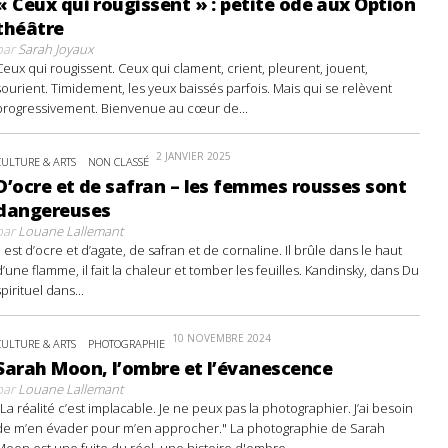
« Ceux qui rougissent » : petite ode aux Option
théâtre
par
Sarah Joyaux
Ceux qui rougissent. Ceux qui clament, crient, pleurent, jouent,
sourient. Timidement, les yeux baissés parfois. Mais qui se relèvent
progressivement. Bienvenue au cœur de...
2 JANVIER 2025
CULTURE & ARTS
NON CLASSÉ
D’ocre et de safran – les femmes rousses sont
dangereuses
par
Louane Lallemant
Il est d’ocre et d’agate, de safran et de cornaline. Il brûle dans le haut
d’une flamme, il fait la chaleur et tomber les feuilles. Kandinsky, dans Du
spirituel dans...
10 NOVEMBRE 2024
CULTURE & ARTS
PHOTOGRAPHIE
Sarah Moon, l’ombre et l’évanescence
par
Louane Lallemant
"La réalité c’est implacable. Je ne peux pas la photographier. J’ai besoin
de m’en évader pour m’en approcher." La photographie de Sarah
Moon est une fuite du réel, une histoire d'ombre...