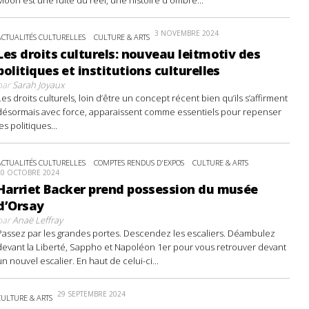
3 NOVEMBRE 2024
ACTUALITÉS CULTURELLES
CULTURE & ARTS
Les droits culturels: nouveau leitmotiv des
politiques et institutions culturelles
par
Sarah Joyaux
Les droits culturels, loin d’être un concept récent bien qu’ils s’affirment
désormais avec force, apparaissent comme essentiels pour repenser
les politiques...
ACTUALITÉS CULTURELLES
COMPTES RENDUS D'EXPOS
CULTURE & ARTS
20 OCTOBRE 2024
Harriet Backer prend possession du musée
d’Orsay
par
Anaë Leffray
Passez par les grandes portes. Descendez les escaliers. Déambulez
devant la Liberté, Sappho et Napoléon 1er pour vous retrouver devant
un nouvel escalier. En haut de celui-ci...
29 SEPTEMBRE 2024
CULTURE & ARTS