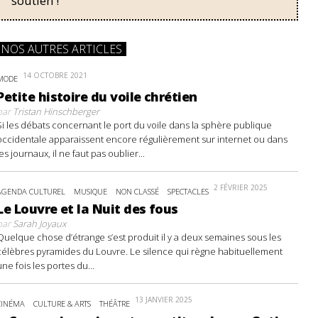
soutien !
NOS AUTRES ARTICLES
14 OCTOBRE 2021
MODE
Petite histoire du voile chrétien
par
Tristan Hinschberger
Si les débats concernant le port du voile dans la sphère publique
occidentale apparaissent encore régulièrement sur internet ou dans
les journaux, il ne faut pas oublier...
2 FÉVRIER 2025
AGENDA CULTUREL
MUSIQUE
NON CLASSÉ
SPECTACLES
Le Louvre et la Nuit des fous
par
Sarah Joyaux
Quelque chose d’étrange s’est produit il y a deux semaines sous les
célèbres pyramides du Louvre. Le silence qui règne habituellement
une fois les portes du...
13 JANVIER 2025
CINÉMA
CULTURE & ARTS
THÉÂTRE