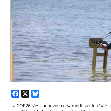
F
X
Bl
ac
u
La COP26 s’est achevée ce samedi sur le
Pacte 
e
e