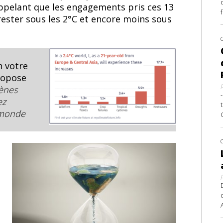
ppelant que les engagements pris ces 13
rester sous les 2°C et encore moins sous
n votre
propose
ènes
ez
n monde
t