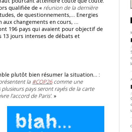
s faut pourtant atteindre coûte que coûte.
ors qualifiée de «
réunion de la dernière
titudes, de questionnements,… Energies
on aux changements en cours, …
ont 196 pays qui avaient pour objectif de
s 13 jours intenses de débats et
le plutôt bien résumer la situation… :
présentent la
#COP26
comme une
s plusieurs pays seront rayés de la carte
re l’accord de Paris’.
»