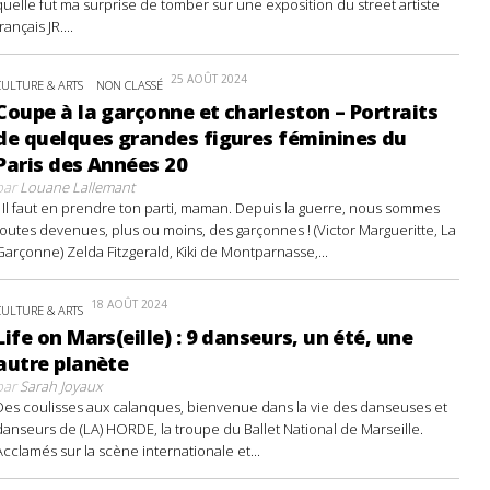
quelle fut ma surprise de tomber sur une exposition du street artiste
français JR....
25 AOÛT 2024
CULTURE & ARTS
NON CLASSÉ
Coupe à la garçonne et charleston – Portraits
de quelques grandes figures féminines du
Paris des Années 20
par
Louane Lallemant
- Il faut en prendre ton parti, maman. Depuis la guerre, nous sommes
toutes devenues, plus ou moins, des garçonnes ! (Victor Margueritte, La
Garçonne) Zelda Fitzgerald, Kiki de Montparnasse,...
18 AOÛT 2024
CULTURE & ARTS
Life on Mars(eille) : 9 danseurs, un été, une
autre planète
par
Sarah Joyaux
Des coulisses aux calanques, bienvenue dans la vie des danseuses et
danseurs de (LA) HORDE, la troupe du Ballet National de Marseille.
Acclamés sur la scène internationale et...