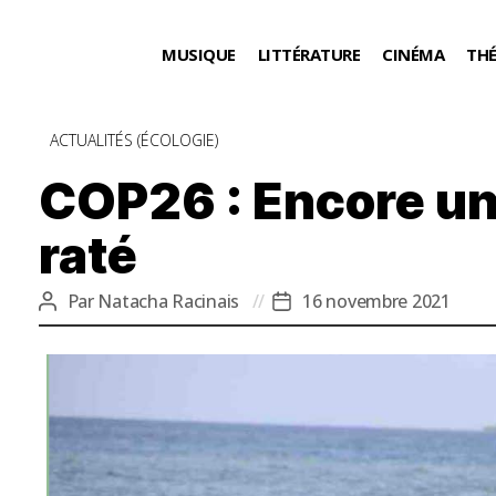
MUSIQUE
LITTÉRATURE
CINÉMA
TH
Catégories
ACTUALITÉS (ÉCOLOGIE)
COP26 : Encore u
raté
Par
Natacha Racinais
16 novembre 2021
Auteur
Date
de
de
l’article
l’article