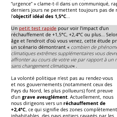
“urgence” » clame-t-il dans un communiqué, ra
derniers jours ne permettent toujours pas de 
l’
objectif idéal des 1,5°C
…
Un
petit test rapide
pour voir l’impact d’un
réchauffement de +1,5°C, +2,4°C ou plus… Selo
âge et l’endroit d’où vous venez, cette étude 
un scénario démontrant «
combien de phénom
climatiques extrêmes supplémentaires vous devr
affronter au cours de votre vie par rapport à u
sans changement climatique
« .
La volonté politique n’est pas au rendez-vous
et nos gouvernements (notamment ceux des
Pays du Nord, les plus pollueurs) font preuve
d’un
grave aveuglément
. Actuellement, nous
nous dirigeons vers un
réchauffement de
+2,4°C
, ce qui signifie des zones complètemen
inhabitables, des pays entiers ravagés par les