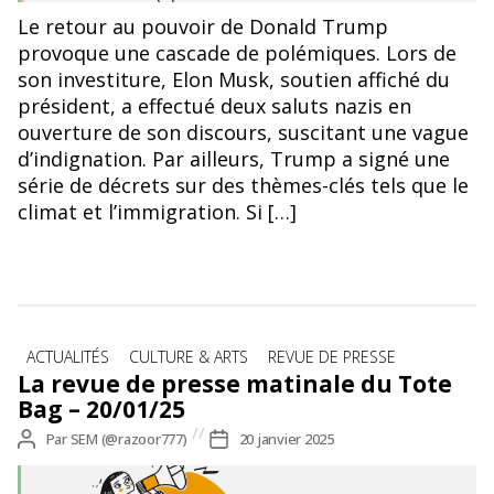
Le retour au pouvoir de Donald Trump
provoque une cascade de polémiques. Lors de
son investiture, Elon Musk, soutien affiché du
président, a effectué deux saluts nazis en
ouverture de son discours, suscitant une vague
d’indignation. Par ailleurs, Trump a signé une
série de décrets sur des thèmes-clés tels que le
climat et l’immigration. Si […]
Catégories
ACTUALITÉS
CULTURE & ARTS
REVUE DE PRESSE
La revue de presse matinale du Tote
Bag – 20/01/25
Auteur
Par
SEM (@razoor777)
Date
20 janvier 2025
de
de
l’article
l’article