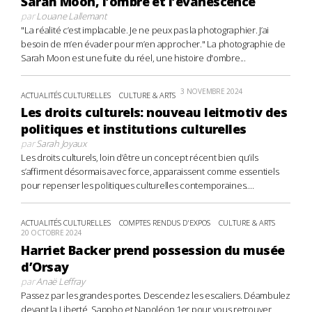
Sarah Moon, l’ombre et l’évanescence
par
Louane Lallemant
"La réalité c’est implacable. Je ne peux pas la photographier. J’ai
besoin de m’en évader pour m’en approcher." La photographie de
Sarah Moon est une fuite du réel, une histoire d'ombre...
3 NOVEMBRE 2024
ACTUALITÉS CULTURELLES
CULTURE & ARTS
Les droits culturels: nouveau leitmotiv des
politiques et institutions culturelles
par
Sarah Joyaux
Les droits culturels, loin d’être un concept récent bien qu’ils
s’affirment désormais avec force, apparaissent comme essentiels
pour repenser les politiques culturelles contemporaines....
ACTUALITÉS CULTURELLES
COMPTES RENDUS D'EXPOS
CULTURE & ARTS
20 OCTOBRE 2024
Harriet Backer prend possession du musée
d’Orsay
par
Anaë Leffray
Passez par les grandes portes. Descendez les escaliers. Déambulez
devant la Liberté, Sappho et Napoléon 1er pour vous retrouver