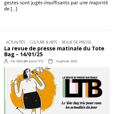
gestes sont jugés insuffisants par une majorité
de […]
Catégories
ACTUALITÉS
CULTURE & ARTS
REVUE DE PRESSE
La revue de presse matinale du Tote
Bag – 14/01/25
Auteur
Par
SEM (@razoor777)
Date
14 janvier 2025
de
de
l’article
l’article