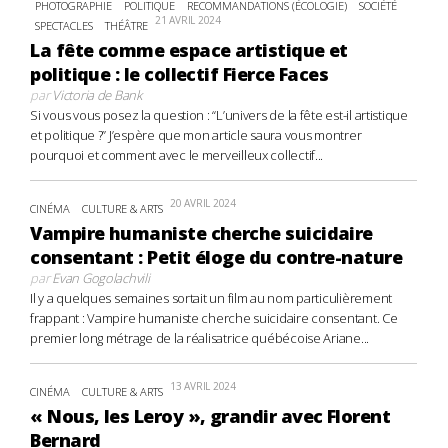
PHOTOGRAPHIE
POLITIQUE
RECOMMANDATIONS (ÉCOLOGIE)
SOCIÉTÉ
21 AVRIL 2024
SPECTACLES
THÉÂTRE
La fête comme espace artistique et
politique : le collectif Fierce Faces
par
Victoria de Bank
Si vous vous posez la question : “L’univers de la fête est-il artistique
et politique ?” J’espère que mon article saura vous montrer
pourquoi et comment avec le merveilleux collectif...
20 AVRIL 2024
CINÉMA
CULTURE & ARTS
Vampire humaniste cherche suicidaire
consentant : Petit éloge du contre-nature
par
Evan Gogolachvili
Il y a quelques semaines sortait un film au nom particulièrement
frappant : Vampire humaniste cherche suicidaire consentant. Ce
premier long métrage de la réalisatrice québécoise Ariane...
13 AVRIL 2024
CINÉMA
CULTURE & ARTS
« Nous, les Leroy », grandir avec Florent
Bernard