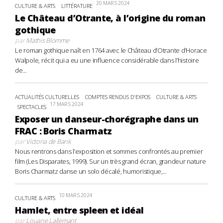
20 MARS 2024
CULTURE & ARTS
LITTÉRATURE
Le Château d’Otrante, à l’origine du roman
gothique
par
Mathis Blomme
Le roman gothique naît en 1764 avec le Château d’Otrante d’Horace
Walpole, récit qui a eu une influence considérable dans l’histoire
de...
ACTUALITÉS CULTURELLES
COMPTES RENDUS D'EXPOS
CULTURE & ARTS
17 MARS 2024
SPECTACLES
Exposer un danseur-chorégraphe dans un
FRAC : Boris Charmatz
par
Victoria de Bank
Nous rentrons dans l’exposition et sommes confrontés au premier
film (Les Disparates, 1999). Sur un très grand écran, grandeur nature
Boris Charmatz danse un solo décalé, humoristique,...
10 MARS 2024
CULTURE & ARTS
Hamlet, entre spleen et idéal
par
Louane Lallemant