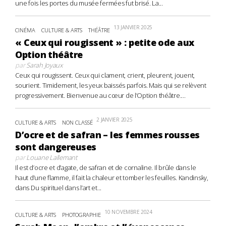
une fois les portes du musée fermées fut brisé. La...
13 JANVIER 2025
CINÉMA
CULTURE & ARTS
THÉÂTRE
« Ceux qui rougissent » : petite ode aux
Option théâtre
par
Sarah Joyaux
Ceux qui rougissent. Ceux qui clament, crient, pleurent, jouent,
sourient. Timidement, les yeux baissés parfois. Mais qui se relèvent
progressivement. Bienvenue au cœur de l’Option théâtre....
2 JANVIER 2025
CULTURE & ARTS
NON CLASSÉ
D’ocre et de safran – les femmes rousses
sont dangereuses
par
Louane Lallemant
Il est d’ocre et d’agate, de safran et de cornaline. Il brûle dans le
haut d’une flamme, il fait la chaleur et tomber les feuilles. Kandinsky,
dans Du spirituel dans l’art et...
10 NOVEMBRE 2024
CULTURE & ARTS
PHOTOGRAPHIE