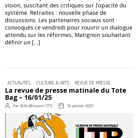
vision, suscitant des critiques sur l’opacité du
système. Retraites : nouvelle phase de
discussions. Les partenaires sociaux sont
convoqués ce vendredi pour rouvrir un dialogue
attendu sur les réformes, Matignon souhaitant
définir un […]
Catégories
ACTUALITÉS
CULTURE & ARTS
REVUE DE PRESSE
La revue de presse matinale du Tote
Bag – 16/01/25
Auteur
Par
SEM (@razoor777)
Date
16 janvier 2025
de
de
l’article
l’article