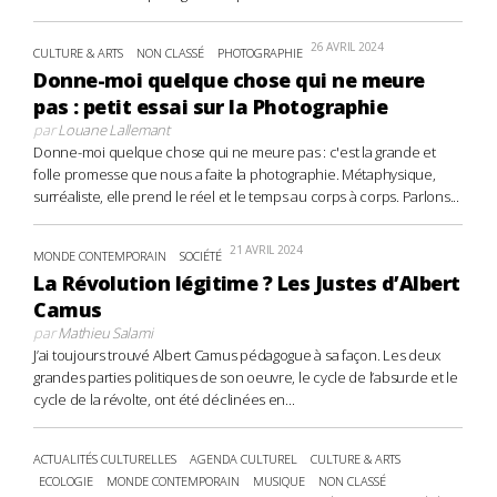
26 AVRIL 2024
CULTURE & ARTS
NON CLASSÉ
PHOTOGRAPHIE
Donne-moi quelque chose qui ne meure
pas : petit essai sur la Photographie
par
Louane Lallemant
Donne-moi quelque chose qui ne meure pas : c'est la grande et
folle promesse que nous a faite la photographie. Métaphysique,
surréaliste, elle prend le réel et le temps au corps à corps. Parlons...
21 AVRIL 2024
MONDE CONTEMPORAIN
SOCIÉTÉ
La Révolution légitime ? Les Justes d’Albert
Camus
par
Mathieu Salami
J’ai toujours trouvé Albert Camus pédagogue à sa façon. Les deux
grandes parties politiques de son oeuvre, le cycle de l’absurde et le
cycle de la révolte, ont été déclinées en...
ACTUALITÉS CULTURELLES
AGENDA CULTUREL
CULTURE & ARTS
ECOLOGIE
MONDE CONTEMPORAIN
MUSIQUE
NON CLASSÉ