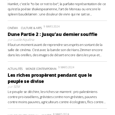
Hamlet, c'est le "to be or not to be", la parfaite représentation de ce
qu'est la poésie shakespearienne, l'art de Moreau ou encore le
spleen baudelairien : une douleur de vivre qui ne sait se...
9 MARS 2024
CINÉMA
CULTURE & ARTS
Dune Partie 2 : Jusqu’au dernier souffle
par
Lucile Aquilina
Il faut un moment avant de reprendre ses esprits en sortant de la
salle de cinéma. C’est avec la bande son de Hans Zimmer encore
dans les oreilles, des images de désert encore dans les yeux et...
9 MARS 2024
ACTUALITÉS
MONDE CONTEMPORAIN
Les riches prospèrent pendant que le
peuple se divise
par
SEM
Le peuple se déchire, les riches se marrent : pro-palestiniens
contre pro-israéliens, grévistes contre non-grévistes, pauvres
contre moins pauvres, agriculteurs contre écologistes, flics contre...
8 MARS 2024