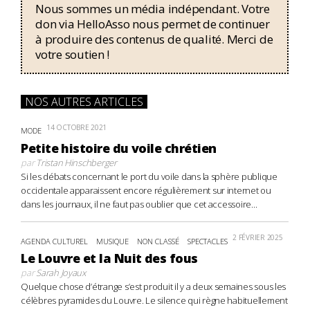
Nous sommes un média indépendant. Votre
don via HelloAsso nous permet de continuer
à produire des contenus de qualité. Merci de
votre soutien !
NOS AUTRES ARTICLES
14 OCTOBRE 2021
MODE
Petite histoire du voile chrétien
par
Tristan Hinschberger
Si les débats concernant le port du voile dans la sphère publique
occidentale apparaissent encore régulièrement sur internet ou
dans les journaux, il ne faut pas oublier que cet accessoire...
2 FÉVRIER 2025
AGENDA CULTUREL
MUSIQUE
NON CLASSÉ
SPECTACLES
Le Louvre et la Nuit des fous
par
Sarah Joyaux
Quelque chose d’étrange s’est produit il y a deux semaines sous les
célèbres pyramides du Louvre. Le silence qui règne habituellement