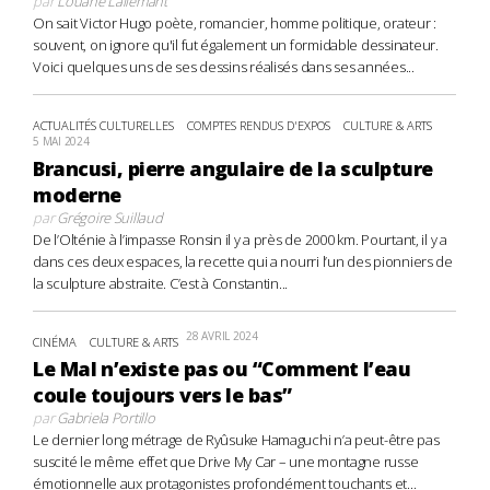
par
Louane Lallemant
On sait Victor Hugo poète, romancier, homme politique, orateur :
souvent, on ignore qu'il fut également un formidable dessinateur.
Voici quelques uns de ses dessins réalisés dans ses années...
ACTUALITÉS CULTURELLES
COMPTES RENDUS D'EXPOS
CULTURE & ARTS
5 MAI 2024
Brancusi, pierre angulaire de la sculpture
moderne
par
Grégoire Suillaud
De l’Olténie à l’impasse Ronsin il y a près de 2000 km. Pourtant, il y a
dans ces deux espaces, la recette qui a nourri l’un des pionniers de
la sculpture abstraite. C’est à Constantin...
28 AVRIL 2024
CINÉMA
CULTURE & ARTS
Le Mal n’existe pas ou “Comment l’eau
coule toujours vers le bas”
par
Gabriela Portillo
Le dernier long métrage de Ryûsuke Hamaguchi n’a peut-être pas
suscité le même effet que Drive My Car – une montagne russe
émotionnelle aux protagonistes profondément touchants et...