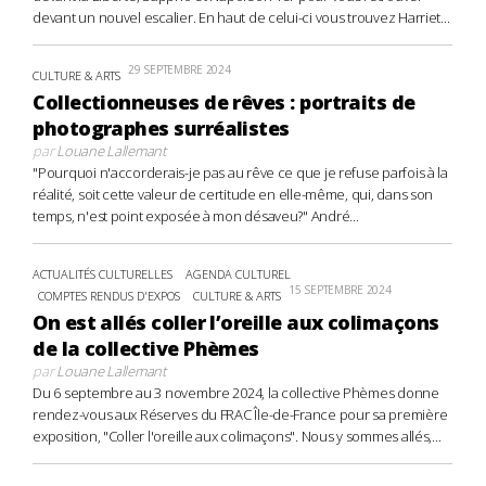
devant un nouvel escalier. En haut de celui-ci vous trouvez Harriet...
29 SEPTEMBRE 2024
CULTURE & ARTS
Collectionneuses de rêves : portraits de
photographes surréalistes
par
Louane Lallemant
"Pourquoi n'accorderais-je pas au rêve ce que je refuse parfois à la
réalité, soit cette valeur de certitude en elle-même, qui, dans son
temps, n'est point exposée à mon désaveu?" André...
ACTUALITÉS CULTURELLES
AGENDA CULTUREL
15 SEPTEMBRE 2024
COMPTES RENDUS D'EXPOS
CULTURE & ARTS
On est allés coller l’oreille aux colimaçons
de la collective Phèmes
par
Louane Lallemant
Du 6 septembre au 3 novembre 2024, la collective Phèmes donne
rendez-vous aux Réserves du FRAC Île-de-France pour sa première
exposition, "Coller l'oreille aux colimaçons". Nous y sommes allés,...