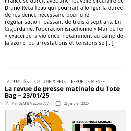
France se durcit avec une nouvelle circulaire de
Bruno Retailleau qui pourrait allonger la durée
de résidence nécessaire pour une
régularisation, passant de trois à sept ans. En
Cisjordanie, l’opération israélienne « Mur de fer
» exacerbe la violence, notamment au camp de
Jalazone, où arrestations et tensions se […]
Catégories
ACTUALITÉS
CULTURE & ARTS
REVUE DE PRESSE
La revue de presse matinale du Tote
Bag – 23/01/25
Auteur
Par
SEM (@razoor777)
Date
23 janvier 2025
de
de
l’article
l’article