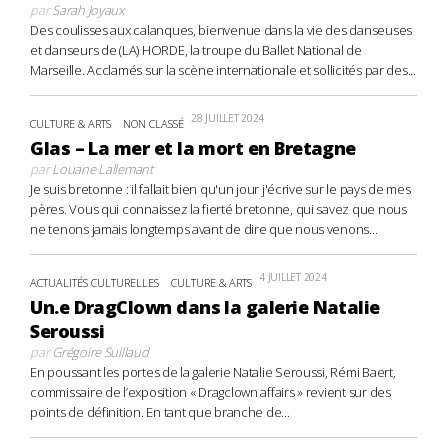
par
Sarah Joyaux
Des coulisses aux calanques, bienvenue dans la vie des danseuses
et danseurs de (LA) HORDE, la troupe du Ballet National de
Marseille. Acclamés sur la scène internationale et sollicités par des...
28 JUILLET 2024
CULTURE & ARTS
NON CLASSÉ
Glas – La mer et la mort en Bretagne
par
Louane Lallemant
Je suis bretonne : il fallait bien qu'un jour j'écrive sur le pays de mes
pères. Vous qui connaissez la fierté bretonne, qui savez que nous
ne tenons jamais longtemps avant de dire que nous venons...
4 JUILLET 2024
ACTUALITÉS CULTURELLES
CULTURE & ARTS
Un.e DragClown dans la galerie Natalie
Seroussi
par
Grégoire Suillaud
En poussant les portes de la galerie Natalie Seroussi, Rémi Baert,
commissaire de l’exposition « Dragclown affairs » revient sur des
points de définition. En tant que branche de...