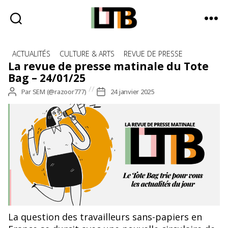
Le
Catégories
Tote
ACTUALITÉS
CULTURE & ARTS
REVUE DE PRESSE
Bag
La revue de presse matinale du Tote
-
Bag – 24/01/25
Média
Auteur
Par
SEM (@razoor777)
Date
24 janvier 2025
d'information
de
de
quotidienne
l’article
l’article
La question des travailleurs sans-papiers en