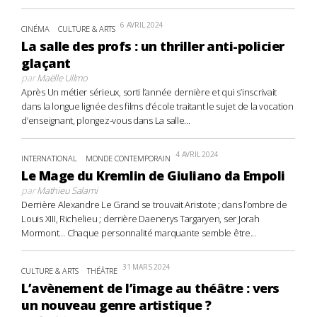
6 AVRIL 2024
CINÉMA
CULTURE & ARTS
La salle des profs : un thriller anti-policier
glaçant
par
Maëlle Ullmo
Après Un métier sérieux, sorti l’année dernière et qui s’inscrivait
dans la longue lignée des films d’école traitant le sujet de la vocation
d’enseignant, plongez-vous dans La salle...
4 AVRIL 2024
INTERNATIONAL
MONDE CONTEMPORAIN
Le Mage du Kremlin de Giuliano da Empoli
par
Mathieu Salami
Derrière Alexandre Le Grand se trouvait Aristote ; dans l’ombre de
Louis XIII, Richelieu ; derrière Daenerys Targaryen, ser Jorah
Mormont… Chaque personnalité marquante semble être...
31 MARS 2024
CULTURE & ARTS
THÉÂTRE
L’avènement de l’image au théâtre : vers
un nouveau genre artistique ?