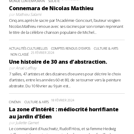
MONDE CONTEMPORAIN
SOCIÉTÉ
Connemara de Nicolas Mathieu
par
Mathieu Salami
Cinq ans après le sacre par l’Académie Goncourt, l’auteur vosgien
Nicolas Mathieu renoue avec ses racines par son roman reprenant
le titre de la célèbre chanson populaire de Michel...
ACTUALITÉS CULTURELLES
COMPTES RENDUS D'EXPOS
CULTURE & ARTS
25 FÉVRIER 2024
NON CLASSÉ
Une histoire de 30 ans d’abstraction.
par
Anaë Leffray
7 salles, 47 artistes et des dizaines d’oeuvres pour décrire le choix
d’artistes, entre les années 60 et 80, de se tourner vers la peinture
abstraite. Du 10 février au 9 juin est...
18 FÉVRIER 2024
CINÉMA
CULTURE & ARTS
La zone d’intérêt : médiocrité horrifiante
au jardin d’Eden
par
Juliette Gamet
Le commandant d’Auschwitz, Rudolf Höss, et sa femme Hedwig