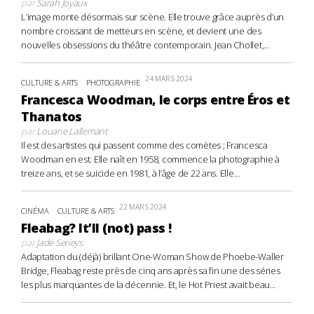
par
Sarah Joyaux
L’image monte désormais sur scène. Elle trouve grâce auprès d’un
nombre croissant de metteurs en scène, et devient une des
nouvelles obsessions du théâtre contemporain. Jean Chollet,...
24 MARS 2024
CULTURE & ARTS
PHOTOGRAPHIE
Francesca Woodman, le corps entre Éros et
Thanatos
par
Louane Lallemant
Il est des artistes qui passent comme des comètes ; Francesca
Woodman en est. Elle naît en 1958, commence la photographie à
treize ans, et se suicide en 1981, à l’âge de 22 ans. Elle...
22 MARS 2024
CINÉMA
CULTURE & ARTS
Fleabag? It’ll (not) pass !
par
Jade Serieys
Adaptation du (déjà) brillant One-Woman Show de Phoebe-Waller
Bridge, Fleabag reste près de cinq ans après sa fin une des séries
les plus marquantes de la décennie. Et, le Hot Priest avait beau...