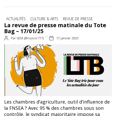
Catégories
ACTUALITÉS
CULTURE & ARTS
REVUE DE PRESSE
La revue de presse matinale du Tote
Bag – 17/01/25
Auteur
Par
SEM (@razoor777)
Date
17 janvier 2025
de
de
l’article
l’article
Les chambres d’agriculture, outil d’influence de
la FNSEA ? Avec 95 % des chambres sous son
contrôle, le syndicat majoritaire impose sa