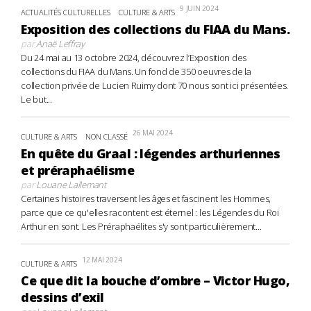
9 JUIN 2024
ACTUALITÉS CULTURELLES
CULTURE & ARTS
Exposition des collections du FIAA du Mans.
par
Anaë Leffray
Du 24 mai au 13 octobre 2024, découvrez l’Exposition des
collections du FIAA du Mans. Un fond de 350 oeuvres de la
collection privée de Lucien Ruimy dont 70 nous sont ici présentées.
Le but...
26 MAI 2024
CULTURE & ARTS
NON CLASSÉ
En quête du Graal : légendes arthuriennes
et préraphaélisme
par
Louane Lallemant
Certaines histoires traversent les âges et fascinent les Hommes,
parce que ce qu'elles racontent est éternel : les Légendes du Roi
Arthur en sont. Les Préraphaélites s'y sont particulièrement...
12 MAI 2024
CULTURE & ARTS
Ce que dit la bouche d’ombre – Victor Hugo,
dessins d’exil