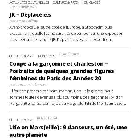
ACTUALITÉS CULTURELLES
CULTURE & ARTS
NON CLASSÉ
1 SEPTEMBRE 2024
JR – Déplacé.e.s
par
Anaë Leffray
Avant-propos De l’autre côté de l’Europe, à Stockholm plus
exactement, quelle fut ma surprise de tomber sur une exposition
du street artiste français JR. Déplacé.e.s est une exposition...
25 AOÛT 2024
CULTURE & ARTS
NON CLASSÉ
Coupe à la garçonne et charleston –
Portraits de quelques grandes figures
féminines du Paris des Années 20
par
Louane Lallemant
- Il faut en prendre ton parti, maman. Depuis la guerre, nous
sommes toutes devenues, plus ou moins, des garçonnes ! (Victor
Margueritte, La Garçonne) Zelda Fitzgerald, Kiki de Montparnasse,...
18 AOÛT 2024
CULTURE & ARTS
Life on Mars(eille) : 9 danseurs, un été, une
autre planète