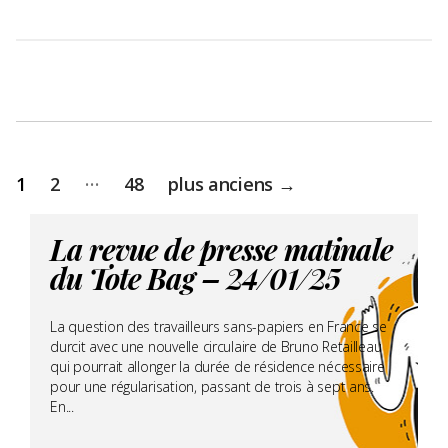
Pagination
…
1
2
48
plus anciens
→
des
publications
La revue de presse matinale
du Tote Bag – 24/01/25
La question des travailleurs sans-papiers en France se
durcit avec une nouvelle circulaire de Bruno Retailleau
qui pourrait allonger la durée de résidence nécessaire
pour une régularisation, passant de trois à sept ans.
En...