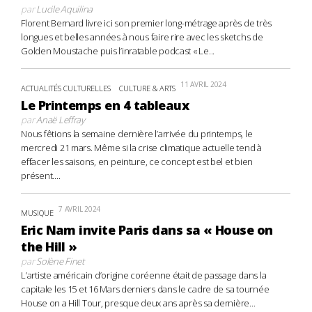
par
Lucile Aquilina
Florent Bernard livre ici son premier long-métrage après de très
longues et belles années à nous faire rire avec les sketchs de
Golden Moustache puis l’inratable podcast « Le...
11 AVRIL 2024
ACTUALITÉS CULTURELLES
CULTURE & ARTS
Le Printemps en 4 tableaux
par
Anaë Leffray
Nous fêtions la semaine dernière l’arrivée du printemps, le
mercredi 21 mars. Même si la crise climatique actuelle tend à
effacer les saisons, en peinture, ce concept est bel et bien
présent....
7 AVRIL 2024
MUSIQUE
Eric Nam invite Paris dans sa « House on
the Hill »
par
Solène Finet
L’artiste américain d’origine coréenne était de passage dans la
capitale les 15 et 16 Mars derniers dans le cadre de sa tournée
House on a Hill Tour, presque deux ans après sa dernière...