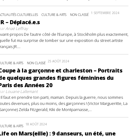
1 SEPTEMBRE 2024
ACTUALITÉS CULTURELLES
CULTURE & ARTS
NON CLASSÉ
JR – Déplacé.e.s
par
Anaë Leffray
Avant-propos De l’autre côté de l’Europe, à Stockholm plus exactement,
quelle fut ma surprise de tomber sur une exposition du street artiste
français JR....
25 AOÛT 2024
CULTURE & ARTS
NON CLASSÉ
Coupe à la garçonne et charleston – Portraits
de quelques grandes figures féminines du
Paris des Années 20
par
Louane Lallemant
- Il faut en prendre ton parti, maman. Depuis la guerre, nous sommes
toutes devenues, plus ou moins, des garçonnes ! (Victor Margueritte, La
Garçonne) Zelda Fitzgerald, Kiki de Montparnasse,...
18 AOÛT 2024
CULTURE & ARTS
Life on Mars(eille) : 9 danseurs, un été, une