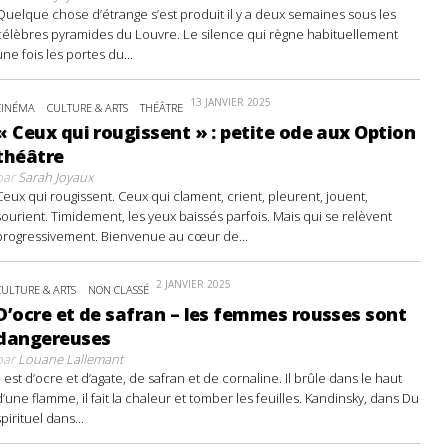
Quelque chose d’étrange s’est produit il y a deux semaines sous les
célèbres pyramides du Louvre. Le silence qui règne habituellement
une fois les portes du...
13 JANVIER 2025
CINÉMA
CULTURE & ARTS
THÉÂTRE
« Ceux qui rougissent » : petite ode aux Option
théâtre
par
Sarah Joyaux
Ceux qui rougissent. Ceux qui clament, crient, pleurent, jouent,
sourient. Timidement, les yeux baissés parfois. Mais qui se relèvent
progressivement. Bienvenue au cœur de...
2 JANVIER 2025
CULTURE & ARTS
NON CLASSÉ
D’ocre et de safran – les femmes rousses sont
dangereuses
par
Louane Lallemant
Il est d’ocre et d’agate, de safran et de cornaline. Il brûle dans le haut
d’une flamme, il fait la chaleur et tomber les feuilles. Kandinsky, dans Du
spirituel dans...