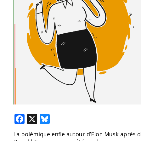
F
X
Bl
ac
u
La polémique enfle autour d’Elon Musk après deu
e
e