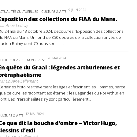
9 JUIN 2024
ACTUALITÉS CULTURELLES
CULTURE & ARTS
Exposition des collections du FIAA du Mans.
par
Anaë Leffray
Du 24 mai au 13 octobre 2024, découvrez l’Exposition des collections
du FIAA du Mans. Un fond de 350 oeuvres de la collection privée de
Lucien Ruimy dont 70 nous sont ici...
26 MAI 2024
CULTURE & ARTS
NON CLASSÉ
En quête du Graal : légendes arthuriennes et
préraphaélisme
par
Louane Lallemant
Certaines histoires traversent les âges et fascinent les Hommes, parce
que ce qu'elles racontent est éternel : les Légendes du Roi Arthur en
sont. Les Préraphaélites s'y sont particulièrement...
12 MAI 2024
CULTURE & ARTS
Ce que dit la bouche d’ombre – Victor Hugo,
dessins d’exil
par
Louane Lallemant