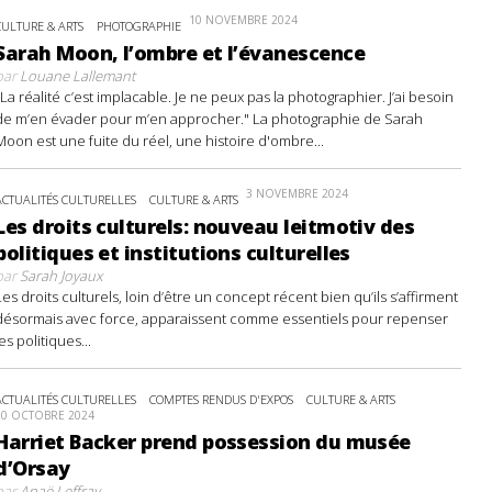
10 NOVEMBRE 2024
CULTURE & ARTS
PHOTOGRAPHIE
Sarah Moon, l’ombre et l’évanescence
par
Louane Lallemant
"La réalité c’est implacable. Je ne peux pas la photographier. J’ai besoin
de m’en évader pour m’en approcher." La photographie de Sarah
Moon est une fuite du réel, une histoire d'ombre...
3 NOVEMBRE 2024
ACTUALITÉS CULTURELLES
CULTURE & ARTS
Les droits culturels: nouveau leitmotiv des
politiques et institutions culturelles
par
Sarah Joyaux
Les droits culturels, loin d’être un concept récent bien qu’ils s’affirment
désormais avec force, apparaissent comme essentiels pour repenser
les politiques...
ACTUALITÉS CULTURELLES
COMPTES RENDUS D'EXPOS
CULTURE & ARTS
20 OCTOBRE 2024
Harriet Backer prend possession du musée
d’Orsay
par
Anaë Leffray