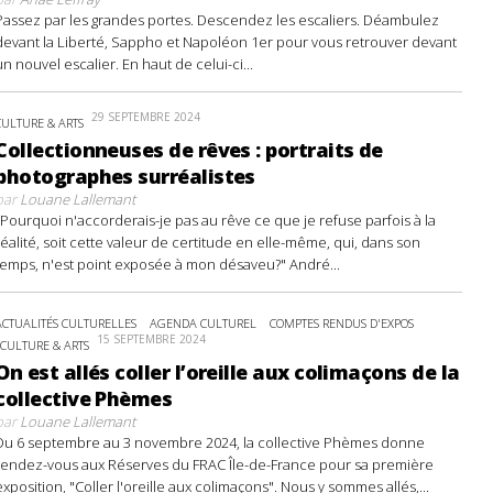
Passez par les grandes portes. Descendez les escaliers. Déambulez
devant la Liberté, Sappho et Napoléon 1er pour vous retrouver devant
un nouvel escalier. En haut de celui-ci...
29 SEPTEMBRE 2024
CULTURE & ARTS
Collectionneuses de rêves : portraits de
photographes surréalistes
par
Louane Lallemant
"Pourquoi n'accorderais-je pas au rêve ce que je refuse parfois à la
réalité, soit cette valeur de certitude en elle-même, qui, dans son
temps, n'est point exposée à mon désaveu?" André...
ACTUALITÉS CULTURELLES
AGENDA CULTUREL
COMPTES RENDUS D'EXPOS
15 SEPTEMBRE 2024
CULTURE & ARTS
On est allés coller l’oreille aux colimaçons de la
collective Phèmes
par
Louane Lallemant
Du 6 septembre au 3 novembre 2024, la collective Phèmes donne
rendez-vous aux Réserves du FRAC Île-de-France pour sa première
exposition, "Coller l'oreille aux colimaçons". Nous y sommes allés,...