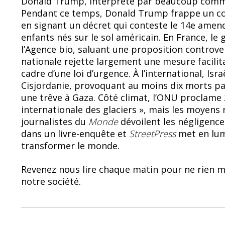
Donald Trump, interprété par beaucoup comme
b
sk
Pendant ce temps, Donald Trump frappe un cou
o
y
en signant un décret qui conteste le 14e amen
enfants nés sur le sol américain. En France, l
o
l’Agence bio, saluant une proposition controve
k
nationale rejette largement une mesure facilit
cadre d’une loi d’urgence. À l’international, Isra
Cisjordanie, provoquant au moins dix morts pa
une trêve à Gaza. Côté climat, l’ONU proclame
internationale des glaciers », mais les moyens r
journalistes du
Monde
dévoilent les négligence
dans un livre-enquête et
StreetPress
met en lumi
transformer le monde.
Revenez nous lire chaque matin pour ne rien
notre société.