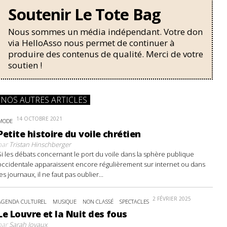
Soutenir Le Tote Bag
Nous sommes un média indépendant. Votre don
via HelloAsso nous permet de continuer à
produire des contenus de qualité. Merci de votre
soutien !
NOS AUTRES ARTICLES
14 OCTOBRE 2021
MODE
Petite histoire du voile chrétien
par
Tristan Hinschberger
Si les débats concernant le port du voile dans la sphère publique
occidentale apparaissent encore régulièrement sur internet ou dans
les journaux, il ne faut pas oublier...
2 FÉVRIER 2025
AGENDA CULTUREL
MUSIQUE
NON CLASSÉ
SPECTACLES
Le Louvre et la Nuit des fous
par
Sarah Joyaux