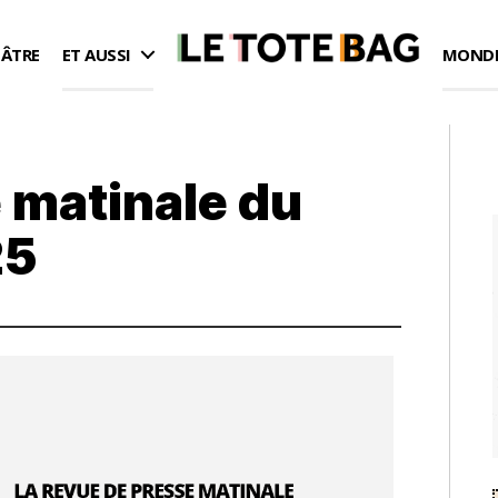
ÉÂTRE
ET AUSSI
MONDE
 matinale du
25