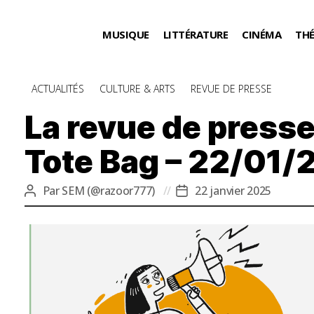
MUSIQUE
LITTÉRATURE
CINÉMA
TH
Catégories
ACTUALITÉS
CULTURE & ARTS
REVUE DE PRESSE
La revue de presse
Tote Bag – 22/01/
Par
SEM (@razoor777)
22 janvier 2025
Auteur
Date
de
de
l’article
l’article