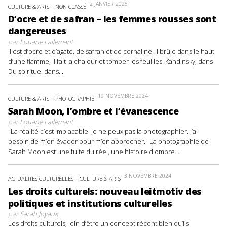
2 JANVIER 2025
CULTURE & ARTS
NON CLASSÉ
D’ocre et de safran – les femmes rousses sont
dangereuses
par
Louane Lallemant
Il est d’ocre et d’agate, de safran et de cornaline. Il brûle dans le haut
d’une flamme, il fait la chaleur et tomber les feuilles. Kandinsky, dans
Du spirituel dans...
10 NOVEMBRE 2024
CULTURE & ARTS
PHOTOGRAPHIE
Sarah Moon, l’ombre et l’évanescence
par
Louane Lallemant
"La réalité c’est implacable. Je ne peux pas la photographier. J’ai
besoin de m’en évader pour m’en approcher." La photographie de
Sarah Moon est une fuite du réel, une histoire d'ombre...
3 NOVEMBRE 2024
ACTUALITÉS CULTURELLES
CULTURE & ARTS
Les droits culturels: nouveau leitmotiv des
politiques et institutions culturelles
par
Sarah Joyaux
Les droits culturels, loin d’être un concept récent bien qu’ils