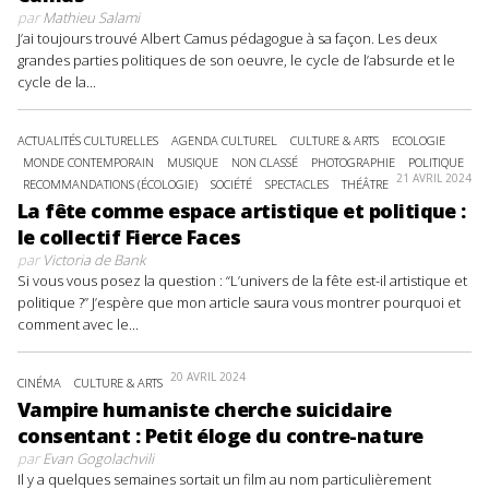
par
Mathieu Salami
J’ai toujours trouvé Albert Camus pédagogue à sa façon. Les deux
grandes parties politiques de son oeuvre, le cycle de l’absurde et le
cycle de la...
ACTUALITÉS CULTURELLES
AGENDA CULTUREL
CULTURE & ARTS
ECOLOGIE
MONDE CONTEMPORAIN
MUSIQUE
NON CLASSÉ
PHOTOGRAPHIE
POLITIQUE
21 AVRIL 2024
RECOMMANDATIONS (ÉCOLOGIE)
SOCIÉTÉ
SPECTACLES
THÉÂTRE
La fête comme espace artistique et politique :
le collectif Fierce Faces
par
Victoria de Bank
Si vous vous posez la question : “L’univers de la fête est-il artistique et
politique ?” J’espère que mon article saura vous montrer pourquoi et
comment avec le...
20 AVRIL 2024
CINÉMA
CULTURE & ARTS
Vampire humaniste cherche suicidaire
consentant : Petit éloge du contre-nature
par
Evan Gogolachvili
Il y a quelques semaines sortait un film au nom particulièrement