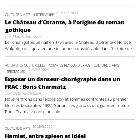
20 MARS 2024
CULTURE & ARTS
LITTÉRATURE
Le Château d’Otrante, à l’origine du roman
gothique
par
Mathis Blomme
Le roman gothique naît en 1764 avec le Château d’Otrante d’Horace
Walpole, récit qui a eu une influence considérable dans l’histoire de...
ACTUALITÉS CULTURELLES
COMPTES RENDUS D'EXPOS
CULTURE & ARTS
17 MARS 2024
SPECTACLES
Exposer un danseur-chorégraphe dans un
FRAC : Boris Charmatz
par
Victoria de Bank
Nous rentrons dans l’exposition et sommes confrontés au premier
film (Les Disparates, 1999). Sur un très grand écran, grandeur nature
Boris Charmatz danse un solo...
10 MARS 2024
CULTURE & ARTS
Hamlet, entre spleen et idéal