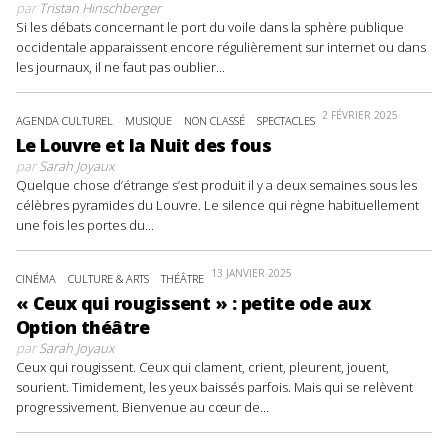
par
Tristan Hinschberger
Si les débats concernant le port du voile dans la sphère publique
occidentale apparaissent encore régulièrement sur internet ou dans
les journaux, il ne faut pas oublier...
2 FÉVRIER 2025
AGENDA CULTUREL
MUSIQUE
NON CLASSÉ
SPECTACLES
Le Louvre et la Nuit des fous
par
Sarah Joyaux
Quelque chose d’étrange s’est produit il y a deux semaines sous les
célèbres pyramides du Louvre. Le silence qui règne habituellement
une fois les portes du...
13 JANVIER 2025
CINÉMA
CULTURE & ARTS
THÉÂTRE
« Ceux qui rougissent » : petite ode aux
Option théâtre
par
Sarah Joyaux
Ceux qui rougissent. Ceux qui clament, crient, pleurent, jouent,
sourient. Timidement, les yeux baissés parfois. Mais qui se relèvent
progressivement. Bienvenue au cœur de...