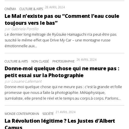
28 AVRIL 2024
CINÉMA
CULTURE & ARTS
Le Mal n’existe pas ou “Comment l’eau coule
toujours vers le bas”
par
Gabriela Portillo
Le dernier long métrage de Ryûsuke Hamaguchi n’a peut-être pas
suscité le même effet que Drive My Car – une montagne russe
émotionnelle aux...
26 AVRIL 2024
CULTURE & ARTS
NON CLASSÉ
PHOTOGRAPHIE
Donne-moi quelque chose qui ne meure pas :
petit essai sur la Photographie
par
Louane Lallemant
Donne-moi quelque chose qui ne meure pas : c'est la grande et folle
promesse que nous a faite la photographie. Métaphysique,
surréaliste, elle prend le réel et le temps au corps à corps. Parlons...
21 AVRIL 2024
MONDE CONTEMPORAIN
SOCIÉTÉ
La Révolution légitime ? Les Justes d’Albert
Camus