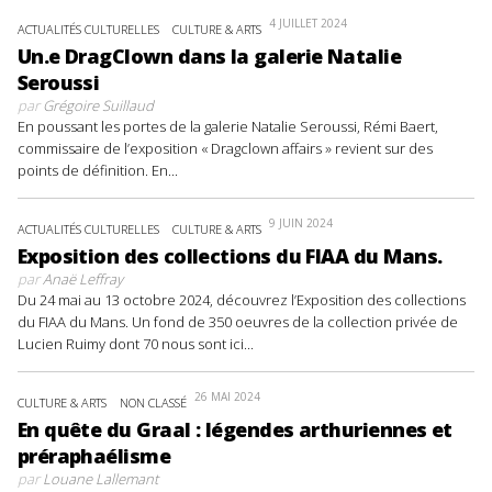
4 JUILLET 2024
ACTUALITÉS CULTURELLES
CULTURE & ARTS
Un.e DragClown dans la galerie Natalie
Seroussi
par
Grégoire Suillaud
En poussant les portes de la galerie Natalie Seroussi, Rémi Baert,
commissaire de l’exposition « Dragclown affairs » revient sur des
points de définition. En...
9 JUIN 2024
ACTUALITÉS CULTURELLES
CULTURE & ARTS
Exposition des collections du FIAA du Mans.
par
Anaë Leffray
Du 24 mai au 13 octobre 2024, découvrez l’Exposition des collections
du FIAA du Mans. Un fond de 350 oeuvres de la collection privée de
Lucien Ruimy dont 70 nous sont ici...
26 MAI 2024
CULTURE & ARTS
NON CLASSÉ
En quête du Graal : légendes arthuriennes et
préraphaélisme
par
Louane Lallemant