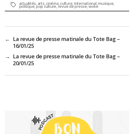
actualités
,
arts
,
cinéma
,
culture
,
International
,
musique
,
Étiquettes
politique
,
pop culture
,
revue de presse
,
woke
←
La revue de presse matinale du Tote Bag –
16/01/25
→
La revue de presse matinale du Tote Bag –
20/01/25