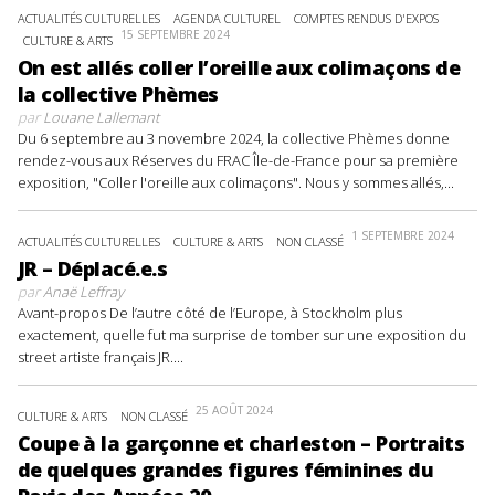
ACTUALITÉS CULTURELLES
AGENDA CULTUREL
COMPTES RENDUS D'EXPOS
15 SEPTEMBRE 2024
CULTURE & ARTS
On est allés coller l’oreille aux colimaçons de
la collective Phèmes
par
Louane Lallemant
Du 6 septembre au 3 novembre 2024, la collective Phèmes donne
rendez-vous aux Réserves du FRAC Île-de-France pour sa première
exposition, "Coller l'oreille aux colimaçons". Nous y sommes allés,...
1 SEPTEMBRE 2024
ACTUALITÉS CULTURELLES
CULTURE & ARTS
NON CLASSÉ
JR – Déplacé.e.s
par
Anaë Leffray
Avant-propos De l’autre côté de l’Europe, à Stockholm plus
exactement, quelle fut ma surprise de tomber sur une exposition du
street artiste français JR....
25 AOÛT 2024
CULTURE & ARTS
NON CLASSÉ
Coupe à la garçonne et charleston – Portraits
de quelques grandes figures féminines du