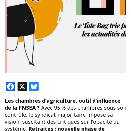
F
X
Bl
ac
u
Les chambres d’agriculture, outil d’influence
e
e
de la FNSEA ?
Avec 95 % des chambres sous son
b
sk
contrôle, le syndicat majoritaire impose sa
o
y
vision, suscitant des critiques sur l’opacité du
système.
Retraites : nouvelle phase de