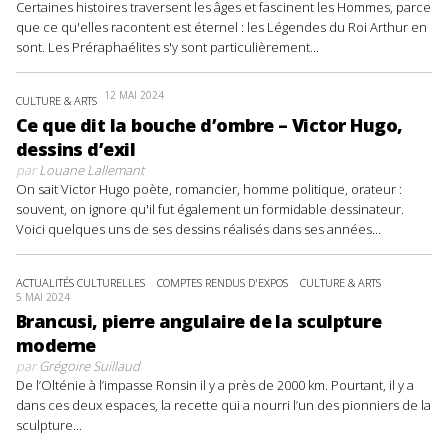
Certaines histoires traversent les âges et fascinent les Hommes, parce
que ce qu'elles racontent est éternel : les Légendes du Roi Arthur en
sont. Les Préraphaélites s'y sont particulièrement...
12 MAI 2024
CULTURE & ARTS
Ce que dit la bouche d’ombre – Victor Hugo,
dessins d’exil
par
Louane Lallemant
On sait Victor Hugo poète, romancier, homme politique, orateur :
souvent, on ignore qu'il fut également un formidable dessinateur.
Voici quelques uns de ses dessins réalisés dans ses années...
ACTUALITÉS CULTURELLES
COMPTES RENDUS D'EXPOS
CULTURE & ARTS
5 MAI 2024
Brancusi, pierre angulaire de la sculpture
moderne
par
Grégoire Suillaud
De l’Olténie à l’impasse Ronsin il y a près de 2000 km. Pourtant, il y a
dans ces deux espaces, la recette qui a nourri l’un des pionniers de la
sculpture...