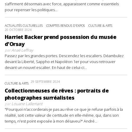
s’affirment désormais avec force, apparaissent comme essentiels
pour repenser les politiques...
ACTUALITÉS CULTURELLES
COMPTES RENDUS D'EXPOS
CULTURE & ARTS
20 OCTOBRE 2024
Harriet Backer prend possession du musée
d’Orsay
par
Anaë Leffray
Passez par les grandes portes. Descendez les escaliers. Déambulez
devant la Liberté, Sappho et Napoléon 1er pour vous retrouver
devant un nouvel escalier. En haut de celui-ci...
29 SEPTEMBRE 2024
CULTURE & ARTS
Collectionneuses de rêves : portraits de
photographes surréalistes
par
Louane Lallemant
"Pourquoi n'accorderais-je pas au rêve ce que je refuse parfois à la
réalité, soit cette valeur de certitude en elle-même, qui, dans son
temps, n'est point exposée à mon désaveu?" André...