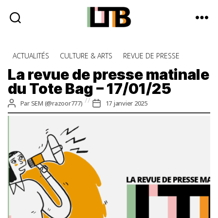
Le
Tote
Catégories
ACTUALITÉS
CULTURE & ARTS
REVUE DE PRESSE
Bag
-
La revue de presse matinale
Média
du Tote Bag – 17/01/25
d'information
quotidienne
Auteur
Date
Par
SEM (@razoor777)
17 janvier 2025
de
de
l’article
l’article