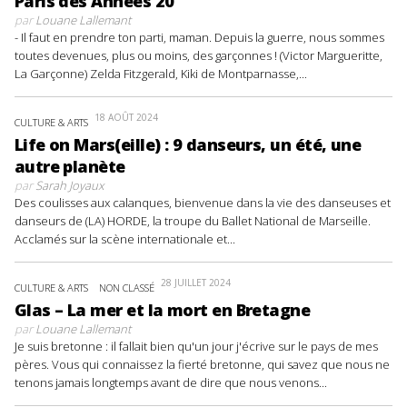
Paris des Années 20
par
Louane Lallemant
- Il faut en prendre ton parti, maman. Depuis la guerre, nous sommes
toutes devenues, plus ou moins, des garçonnes ! (Victor Margueritte,
La Garçonne) Zelda Fitzgerald, Kiki de Montparnasse,...
18 AOÛT 2024
CULTURE & ARTS
Life on Mars(eille) : 9 danseurs, un été, une
autre planète
par
Sarah Joyaux
Des coulisses aux calanques, bienvenue dans la vie des danseuses et
danseurs de (LA) HORDE, la troupe du Ballet National de Marseille.
Acclamés sur la scène internationale et...
28 JUILLET 2024
CULTURE & ARTS
NON CLASSÉ
Glas – La mer et la mort en Bretagne
par
Louane Lallemant
Je suis bretonne : il fallait bien qu'un jour j'écrive sur le pays de mes
pères. Vous qui connaissez la fierté bretonne, qui savez que nous ne
tenons jamais longtemps avant de dire que nous venons...