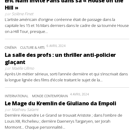
Eric Nam invite Paris dans sa « House on the
Hill »
par
Solène Finet
L’artiste américain d’origine coréenne était de passage dans la
capitale les 15 et 16 Mars derniers dans le cadre de sa tournée House
on a Hill Tour, presque...
6 AVRIL 2024
CINÉMA
CULTURE & ARTS
La salle des profs : un thriller anti-policier
glaçant
par
Maëlle Ullmo
Après Un métier sérieux, sorti l’année dernière et qui s’inscrivait dans
la longue lignée des films d’école traitant le sujet de la...
4 AVRIL 2024
INTERNATIONAL
MONDE CONTEMPORAIN
Le Mage du Kremlin de Giuliano da Empoli
par
Mathieu Salami
Derrière Alexandre Le Grand se trouvait Aristote ; dans l’ombre de
Louis XIII, Richelieu ; derrière Daenerys Targaryen, ser Jorah
Mormont… Chaque personnalité...