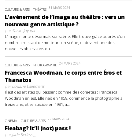
31 MARS 2024
CULTURE & ARTS
THÉÂTRE
L’avènement de l’image au théâtre : vers un
nouveau genre artistique ?
par
Sarah Joyaux
L’image monte désormais sur scène. Elle trouve grâce auprès d’un
nombre croissant de metteurs en scène, et devient une des
nouvelles obsessions du...
24 MARS 2024
CULTURE & ARTS
PHOTOGRAPHIE
Francesca Woodman, le corps entre Éros et
Thanatos
par
Louane Lallemant
Il est des artistes qui passent comme des comètes ; Francesca
Woodman en est. Elle naît en 1958, commence la photographie à
treize ans, et se suicide en 1981, à...
22 MARS 2024
CINÉMA
CULTURE & ARTS
Fleabag? It’ll (not) pass !
par
Jade Serieys
...