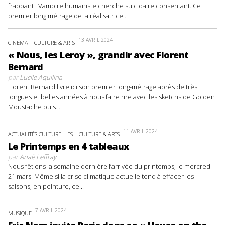
frappant : Vampire humaniste cherche suicidaire consentant. Ce
premier long métrage de la réalisatrice...
13 AVRIL 2024
CINÉMA
CULTURE & ARTS
« Nous, les Leroy », grandir avec Florent
Bernard
par
Lucile Aquilina
Florent Bernard livre ici son premier long-métrage après de très
longues et belles années à nous faire rire avec les sketchs de Golden
Moustache puis...
11 AVRIL 2024
ACTUALITÉS CULTURELLES
CULTURE & ARTS
Le Printemps en 4 tableaux
par
Anaë Leffray
Nous fêtions la semaine dernière l’arrivée du printemps, le mercredi
21 mars. Même si la crise climatique actuelle tend à effacer les
saisons, en peinture, ce...
7 AVRIL 2024
MUSIQUE