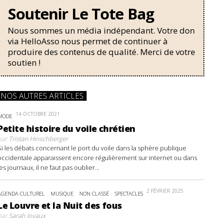
Soutenir Le Tote Bag
Nous sommes un média indépendant. Votre don
via HelloAsso nous permet de continuer à
produire des contenus de qualité. Merci de votre
soutien !
NOS AUTRES ARTICLES
14 OCTOBRE 2021
MODE
Petite histoire du voile chrétien
par
Tristan Hinschberger
Si les débats concernant le port du voile dans la sphère publique
occidentale apparaissent encore régulièrement sur internet ou dans
les journaux, il ne faut pas oublier...
2 FÉVRIER 2025
AGENDA CULTUREL
MUSIQUE
NON CLASSÉ
SPECTACLES
Le Louvre et la Nuit des fous
par
Sarah Joyaux