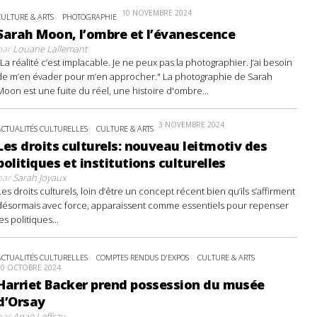
10 NOVEMBRE 2024
CULTURE & ARTS
PHOTOGRAPHIE
Sarah Moon, l’ombre et l’évanescence
par
Louane Lallemant
"La réalité c’est implacable. Je ne peux pas la photographier. J’ai besoin
de m’en évader pour m’en approcher." La photographie de Sarah
Moon est une fuite du réel, une histoire d'ombre...
3 NOVEMBRE 2024
ACTUALITÉS CULTURELLES
CULTURE & ARTS
Les droits culturels: nouveau leitmotiv des
politiques et institutions culturelles
par
Sarah Joyaux
Les droits culturels, loin d’être un concept récent bien qu’ils s’affirment
désormais avec force, apparaissent comme essentiels pour repenser
les politiques...
ACTUALITÉS CULTURELLES
COMPTES RENDUS D'EXPOS
CULTURE & ARTS
20 OCTOBRE 2024
Harriet Backer prend possession du musée
d’Orsay
par
Anaë Leffray