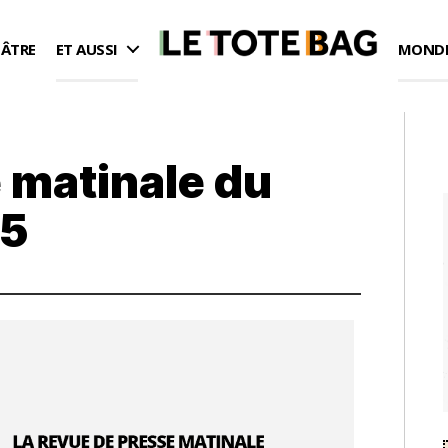
ÉÂTRE
ET AUSSI
MONDE
 matinale du
25