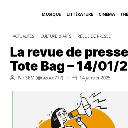
MUSIQUE
LITTÉRATURE
CINÉMA
TH
Catégories
ACTUALITÉS
CULTURE & ARTS
REVUE DE PRESSE
La revue de presse
Tote Bag – 14/01/
Par
SEM (@razoor777)
14 janvier 2025
Auteur
Date
de
de
l’article
l’article