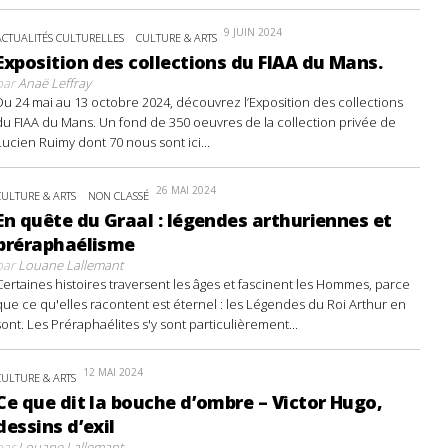
9 JUIN 2024
ACTUALITÉS CULTURELLES
CULTURE & ARTS
Exposition des collections du FIAA du Mans.
par
Anaë Leffray
Du 24 mai au 13 octobre 2024, découvrez l’Exposition des collections
du FIAA du Mans. Un fond de 350 oeuvres de la collection privée de
Lucien Ruimy dont 70 nous sont ici...
26 MAI 2024
CULTURE & ARTS
NON CLASSÉ
En quête du Graal : légendes arthuriennes et
préraphaélisme
par
Louane Lallemant
Certaines histoires traversent les âges et fascinent les Hommes, parce
que ce qu'elles racontent est éternel : les Légendes du Roi Arthur en
sont. Les Préraphaélites s'y sont particulièrement...
12 MAI 2024
CULTURE & ARTS
Ce que dit la bouche d’ombre – Victor Hugo,
dessins d’exil
par
Louane Lallemant