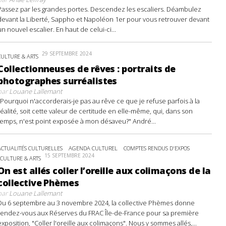
Passez par les grandes portes. Descendez les escaliers. Déambulez
devant la Liberté, Sappho et Napoléon 1er pour vous retrouver devant
un nouvel escalier. En haut de celui-ci...
29 SEPTEMBRE 2024
CULTURE & ARTS
Collectionneuses de rêves : portraits de
photographes surréalistes
par
Louane Lallemant
"Pourquoi n'accorderais-je pas au rêve ce que je refuse parfois à la
réalité, soit cette valeur de certitude en elle-même, qui, dans son
temps, n'est point exposée à mon désaveu?" André...
ACTUALITÉS CULTURELLES
AGENDA CULTUREL
COMPTES RENDUS D'EXPOS
15 SEPTEMBRE 2024
CULTURE & ARTS
On est allés coller l’oreille aux colimaçons de la
collective Phèmes
par
Louane Lallemant
Du 6 septembre au 3 novembre 2024, la collective Phèmes donne
rendez-vous aux Réserves du FRAC Île-de-France pour sa première
exposition, "Coller l'oreille aux colimaçons". Nous y sommes allés,...