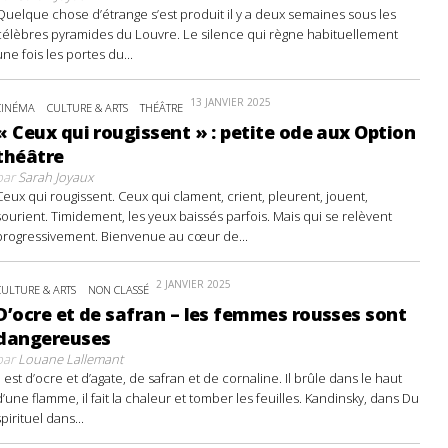
Quelque chose d’étrange s’est produit il y a deux semaines sous les
célèbres pyramides du Louvre. Le silence qui règne habituellement
une fois les portes du...
13 JANVIER 2025
CINÉMA
CULTURE & ARTS
THÉÂTRE
« Ceux qui rougissent » : petite ode aux Option
théâtre
par
Sarah Joyaux
Ceux qui rougissent. Ceux qui clament, crient, pleurent, jouent,
sourient. Timidement, les yeux baissés parfois. Mais qui se relèvent
progressivement. Bienvenue au cœur de...
2 JANVIER 2025
CULTURE & ARTS
NON CLASSÉ
D’ocre et de safran – les femmes rousses sont
dangereuses
par
Louane Lallemant
Il est d’ocre et d’agate, de safran et de cornaline. Il brûle dans le haut
d’une flamme, il fait la chaleur et tomber les feuilles. Kandinsky, dans Du
spirituel dans...