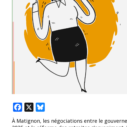
F
X
Bl
ac
u
À Matignon, les négociations entre le gouvernem
e
e