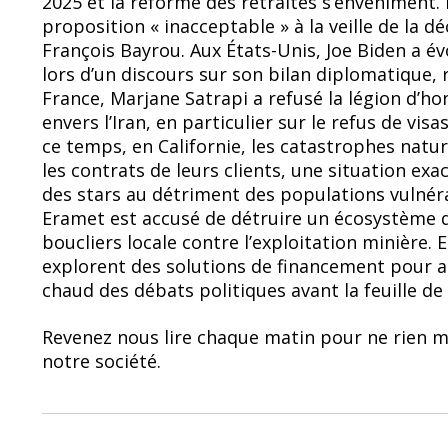
2025 et la réforme des retraites s’enveniment.
b
sk
proposition « inacceptable » à la veille de la d
o
y
François Bayrou. Aux États-Unis, Joe Biden a é
lors d’un discours sur son bilan diplomatique, 
o
France, Marjane Satrapi a refusé la légion d’ho
k
envers l’Iran, en particulier sur le refus de vi
ce temps, en Californie, les catastrophes natu
les contrats de leurs clients, une situation exa
des stars au détriment des populations vulnéra
Eramet est accusé de détruire un écosystème d
boucliers locale contre l’exploitation minière. E
explorent des solutions de financement pour a
chaud des débats politiques avant la feuille de
Revenez nous lire chaque matin pour ne rien
notre société.