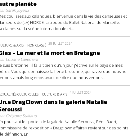
autre planète
par
Sarah Joyaux
Des coulisses aux calanques, bienvenue dans la vie des danseuses et
danseurs de (LA) HORDE, la troupe du Ballet National de Marseille.
Acclamés sur la scène internationale et...
28 JUILLET 2024
CULTURE & ARTS
NON CLASSÉ
Glas – La mer et la mort en Bretagne
par
Louane Lallemant
Je suis bretonne : il fallait bien qu'un jour j'écrive sur le pays de mes
pères. Vous qui connaissez la fierté bretonne, qui savez que nous ne
tenons jamais longtemps avant de dire que nous venons...
4 JUILLET 2024
ACTUALITÉS CULTURELLES
CULTURE & ARTS
Un.e DragClown dans la galerie Natalie
Seroussi
par
Grégoire Suillaud
En poussant les portes de la galerie Natalie Seroussi, Rémi Baert,
commissaire de l’exposition « Dragclown affairs » revient sur des points
de définition. En...