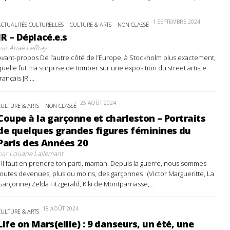
1 SEPTEMBRE 2024
ACTUALITÉS CULTURELLES
CULTURE & ARTS
NON CLASSÉ
JR – Déplacé.e.s
par
Anaë Leffray
Avant-propos De l’autre côté de l’Europe, à Stockholm plus exactement,
quelle fut ma surprise de tomber sur une exposition du street artiste
français JR....
25 AOÛT 2024
CULTURE & ARTS
NON CLASSÉ
Coupe à la garçonne et charleston – Portraits
de quelques grandes figures féminines du
Paris des Années 20
par
Louane Lallemant
- Il faut en prendre ton parti, maman. Depuis la guerre, nous sommes
toutes devenues, plus ou moins, des garçonnes ! (Victor Margueritte, La
Garçonne) Zelda Fitzgerald, Kiki de Montparnasse,...
18 AOÛT 2024
CULTURE & ARTS
Life on Mars(eille) : 9 danseurs, un été, une