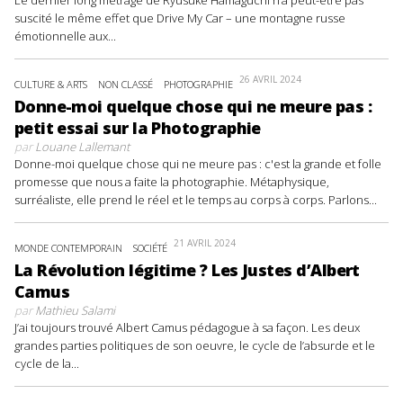
Le dernier long métrage de Ryûsuke Hamaguchi n’a peut-être pas
suscité le même effet que Drive My Car – une montagne russe
émotionnelle aux...
26 AVRIL 2024
CULTURE & ARTS
NON CLASSÉ
PHOTOGRAPHIE
Donne-moi quelque chose qui ne meure pas :
petit essai sur la Photographie
par
Louane Lallemant
Donne-moi quelque chose qui ne meure pas : c'est la grande et folle
promesse que nous a faite la photographie. Métaphysique,
surréaliste, elle prend le réel et le temps au corps à corps. Parlons...
21 AVRIL 2024
MONDE CONTEMPORAIN
SOCIÉTÉ
La Révolution légitime ? Les Justes d’Albert
Camus
par
Mathieu Salami
J’ai toujours trouvé Albert Camus pédagogue à sa façon. Les deux
grandes parties politiques de son oeuvre, le cycle de l’absurde et le
cycle de la...