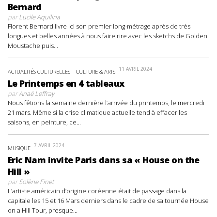
Bernard
par
Lucile Aquilina
Florent Bernard livre ici son premier long-métrage après de très
longues et belles années à nous faire rire avec les sketchs de Golden
Moustache puis...
11 AVRIL 2024
ACTUALITÉS CULTURELLES
CULTURE & ARTS
Le Printemps en 4 tableaux
par
Anaë Leffray
Nous fêtions la semaine dernière l’arrivée du printemps, le mercredi
21 mars. Même si la crise climatique actuelle tend à effacer les
saisons, en peinture, ce...
7 AVRIL 2024
MUSIQUE
Eric Nam invite Paris dans sa « House on the
Hill »
par
Solène Finet
L’artiste américain d’origine coréenne était de passage dans la
capitale les 15 et 16 Mars derniers dans le cadre de sa tournée House
on a Hill Tour, presque...