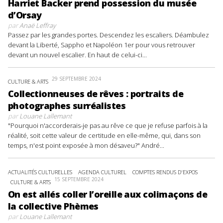
Harriet Backer prend possession du musée
d’Orsay
par
Anaë Leffray
Passez par les grandes portes. Descendez les escaliers. Déambulez
devant la Liberté, Sappho et Napoléon 1er pour vous retrouver
devant un nouvel escalier. En haut de celui-ci...
29 SEPTEMBRE 2024
CULTURE & ARTS
Collectionneuses de rêves : portraits de
photographes surréalistes
par
Louane Lallemant
"Pourquoi n'accorderais-je pas au rêve ce que je refuse parfois à la
réalité, soit cette valeur de certitude en elle-même, qui, dans son
temps, n'est point exposée à mon désaveu?" André...
ACTUALITÉS CULTURELLES
AGENDA CULTUREL
COMPTES RENDUS D'EXPOS
15 SEPTEMBRE 2024
CULTURE & ARTS
On est allés coller l’oreille aux colimaçons de
la collective Phèmes
par
Louane Lallemant