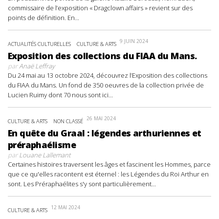
commissaire de l’exposition « Dragclown affairs » revient sur des
points de définition. En...
9 JUIN 2024
ACTUALITÉS CULTURELLES
CULTURE & ARTS
Exposition des collections du FIAA du Mans.
par
Anaë Leffray
Du 24 mai au 13 octobre 2024, découvrez l’Exposition des collections
du FIAA du Mans. Un fond de 350 oeuvres de la collection privée de
Lucien Ruimy dont 70 nous sont ici...
26 MAI 2024
CULTURE & ARTS
NON CLASSÉ
En quête du Graal : légendes arthuriennes et
préraphaélisme
par
Louane Lallemant
Certaines histoires traversent les âges et fascinent les Hommes, parce
que ce qu'elles racontent est éternel : les Légendes du Roi Arthur en
sont. Les Préraphaélites s'y sont particulièrement...
12 MAI 2024
CULTURE & ARTS