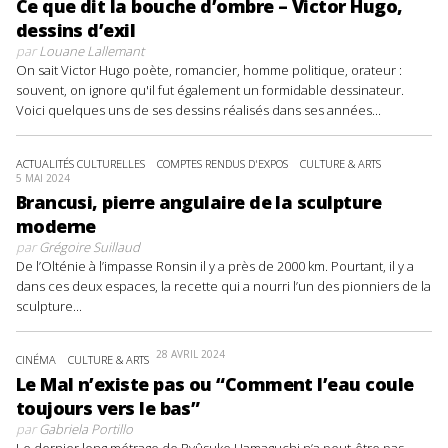
Ce que dit la bouche d’ombre – Victor Hugo,
dessins d’exil
par
Louane Lallemant
On sait Victor Hugo poète, romancier, homme politique, orateur :
souvent, on ignore qu'il fut également un formidable dessinateur.
Voici quelques uns de ses dessins réalisés dans ses années...
ACTUALITÉS CULTURELLES
COMPTES RENDUS D'EXPOS
CULTURE & ARTS
5 MAI 2024
Brancusi, pierre angulaire de la sculpture
moderne
par
Grégoire Suillaud
De l’Olténie à l’impasse Ronsin il y a près de 2000 km. Pourtant, il y a
dans ces deux espaces, la recette qui a nourri l’un des pionniers de la
sculpture...
28 AVRIL 2024
CINÉMA
CULTURE & ARTS
Le Mal n’existe pas ou “Comment l’eau coule
toujours vers le bas”
par
Gabriela Portillo