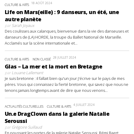
18 AOÛT 2024
CULTURE & ARTS
Life on Mars(eille) : 9 danseurs, un été, une
autre planète
par
Sarah Joyaux
Des coulisses aux calanques, bienvenue dans la vie des danseuses et
danseurs de (LA) HORDE, la troupe du Ballet National de Marseille.
Acclamés sur la scène internationale et...
28 JUILLET 2024
CULTURE & ARTS
NON CLASSÉ
Glas – La mer et la mort en Bretagne
par
Louane Lallemant
Je suis bretonne : il fallait bien qu'un jour j'écrive sur le pays de mes
pères. Vous qui connaissez la fierté bretonne, qui savez que nous ne
tenons jamais longtemps avant de dire que nous venons...
4 JUILLET 2024
ACTUALITÉS CULTURELLES
CULTURE & ARTS
Un.e DragClown dans la galerie Natalie
Seroussi
par
Grégoire Suillaud
En poussant les portes de la galerie Natalie Seroussi, Rémi Baert,