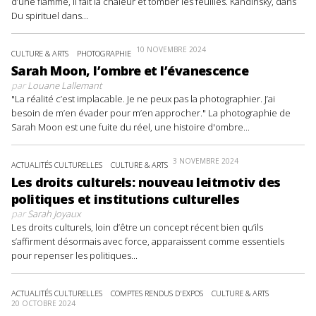
d’une flamme, il fait la chaleur et tomber les feuilles. Kandinsky, dans
Du spirituel dans...
10 NOVEMBRE 2024
CULTURE & ARTS
PHOTOGRAPHIE
Sarah Moon, l’ombre et l’évanescence
par
Louane Lallemant
"La réalité c’est implacable. Je ne peux pas la photographier. J’ai
besoin de m’en évader pour m’en approcher." La photographie de
Sarah Moon est une fuite du réel, une histoire d'ombre...
3 NOVEMBRE 2024
ACTUALITÉS CULTURELLES
CULTURE & ARTS
Les droits culturels: nouveau leitmotiv des
politiques et institutions culturelles
par
Sarah Joyaux
Les droits culturels, loin d’être un concept récent bien qu’ils
s’affirment désormais avec force, apparaissent comme essentiels
pour repenser les politiques...
ACTUALITÉS CULTURELLES
COMPTES RENDUS D'EXPOS
CULTURE & ARTS
20 OCTOBRE 2024