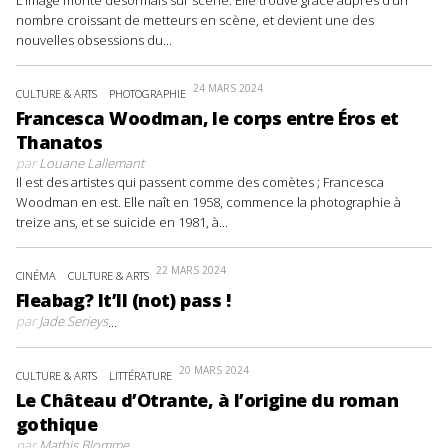
L’image monte désormais sur scène. Elle trouve grâce auprès d’un
nombre croissant de metteurs en scène, et devient une des
nouvelles obsessions du...
24 MARS 2024
CULTURE & ARTS
PHOTOGRAPHIE
Francesca Woodman, le corps entre Éros et
Thanatos
par
Louane Lallemant
Il est des artistes qui passent comme des comètes ; Francesca
Woodman en est. Elle naît en 1958, commence la photographie à
treize ans, et se suicide en 1981, à...
22 MARS 2024
CINÉMA
CULTURE & ARTS
Fleabag? It’ll (not) pass !
par
Jade Serieys
...
20 MARS 2024
CULTURE & ARTS
LITTÉRATURE
Le Château d’Otrante, à l’origine du roman
gothique
par
Mathis Blomme