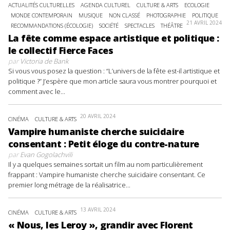
ACTUALITÉS CULTURELLES
AGENDA CULTUREL
CULTURE & ARTS
ECOLOGIE
MONDE CONTEMPORAIN
MUSIQUE
NON CLASSÉ
PHOTOGRAPHIE
POLITIQUE
21 AVRIL 2024
RECOMMANDATIONS (ÉCOLOGIE)
SOCIÉTÉ
SPECTACLES
THÉÂTRE
La fête comme espace artistique et politique :
le collectif Fierce Faces
par
Victoria de Bank
Si vous vous posez la question : “L’univers de la fête est-il artistique et
politique ?” J’espère que mon article saura vous montrer pourquoi et
comment avec le...
20 AVRIL 2024
CINÉMA
CULTURE & ARTS
Vampire humaniste cherche suicidaire
consentant : Petit éloge du contre-nature
par
Evan Gogolachvili
Il y a quelques semaines sortait un film au nom particulièrement
frappant : Vampire humaniste cherche suicidaire consentant. Ce
premier long métrage de la réalisatrice...
13 AVRIL 2024
CINÉMA
CULTURE & ARTS
« Nous, les Leroy », grandir avec Florent