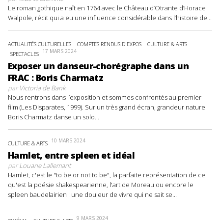
Le roman gothique naît en 1764 avec le Château d’Otrante d’Horace
Walpole, récit qui a eu une influence considérable dans l’histoire de...
ACTUALITÉS CULTURELLES
COMPTES RENDUS D'EXPOS
CULTURE & ARTS
17 MARS 2024
SPECTACLES
Exposer un danseur-chorégraphe dans un
FRAC : Boris Charmatz
par
Victoria de Bank
Nous rentrons dans l’exposition et sommes confrontés au premier
film (Les Disparates, 1999). Sur un très grand écran, grandeur nature
Boris Charmatz danse un solo...
10 MARS 2024
CULTURE & ARTS
Hamlet, entre spleen et idéal
par
Louane Lallemant
Hamlet, c'est le "to be or not to be", la parfaite représentation de ce
qu'est la poésie shakespearienne, l'art de Moreau ou encore le
spleen baudelairien : une douleur de vivre qui ne sait se...
9 MARS 2024