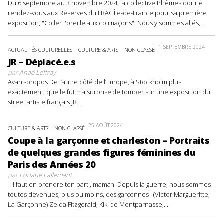
Du 6 septembre au 3 novembre 2024, la collective Phèmes donne
rendez-vous aux Réserves du FRAC Île-de-France pour sa première
exposition, "Coller l'oreille aux colimaçons". Nous y sommes allés,...
1 SEPTEMBRE 2024
ACTUALITÉS CULTURELLES
CULTURE & ARTS
NON CLASSÉ
JR – Déplacé.e.s
par
Anaë Leffray
Avant-propos De l’autre côté de l’Europe, à Stockholm plus
exactement, quelle fut ma surprise de tomber sur une exposition du
street artiste français JR....
25 AOÛT 2024
CULTURE & ARTS
NON CLASSÉ
Coupe à la garçonne et charleston – Portraits
de quelques grandes figures féminines du
Paris des Années 20
par
Louane Lallemant
- Il faut en prendre ton parti, maman. Depuis la guerre, nous sommes
toutes devenues, plus ou moins, des garçonnes ! (Victor Margueritte,
La Garçonne) Zelda Fitzgerald, Kiki de Montparnasse,...