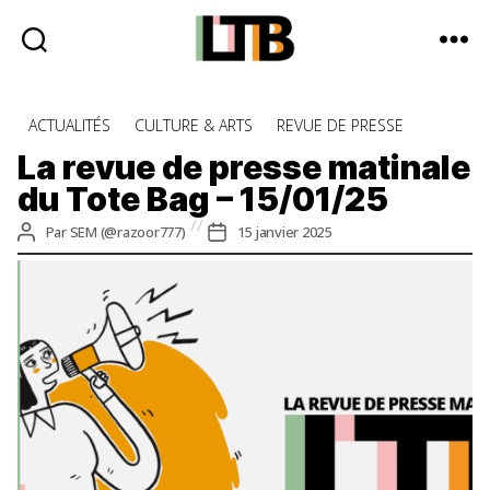
Le
Tote
Catégories
ACTUALITÉS
CULTURE & ARTS
REVUE DE PRESSE
Bag
-
La revue de presse matinale
Média
du Tote Bag – 15/01/25
d'information
quotidienne
Auteur
Date
Par
SEM (@razoor777)
15 janvier 2025
de
de
l’article
l’article