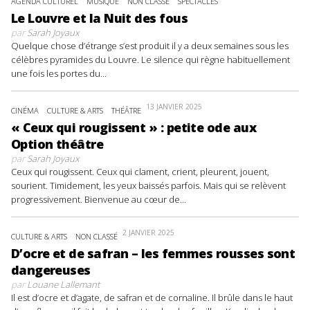
AGENDA CULTUREL
MUSIQUE
NON CLASSÉ
SPECTACLES
Le Louvre et la Nuit des fous
par
Sarah Joyaux
Quelque chose d’étrange s’est produit il y a deux semaines sous les
célèbres pyramides du Louvre. Le silence qui règne habituellement
une fois les portes du...
13 JANVIER 2025
CINÉMA
CULTURE & ARTS
THÉÂTRE
« Ceux qui rougissent » : petite ode aux
Option théâtre
par
Sarah Joyaux
Ceux qui rougissent. Ceux qui clament, crient, pleurent, jouent,
sourient. Timidement, les yeux baissés parfois. Mais qui se relèvent
progressivement. Bienvenue au cœur de...
2 JANVIER 2025
CULTURE & ARTS
NON CLASSÉ
D’ocre et de safran – les femmes rousses sont
dangereuses
par
Louane Lallemant
Il est d’ocre et d’agate, de safran et de cornaline. Il brûle dans le haut