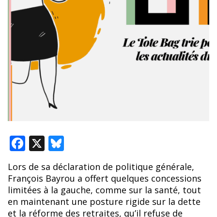
F
X
Bl
ac
u
Lors de sa déclaration de politique générale,
e
e
François Bayrou a offert quelques concessions
b
sk
limitées à la gauche, comme sur la santé, tout
o
y
en maintenant une posture rigide sur la dette
et la réforme des retraites, qu’il refuse de