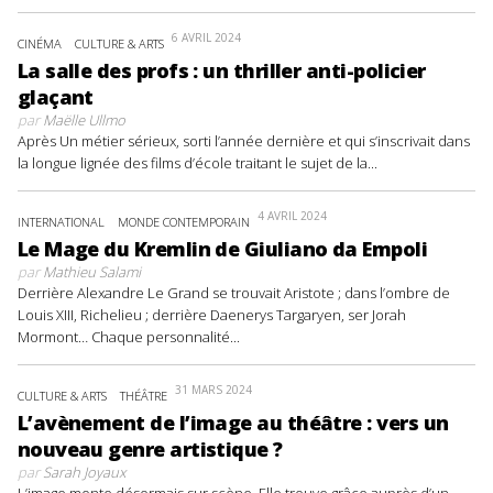
6 AVRIL 2024
CINÉMA
CULTURE & ARTS
La salle des profs : un thriller anti-policier
glaçant
par
Maëlle Ullmo
Après Un métier sérieux, sorti l’année dernière et qui s’inscrivait dans
la longue lignée des films d’école traitant le sujet de la...
4 AVRIL 2024
INTERNATIONAL
MONDE CONTEMPORAIN
Le Mage du Kremlin de Giuliano da Empoli
par
Mathieu Salami
Derrière Alexandre Le Grand se trouvait Aristote ; dans l’ombre de
Louis XIII, Richelieu ; derrière Daenerys Targaryen, ser Jorah
Mormont… Chaque personnalité...
31 MARS 2024
CULTURE & ARTS
THÉÂTRE
L’avènement de l’image au théâtre : vers un
nouveau genre artistique ?
par
Sarah Joyaux