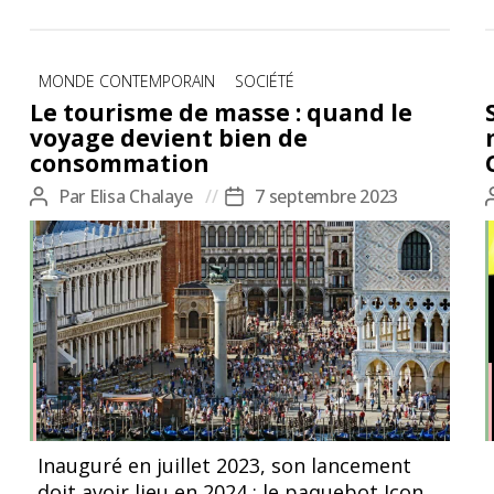
Catégories
MONDE CONTEMPORAIN
SOCIÉTÉ
Le tourisme de masse : quand le
voyage devient bien de
consommation
Par
Elisa Chalaye
7 septembre 2023
Auteur
Date
de
de
l’article
l’article
Inauguré en juillet 2023, son lancement
doit avoir lieu en 2024 : le paquebot Icon