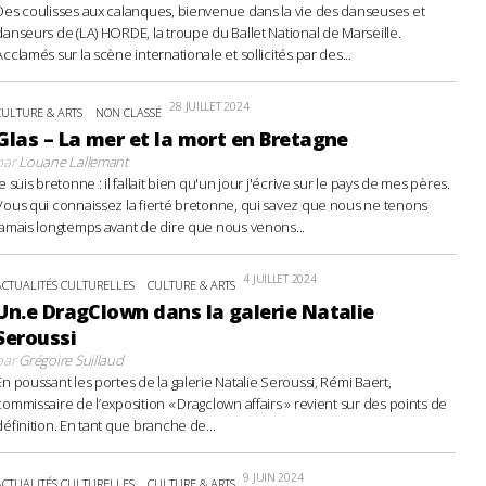
Des coulisses aux calanques, bienvenue dans la vie des danseuses et
danseurs de (LA) HORDE, la troupe du Ballet National de Marseille.
Acclamés sur la scène internationale et sollicités par des...
28 JUILLET 2024
CULTURE & ARTS
NON CLASSÉ
Glas – La mer et la mort en Bretagne
par
Louane Lallemant
Je suis bretonne : il fallait bien qu'un jour j'écrive sur le pays de mes pères.
Vous qui connaissez la fierté bretonne, qui savez que nous ne tenons
jamais longtemps avant de dire que nous venons...
4 JUILLET 2024
ACTUALITÉS CULTURELLES
CULTURE & ARTS
Un.e DragClown dans la galerie Natalie
Seroussi
par
Grégoire Suillaud
En poussant les portes de la galerie Natalie Seroussi, Rémi Baert,
commissaire de l’exposition « Dragclown affairs » revient sur des points de
définition. En tant que branche de...
9 JUIN 2024
ACTUALITÉS CULTURELLES
CULTURE & ARTS