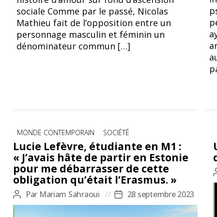
p
sociale Comme par le passé, Nicolas
p
Mathieu fait de l’opposition entre un
a
personnage masculin et féminin un
a
dénominateur commun […]
a
p
Catégories
MONDE CONTEMPORAIN
SOCIÉTÉ
Lucie Lefèvre, étudiante en M1 :
« J’avais hâte de partir en Estonie
pour me débarrasser de cette
obligation qu’était l’Erasmus. »
Par
Mariam Sahraoui
28 septembre 2023
Auteur
Date
de
de