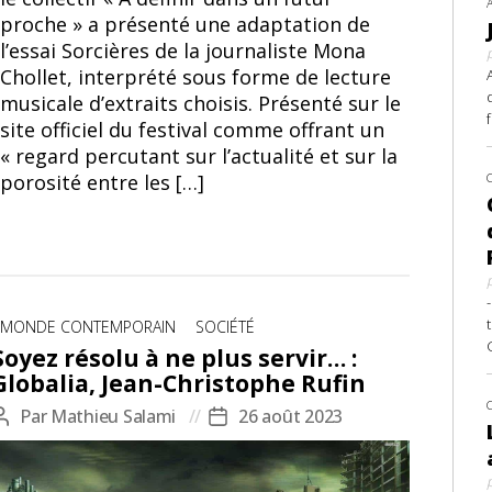
proche » a présenté une adaptation de
l’essai Sorcières de la journaliste Mona
Chollet, interprété sous forme de lecture
musicale d’extraits choisis. Présenté sur le
site officiel du festival comme offrant un
« regard percutant sur l’actualité et sur la
porosité entre les […]
Catégories
MONDE CONTEMPORAIN
SOCIÉTÉ
Soyez résolu à ne plus servir… :
Globalia, Jean-Christophe Rufin
Par
Mathieu Salami
26 août 2023
Auteur
Date
de
de
l’article
l’article