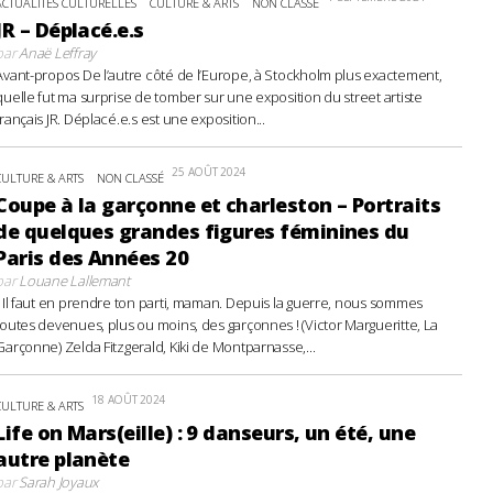
ACTUALITÉS CULTURELLES
CULTURE & ARTS
NON CLASSÉ
JR – Déplacé.e.s
par
Anaë Leffray
Avant-propos De l’autre côté de l’Europe, à Stockholm plus exactement,
quelle fut ma surprise de tomber sur une exposition du street artiste
français JR. Déplacé.e.s est une exposition...
25 AOÛT 2024
CULTURE & ARTS
NON CLASSÉ
Coupe à la garçonne et charleston – Portraits
de quelques grandes figures féminines du
Paris des Années 20
par
Louane Lallemant
- Il faut en prendre ton parti, maman. Depuis la guerre, nous sommes
toutes devenues, plus ou moins, des garçonnes ! (Victor Margueritte, La
Garçonne) Zelda Fitzgerald, Kiki de Montparnasse,...
18 AOÛT 2024
CULTURE & ARTS
Life on Mars(eille) : 9 danseurs, un été, une
autre planète
par
Sarah Joyaux