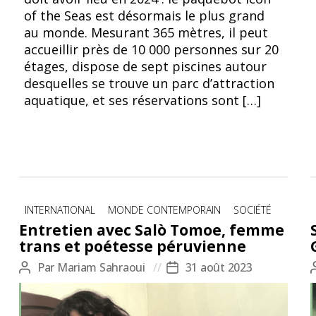
of the Seas est désormais le plus grand
au monde. Mesurant 365 mètres, il peut
accueillir près de 10 000 personnes sur 20
étages, dispose de sept piscines autour
desquelles se trouve un parc d’attraction
aquatique, et ses réservations sont […]
Catégories
INTERNATIONAL
MONDE CONTEMPORAIN
SOCIÉTÉ
Entretien avec Salò Tomoe, femme
trans et poétesse péruvienne
Par
Mariam Sahraoui
31 août 2023
Auteur
Date
de
de
l’article
l’article