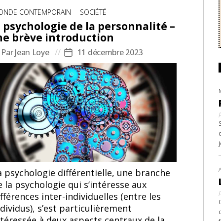
tégories
ONDE CONTEMPORAIN
SOCIÉTÉ
 psychologie de la personnalité –
e brève introduction
Par
Jean Loye
11 décembre 2023
teur
Date
e
de
article
l’article
a psychologie différentielle, une branche
e la psychologie qui s’intéresse aux
fférences inter-individuelles (entre les
ndividus), s’est particulièrement
ntéressée à deux aspects centraux de la