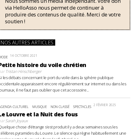
Nous sommes un média indépendant. Votre don
via HelloAsso nous permet de continuer à
produire des contenus de qualité. Merci de votre
soutien !
NOS AUTRES ARTICLES
14 OCTOBRE 2021
MODE
Petite histoire du voile chrétien
par
Tristan Hinschberger
Si les débats concernant le port du voile dans la sphère publique
occidentale apparaissent encore régulièrement sur internet ou dans les
journaux, il ne faut pas oublier que cet accessoire...
2 FÉVRIER 2025
AGENDA CULTUREL
MUSIQUE
NON CLASSÉ
SPECTACLES
Le Louvre et la Nuit des fous
par
Sarah Joyaux
Quelque chose d’étrange s’est produit il y a deux semaines sous les
célèbres pyramides du Louvre. Le silence qui règne habituellement une