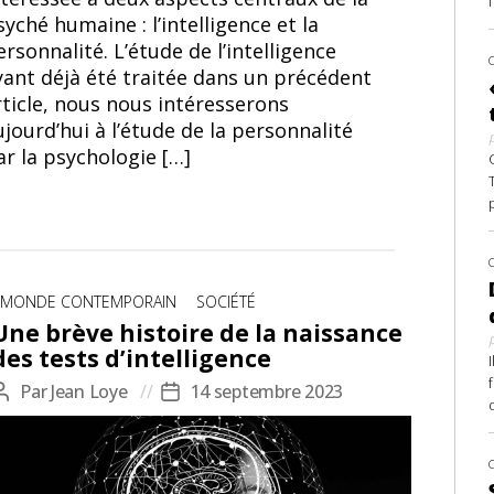
syché humaine : l’intelligence et la
ersonnalité. L’étude de l’intelligence
yant déjà été traitée dans un précédent
rticle, nous nous intéresserons
ujourd’hui à l’étude de la personnalité
ar la psychologie […]
Catégories
MONDE CONTEMPORAIN
SOCIÉTÉ
Une brève histoire de la naissance
des tests d’intelligence
Par
Jean Loye
14 septembre 2023
Auteur
Date
d
de
de
l’article
l’article