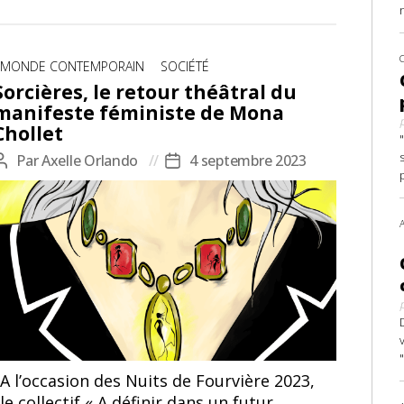
Catégories
MONDE CONTEMPORAIN
SOCIÉTÉ
Sorcières, le retour théâtral du
manifeste féministe de Mona
Chollet
Par
Axelle Orlando
4 septembre 2023
Auteur
Date
de
de
l’article
l’article
Illustration par Axelle Orlando
A l’occasion des Nuits de Fourvière 2023,
le collectif « A définir dans un futur