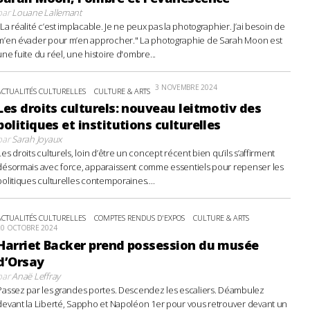
par
Louane Lallemant
"La réalité c’est implacable. Je ne peux pas la photographier. J’ai besoin de
m’en évader pour m’en approcher." La photographie de Sarah Moon est
une fuite du réel, une histoire d'ombre...
3 NOVEMBRE 2024
ACTUALITÉS CULTURELLES
CULTURE & ARTS
Les droits culturels: nouveau leitmotiv des
politiques et institutions culturelles
par
Sarah Joyaux
Les droits culturels, loin d’être un concept récent bien qu’ils s’affirment
désormais avec force, apparaissent comme essentiels pour repenser les
politiques culturelles contemporaines....
ACTUALITÉS CULTURELLES
COMPTES RENDUS D'EXPOS
CULTURE & ARTS
20 OCTOBRE 2024
Harriet Backer prend possession du musée
d’Orsay
par
Anaë Leffray
Passez par les grandes portes. Descendez les escaliers. Déambulez
devant la Liberté, Sappho et Napoléon 1er pour vous retrouver devant un