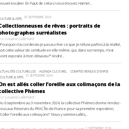
nouvel escalier. En haut de celui-ci vous trouvez Harriet...
29 SEPTEMBRE 2024
CULTURE & ARTS
Collectionneuses de rêves : portraits de
photographes surréalistes
par
Louane Lallemant
"Pourquoi n'accorderais-je pas au rêve ce que je refuse parfois à la réalité,
soit cette valeur de certitude en elle-même, qui, dans son temps, n'est
point exposée à mon désaveu?" André...
ACTUALITÉS CULTURELLES
AGENDA CULTUREL
COMPTES RENDUS D'EXPOS
15 SEPTEMBRE 2024
CULTURE & ARTS
On est allés coller l’oreille aux colimaçons de la
collective Phèmes
par
Louane Lallemant
Du 6 septembre au 3 novembre 2024, la collective Phèmes donne rendez-
vous aux Réserves du FRAC Île-de-France pour sa première exposition,
"Coller l'oreille aux colimaçons". Nous y sommes allés,...
1 SEPTEMBRE 2024