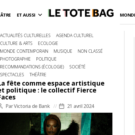
ÉÂTRE
ET AUSSI
MONDE
Catégories
ACTUALITÉS CULTURELLES
AGENDA CULTUREL
CULTURE & ARTS
ECOLOGIE
MONDE CONTEMPORAIN
MUSIQUE
NON CLASSÉ
PHOTOGRAPHIE
POLITIQUE
RECOMMANDATIONS (ÉCOLOGIE)
SOCIÉTÉ
SPECTACLES
THÉÂTRE
La fête comme espace artistique
et politique : le collectif Fierce
Faces
Par
Victoria de Bank
21 avril 2024
Auteur
Date
de
de
l’article
l’article