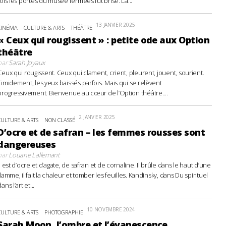
fois les portes du musée fermées fut brisé. La...
13 JANVIER 2025
CINÉMA
CULTURE & ARTS
THÉÂTRE
« Ceux qui rougissent » : petite ode aux Option
théâtre
par
Sarah Joyaux
Ceux qui rougissent. Ceux qui clament, crient, pleurent, jouent, sourient.
Timidement, les yeux baissés parfois. Mais qui se relèvent
progressivement. Bienvenue au cœur de l’Option théâtre....
2 JANVIER 2025
CULTURE & ARTS
NON CLASSÉ
D’ocre et de safran – les femmes rousses sont
dangereuses
par
Louane Lallemant
Il est d’ocre et d’agate, de safran et de cornaline. Il brûle dans le haut d’une
flamme, il fait la chaleur et tomber les feuilles. Kandinsky, dans Du spirituel
ans l’art et...
10 NOVEMBRE 2024
CULTURE & ARTS
PHOTOGRAPHIE
Sarah Moon, l’ombre et l’évanescence