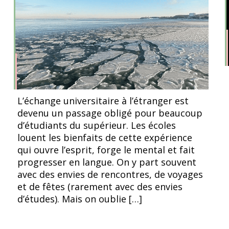
l’article
l’article
Mer Baltique, depuis la promenade Reidi Tee à Tallinn,
L’échange universitaire à l’étranger est
mars 2023
devenu un passage obligé pour beaucoup
d’étudiants du supérieur. Les écoles
louent les bienfaits de cette expérience
qui ouvre l’esprit, forge le mental et fait
progresser en langue. On y part souvent
avec des envies de rencontres, de voyages
et de fêtes (rarement avec des envies
d’études). Mais on oublie […]