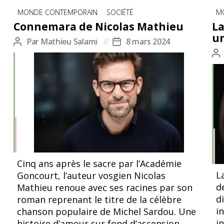
Catégories
Ca
MONDE CONTEMPORAIN
SOCIÉTÉ
M
Connemara de Nicolas Mathieu
La
un
Par
Mathieu Salami
8 mars 2024
Auteur
Date
Au
de
de
d
l’article
l’article
l’
Cinq ans après le sacre par l’Académie
L
Goncourt, l’auteur vosgien Nicolas
d
Mathieu renoue avec ses racines par son
di
roman reprenant le titre de la célèbre
i
chanson populaire de Michel Sardou. Une
i
histoire d’amour sur fond d’ascension