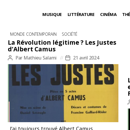
MUSIQUE
LITTÉRATURE
CINÉMA
TH
Catégories
MONDE CONTEMPORAIN
SOCIÉTÉ
La Révolution légitime ? Les Justes
d’Albert Camus
Par
Mathieu Salami
21 avril 2024
Auteur
Date
de
de
l’article
l’article
J’ai toujours trouvé Albert Camus