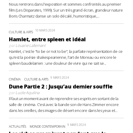
Nous rentrons dans l’exposition et sommes confrontés au premier
film (Les Disparates, 1999). Sur un très grand écran, grandeur nature
Boris Charmatz danse un solo décalé, humoristique,...
10 MARS 2024
CULTURE & ARTS
Hamlet, entre spleen et idéal
par
Louane Lallemant
Hamlet, c'est le "to be or not to be", la parfaite représentation de ce
qu'est la poésie shakespearienne, l'art de Moreau ou encore le
spleen baudelairien : une douleur de vivre qui ne sait se...
9 MARS 2024
CINÉMA
CULTURE & ARTS
Dune Partie 2 : Jusqu’au dernier souffle
par
Lucile Aquilina
Il faut un moment avant de reprendre ses esprits en sortant de la
salle de cinéma. C’est avec la bande son de Hans Zimmer encore
dans les oreilles, des images de désert encore dans les yeux et...
9 MARS 2024
ACTUALITÉS
MONDE CONTEMPORAIN