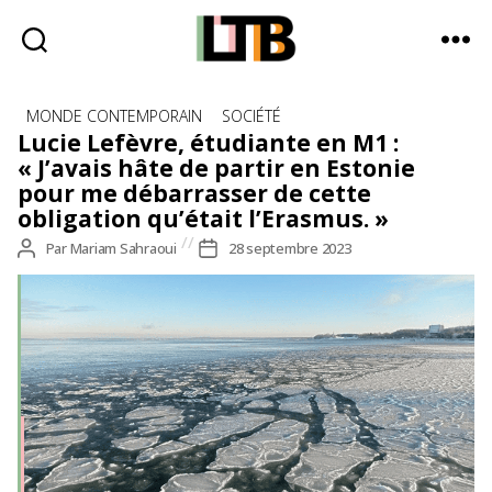
Le
Catégories
Tote
MONDE CONTEMPORAIN
SOCIÉTÉ
Bag
Lucie Lefèvre, étudiante en M1 :
-
« J’avais hâte de partir en Estonie
Média
pour me débarrasser de cette
d'information
obligation qu’était l’Erasmus. »
quotidienne
Auteur
Par
Mariam Sahraoui
Date
28 septembre 2023
de
de
l’article
l’article