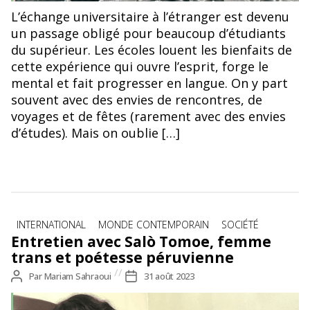
Mer Baltique, depuis la promenade Reidi Tee à Tallinn, mars
L’échange universitaire à l’étranger est devenu
2023
un passage obligé pour beaucoup d’étudiants
du supérieur. Les écoles louent les bienfaits de
cette expérience qui ouvre l’esprit, forge le
mental et fait progresser en langue. On y part
souvent avec des envies de rencontres, de
voyages et de fêtes (rarement avec des envies
d’études). Mais on oublie […]
Catégories
INTERNATIONAL
MONDE CONTEMPORAIN
SOCIÉTÉ
Entretien avec Salò Tomoe, femme
trans et poétesse péruvienne
Auteur
Par
Mariam Sahraoui
Date
31 août 2023
de
de
l’article
l’article