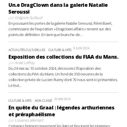
Un.e DragClown dans la galerie Natalie
Seroussi
par
Grégoire Suillaud
En poussant les portes de la galerie Natalie Seroussi, Rémi Baert,
commissaire de l’exposition « Dragclown affairs » revient sur des
points de définition. En tant que branche de...
9 JUIN 2024
ACTUALITÉS CULTURELLES
CULTURE & ARTS
Exposition des collections du FIAA du Mans.
par
Anaë Leffray
Du 24 mai au 13 octobre 2024, découvrez l’Exposition des
collections du FIAA du Mans. Un fond de 350 oeuvres de la
collection privée de Lucien Ruimy dont 70 nous sont ici présentées.
Le but...
26 MAI 2024
CULTURE & ARTS
NON CLASSÉ
En quête du Graal : légendes arthuriennes
et préraphaélisme
par
Louane Lallemant
Certaines histoires traversent les âges et fascinent les Hommes,