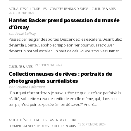
ACTUALITÉS CULTURELLES
COMPTES RENDUS D'EXPOS
CULTURE & ARTS
20 OCTOBRE 2024
Harriet Backer prend possession du musée
d’Orsay
par
Anaë Leffray
Passez par les grandes portes. Descendez les escaliers. Déambulez
devant la Liberté, Sappho et Napoléon 1er pour vous retrouver
devant un nouvel escalier. En haut de celui-ci vous trouvez Harriet...
29 SEPTEMBRE 2024
CULTURE & ARTS
Collectionneuses de rêves : portraits de
photographes surréalistes
par
Louane Lallemant
"Pourquoi n'accorderais-je pas au rêve ce que je refuse parfois à la
réalité, soit cette valeur de certitude en elle-même, qui, dans son
temps, n'est point exposée à mon désaveu?" André...
ACTUALITÉS CULTURELLES
AGENDA CULTUREL
15 SEPTEMBRE 2024
COMPTES RENDUS D'EXPOS
CULTURE & ARTS