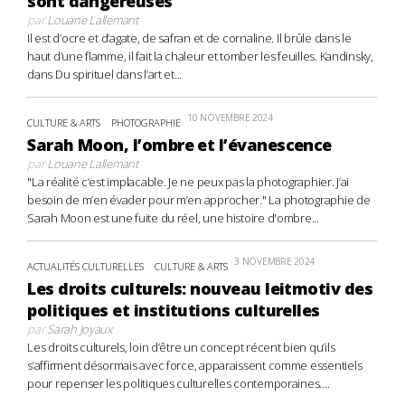
sont dangereuses
par
Louane Lallemant
Il est d’ocre et d’agate, de safran et de cornaline. Il brûle dans le
haut d’une flamme, il fait la chaleur et tomber les feuilles. Kandinsky,
dans Du spirituel dans l’art et...
10 NOVEMBRE 2024
CULTURE & ARTS
PHOTOGRAPHIE
Sarah Moon, l’ombre et l’évanescence
par
Louane Lallemant
"La réalité c’est implacable. Je ne peux pas la photographier. J’ai
besoin de m’en évader pour m’en approcher." La photographie de
Sarah Moon est une fuite du réel, une histoire d'ombre...
3 NOVEMBRE 2024
ACTUALITÉS CULTURELLES
CULTURE & ARTS
Les droits culturels: nouveau leitmotiv des
politiques et institutions culturelles
par
Sarah Joyaux
Les droits culturels, loin d’être un concept récent bien qu’ils
s’affirment désormais avec force, apparaissent comme essentiels
pour repenser les politiques culturelles contemporaines....