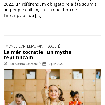
2022, un référendum obligatoire a été soumis
au peuple chilien, sur la question de
l’inscription ou […]
Catégories
MONDE CONTEMPORAIN
SOCIÉTÉ
La méritocratie : un mythe
républicain
Auteur
Par
Mariam Sahraoui
Date
2 juin 2023
de
de
l’article
l’article