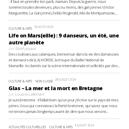
- Il faut en prendre ton parti, maman. Depuis la guerre, nous
sommes toutes devenues, plus ou moins, des garçonnes ! (Victor
Margueritte, La Garçonne) Zelda Fitzgerald, Kiki de Montparnasse,...
18 AOÛT 2024
CULTURE & ARTS
Life on Mars(eille) : 9 danseurs, un été, une
autre planète
par
Sarah Joyaux
Des coulisses aux calanques, bienvenue dans la vie des danseuses
et danseurs de (LA) HORDE, la troupe du Ballet National de
Marseille. Acclamés sur la scène internationale et sollicités par des...
28 JUILLET 2024
CULTURE & ARTS
NON CLASSÉ
Glas – La mer et la mort en Bretagne
par
Louane Lallemant
Je suis bretonne : il fallait bien qu'un jour j'écrive sur le pays de mes
pères. Vous qui connaissez la fierté bretonne, qui savez que nous
ne tenons jamais longtemps avant de dire que nous venons...
4 JUILLET 2024
ACTUALITÉS CULTURELLES
CULTURE & ARTS