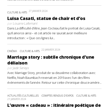
27 JANVIER 2024
CULTURE & ARTS
Luisa Casati, statue de chair et d’os
par
Louane Lallemant
Dans La difficulté d’être, Jean Cocteau fait le portrait de Luisa Casati,
qu’il amorce ainsi – et cet article ne saurait avoir meilleure
introduction : « Que ces lignes lui...
22 JANVIER 2024
CINÉMA
CULTURE & ARTS
Marriage story : subtile chronique d’une
déliaison
par
Jade Serieys
Avec Marriage Story, produit de sa deuxième collaboration avec
Netflix, Noah Baumbach revenait en 2019 avec l’un des films
évènements de l’année. Retour sur cette chronique douce-amère...
ACTUALITÉS CULTURELLES
COMPTES RENDUS D'EXPOS
CULTURE & ARTS
21 JANVIER 2024
L’œuvre « cadeau » : itinéraire poétique de