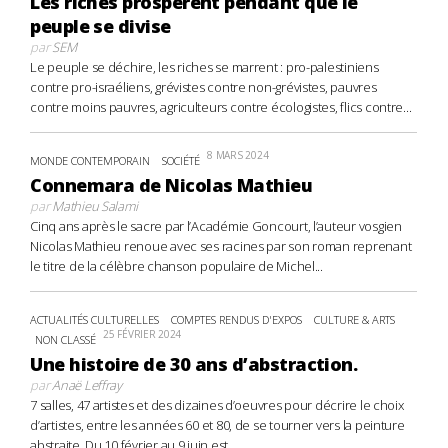
Les riches prospèrent pendant que le
peuple se divise
par
SEM
Le peuple se déchire, les riches se marrent : pro-palestiniens
contre pro-israéliens, grévistes contre non-grévistes, pauvres
contre moins pauvres, agriculteurs contre écologistes, flics contre...
8 MARS 2024
MONDE CONTEMPORAIN
SOCIÉTÉ
Connemara de Nicolas Mathieu
par
Mathieu Salami
Cinq ans après le sacre par l’Académie Goncourt, l’auteur vosgien
Nicolas Mathieu renoue avec ses racines par son roman reprenant
le titre de la célèbre chanson populaire de Michel...
ACTUALITÉS CULTURELLES
COMPTES RENDUS D'EXPOS
CULTURE & ARTS
25 FÉVRIER 2024
NON CLASSÉ
Une histoire de 30 ans d’abstraction.
par
Anaë Leffray
7 salles, 47 artistes et des dizaines d’oeuvres pour décrire le choix
d’artistes, entre les années 60 et 80, de se tourner vers la peinture
abstraite. Du 10 février au 9 juin est...