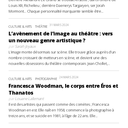
Louis XIII, Richelieu ; derrière Daenerys Targaryen, ser Jorah
Mormont… Chaque personnalité marquante semble être...
31 MARS 2024
CULTURE & ARTS
THÉÂTRE
L’avènement de l’image au théâtre : vers
un nouveau genre artistique ?
par
Sarah Joyaux
L’image monte désormais sur scène. Elle trouve grâce auprès d’un
nombre croissant de metteurs en scène, et devient une des
nouvelles obsessions du théâtre contemporain. Jean Chollet,...
24 MARS 2024
CULTURE & ARTS
PHOTOGRAPHIE
Francesca Woodman, le corps entre Éros et
Thanatos
par
Louane Lallemant
Il est des artistes qui passent comme des comètes ; Francesca
Woodman en est. Elle naît en 1958, commence la photographie à
treize ans, et se suicide en 1981, à l’âge de 22 ans. Elle...