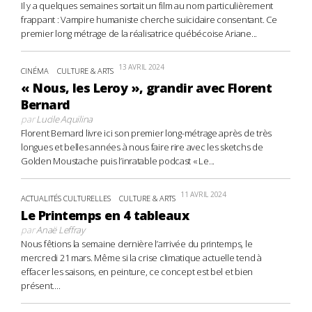
Il y a quelques semaines sortait un film au nom particulièrement
frappant : Vampire humaniste cherche suicidaire consentant. Ce
premier long métrage de la réalisatrice québécoise Ariane...
13 AVRIL 2024
CINÉMA
CULTURE & ARTS
« Nous, les Leroy », grandir avec Florent
Bernard
par
Lucile Aquilina
Florent Bernard livre ici son premier long-métrage après de très
longues et belles années à nous faire rire avec les sketchs de
Golden Moustache puis l’inratable podcast « Le...
11 AVRIL 2024
ACTUALITÉS CULTURELLES
CULTURE & ARTS
Le Printemps en 4 tableaux
par
Anaë Leffray
Nous fêtions la semaine dernière l’arrivée du printemps, le
mercredi 21 mars. Même si la crise climatique actuelle tend à
effacer les saisons, en peinture, ce concept est bel et bien
présent....