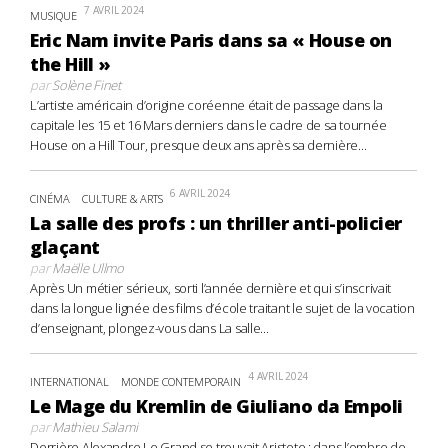
7 AVRIL 2024
MUSIQUE
Eric Nam invite Paris dans sa « House on
the Hill »
par
Solène Finet
L’artiste américain d’origine coréenne était de passage dans la
capitale les 15 et 16 Mars derniers dans le cadre de sa tournée
House on a Hill Tour, presque deux ans après sa dernière...
6 AVRIL 2024
CINÉMA
CULTURE & ARTS
La salle des profs : un thriller anti-policier
glaçant
par
Maëlle Ullmo
Après Un métier sérieux, sorti l’année dernière et qui s’inscrivait
dans la longue lignée des films d’école traitant le sujet de la vocation
d’enseignant, plongez-vous dans La salle...
4 AVRIL 2024
INTERNATIONAL
MONDE CONTEMPORAIN
Le Mage du Kremlin de Giuliano da Empoli
par
Mathieu Salami
Derrière Alexandre Le Grand se trouvait Aristote ; dans l’ombre de