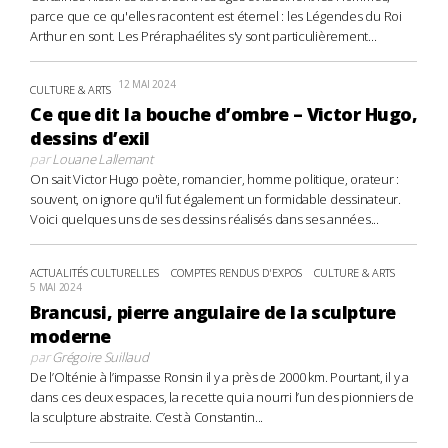
parce que ce qu'elles racontent est éternel : les Légendes du Roi
Arthur en sont. Les Préraphaélites s'y sont particulièrement...
12 MAI 2024
CULTURE & ARTS
Ce que dit la bouche d’ombre – Victor Hugo,
dessins d’exil
par
Louane Lallemant
On sait Victor Hugo poète, romancier, homme politique, orateur :
souvent, on ignore qu'il fut également un formidable dessinateur.
Voici quelques uns de ses dessins réalisés dans ses années...
ACTUALITÉS CULTURELLES
COMPTES RENDUS D'EXPOS
CULTURE & ARTS
5 MAI 2024
Brancusi, pierre angulaire de la sculpture
moderne
par
Grégoire Suillaud
De l’Olténie à l’impasse Ronsin il y a près de 2000 km. Pourtant, il y a
dans ces deux espaces, la recette qui a nourri l’un des pionniers de
la sculpture abstraite. C’est à Constantin...