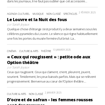
dans les journaux, il ne faut pas oublier que cet accessoire...
2 FÉVRIER 2025
AGENDA CULTUREL
MUSIQUE
NON CLASSÉ
SPECTACLES
Le Louvre et la Nuit des fous
par
Sarah Joyaux
Quelque chose d’étrange s’est produit il y a deux semaines sous les
célèbres pyramides du Louvre. Le silence qui règne habituellement
une fois les portes du musée fermées fut brisé. La...
13 JANVIER 2025
CINÉMA
CULTURE & ARTS
THÉÂTRE
« Ceux qui rougissent » : petite ode aux
Option théâtre
par
Sarah Joyaux
Ceux qui rougissent. Ceux qui clament, crient, pleurent, jouent,
sourient. Timidement, les yeux baissés parfois. Mais qui se relèvent
progressivement. Bienvenue au cœur de l’Option théâtre....
2 JANVIER 2025
CULTURE & ARTS
NON CLASSÉ
D’ocre et de safran – les femmes rousses