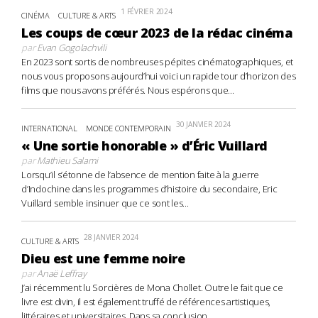
1 FÉVRIER 2024
CINÉMA
CULTURE & ARTS
Les coups de cœur 2023 de la rédac cinéma
par
Evan Gogolachvili
En 2023 sont sortis de nombreuses pépites cinématographiques, et
nous vous proposons aujourd’hui voici un rapide tour d’horizon des
films que nous avons préférés. Nous espérons que...
30 JANVIER 2024
INTERNATIONAL
MONDE CONTEMPORAIN
« Une sortie honorable » d’Éric Vuillard
par
Mathieu Salami
Lorsqu’il s’étonne de l’absence de mention faite à la guerre
d’Indochine dans les programmes d’histoire du secondaire, Eric
Vuillard semble insinuer que ce sont les...
28 JANVIER 2024
CULTURE & ARTS
Dieu est une femme noire
par
Anaë Leffray
J’ai récemment lu Sorcières de Mona Chollet. Outre le fait que ce
livre est divin, il est également truffé de références artistiques,
littéraires et universitaires. Dans sa conclusion,...