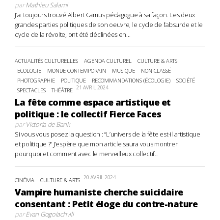
par
Mathieu Salami
J’ai toujours trouvé Albert Camus pédagogue à sa façon. Les deux
grandes parties politiques de son oeuvre, le cycle de l’absurde et le
cycle de la révolte, ont été déclinées en...
ACTUALITÉS CULTURELLES
AGENDA CULTUREL
CULTURE & ARTS
ECOLOGIE
MONDE CONTEMPORAIN
MUSIQUE
NON CLASSÉ
PHOTOGRAPHIE
POLITIQUE
RECOMMANDATIONS (ÉCOLOGIE)
SOCIÉTÉ
21 AVRIL 2024
SPECTACLES
THÉÂTRE
La fête comme espace artistique et
politique : le collectif Fierce Faces
par
Victoria de Bank
Si vous vous posez la question : “L’univers de la fête est-il artistique
et politique ?” J’espère que mon article saura vous montrer
pourquoi et comment avec le merveilleux collectif...
20 AVRIL 2024
CINÉMA
CULTURE & ARTS
Vampire humaniste cherche suicidaire
consentant : Petit éloge du contre-nature
par
Evan Gogolachvili