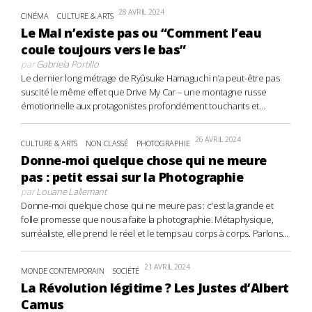
28 AVRIL 2024
CINÉMA
CULTURE & ARTS
Le Mal n’existe pas ou “Comment l’eau
coule toujours vers le bas”
par
Gabriela Portillo
Le dernier long métrage de Ryûsuke Hamaguchi n’a peut-être pas
suscité le même effet que Drive My Car – une montagne russe
émotionnelle aux protagonistes profondément touchants et...
26 AVRIL 2024
CULTURE & ARTS
NON CLASSÉ
PHOTOGRAPHIE
Donne-moi quelque chose qui ne meure
pas : petit essai sur la Photographie
par
Louane Lallemant
Donne-moi quelque chose qui ne meure pas : c'est la grande et
folle promesse que nous a faite la photographie. Métaphysique,
surréaliste, elle prend le réel et le temps au corps à corps. Parlons...
21 AVRIL 2024
MONDE CONTEMPORAIN
SOCIÉTÉ
La Révolution légitime ? Les Justes d’Albert
Camus