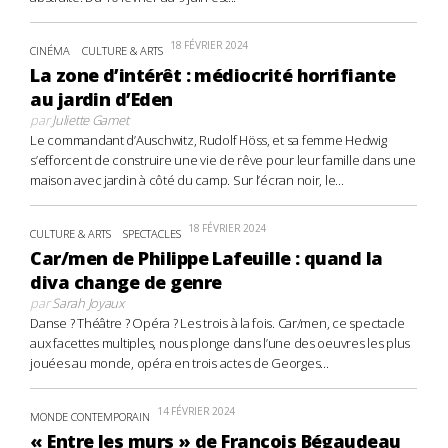
18 FÉVRIER 2024
CINÉMA
CULTURE & ARTS
La zone d’intérêt : médiocrité horrifiante
au jardin d’Eden
par
Juliette Gamet
Le commandant d’Auschwitz, Rudolf Höss, et sa femme Hedwig
s’efforcent de construire une vie de rêve pour leur famille dans une
maison avec jardin à côté du camp. Sur l’écran noir, le...
18 FÉVRIER 2024
CULTURE & ARTS
SPECTACLES
Car/men de Philippe Lafeuille : quand la
diva change de genre
par
Sarah Joyaux
Danse ? Théâtre ? Opéra ? Les trois à la fois. Car/men, ce spectacle
aux facettes multiples, nous plonge dans l’une des oeuvres les plus
jouées au monde, opéra en trois actes de Georges...
14 FÉVRIER 2024
MONDE CONTEMPORAIN
« Entre les murs » de François Bégaudeau