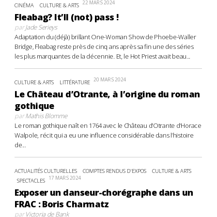
22 MARS 2024
CINÉMA
CULTURE & ARTS
Fleabag? It’ll (not) pass !
par
Jade Serieys
Adaptation du (déjà) brillant One-Woman Show de Phoebe-Waller
Bridge, Fleabag reste près de cinq ans après sa fin une des séries
les plus marquantes de la décennie. Et, le Hot Priest avait beau...
20 MARS 2024
CULTURE & ARTS
LITTÉRATURE
Le Château d’Otrante, à l’origine du roman
gothique
par
Mathis Blomme
Le roman gothique naît en 1764 avec le Château d’Otrante d’Horace
Walpole, récit qui a eu une influence considérable dans l’histoire
de...
ACTUALITÉS CULTURELLES
COMPTES RENDUS D'EXPOS
CULTURE & ARTS
17 MARS 2024
SPECTACLES
Exposer un danseur-chorégraphe dans un
FRAC : Boris Charmatz
par
Victoria de Bank