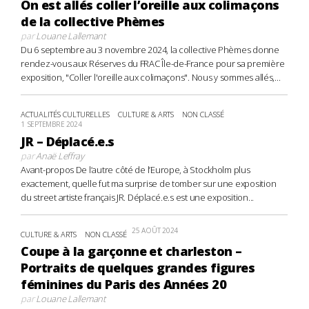
On est allés coller l’oreille aux colimaçons
de la collective Phèmes
par
Louane Lallemant
Du 6 septembre au 3 novembre 2024, la collective Phèmes donne
rendez-vous aux Réserves du FRAC Île-de-France pour sa première
exposition, "Coller l'oreille aux colimaçons". Nous y sommes allés,...
ACTUALITÉS CULTURELLES
CULTURE & ARTS
NON CLASSÉ
1 SEPTEMBRE 2024
JR – Déplacé.e.s
par
Anaë Leffray
Avant-propos De l’autre côté de l’Europe, à Stockholm plus
exactement, quelle fut ma surprise de tomber sur une exposition
du street artiste français JR. Déplacé.e.s est une exposition...
25 AOÛT 2024
CULTURE & ARTS
NON CLASSÉ
Coupe à la garçonne et charleston –
Portraits de quelques grandes figures
féminines du Paris des Années 20
par
Louane Lallemant