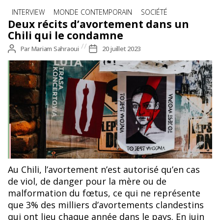
Catégories
INTERVIEW
MONDE CONTEMPORAIN
SOCIÉTÉ
Deux récits d’avortement dans un
Chili qui le condamne
Auteur
Par
Mariam Sahraoui
Date
20 juillet 2023
de
de
l’article
l’article
Affiches pro droit à l'IVG
Au Chili, l’avortement n’est autorisé qu’en cas
de viol, de danger pour la mère ou de
malformation du fœtus, ce qui ne représente
que 3% des milliers d’avortements clandestins
qui ont lieu chaque année dans le pays. En juin