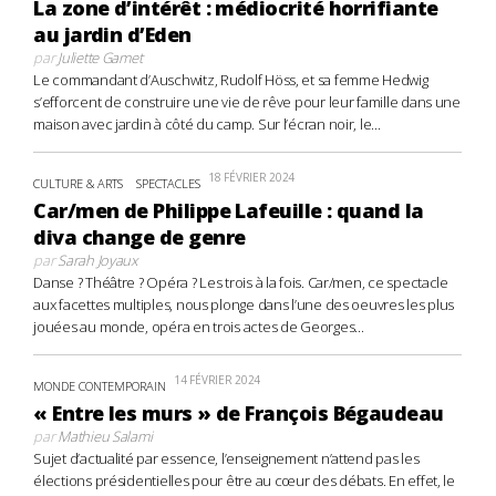
La zone d’intérêt : médiocrité horrifiante
au jardin d’Eden
par
Juliette Gamet
Le commandant d’Auschwitz, Rudolf Höss, et sa femme Hedwig
s’efforcent de construire une vie de rêve pour leur famille dans une
maison avec jardin à côté du camp. Sur l’écran noir, le...
18 FÉVRIER 2024
CULTURE & ARTS
SPECTACLES
Car/men de Philippe Lafeuille : quand la
diva change de genre
par
Sarah Joyaux
Danse ? Théâtre ? Opéra ? Les trois à la fois. Car/men, ce spectacle
aux facettes multiples, nous plonge dans l’une des oeuvres les plus
jouées au monde, opéra en trois actes de Georges...
14 FÉVRIER 2024
MONDE CONTEMPORAIN
« Entre les murs » de François Bégaudeau
par
Mathieu Salami
Sujet d’actualité par essence, l’enseignement n’attend pas les
élections présidentielles pour être au cœur des débats. En effet, le