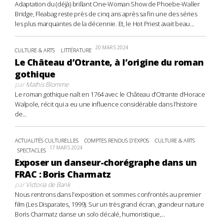
Adaptation du (déjà) brillant One-Woman Show de Phoebe-Waller
Bridge, Fleabag reste près de cinq ans après sa fin une des séries
les plus marquantes de la décennie. Et, le Hot Priest avait beau...
20 MARS 2024
CULTURE & ARTS
LITTÉRATURE
Le Château d’Otrante, à l’origine du roman
gothique
par
Mathis Blomme
Le roman gothique naît en 1764 avec le Château d’Otrante d’Horace
Walpole, récit qui a eu une influence considérable dans l’histoire
de...
ACTUALITÉS CULTURELLES
COMPTES RENDUS D'EXPOS
CULTURE & ARTS
17 MARS 2024
SPECTACLES
Exposer un danseur-chorégraphe dans un
FRAC : Boris Charmatz
par
Victoria de Bank
Nous rentrons dans l’exposition et sommes confrontés au premier
film (Les Disparates, 1999). Sur un très grand écran, grandeur nature
Boris Charmatz danse un solo décalé, humoristique,...