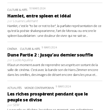
10 MARS 2024
CULTURE & ARTS
Hamlet, entre spleen et idéal
par
Louane Lallemant
Hamlet, c'est le "to be or not to be", la parfaite représentation de ce
qu'est la poésie shakespearienne, l'art de Moreau ou encore le
spleen baudelairien : une douleur de vivre qui ne sait se...
9 MARS 2024
CINÉMA
CULTURE & ARTS
Dune Partie 2 : Jusqu’au dernier souffle
par
Lucile Aquilina
Il faut un moment avant de reprendre ses esprits en sortant de la
salle de cinéma. C’est avec la bande son de Hans Zimmer encore
dans les oreilles, des images de désert encore dans les yeux et...
9 MARS 2024
ACTUALITÉS
MONDE CONTEMPORAIN
Les riches prospèrent pendant que le
peuple se divise
par
SEM
Le peuple se déchire, les riches se marrent : pro-palestiniens