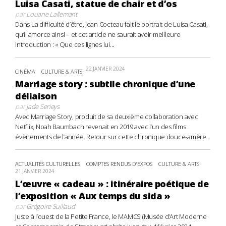
Luisa Casati, statue de chair et d’os
par
Louane Lallemant
Dans La difficulté d’être, Jean Cocteau fait le portrait de Luisa Casati,
qu’il amorce ainsi – et cet article ne saurait avoir meilleure
introduction : « Que ces lignes lui...
22 JANVIER 2024
CINÉMA
CULTURE & ARTS
Marriage story : subtile chronique d’une
déliaison
par
Jade Serieys
Avec Marriage Story, produit de sa deuxième collaboration avec
Netflix, Noah Baumbach revenait en 2019 avec l’un des films
évènements de l’année. Retour sur cette chronique douce-amère...
ACTUALITÉS CULTURELLES
COMPTES RENDUS D'EXPOS
CULTURE & ARTS
21 JANVIER 2024
L’œuvre « cadeau » : itinéraire poétique de
l’exposition « Aux temps du sida »
par
Grégoire Suillaud
Juste à l’ouest de la Petite France, le MAMCS (Musée d’Art Moderne