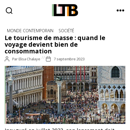
Le
Catégories
Tote
MONDE CONTEMPORAIN
SOCIÉTÉ
Bag
Le tourisme de masse : quand le
-
voyage devient bien de
Média
consommation
d'information
Auteur
Par
Elisa Chalaye
Date
7 septembre 2023
quotidienne
de
de
l’article
l’article