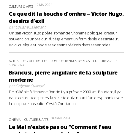
12 MAI 2024
CULTURE & ARTS
Ce que dit la bouche d’ombre – Victor Hugo,
dessins d’exil
par
Louane Lallemant
On sait Victor Hugo poète, romancier, homme politique, orateur :
souvent, on ignore qu'il fut également un formidable dessinateur.
Voici quelques uns de ses dessins réalisés dans ses années...
ACTUALITÉS CULTURELLES
COMPTES RENDUS D'EXPOS
CULTURE & ARTS
5 MAI 2024
Brancusi, pierre angulaire de la sculpture
moderne
par
Grégoire Suillaud
De l’Olténie à l’impasse Ronsin il y a près de 2000 km. Pourtant, il y a
dans ces deux espaces, la recette qui a nourri l’un des pionniers de
la sculpture abstraite. C’est à Constantin...
28 AVRIL 2024
CINÉMA
CULTURE & ARTS
Le Mal n’existe pas ou “Comment l’eau