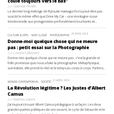
coule toujours vers le bas”
par
Gabriela Portillo
Le dernier long métrage de Ryûsuke Hamaguchi n’a peut-être pas
suscité le même effet que Drive My Car – une montagne russe
émotionnelle aux protagonistes profondément touchants et...
26 AVRIL 2024
CULTURE & ARTS
NON CLASSÉ
PHOTOGRAPHIE
Donne-moi quelque chose qui ne meure
pas : petit essai sur la Photographie
par
Louane Lallemant
Donne-moi quelque chose qui ne meure pas : c'est la grande et
folle promesse que nous a faite la photographie. Métaphysique,
surréaliste, elle prend le réel et le temps au corps à corps. Parlons...
21 AVRIL 2024
MONDE CONTEMPORAIN
SOCIÉTÉ
La Révolution légitime ? Les Justes d’Albert
Camus
par
Mathieu Salami
J’ai toujours trouvé Albert Camus pédagogue à sa façon. Les deux
grandes parties politiques de son oeuvre, le cycle de l’absurde et le