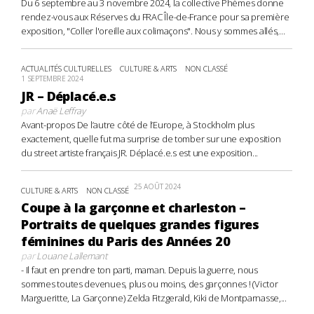
Du 6 septembre au 3 novembre 2024, la collective Phèmes donne
rendez-vous aux Réserves du FRAC Île-de-France pour sa première
exposition, "Coller l'oreille aux colimaçons". Nous y sommes allés,...
ACTUALITÉS CULTURELLES
CULTURE & ARTS
NON CLASSÉ
1 SEPTEMBRE 2024
JR – Déplacé.e.s
par
Anaë Leffray
Avant-propos De l’autre côté de l’Europe, à Stockholm plus
exactement, quelle fut ma surprise de tomber sur une exposition
du street artiste français JR. Déplacé.e.s est une exposition...
25 AOÛT 2024
CULTURE & ARTS
NON CLASSÉ
Coupe à la garçonne et charleston –
Portraits de quelques grandes figures
féminines du Paris des Années 20
par
Louane Lallemant
- Il faut en prendre ton parti, maman. Depuis la guerre, nous
sommes toutes devenues, plus ou moins, des garçonnes ! (Victor
Margueritte, La Garçonne) Zelda Fitzgerald, Kiki de Montparnasse,...