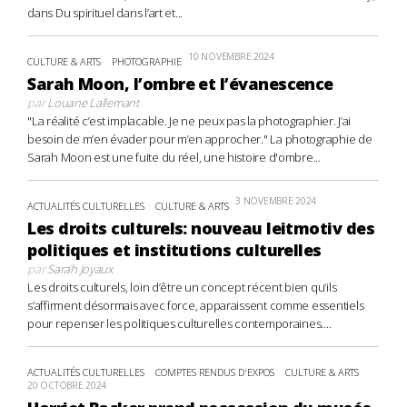
dans Du spirituel dans l’art et...
10 NOVEMBRE 2024
CULTURE & ARTS
PHOTOGRAPHIE
Sarah Moon, l’ombre et l’évanescence
par
Louane Lallemant
"La réalité c’est implacable. Je ne peux pas la photographier. J’ai
besoin de m’en évader pour m’en approcher." La photographie de
Sarah Moon est une fuite du réel, une histoire d'ombre...
3 NOVEMBRE 2024
ACTUALITÉS CULTURELLES
CULTURE & ARTS
Les droits culturels: nouveau leitmotiv des
politiques et institutions culturelles
par
Sarah Joyaux
Les droits culturels, loin d’être un concept récent bien qu’ils
s’affirment désormais avec force, apparaissent comme essentiels
pour repenser les politiques culturelles contemporaines....
ACTUALITÉS CULTURELLES
COMPTES RENDUS D'EXPOS
CULTURE & ARTS
20 OCTOBRE 2024