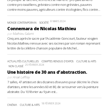
contre pro-israéliens, grévistes contre non-grévistes, pauvres
contre moins pauvres, agriculteurs contre écologistes, flics contre...
8 MARS 2024
MONDE CONTEMPORAIN
SOCIÉTÉ
Connemara de Nicolas Mathieu
par
Mathieu Salami
Cinq ans après le sacre par l’Académie Goncourt, l’auteur vosgien
Nicolas Mathieu renoue avec ses racines par son roman reprenant
le titre de la célèbre chanson populaire de Michel...
ACTUALITÉS CULTURELLES
COMPTES RENDUS D'EXPOS
CULTURE & ARTS
25 FÉVRIER 2024
NON CLASSÉ
Une histoire de 30 ans d’abstraction.
par
Anaë Leffray
7 salles, 47 artistes et des dizaines d’oeuvres pour décrire le choix
d’artistes, entre les années 60 et 80, de se tourner vers la peinture
abstraite. Du 10 février au 9 juin est...
18 FÉVRIER 2024
CINÉMA
CULTURE & ARTS