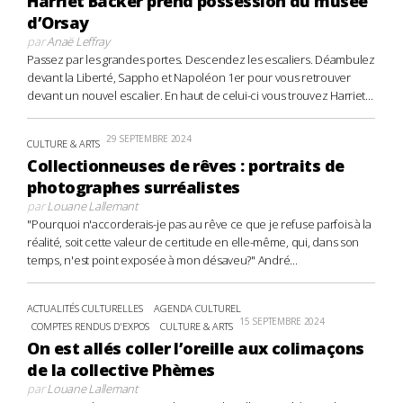
Harriet Backer prend possession du musée
d’Orsay
par
Anaë Leffray
Passez par les grandes portes. Descendez les escaliers. Déambulez
devant la Liberté, Sappho et Napoléon 1er pour vous retrouver
devant un nouvel escalier. En haut de celui-ci vous trouvez Harriet...
29 SEPTEMBRE 2024
CULTURE & ARTS
Collectionneuses de rêves : portraits de
photographes surréalistes
par
Louane Lallemant
"Pourquoi n'accorderais-je pas au rêve ce que je refuse parfois à la
réalité, soit cette valeur de certitude en elle-même, qui, dans son
temps, n'est point exposée à mon désaveu?" André...
ACTUALITÉS CULTURELLES
AGENDA CULTUREL
15 SEPTEMBRE 2024
COMPTES RENDUS D'EXPOS
CULTURE & ARTS
On est allés coller l’oreille aux colimaçons
de la collective Phèmes
par
Louane Lallemant