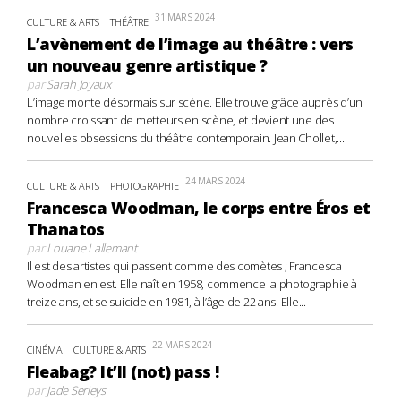
31 MARS 2024
CULTURE & ARTS
THÉÂTRE
L’avènement de l’image au théâtre : vers
un nouveau genre artistique ?
par
Sarah Joyaux
L’image monte désormais sur scène. Elle trouve grâce auprès d’un
nombre croissant de metteurs en scène, et devient une des
nouvelles obsessions du théâtre contemporain. Jean Chollet,...
24 MARS 2024
CULTURE & ARTS
PHOTOGRAPHIE
Francesca Woodman, le corps entre Éros et
Thanatos
par
Louane Lallemant
Il est des artistes qui passent comme des comètes ; Francesca
Woodman en est. Elle naît en 1958, commence la photographie à
treize ans, et se suicide en 1981, à l’âge de 22 ans. Elle...
22 MARS 2024
CINÉMA
CULTURE & ARTS
Fleabag? It’ll (not) pass !
par
Jade Serieys