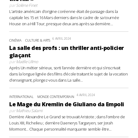
par
Solène Finet
L’artiste américain d’origine coréenne était de passage dans la
capitale les 15 et 16 Mars derniers dans le cadre de sa tournée
House on a Hill Tour, presque deux ans après sa dernière...
6 AVRIL 2024
CINÉMA
CULTURE & ARTS
La salle des profs : un thriller anti-policier
glaçant
par
Maëlle Ullmo
Après Un métier sérieux, sorti l’année dernière et qui s’inscrivait
dans la longue lignée des films d’école traitant le sujet de la vocation
d’enseignant, plongez-vous dans La salle...
4 AVRIL 2024
INTERNATIONAL
MONDE CONTEMPORAIN
Le Mage du Kremlin de Giuliano da Empoli
par
Mathieu Salami
Derrière Alexandre Le Grand se trouvait Aristote ; dans l’ombre de
Louis XIII, Richelieu ; derrière Daenerys Targaryen, ser Jorah
Mormont… Chaque personnalité marquante semble être...