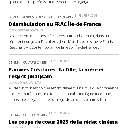
quotidien d’un professeur du secondaire regorge...
11 FÉVRIER 2024
COMPTES RENDUS D'EXPOS
CULTURE & ARTS
Déambulation au FRAC Île-de-France
par
Grégoire Suillaud
À seulement quelques mètres des Buttes-Chaumont, dans un
bâtiment conçu par l’architecte Jean-Marc Lalo, se situe le Fonds
Régional d’Art Contemporain de la région Île-de-France....
6 FÉVRIER 2024
CINÉMA
CULTURE & ARTS
Pauvres Créatures : la fille, la mère et
l’esprit (mal)sain
par
Gabriela Portillo
Au début, tout est noir. Assez timidement, une musique commence
à jouer. Tout à coup, une femme apparaît. Une figure inconnue,
imposante, élégante, que l’on regarde de dos, comme si l’on...
1 FÉVRIER 2024
CINÉMA
CULTURE & ARTS
Les coups de cœur 2023 de la rédac cinéma
par
Evan Gogolachvili