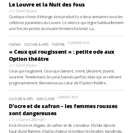
Le Louvre et la Nuit des fous
par
Sarah Joyaux
Quelque chose d’étrange s’est produit il y a deux semaines sous les
célèbres pyramides du Louvre. Le silence qui règne habituellement
une fois les portes du musée fermées fut brisé. La...
13 JANVIER 2025
CINÉMA
CULTURE & ARTS
THÉÂTRE
« Ceux qui rougissent » : petite ode aux
Option théâtre
par
Sarah Joyaux
Ceux qui rougissent. Ceux qui clament, crient, pleurent, jouent,
sourient. Timidement, les yeux baissés parfois. Mais qui se relèvent
progressivement. Bienvenue au cœur de l’Option théâtre....
2 JANVIER 2025
CULTURE & ARTS
NON CLASSÉ
D’ocre et de safran – les femmes rousses
sont dangereuses
par
Louane Lallemant
Il est d’ocre et d’agate, de safran et de cornaline. Il brûle dans le
haut d’une flamme, il fait la chaleur et tomber les feuilles. Kandinsky,