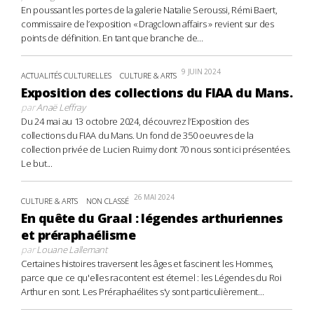
En poussant les portes de la galerie Natalie Seroussi, Rémi Baert,
commissaire de l’exposition « Dragclown affairs » revient sur des
points de définition. En tant que branche de...
9 JUIN 2024
ACTUALITÉS CULTURELLES
CULTURE & ARTS
Exposition des collections du FIAA du Mans.
par
Anaë Leffray
Du 24 mai au 13 octobre 2024, découvrez l’Exposition des
collections du FIAA du Mans. Un fond de 350 oeuvres de la
collection privée de Lucien Ruimy dont 70 nous sont ici présentées.
Le but...
26 MAI 2024
CULTURE & ARTS
NON CLASSÉ
En quête du Graal : légendes arthuriennes
et préraphaélisme
par
Louane Lallemant
Certaines histoires traversent les âges et fascinent les Hommes,
parce que ce qu'elles racontent est éternel : les Légendes du Roi
Arthur en sont. Les Préraphaélites s'y sont particulièrement...