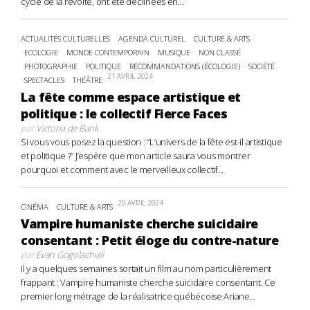
cycle de la révolte, ont été déclinées en...
ACTUALITÉS CULTURELLES
AGENDA CULTUREL
CULTURE & ARTS
ECOLOGIE
MONDE CONTEMPORAIN
MUSIQUE
NON CLASSÉ
PHOTOGRAPHIE
POLITIQUE
RECOMMANDATIONS (ÉCOLOGIE)
SOCIÉTÉ
21 AVRIL 2024
SPECTACLES
THÉÂTRE
La fête comme espace artistique et
politique : le collectif Fierce Faces
par
Victoria de Bank
Si vous vous posez la question : “L’univers de la fête est-il artistique
et politique ?” J’espère que mon article saura vous montrer
pourquoi et comment avec le merveilleux collectif...
20 AVRIL 2024
CINÉMA
CULTURE & ARTS
Vampire humaniste cherche suicidaire
consentant : Petit éloge du contre-nature
par
Evan Gogolachvili
Il y a quelques semaines sortait un film au nom particulièrement
frappant : Vampire humaniste cherche suicidaire consentant. Ce
premier long métrage de la réalisatrice québécoise Ariane...