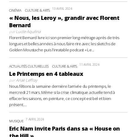
13 AVRIL 2024
CINÉMA
CULTURE & ARTS
« Nous, les Leroy », grandir avec Florent
Bernard
par
Lucile Aquilina
Florent Bernard livre ici son premier long-métrage après de très
longues et belles années à nous faire rire avec les sketchs de
Golden Moustache puis l’inratable podcast « Le...
11 AVRIL 2024
ACTUALITÉS CULTURELLES
CULTURE & ARTS
Le Printemps en 4 tableaux
par
Anaë Leffray
Nous fêtions la semaine dernière l’arrivée du printemps, le
mercredi 21 mars. Même si la crise climatique actuelle tend à
effacer les saisons, en peinture, ce concept est bel et bien
présent....
7 AVRIL 2024
MUSIQUE
Eric Nam invite Paris dans sa « House on
the Hill »