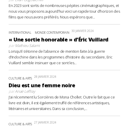
En 2023 sont sortis de nombreuses pépites cinématographiques, et
nous vous proposons aujourd’hui voici un rapide tour d’horizon des
films que nous avons préférés. Nous espérons que...
30 JANVIER 2024
INTERNATIONAL
MONDE CONTEMPORAIN
« Une sortie honorable » d’Éric Vuillard
par
Mathieu Salami
Lorsqu’il s’étonne de l’absence de mention faite à la guerre
d’Indochine dans les programmes d’histoire du secondaire, Eric
Vuillard semble insinuer que ce sont les...
28 JANVIER 2024
CULTURE & ARTS
Dieu est une femme noire
par
Anaë Leffray
J’ai récemment lu Sorcières de Mona Chollet. Outre le fait que ce
livre est divin, il est également truffé de références artistiques,
littéraires et universitaires. Dans sa conclusion,...
27 JANVIER 2024
CULTURE & ARTS