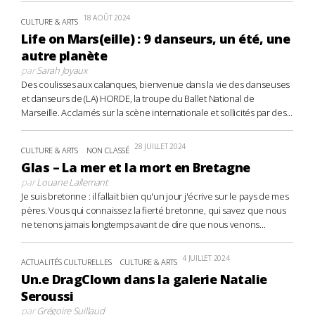
18 AOÛT 2024
CULTURE & ARTS
Life on Mars(eille) : 9 danseurs, un été, une
autre planète
par
Sarah Joyaux
Des coulisses aux calanques, bienvenue dans la vie des danseuses
et danseurs de (LA) HORDE, la troupe du Ballet National de
Marseille. Acclamés sur la scène internationale et sollicités par des...
28 JUILLET 2024
CULTURE & ARTS
NON CLASSÉ
Glas – La mer et la mort en Bretagne
par
Louane Lallemant
Je suis bretonne : il fallait bien qu'un jour j'écrive sur le pays de mes
pères. Vous qui connaissez la fierté bretonne, qui savez que nous
ne tenons jamais longtemps avant de dire que nous venons...
4 JUILLET 2024
ACTUALITÉS CULTURELLES
CULTURE & ARTS
Un.e DragClown dans la galerie Natalie
Seroussi
par
Grégoire Suillaud