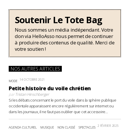
Soutenir Le Tote Bag
Nous sommes un média indépendant. Votre
don via HelloAsso nous permet de continuer
à produire des contenus de qualité. Merci de
votre soutien !
NOS AUTRES ARTICLES
14 OCTOBRE 2021
MODE
Petite histoire du voile chrétien
par
Tristan Hinschberger
Si les débats concernant le port du voile dans la sphère publique
occidentale apparaissent encore régulièrement sur internet ou
dans les journaux, il ne faut pas oublier que cet accessoire...
2 FÉVRIER 2025
AGENDA CULTUREL
MUSIQUE
NON CLASSÉ
SPECTACLES