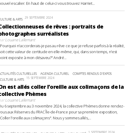
nouvel escalier. En haut de celui-ci vous trouvez Harriet...
29 SEPTEMBRE 2024
CULTURE & ARTS
Collectionneuses de rêves : portraits de
photographes surréalistes
par
Louane Lallemant
"Pourquoi n'accorderais-je pas au rêve ce que je refuse parfois à la réalité,
soit cette valeur de certitude en elle-même, qui, dans son temps, n'est
point exposée à mon désaveu?" André...
ACTUALITÉS CULTURELLES
AGENDA CULTUREL
COMPTES RENDUS D'EXPOS
15 SEPTEMBRE 2024
CULTURE & ARTS
On est allés coller l’oreille aux colimaçons de la
collective Phèmes
par
Louane Lallemant
Du 6 septembre au 3 novembre 2024, la collective Phèmes donne rendez-
vous aux Réserves du FRAC Île-de-France pour sa première exposition,
"Coller l'oreille aux colimaçons". Nous y sommes allés,...
1 SEPTEMBRE 2024