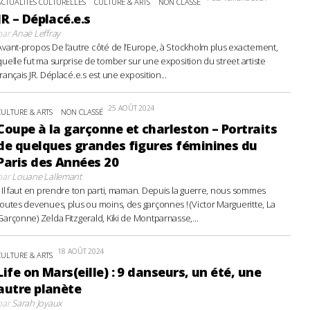
ACTUALITÉS CULTURELLES
CULTURE & ARTS
NON CLASSÉ
JR – Déplacé.e.s
par
Anaë Leffray
Avant-propos De l’autre côté de l’Europe, à Stockholm plus exactement,
quelle fut ma surprise de tomber sur une exposition du street artiste
français JR. Déplacé.e.s est une exposition...
25 AOÛT 2024
CULTURE & ARTS
NON CLASSÉ
Coupe à la garçonne et charleston – Portraits
de quelques grandes figures féminines du
Paris des Années 20
par
Louane Lallemant
- Il faut en prendre ton parti, maman. Depuis la guerre, nous sommes
toutes devenues, plus ou moins, des garçonnes ! (Victor Margueritte, La
Garçonne) Zelda Fitzgerald, Kiki de Montparnasse,...
18 AOÛT 2024
CULTURE & ARTS
Life on Mars(eille) : 9 danseurs, un été, une
autre planète
par
Sarah Joyaux