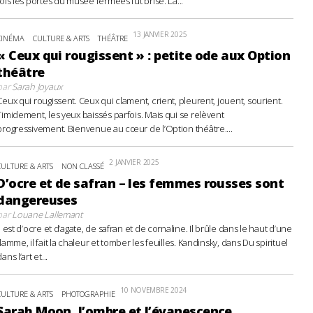
fois les portes du musée fermées fut brisé. La...
13 JANVIER 2025
CINÉMA
CULTURE & ARTS
THÉÂTRE
« Ceux qui rougissent » : petite ode aux Option
théâtre
par
Sarah Joyaux
Ceux qui rougissent. Ceux qui clament, crient, pleurent, jouent, sourient.
Timidement, les yeux baissés parfois. Mais qui se relèvent
progressivement. Bienvenue au cœur de l’Option théâtre....
2 JANVIER 2025
CULTURE & ARTS
NON CLASSÉ
D’ocre et de safran – les femmes rousses sont
dangereuses
par
Louane Lallemant
Il est d’ocre et d’agate, de safran et de cornaline. Il brûle dans le haut d’une
flamme, il fait la chaleur et tomber les feuilles. Kandinsky, dans Du spirituel
ans l’art et...
10 NOVEMBRE 2024
CULTURE & ARTS
PHOTOGRAPHIE
Sarah Moon, l’ombre et l’évanescence