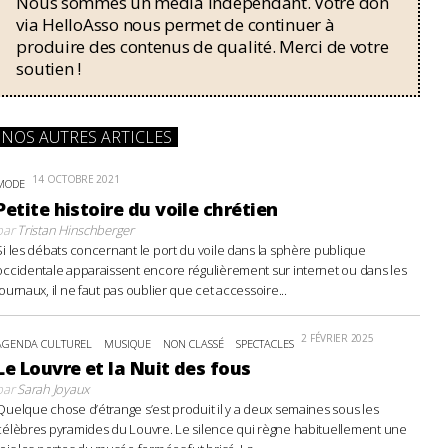
Nous sommes un média indépendant. Votre don
via HelloAsso nous permet de continuer à
produire des contenus de qualité. Merci de votre
soutien !
NOS AUTRES ARTICLES
14 OCTOBRE 2021
MODE
Petite histoire du voile chrétien
par
Tristan Hinschberger
Si les débats concernant le port du voile dans la sphère publique
occidentale apparaissent encore régulièrement sur internet ou dans les
journaux, il ne faut pas oublier que cet accessoire...
2 FÉVRIER 2025
AGENDA CULTUREL
MUSIQUE
NON CLASSÉ
SPECTACLES
Le Louvre et la Nuit des fous
par
Sarah Joyaux
Quelque chose d’étrange s’est produit il y a deux semaines sous les
célèbres pyramides du Louvre. Le silence qui règne habituellement une