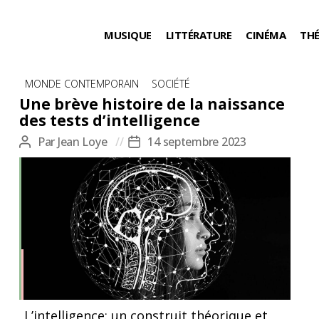
MUSIQUE
LITTÉRATURE
CINÉMA
TH
Catégories
MONDE CONTEMPORAIN
SOCIÉTÉ
Une brève histoire de la naissance
des tests d’intelligence
Par
Jean Loye
14 septembre 2023
Auteur
Date
de
de
l’article
l’article
Image libre de droits
L’intelligence: un construit théorique et