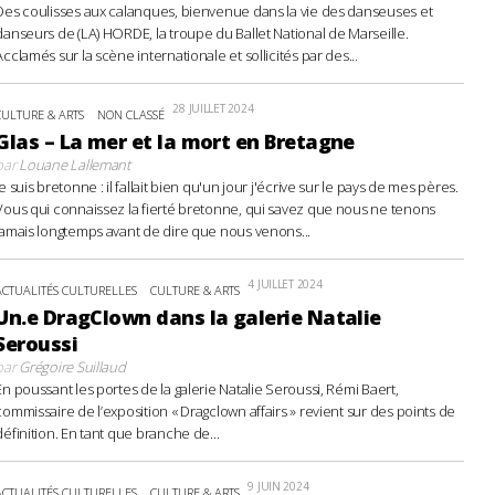
Des coulisses aux calanques, bienvenue dans la vie des danseuses et
danseurs de (LA) HORDE, la troupe du Ballet National de Marseille.
Acclamés sur la scène internationale et sollicités par des...
28 JUILLET 2024
CULTURE & ARTS
NON CLASSÉ
Glas – La mer et la mort en Bretagne
par
Louane Lallemant
Je suis bretonne : il fallait bien qu'un jour j'écrive sur le pays de mes pères.
Vous qui connaissez la fierté bretonne, qui savez que nous ne tenons
jamais longtemps avant de dire que nous venons...
4 JUILLET 2024
ACTUALITÉS CULTURELLES
CULTURE & ARTS
Un.e DragClown dans la galerie Natalie
Seroussi
par
Grégoire Suillaud
En poussant les portes de la galerie Natalie Seroussi, Rémi Baert,
commissaire de l’exposition « Dragclown affairs » revient sur des points de
définition. En tant que branche de...
9 JUIN 2024
ACTUALITÉS CULTURELLES
CULTURE & ARTS