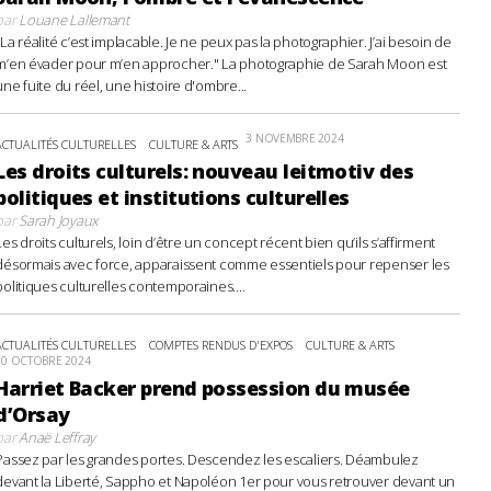
par
Louane Lallemant
"La réalité c’est implacable. Je ne peux pas la photographier. J’ai besoin de
m’en évader pour m’en approcher." La photographie de Sarah Moon est
une fuite du réel, une histoire d'ombre...
3 NOVEMBRE 2024
ACTUALITÉS CULTURELLES
CULTURE & ARTS
Les droits culturels: nouveau leitmotiv des
politiques et institutions culturelles
par
Sarah Joyaux
Les droits culturels, loin d’être un concept récent bien qu’ils s’affirment
désormais avec force, apparaissent comme essentiels pour repenser les
politiques culturelles contemporaines....
ACTUALITÉS CULTURELLES
COMPTES RENDUS D'EXPOS
CULTURE & ARTS
20 OCTOBRE 2024
Harriet Backer prend possession du musée
d’Orsay
par
Anaë Leffray
Passez par les grandes portes. Descendez les escaliers. Déambulez
devant la Liberté, Sappho et Napoléon 1er pour vous retrouver devant un