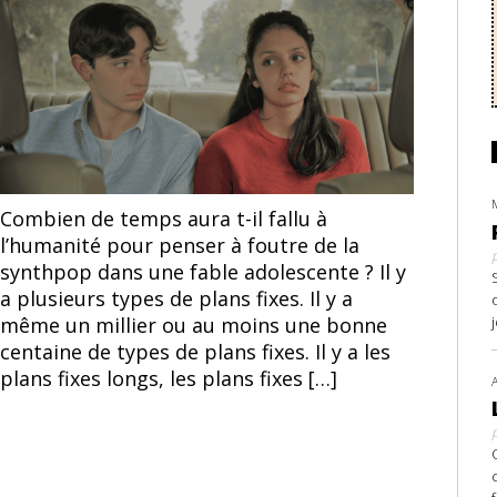
l’article
l’article
Théodore Pellerin et Noée Abita - Genèse, Philippe
Combien de temps aura t-il fallu à
Lesage, 2018
l’humanité pour penser à foutre de la
synthpop dans une fable adolescente ? Il y
a plusieurs types de plans fixes. Il y a
même un millier ou au moins une bonne
centaine de types de plans fixes. Il y a les
plans fixes longs, les plans fixes […]