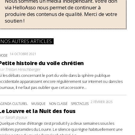
Nous sommes un média indépendant. Votre don
via HelloAsso nous permet de continuer à
produire des contenus de qualité. Merci de votre
soutien !
NOS AUTRES ARTICLES
14 OCTOBRE 2021
MODE
Petite histoire du voile chrétien
par
Tristan Hinschberger
Si les débats concernant le port du voile dans la sphère publique
occidentale apparaissent encore régulièrement sur internet ou dans les
journaux, il ne faut pas oublier que cet accessoire...
2 FÉVRIER 2025
AGENDA CULTUREL
MUSIQUE
NON CLASSÉ
SPECTACLES
Le Louvre et la Nuit des fous
par
Sarah Joyaux
Quelque chose d’étrange s’est produit il y a deux semaines sous les
célèbres pyramides du Louvre. Le silence qui règne habituellement une