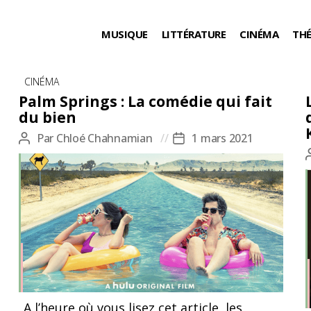
MUSIQUE
LITTÉRATURE
CINÉMA
TH
Catégories
CINÉMA
Palm Springs : La comédie qui fait
du bien
Par
Chloé Chahnamian
1 mars 2021
Auteur
Date
de
de
l’article
l’article
Affiche de ©Palm Springs, Max Barbakow
A l’heure où vous lisez cet article, les