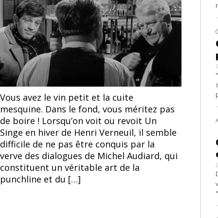
l’article
l’article
Jean-Paul Belmondo et Jean Gabin © Un Singe en Hiver
Vous avez le vin petit et la cuite
(1962) de Henri Verneuil
mesquine. Dans le fond, vous méritez pas
de boire ! Lorsqu’on voit ou revoit Un
Singe en hiver de Henri Verneuil, il semble
difficile de ne pas être conquis par la
verve des dialogues de Michel Audiard, qui
constituent un véritable art de la
punchline et du […]