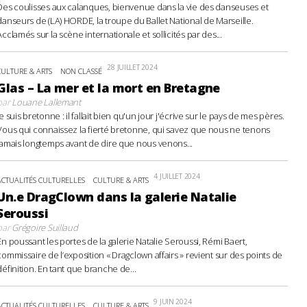
Des coulisses aux calanques, bienvenue dans la vie des danseuses et
danseurs de (LA) HORDE, la troupe du Ballet National de Marseille.
Acclamés sur la scène internationale et sollicités par des...
28 JUILLET 2024
CULTURE & ARTS
NON CLASSÉ
Glas – La mer et la mort en Bretagne
par
Louane Lallemant
Je suis bretonne : il fallait bien qu'un jour j'écrive sur le pays de mes pères.
Vous qui connaissez la fierté bretonne, qui savez que nous ne tenons
jamais longtemps avant de dire que nous venons...
4 JUILLET 2024
ACTUALITÉS CULTURELLES
CULTURE & ARTS
Un.e DragClown dans la galerie Natalie
Seroussi
par
Grégoire Suillaud
En poussant les portes de la galerie Natalie Seroussi, Rémi Baert,
commissaire de l’exposition « Dragclown affairs » revient sur des points de
définition. En tant que branche de...
9 JUIN 2024
ACTUALITÉS CULTURELLES
CULTURE & ARTS