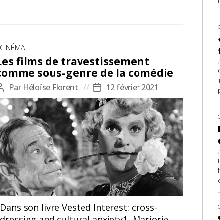
Catégories
CINÉMA
Les films de travestissement
comme sous-genre de la comédie
Par
Héloïse Florent
12 février 2021
Auteur
Date
de
de
l’article
l’article
d
Dans son livre Vested Interest: cross-
dressing and cultural anxiety1, Marjorie