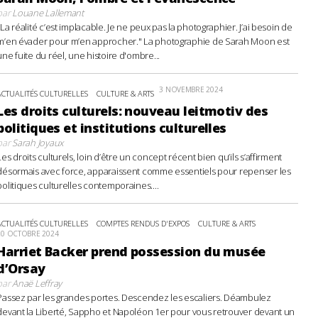
par
Louane Lallemant
"La réalité c’est implacable. Je ne peux pas la photographier. J’ai besoin de
m’en évader pour m’en approcher." La photographie de Sarah Moon est
une fuite du réel, une histoire d'ombre...
3 NOVEMBRE 2024
ACTUALITÉS CULTURELLES
CULTURE & ARTS
Les droits culturels: nouveau leitmotiv des
politiques et institutions culturelles
par
Sarah Joyaux
Les droits culturels, loin d’être un concept récent bien qu’ils s’affirment
désormais avec force, apparaissent comme essentiels pour repenser les
politiques culturelles contemporaines....
ACTUALITÉS CULTURELLES
COMPTES RENDUS D'EXPOS
CULTURE & ARTS
20 OCTOBRE 2024
Harriet Backer prend possession du musée
d’Orsay
par
Anaë Leffray
Passez par les grandes portes. Descendez les escaliers. Déambulez
devant la Liberté, Sappho et Napoléon 1er pour vous retrouver devant un