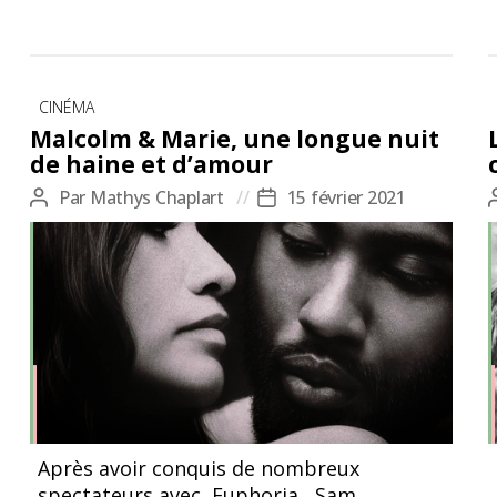
Catégories
CINÉMA
Malcolm & Marie, une longue nuit
de haine et d’amour
Par
Mathys Chaplart
15 février 2021
Auteur
Date
de
de
l’article
l’article
©Malcolm & Marie, Sam Levinson
Après avoir conquis de nombreux
spectateurs avec Euphoria, Sam