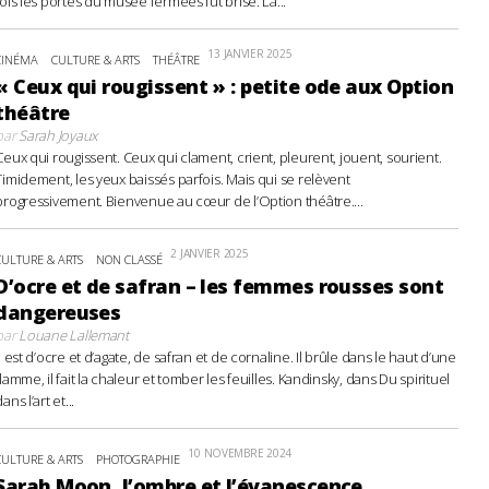
fois les portes du musée fermées fut brisé. La...
13 JANVIER 2025
CINÉMA
CULTURE & ARTS
THÉÂTRE
« Ceux qui rougissent » : petite ode aux Option
théâtre
par
Sarah Joyaux
Ceux qui rougissent. Ceux qui clament, crient, pleurent, jouent, sourient.
Timidement, les yeux baissés parfois. Mais qui se relèvent
progressivement. Bienvenue au cœur de l’Option théâtre....
2 JANVIER 2025
CULTURE & ARTS
NON CLASSÉ
D’ocre et de safran – les femmes rousses sont
dangereuses
par
Louane Lallemant
Il est d’ocre et d’agate, de safran et de cornaline. Il brûle dans le haut d’une
flamme, il fait la chaleur et tomber les feuilles. Kandinsky, dans Du spirituel
ans l’art et...
10 NOVEMBRE 2024
CULTURE & ARTS
PHOTOGRAPHIE
Sarah Moon, l’ombre et l’évanescence