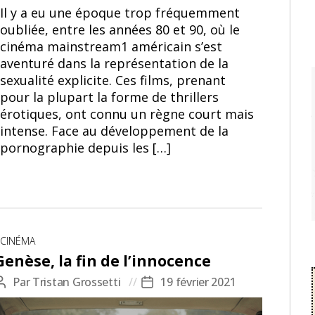
Sharon Stone et Michael Douglas dans ©Basic instinct
Il y a eu une époque trop fréquemment
de Paul Verhoeven
oubliée, entre les années 80 et 90, où le
cinéma mainstream1 américain s’est
aventuré dans la représentation de la
sexualité explicite. Ces films, prenant
pour la plupart la forme de thrillers
érotiques, ont connu un règne court mais
intense. Face au développement de la
pornographie depuis les […]
Catégories
CINÉMA
Genèse, la fin de l’innocence
Par
Tristan Grossetti
19 février 2021
Auteur
Date
de
de