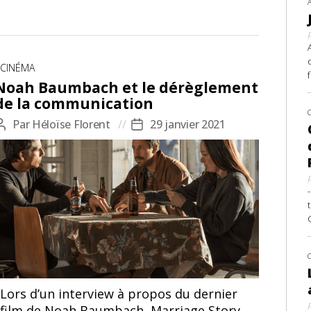
Catégories
CINÉMA
Noah Baumbach et le dérèglement
de la communication
Par
Héloïse Florent
29 janvier 2021
Auteur
Date
de
de
l’article
l’article
Lors d’un interview à propos du dernier
film de Noah Baumbach, Marriage Story,