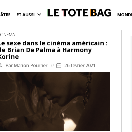
ÉÂTRE
ET AUSSI
MONDE
Catégories
CINÉMA
Le sexe dans le cinéma américain :
de Brian De Palma à Harmony
Korine
Par
Marion Pourrier
26 février 2021
Auteur
Date
de
de
l’article
l’article