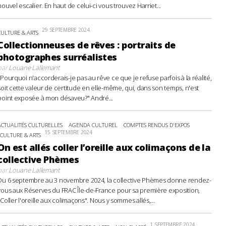
nouvel escalier. En haut de celui-ci vous trouvez Harriet...
29 SEPTEMBRE 2024
CULTURE & ARTS
Collectionneuses de rêves : portraits de
photographes surréalistes
par
Louane Lallemant
"Pourquoi n'accorderais-je pas au rêve ce que je refuse parfois à la réalité,
soit cette valeur de certitude en elle-même, qui, dans son temps, n'est
point exposée à mon désaveu?" André...
ACTUALITÉS CULTURELLES
AGENDA CULTUREL
COMPTES RENDUS D'EXPOS
15 SEPTEMBRE 2024
CULTURE & ARTS
On est allés coller l’oreille aux colimaçons de la
collective Phèmes
par
Louane Lallemant
Du 6 septembre au 3 novembre 2024, la collective Phèmes donne rendez-
vous aux Réserves du FRAC Île-de-France pour sa première exposition,
"Coller l'oreille aux colimaçons". Nous y sommes allés,...
1 SEPTEMBRE 2024