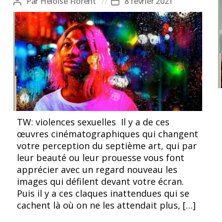
Par
Héloïse Florent
8 février 2021
Auteur
Date
de
de
l’article
l’article
Cheveux roses et regard perçant, Arabella a la dégaine
TW: violences sexuelles Il y a de ces
d'un personnage fort mais qui tait une souffrance
œuvres cinématographiques qui changent
constante
votre perception du septième art, qui par
leur beauté ou leur prouesse vous font
apprécier avec un regard nouveau les
images qui défilent devant votre écran.
Puis il y a ces claques inattendues qui se
cachent là où on ne les attendait plus, […]