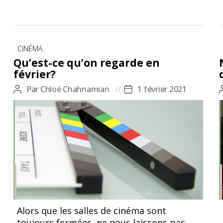
Catégories
CINÉMA
Qu’est-ce qu’on regarde en
février?
Par
Chloé Chahnamian
1 février 2021
Auteur
Date
de
de
l’article
l’article
Alors que les salles de cinéma sont
toujours fermées, ne nous laissons pas