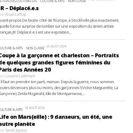
ACTUALITÉS CULTURELLES
CULTURE & ARTS
NON CLASSÉ
JR – Déplacé.e.s
par
Anaë Leffray
Avant-propos De l’autre côté de l’Europe, à Stockholm plus exactement,
quelle fut ma surprise de tomber sur une exposition du street artiste
français JR. Déplacé.e.s est une exposition...
25 AOÛT 2024
CULTURE & ARTS
NON CLASSÉ
Coupe à la garçonne et charleston – Portraits
de quelques grandes figures féminines du
Paris des Années 20
par
Louane Lallemant
- Il faut en prendre ton parti, maman. Depuis la guerre, nous sommes
toutes devenues, plus ou moins, des garçonnes ! (Victor Margueritte, La
Garçonne) Zelda Fitzgerald, Kiki de Montparnasse,...
18 AOÛT 2024
CULTURE & ARTS
Life on Mars(eille) : 9 danseurs, un été, une
autre planète
par
Sarah Joyaux