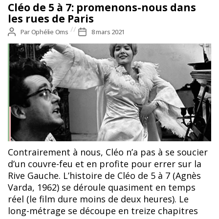
Cléo de 5 à 7: promenons-nous dans
les rues de Paris
Auteur
Par
Ophélie Oms
Date
8 mars 2021
de
de
l’article
l’article
Cléo et son pianiste (Michel Legrand) ©Cléo 5 à 7, Agnès
Contrairement à nous, Cléo n’a pas à se soucier
Varda
d’un couvre-feu et en profite pour errer sur la
Rive Gauche. L’histoire de Cléo de 5 à 7 (Agnès
Varda, 1962) se déroule quasiment en temps
réel (le film dure moins de deux heures). Le
long-métrage se découpe en treize chapitres