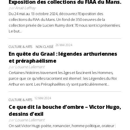
Exposition des collections du FIAA du Mans.
par
Anaë Leffray
Du 24 mai au 13 octobre 2024, découvrez l’Exposition des
collections du FIAA du Mans. Un fond de 350 oeuvres de la
collection privée de Lucien Ruimy dont 70 nous sont ici présentées.
Le but...
26 MAI 2024
CULTURE & ARTS
NON CLASSÉ
En quête du Graal : légendes arthuriennes
et préraphaélisme
par
Louane Lallemant
Certaines histoires traversent les âges et fascinent les Hommes,
parce que ce qu'elles racontent est éternel : les Légendes du Roi
Arthur en sont. Les Préraphaélites s'y sont particulièrement...
12 MAI 2024
CULTURE & ARTS
Ce que dit la bouche d’ombre – Victor Hugo,
dessins d’exil
par
Louane Lallemant
On sait Victor Hugo poète, romancier, homme politique, orateur :