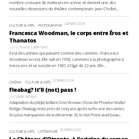
nombre croissant de metteurs en scène, et devient une des
nouvelles obsessions du théâtre contemporain. Jean Chollet,...
24 MARS 2024
CULTURE & ARTS
PHOTOGRAPHIE
Francesca Woodman, le corps entre Éros et
Thanatos
par
Louane Lallemant
Il est des artistes qui passent comme des comètes ; Francesca
Woodman en est. Elle naît en 1958, commence la photographie à
treize ans, et se suicide en 1981, à l’âge de 22 ans. Elle...
22 MARS 2024
CINÉMA
CULTURE & ARTS
Fleabag? It’ll (not) pass !
par
Jade Serieys
Adaptation du (déjà) brillant One-Woman Show de Phoebe-Waller
Bridge, Fleabag reste près de cinq ans après sa fin une des séries
les plus marquantes de la décennie. Et, le Hot Priest avait beau...
20 MARS 2024
CULTURE & ARTS
LITTÉRATURE