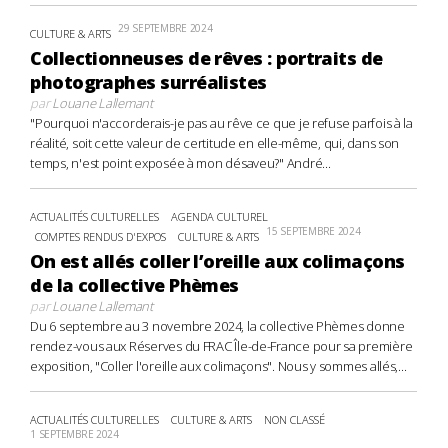
29 SEPTEMBRE 2024
CULTURE & ARTS
Collectionneuses de rêves : portraits de
photographes surréalistes
par
Louane Lallemant
"Pourquoi n'accorderais-je pas au rêve ce que je refuse parfois à la
réalité, soit cette valeur de certitude en elle-même, qui, dans son
temps, n'est point exposée à mon désaveu?" André...
ACTUALITÉS CULTURELLES
AGENDA CULTUREL
15 SEPTEMBRE 2024
COMPTES RENDUS D'EXPOS
CULTURE & ARTS
On est allés coller l’oreille aux colimaçons
de la collective Phèmes
par
Louane Lallemant
Du 6 septembre au 3 novembre 2024, la collective Phèmes donne
rendez-vous aux Réserves du FRAC Île-de-France pour sa première
exposition, "Coller l'oreille aux colimaçons". Nous y sommes allés,...
ACTUALITÉS CULTURELLES
CULTURE & ARTS
NON CLASSÉ
1 SEPTEMBRE 2024