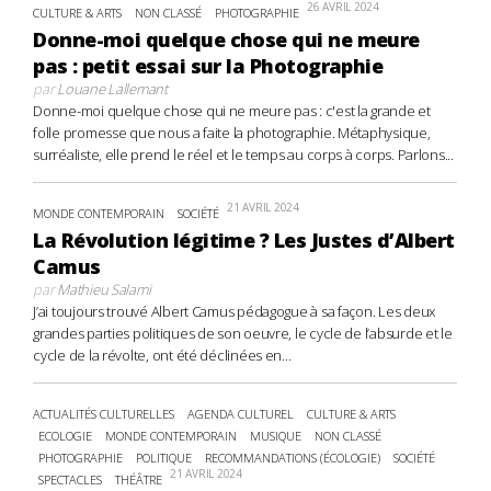
26 AVRIL 2024
CULTURE & ARTS
NON CLASSÉ
PHOTOGRAPHIE
Donne-moi quelque chose qui ne meure
pas : petit essai sur la Photographie
par
Louane Lallemant
Donne-moi quelque chose qui ne meure pas : c'est la grande et
folle promesse que nous a faite la photographie. Métaphysique,
surréaliste, elle prend le réel et le temps au corps à corps. Parlons...
21 AVRIL 2024
MONDE CONTEMPORAIN
SOCIÉTÉ
La Révolution légitime ? Les Justes d’Albert
Camus
par
Mathieu Salami
J’ai toujours trouvé Albert Camus pédagogue à sa façon. Les deux
grandes parties politiques de son oeuvre, le cycle de l’absurde et le
cycle de la révolte, ont été déclinées en...
ACTUALITÉS CULTURELLES
AGENDA CULTUREL
CULTURE & ARTS
ECOLOGIE
MONDE CONTEMPORAIN
MUSIQUE
NON CLASSÉ
PHOTOGRAPHIE
POLITIQUE
RECOMMANDATIONS (ÉCOLOGIE)
SOCIÉTÉ
21 AVRIL 2024
SPECTACLES
THÉÂTRE