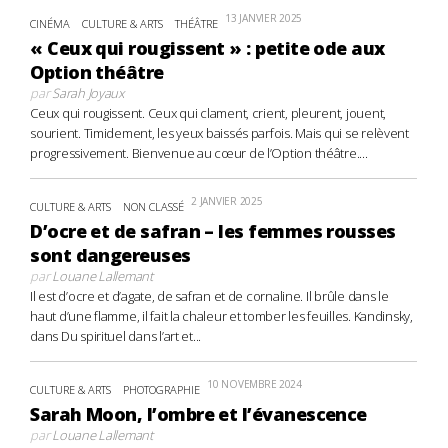
13 JANVIER 2025
CINÉMA
CULTURE & ARTS
THÉÂTRE
« Ceux qui rougissent » : petite ode aux
Option théâtre
par
Sarah Joyaux
Ceux qui rougissent. Ceux qui clament, crient, pleurent, jouent,
sourient. Timidement, les yeux baissés parfois. Mais qui se relèvent
progressivement. Bienvenue au cœur de l’Option théâtre....
2 JANVIER 2025
CULTURE & ARTS
NON CLASSÉ
D’ocre et de safran – les femmes rousses
sont dangereuses
par
Louane Lallemant
Il est d’ocre et d’agate, de safran et de cornaline. Il brûle dans le
haut d’une flamme, il fait la chaleur et tomber les feuilles. Kandinsky,
dans Du spirituel dans l’art et...
10 NOVEMBRE 2024
CULTURE & ARTS
PHOTOGRAPHIE
Sarah Moon, l’ombre et l’évanescence
par
Louane Lallemant