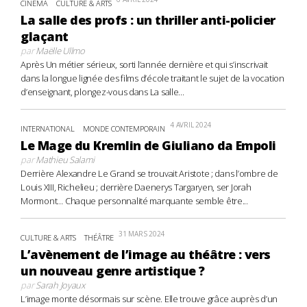
CINÉMA
CULTURE & ARTS
La salle des profs : un thriller anti-policier
glaçant
par
Maëlle Ullmo
Après Un métier sérieux, sorti l’année dernière et qui s’inscrivait
dans la longue lignée des films d’école traitant le sujet de la vocation
d’enseignant, plongez-vous dans La salle...
4 AVRIL 2024
INTERNATIONAL
MONDE CONTEMPORAIN
Le Mage du Kremlin de Giuliano da Empoli
par
Mathieu Salami
Derrière Alexandre Le Grand se trouvait Aristote ; dans l’ombre de
Louis XIII, Richelieu ; derrière Daenerys Targaryen, ser Jorah
Mormont… Chaque personnalité marquante semble être...
31 MARS 2024
CULTURE & ARTS
THÉÂTRE
L’avènement de l’image au théâtre : vers
un nouveau genre artistique ?
par
Sarah Joyaux
L’image monte désormais sur scène. Elle trouve grâce auprès d’un