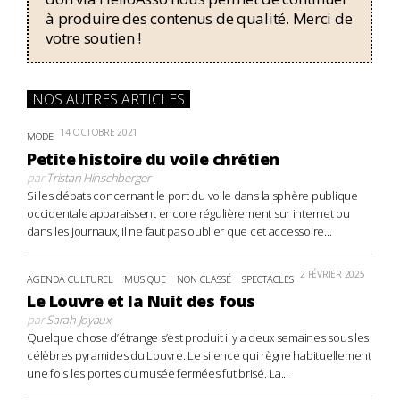
à produire des contenus de qualité. Merci de
votre soutien !
NOS AUTRES ARTICLES
14 OCTOBRE 2021
MODE
Petite histoire du voile chrétien
par
Tristan Hinschberger
Si les débats concernant le port du voile dans la sphère publique
occidentale apparaissent encore régulièrement sur internet ou
dans les journaux, il ne faut pas oublier que cet accessoire...
2 FÉVRIER 2025
AGENDA CULTUREL
MUSIQUE
NON CLASSÉ
SPECTACLES
Le Louvre et la Nuit des fous
par
Sarah Joyaux
Quelque chose d’étrange s’est produit il y a deux semaines sous les
célèbres pyramides du Louvre. Le silence qui règne habituellement
une fois les portes du musée fermées fut brisé. La...