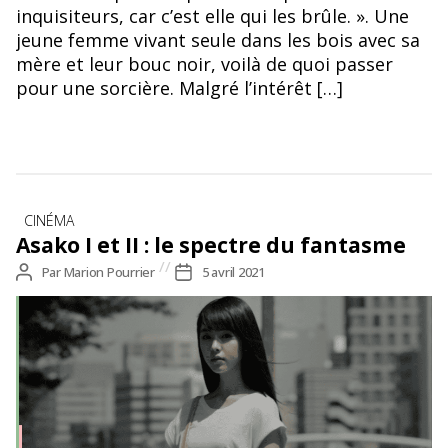
inquisiteurs, car c’est elle qui les brûle. ». Une
jeune femme vivant seule dans les bois avec sa
mère et leur bouc noir, voilà de quoi passer
pour une sorcière. Malgré l’intérêt […]
Catégories
CINÉMA
Asako I et II : le spectre du fantasme
Auteur
Par
Marion Pourrier
Date
5 avril 2021
de
de
l’article
l’article