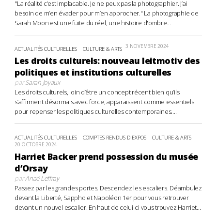
"La réalité c’est implacable. Je ne peux pas la photographier. J’ai
besoin de m’en évader pour m’en approcher." La photographie de
Sarah Moon est une fuite du réel, une histoire d'ombre...
3 NOVEMBRE 2024
ACTUALITÉS CULTURELLES
CULTURE & ARTS
Les droits culturels: nouveau leitmotiv des
politiques et institutions culturelles
par
Sarah Joyaux
Les droits culturels, loin d’être un concept récent bien qu’ils
s’affirment désormais avec force, apparaissent comme essentiels
pour repenser les politiques culturelles contemporaines....
ACTUALITÉS CULTURELLES
COMPTES RENDUS D'EXPOS
CULTURE & ARTS
20 OCTOBRE 2024
Harriet Backer prend possession du musée
d’Orsay
par
Anaë Leffray
Passez par les grandes portes. Descendez les escaliers. Déambulez
devant la Liberté, Sappho et Napoléon 1er pour vous retrouver
devant un nouvel escalier. En haut de celui-ci vous trouvez Harriet...