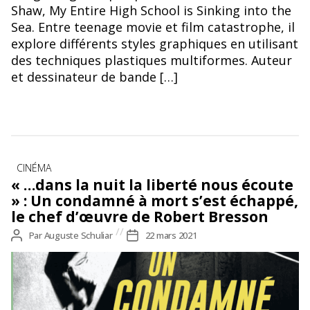
Shaw, My Entire High School is Sinking into the
Sea. Entre teenage movie et film catastrophe, il
explore différents styles graphiques en utilisant
des techniques plastiques multiformes. Auteur
et dessinateur de bande […]
Catégories
CINÉMA
« …dans la nuit la liberté nous écoute
» : Un condamné à mort s’est échappé,
le chef d’œuvre de Robert Bresson
Auteur
Par
Auguste Schuliar
Date
22 mars 2021
de
de
l’article
l’article