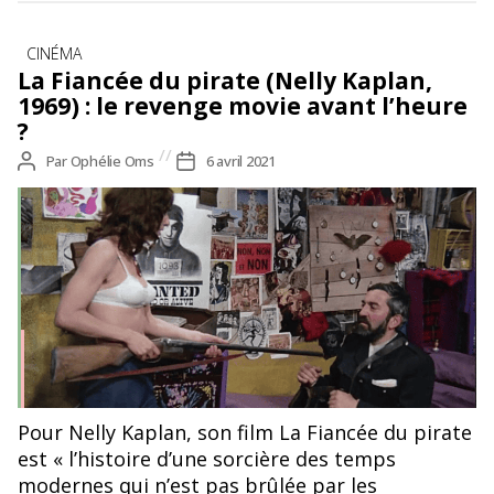
Catégories
CINÉMA
La Fiancée du pirate (Nelly Kaplan,
1969) : le revenge movie avant l’heure
?
Auteur
Par
Ophélie Oms
Date
6 avril 2021
de
de
l’article
l’article
Marie menace le garde-chasse,©La Fiancée du pirate, Nelly
Pour Nelly Kaplan, son film La Fiancée du pirate
Kaplan, 1969
est « l’histoire d’une sorcière des temps
modernes qui n’est pas brûlée par les