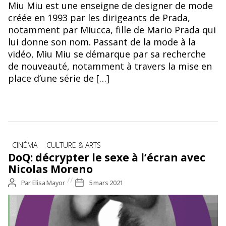
Mati Diop, grande observatrice des petites choses ©In My
Miu Miu est une enseigne de designer de mode
Room, Mati Diop
créée en 1993 par les dirigeants de Prada,
notamment par Miucca, fille de Mario Prada qui
lui donne son nom. Passant de la mode à la
vidéo, Miu Miu se démarque par sa recherche
de nouveauté, notamment à travers la mise en
place d’une série de […]
Catégories
CINÉMA
CULTURE & ARTS
DoQ: décrypter le sexe à l’écran avec
Nicolas Moreno
Auteur
Par
Elisa Mayor
Date
5 mars 2021
de
de
l’article
l’article