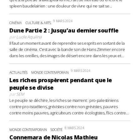
spleen baudelairien : une douleur de vivre qui ne sait se...
9 MARS 2024
CINÉMA
CULTURE & ARTS
Dune Partie 2 : Jusqu’au dernier souffle
par
Lucile Aquilina
Il faut un moment avant de reprendre ses esprits en sortant de la
salle de cinéma. C’est avec la bande son de Hans Zimmer encore
dans les oreilles, des images de désert encore dans les yeux et...
9 MARS 2024
ACTUALITÉS
MONDE CONTEMPORAIN
Les riches prospèrent pendant que le
peuple se divise
par
SEM
Le peuple se déchire, les riches se marrent : pro-palestiniens
contre pro-israéliens, grévistes contre non-grévistes, pauvres
contre moins pauvres, agriculteurs contre écologistes, flics contre...
8 MARS 2024
MONDE CONTEMPORAIN
SOCIÉTÉ
Connemara de Nicolas Mathieu