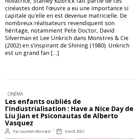
novatrice, Stanley Kubrick fait partie de ces
cinéastes dont l’œuvre a eu une importance si
capitale qu’elle en est devenue matricielle. De
nombreux réalisateurs revendiquent son
héritage, notamment Pete Doctor, David
Silverman et Lee Unkrich dans Monstres & Cie
(2002) en s’inspirant de Shining (1980). Unkrich
est un grand fan […]
Catégories
CINÉMA
Les enfants oubliés de
l’industrialisation : Have a Nice Day de
Liu Jian et Psiconautas de Alberto
Vasquez
Auteur
Par
Laureen Bornard
Date
9 avril 2021
de
de