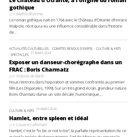
Le Château d’Otrante, à l’origine du roman
gothique
par
Mathis Blomme
Le roman gothique naît en 1764 avec le Château d’Otrante d’Horace
Walpole, récit qui a eu une influence considérable dans l’histoire
de...
ACTUALITÉS CULTURELLES
COMPTES RENDUS D'EXPOS
CULTURE & ARTS
17 MARS 2024
SPECTACLES
Exposer un danseur-chorégraphe dans un
FRAC : Boris Charmatz
par
Victoria de Bank
Nous rentrons dans l’exposition et sommes confrontés au premier
film (Les Disparates, 1999). Sur un très grand écran, grandeur nature
Boris Charmatz danse un solo décalé, humoristique,...
10 MARS 2024
CULTURE & ARTS
Hamlet, entre spleen et idéal
par
Louane Lallemant
Hamlet, c'est le "to be or not to be", la parfaite représentation de ce
qu'est la poésie shakespearienne, l'art de Moreau ou encore le