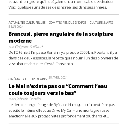
souvent, on ignore qu'il fut également un formidable dessinateur.
Voici quelques uns de ses dessins réalisés dans ses années...
ACTUALITÉS CULTURELLES
COMPTES RENDUS D'EXPOS
CULTURE & ARTS
5 MAI 2024
Brancusi, pierre angulaire de la sculpture
moderne
par
Grégoire Suillaud
De l’Olténie à l’impasse Ronsin il y a près de 2000 km. Pourtant, il y a
dans ces deux espaces, la recette qui a nourri l’un des pionniers de
la sculpture abstraite. C’est à Constantin...
28 AVRIL 2024
CINÉMA
CULTURE & ARTS
Le Mal n’existe pas ou “Comment l’eau
coule toujours vers le bas”
par
Gabriela Portillo
Le dernier long métrage de Ryûsuke Hamaguchi n’a peut-être pas
suscité le même effet que Drive My Car – une montagne russe
émotionnelle aux protagonistes profondément touchants et...