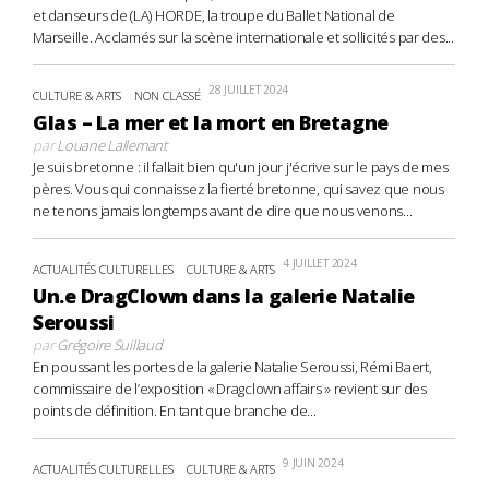
et danseurs de (LA) HORDE, la troupe du Ballet National de
Marseille. Acclamés sur la scène internationale et sollicités par des...
28 JUILLET 2024
CULTURE & ARTS
NON CLASSÉ
Glas – La mer et la mort en Bretagne
par
Louane Lallemant
Je suis bretonne : il fallait bien qu'un jour j'écrive sur le pays de mes
pères. Vous qui connaissez la fierté bretonne, qui savez que nous
ne tenons jamais longtemps avant de dire que nous venons...
4 JUILLET 2024
ACTUALITÉS CULTURELLES
CULTURE & ARTS
Un.e DragClown dans la galerie Natalie
Seroussi
par
Grégoire Suillaud
En poussant les portes de la galerie Natalie Seroussi, Rémi Baert,
commissaire de l’exposition « Dragclown affairs » revient sur des
points de définition. En tant que branche de...
9 JUIN 2024
ACTUALITÉS CULTURELLES
CULTURE & ARTS