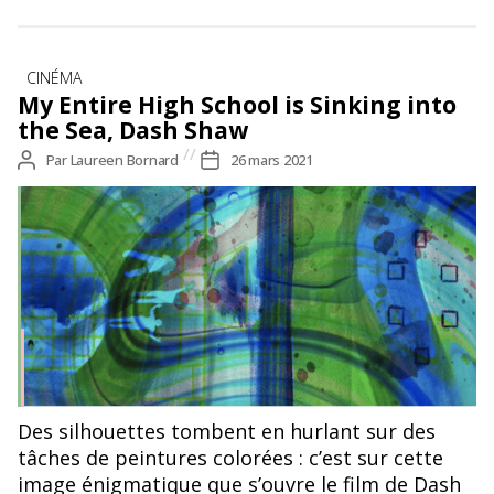
Catégories
CINÉMA
My Entire High School is Sinking into
the Sea, Dash Shaw
Auteur
Par
Laureen Bornard
Date
26 mars 2021
de
de
l’article
l’article
©My Entire High School is Sinking into the Sea, Dash Shaw
Des silhouettes tombent en hurlant sur des
tâches de peintures colorées : c’est sur cette
image énigmatique que s’ouvre le film de Dash