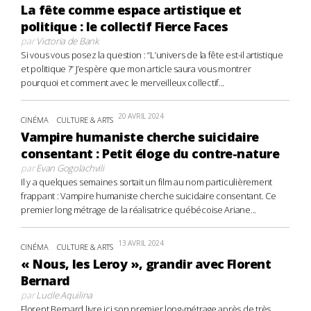
La fête comme espace artistique et
politique : le collectif Fierce Faces
par
Victoria de Bank
Si vous vous posez la question : “L’univers de la fête est-il artistique
et politique ?” J’espère que mon article saura vous montrer
pourquoi et comment avec le merveilleux collectif...
20 AVRIL 2024
CINÉMA
CULTURE & ARTS
Vampire humaniste cherche suicidaire
consentant : Petit éloge du contre-nature
par
Evan Gogolachvili
Il y a quelques semaines sortait un film au nom particulièrement
frappant : Vampire humaniste cherche suicidaire consentant. Ce
premier long métrage de la réalisatrice québécoise Ariane...
13 AVRIL 2024
CINÉMA
CULTURE & ARTS
« Nous, les Leroy », grandir avec Florent
Bernard
par
Lucile Aquilina
Florent Bernard livre ici son premier long-métrage après de très