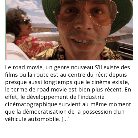
l’article
l’article
Raoul Duke, joué par Johnny Depp, en plein trip ©Las Vegas
Le road movie, un genre nouveau S’il existe des
Parano, Terry Gilliam
films où la route est au centre du récit depuis
presque aussi longtemps que le cinéma existe,
le terme de road movie est bien plus récent. En
effet, le développement de l’industrie
cinématographique survient au même moment
que la démocratisation de la possession d’un
véhicule automobile. […]