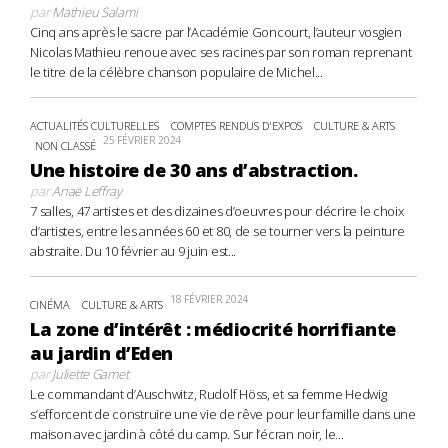
par
Mathieu Salami
Cinq ans après le sacre par l’Académie Goncourt, l’auteur vosgien
Nicolas Mathieu renoue avec ses racines par son roman reprenant
le titre de la célèbre chanson populaire de Michel...
ACTUALITÉS CULTURELLES
COMPTES RENDUS D'EXPOS
CULTURE & ARTS
25 FÉVRIER 2024
NON CLASSÉ
Une histoire de 30 ans d’abstraction.
par
Anaë Leffray
7 salles, 47 artistes et des dizaines d’oeuvres pour décrire le choix
d’artistes, entre les années 60 et 80, de se tourner vers la peinture
abstraite. Du 10 février au 9 juin est...
18 FÉVRIER 2024
CINÉMA
CULTURE & ARTS
La zone d’intérêt : médiocrité horrifiante
au jardin d’Eden
par
Juliette Gamet
Le commandant d’Auschwitz, Rudolf Höss, et sa femme Hedwig
s’efforcent de construire une vie de rêve pour leur famille dans une
maison avec jardin à côté du camp. Sur l’écran noir, le...