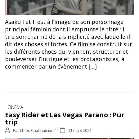
Erika Karata dans ©Asako I et II ,Ryûsuke Hamaguchi (2019)
Asako I et II est à l’image de son personnage
principal féminin dont il emprunte le titre : il
tire son charme de la simplicité avec laquelle il
dit des choses si fortes. Ce film se construit sur
les différents chocs qui viennent structurer et
bouleverser l’intrigue et les protagonistes, à
commencer par un évènement […]
Catégories
CINÉMA
Easy Rider et Las Vegas Parano : Pur
trip
Auteur
Par
Chloé Chahnamian
Date
31 mars 2021
de
de