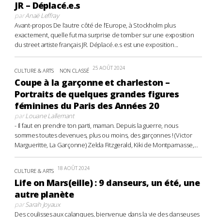
JR – Déplacé.e.s
par
Anaë Leffray
Avant-propos De l’autre côté de l’Europe, à Stockholm plus
exactement, quelle fut ma surprise de tomber sur une exposition
du street artiste français JR. Déplacé.e.s est une exposition...
25 AOÛT 2024
CULTURE & ARTS
NON CLASSÉ
Coupe à la garçonne et charleston –
Portraits de quelques grandes figures
féminines du Paris des Années 20
par
Louane Lallemant
- Il faut en prendre ton parti, maman. Depuis la guerre, nous
sommes toutes devenues, plus ou moins, des garçonnes ! (Victor
Margueritte, La Garçonne) Zelda Fitzgerald, Kiki de Montparnasse,...
18 AOÛT 2024
CULTURE & ARTS
Life on Mars(eille) : 9 danseurs, un été, une
autre planète
par
Sarah Joyaux
Des coulisses aux calanques, bienvenue dans la vie des danseuses