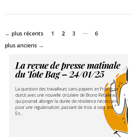
Pagination
…
←
plus récents
1
2
3
6
des
publications
plus anciens
→
La revue de presse matinale
du Tote Bag – 24/01/25
La question des travailleurs sans-papiers en France se
durcit avec une nouvelle circulaire de Bruno Retailleau
qui pourrait allonger la durée de résidence nécessaire
pour une régularisation, passant de trois à sept ans.
En...