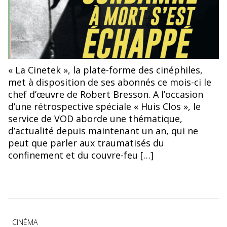
©Un condamné à mort s'est échappé, Robert Bresson
« La Cinetek », la plate-forme des cinéphiles,
met à disposition de ses abonnés ce mois-ci le
chef d’œuvre de Robert Bresson. A l’occasion
d’une rétrospective spéciale « Huis Clos », le
service de VOD aborde une thématique,
d’actualité depuis maintenant un an, qui ne
peut que parler aux traumatisés du
confinement et du couvre-feu […]
Catégories
CINÉMA