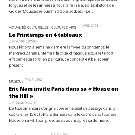
longues et belles années à nous faire rire avec les sketchs de
Golden Moustache puis l’inratable podcast « Le...
11 AVRIL 2024
ACTUALITÉS CULTURELLES
CULTURE & ARTS
Le Printemps en 4 tableaux
par
Anaë Leffray
Nous fêtions la semaine dernière l’arrivée du printemps, le
mercredi 21 mars. Même si la crise climatique actuelle tend à
effacer les saisons, en peinture, ce concept est bel et bien
présent....
7 AVRIL 2024
MUSIQUE
Eric Nam invite Paris dans sa « House on
the Hill »
par
Solène Finet
L’artiste américain d’origine coréenne était de passage dans la
capitale les 15 et 16 Mars derniers dans le cadre de sa tournée
House on a Hill Tour, presque deux ans après sa dernière...
6 AVRIL 2024