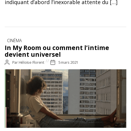
indiquant d’abord l’inexorable attente du […]
Catégories
CINÉMA
In My Room ou comment l’intime
devient universel
Auteur
Par
Héloïse Florent
Date
5 mars 2021
de
de
l’article
l’article