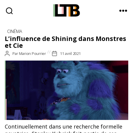
Le
Catégories
Tote
CINÉMA
Bag
L’influence de Shining dans Monstres
-
et Cie
Média
Auteur
Par
Marion Pourrier
Date
11 avril 2021
d'information
de
de
quotidienne
l’article
l’article
CAPTURE D'ÉCRAN PIXAR
Continuellement dans une recherche formelle