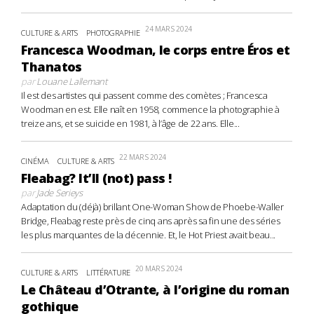
24 MARS 2024
CULTURE & ARTS
PHOTOGRAPHIE
Francesca Woodman, le corps entre Éros et
Thanatos
par
Louane Lallemant
Il est des artistes qui passent comme des comètes ; Francesca
Woodman en est. Elle naît en 1958, commence la photographie à
treize ans, et se suicide en 1981, à l’âge de 22 ans. Elle...
22 MARS 2024
CINÉMA
CULTURE & ARTS
Fleabag? It’ll (not) pass !
par
Jade Serieys
Adaptation du (déjà) brillant One-Woman Show de Phoebe-Waller
Bridge, Fleabag reste près de cinq ans après sa fin une des séries
les plus marquantes de la décennie. Et, le Hot Priest avait beau...
20 MARS 2024
CULTURE & ARTS
LITTÉRATURE
Le Château d’Otrante, à l’origine du roman
gothique