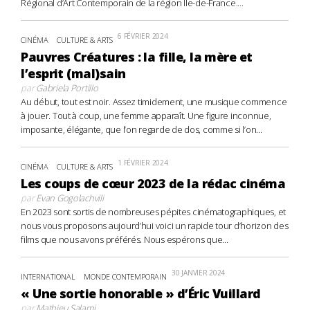
Régional d’Art Contemporain de la région Île-de-France....
6 FÉVRIER 2024
CINÉMA
CULTURE & ARTS
Pauvres Créatures : la fille, la mère et
l’esprit (mal)sain
par
Gabriela Portillo
Au début, tout est noir. Assez timidement, une musique commence
à jouer. Tout à coup, une femme apparaît. Une figure inconnue,
imposante, élégante, que l’on regarde de dos, comme si l’on...
1 FÉVRIER 2024
CINÉMA
CULTURE & ARTS
Les coups de cœur 2023 de la rédac cinéma
par
Evan Gogolachvili
En 2023 sont sortis de nombreuses pépites cinématographiques, et
nous vous proposons aujourd’hui voici un rapide tour d’horizon des
films que nous avons préférés. Nous espérons que...
30 JANVIER 2024
INTERNATIONAL
MONDE CONTEMPORAIN
« Une sortie honorable » d’Éric Vuillard
par
Mathieu Salami