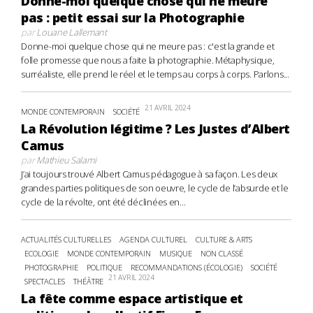
Donne-moi quelque chose qui ne meure
pas : petit essai sur la Photographie
par
Louane Lallemant
Donne-moi quelque chose qui ne meure pas : c'est la grande et
folle promesse que nous a faite la photographie. Métaphysique,
surréaliste, elle prend le réel et le temps au corps à corps. Parlons...
21 AVRIL 2024
MONDE CONTEMPORAIN
SOCIÉTÉ
La Révolution légitime ? Les Justes d’Albert
Camus
par
Mathieu Salami
J’ai toujours trouvé Albert Camus pédagogue à sa façon. Les deux
grandes parties politiques de son oeuvre, le cycle de l’absurde et le
cycle de la révolte, ont été déclinées en...
ACTUALITÉS CULTURELLES
AGENDA CULTUREL
CULTURE & ARTS
ECOLOGIE
MONDE CONTEMPORAIN
MUSIQUE
NON CLASSÉ
PHOTOGRAPHIE
POLITIQUE
RECOMMANDATIONS (ÉCOLOGIE)
SOCIÉTÉ
21 AVRIL 2024
SPECTACLES
THÉÂTRE
La fête comme espace artistique et