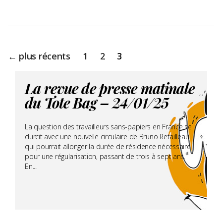
Pagination
←
plus récents
1
2
3
des
publications
La revue de presse matinale
du Tote Bag – 24/01/25
La question des travailleurs sans-papiers en France se
durcit avec une nouvelle circulaire de Bruno Retailleau
qui pourrait allonger la durée de résidence nécessaire
pour une régularisation, passant de trois à sept ans.
En...