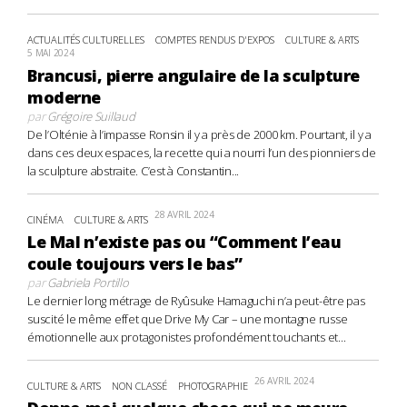
ACTUALITÉS CULTURELLES
COMPTES RENDUS D'EXPOS
CULTURE & ARTS
5 MAI 2024
Brancusi, pierre angulaire de la sculpture
moderne
par
Grégoire Suillaud
De l’Olténie à l’impasse Ronsin il y a près de 2000 km. Pourtant, il y a
dans ces deux espaces, la recette qui a nourri l’un des pionniers de
la sculpture abstraite. C’est à Constantin...
28 AVRIL 2024
CINÉMA
CULTURE & ARTS
Le Mal n’existe pas ou “Comment l’eau
coule toujours vers le bas”
par
Gabriela Portillo
Le dernier long métrage de Ryûsuke Hamaguchi n’a peut-être pas
suscité le même effet que Drive My Car – une montagne russe
émotionnelle aux protagonistes profondément touchants et...
26 AVRIL 2024
CULTURE & ARTS
NON CLASSÉ
PHOTOGRAPHIE