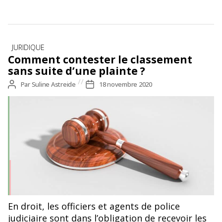
Catégories
JURIDIQUE
Comment contester le classement
sans suite d’une plainte ?
Auteur
Par
Suline Astreide
Date
18 novembre 2020
de
de
l’article
l’article
En droit, les officiers et agents de police
judiciaire sont dans l’obligation de recevoir les