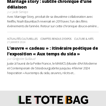
Marriage story : subtile chronique d’une
déliaison
par
Jade Serieys
Avec Marriage Story, produit de sa deuxième collaboration avec
Netflix, Noah Baumbach revenait en 2019 avec l’un des films
évènements de l’année. Retour sur cette chronique douce-amère...
ACTUALITÉS CULTURELLES
COMPTES RENDUS D'EXPOS
CULTURE & ARTS
21 JANVIER 2024
L’œuvre « cadeau » : itinéraire poétique de
l’exposition « Aux temps du sida »
par
Grégoire Suillaud
Juste à l’ouest de la Petite France, le MAMCS (Musée d’Art Moderne
et Contemporain de Strasbourg) abrite jusqu’au 4 février 2024
l’exposition « Aux temps du sida, œuvres, récits et...