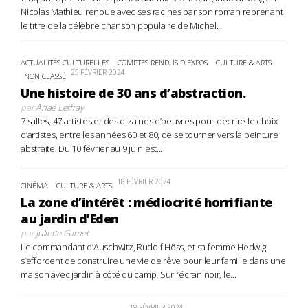
Nicolas Mathieu renoue avec ses racines par son roman reprenant
le titre de la célèbre chanson populaire de Michel...
ACTUALITÉS CULTURELLES
COMPTES RENDUS D'EXPOS
CULTURE & ARTS
25 FÉVRIER 2024
NON CLASSÉ
Une histoire de 30 ans d’abstraction.
par
Anaë Leffray
7 salles, 47 artistes et des dizaines d’oeuvres pour décrire le choix
d’artistes, entre les années 60 et 80, de se tourner vers la peinture
abstraite. Du 10 février au 9 juin est...
18 FÉVRIER 2024
CINÉMA
CULTURE & ARTS
La zone d’intérêt : médiocrité horrifiante
au jardin d’Eden
par
Juliette Gamet
Le commandant d’Auschwitz, Rudolf Höss, et sa femme Hedwig
s’efforcent de construire une vie de rêve pour leur famille dans une
maison avec jardin à côté du camp. Sur l’écran noir, le...
18 FÉVRIER 2024