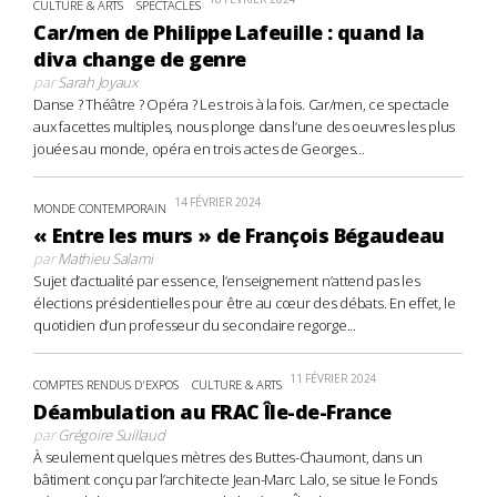
CULTURE & ARTS
SPECTACLES
Car/men de Philippe Lafeuille : quand la
diva change de genre
par
Sarah Joyaux
Danse ? Théâtre ? Opéra ? Les trois à la fois. Car/men, ce spectacle
aux facettes multiples, nous plonge dans l’une des oeuvres les plus
jouées au monde, opéra en trois actes de Georges...
14 FÉVRIER 2024
MONDE CONTEMPORAIN
« Entre les murs » de François Bégaudeau
par
Mathieu Salami
Sujet d’actualité par essence, l’enseignement n’attend pas les
élections présidentielles pour être au cœur des débats. En effet, le
quotidien d’un professeur du secondaire regorge...
11 FÉVRIER 2024
COMPTES RENDUS D'EXPOS
CULTURE & ARTS
Déambulation au FRAC Île-de-France
par
Grégoire Suillaud
À seulement quelques mètres des Buttes-Chaumont, dans un
bâtiment conçu par l’architecte Jean-Marc Lalo, se situe le Fonds