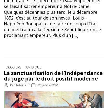
mémorable. Le 2 décembre 1804, Napoléon Ier
se faisait sacrer empereur à Notre-Dame.
Quelques décennies plus tard, le 2 décembre
1852, c’est au tour de son neveu, Louis-
Napoléon Bonaparte, de faire un coup d’État
qui mettra fin à la Deuxième République, en se
proclamant empereur. Plus d’un […]
Catégories
DOSSIERS
JURIDIQUE
La sanctuarisation de l’indépendance
du juge par le droit positif moderne
Auteur
Par
Antoine
Date
20 janvier 2021
de
de
l’article
l’article