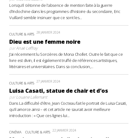
Lorsqu’il s’étonne de l’absence de mention faite à la guerre
d’Indochine dans les programmes d’histoire du secondaire, Eric
Vuillard semble insinuer que ce sont les...
28 JANVIER 2024
CULTURE & ARTS
Dieu est une femme noire
par
Anaë Leffray
J’ai récemment lu Sorcières de Mona Chollet. Outre le fait que ce
livre est divin, il est également truffé de références artistiques,
littéraires et universitaires. Dans sa conclusion,...
27 JANVIER 2024
CULTURE & ARTS
Luisa Casati, statue de chair et d’os
par
Louane Lallemant
Dans La difficulté d’être, Jean Cocteau fait le portrait de Luisa Casati,
qu’il amorce ainsi – et cet article ne saurait avoir meilleure
introduction : « Que ces lignes lui...
22 JANVIER 2024
CINÉMA
CULTURE & ARTS