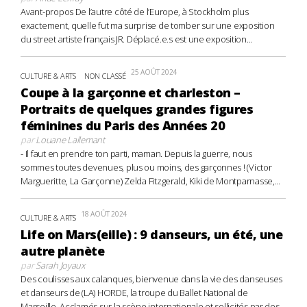
Avant-propos De l’autre côté de l’Europe, à Stockholm plus
exactement, quelle fut ma surprise de tomber sur une exposition
du street artiste français JR. Déplacé.e.s est une exposition...
25 AOÛT 2024
CULTURE & ARTS
NON CLASSÉ
Coupe à la garçonne et charleston –
Portraits de quelques grandes figures
féminines du Paris des Années 20
par
Louane Lallemant
- Il faut en prendre ton parti, maman. Depuis la guerre, nous
sommes toutes devenues, plus ou moins, des garçonnes ! (Victor
Margueritte, La Garçonne) Zelda Fitzgerald, Kiki de Montparnasse,...
18 AOÛT 2024
CULTURE & ARTS
Life on Mars(eille) : 9 danseurs, un été, une
autre planète
par
Sarah Joyaux
Des coulisses aux calanques, bienvenue dans la vie des danseuses
et danseurs de (LA) HORDE, la troupe du Ballet National de
Marseille. Acclamés sur la scène internationale et sollicités par des...