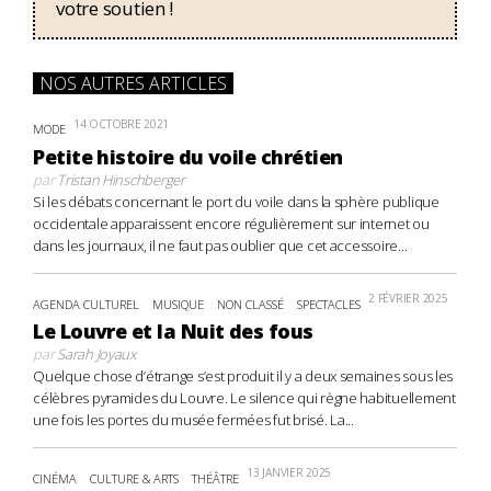
votre soutien !
NOS AUTRES ARTICLES
14 OCTOBRE 2021
MODE
Petite histoire du voile chrétien
par
Tristan Hinschberger
Si les débats concernant le port du voile dans la sphère publique
occidentale apparaissent encore régulièrement sur internet ou
dans les journaux, il ne faut pas oublier que cet accessoire...
2 FÉVRIER 2025
AGENDA CULTUREL
MUSIQUE
NON CLASSÉ
SPECTACLES
Le Louvre et la Nuit des fous
par
Sarah Joyaux
Quelque chose d’étrange s’est produit il y a deux semaines sous les
célèbres pyramides du Louvre. Le silence qui règne habituellement
une fois les portes du musée fermées fut brisé. La...
13 JANVIER 2025
CINÉMA
CULTURE & ARTS
THÉÂTRE