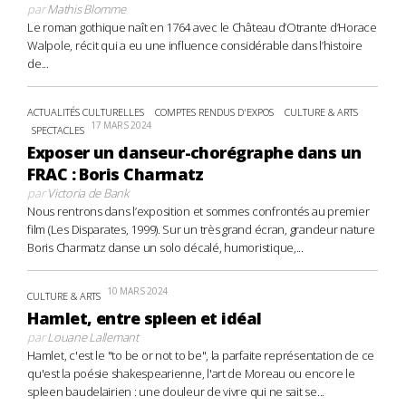
par
Mathis Blomme
Le roman gothique naît en 1764 avec le Château d’Otrante d’Horace
Walpole, récit qui a eu une influence considérable dans l’histoire
de...
ACTUALITÉS CULTURELLES
COMPTES RENDUS D'EXPOS
CULTURE & ARTS
17 MARS 2024
SPECTACLES
Exposer un danseur-chorégraphe dans un
FRAC : Boris Charmatz
par
Victoria de Bank
Nous rentrons dans l’exposition et sommes confrontés au premier
film (Les Disparates, 1999). Sur un très grand écran, grandeur nature
Boris Charmatz danse un solo décalé, humoristique,...
10 MARS 2024
CULTURE & ARTS
Hamlet, entre spleen et idéal
par
Louane Lallemant
Hamlet, c'est le "to be or not to be", la parfaite représentation de ce
qu'est la poésie shakespearienne, l'art de Moreau ou encore le
spleen baudelairien : une douleur de vivre qui ne sait se...