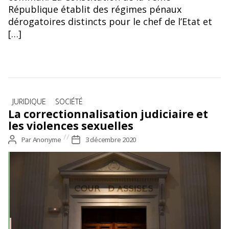
République établit des régimes pénaux
dérogatoires distincts pour le chef de l’Etat et
[…]
Catégories
JURIDIQUE
SOCIÉTÉ
La correctionnalisation judiciaire et
les violences sexuelles
Auteur
Par
Anonyme
Date
3 décembre 2020
de
de
l’article
l’article