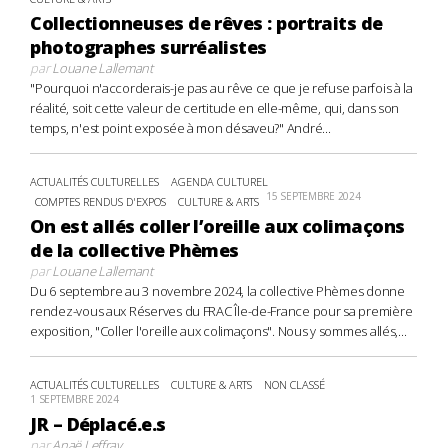
Collectionneuses de rêves : portraits de
photographes surréalistes
par
Louane Lallemant
"Pourquoi n'accorderais-je pas au rêve ce que je refuse parfois à la
réalité, soit cette valeur de certitude en elle-même, qui, dans son
temps, n'est point exposée à mon désaveu?" André...
ACTUALITÉS CULTURELLES
AGENDA CULTUREL
15 SEPTEMBRE 2024
COMPTES RENDUS D'EXPOS
CULTURE & ARTS
On est allés coller l’oreille aux colimaçons
de la collective Phèmes
par
Louane Lallemant
Du 6 septembre au 3 novembre 2024, la collective Phèmes donne
rendez-vous aux Réserves du FRAC Île-de-France pour sa première
exposition, "Coller l'oreille aux colimaçons". Nous y sommes allés,...
ACTUALITÉS CULTURELLES
CULTURE & ARTS
NON CLASSÉ
1 SEPTEMBRE 2024
JR – Déplacé.e.s
par
Anaë Leffray