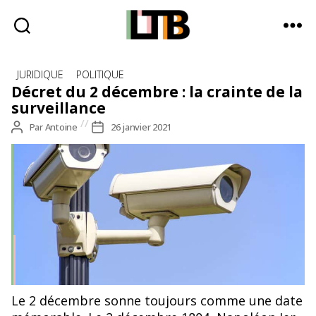
Le
Catégories
Tote
JURIDIQUE
POLITIQUE
Bag
Décret du 2 décembre : la crainte de la
-
surveillance
Média
Auteur
Par
Antoine
Date
26 janvier 2021
d'information
de
de
quotidienne
l’article
l’article
Le 2 décembre sonne toujours comme une date