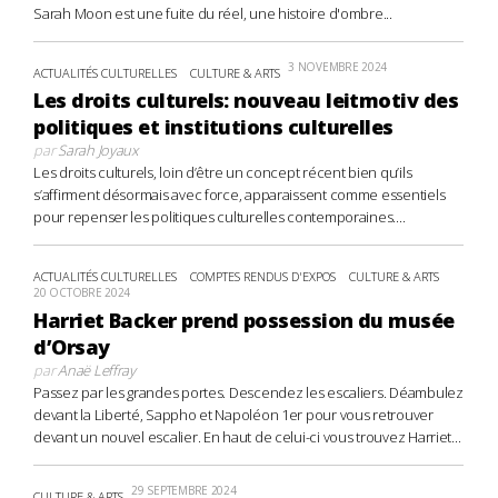
Sarah Moon est une fuite du réel, une histoire d'ombre...
3 NOVEMBRE 2024
ACTUALITÉS CULTURELLES
CULTURE & ARTS
Les droits culturels: nouveau leitmotiv des
politiques et institutions culturelles
par
Sarah Joyaux
Les droits culturels, loin d’être un concept récent bien qu’ils
s’affirment désormais avec force, apparaissent comme essentiels
pour repenser les politiques culturelles contemporaines....
ACTUALITÉS CULTURELLES
COMPTES RENDUS D'EXPOS
CULTURE & ARTS
20 OCTOBRE 2024
Harriet Backer prend possession du musée
d’Orsay
par
Anaë Leffray
Passez par les grandes portes. Descendez les escaliers. Déambulez
devant la Liberté, Sappho et Napoléon 1er pour vous retrouver
devant un nouvel escalier. En haut de celui-ci vous trouvez Harriet...
29 SEPTEMBRE 2024
CULTURE & ARTS