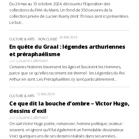
Du 24 mai au 13 octobre 2024, découvrez l’Exposition des
collections du FIAA du Mans. Un fond de 350 oeuvres de la
collection privée de Lucien Ruimy dont 70 nous sont ici présentées.
Le but...
26 MAI 2024
CULTURE & ARTS
NON CLASSÉ
En quête du Graal : légendes arthuriennes
et préraphaélisme
par
Louane Lallemant
Certaines histoires traversent les âges et fascinent les Hommes,
parce que ce qu'elles racontent est éternel : les Légendes du Roi
Arthur en sont. Les Préraphaélites s'y sont particulièrement...
12 MAI 2024
CULTURE & ARTS
Ce que dit la bouche d’ombre – Victor Hugo,
dessins d’exil
par
Louane Lallemant
On sait Victor Hugo poète, romancier, homme politique, orateur :
souvent, on ignore qu'il fut également un formidable dessinateur.
Voici quelques uns de ses dessins réalisés dans ses années...