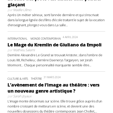
glaçant
par
Maëlle Ullmo
Après Un métier sérieux, sorti l’année dernière et qui s’inscrivait
dans la longue lignée des films d’école traitant le sujet de la vocation
d’enseignant, plongez-vous dans La salle...
4 AVRIL 2024
INTERNATIONAL
MONDE CONTEMPORAIN
Le Mage du Kremlin de Giuliano da Empoli
par
Mathieu Salami
Derrière Alexandre Le Grand se trouvait Aristote ; dans l’ombre de
Louis XIII, Richelieu ; derrière Daenerys Targaryen, ser Jorah
Mormont… Chaque personnalité marquante semble être...
31 MARS 2024
CULTURE & ARTS
THÉÂTRE
L’avènement de l’image au théâtre : vers
un nouveau genre artistique ?
par
Sarah Joyaux
L’image monte désormais sur scène. Elle trouve grâce auprès d’un
nombre croissant de metteurs en scène, et devient une des
nouvelles obsessions du théâtre contemporain. Jean Chollet,...