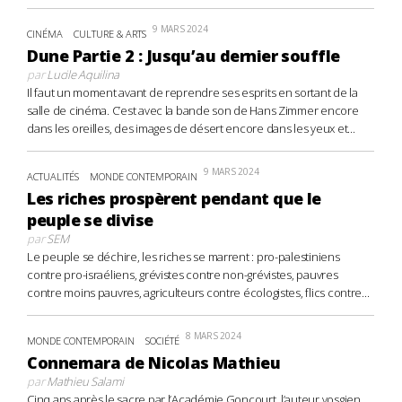
9 MARS 2024
CINÉMA
CULTURE & ARTS
Dune Partie 2 : Jusqu’au dernier souffle
par
Lucile Aquilina
Il faut un moment avant de reprendre ses esprits en sortant de la
salle de cinéma. C’est avec la bande son de Hans Zimmer encore
dans les oreilles, des images de désert encore dans les yeux et...
9 MARS 2024
ACTUALITÉS
MONDE CONTEMPORAIN
Les riches prospèrent pendant que le
peuple se divise
par
SEM
Le peuple se déchire, les riches se marrent : pro-palestiniens
contre pro-israéliens, grévistes contre non-grévistes, pauvres
contre moins pauvres, agriculteurs contre écologistes, flics contre...
8 MARS 2024
MONDE CONTEMPORAIN
SOCIÉTÉ
Connemara de Nicolas Mathieu
par
Mathieu Salami
Cinq ans après le sacre par l’Académie Goncourt, l’auteur vosgien