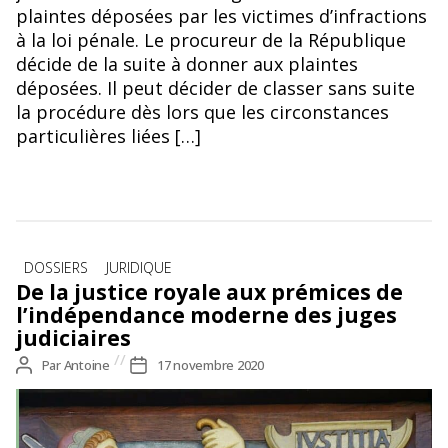
plaintes déposées par les victimes d’infractions
à la loi pénale. Le procureur de la République
décide de la suite à donner aux plaintes
déposées. Il peut décider de classer sans suite
la procédure dès lors que les circonstances
particulières liées […]
Catégories
DOSSIERS
JURIDIQUE
De la justice royale aux prémices de
l’indépendance moderne des juges
judiciaires
Auteur
Par
Antoine
Date
17 novembre 2020
de
de
l’article
l’article