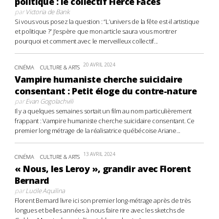
politique : le collectif Fierce Faces
par
Victoria de Bank
Si vous vous posez la question : “L’univers de la fête est-il artistique
et politique ?” J’espère que mon article saura vous montrer
pourquoi et comment avec le merveilleux collectif...
20 AVRIL 2024
CINÉMA
CULTURE & ARTS
Vampire humaniste cherche suicidaire
consentant : Petit éloge du contre-nature
par
Evan Gogolachvili
Il y a quelques semaines sortait un film au nom particulièrement
frappant : Vampire humaniste cherche suicidaire consentant. Ce
premier long métrage de la réalisatrice québécoise Ariane...
13 AVRIL 2024
CINÉMA
CULTURE & ARTS
« Nous, les Leroy », grandir avec Florent
Bernard
par
Lucile Aquilina
Florent Bernard livre ici son premier long-métrage après de très
longues et belles années à nous faire rire avec les sketchs de