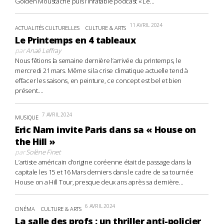
Golden Moustache puis l’inratable podcast « Le...
11 AVRIL 2024
ACTUALITÉS CULTURELLES
CULTURE & ARTS
Le Printemps en 4 tableaux
par
Anaë Leffray
Nous fêtions la semaine dernière l’arrivée du printemps, le
mercredi 21 mars. Même si la crise climatique actuelle tend à
effacer les saisons, en peinture, ce concept est bel et bien
présent....
7 AVRIL 2024
MUSIQUE
Eric Nam invite Paris dans sa « House on
the Hill »
par
Solène Finet
L’artiste américain d’origine coréenne était de passage dans la
capitale les 15 et 16 Mars derniers dans le cadre de sa tournée
House on a Hill Tour, presque deux ans après sa dernière...
6 AVRIL 2024
CINÉMA
CULTURE & ARTS
La salle des profs : un thriller anti-policier