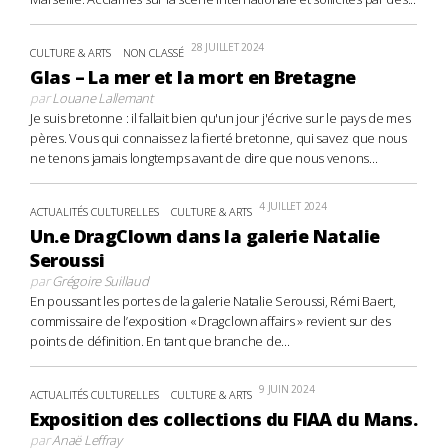
28 JUILLET 2024
CULTURE & ARTS
NON CLASSÉ
Glas – La mer et la mort en Bretagne
par
Louane Lallemant
Je suis bretonne : il fallait bien qu'un jour j'écrive sur le pays de mes
pères. Vous qui connaissez la fierté bretonne, qui savez que nous
ne tenons jamais longtemps avant de dire que nous venons...
4 JUILLET 2024
ACTUALITÉS CULTURELLES
CULTURE & ARTS
Un.e DragClown dans la galerie Natalie
Seroussi
par
Grégoire Suillaud
En poussant les portes de la galerie Natalie Seroussi, Rémi Baert,
commissaire de l’exposition « Dragclown affairs » revient sur des
points de définition. En tant que branche de...
9 JUIN 2024
ACTUALITÉS CULTURELLES
CULTURE & ARTS
Exposition des collections du FIAA du Mans.
par
Anaë Leffray