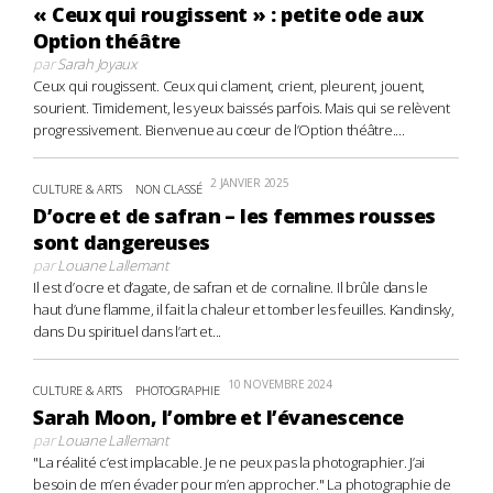
« Ceux qui rougissent » : petite ode aux
Option théâtre
par
Sarah Joyaux
Ceux qui rougissent. Ceux qui clament, crient, pleurent, jouent,
sourient. Timidement, les yeux baissés parfois. Mais qui se relèvent
progressivement. Bienvenue au cœur de l’Option théâtre....
2 JANVIER 2025
CULTURE & ARTS
NON CLASSÉ
D’ocre et de safran – les femmes rousses
sont dangereuses
par
Louane Lallemant
Il est d’ocre et d’agate, de safran et de cornaline. Il brûle dans le
haut d’une flamme, il fait la chaleur et tomber les feuilles. Kandinsky,
dans Du spirituel dans l’art et...
10 NOVEMBRE 2024
CULTURE & ARTS
PHOTOGRAPHIE
Sarah Moon, l’ombre et l’évanescence
par
Louane Lallemant
"La réalité c’est implacable. Je ne peux pas la photographier. J’ai
besoin de m’en évader pour m’en approcher." La photographie de