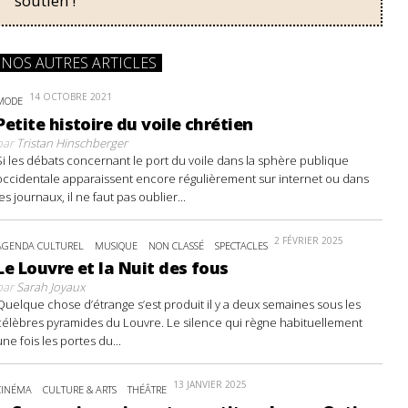
soutien !
NOS AUTRES ARTICLES
14 OCTOBRE 2021
MODE
Petite histoire du voile chrétien
par
Tristan Hinschberger
Si les débats concernant le port du voile dans la sphère publique
occidentale apparaissent encore régulièrement sur internet ou dans
les journaux, il ne faut pas oublier...
2 FÉVRIER 2025
AGENDA CULTUREL
MUSIQUE
NON CLASSÉ
SPECTACLES
Le Louvre et la Nuit des fous
par
Sarah Joyaux
Quelque chose d’étrange s’est produit il y a deux semaines sous les
célèbres pyramides du Louvre. Le silence qui règne habituellement
une fois les portes du...
13 JANVIER 2025
CINÉMA
CULTURE & ARTS
THÉÂTRE