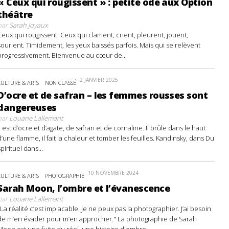
« Ceux qui rougissent » : petite ode aux Option
théâtre
par
Sarah Joyaux
Ceux qui rougissent. Ceux qui clament, crient, pleurent, jouent,
sourient. Timidement, les yeux baissés parfois. Mais qui se relèvent
progressivement. Bienvenue au cœur de...
2 JANVIER 2025
CULTURE & ARTS
NON CLASSÉ
D’ocre et de safran – les femmes rousses sont
dangereuses
par
Louane Lallemant
Il est d’ocre et d’agate, de safran et de cornaline. Il brûle dans le haut
d’une flamme, il fait la chaleur et tomber les feuilles. Kandinsky, dans Du
spirituel dans...
10 NOVEMBRE 2024
CULTURE & ARTS
PHOTOGRAPHIE
Sarah Moon, l’ombre et l’évanescence
par
Louane Lallemant
"La réalité c’est implacable. Je ne peux pas la photographier. J’ai besoin
de m’en évader pour m’en approcher." La photographie de Sarah
Moon est une fuite du réel, une histoire d'ombre...