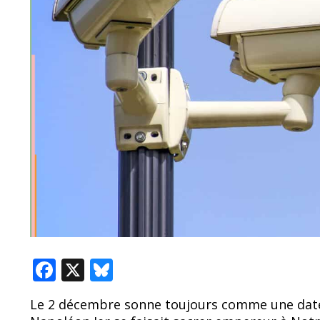
F
X
Bl
ac
u
Le 2 décembre sonne toujours comme une dat
e
e