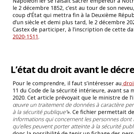
Napoléon Ier se faisait sacrer empereur à Not
b
sk
le 2 décembre 1852, c’est au tour de son neveu
o
y
coup d’État qui mettra fin à la Deuxième Répu
d’un siècle et demi plus tard, le 2 décembre 2
o
Castex de participer, à l’inscription de cette d
k
2020-1511
.
L’état du droit avant le décr
Pour le comprendre, il faut s’intéresser au
droi
11 du Code de la sécurité intérieure, avant sa
2020. Cet article prévoyait que le ministre de l’
œuvre un traitement de données à caractère pe
à la sécurité publique”
». Ce fichier permettait d
informations qui concernent les personnes dont l’a
qu’elles peuvent porter atteinte à la sécurité pub
donc la possibilité de tenir un fichage des pe