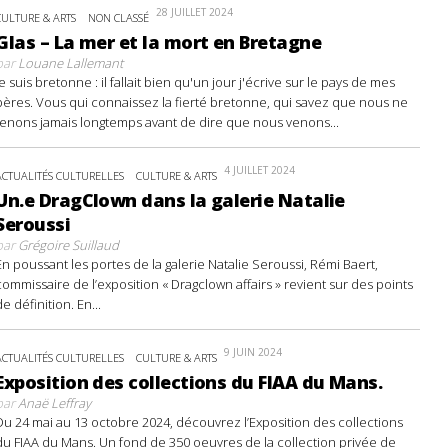
28 JUILLET 2024
CULTURE & ARTS
NON CLASSÉ
Glas – La mer et la mort en Bretagne
par
Louane Lallemant
Je suis bretonne : il fallait bien qu'un jour j'écrive sur le pays de mes
pères. Vous qui connaissez la fierté bretonne, qui savez que nous ne
tenons jamais longtemps avant de dire que nous venons...
4 JUILLET 2024
ACTUALITÉS CULTURELLES
CULTURE & ARTS
Un.e DragClown dans la galerie Natalie
Seroussi
par
Grégoire Suillaud
En poussant les portes de la galerie Natalie Seroussi, Rémi Baert,
commissaire de l’exposition « Dragclown affairs » revient sur des points
de définition. En...
9 JUIN 2024
ACTUALITÉS CULTURELLES
CULTURE & ARTS
Exposition des collections du FIAA du Mans.
par
Anaë Leffray
Du 24 mai au 13 octobre 2024, découvrez l’Exposition des collections
du FIAA du Mans. Un fond de 350 oeuvres de la collection privée de