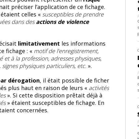
it préciser l’application de ce fichage.
 étaient celles «
susceptibles de prendre
quées dans des
actions de violence
récisait
limitativement
les informations
e fichage : «
motif de l’enregistrement,
lité et à la profession, adresses physiques,
signes physiques particuliers, etc.
».
par dérogation
, il était possible de ficher
és plus haut en raison de leurs «
activités
les
». Si cette disposition prêtait déjà à
tés
» étaient susceptibles de fichage. En
étaient concernées.