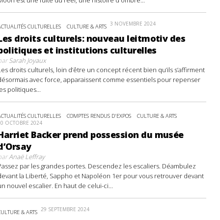
3 NOVEMBRE 2024
ACTUALITÉS CULTURELLES
CULTURE & ARTS
Les droits culturels: nouveau leitmotiv des
politiques et institutions culturelles
par
Sarah Joyaux
Les droits culturels, loin d’être un concept récent bien qu’ils s’affirment
désormais avec force, apparaissent comme essentiels pour repenser
les politiques...
ACTUALITÉS CULTURELLES
COMPTES RENDUS D'EXPOS
CULTURE & ARTS
20 OCTOBRE 2024
Harriet Backer prend possession du musée
d’Orsay
par
Anaë Leffray
Passez par les grandes portes. Descendez les escaliers. Déambulez
devant la Liberté, Sappho et Napoléon 1er pour vous retrouver devant
un nouvel escalier. En haut de celui-ci...
29 SEPTEMBRE 2024
CULTURE & ARTS