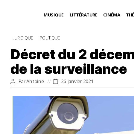
MUSIQUE
LITTÉRATURE
CINÉMA
TH
Catégories
JURIDIQUE
POLITIQUE
Décret du 2 décemb
de la surveillance
Par
Antoine
26 janvier 2021
Auteur
Date
de
de
l’article
l’article