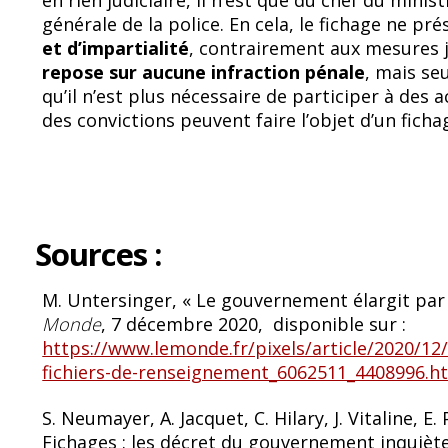
en rien judiciaire, il n’est que du chef du minist
générale de la police. En cela, le fichage ne pr
et d’impartialité
, contrairement aux mesures j
repose sur aucune infraction pénale
, mais se
qu’il n’est plus nécessaire de participer à des 
des convictions peuvent faire l’objet d’un ficha
Sources :
M. Untersinger, « Le gouvernement élargit par d
Monde
, 7 décembre 2020, disponible sur :
https://www.lemonde.fr/pixels/article/2020/12
fichiers-de-renseignement_6062511_4408996.h
S. Neumayer, A. Jacquet, C. Hilary, J. Vitaline, E. 
Fichages : les décret du gouvernement inquièt