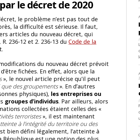
par le décret de 2020
décret, le problème n’est pas tout de
ès, la difficulté est sérieuse. Il faut,
rs articles du nouveau décret, qui
 R. 236-12 et 2. 236-13 du
Code de la
t.
es modifications du nouveau décret prévoit
’être fichées. En effet, alors que la
es
», le nouvel article précise qu’il peut
si que des groupements
». En d’autres
rsonnes physiques),
les entreprises ou
es
groupes d’individus
. Par ailleurs, alors
ations collectées étaient celles des «
vités terroristes
», il est maintenant
tteinte à l’intégrité du territoire ou des
est bien défini légalement, l’atteinte à
 la République est une notion des plus