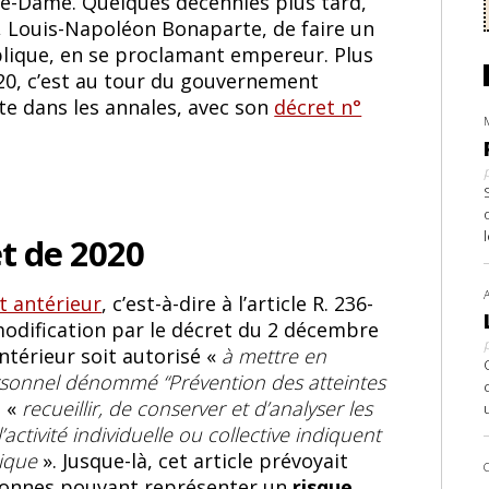
re-Dame. Quelques décennies plus tard,
, Louis-Napoléon Bonaparte, de faire un
blique, en se proclamant empereur. Plus
020, c’est au tour du gouvernement
ate dans les annales, avec son
décret n°
et de 2020
t antérieur
, c’est-à-dire à l’article R. 236-
 modification par le décret du 2 décembre
intérieur soit autorisé «
à mettre en
rsonnel dénommé “Prévention des atteintes
e «
recueillir, de conserver et d’analyser les
ctivité individuelle ou collective indiquent
lique
». Jusque-là, cet article prévoyait
rsonnes pouvant représenter un
risque