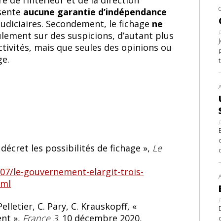
re de l’intérieur et de la direction
ésente
aucune garantie d’indépendance
udiciaires. Secondement, le fichage
ne
ulement sur des suspicions, d’autant plus
activités, mais que seules des opinions ou
ge.
écret les possibilités de fichage »,
Le
/07/le-gouvernement-elargit-trois-
tml
Pelletier, C. Pary, C. Krauskopff, «
ent »,
France 3,
10 décembre 2020,