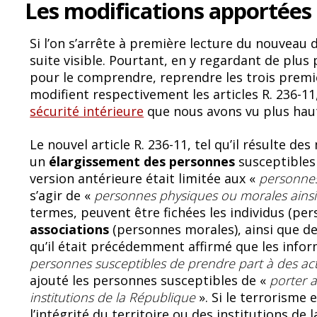
Les modifications apportées 
Si l’on s’arrête à première lecture du nouveau 
suite visible. Pourtant, en y regardant de plus pr
pour le comprendre, reprendre les trois premie
modifient respectivement les articles R. 236-11,
sécurité intérieure
que nous avons vu plus hau
Le nouvel article R. 236-11, tel qu’il résulte d
un
élargissement des personnes
susceptibles d
version antérieure était limitée aux «
personn
s’agir de «
personnes physiques ou morales ain
termes, peuvent être fichées les individus (pe
associations
(personnes morales), ainsi que d
qu’il était précédemment affirmé que les inform
personnes susceptibles de prendre part à des acti
ajouté les personnes susceptibles de «
porter a
institutions de la République
». Si le terrorisme 
l’intégrité du territoire ou des institutions de