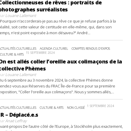
Collectionneuses de rêves : portraits de
photographes surréalistes
par
Louane Lallemant
"Pourquoi n'accorderais-je pas au rêve ce que je refuse parfois à la
réalité, soit cette valeur de certitude en elle-même, qui, dans son
temps, n'est point exposée à mon désaveu?" André...
ACTUALITÉS CULTURELLES
AGENDA CULTUREL
COMPTES RENDUS D'EXPOS
15 SEPTEMBRE 2024
CULTURE & ARTS
On est allés coller l’oreille aux colimaçons de la
collective Phèmes
par
Louane Lallemant
Du 6 septembre au 3 novembre 2024, la collective Phèmes donne
rendez-vous aux Réserves du FRAC Île-de-France pour sa première
exposition, "Coller l'oreille aux colimaçons". Nous y sommes allés,...
1 SEPTEMBRE 2024
ACTUALITÉS CULTURELLES
CULTURE & ARTS
NON CLASSÉ
JR – Déplacé.e.s
par
Anaë Leffray
Avant-propos De l’autre côté de l’Europe, à Stockholm plus exactement,