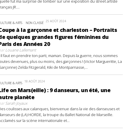
quelle fut ma surprise de tomber sur une exposition du street artiste
français JR....
25 AOÛT 2024
CULTURE & ARTS
NON CLASSÉ
Coupe à la garçonne et charleston – Portraits
de quelques grandes figures féminines du
Paris des Années 20
par
Louane Lallemant
- Il faut en prendre ton parti, maman. Depuis la guerre, nous sommes
toutes devenues, plus ou moins, des garçonnes ! (Victor Margueritte, La
Garçonne) Zelda Fitzgerald, Kiki de Montparnasse,...
18 AOÛT 2024
CULTURE & ARTS
Life on Mars(eille) : 9 danseurs, un été, une
autre planète
par
Sarah Joyaux
Des coulisses aux calanques, bienvenue dans la vie des danseuses et
danseurs de (LA) HORDE, la troupe du Ballet National de Marseille.
Acclamés sur la scène internationale et...