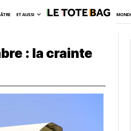
ÉÂTRE
ET AUSSI
MONDE
re : la crainte