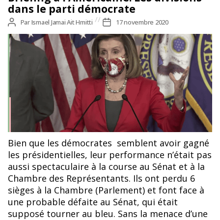
dans le parti démocrate
Auteur
Par
Ismael Jamai Ait Hmitti
Date
17 novembre 2020
de
de
l’article
l’article
Nancy Pelosi, The Guardian
Bien que les démocrates semblent avoir gagné
les présidentielles, leur performance n’était pas
aussi spectaculaire à la course au Sénat et à la
Chambre des Représentants. Ils ont perdu 6
sièges à la Chambre (Parlement) et font face à
une probable défaite au Sénat, qui était
supposé tourner au bleu. Sans la menace d’une