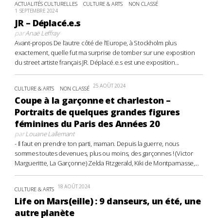
ACTUALITÉS CULTURELLES
CULTURE & ARTS
NON CLASSÉ
1 SEPTEMBRE 2024
JR – Déplacé.e.s
par
Anaë Leffray
Avant-propos De l’autre côté de l’Europe, à Stockholm plus
exactement, quelle fut ma surprise de tomber sur une exposition
du street artiste français JR. Déplacé.e.s est une exposition...
25 AOÛT 2024
CULTURE & ARTS
NON CLASSÉ
Coupe à la garçonne et charleston –
Portraits de quelques grandes figures
féminines du Paris des Années 20
par
Louane Lallemant
- Il faut en prendre ton parti, maman. Depuis la guerre, nous
sommes toutes devenues, plus ou moins, des garçonnes ! (Victor
Margueritte, La Garçonne) Zelda Fitzgerald, Kiki de Montparnasse,...
18 AOÛT 2024
CULTURE & ARTS
Life on Mars(eille) : 9 danseurs, un été, une
autre planète