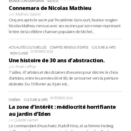
MONDE CONTEMPORAIN
SOCIÉTÉ
Connemara de Nicolas Mathieu
par
Mathieu Salami
Cinq ans après le sacre par l’Académie Goncourt, l’auteur vosgien
Nicolas Mathieu renoue avec ses racines par son roman reprenant
le titre de la célèbre chanson populaire de Michel...
ACTUALITÉS CULTURELLES
COMPTES RENDUS D'EXPOS
CULTURE & ARTS
25 FÉVRIER 2024
NON CLASSÉ
Une histoire de 30 ans d’abstraction.
par
Anaë Leffray
7 salles, 47 artistes et des dizaines d’oeuvres pour décrire le choix
d’artistes, entre les années 60 et 80, de se tourner vers la peinture
abstraite. Du 10 février au 9 juin est...
18 FÉVRIER 2024
CINÉMA
CULTURE & ARTS
La zone d’intérêt : médiocrité horrifiante
au jardin d’Eden
par
Juliette Gamet
Le commandant d’Auschwitz, Rudolf Höss, et sa femme Hedwig