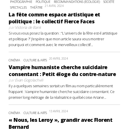
PHOTOGRAPHIE
POLITIQUE
RECOMMANDATIONS (ÉCOLOGIE)
SOCIÉTÉ
21 AVRIL 2024
SPECTACLES
THÉÂTRE
La fête comme espace artistique et
politique : le collectif Fierce Faces
par
Victoria de Bank
Si vous vous posez la question : “L’univers de la fête est-il artistique
et politique ?” J’espère que mon article saura vous montrer
pourquoi et comment avec le merveilleux collectif...
20 AVRIL 2024
CINÉMA
CULTURE & ARTS
Vampire humaniste cherche suicidaire
consentant : Petit éloge du contre-nature
par
Evan Gogolachvili
Il y a quelques semaines sortait un film au nom particulièrement
frappant : Vampire humaniste cherche suicidaire consentant. Ce
premier long métrage de la réalisatrice québécoise Ariane...
13 AVRIL 2024
CINÉMA
CULTURE & ARTS
« Nous, les Leroy », grandir avec Florent
Bernard