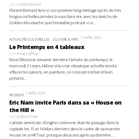
par
Lucile Aquilina
Florent Bernard livre ici son premier long-métrage après de très
longues et belles années à nous faire rire avec les sketchs de
Golden Moustache puis l’inratable podcast « Le...
11 AVRIL 2024
ACTUALITÉS CULTURELLES
CULTURE & ARTS
Le Printemps en 4 tableaux
par
Anaë Leffray
Nous fêtions la semaine dernière l’arrivée du printemps, le
mercredi 21 mars. Même si la crise climatique actuelle tend à
effacer les saisons, en peinture, ce concept est bel et bien
présent....
7 AVRIL 2024
MUSIQUE
Eric Nam invite Paris dans sa « House on
the Hill »
par
Solène Finet
L’artiste américain d’origine coréenne était de passage dans la
capitale les 15 et 16 Mars derniers dans le cadre de sa tournée
House on a Hill Tour, presque deux ans après sa dernière...