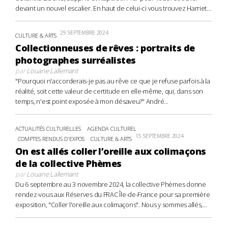
devant un nouvel escalier. En haut de celui-ci vous trouvez Harriet...
29 SEPTEMBRE 2024
CULTURE & ARTS
Collectionneuses de rêves : portraits de
photographes surréalistes
par
Louane Lallemant
"Pourquoi n'accorderais-je pas au rêve ce que je refuse parfois à la
réalité, soit cette valeur de certitude en elle-même, qui, dans son
temps, n'est point exposée à mon désaveu?" André...
ACTUALITÉS CULTURELLES
AGENDA CULTUREL
15 SEPTEMBRE 2024
COMPTES RENDUS D'EXPOS
CULTURE & ARTS
On est allés coller l’oreille aux colimaçons
de la collective Phèmes
par
Louane Lallemant
Du 6 septembre au 3 novembre 2024, la collective Phèmes donne
rendez-vous aux Réserves du FRAC Île-de-France pour sa première
exposition, "Coller l'oreille aux colimaçons". Nous y sommes allés,...