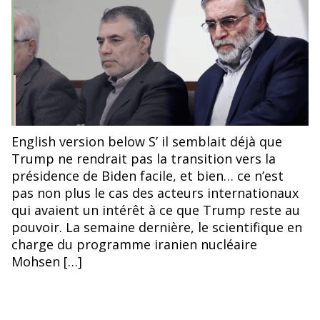
Capture d'écran de la chaîne youtube Sky News ; vidéo
English version below S’ il semblait déjà que
"Senior Iranian nuclear scientist Mohsen Fakhrizadeh
Trump ne rendrait pas la transition vers la
assassinated"
présidence de Biden facile, et bien… ce n’est
pas non plus le cas des acteurs internationaux
qui avaient un intérêt à ce que Trump reste au
pouvoir. La semaine dernière, le scientifique en
charge du programme iranien nucléaire
Mohsen […]