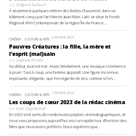
par
Grégoire Suillaud
À seulement quelques mètres des Buttes-Chaumont, dans un
bâtiment conçu par l’architecte Jean-Marc Lalo, se situe le Fonds
Régional d’Art Contemporain de la région Île-de-France....
6 FÉVRIER 2024
CINÉMA
CULTURE & ARTS
Pauvres Créatures : la fille, la mère et
l’esprit (mal)sain
par
Gabriela Portillo
Au début, tout est noir. Assez timidement, une musique commence
à jouer. Tout à coup, une femme apparaît. Une figure inconnue,
imposante, élégante, que l’on regarde de dos, comme si l’on...
1 FÉVRIER 2024
CINÉMA
CULTURE & ARTS
Les coups de cœur 2023 de la rédac cinéma
par
Evan Gogolachvili
En 2023 sont sortis de nombreuses pépites cinématographiques, et
nous vous proposons aujourd’hui voici un rapide tour d’horizon des
films que nous avons préférés. Nous espérons que...