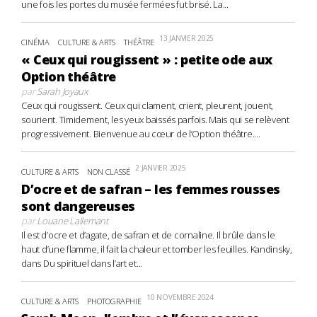
une fois les portes du musée fermées fut brisé. La...
13 JANVIER 2025
CINÉMA
CULTURE & ARTS
THÉÂTRE
« Ceux qui rougissent » : petite ode aux
Option théâtre
par
Sarah Joyaux
Ceux qui rougissent. Ceux qui clament, crient, pleurent, jouent,
sourient. Timidement, les yeux baissés parfois. Mais qui se relèvent
progressivement. Bienvenue au cœur de l’Option théâtre....
2 JANVIER 2025
CULTURE & ARTS
NON CLASSÉ
D’ocre et de safran – les femmes rousses
sont dangereuses
par
Louane Lallemant
Il est d’ocre et d’agate, de safran et de cornaline. Il brûle dans le
haut d’une flamme, il fait la chaleur et tomber les feuilles. Kandinsky,
dans Du spirituel dans l’art et...
10 NOVEMBRE 2024
CULTURE & ARTS
PHOTOGRAPHIE