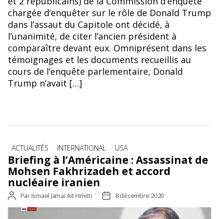
et 2 républicains) de la Commission d’enquête
chargée d’enquêter sur le rôle de Donald Trump
dans l’assaut du Capitole ont décidé, à
l’unanimité, de citer l’ancien président à
comparaître devant eux. Omniprésent dans les
témoignages et les documents recueillis au
cours de l’enquête parlementaire, Donald
Trump n’avait […]
Catégories
ACTUALITÉS
INTERNATIONAL
USA
Briefing à l’Américaine : Assassinat de
Mohsen Fakhrizadeh et accord
nucléaire iranien
Auteur
Par
Ismael Jamai Ait Hmitti
Date
8 décembre 2020
de
de
l’article
l’article