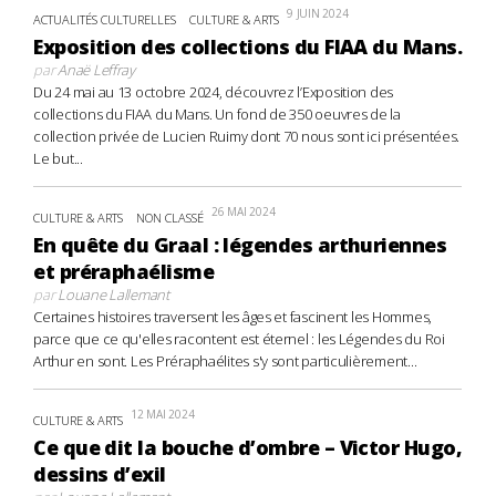
9 JUIN 2024
ACTUALITÉS CULTURELLES
CULTURE & ARTS
Exposition des collections du FIAA du Mans.
par
Anaë Leffray
Du 24 mai au 13 octobre 2024, découvrez l’Exposition des
collections du FIAA du Mans. Un fond de 350 oeuvres de la
collection privée de Lucien Ruimy dont 70 nous sont ici présentées.
Le but...
26 MAI 2024
CULTURE & ARTS
NON CLASSÉ
En quête du Graal : légendes arthuriennes
et préraphaélisme
par
Louane Lallemant
Certaines histoires traversent les âges et fascinent les Hommes,
parce que ce qu'elles racontent est éternel : les Légendes du Roi
Arthur en sont. Les Préraphaélites s'y sont particulièrement...
12 MAI 2024
CULTURE & ARTS
Ce que dit la bouche d’ombre – Victor Hugo,
dessins d’exil