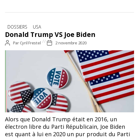
Catégories
DOSSIERS
USA
Donald Trump VS Joe Biden
Auteur
Par
Cyril Frestel
Date
2 novembre 2020
de
de
l’article
l’article
Alors que Donald Trump était en 2016, un
électron libre du Parti Républicain, Joe Biden
est quant à lui en 2020 un pur produit du Parti