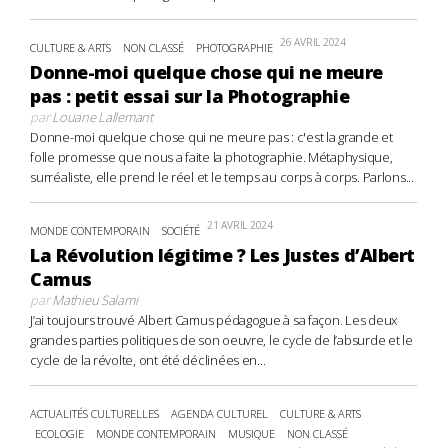
26 AVRIL 2024
CULTURE & ARTS
NON CLASSÉ
PHOTOGRAPHIE
Donne-moi quelque chose qui ne meure
pas : petit essai sur la Photographie
par
Louane Lallemant
Donne-moi quelque chose qui ne meure pas : c'est la grande et
folle promesse que nous a faite la photographie. Métaphysique,
surréaliste, elle prend le réel et le temps au corps à corps. Parlons...
21 AVRIL 2024
MONDE CONTEMPORAIN
SOCIÉTÉ
La Révolution légitime ? Les Justes d’Albert
Camus
par
Mathieu Salami
J’ai toujours trouvé Albert Camus pédagogue à sa façon. Les deux
grandes parties politiques de son oeuvre, le cycle de l’absurde et le
cycle de la révolte, ont été déclinées en...
ACTUALITÉS CULTURELLES
AGENDA CULTUREL
CULTURE & ARTS
ECOLOGIE
MONDE CONTEMPORAIN
MUSIQUE
NON CLASSÉ