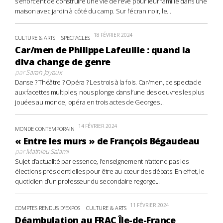
s’efforcent de construire une vie de rêve pour leur famille dans une
maison avec jardin à côté du camp. Sur l’écran noir, le...
18 FÉVRIER 2024
CULTURE & ARTS
SPECTACLES
Car/men de Philippe Lafeuille : quand la
diva change de genre
par
Sarah Joyaux
Danse ? Théâtre ? Opéra ? Les trois à la fois. Car/men, ce spectacle
aux facettes multiples, nous plonge dans l’une des oeuvres les plus
jouées au monde, opéra en trois actes de Georges...
14 FÉVRIER 2024
MONDE CONTEMPORAIN
« Entre les murs » de François Bégaudeau
par
Mathieu Salami
Sujet d’actualité par essence, l’enseignement n’attend pas les
élections présidentielles pour être au cœur des débats. En effet, le
quotidien d’un professeur du secondaire regorge...
11 FÉVRIER 2024
COMPTES RENDUS D'EXPOS
CULTURE & ARTS
Déambulation au FRAC Île-de-France