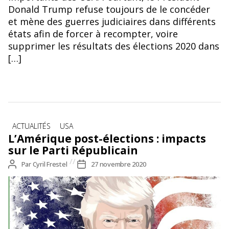
Donald Trump refuse toujours de le concéder
et mène des guerres judiciaires dans différents
états afin de forcer à recompter, voire
supprimer les résultats des élections 2020 dans
[…]
Catégories
ACTUALITÉS
USA
L’Amérique post-élections : impacts
sur le Parti Républicain
Auteur
Par
Cyril Frestel
Date
27 novembre 2020
de
de
l’article
l’article