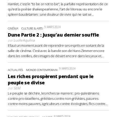
Hamlet, c'est le "to be or not to be", la parfaite représentation de ce
qu'est la poésie shakespearienne, l'art de Moreau ou encore le
spleen baudelairien : une douleur de vivre qui ne sait se...
9 MARS 2024
CINÉMA
CULTURE & ARTS
Dune Partie 2 : Jusqu’au dernier souffle
par
Lucile Aquilina
Il faut un moment avant de reprendre ses esprits en sortant de la
salle de cinéma. C’est avec la bande son de Hans Zimmer encore
dans les oreilles, des images de désert encore dans les yeux et...
9 MARS 2024
ACTUALITÉS
MONDE CONTEMPORAIN
Les riches prospèrent pendant que le
peuple se divise
par
SEM
Le peuple se déchire, les riches se marrent : pro-palestiniens
contre pro-israéliens, grévistes contre non-grévistes, pauvres
contre moins pauvres, agriculteurs contre écologistes, flics contre...
8 MARS 2024