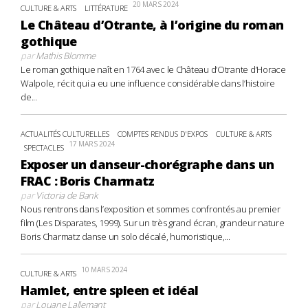
20 MARS 2024
CULTURE & ARTS
LITTÉRATURE
Le Château d’Otrante, à l’origine du roman
gothique
par
Mathis Blomme
Le roman gothique naît en 1764 avec le Château d’Otrante d’Horace
Walpole, récit qui a eu une influence considérable dans l’histoire
de...
ACTUALITÉS CULTURELLES
COMPTES RENDUS D'EXPOS
CULTURE & ARTS
17 MARS 2024
SPECTACLES
Exposer un danseur-chorégraphe dans un
FRAC : Boris Charmatz
par
Victoria de Bank
Nous rentrons dans l’exposition et sommes confrontés au premier
film (Les Disparates, 1999). Sur un très grand écran, grandeur nature
Boris Charmatz danse un solo décalé, humoristique,...
10 MARS 2024
CULTURE & ARTS
Hamlet, entre spleen et idéal
par
Louane Lallemant