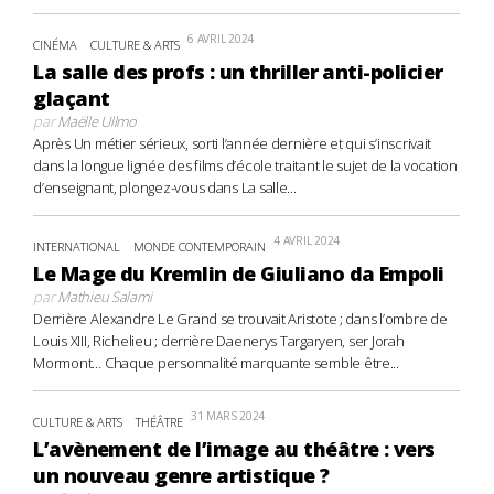
6 AVRIL 2024
CINÉMA
CULTURE & ARTS
La salle des profs : un thriller anti-policier
glaçant
par
Maëlle Ullmo
Après Un métier sérieux, sorti l’année dernière et qui s’inscrivait
dans la longue lignée des films d’école traitant le sujet de la vocation
d’enseignant, plongez-vous dans La salle...
4 AVRIL 2024
INTERNATIONAL
MONDE CONTEMPORAIN
Le Mage du Kremlin de Giuliano da Empoli
par
Mathieu Salami
Derrière Alexandre Le Grand se trouvait Aristote ; dans l’ombre de
Louis XIII, Richelieu ; derrière Daenerys Targaryen, ser Jorah
Mormont… Chaque personnalité marquante semble être...
31 MARS 2024
CULTURE & ARTS
THÉÂTRE
L’avènement de l’image au théâtre : vers
un nouveau genre artistique ?