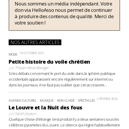
Nous sommes un média indépendant. Votre
don via HelloAsso nous permet de continuer
à produire des contenus de qualité. Merci de
votre soutien !
NOS AUTRES ARTICLES
14 OCTOBRE 2021
MODE
Petite histoire du voile chrétien
par
Tristan Hinschberger
Si les débats concernant le port du voile dans la sphère publique
occidentale apparaissent encore régulièrement sur internet ou
dans les journaux, il ne faut pas oublier que cet accessoire...
2 FÉVRIER 2025
AGENDA CULTUREL
MUSIQUE
NON CLASSÉ
SPECTACLES
Le Louvre et la Nuit des fous
par
Sarah Joyaux
Quelque chose d’étrange s’est produit il y a deux semaines sous les
célèbres pyramides du Louvre. Le silence qui règne habituellement