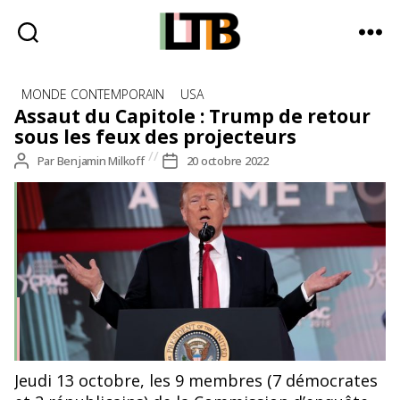
Le
Catégories
Tote
MONDE CONTEMPORAIN
USA
Bag
Assaut du Capitole : Trump de retour
-
sous les feux des projecteurs
Média
Auteur
Par
Benjamin Milkoff
Date
20 octobre 2022
d'information
de
de
quotidienne
l’article
l’article
Donald Trump à une conférence conservatrice en 2018 ©
Jeudi 13 octobre, les 9 membres (7 démocrates
Gage Skidmore, Wikimedia Commons