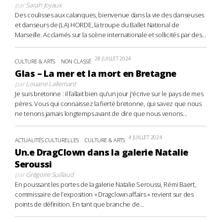
par
Sarah Joyaux
Des coulisses aux calanques, bienvenue dans la vie des danseuses
et danseurs de (LA) HORDE, la troupe du Ballet National de
Marseille. Acclamés sur la scène internationale et sollicités par des...
28 JUILLET 2024
CULTURE & ARTS
NON CLASSÉ
Glas – La mer et la mort en Bretagne
par
Louane Lallemant
Je suis bretonne : il fallait bien qu'un jour j'écrive sur le pays de mes
pères. Vous qui connaissez la fierté bretonne, qui savez que nous
ne tenons jamais longtemps avant de dire que nous venons...
4 JUILLET 2024
ACTUALITÉS CULTURELLES
CULTURE & ARTS
Un.e DragClown dans la galerie Natalie
Seroussi
par
Grégoire Suillaud
En poussant les portes de la galerie Natalie Seroussi, Rémi Baert,
commissaire de l’exposition « Dragclown affairs » revient sur des
points de définition. En tant que branche de...