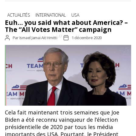
Catégories
ACTUALITÉS
INTERNATIONAL
USA
Euh… you said what about America? –
The “All Votes Matter” campaign
Auteur
Par
Ismael Jamai Ait Hmitti
Date
1 décembre 2020
de
de
l’article
l’article
Cela fait maintenant trois semaines que Joe
Biden a été reconnu vainqueur de l’élection
présidentielle de 2020 par tous les média
importants des USA. Pourtant, le Président