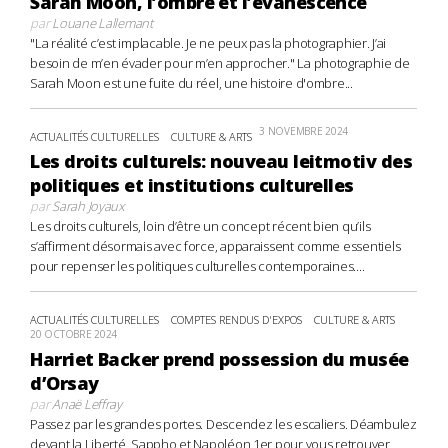
Sarah Moon, l’ombre et l’évanescence
par
Louane Lallemant
"La réalité c’est implacable. Je ne peux pas la photographier. J’ai
besoin de m’en évader pour m’en approcher." La photographie de
Sarah Moon est une fuite du réel, une histoire d'ombre...
3 NOVEMBRE 2024
ACTUALITÉS CULTURELLES
CULTURE & ARTS
Les droits culturels: nouveau leitmotiv des
politiques et institutions culturelles
par
Sarah Joyaux
Les droits culturels, loin d’être un concept récent bien qu’ils
s’affirment désormais avec force, apparaissent comme essentiels
pour repenser les politiques culturelles contemporaines....
ACTUALITÉS CULTURELLES
COMPTES RENDUS D'EXPOS
CULTURE & ARTS
20 OCTOBRE 2024
Harriet Backer prend possession du musée
d’Orsay
par
Anaë Leffray
Passez par les grandes portes. Descendez les escaliers. Déambulez
devant la Liberté, Sappho et Napoléon 1er pour vous retrouver