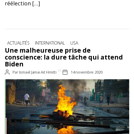
réélection […]
Catégories
ACTUALITÉS
INTERNATIONAL
USA
Une malheureuse prise de
conscience: la dure tâche qui attend
Biden
Auteur
Par
Ismael Jamai Ait Hmitti
Date
14 novembre 2020
de
de
l’article
l’article