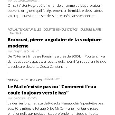
par
Louane Lallemant
On sait Victor Hugo poète, romancier, homme politique, orateur :
souvent, on ignore qu'il fut également un formidable dessinateur.
Voici quelques uns de ses dessins réalisés dans ses années...
ACTUALITÉS CULTURELLES
COMPTES RENDUS D'EXPOS
CULTURE & ARTS
5 MAI 2024
Brancusi, pierre angulaire de la sculpture
moderne
par
Grégoire Suillaud
De l’Olténie à l’impasse Ronsin il y a près de 2000 km. Pourtant, il y a
dans ces deux espaces, la recette qui a nourri l’un des pionniers de
la sculpture abstraite. C’est à Constantin...
28 AVRIL 2024
CINÉMA
CULTURE & ARTS
Le Mal n’existe pas ou “Comment l’eau
coule toujours vers le bas”
par
Gabriela Portillo
Le dernier long métrage de Ryûsuke Hamaguchi n’a peut-être pas
suscité le même effet que Drive My Car – une montagne russe
émotionnelle aux protagonistes profondément touchants et...