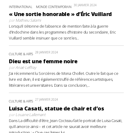
30 JANVIER 2024
INTERNATIONAL
MONDE CONTEMPORAIN
« Une sortie honorable » d’Éric Vuillard
par
Mathieu Salami
Lorsqu’il s’étonne de l’absence de mention faite à la guerre
d’Indochine dans les programmes d’histoire du secondaire, Eric
Vuillard semble insinuer que ce sont les...
28 JANVIER 2024
CULTURE & ARTS
Dieu est une femme noire
par
Anaë Leffray
J’ai récemment lu Sorcières de Mona Chollet. Outre le fait que ce
livre est divin, il est également truffé de références artistiques,
littéraires et universitaires. Dans sa conclusion,...
27 JANVIER 2024
CULTURE & ARTS
Luisa Casati, statue de chair et d’os
par
Louane Lallemant
Dans La difficulté d’être, Jean Cocteau fait le portrait de Luisa Casati,
qu’il amorce ainsi – et cet article ne saurait avoir meilleure
introduction : « Que ces lignes lui...