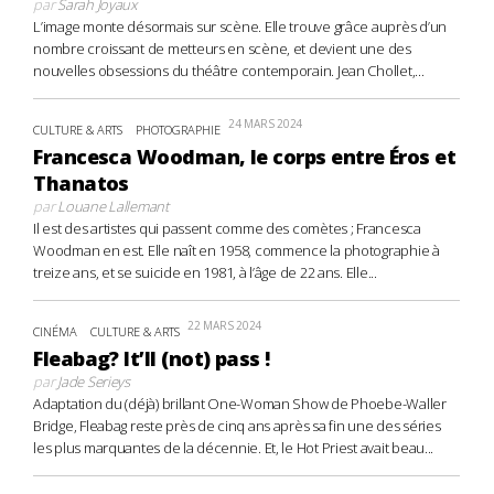
par
Sarah Joyaux
L’image monte désormais sur scène. Elle trouve grâce auprès d’un
nombre croissant de metteurs en scène, et devient une des
nouvelles obsessions du théâtre contemporain. Jean Chollet,...
24 MARS 2024
CULTURE & ARTS
PHOTOGRAPHIE
Francesca Woodman, le corps entre Éros et
Thanatos
par
Louane Lallemant
Il est des artistes qui passent comme des comètes ; Francesca
Woodman en est. Elle naît en 1958, commence la photographie à
treize ans, et se suicide en 1981, à l’âge de 22 ans. Elle...
22 MARS 2024
CINÉMA
CULTURE & ARTS
Fleabag? It’ll (not) pass !
par
Jade Serieys
Adaptation du (déjà) brillant One-Woman Show de Phoebe-Waller
Bridge, Fleabag reste près de cinq ans après sa fin une des séries
les plus marquantes de la décennie. Et, le Hot Priest avait beau...