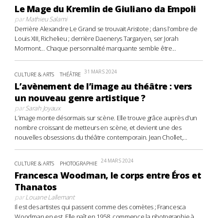
Le Mage du Kremlin de Giuliano da Empoli
par
Mathieu Salami
Derrière Alexandre Le Grand se trouvait Aristote ; dans l’ombre de
Louis XIII, Richelieu ; derrière Daenerys Targaryen, ser Jorah
Mormont… Chaque personnalité marquante semble être...
31 MARS 2024
CULTURE & ARTS
THÉÂTRE
L’avènement de l’image au théâtre : vers
un nouveau genre artistique ?
par
Sarah Joyaux
L’image monte désormais sur scène. Elle trouve grâce auprès d’un
nombre croissant de metteurs en scène, et devient une des
nouvelles obsessions du théâtre contemporain. Jean Chollet,...
24 MARS 2024
CULTURE & ARTS
PHOTOGRAPHIE
Francesca Woodman, le corps entre Éros et
Thanatos
par
Louane Lallemant
Il est des artistes qui passent comme des comètes ; Francesca
Woodman en est. Elle naît en 1958, commence la photographie à