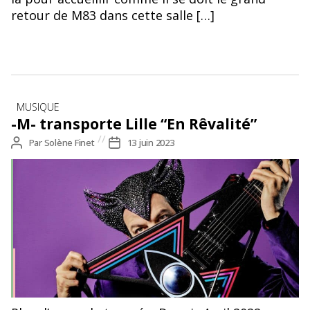
retour de M83 dans cette salle […]
Catégories
MUSIQUE
-M- transporte Lille “En Rêvalité”
Auteur
Par
Solène Finet
Date
13 juin 2023
de
de
l’article
l’article
-M- “Rêvalité” © YANN ORHAN