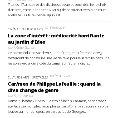
7 salles, 47 artistes et des dizaines d’oeuvres pour décrire le choix
d’artistes, entre les années 60 et 80, de se tourner vers la peinture
abstraite. Du 10 février au 9 juin est...
18 FÉVRIER 2024
CINÉMA
CULTURE & ARTS
La zone d’intérêt : médiocrité horrifiante
au jardin d’Eden
par
Juliette Gamet
Le commandant d’Auschwitz, Rudolf Höss, et sa femme Hedwig
s’efforcent de construire une vie de rêve pour leur famille dans une
maison avec jardin à côté du camp. Sur l’écran noir, le...
18 FÉVRIER 2024
CULTURE & ARTS
SPECTACLES
Car/men de Philippe Lafeuille : quand la
diva change de genre
par
Sarah Joyaux
Danse ? Théâtre ? Opéra ? Les trois à la fois. Car/men, ce spectacle
aux facettes multiples, nous plonge dans l’une des oeuvres les plus
jouées au monde, opéra en trois actes de Georges...