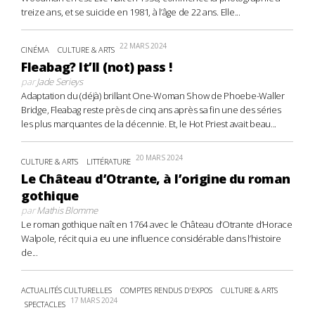
treize ans, et se suicide en 1981, à l’âge de 22 ans. Elle...
22 MARS 2024
CINÉMA
CULTURE & ARTS
Fleabag? It’ll (not) pass !
par
Jade Serieys
Adaptation du (déjà) brillant One-Woman Show de Phoebe-Waller
Bridge, Fleabag reste près de cinq ans après sa fin une des séries
les plus marquantes de la décennie. Et, le Hot Priest avait beau...
20 MARS 2024
CULTURE & ARTS
LITTÉRATURE
Le Château d’Otrante, à l’origine du roman
gothique
par
Mathis Blomme
Le roman gothique naît en 1764 avec le Château d’Otrante d’Horace
Walpole, récit qui a eu une influence considérable dans l’histoire
de...
ACTUALITÉS CULTURELLES
COMPTES RENDUS D'EXPOS
CULTURE & ARTS
17 MARS 2024
SPECTACLES