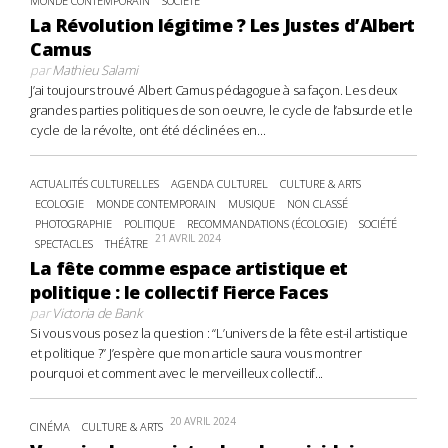
MONDE CONTEMPORAIN
SOCIÉTÉ
La Révolution légitime ? Les Justes d’Albert
Camus
par
Mathieu Salami
J’ai toujours trouvé Albert Camus pédagogue à sa façon. Les deux
grandes parties politiques de son oeuvre, le cycle de l’absurde et le
cycle de la révolte, ont été déclinées en...
ACTUALITÉS CULTURELLES
AGENDA CULTUREL
CULTURE & ARTS
ECOLOGIE
MONDE CONTEMPORAIN
MUSIQUE
NON CLASSÉ
PHOTOGRAPHIE
POLITIQUE
RECOMMANDATIONS (ÉCOLOGIE)
SOCIÉTÉ
21 AVRIL 2024
SPECTACLES
THÉÂTRE
La fête comme espace artistique et
politique : le collectif Fierce Faces
par
Victoria de Bank
Si vous vous posez la question : “L’univers de la fête est-il artistique
et politique ?” J’espère que mon article saura vous montrer
pourquoi et comment avec le merveilleux collectif...
20 AVRIL 2024
CINÉMA
CULTURE & ARTS