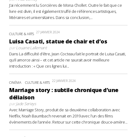
J’ai récemment lu Sorcières de Mona Chollet. Outre le fait que ce
livre est divin, il est également truffé de références artistiques,
littéraires et universitaires. Dans sa conclusion,...
27 JANVIER 2024
CULTURE & ARTS
Luisa Casati, statue de chair et d’os
par
Louane Lallemant
Dans La difficulté d’être, Jean Cocteau fait le portrait de Luisa Casati,
qu’il amorce ainsi – et cet article ne saurait avoir meilleure
introduction : « Que ces lignes lui...
22 JANVIER 2024
CINÉMA
CULTURE & ARTS
Marriage story : subtile chronique d’une
déliaison
par
Jade Serieys
Avec Marriage Story, produit de sa deuxième collaboration avec
Netflix, Noah Baumbach revenait en 2019 avec l’un des films
évènements de l’année. Retour sur cette chronique douce-amère...