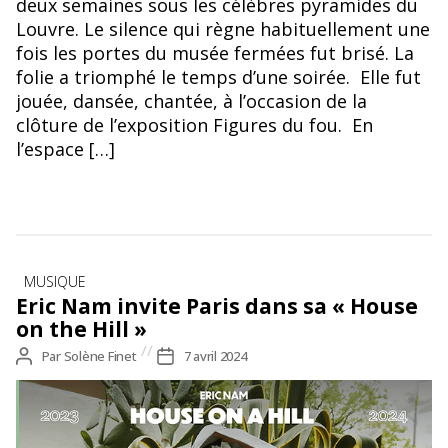
deux semaines sous les célèbres pyramides du
Louvre. Le silence qui règne habituellement une
fois les portes du musée fermées fut brisé. La
folie a triomphé le temps d’une soirée. Elle fut
jouée, dansée, chantée, à l’occasion de la
clôture de l’exposition Figures du fou. En
l’espace […]
Catégories
MUSIQUE
Eric Nam invite Paris dans sa « House
on the Hill »
Auteur
Par
Solène Finet
Date
7 avril 2024
de
de
l’article
l’article