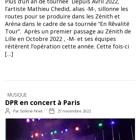
Plus d’un an de tournée Depuis Avril 2022,
l’artiste Mathieu Chedid, alias -M-, sillonne les
routes pour se produire dans les Zénith et
Aréna dans le cadre de sa tournée “En Rêvalité
Tour”. Après un premier passage au Zénith de
Lille en Octobre 2022 , -M- et ses équipes
réitèrent l’opération cette année. Cette fois-ci
[…]
Catégories
MUSIQUE
DPR en concert à Paris
Auteur
Par
Solène Finet
Date
27 novembre 2022
de
de
l’article
l’article