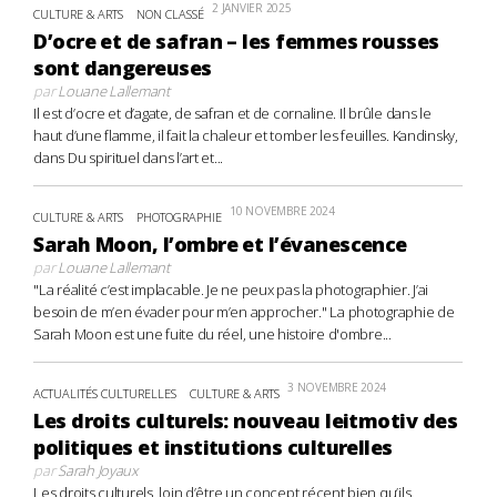
2 JANVIER 2025
CULTURE & ARTS
NON CLASSÉ
D’ocre et de safran – les femmes rousses
sont dangereuses
par
Louane Lallemant
Il est d’ocre et d’agate, de safran et de cornaline. Il brûle dans le
haut d’une flamme, il fait la chaleur et tomber les feuilles. Kandinsky,
dans Du spirituel dans l’art et...
10 NOVEMBRE 2024
CULTURE & ARTS
PHOTOGRAPHIE
Sarah Moon, l’ombre et l’évanescence
par
Louane Lallemant
"La réalité c’est implacable. Je ne peux pas la photographier. J’ai
besoin de m’en évader pour m’en approcher." La photographie de
Sarah Moon est une fuite du réel, une histoire d'ombre...
3 NOVEMBRE 2024
ACTUALITÉS CULTURELLES
CULTURE & ARTS
Les droits culturels: nouveau leitmotiv des
politiques et institutions culturelles
par
Sarah Joyaux
Les droits culturels, loin d’être un concept récent bien qu’ils