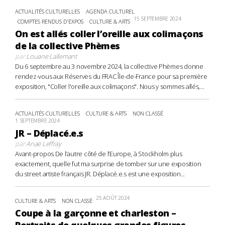
ACTUALITÉS CULTURELLES
AGENDA CULTUREL
15 SEPTEMBRE 2024
COMPTES RENDUS D'EXPOS
CULTURE & ARTS
On est allés coller l’oreille aux colimaçons
de la collective Phèmes
par
Louane Lallemant
Du 6 septembre au 3 novembre 2024, la collective Phèmes donne
rendez-vous aux Réserves du FRAC Île-de-France pour sa première
exposition, "Coller l'oreille aux colimaçons". Nous y sommes allés,...
ACTUALITÉS CULTURELLES
CULTURE & ARTS
NON CLASSÉ
1 SEPTEMBRE 2024
JR – Déplacé.e.s
par
Anaë Leffray
Avant-propos De l’autre côté de l’Europe, à Stockholm plus
exactement, quelle fut ma surprise de tomber sur une exposition
du street artiste français JR. Déplacé.e.s est une exposition...
25 AOÛT 2024
CULTURE & ARTS
NON CLASSÉ
Coupe à la garçonne et charleston –
Portraits de quelques grandes figures