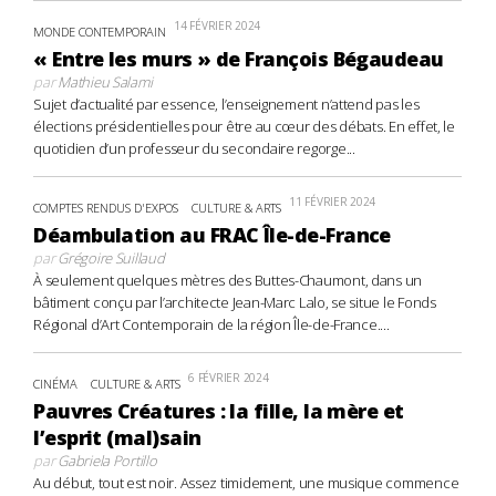
14 FÉVRIER 2024
MONDE CONTEMPORAIN
« Entre les murs » de François Bégaudeau
par
Mathieu Salami
Sujet d’actualité par essence, l’enseignement n’attend pas les
élections présidentielles pour être au cœur des débats. En effet, le
quotidien d’un professeur du secondaire regorge...
11 FÉVRIER 2024
COMPTES RENDUS D'EXPOS
CULTURE & ARTS
Déambulation au FRAC Île-de-France
par
Grégoire Suillaud
À seulement quelques mètres des Buttes-Chaumont, dans un
bâtiment conçu par l’architecte Jean-Marc Lalo, se situe le Fonds
Régional d’Art Contemporain de la région Île-de-France....
6 FÉVRIER 2024
CINÉMA
CULTURE & ARTS
Pauvres Créatures : la fille, la mère et
l’esprit (mal)sain
par
Gabriela Portillo
Au début, tout est noir. Assez timidement, une musique commence