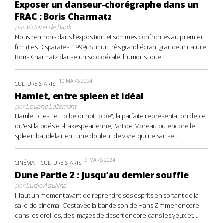
Exposer un danseur-chorégraphe dans un
FRAC : Boris Charmatz
par
Victoria de Bank
Nous rentrons dans l’exposition et sommes confrontés au premier
film (Les Disparates, 1999). Sur un très grand écran, grandeur nature
Boris Charmatz danse un solo décalé, humoristique,...
10 MARS 2024
CULTURE & ARTS
Hamlet, entre spleen et idéal
par
Louane Lallemant
Hamlet, c'est le "to be or not to be", la parfaite représentation de ce
qu'est la poésie shakespearienne, l'art de Moreau ou encore le
spleen baudelairien : une douleur de vivre qui ne sait se...
9 MARS 2024
CINÉMA
CULTURE & ARTS
Dune Partie 2 : Jusqu’au dernier souffle
par
Lucile Aquilina
Il faut un moment avant de reprendre ses esprits en sortant de la
salle de cinéma. C’est avec la bande son de Hans Zimmer encore
dans les oreilles, des images de désert encore dans les yeux et...