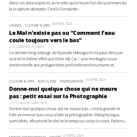
dans ces deux espaces, la recette qui a nourri l’un des pionniers de
la sculpture abstraite. C’est à Constantin...
28 AVRIL 2024
CINÉMA
CULTURE & ARTS
Le Mal n’existe pas ou “Comment l’eau
coule toujours vers le bas”
par
Gabriela Portillo
Le dernier long métrage de Ryûsuke Hamaguchi n’a peut-être pas
suscité le même effet que Drive My Car – une montagne russe
émotionnelle aux protagonistes profondément touchants et...
26 AVRIL 2024
CULTURE & ARTS
NON CLASSÉ
PHOTOGRAPHIE
Donne-moi quelque chose qui ne meure
pas : petit essai sur la Photographie
par
Louane Lallemant
Donne-moi quelque chose qui ne meure pas : c'est la grande et
folle promesse que nous a faite la photographie. Métaphysique,
surréaliste, elle prend le réel et le temps au corps à corps. Parlons...
21 AVRIL 2024