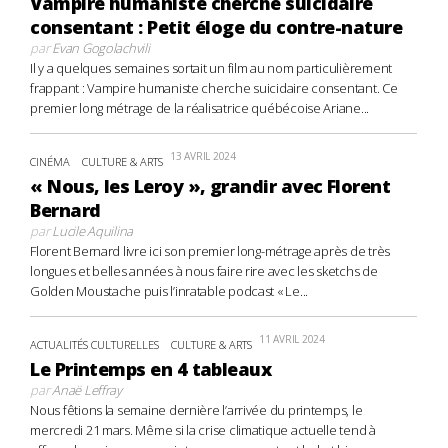
Vampire humaniste cherche suicidaire
consentant : Petit éloge du contre-nature
par
Evan Gogolachvili
Il y a quelques semaines sortait un film au nom particulièrement
frappant : Vampire humaniste cherche suicidaire consentant. Ce
premier long métrage de la réalisatrice québécoise Ariane...
13 AVRIL 2024
CINÉMA
CULTURE & ARTS
« Nous, les Leroy », grandir avec Florent
Bernard
par
Lucile Aquilina
Florent Bernard livre ici son premier long-métrage après de très
longues et belles années à nous faire rire avec les sketchs de
Golden Moustache puis l’inratable podcast « Le...
11 AVRIL 2024
ACTUALITÉS CULTURELLES
CULTURE & ARTS
Le Printemps en 4 tableaux
par
Anaë Leffray
Nous fêtions la semaine dernière l’arrivée du printemps, le
mercredi 21 mars. Même si la crise climatique actuelle tend à