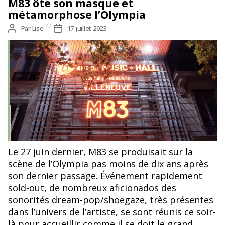
M83 ôte son masque et
métamorphose l’Olympia
Auteur
Par
Lise
Date
17 juillet 2023
de
de
l’article
l’article
Le 27 juin dernier, M83 se produisait sur la
scène de l’Olympia pas moins de dix ans après
son dernier passage. Événement rapidement
sold-out, de nombreux aficionados des
sonorités dream-pop/shoegaze, très présentes
dans l’univers de l’artiste, se sont réunis ce soir-
là pour accueillir comme il se doit le grand