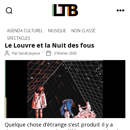
Le
Catégories
Tote
AGENDA CULTUREL
MUSIQUE
NON CLASSÉ
Bag
SPECTACLES
-
Le Louvre et la Nuit des fous
Média
Auteur
Par
Sarah Joyaux
Date
2 février 2025
d'information
de
de
quotidienne
l’article
l’article
©Axelle Orlando
Quelque chose d’étrange s’est produit il y a