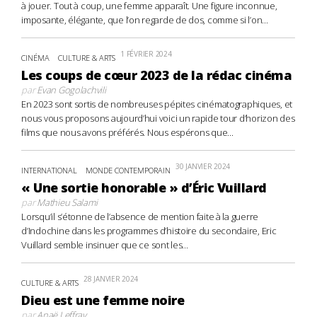
à jouer. Tout à coup, une femme apparaît. Une figure inconnue,
imposante, élégante, que l’on regarde de dos, comme si l’on...
1 FÉVRIER 2024
CINÉMA
CULTURE & ARTS
Les coups de cœur 2023 de la rédac cinéma
par
Evan Gogolachvili
En 2023 sont sortis de nombreuses pépites cinématographiques, et
nous vous proposons aujourd’hui voici un rapide tour d’horizon des
films que nous avons préférés. Nous espérons que...
30 JANVIER 2024
INTERNATIONAL
MONDE CONTEMPORAIN
« Une sortie honorable » d’Éric Vuillard
par
Mathieu Salami
Lorsqu’il s’étonne de l’absence de mention faite à la guerre
d’Indochine dans les programmes d’histoire du secondaire, Eric
Vuillard semble insinuer que ce sont les...
28 JANVIER 2024
CULTURE & ARTS
Dieu est une femme noire
par
Anaë Leffray