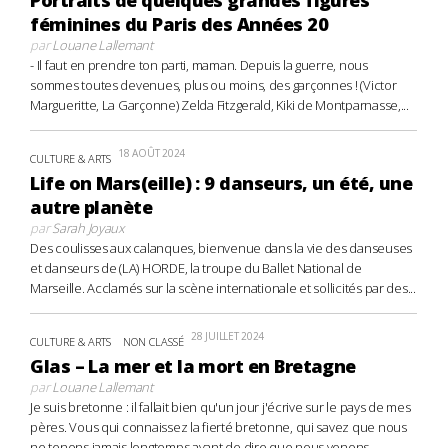
féminines du Paris des Années 20
par
Louane Lallemant
- Il faut en prendre ton parti, maman. Depuis la guerre, nous
sommes toutes devenues, plus ou moins, des garçonnes ! (Victor
Margueritte, La Garçonne) Zelda Fitzgerald, Kiki de Montparnasse,...
18 AOÛT 2024
CULTURE & ARTS
Life on Mars(eille) : 9 danseurs, un été, une
autre planète
par
Sarah Joyaux
Des coulisses aux calanques, bienvenue dans la vie des danseuses
et danseurs de (LA) HORDE, la troupe du Ballet National de
Marseille. Acclamés sur la scène internationale et sollicités par des...
28 JUILLET 2024
CULTURE & ARTS
NON CLASSÉ
Glas – La mer et la mort en Bretagne
par
Louane Lallemant
Je suis bretonne : il fallait bien qu'un jour j'écrive sur le pays de mes
pères. Vous qui connaissez la fierté bretonne, qui savez que nous
ne tenons jamais longtemps avant de dire que nous venons...