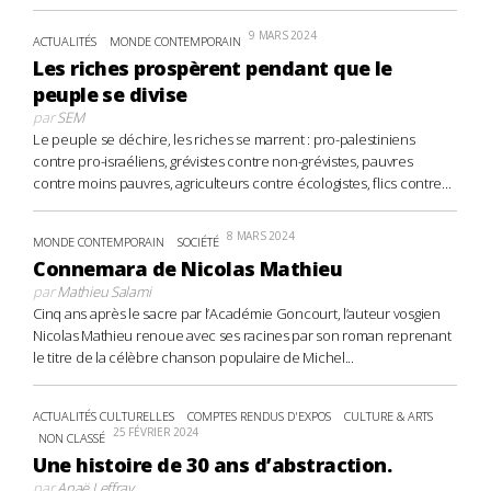
9 MARS 2024
ACTUALITÉS
MONDE CONTEMPORAIN
Les riches prospèrent pendant que le
peuple se divise
par
SEM
Le peuple se déchire, les riches se marrent : pro-palestiniens
contre pro-israéliens, grévistes contre non-grévistes, pauvres
contre moins pauvres, agriculteurs contre écologistes, flics contre...
8 MARS 2024
MONDE CONTEMPORAIN
SOCIÉTÉ
Connemara de Nicolas Mathieu
par
Mathieu Salami
Cinq ans après le sacre par l’Académie Goncourt, l’auteur vosgien
Nicolas Mathieu renoue avec ses racines par son roman reprenant
le titre de la célèbre chanson populaire de Michel...
ACTUALITÉS CULTURELLES
COMPTES RENDUS D'EXPOS
CULTURE & ARTS
25 FÉVRIER 2024
NON CLASSÉ
Une histoire de 30 ans d’abstraction.
par
Anaë Leffray