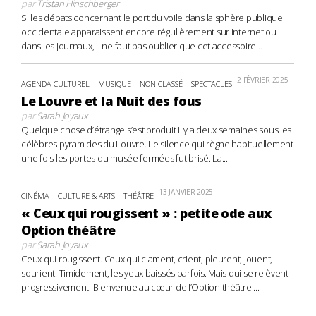
par
Tristan Hinschberger
Si les débats concernant le port du voile dans la sphère publique
occidentale apparaissent encore régulièrement sur internet ou
dans les journaux, il ne faut pas oublier que cet accessoire...
2 FÉVRIER 2025
AGENDA CULTUREL
MUSIQUE
NON CLASSÉ
SPECTACLES
Le Louvre et la Nuit des fous
par
Sarah Joyaux
Quelque chose d’étrange s’est produit il y a deux semaines sous les
célèbres pyramides du Louvre. Le silence qui règne habituellement
une fois les portes du musée fermées fut brisé. La...
13 JANVIER 2025
CINÉMA
CULTURE & ARTS
THÉÂTRE
« Ceux qui rougissent » : petite ode aux
Option théâtre
par
Sarah Joyaux
Ceux qui rougissent. Ceux qui clament, crient, pleurent, jouent,
sourient. Timidement, les yeux baissés parfois. Mais qui se relèvent
progressivement. Bienvenue au cœur de l’Option théâtre....