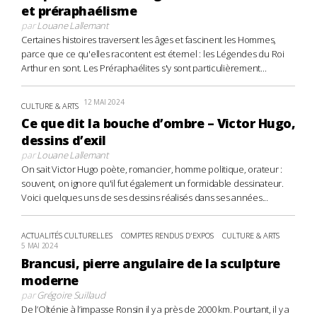
et préraphaélisme
par
Louane Lallemant
Certaines histoires traversent les âges et fascinent les Hommes,
parce que ce qu'elles racontent est éternel : les Légendes du Roi
Arthur en sont. Les Préraphaélites s'y sont particulièrement...
12 MAI 2024
CULTURE & ARTS
Ce que dit la bouche d’ombre – Victor Hugo,
dessins d’exil
par
Louane Lallemant
On sait Victor Hugo poète, romancier, homme politique, orateur :
souvent, on ignore qu'il fut également un formidable dessinateur.
Voici quelques uns de ses dessins réalisés dans ses années...
ACTUALITÉS CULTURELLES
COMPTES RENDUS D'EXPOS
CULTURE & ARTS
5 MAI 2024
Brancusi, pierre angulaire de la sculpture
moderne
par
Grégoire Suillaud
De l’Olténie à l’impasse Ronsin il y a près de 2000 km. Pourtant, il y a