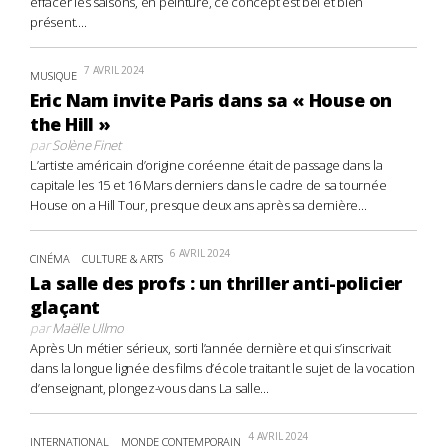
effacer les saisons, en peinture, ce concept est bel et bien
présent....
7 AVRIL 2024
MUSIQUE
Eric Nam invite Paris dans sa « House on
the Hill »
par
Solène Finet
L’artiste américain d’origine coréenne était de passage dans la
capitale les 15 et 16 Mars derniers dans le cadre de sa tournée
House on a Hill Tour, presque deux ans après sa dernière...
6 AVRIL 2024
CINÉMA
CULTURE & ARTS
La salle des profs : un thriller anti-policier
glaçant
par
Maëlle Ullmo
Après Un métier sérieux, sorti l’année dernière et qui s’inscrivait
dans la longue lignée des films d’école traitant le sujet de la vocation
d’enseignant, plongez-vous dans La salle...
4 AVRIL 2024
INTERNATIONAL
MONDE CONTEMPORAIN