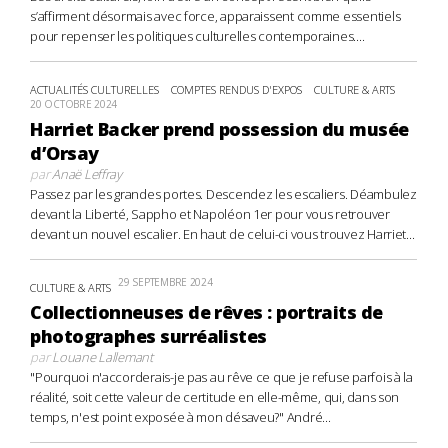
s’affirment désormais avec force, apparaissent comme essentiels
pour repenser les politiques culturelles contemporaines....
ACTUALITÉS CULTURELLES
COMPTES RENDUS D'EXPOS
CULTURE & ARTS
20 OCTOBRE 2024
Harriet Backer prend possession du musée
d’Orsay
par
Anaë Leffray
Passez par les grandes portes. Descendez les escaliers. Déambulez
devant la Liberté, Sappho et Napoléon 1er pour vous retrouver
devant un nouvel escalier. En haut de celui-ci vous trouvez Harriet...
29 SEPTEMBRE 2024
CULTURE & ARTS
Collectionneuses de rêves : portraits de
photographes surréalistes
par
Louane Lallemant
"Pourquoi n'accorderais-je pas au rêve ce que je refuse parfois à la
réalité, soit cette valeur de certitude en elle-même, qui, dans son
temps, n'est point exposée à mon désaveu?" André...