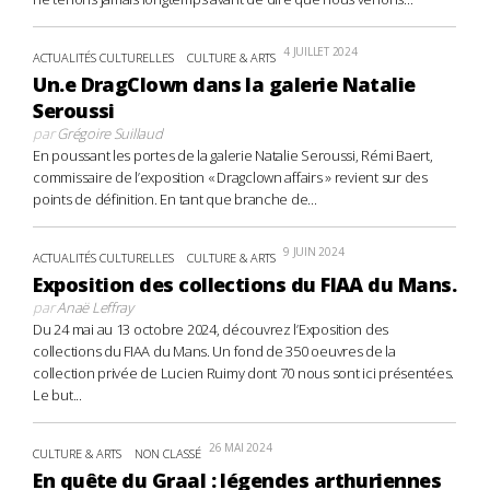
4 JUILLET 2024
ACTUALITÉS CULTURELLES
CULTURE & ARTS
Un.e DragClown dans la galerie Natalie
Seroussi
par
Grégoire Suillaud
En poussant les portes de la galerie Natalie Seroussi, Rémi Baert,
commissaire de l’exposition « Dragclown affairs » revient sur des
points de définition. En tant que branche de...
9 JUIN 2024
ACTUALITÉS CULTURELLES
CULTURE & ARTS
Exposition des collections du FIAA du Mans.
par
Anaë Leffray
Du 24 mai au 13 octobre 2024, découvrez l’Exposition des
collections du FIAA du Mans. Un fond de 350 oeuvres de la
collection privée de Lucien Ruimy dont 70 nous sont ici présentées.
Le but...
26 MAI 2024
CULTURE & ARTS
NON CLASSÉ
En quête du Graal : légendes arthuriennes