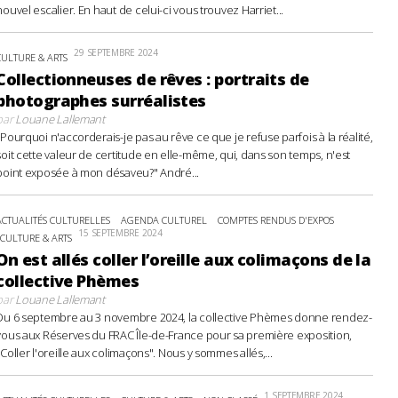
nouvel escalier. En haut de celui-ci vous trouvez Harriet...
29 SEPTEMBRE 2024
CULTURE & ARTS
Collectionneuses de rêves : portraits de
photographes surréalistes
par
Louane Lallemant
"Pourquoi n'accorderais-je pas au rêve ce que je refuse parfois à la réalité,
soit cette valeur de certitude en elle-même, qui, dans son temps, n'est
point exposée à mon désaveu?" André...
ACTUALITÉS CULTURELLES
AGENDA CULTUREL
COMPTES RENDUS D'EXPOS
15 SEPTEMBRE 2024
CULTURE & ARTS
On est allés coller l’oreille aux colimaçons de la
collective Phèmes
par
Louane Lallemant
Du 6 septembre au 3 novembre 2024, la collective Phèmes donne rendez-
vous aux Réserves du FRAC Île-de-France pour sa première exposition,
"Coller l'oreille aux colimaçons". Nous y sommes allés,...
1 SEPTEMBRE 2024