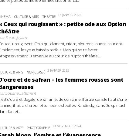
fois les portes du musée fermées fut brisé. La...
13 JANVIER 2025
CINÉMA
CULTURE & ARTS
THÉÂTRE
« Ceux qui rougissent » : petite ode aux Option
théâtre
par
Sarah Joyaux
Ceux qui rougissent. Ceux qui clament, crient, pleurent, jouent, sourient.
Timidement, les yeux baissés parfois. Mais qui se relèvent
progressivement. Bienvenue au cœur de l’Option théâtre....
2 JANVIER 2025
CULTURE & ARTS
NON CLASSÉ
D’ocre et de safran – les femmes rousses sont
dangereuses
par
Louane Lallemant
Il est d’ocre et d’agate, de safran et de cornaline. Il brûle dans le haut d’une
flamme, il fait la chaleur et tomber les feuilles. Kandinsky, dans Du spirituel
ans l’art et...
10 NOVEMBRE 2024
CULTURE & ARTS
PHOTOGRAPHIE
Sarah Moon, l’ombre et l’évanescence