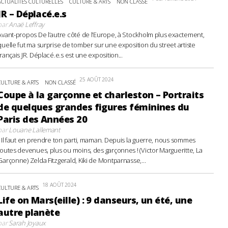
ACTUALITÉS CULTURELLES
CULTURE & ARTS
NON CLASSÉ
JR – Déplacé.e.s
par
Anaë Leffray
Avant-propos De l’autre côté de l’Europe, à Stockholm plus exactement,
quelle fut ma surprise de tomber sur une exposition du street artiste
français JR. Déplacé.e.s est une exposition...
25 AOÛT 2024
CULTURE & ARTS
NON CLASSÉ
Coupe à la garçonne et charleston – Portraits
de quelques grandes figures féminines du
Paris des Années 20
par
Louane Lallemant
- Il faut en prendre ton parti, maman. Depuis la guerre, nous sommes
toutes devenues, plus ou moins, des garçonnes ! (Victor Margueritte, La
Garçonne) Zelda Fitzgerald, Kiki de Montparnasse,...
18 AOÛT 2024
CULTURE & ARTS
Life on Mars(eille) : 9 danseurs, un été, une
autre planète
par
Sarah Joyaux