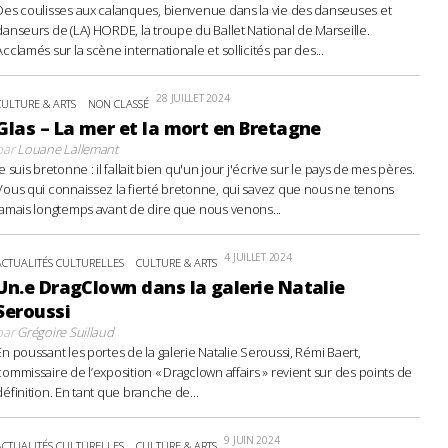
Des coulisses aux calanques, bienvenue dans la vie des danseuses et
danseurs de (LA) HORDE, la troupe du Ballet National de Marseille.
Acclamés sur la scène internationale et sollicités par des...
28 JUILLET 2024
CULTURE & ARTS
NON CLASSÉ
Glas – La mer et la mort en Bretagne
par
Louane Lallemant
Je suis bretonne : il fallait bien qu'un jour j'écrive sur le pays de mes pères.
Vous qui connaissez la fierté bretonne, qui savez que nous ne tenons
jamais longtemps avant de dire que nous venons...
4 JUILLET 2024
ACTUALITÉS CULTURELLES
CULTURE & ARTS
Un.e DragClown dans la galerie Natalie
Seroussi
par
Grégoire Suillaud
En poussant les portes de la galerie Natalie Seroussi, Rémi Baert,
commissaire de l’exposition « Dragclown affairs » revient sur des points de
définition. En tant que branche de...
9 JUIN 2024
ACTUALITÉS CULTURELLES
CULTURE & ARTS