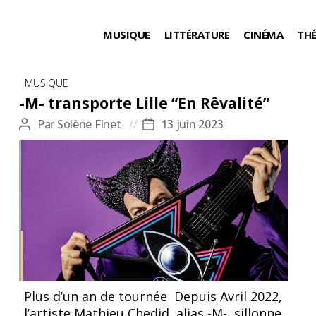
MUSIQUE
LITTÉRATURE
CINÉMA
TH
Catégories
MUSIQUE
-M- transporte Lille “En Rêvalité”
Par
Solène Finet
13 juin 2023
Auteur
Date
de
de
l’article
l’article
-M- “Rêvalité” © YANN ORHAN
Plus d’un an de tournée Depuis Avril 2022,
l’artiste Mathieu Chedid, alias -M-, sillonne