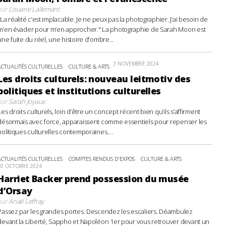
par
Louane Lallemant
"La réalité c’est implacable. Je ne peux pas la photographier. J’ai besoin de
m’en évader pour m’en approcher." La photographie de Sarah Moon est
une fuite du réel, une histoire d'ombre...
3 NOVEMBRE 2024
ACTUALITÉS CULTURELLES
CULTURE & ARTS
Les droits culturels: nouveau leitmotiv des
politiques et institutions culturelles
par
Sarah Joyaux
Les droits culturels, loin d’être un concept récent bien qu’ils s’affirment
désormais avec force, apparaissent comme essentiels pour repenser les
politiques culturelles contemporaines....
ACTUALITÉS CULTURELLES
COMPTES RENDUS D'EXPOS
CULTURE & ARTS
20 OCTOBRE 2024
Harriet Backer prend possession du musée
d’Orsay
par
Anaë Leffray
Passez par les grandes portes. Descendez les escaliers. Déambulez
devant la Liberté, Sappho et Napoléon 1er pour vous retrouver devant un