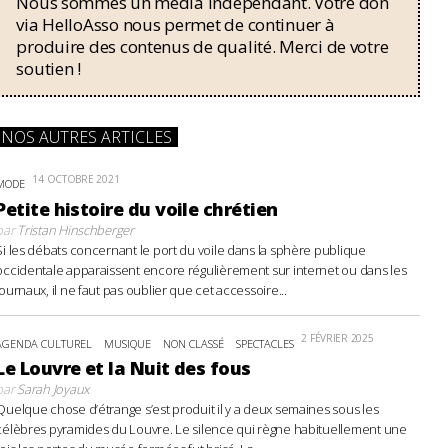
Nous sommes un média indépendant. Votre don
via HelloAsso nous permet de continuer à
produire des contenus de qualité. Merci de votre
soutien !
NOS AUTRES ARTICLES
14 OCTOBRE 2021
MODE
Petite histoire du voile chrétien
par
Tristan Hinschberger
Si les débats concernant le port du voile dans la sphère publique
occidentale apparaissent encore régulièrement sur internet ou dans les
journaux, il ne faut pas oublier que cet accessoire...
2 FÉVRIER 2025
AGENDA CULTUREL
MUSIQUE
NON CLASSÉ
SPECTACLES
Le Louvre et la Nuit des fous
par
Sarah Joyaux
Quelque chose d’étrange s’est produit il y a deux semaines sous les
célèbres pyramides du Louvre. Le silence qui règne habituellement une