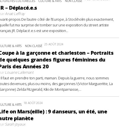
ACTUALITÉS CULTURELLES
CULTURE & ARTS
NON CLASSÉ
JR – Déplacé.e.s
par
Anaë Leffray
Avant-propos De l’autre côté de l’Europe, à Stockholm plus exactement,
quelle fut ma surprise de tomber sur une exposition du street artiste
français JR. Déplacé.e.s est une exposition...
25 AOÛT 2024
CULTURE & ARTS
NON CLASSÉ
Coupe à la garçonne et charleston – Portraits
de quelques grandes figures féminines du
Paris des Années 20
par
Louane Lallemant
- Il faut en prendre ton parti, maman. Depuis la guerre, nous sommes
toutes devenues, plus ou moins, des garçonnes ! (Victor Margueritte, La
Garçonne) Zelda Fitzgerald, Kiki de Montparnasse,...
18 AOÛT 2024
CULTURE & ARTS
Life on Mars(eille) : 9 danseurs, un été, une
autre planète
par
Sarah Joyaux