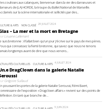
Des coulisses aux calanques, bienvenue dans la vie des danseuses et
danseurs de (LA) HORDE, la troupe du Ballet National de Marseille.
Acclamés sur la scène internationale et sollicités par des...
28 JUILLET 2024
CULTURE & ARTS
NON CLASSÉ
Glas – La mer et la mort en Bretagne
par
Louane Lallemant
Je suis bretonne : il fallait bien qu'un jour j'écrive sur le pays de mes pères.
Vous qui connaissez la fierté bretonne, qui savez que nous ne tenons
jamais longtemps avant de dire que nous venons...
4 JUILLET 2024
ACTUALITÉS CULTURELLES
CULTURE & ARTS
Un.e DragClown dans la galerie Natalie
Seroussi
par
Grégoire Suillaud
En poussant les portes de la galerie Natalie Seroussi, Rémi Baert,
commissaire de l’exposition « Dragclown affairs » revient sur des points de
définition. En tant que branche de...
9 JUIN 2024
ACTUALITÉS CULTURELLES
CULTURE & ARTS