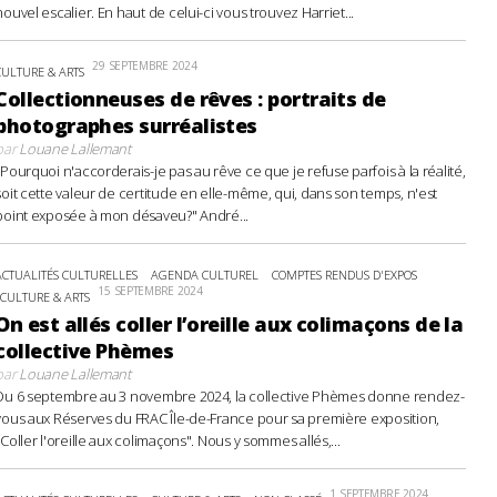
nouvel escalier. En haut de celui-ci vous trouvez Harriet...
29 SEPTEMBRE 2024
CULTURE & ARTS
Collectionneuses de rêves : portraits de
photographes surréalistes
par
Louane Lallemant
"Pourquoi n'accorderais-je pas au rêve ce que je refuse parfois à la réalité,
soit cette valeur de certitude en elle-même, qui, dans son temps, n'est
point exposée à mon désaveu?" André...
ACTUALITÉS CULTURELLES
AGENDA CULTUREL
COMPTES RENDUS D'EXPOS
15 SEPTEMBRE 2024
CULTURE & ARTS
On est allés coller l’oreille aux colimaçons de la
collective Phèmes
par
Louane Lallemant
Du 6 septembre au 3 novembre 2024, la collective Phèmes donne rendez-
vous aux Réserves du FRAC Île-de-France pour sa première exposition,
"Coller l'oreille aux colimaçons". Nous y sommes allés,...
1 SEPTEMBRE 2024