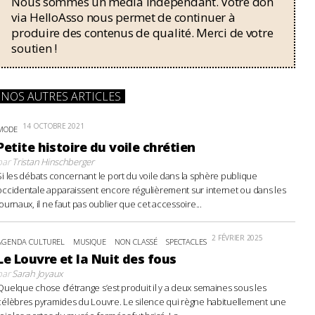
Nous sommes un média indépendant. Votre don
via HelloAsso nous permet de continuer à
produire des contenus de qualité. Merci de votre
soutien !
NOS AUTRES ARTICLES
14 OCTOBRE 2021
MODE
Petite histoire du voile chrétien
par
Tristan Hinschberger
Si les débats concernant le port du voile dans la sphère publique
occidentale apparaissent encore régulièrement sur internet ou dans les
journaux, il ne faut pas oublier que cet accessoire...
2 FÉVRIER 2025
AGENDA CULTUREL
MUSIQUE
NON CLASSÉ
SPECTACLES
Le Louvre et la Nuit des fous
par
Sarah Joyaux
Quelque chose d’étrange s’est produit il y a deux semaines sous les
célèbres pyramides du Louvre. Le silence qui règne habituellement une