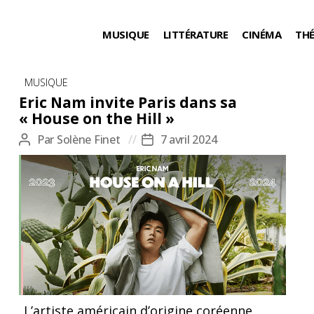
MUSIQUE
LITTÉRATURE
CINÉMA
TH
Catégories
MUSIQUE
Eric Nam invite Paris dans sa
« House on the Hill »
Par
Solène Finet
7 avril 2024
Auteur
Date
de
de
l’article
l’article
L’artiste américain d’origine coréenne