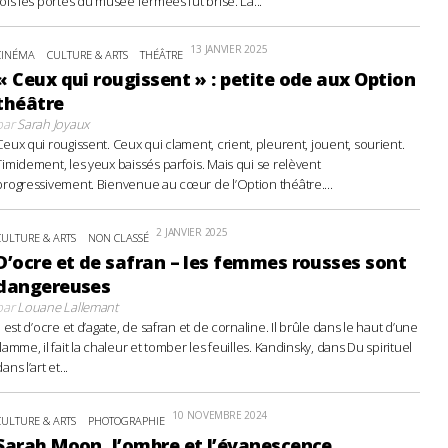
fois les portes du musée fermées fut brisé. La...
13 JANVIER 2025
CINÉMA
CULTURE & ARTS
THÉÂTRE
« Ceux qui rougissent » : petite ode aux Option
théâtre
par
Sarah Joyaux
Ceux qui rougissent. Ceux qui clament, crient, pleurent, jouent, sourient.
Timidement, les yeux baissés parfois. Mais qui se relèvent
progressivement. Bienvenue au cœur de l’Option théâtre....
2 JANVIER 2025
CULTURE & ARTS
NON CLASSÉ
D’ocre et de safran – les femmes rousses sont
dangereuses
par
Louane Lallemant
Il est d’ocre et d’agate, de safran et de cornaline. Il brûle dans le haut d’une
flamme, il fait la chaleur et tomber les feuilles. Kandinsky, dans Du spirituel
ans l’art et...
10 NOVEMBRE 2024
CULTURE & ARTS
PHOTOGRAPHIE
Sarah Moon, l’ombre et l’évanescence