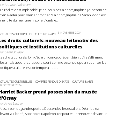
par
Louane Lallemant
"La réalité c’est implacable. Je ne peux pas la photographier. J’ai besoin de
m’en évader pour m’en approcher." La photographie de Sarah Moon est
une fuite du réel, une histoire d'ombre...
3 NOVEMBRE 2024
ACTUALITÉS CULTURELLES
CULTURE & ARTS
Les droits culturels: nouveau leitmotiv des
politiques et institutions culturelles
par
Sarah Joyaux
Les droits culturels, loin d’être un concept récent bien qu’ils s’affirment
désormais avec force, apparaissent comme essentiels pour repenser les
politiques culturelles contemporaines....
ACTUALITÉS CULTURELLES
COMPTES RENDUS D'EXPOS
CULTURE & ARTS
20 OCTOBRE 2024
Harriet Backer prend possession du musée
d’Orsay
par
Anaë Leffray
Passez par les grandes portes. Descendez les escaliers. Déambulez
devant la Liberté, Sappho et Napoléon 1er pour vous retrouver devant un