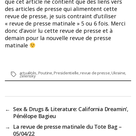
que cet article ne contient que des liens vers
des articles de presse qui alimentent cette
revue de presse, je suis contraint d’utiliser
« revue de presse matinale » 5 ou 6 fois. Merci
donc d’avoir lu cette revue de presse et à
demain pour la nouvelle revue de presse
matinale
actualités
,
Poutine
,
Presidentielle
,
revue de presse
,
Ukraine
,
Étiquettes
Zelensky
←
Sex & Drugs & Literature: California Dreamin’,
Pénélope Bagieu
→
La revue de presse matinale du Tote Bag –
05/04/22