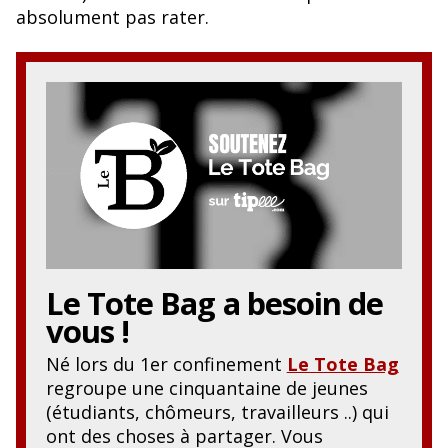
o
y
absolument pas rater.
o
k
Le Tote Bag
a besoin de
vous !
Né lors du 1er confinement
Le Tote Bag
regroupe une cinquantaine de jeunes
(étudiants, chômeurs, travailleurs ..) qui
ont des choses à partager. Vous