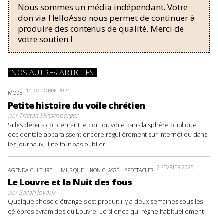
Nous sommes un média indépendant. Votre
don via HelloAsso nous permet de continuer à
produire des contenus de qualité. Merci de
votre soutien !
NOS AUTRES ARTICLES
14 OCTOBRE 2021
MODE
Petite histoire du voile chrétien
par
Tristan Hinschberger
Si les débats concernant le port du voile dans la sphère publique
occidentale apparaissent encore régulièrement sur internet ou dans
les journaux, il ne faut pas oublier...
2 FÉVRIER 2025
AGENDA CULTUREL
MUSIQUE
NON CLASSÉ
SPECTACLES
Le Louvre et la Nuit des fous
par
Sarah Joyaux
Quelque chose d’étrange s’est produit il y a deux semaines sous les
célèbres pyramides du Louvre. Le silence qui règne habituellement