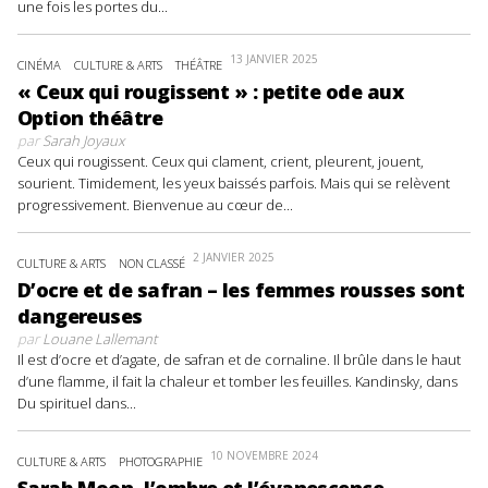
une fois les portes du...
13 JANVIER 2025
CINÉMA
CULTURE & ARTS
THÉÂTRE
« Ceux qui rougissent » : petite ode aux
Option théâtre
par
Sarah Joyaux
Ceux qui rougissent. Ceux qui clament, crient, pleurent, jouent,
sourient. Timidement, les yeux baissés parfois. Mais qui se relèvent
progressivement. Bienvenue au cœur de...
2 JANVIER 2025
CULTURE & ARTS
NON CLASSÉ
D’ocre et de safran – les femmes rousses sont
dangereuses
par
Louane Lallemant
Il est d’ocre et d’agate, de safran et de cornaline. Il brûle dans le haut
d’une flamme, il fait la chaleur et tomber les feuilles. Kandinsky, dans
Du spirituel dans...
10 NOVEMBRE 2024
CULTURE & ARTS
PHOTOGRAPHIE
Sarah Moon, l’ombre et l’évanescence