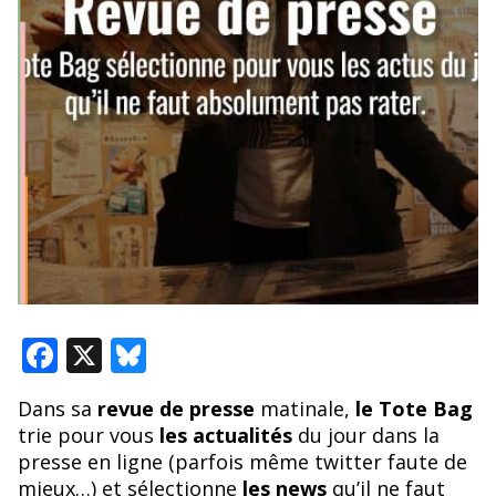
F
X
Bl
ac
u
Dans sa
revue de presse
matinale,
le Tote Bag
e
e
trie pour vous
les actualités
du jour dans la
b
sk
presse en ligne (parfois même twitter faute de
mieux…) et sélectionne
les news
qu’il ne faut