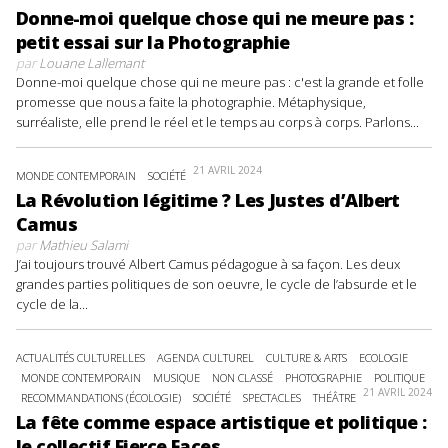
Donne-moi quelque chose qui ne meure pas :
petit essai sur la Photographie
par
Louane Lallemant
Donne-moi quelque chose qui ne meure pas : c'est la grande et folle
promesse que nous a faite la photographie. Métaphysique,
surréaliste, elle prend le réel et le temps au corps à corps. Parlons...
21 AVRIL 2024
MONDE CONTEMPORAIN
SOCIÉTÉ
La Révolution légitime ? Les Justes d’Albert
Camus
par
Mathieu Salami
J’ai toujours trouvé Albert Camus pédagogue à sa façon. Les deux
grandes parties politiques de son oeuvre, le cycle de l’absurde et le
cycle de la...
ACTUALITÉS CULTURELLES
AGENDA CULTUREL
CULTURE & ARTS
ECOLOGIE
MONDE CONTEMPORAIN
MUSIQUE
NON CLASSÉ
PHOTOGRAPHIE
POLITIQUE
21 AVRIL 2024
RECOMMANDATIONS (ÉCOLOGIE)
SOCIÉTÉ
SPECTACLES
THÉÂTRE
La fête comme espace artistique et politique :
le collectif Fierce Faces