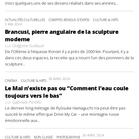
Voici quelques uns de ses dessins réalisés dans ses années...
ACTUALITÉS CULTURELLES
COMPTES RENDUS D'EXPOS
CULTURE & ARTS
5 MAI 2024
Brancusi, pierre angulaire de la sculpture
moderne
par
Grégoire Suillaud
De l’Olténie à l’impasse Ronsin il y a près de 2000 km. Pourtant, il y a
dans ces deux espaces, la recette qui a nourri l’un des pionniers de la
sculpture...
28 AVRIL 2024
CINÉMA
CULTURE & ARTS
Le Mal n’existe pas ou “Comment l’eau coule
toujours vers le bas”
par
Gabriela Portillo
Le dernier long métrage de Ryûsuke Hamaguchi n’a peut-être pas
suscité le même effet que Drive My Car – une montagne russe
émotionnelle aux...
26 AVRIL 2024
CULTURE & ARTS
NON CLASSÉ
PHOTOGRAPHIE