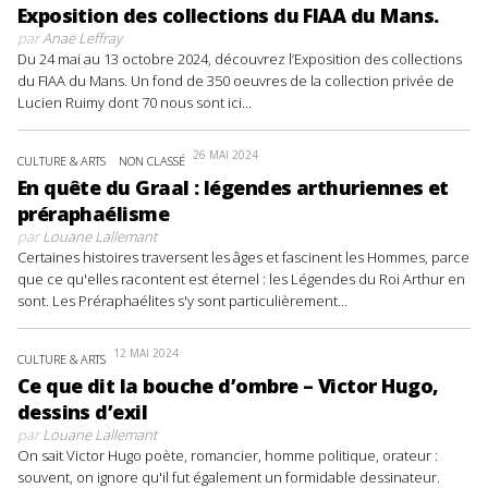
Exposition des collections du FIAA du Mans.
par
Anaë Leffray
Du 24 mai au 13 octobre 2024, découvrez l’Exposition des collections
du FIAA du Mans. Un fond de 350 oeuvres de la collection privée de
Lucien Ruimy dont 70 nous sont ici...
26 MAI 2024
CULTURE & ARTS
NON CLASSÉ
En quête du Graal : légendes arthuriennes et
préraphaélisme
par
Louane Lallemant
Certaines histoires traversent les âges et fascinent les Hommes, parce
que ce qu'elles racontent est éternel : les Légendes du Roi Arthur en
sont. Les Préraphaélites s'y sont particulièrement...
12 MAI 2024
CULTURE & ARTS
Ce que dit la bouche d’ombre – Victor Hugo,
dessins d’exil
par
Louane Lallemant
On sait Victor Hugo poète, romancier, homme politique, orateur :
souvent, on ignore qu'il fut également un formidable dessinateur.