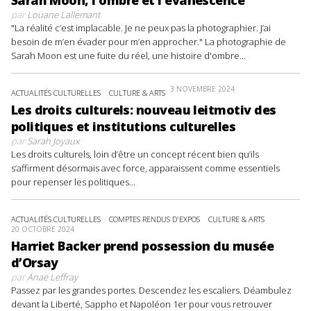
par
Louane Lallemant
"La réalité c’est implacable. Je ne peux pas la photographier. J’ai
besoin de m’en évader pour m’en approcher." La photographie de
Sarah Moon est une fuite du réel, une histoire d'ombre...
3 NOVEMBRE 2024
ACTUALITÉS CULTURELLES
CULTURE & ARTS
Les droits culturels: nouveau leitmotiv des
politiques et institutions culturelles
par
Sarah Joyaux
Les droits culturels, loin d’être un concept récent bien qu’ils
s’affirment désormais avec force, apparaissent comme essentiels
pour repenser les politiques...
ACTUALITÉS CULTURELLES
COMPTES RENDUS D'EXPOS
CULTURE & ARTS
20 OCTOBRE 2024
Harriet Backer prend possession du musée
d’Orsay
par
Anaë Leffray
Passez par les grandes portes. Descendez les escaliers. Déambulez
devant la Liberté, Sappho et Napoléon 1er pour vous retrouver