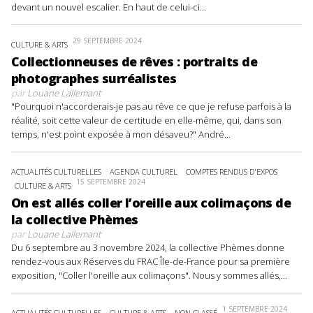
devant un nouvel escalier. En haut de celui-ci...
29 SEPTEMBRE 2024
CULTURE & ARTS
Collectionneuses de rêves : portraits de
photographes surréalistes
par
Louane Lallemant
"Pourquoi n'accorderais-je pas au rêve ce que je refuse parfois à la
réalité, soit cette valeur de certitude en elle-même, qui, dans son
temps, n'est point exposée à mon désaveu?" André...
ACTUALITÉS CULTURELLES
AGENDA CULTUREL
COMPTES RENDUS D'EXPOS
15 SEPTEMBRE 2024
CULTURE & ARTS
On est allés coller l’oreille aux colimaçons de
la collective Phèmes
par
Louane Lallemant
Du 6 septembre au 3 novembre 2024, la collective Phèmes donne
rendez-vous aux Réserves du FRAC Île-de-France pour sa première
exposition, "Coller l'oreille aux colimaçons". Nous y sommes allés,...
1 SEPTEMBRE 2024
ACTUALITÉS CULTURELLES
CULTURE & ARTS
NON CLASSÉ