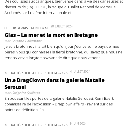
Des coulisses aux calanques, bienvenue dans la vie des danseuses et
danseurs de (LA) HORDE, la troupe du Ballet National de Marseille.
Acclamés sur la scène internationale et...
28 JUILLET 2024
CULTURE & ARTS
NON CLASSÉ
Glas – La mer et la mort en Bretagne
par
Louane Lallemant
Je suis bretonne : il fallait bien qu'un jour j'écrive sur le pays de mes
pères. Vous qui connaissez la fierté bretonne, qui savez que nous ne
tenons jamais longtemps avant de dire que nous venons...
4 JUILLET 2024
ACTUALITÉS CULTURELLES
CULTURE & ARTS
Un.e DragClown dans la galerie Natalie
Seroussi
par
Grégoire Suillaud
En poussant les portes de la galerie Natalie Seroussi, Rémi Baert,
commissaire de l’exposition « Dragclown affairs » revient sur des
points de définition. En...
9 JUIN 2024
ACTUALITÉS CULTURELLES
CULTURE & ARTS