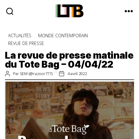
Le
Tote
Catégories
ACTUALITÉS
MONDE CONTEMPORAIN
Bag
REVUE DE PRESSE
-
Média
La revue de presse matinale
d'information
du Tote Bag – 04/04/22
quotidienne
Auteur
Date
Par
SEM (@razoor777)
4 avril 2022
de
de
l’article
l’article