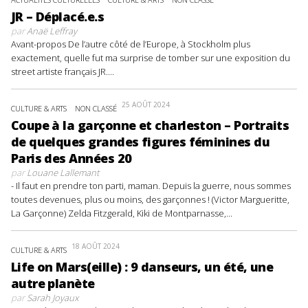
JR – Déplacé.e.s
par
Anaë Leffray
Avant-propos De l’autre côté de l’Europe, à Stockholm plus
exactement, quelle fut ma surprise de tomber sur une exposition du
street artiste français JR....
25 AOÛT 2024
CULTURE & ARTS
NON CLASSÉ
Coupe à la garçonne et charleston – Portraits
de quelques grandes figures féminines du
Paris des Années 20
par
Louane Lallemant
- Il faut en prendre ton parti, maman. Depuis la guerre, nous sommes
toutes devenues, plus ou moins, des garçonnes ! (Victor Margueritte,
La Garçonne) Zelda Fitzgerald, Kiki de Montparnasse,...
18 AOÛT 2024
CULTURE & ARTS
Life on Mars(eille) : 9 danseurs, un été, une
autre planète
par
Sarah Joyaux