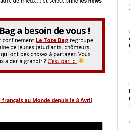
 faute de mieux…) et sélectionne
les news
 Bag
a besoin de vous !
er confinement
Le Tote Bag
regroupe
ine de jeunes (étudiants, chômeurs,
.) qui ont des choses à partager. Vous
s aider à grandir ?
C’est par ici
e français au Monde depuis le 8 Avril