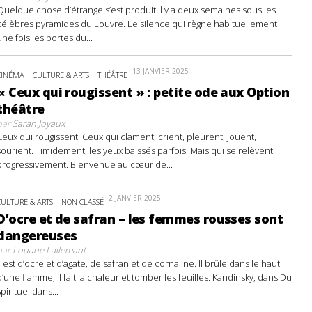
Quelque chose d’étrange s’est produit il y a deux semaines sous les
célèbres pyramides du Louvre. Le silence qui règne habituellement
une fois les portes du...
13 JANVIER 2025
CINÉMA
CULTURE & ARTS
THÉÂTRE
« Ceux qui rougissent » : petite ode aux Option
théâtre
par
Sarah Joyaux
Ceux qui rougissent. Ceux qui clament, crient, pleurent, jouent,
sourient. Timidement, les yeux baissés parfois. Mais qui se relèvent
progressivement. Bienvenue au cœur de...
2 JANVIER 2025
CULTURE & ARTS
NON CLASSÉ
D’ocre et de safran – les femmes rousses sont
dangereuses
par
Louane Lallemant
Il est d’ocre et d’agate, de safran et de cornaline. Il brûle dans le haut
d’une flamme, il fait la chaleur et tomber les feuilles. Kandinsky, dans Du
spirituel dans...