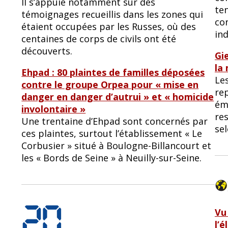
Il s’appuie notamment sur des
ten
témoignages recueillis dans les zones qui
con
étaient occupées par les Russes, où des
in
centaines de corps de civils ont été
découverts.
Gi
la
Ehpad : 80 plaintes de familles déposées
Le
contre le groupe Orpea pour « mise en
re
danger en danger d’autrui » et « homicide
émi
involontaire »
re
Une trentaine d’Ehpad sont concernés par
sel
ces plaintes, surtout l’établissement « Le
Corbusier » situé à Boulogne-Billancourt et
les « Bords de Seine » à Neuilly-sur-Seine.
Vu
l’é