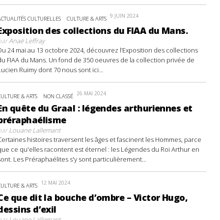
9 JUIN 2024
ACTUALITÉS CULTURELLES
CULTURE & ARTS
Exposition des collections du FIAA du Mans.
par
Anaë Leffray
Du 24 mai au 13 octobre 2024, découvrez l’Exposition des collections
du FIAA du Mans. Un fond de 350 oeuvres de la collection privée de
Lucien Ruimy dont 70 nous sont ici...
26 MAI 2024
CULTURE & ARTS
NON CLASSÉ
En quête du Graal : légendes arthuriennes et
préraphaélisme
par
Louane Lallemant
Certaines histoires traversent les âges et fascinent les Hommes, parce
que ce qu'elles racontent est éternel : les Légendes du Roi Arthur en
sont. Les Préraphaélites s'y sont particulièrement...
12 MAI 2024
CULTURE & ARTS
Ce que dit la bouche d’ombre – Victor Hugo,
dessins d’exil
par
Louane Lallemant