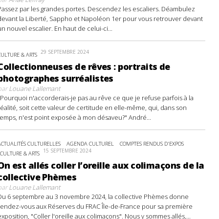
Passez par les grandes portes. Descendez les escaliers. Déambulez
devant la Liberté, Sappho et Napoléon 1er pour vous retrouver devant
un nouvel escalier. En haut de celui-ci...
29 SEPTEMBRE 2024
CULTURE & ARTS
Collectionneuses de rêves : portraits de
photographes surréalistes
par
Louane Lallemant
"Pourquoi n'accorderais-je pas au rêve ce que je refuse parfois à la
réalité, soit cette valeur de certitude en elle-même, qui, dans son
temps, n'est point exposée à mon désaveu?" André...
ACTUALITÉS CULTURELLES
AGENDA CULTUREL
COMPTES RENDUS D'EXPOS
15 SEPTEMBRE 2024
CULTURE & ARTS
On est allés coller l’oreille aux colimaçons de la
collective Phèmes
par
Louane Lallemant
Du 6 septembre au 3 novembre 2024, la collective Phèmes donne
rendez-vous aux Réserves du FRAC Île-de-France pour sa première
exposition, "Coller l'oreille aux colimaçons". Nous y sommes allés,...