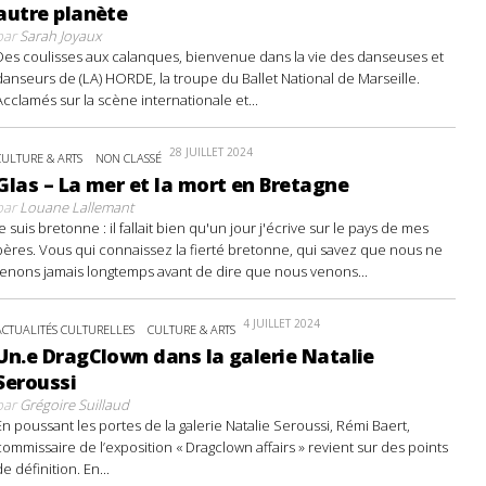
autre planète
par
Sarah Joyaux
Des coulisses aux calanques, bienvenue dans la vie des danseuses et
danseurs de (LA) HORDE, la troupe du Ballet National de Marseille.
Acclamés sur la scène internationale et...
28 JUILLET 2024
CULTURE & ARTS
NON CLASSÉ
Glas – La mer et la mort en Bretagne
par
Louane Lallemant
Je suis bretonne : il fallait bien qu'un jour j'écrive sur le pays de mes
pères. Vous qui connaissez la fierté bretonne, qui savez que nous ne
tenons jamais longtemps avant de dire que nous venons...
4 JUILLET 2024
ACTUALITÉS CULTURELLES
CULTURE & ARTS
Un.e DragClown dans la galerie Natalie
Seroussi
par
Grégoire Suillaud
En poussant les portes de la galerie Natalie Seroussi, Rémi Baert,
commissaire de l’exposition « Dragclown affairs » revient sur des points
de définition. En...