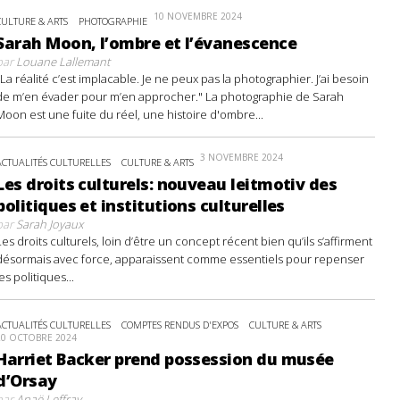
10 NOVEMBRE 2024
CULTURE & ARTS
PHOTOGRAPHIE
Sarah Moon, l’ombre et l’évanescence
par
Louane Lallemant
"La réalité c’est implacable. Je ne peux pas la photographier. J’ai besoin
de m’en évader pour m’en approcher." La photographie de Sarah
Moon est une fuite du réel, une histoire d'ombre...
3 NOVEMBRE 2024
ACTUALITÉS CULTURELLES
CULTURE & ARTS
Les droits culturels: nouveau leitmotiv des
politiques et institutions culturelles
par
Sarah Joyaux
Les droits culturels, loin d’être un concept récent bien qu’ils s’affirment
désormais avec force, apparaissent comme essentiels pour repenser
les politiques...
ACTUALITÉS CULTURELLES
COMPTES RENDUS D'EXPOS
CULTURE & ARTS
20 OCTOBRE 2024
Harriet Backer prend possession du musée
d’Orsay
par
Anaë Leffray