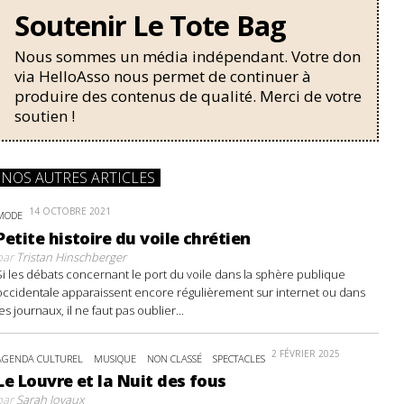
Soutenir Le Tote Bag
Nous sommes un média indépendant. Votre don
via HelloAsso nous permet de continuer à
produire des contenus de qualité. Merci de votre
soutien !
NOS AUTRES ARTICLES
14 OCTOBRE 2021
MODE
Petite histoire du voile chrétien
par
Tristan Hinschberger
Si les débats concernant le port du voile dans la sphère publique
occidentale apparaissent encore régulièrement sur internet ou dans
les journaux, il ne faut pas oublier...
2 FÉVRIER 2025
AGENDA CULTUREL
MUSIQUE
NON CLASSÉ
SPECTACLES
Le Louvre et la Nuit des fous
par
Sarah Joyaux