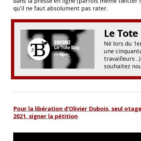
dans la presse en ligne (parfois même twitter
b
sk
qu’il ne faut absolument pas rater.
o
y
o
Le Tote
k
Né lors du 1
une cinquanta
travailleurs .
souhaitez nou
Pour la libération d’Olivier Dubois, seul otag
2021, signer la pétition