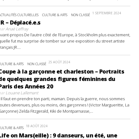
1 SEPTEMBRE 2024
ACTUALITÉS CULTURELLES
CULTURE & ARTS
NON CLASSÉ
JR – Déplacé.e.s
par
Anaë Leffray
Avant-propos De l’autre côté de l’Europe, à Stockholm plus exactement,
quelle fut ma surprise de tomber sur une exposition du street artiste
français JR....
25 AOÛT 2024
CULTURE & ARTS
NON CLASSÉ
Coupe à la garçonne et charleston – Portraits
de quelques grandes figures féminines du
Paris des Années 20
par
Louane Lallemant
- Il faut en prendre ton parti, maman. Depuis la guerre, nous sommes
toutes devenues, plus ou moins, des garçonnes ! (Victor Margueritte, La
Garçonne) Zelda Fitzgerald, Kiki de Montparnasse,...
18 AOÛT 2024
CULTURE & ARTS
Life on Mars(eille) : 9 danseurs, un été, une