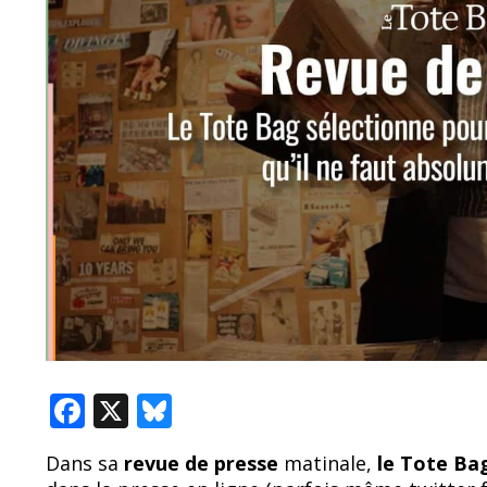
F
X
Bl
ac
u
Dans sa
revue de presse
matinale,
le Tote B
e
e