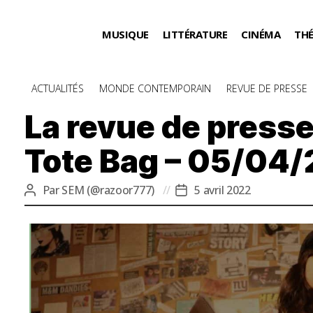
MUSIQUE
LITTÉRATURE
CINÉMA
TH
Catégories
ACTUALITÉS
MONDE CONTEMPORAIN
REVUE DE PRESSE
La revue de presse
Tote Bag – 05/04/
Par
SEM (@razoor777)
5 avril 2022
Auteur
Date
de
de
l’article
l’article