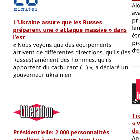
Al
av
pr
L’Ukraine assure que les Russes
le
préparent une « attaque massive » dans
étr
l’est
pr
« Nous voyons que des équipements
d’e
arrivent de différentes directions, qu’ils (les
Russes) amènent des hommes, qu’ils
apportent du carburant (…) », a déclaré un
gouverneur ukrainien
Tr
« 
du
Présidentielle: 2 000 personnalités
Ap
appellent à voter pour Jean-Luc