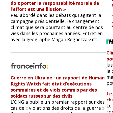
doit porter la responsabilité morale de
l’effort est une illusion »
Peu abordé dans les débats qui agitent la
campagne présidentielle, le changement
climatique sera pourtant au centre de nos
vies dans les prochaines années. Entretien
avec la géographe Magali Reghezza-Zitt.
Cli
po
Jus
la 
ma
Guerre en Ukraine : un rapport de Human
po
Rights Watch fait état d’exécutions
sommaires et de viols commis par des
Le 
soldats russes sur des civils
ch
L’ONG a publié un premier rapport sur des
Le
cas de « violations des droits de la guerre ».
co