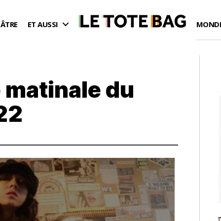
ÉÂTRE
ET AUSSI
MONDE
 matinale du
22