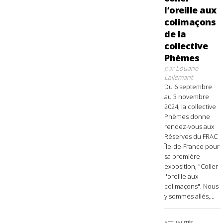
l’oreille aux
colimaçons
de la
collective
Phèmes
par
Louane
Lallemant
Du 6 septembre
au 3 novembre
2024, la collective
Phèmes donne
rendez-vous aux
Réserves du FRAC
Île-de-France pour
sa première
exposition, "Coller
l'oreille aux
colimaçons". Nous
y sommes allés,...
ACTUALITÉS