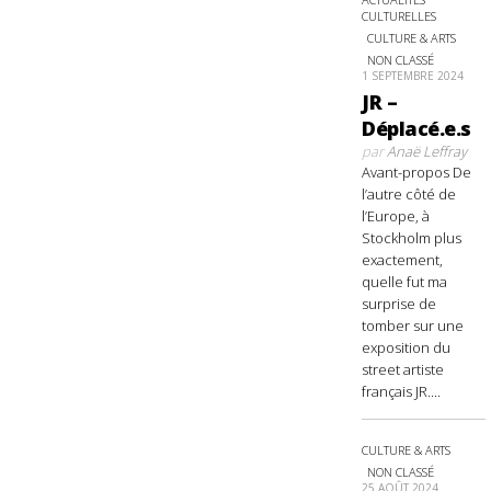
CULTURELLES
CULTURE & ARTS
NON CLASSÉ
1 SEPTEMBRE 2024
JR –
Déplacé.e.s
par
Anaë Leffray
Avant-propos De
l’autre côté de
l’Europe, à
Stockholm plus
exactement,
quelle fut ma
surprise de
tomber sur une
exposition du
street artiste
français JR....
CULTURE & ARTS
NON CLASSÉ
25 AOÛT 2024