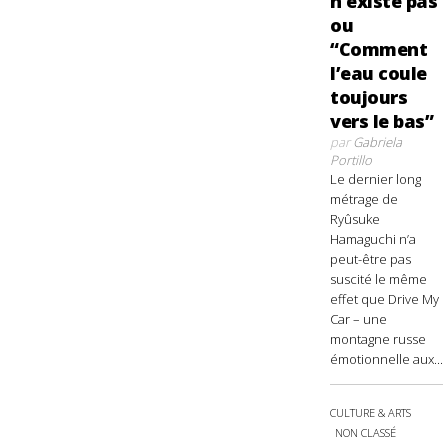
n’existe pas
ou
“Comment
l’eau coule
toujours
vers le bas”
par
Gabriela
Portillo
Le dernier long
métrage de
Ryûsuke
Hamaguchi n’a
peut-être pas
suscité le même
effet que Drive My
Car – une
montagne russe
émotionnelle aux...
CULTURE & ARTS
NON CLASSÉ