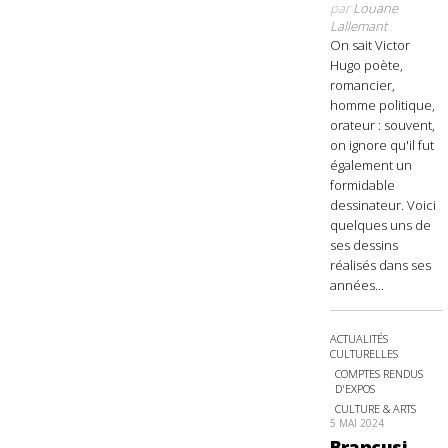
par
Louane
Lallemant
On sait Victor
Hugo poète,
romancier,
homme politique,
orateur : souvent,
on ignore qu'il fut
également un
formidable
dessinateur. Voici
quelques uns de
ses dessins
réalisés dans ses
années...
ACTUALITÉS
CULTURELLES
COMPTES RENDUS
D'EXPOS
CULTURE & ARTS
5 MAI 2024
Brancusi,