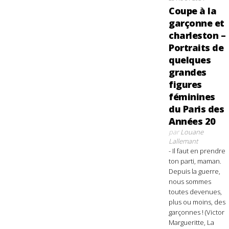
Coupe à la
garçonne et
charleston –
Portraits de
quelques
grandes
figures
féminines
du Paris des
Années 20
par
Louane
Lallemant
- Il faut en prendre
ton parti, maman.
Depuis la guerre,
nous sommes
toutes devenues,
plus ou moins, des
garçonnes ! (Victor
Margueritte, La