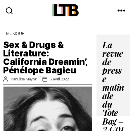
Le
Tote
Catégories
MUSIQUE
Bag
-
Sex & Drugs &
La
Média
Literature:
revue
d'information
California Dreamin’,
quotidienne
de
Pénélope Bagieu
press
e
Auteur
Date
Par
Elisa Mayor
2 avril 2022
de
de
matin
l’article
l’article
ale
du
Tote
Bag –
24/01