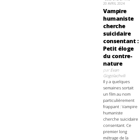
20 AVRIL 2024
Vampire
humaniste
cherche
suicidaire
consentant :
Petit éloge
du contre-
nature
par
Evan
Gogolachvili
Il y a quelques
semaines sortait
un film au nom
particulièrement
frappant : Vampire
humaniste
cherche suicidaire
consentant. Ce
premier long
métrage de la