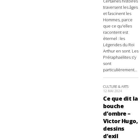
Certaines histoires
traversent les âges
et fascinent les
Hommes, parce
que ce qu'elles
racontent est
éternel : les
Légendes du Roi
Arthur en sont. Les
Préraphaélites s'y
sont
particulièrement...
CULTURE & ARTS
12 MAI 2024
Ce que dit la
bouche
d’ombre –
Victor Hugo,
dessins
d’exil