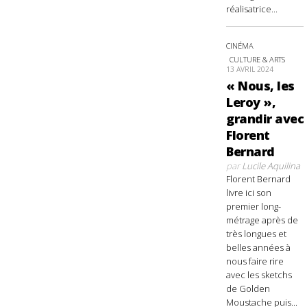
réalisatrice...
CINÉMA
CULTURE & ARTS
13 AVRIL 2024
« Nous, les
Leroy »,
grandir avec
Florent
Bernard
par
Lucile Aquilina
Florent Bernard
livre ici son
premier long-
métrage après de
très longues et
belles années à
nous faire rire
avec les sketchs
de Golden
Moustache puis...