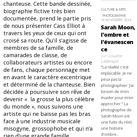
chanteuse. Cette bande dessinée,
CULTURE & ARTS
biographie fictive très bien
PHOTOGRAPHIE
documentée, prend le partie pris
10 NOVEMBRE 2024
de nous présenter Cass Elliot à
Sarah Moon,
travers les yeux de ceux qui ont
l’ombre et
croisé sa route. Qu’il s’agisse de
l’évanescen
membres de sa famille, de
ce
camarades de classe, de
par
Louane
Lallemant
collaborateurs artistes ou encore
"La réalité c’est
de fans, chaque personnage met
implacable. Je ne
en avant le caractère excentrique
peux pas la
et déterminé de la chanteuse. Bien
photographier. J’ai
décidée à poursuivre son rêve de
besoin de m’en
évader pour m’en
devenir « la grosse la plus célèbre
approcher." La
du monde », nous suivons une
photographie de
artiste qui ne baisse pas les bras
Sarah Moon est
face à une industrie musicale
une fuite du réel,
misogyne, grossophobe et qui n’a
une histoire
d'ombre...
rien d’une grande famille.