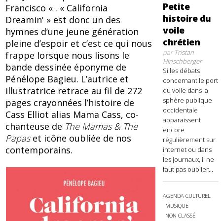
Petite
Francisco « . « California
histoire du
Dreamin' » est donc un des
voile
hymnes d’une jeune génération
chrétien
pleine d’espoir et c’est ce qui nous
par
Tristan
frappe lorsque nous lisons le
Hinschberger
bande dessinée éponyme de
Si les débats
Pénélope Bagieu. L’autrice et
concernant le port
illustratrice retrace au fil de 272
du voile dans la
sphère publique
pages crayonnées l’histoire de
occidentale
Cass Elliot alias Mama Cass, co-
apparaissent
chanteuse de
The Mamas & The
encore
Papas
et icône oubliée de nos
régulièrement sur
contemporains.
internet ou dans
les journaux, il ne
faut pas oublier...
AGENDA CULTUREL
MUSIQUE
NON CLASSÉ