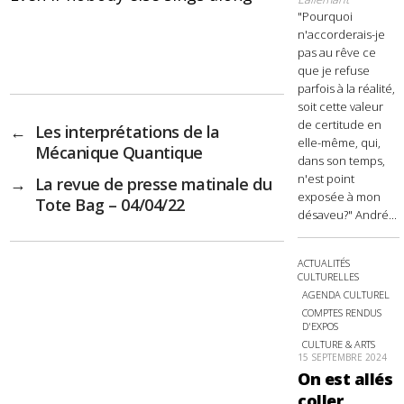
"Pourquoi
n'accorderais-je
pas au rêve ce
que je refuse
parfois à la réalité,
soit cette valeur
de certitude en
←
Les interprétations de la
elle-même, qui,
Mécanique Quantique
dans son temps,
n'est point
→
La revue de presse matinale du
exposée à mon
Tote Bag – 04/04/22
désaveu?" André...
ACTUALITÉS
CULTURELLES
AGENDA CULTUREL
COMPTES RENDUS
D'EXPOS
CULTURE & ARTS
15 SEPTEMBRE 2024
On est allés
coller