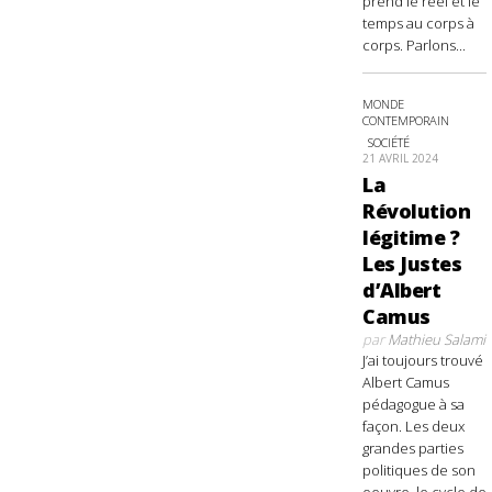
prend le réel et le
temps au corps à
corps. Parlons...
MONDE
CONTEMPORAIN
SOCIÉTÉ
21 AVRIL 2024
La
Révolution
légitime ?
Les Justes
d’Albert
Camus
par
Mathieu Salami
J’ai toujours trouvé
Albert Camus
pédagogue à sa
façon. Les deux
grandes parties
politiques de son