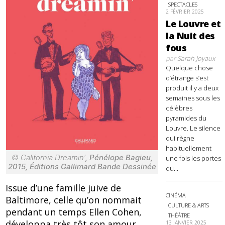
SPECTACLES
2 FÉVRIER 2025
Le Louvre et
la Nuit des
fous
par
Sarah Joyaux
Quelque chose
d’étrange s’est
produit il y a deux
semaines sous les
célèbres
pyramides du
Louvre. Le silence
qui règne
habituellement
© California Dreamin’
, Pénélope Bagieu,
une fois les portes
2015, Éditions Gallimard Bande Dessinée
du...
Issue d’une famille juive de
CINÉMA
Baltimore, celle qu’on nommait
CULTURE & ARTS
pendant un temps Ellen Cohen,
THÉÂTRE
développa très tôt son amour
13 JANVIER 2025