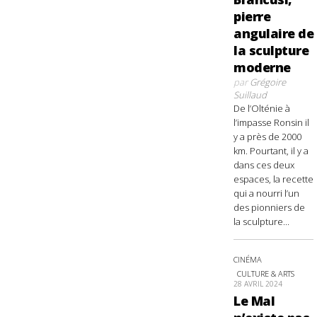
pierre
angulaire de
la sculpture
moderne
par
Grégoire
Suillaud
De l’Olténie à
l’impasse Ronsin il
y a près de 2000
km. Pourtant, il y a
dans ces deux
espaces, la recette
qui a nourri l’un
des pionniers de
la sculpture...
CINÉMA
CULTURE & ARTS
28 AVRIL 2024
Le Mal