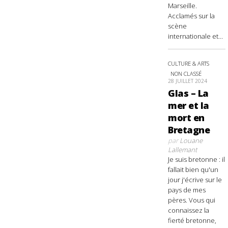
Marseille.
Acclamés sur la
scène
internationale et...
CULTURE & ARTS
NON CLASSÉ
28 JUILLET 2024
Glas – La
mer et la
mort en
Bretagne
par
Louane
Lallemant
Je suis bretonne : il
fallait bien qu'un
jour j'écrive sur le
pays de mes
pères. Vous qui
connaissez la
fierté bretonne,