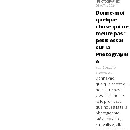
PHOTOGRAPHIE
26 AVRIL 2024
Donne-moi
quelque
chose qui ne
meure pas :
petit essai
sur la
Photographi
e
par
Louane
Lallemant
Donne-moi
quelque chose qui
ne meure pas :
c'est la grande et
folle promesse
que nous a faite la
photographie.
Métaphysique,
surréaliste, elle