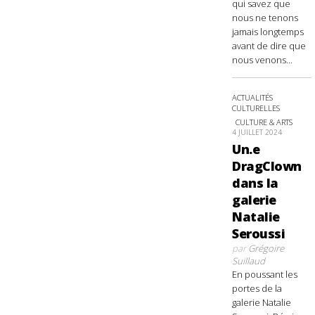
qui savez que
nous ne tenons
jamais longtemps
avant de dire que
nous venons...
ACTUALITÉS
CULTURELLES
CULTURE & ARTS
4 JUILLET 2024
Un.e
DragClown
dans la
galerie
Natalie
Seroussi
par
Grégoire
Suillaud
En poussant les
portes de la
galerie Natalie