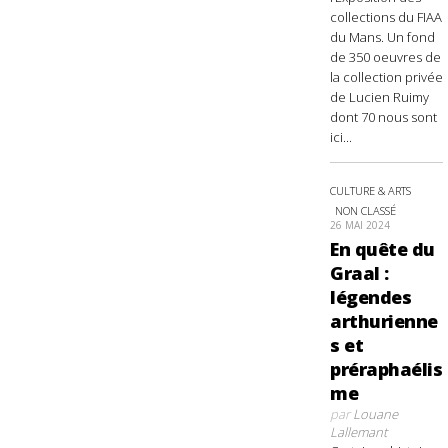
collections du FIAA
du Mans. Un fond
de 350 oeuvres de
la collection privée
de Lucien Ruimy
dont 70 nous sont
ici...
CULTURE & ARTS
NON CLASSÉ
26 MAI 2024
En quête du
Graal :
légendes
arthurienne
s et
préraphaélis
me
par
Louane
Lallemant