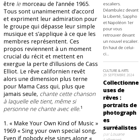
être
le
morceau de l’année 1965.
escaliers.
Déambulez devant
Tous sont unanimement d’accord
la Liberté, Sappho
et expriment leur admiration pour
et Napoléon 1er
le groupe qui dépasse leur simple
pour vous
musique et s’applique à ce que les
retrouver devant
membres représentent. Ces
un nouvel escalier.
En haut de celui-
propos reviennent à un moment
ci...
crucial du récit et mettent en
exergue la perte d’illusions de Cass
Elliot. Le rêve californien revêt
CULTURE & ARTS
29 SEPTEMBRE 2024
alors une dimension plus terne
Collectionne
pour Mama Cass qui, plus que
uses de
jamais seule,
chante cette chanson
rêves :
à laquelle elle tient, même si
portraits de
1
personne ne chante avec elle.
photograph
es
1. « Make Your Own Kind of Music »
surréalistes
1969 « Sing your own special song,
par
Louane
Even if nobody else sings along «
Lallemant