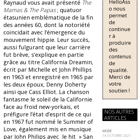
HelloAss
pour une
Raynaud vous avait présenté
The
b
sk
régularisati
o nous
Mamas & The Papas
; quatuor
on,
permet
o
y
étasunien emblématique de la fin
passant de
de
des années 60, dont la notoriété
o
trois...
continue
coïncidait avec l’émergence du
r à
k
mouvement hippie. Leur succès,
produire
aussi fulgurant que leur carrière
des
fut brève, s’explique en partie
contenus
grâce au titre California Dreamin,
de
écrit par Michelle et John Phillips
qualité.
Merci de
en 1963 et enregistré en 1965 par
votre
les deux époux, Denny Doherty
soutien !
ainsi que Cass Elliot. La chanson
fantasme le soleil de la Californie
face au froid new-yorkais, et
NOS AUTRES
préfigure l’état d’esprit de ce qui
ARTICLES
en 1967 fut nommé le Summer of
Love, également mis en musique
MODE
par John Philips avec le hit » San
14 OCTOBRE 2021