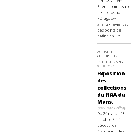
Seroussi, Rémi
Baert, commissaire
de l’exposition
« Dragclown
affairs » revient sur
des points de
définition. En...
ACTUALITÉS
CULTURELLES
CULTURE & ARTS
9 JUIN 2024
Exposition
des
collections
du FIAA du
Mans.
par
Anaë Leffray
Du 24 mai au 13
octobre 2024,
découvrez
l’Exposition des