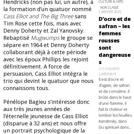
Hendricks (non pas lui, un autre), à
CULTURE & ARTS
NON CLASSÉ
la formation d’un quatuor nommé
2 JANVIER 2025
Cass Elliot and The Big Three
sans
D’ocre et de
Tim Rose cette fois, mais avec
safran – les
Denny Doherty et Zal Yanovsky.
femmes
Rebaptisé
Mugwumps
le groupe se
rousses
sépare en 1964 et Denny Doherty
sont
collaborant déjà à cette période
dangereuse
avec les époux Phillips les rejoint
s
définitivement. A force de
par
Louane
persuasion, Cass Elliot intégra le
Lallemant
Il est d’ocre et
trio qui devint le quatuor que nous
d’agate, de safran
connaissons tous.
et de cornaline. Il
brûle dans le haut
Pénélope Bagieu s’intéresse donc
d’une flamme, il
aux très jeunes années de
fait la chaleur et
tomber les feuilles.
l’éternelle jeunesse de Cass Elliot
Kandinsky, dans
(disparue à 32 ans) et nous offre
Du spirituel dans...
un portrait psychologique de la