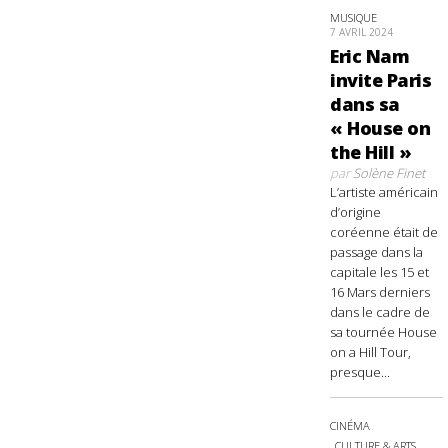
MUSIQUE
7 AVRIL 2024
Eric Nam
invite Paris
dans sa
« House on
the Hill »
par
Solène Finet
L’artiste américain
d’origine
coréenne était de
passage dans la
capitale les 15 et
16 Mars derniers
dans le cadre de
sa tournée House
on a Hill Tour,
presque...
CINÉMA
CULTURE & ARTS