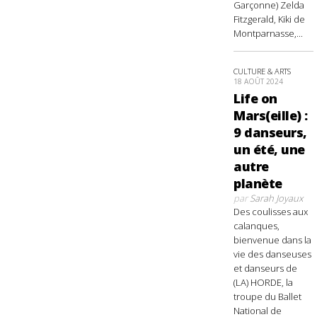
Garçonne) Zelda
Fitzgerald, Kiki de
Montparnasse,...
CULTURE & ARTS
18 AOÛT 2024
Life on
Mars(eille) :
9 danseurs,
un été, une
autre
planète
par
Sarah Joyaux
Des coulisses aux
calanques,
bienvenue dans la
vie des danseuses
et danseurs de
(LA) HORDE, la
troupe du Ballet
National de