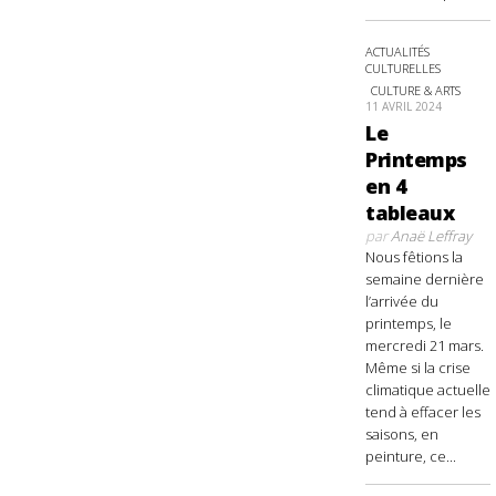
ACTUALITÉS
CULTURELLES
CULTURE & ARTS
11 AVRIL 2024
Le
Printemps
en 4
tableaux
par
Anaë Leffray
Nous fêtions la
semaine dernière
l’arrivée du
printemps, le
mercredi 21 mars.
Même si la crise
climatique actuelle
tend à effacer les
saisons, en
peinture, ce...