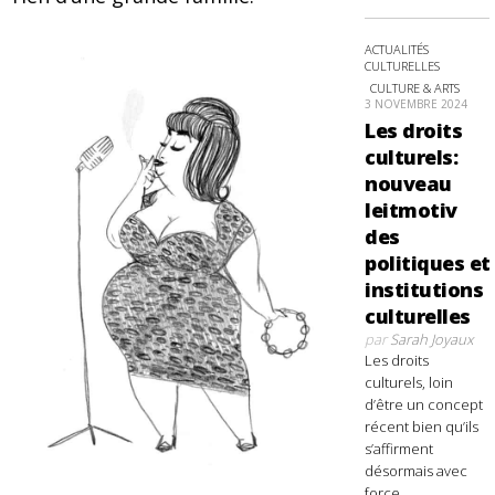
ACTUALITÉS
CULTURELLES
CULTURE & ARTS
3 NOVEMBRE 2024
Les droits
culturels:
nouveau
leitmotiv
des
politiques et
institutions
culturelles
par
Sarah Joyaux
Les droits
culturels, loin
d’être un concept
récent bien qu’ils
s’affirment
désormais avec
force,