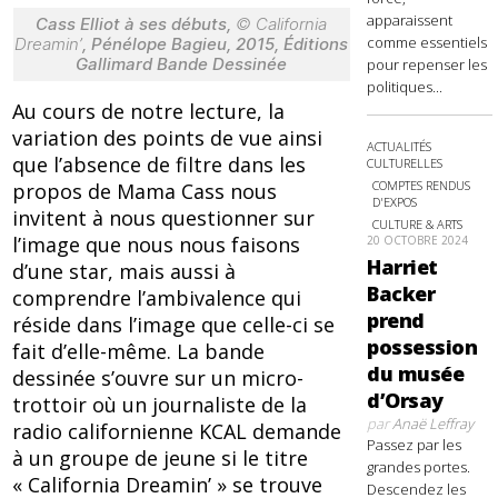
apparaissent
Cass Elliot à ses débuts,
© California
comme essentiels
Dreamin’
, Pénélope Bagieu, 2015, Éditions
Gallimard Bande Dessinée
pour repenser les
politiques...
Au cours de notre lecture, la
variation des points de vue ainsi
ACTUALITÉS
que l’absence de filtre dans les
CULTURELLES
COMPTES RENDUS
propos de Mama Cass nous
D'EXPOS
invitent à nous questionner sur
CULTURE & ARTS
l’image que nous nous faisons
20 OCTOBRE 2024
Harriet
d’une star, mais aussi à
Backer
comprendre l’ambivalence qui
prend
réside dans l’image que celle-ci se
possession
fait d’elle-même. La bande
du musée
dessinée s’ouvre sur un micro-
d’Orsay
trottoir où un journaliste de la
par
Anaë Leffray
radio californienne KCAL demande
Passez par les
à un groupe de jeune si le titre
grandes portes.
« California Dreamin’ » se trouve
Descendez les