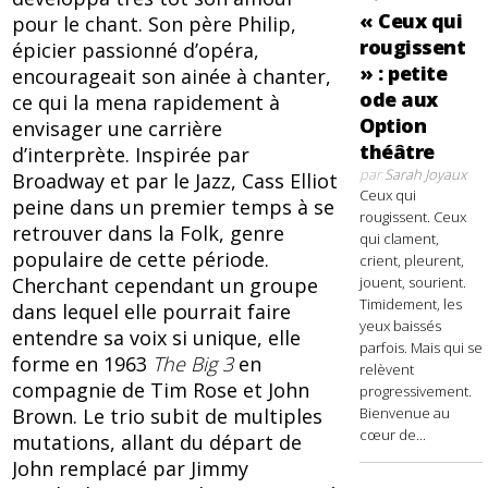
« Ceux qui
pour le chant. Son père Philip,
rougissent
épicier passionné d’opéra,
» : petite
encourageait son ainée à chanter,
ode aux
ce qui la mena rapidement à
Option
envisager une carrière
théâtre
d’interprète. Inspirée par
par
Sarah Joyaux
Broadway et par le Jazz, Cass Elliot
Ceux qui
peine dans un premier temps à se
rougissent. Ceux
retrouver dans la Folk, genre
qui clament,
populaire de cette période.
crient, pleurent,
Cherchant cependant un groupe
jouent, sourient.
Timidement, les
dans lequel elle pourrait faire
yeux baissés
entendre sa voix si unique, elle
parfois. Mais qui se
forme en 1963
The Big 3
en
relèvent
compagnie de Tim Rose et John
progressivement.
Brown. Le trio subit de multiples
Bienvenue au
cœur de...
mutations, allant du départ de
John remplacé par Jimmy