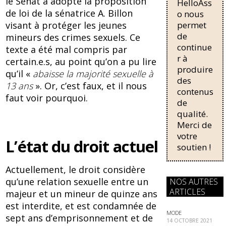
b
sk
le Sénat a adopté la proposition
HelloAss
pour une
o
y
de loi de la sénatrice A. Billon
régularisati
o nous
on,
permet
visant à protéger les jeunes
o
passant de
de
mineurs des crimes sexuels. Ce
trois...
k
continue
texte a été mal compris par
r à
certain.e.s, au point qu’on a pu lire
produire
qu’il «
abaisse la majorité sexuelle à
des
13 ans
». Or, c’est faux, et il nous
contenus
faut voir pourquoi.
de
qualité.
Merci de
votre
L’état du droit actuel
soutien !
Actuellement, le droit considère
qu’une relation sexuelle entre un
NOS AUTRES
ARTICLES
majeur et un mineur de quinze ans
est interdite, et est condamnée de
MODE
sept ans d’emprisonnement et de
14 OCTOBRE 2021