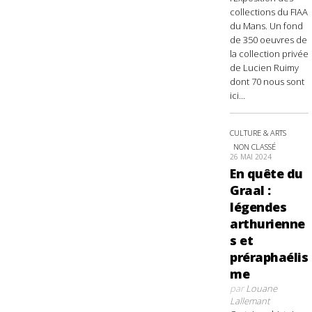
collections du FIAA
du Mans. Un fond
de 350 oeuvres de
la collection privée
de Lucien Ruimy
dont 70 nous sont
ici...
CULTURE & ARTS
NON CLASSÉ
26 MAI 2024
En quête du
Graal :
légendes
arthurienne
s et
préraphaélis
me
par
Louane
Lallemant