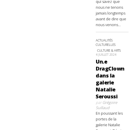
qui savez que
nous ne tenons
jamais longtemps
avant de dire que
nous venons...
ACTUALITÉS
CULTURELLES
CULTURE & ARTS
4 JUILLET 2024
Un.e
DragClown
dans la
galerie
Natalie
Seroussi
par
Grégoire
Suillaud
En poussant les
portes de la
galerie Natalie