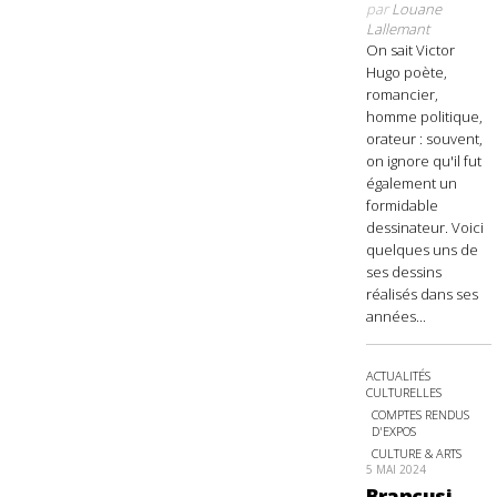
par
Louane
Lallemant
On sait Victor
Hugo poète,
romancier,
homme politique,
orateur : souvent,
on ignore qu'il fut
également un
formidable
dessinateur. Voici
quelques uns de
ses dessins
réalisés dans ses
années...
ACTUALITÉS
CULTURELLES
COMPTES RENDUS
D'EXPOS
CULTURE & ARTS
5 MAI 2024
Brancusi,