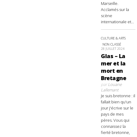
Marseille.
Acclamés sur la
scène
internationale et...
CULTURE & ARTS
NON CLASSÉ
28 JUILLET 2024
Glas – La
mer et la
mort en
Bretagne
par
Louane
Lallemant
Je suis bretonne : il
fallait bien qu'un
jour j'écrive sur le
pays de mes
pères. Vous qui
connaissez la
fierté bretonne,