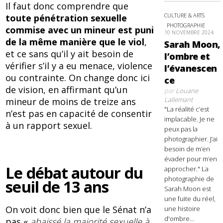
Il faut donc comprendre que
CULTURE & ARTS
toute pénétration sexuelle
PHOTOGRAPHIE
commise avec un mineur est puni
10 NOVEMBRE 2024
de la même manière que le viol
,
Sarah Moon,
et ce sans qu’il y ait besoin de
l’ombre et
vérifier s’il y a eu menace, violence
l’évanescen
ou contrainte. On change donc ici
ce
de vision, en affirmant qu’un
par
Louane
Lallemant
mineur de moins de treize ans
"La réalité c’est
n’est pas en capacité de consentir
implacable. Je ne
à un rapport sexuel.
peux pas la
photographier. J’ai
besoin de m’en
évader pour m’en
Le débat autour du
approcher." La
photographie de
seuil de 13 ans
Sarah Moon est
une fuite du réel,
On voit donc bien que le Sénat n’a
une histoire
d'ombre...
pas «
abaissé la majorité sexuelle à