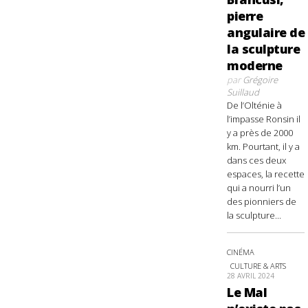
pierre
angulaire de
la sculpture
moderne
par
Grégoire
Suillaud
De l’Olténie à
l’impasse Ronsin il
y a près de 2000
km. Pourtant, il y a
dans ces deux
espaces, la recette
qui a nourri l’un
des pionniers de
la sculpture...
CINÉMA
CULTURE & ARTS
28 AVRIL 2024
Le Mal