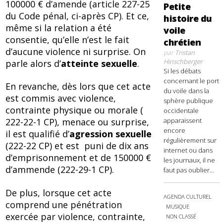
100000 € d’amende (article 227-25
Petite
du Code pénal, ci-après CP). Et ce,
histoire du
même si la relation a été
voile
consentie, qu’elle n’est le fait
chrétien
d’aucune violence ni surprise. On
par
Tristan
Hinschberger
parle alors d’
atteinte sexuelle
.
Si les débats
concernant le port
En revanche, dès lors que cet acte
du voile dans la
est commis avec violence,
sphère publique
contrainte physique ou morale (
occidentale
apparaissent
222-22-1 CP), menace ou surprise,
encore
il est qualifié d’
agression sexuelle
régulièrement sur
(222-22 CP) et est puni de dix ans
internet ou dans
d’emprisonnement et de 150000 €
les journaux, il ne
d’ammende (222-29-1 CP).
faut pas oublier...
De plus, lorsque cet acte
AGENDA CULTUREL
comprend une pénétration
MUSIQUE
exercée par violence, contrainte,
NON CLASSÉ