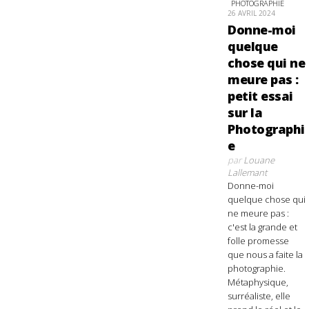
PHOTOGRAPHIE
26 AVRIL 2024
Donne-moi
quelque
chose qui ne
meure pas :
petit essai
sur la
Photographi
e
par
Louane
Lallemant
Donne-moi
quelque chose qui
ne meure pas :
c'est la grande et
folle promesse
que nous a faite la
photographie.
Métaphysique,
surréaliste, elle