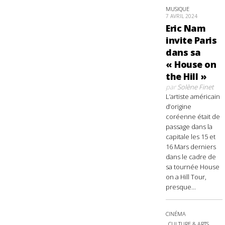
MUSIQUE
7 AVRIL 2024
Eric Nam
invite Paris
dans sa
« House on
the Hill »
par
Solène Finet
L’artiste américain
d’origine
coréenne était de
passage dans la
capitale les 15 et
16 Mars derniers
dans le cadre de
sa tournée House
on a Hill Tour,
presque...
CINÉMA
CULTURE & ARTS