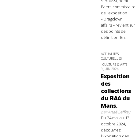
Seroussi, Rémi
Baert, commissaire
de l’exposition
« Dragclown
affairs » revient sur
des points de
définition. En...
ACTUALITÉS
CULTURELLES
CULTURE & ARTS
9 JUIN 2024
Exposition
des
collections
du FIAA du
Mans.
par
Anaë Leffray
Du 24 mai au 13
octobre 2024,
découvrez
l’Exposition des