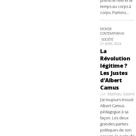
prend le réel et le
temps au corps à
corps. Parlons...
MONDE
CONTEMPORAIN
SOCIÉTÉ
21 AVRIL 2024
La
Révolution
légitime ?
Les Justes
d’Albert
Camus
par
Mathieu Salami
J’ai toujours trouvé
Albert Camus
pédagogue à sa
façon. Les deux
grandes parties
politiques de son