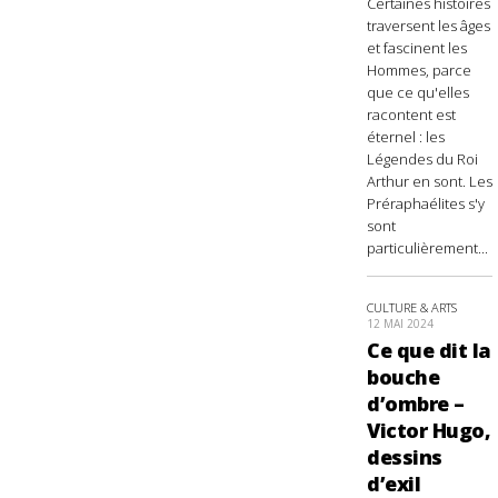
Certaines histoires
traversent les âges
et fascinent les
Hommes, parce
que ce qu'elles
racontent est
éternel : les
Légendes du Roi
Arthur en sont. Les
Préraphaélites s'y
sont
particulièrement...
CULTURE & ARTS
12 MAI 2024
Ce que dit la
bouche
d’ombre –
Victor Hugo,
dessins
d’exil