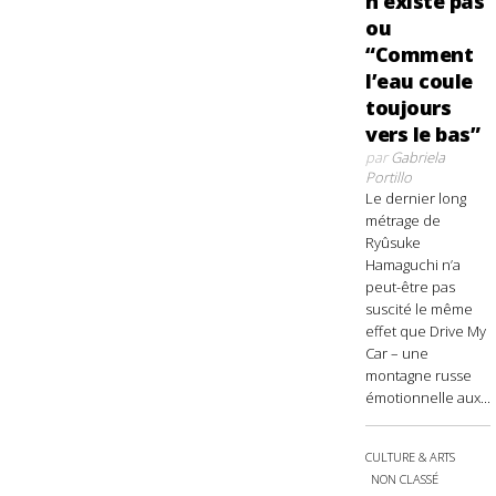
n’existe pas
ou
“Comment
l’eau coule
toujours
vers le bas”
par
Gabriela
Portillo
Le dernier long
métrage de
Ryûsuke
Hamaguchi n’a
peut-être pas
suscité le même
effet que Drive My
Car – une
montagne russe
émotionnelle aux...
CULTURE & ARTS
NON CLASSÉ