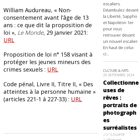
escaliers.
William Audureau, « Non-
Déambulez devant
la Liberté, Sappho
consentement avant l’âge de 13
et Napoléon 1er
ans : ce que dit la proposition de
pour vous
loi »,
Le Monde
, 29 janvier 2021:
retrouver devant
URL
un nouvel escalier.
En haut de celui-
Proposition de loi n° 158 visant à
ci...
protéger les jeunes mineurs des
crimes sexuels :
URL
CULTURE & ARTS
29 SEPTEMBRE 2024
Collectionne
Code pénal, Livre II, Titre II, « Des
uses de
atteintes à la personne humaine »
rêves :
(articles 221-1 à 227-33) :
URL
portraits de
photograph
es
surréalistes
par
Louane
Lallemant