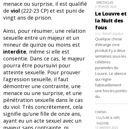
menace ou surprise, il est qualifié
SPECTACLES
2 FÉVRIER 2025
de
viol
(222-23 CP) et est puni de
Le Louvre et
vingt ans de prison.
la Nuit des
fous
Ainsi, pour résumer, une relation
par
Sarah Joyaux
sexuelle entre un majeur et un
Quelque chose
mineur de quinze ou moins est
d’étrange s’est
produit il y a deux
interdite
, même si elle est
semaines sous les
consentie. Dans ce cas, le majeur
célèbres
pourra être poursuivi pour
pyramides du
atteinte sexuelle. Pour prouver
Louvre. Le silence
l’agression sexuelle, il faut
qui règne
habituellement
démontrer une contrainte, une
une fois les portes
menace ou une surprise, et une
du...
pénétration sexuelle dans le cas
du viol. Très concrètement, cela
CINÉMA
signifie qu’une fille de onze ans,
CULTURE & ARTS
ayant eu un acte sexuel avec un
THÉÂTRE
majeur sans contrainte, ni
13 JANVIER 2025