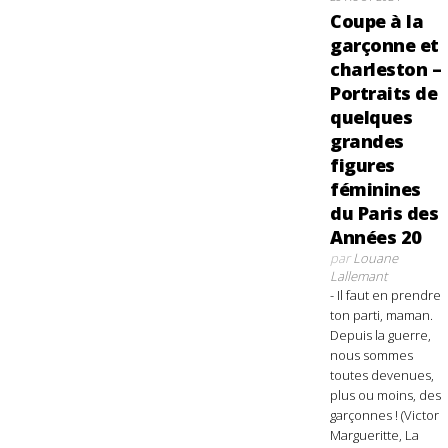
Coupe à la
garçonne et
charleston –
Portraits de
quelques
grandes
figures
féminines
du Paris des
Années 20
par
Louane
Lallemant
- Il faut en prendre
ton parti, maman.
Depuis la guerre,
nous sommes
toutes devenues,
plus ou moins, des
garçonnes ! (Victor
Margueritte, La