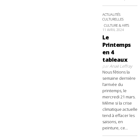
ACTUALITÉS
CULTURELLES
CULTURE & ARTS
11 AVRIL 2024
Le
Printemps
en 4
tableaux
par
Anaë Leffray
Nous fêtions la
semaine dernière
l’arrivée du
printemps, le
mercredi 21 mars.
Même si la crise
climatique actuelle
tend à effacer les
saisons, en
peinture, ce...