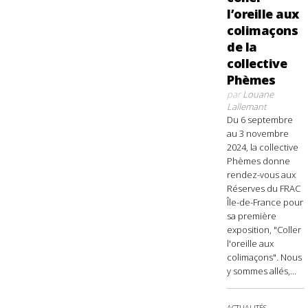
l’oreille aux
colimaçons
de la
collective
Phèmes
par
Louane
Lallemant
Du 6 septembre
au 3 novembre
2024, la collective
Phèmes donne
rendez-vous aux
Réserves du FRAC
Île-de-France pour
sa première
exposition, "Coller
l'oreille aux
colimaçons". Nous
y sommes allés,...
ACTUALITÉS