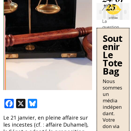
/25
La
question
des
Sout
travailleurs
enir
sans-
papiers en
Le
France se
Tote
durcit avec
Bag
une
nouvelle
circulaire
Nous
de Bruno
sommes
Retailleau
un
qui
média
F
X
Bl
pourrait
indépen
allonger la
ac
u
dant.
durée de
Le 21 janvier, en pleine affaire sur
e
e
Votre
résidence
les incestes (cf. : affaire Duhamel),
don via
nécessaire