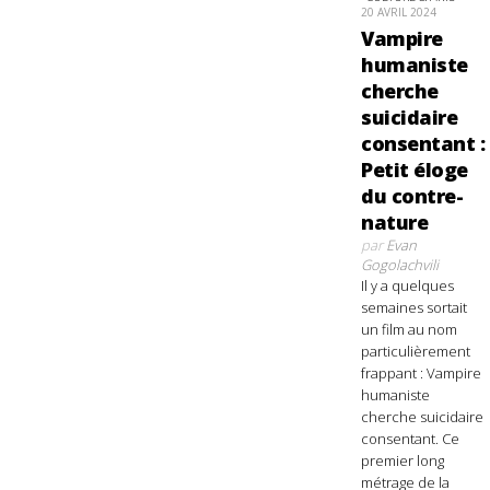
20 AVRIL 2024
Vampire
humaniste
cherche
suicidaire
consentant :
Petit éloge
du contre-
nature
par
Evan
Gogolachvili
Il y a quelques
semaines sortait
un film au nom
particulièrement
frappant : Vampire
humaniste
cherche suicidaire
consentant. Ce
premier long
métrage de la