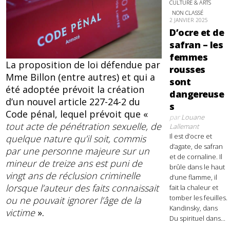
CULTURE & ARTS
NON CLASSÉ
2 JANVIER 2025
D’ocre et de
safran – les
femmes
La proposition de loi défendue par
rousses
Mme Billon (entre autres) et qui a
sont
été adoptée prévoit la création
dangereuse
d’un nouvel article 227-24-2 du
s
Code pénal, lequel prévoit que «
par
Louane
tout acte de pénétration sexuelle, de
Lallemant
Il est d’ocre et
quelque nature qu’il soit, commis
d’agate, de safran
par une personne majeure sur un
et de cornaline. Il
mineur de treize ans est puni de
brûle dans le haut
vingt ans de réclusion criminelle
d’une flamme, il
lorsque l’auteur des faits connaissait
fait la chaleur et
tomber les feuilles.
ou ne pouvait ignorer l’âge de la
Kandinsky, dans
victime
».
Du spirituel dans...