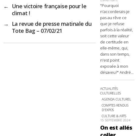
←
Une victoire française pour le
"Pourquoi
n'accorderais-je
climat !
pas au rêve ce
→
La revue de presse matinale du
que je refuse
parfois à la réalité,
Tote Bag – 07/02/21
soit cette valeur
de certitude en
elle-même, qui,
dans son temps,
n'est point
exposée à mon
désaveu?" André...
ACTUALITÉS
CULTURELLES
AGENDA CULTUREL
COMPTES RENDUS
D'EXPOS
CULTURE & ARTS
15 SEPTEMBRE 2024
On est allés
coller