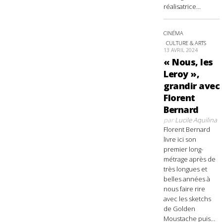
réalisatrice...
CINÉMA
CULTURE & ARTS
13 AVRIL 2024
« Nous, les
Leroy »,
grandir avec
Florent
Bernard
par
Lucile Aquilina
Florent Bernard
livre ici son
premier long-
métrage après de
très longues et
belles années à
nous faire rire
avec les sketchs
de Golden
Moustache puis...