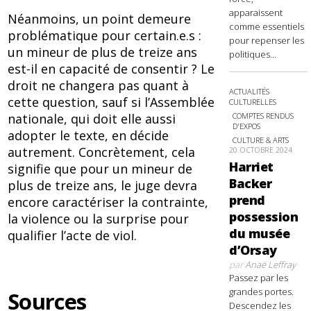
apparaissent
Néanmoins, un point demeure
comme essentiels
problématique pour certain.e.s :
pour repenser les
un mineur de plus de treize ans
politiques...
est-il en capacité de consentir ? Le
droit ne changera pas quant à
ACTUALITÉS
cette question, sauf si l’Assemblée
CULTURELLES
COMPTES RENDUS
nationale, qui doit elle aussi
D'EXPOS
adopter le texte, en décide
CULTURE & ARTS
autrement. Concrètement, cela
20 OCTOBRE 2024
Harriet
signifie que pour un mineur de
Backer
plus de treize ans, le juge devra
prend
encore caractériser la contrainte,
possession
la violence ou la surprise pour
du musée
qualifier l’acte de viol.
d’Orsay
par
Anaë Leffray
Passez par les
grandes portes.
Sources
Descendez les