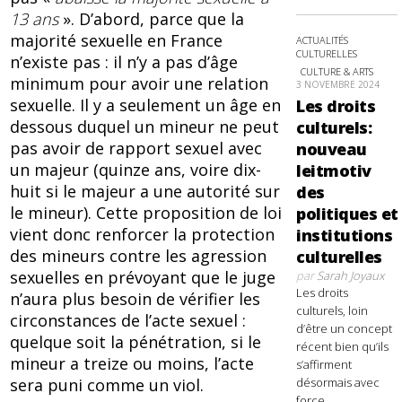
13 ans
». D’abord, parce que la
majorité sexuelle en France
ACTUALITÉS
CULTURELLES
n’existe pas : il n’y a pas d’âge
CULTURE & ARTS
minimum pour avoir une relation
3 NOVEMBRE 2024
sexuelle. Il y a seulement un âge en
Les droits
dessous duquel un mineur ne peut
culturels:
pas avoir de rapport sexuel avec
nouveau
un majeur (quinze ans, voire dix-
leitmotiv
huit si le majeur a une autorité sur
des
le mineur). Cette proposition de loi
politiques et
vient donc renforcer la protection
institutions
des mineurs contre les agression
culturelles
sexuelles en prévoyant que le juge
par
Sarah Joyaux
Les droits
n’aura plus besoin de vérifier les
culturels, loin
circonstances de l’acte sexuel :
d’être un concept
quelque soit la pénétration, si le
récent bien qu’ils
mineur a treize ou moins, l’acte
s’affirment
sera puni comme un viol.
désormais avec
force,