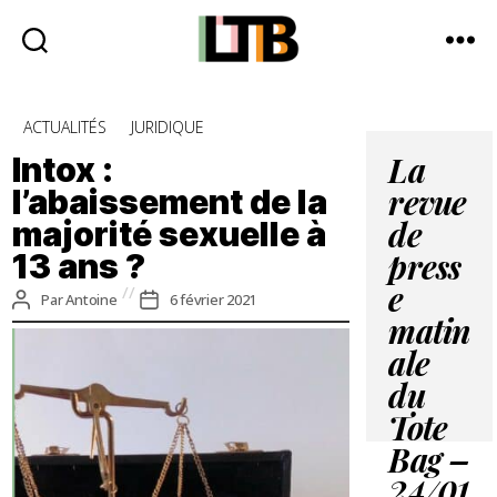
Le
Tote
Catégories
ACTUALITÉS
JURIDIQUE
Bag
-
Intox :
La
Média
l’abaissement de la
revue
d'information
majorité sexuelle à
quotidienne
de
13 ans ?
press
e
Auteur
Date
Par
Antoine
6 février 2021
de
de
matin
l’article
l’article
ale
du
Tote
Bag –
24/01