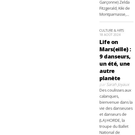
Garçonne) Zelda
Fitzgerald, Kiki de
Montparnasse,...
CULTURE & ARTS
18 AOÛT 2024
Life on
Mars(eille) :
9 danseurs,
un été, une
autre
planète
par
Sarah Joyaux
Des coulisses aux
calanques,
bienvenue dans la
vie des danseuses
et danseurs de
(LA) HORDE, la
troupe du Ballet
National de