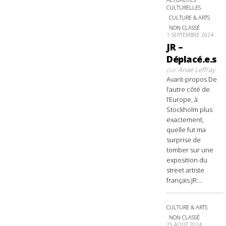
CULTURELLES
CULTURE & ARTS
NON CLASSÉ
1 SEPTEMBRE 2024
JR –
Déplacé.e.s
par
Anaë Leffray
Avant-propos De
l’autre côté de
l’Europe, à
Stockholm plus
exactement,
quelle fut ma
surprise de
tomber sur une
exposition du
street artiste
français JR....
CULTURE & ARTS
NON CLASSÉ
25 AOÛT 2024