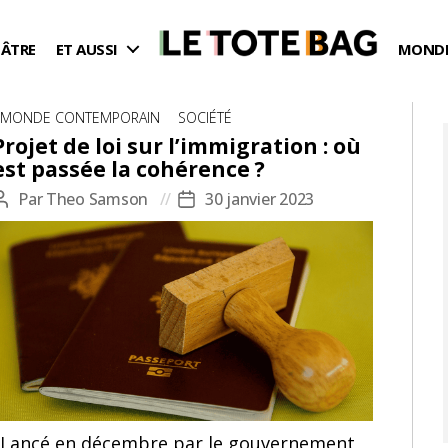
ÉÂTRE
ET AUSSI
MONDE
Catégories
MONDE CONTEMPORAIN
SOCIÉTÉ
Projet de loi sur l’immigration : où
est passée la cohérence ?
Par
Theo Samson
30 janvier 2023
Auteur
Date
de
de
l’article
l’article
Lancé en décembre par le gouvernement,