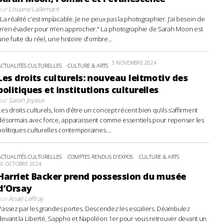
par
Louane Lallemant
"La réalité c’est implacable. Je ne peux pas la photographier. J’ai besoin de
m’en évader pour m’en approcher." La photographie de Sarah Moon est
une fuite du réel, une histoire d'ombre...
3 NOVEMBRE 2024
ACTUALITÉS CULTURELLES
CULTURE & ARTS
Les droits culturels: nouveau leitmotiv des
politiques et institutions culturelles
par
Sarah Joyaux
Les droits culturels, loin d’être un concept récent bien qu’ils s’affirment
désormais avec force, apparaissent comme essentiels pour repenser les
politiques culturelles contemporaines....
ACTUALITÉS CULTURELLES
COMPTES RENDUS D'EXPOS
CULTURE & ARTS
20 OCTOBRE 2024
Harriet Backer prend possession du musée
d’Orsay
par
Anaë Leffray
Passez par les grandes portes. Descendez les escaliers. Déambulez
devant la Liberté, Sappho et Napoléon 1er pour vous retrouver devant un