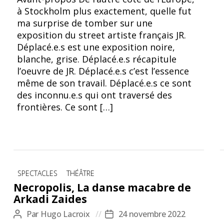
Mexico-USA, 2017 © Anaë Leffray
à Stockholm plus exactement, quelle fut
ma surprise de tomber sur une
exposition du street artiste français JR.
Déplacé.e.s est une exposition noire,
blanche, grise. Déplacé.e.s récapitule
l’oeuvre de JR. Déplacé.e.s c’est l’essence
même de son travail. Déplacé.e.s ce sont
des inconnu.e.s qui ont traversé des
frontières. Ce sont […]
Catégories
SPECTACLES
THÉÂTRE
Necropolis, La danse macabre de
Arkadi Zaides
Par
Hugo Lacroix
24 novembre 2022
Auteur
Date