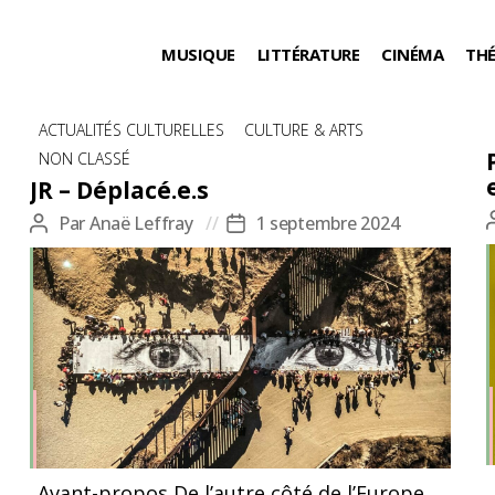
MUSIQUE
LITTÉRATURE
CINÉMA
TH
Catégories
ACTUALITÉS CULTURELLES
CULTURE & ARTS
NON CLASSÉ
JR – Déplacé.e.s
Par
Anaë Leffray
1 septembre 2024
Auteur
Date
de
de
l’article
l’article
Migrants, Mayra, Picnic across the border, Tecate,
Avant-propos De l’autre côté de l’Europe,