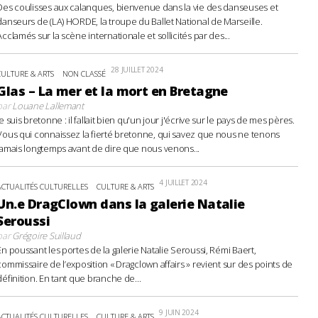
Des coulisses aux calanques, bienvenue dans la vie des danseuses et
danseurs de (LA) HORDE, la troupe du Ballet National de Marseille.
Acclamés sur la scène internationale et sollicités par des...
28 JUILLET 2024
CULTURE & ARTS
NON CLASSÉ
Glas – La mer et la mort en Bretagne
par
Louane Lallemant
Je suis bretonne : il fallait bien qu'un jour j'écrive sur le pays de mes pères.
Vous qui connaissez la fierté bretonne, qui savez que nous ne tenons
jamais longtemps avant de dire que nous venons...
4 JUILLET 2024
ACTUALITÉS CULTURELLES
CULTURE & ARTS
Un.e DragClown dans la galerie Natalie
Seroussi
par
Grégoire Suillaud
En poussant les portes de la galerie Natalie Seroussi, Rémi Baert,
commissaire de l’exposition « Dragclown affairs » revient sur des points de
définition. En tant que branche de...
9 JUIN 2024
ACTUALITÉS CULTURELLES
CULTURE & ARTS