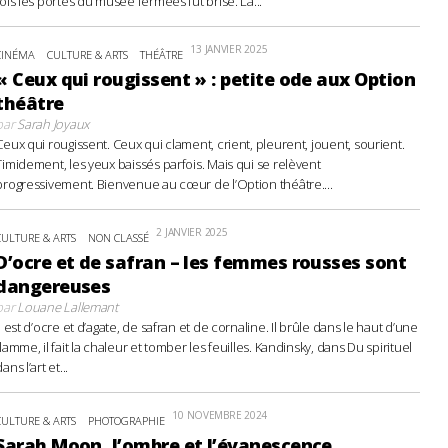
fois les portes du musée fermées fut brisé. La...
13 JANVIER 2025
CINÉMA
CULTURE & ARTS
THÉÂTRE
« Ceux qui rougissent » : petite ode aux Option
théâtre
par
Sarah Joyaux
Ceux qui rougissent. Ceux qui clament, crient, pleurent, jouent, sourient.
Timidement, les yeux baissés parfois. Mais qui se relèvent
progressivement. Bienvenue au cœur de l’Option théâtre....
2 JANVIER 2025
CULTURE & ARTS
NON CLASSÉ
D’ocre et de safran – les femmes rousses sont
dangereuses
par
Louane Lallemant
Il est d’ocre et d’agate, de safran et de cornaline. Il brûle dans le haut d’une
flamme, il fait la chaleur et tomber les feuilles. Kandinsky, dans Du spirituel
ans l’art et...
10 NOVEMBRE 2024
CULTURE & ARTS
PHOTOGRAPHIE
Sarah Moon, l’ombre et l’évanescence