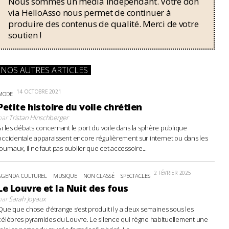
Nous sommes un média indépendant. Votre don
via HelloAsso nous permet de continuer à
produire des contenus de qualité. Merci de votre
soutien !
NOS AUTRES ARTICLES
14 OCTOBRE 2021
MODE
Petite histoire du voile chrétien
par
Tristan Hinschberger
Si les débats concernant le port du voile dans la sphère publique
occidentale apparaissent encore régulièrement sur internet ou dans les
journaux, il ne faut pas oublier que cet accessoire...
2 FÉVRIER 2025
AGENDA CULTUREL
MUSIQUE
NON CLASSÉ
SPECTACLES
Le Louvre et la Nuit des fous
par
Sarah Joyaux
Quelque chose d’étrange s’est produit il y a deux semaines sous les
célèbres pyramides du Louvre. Le silence qui règne habituellement une