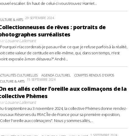
nouvel escalier. En haut de celui-ci vous trouvez Harriet...
29 SEPTEMBRE 2024
CULTURE & ARTS
Collectionneuses de rêves : portraits de
photographes surréalistes
par
Louane Lallemant
"Pourquoi n'accorderais-je pas au rêve ce que je refuse parfois à la réalité,
soit cette valeur de certitude en elle-même, qui, dans son temps, n'est
point exposée à mon désaveu?" André...
ACTUALITÉS CULTURELLES
AGENDA CULTUREL
COMPTES RENDUS D'EXPOS
15 SEPTEMBRE 2024
CULTURE & ARTS
On est allés coller l’oreille aux colimaçons de la
collective Phèmes
par
Louane Lallemant
Du 6 septembre au 3 novembre 2024, la collective Phèmes donne rendez-
vous aux Réserves du FRAC Île-de-France pour sa première exposition,
"Coller l'oreille aux colimaçons". Nous y sommes allés,...
1 SEPTEMBRE 2024