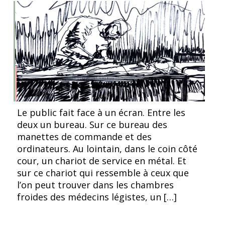
de
de
l’article
l’article
Necropolis, Arkadi Zaides. Croquis, © Hugo Lacroix
Le public fait face à un écran. Entre les
deux un bureau. Sur ce bureau des
manettes de commande et des
ordinateurs. Au lointain, dans le coin côté
cour, un chariot de service en métal. Et
sur ce chariot qui ressemble à ceux que
l’on peut trouver dans les chambres
froides des médecins légistes, un […]