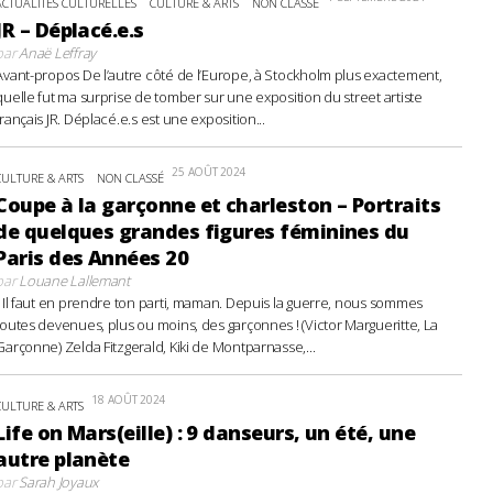
ACTUALITÉS CULTURELLES
CULTURE & ARTS
NON CLASSÉ
JR – Déplacé.e.s
par
Anaë Leffray
Avant-propos De l’autre côté de l’Europe, à Stockholm plus exactement,
quelle fut ma surprise de tomber sur une exposition du street artiste
français JR. Déplacé.e.s est une exposition...
25 AOÛT 2024
CULTURE & ARTS
NON CLASSÉ
Coupe à la garçonne et charleston – Portraits
de quelques grandes figures féminines du
Paris des Années 20
par
Louane Lallemant
- Il faut en prendre ton parti, maman. Depuis la guerre, nous sommes
toutes devenues, plus ou moins, des garçonnes ! (Victor Margueritte, La
Garçonne) Zelda Fitzgerald, Kiki de Montparnasse,...
18 AOÛT 2024
CULTURE & ARTS
Life on Mars(eille) : 9 danseurs, un été, une
autre planète
par
Sarah Joyaux